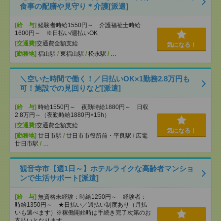
食事の配膳や見守り＊介護[派遣]
[給 与]
経験者時給1550円～ 介護福祉士時給
1600円～ ※日払い/週払いOK
[交通費]
交通費全額支給
気になる！
[勤務地]
福山駅
/
東福山駅
/
松永駅
/
…
＼空いた時間で働く！／日払いOK×1勤務2.8万円も
可！施設での見回りなど[派遣]
[給 与]
時給1550円～ 夜勤時給1880円～ 日収
2.8万円～（夜勤時給1880円×15h）
[交通費]
交通費全額支給
気になる！
[勤務地]
廿日市駅
/
廿日市市役所前・平良駅
/
広電
廿日市駅
/
…
観音寺市【週1日～】ホテルライクな高齢者マンショ
ンで生活サポート[派遣]
[給 与]
無資格未経験：時給1250円～ 経験者：
時給1350円～ ★日払い／週払い制度あり（月払
いも選べます）※稼働開始時は手続き完了次第のお
支払いとなります。