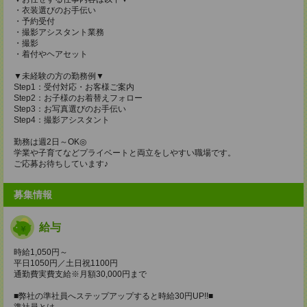
・衣装選びのお手伝い
・予約受付
・撮影アシスタント業務
・撮影
・着付やヘアセット
▼未経験の方の勤務例▼
Step1：受付対応・お客様ご案内
Step2：お子様のお着替えフォロー
Step3：お写真選びのお手伝い
Step4：撮影アシスタント
勤務は週2日～OK◎
学業や子育てなどプライベートと両立をしやすい職場です。
ご応募お待ちしています♪
募集情報
給与
時給1,050円～
平日1050円／土日祝1100円
通勤費実費支給※月額30,000円まで
■弊社の準社員へステップアップすると時給30円UP!!■
準社員とは…