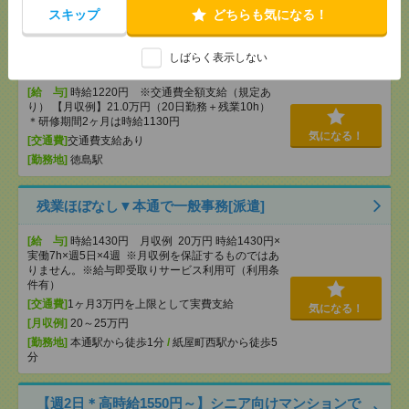
スキップ
どちらも気になる！
<タイパ抜群>未経験も安心！木材の梱包等！（日
勤）[派遣]
しばらく表示しない
[給 与]
時給1220円 ※交通費全額支給（規定あ
り） 【月収例】21.0万円（20日勤務＋残業10h）
＊研修期間2ヶ月は時給1130円
気になる！
[交通費]
交通費支給あり
[勤務地]
徳島駅
残業ほぼなし▼本通で一般事務[派遣]
[給 与]
時給1430円 月収例 20万円 時給1430円×
実働7h×週5日×4週 ※月収例を保証するものではあ
りません。※給与即受取りサービス利用可（利用条
件有）
[交通費]
1ヶ月3万円を上限として実費支給
気になる！
[月収例]
20～25万円
[勤務地]
本通駅から徒歩1分
/
紙屋町西駅から徒歩5
分
【週2日＊高時給1550円～】シニア向けマンションで