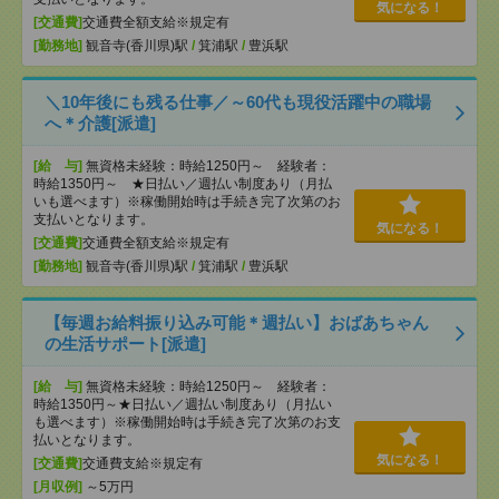
気になる！
[交通費]
交通費全額支給※規定有
[勤務地]
観音寺(香川県)駅
/
箕浦駅
/
豊浜駅
＼10年後にも残る仕事／～60代も現役活躍中の職場
へ＊介護[派遣]
[給 与]
無資格未経験：時給1250円～ 経験者：
時給1350円～ ★日払い／週払い制度あり（月払
いも選べます）※稼働開始時は手続き完了次第のお
支払いとなります。
気になる！
[交通費]
交通費全額支給※規定有
[勤務地]
観音寺(香川県)駅
/
箕浦駅
/
豊浜駅
【毎週お給料振り込み可能＊週払い】おばあちゃん
の生活サポート[派遣]
[給 与]
無資格未経験：時給1250円～ 経験者：
時給1350円～★日払い／週払い制度あり（月払い
も選べます）※稼働開始時は手続き完了次第のお支
払いとなります。
気になる！
[交通費]
交通費支給※規定有
[月収例]
～5万円