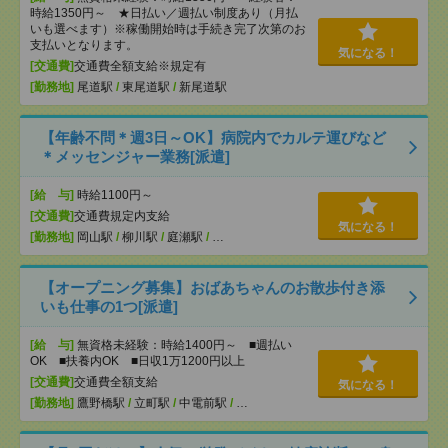
時給1350円～ ★日払い／週払い制度あり（月払
いも選べます）※稼働開始時は手続き完了次第のお
支払いとなります。
気になる！
[交通費]
交通費全額支給※規定有
[勤務地]
尾道駅
/
東尾道駅
/
新尾道駅
【年齢不問＊週3日～OK】病院内でカルテ運びなど
＊メッセンジャー業務[派遣]
[給 与]
時給1100円～
[交通費]
交通費規定内支給
気になる！
[勤務地]
岡山駅
/
柳川駅
/
庭瀬駅
/
…
【オープニング募集】おばあちゃんのお散歩付き添
いも仕事の1つ[派遣]
[給 与]
無資格未経験：時給1400円～ ■週払い
OK ■扶養内OK ■日収1万1200円以上
[交通費]
交通費全額支給
気になる！
[勤務地]
鷹野橋駅
/
立町駅
/
中電前駅
/
…