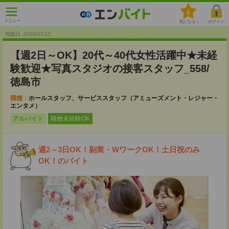
0
メニュー
気になる！
ログイン
掲載日 :2026
/
07
/
15
【週2日～OK】20代～40代女性活躍中★未経
験歓迎★写真スタジオの接客スタッフ_558/
徳島市
職種：
ホールスタッフ、サービススタッフ（アミューズメント・レジャー・
エンタメ）
アルバイト
職種未経験OK
週2～3日OK！副業・WワークOK！土日祝のみ
OK！のバイト