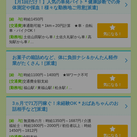
【月1回だけ！】人気の単発バイト＊健康診断での身
体測定や採血！様々な勤務地ご用意[派遣]
[給 与]
時給1450円
[交通費]
車通勤可能＊1km＝20円計算 ★車・自転
車・バイクOK！
気になる！
[勤務地]
土佐山田駅から車
/
土佐久礼駅から車
/
高
知駅から車
/
…
お菓子の箱詰めなど、体に負担ナシ＆かんたん軽作
業がたくさん！[派遣]
[給 与]
時給1100円～1400円 ★Wワーク不可
[交通費]
交通費全額支給
気になる！
[勤務地]
福山駅
/
東福山駅
/
松永駅
/
…
3ヵ月で71万円稼ぐ！未経験OK＊おばあちゃんのお
話相手など[派遣]
[給 与]
無資格の方：時給1350円～1687円 / 介護
福祉士：時給1600円～2000円 / 初任者以上：時給
1450円～1812円
気になる！
[交通費]
全額支給