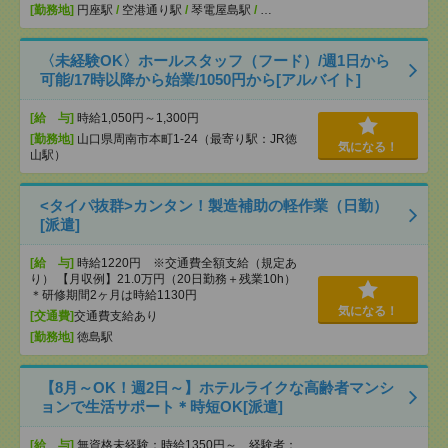
[勤務地]
円座駅
/
空港通り駅
/
琴電屋島駅
/
…
〈未経験OK〉ホールスタッフ（フード）/週1日から
可能/17時以降から始業/1050円から[アルバイト]
[給 与]
時給1,050円～1,300円
[勤務地]
山口県周南市本町1-24（最寄り駅：JR徳
気になる！
山駅）
<タイパ抜群>カンタン！製造補助の軽作業（日勤）
[派遣]
[給 与]
時給1220円 ※交通費全額支給（規定あ
り） 【月収例】21.0万円（20日勤務＋残業10h）
＊研修期間2ヶ月は時給1130円
気になる！
[交通費]
交通費支給あり
[勤務地]
徳島駅
【8月～OK！週2日～】ホテルライクな高齢者マンシ
ョンで生活サポート＊時短OK[派遣]
[給 与]
無資格未経験：時給1350円～ 経験者：