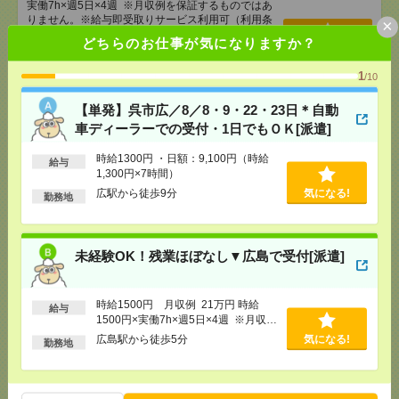
実働7h×週5日×4週 ※月収例を保証するものではあ
りません。※給与即受取りサービス利用可（利用条
×
件有）
どちらのお仕事が気になりますか？
気になる！
[交通費]
1ヶ月3万円を上限として実費支給
[月収例]
20～25万円
1
/10
[勤務地]
広島駅から徒歩5分
【単発】呉市広／8／8・9・22・23日＊自動
車ディーラーでの受付・1日でもＯＫ[派遣]
未経験OK！残業ほぼなし▼広島駅での受付[派遣]
時給1300円 ・日額：9,100円（時給
給与
[給 与]
時給1400円 月収例 21万円 時給1400円×
1,300円×7時間）
実働7h30m×週5日×4週+残業5h ※月収例を保証す
広駅から徒歩9分
気になる!
勤務地
るものではありません。※給与即受取りサービス利
用可（利用条件有）
気になる！
[交通費]
1ヶ月3万円を上限として実費支給
[月収例]
20～25万円
未経験OK！残業ほぼなし▼広島で受付[派遣]
[勤務地]
広島駅駅から徒歩1分
時給1500円 月収例 21万円 時給
給与
深夜で時給1375円！金銭のやり取りほぼなし！食事
1500円×実働7h×週5日×4週 ※月収例
補助もあり◎／すき家 高知IC店[アルバイト]
を保証するものではありません。※給
広島駅から徒歩5分
気になる!
勤務地
与即受取りサービス利用可（利用条件
[給 与]
時給1,375円～
有）
[勤務地]
高知県高知市杉井流9-15
気になる！