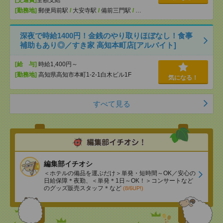
[勤務地]
郵便局前駅
/
大安寺駅
/
備前三門駅
/
…
深夜で時給1400円！金銭のやり取りほぼなし！食事
補助もあり◎／すき家 高知本町店[アルバイト]
[給 与]
時給1,400円～
[勤務地]
高知県高知市本町1-2-1白木ビル1F
気になる！
すべて見る
編集部イチオシ
＜ホテルの備品を運ぶだけ＞単発・短時間～OK／安心の
日給保障＊夜勤、＜単発＊1日～OK！＞コンサートなど
のグッズ販売スタッフ＊など
(8/6UP!)