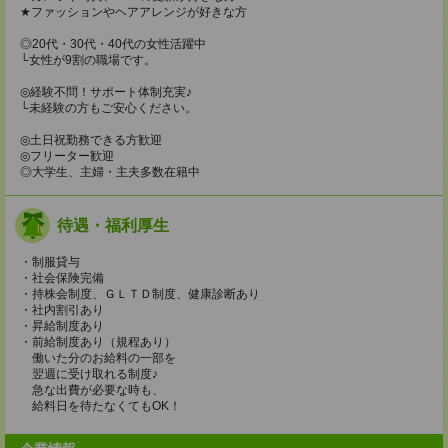
★ファッションやヘアアレンジが好きな方
◎20代・30代・40代の女性活躍中
└女性が9割の職場です。
◎経験不問！サポート体制充実♪
└未経験の方もご安心ください。
◎土日祝勤務できる方歓迎
◎フリーター歓迎
◎大学生、主婦・主夫多数在籍中
待遇・福利厚生
・制服貸与
・社会保険完備
・持株会制度、ＧＬＴＤ制度、健康診断あり
・社内割引あり
・昇給制度あり
・前給制度あり（規程あり）
働いた分のお給料の一部を
翌週に受け取れる制度♪
急な出費が必要な時も、
給料日を待たなくてもOK！