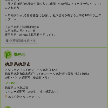
・開店又は閉店作業が可能な方で1週間で24時間以上（土日祝含む）シフト
に入れる方
～年2回行われる昇格審査に合格し、社内資格を有すると時給100円以上ア
ップ！～
【試用期間】試用期間あり
試用期間の長さ：3ヶ月
雇用形態、給与は本採用時と同じです。
交通費別途支給あり
勤務地
徳島県徳島市
スタジオアリスイオンモール徳島店-558
徳島県徳島市南末広町4-1イオンモール徳島4F（最寄り駅：徳島）
◇車・バイク通勤可（※条件あり）
アクセス
徳島駅より車10分
マイカー通勤可（ただし、社内規定あり）
株式会社スタジオアリス