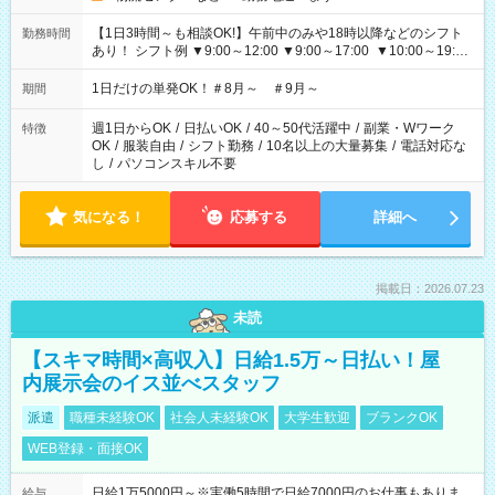
【1日3時間～も相談OK!】午前中のみや18時以降などのシフト
勤務時間
あり！ シフト例 ▼9:00～12:00 ▼9:00～17:00 ▼10:00～19:00
▼18:00～21:00
1日だけの単発OK！＃8月～ ＃9月～
期間
週1日からOK
/
日払いOK
/
40～50代活躍中
/
副業・Wワーク
特徴
OK
/
服装自由
/
シフト勤務
/
10名以上の大量募集
/
電話対応な
し
/
パソコンスキル不要
気になる！
応募する
詳細へ
掲載日：2026.07.23
未読
【スキマ時間×高収入】日給1.5万～日払い！屋
内展示会のイス並べスタッフ
派遣
職種未経験OK
社会人未経験OK
大学生歓迎
ブランクOK
WEB登録・面接OK
日給1万5000円～※実働5時間で日給7000円のお仕事もありま
給与