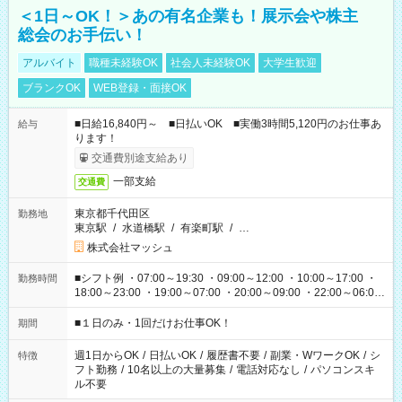
＜1日～OK！＞あの有名企業も！展示会や株主
総会のお手伝い！
アルバイト
職種未経験OK
社会人未経験OK
大学生歓迎
ブランクOK
WEB登録・面接OK
■日給16,840円～ ■日払いOK ■実働3時間5,120円のお仕事あ
給与
ります！
交通費別途支給あり
一部支給
交通費
東京都千代田区
勤務地
東京駅
/
水道橋駅
/
有楽町駅
/
…
株式会社マッシュ
■シフト例 ・07:00～19:30 ・09:00～12:00 ・10:00～17:00 ・
勤務時間
18:00～23:00 ・19:00～07:00 ・20:00～09:00 ・22:00～06:00
etc ★最短で3時間で5,120円のお仕事から 15時間で2万円近く稼
げるお仕事も！ ご希望のお時間に合わせてご紹介！ ※シフトは
■１日のみ・1回だけお仕事OK！
期間
現場によって異なります。 ※勿論、休憩時間はあるのでご安心
ください！
週1日からOK
/
日払いOK
/
履歴書不要
/
副業・WワークOK
/
シ
特徴
フト勤務
/
10名以上の大量募集
/
電話対応なし
/
パソコンスキ
ル不要