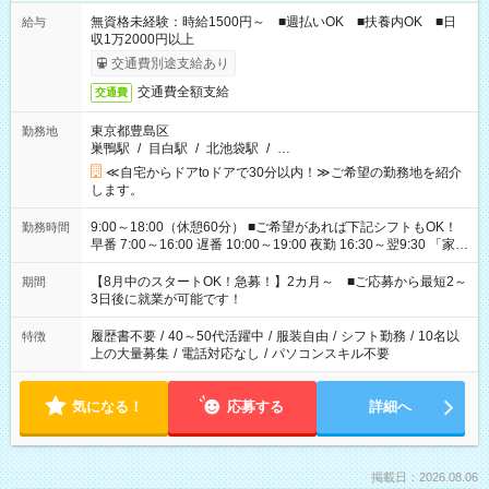
無資格未経験：時給1500円～ ■週払いOK ■扶養内OK ■日
給与
収1万2000円以上
交通費別途支給あり
交通費全額支給
交通費
東京都豊島区
勤務地
巣鴨駅
/
目白駅
/
北池袋駅
/
…
≪自宅からドアtoドアで30分以内！≫ご希望の勤務地を紹介
します。
9:00～18:00（休憩60分） ■ご希望があれば下記シフトもOK！
勤務時間
早番 7:00～16:00 遅番 10:00～19:00 夜勤 16:30～翌9:30 「家族
と休みを合わせたい」 「余裕を持って夕飯の準備がしたい」
「できれば残業はしたくない」 など、ご希望を教えてください
【8月中のスタートOK！急募！】2カ月～ ■ご応募から最短2～
期間
ね。 ※Wワーク希望の方へ 今ご覧のお仕事で希望する勤務時間
3日後に就業が可能です！
と、もう1つのお仕事の勤務時間。 合計で週40時間を超える場
合は応募できません。
履歴書不要
/
40～50代活躍中
/
服装自由
/
シフト勤務
/
10名以
特徴
上の大量募集
/
電話対応なし
/
パソコンスキル不要
気になる！
応募する
詳細へ
掲載日：2026.08.06