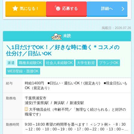
気になる！
応募する
詳細へ
掲載日：2026.07.26
未読
＼1日だけでOK！／好きな時に働く＊コスメの
仕分け／日払いOK
派遣
職種未経験OK
社会人未経験OK
大学生歓迎
ブランクOK
WEB登録・面接OK
時給1400円 ■日払い・週払いOK！(規定あり) ■現金日払いも
給与
OK（規定あり）
千葉県浦安市
勤務地
浦安(千葉県)駅
/
舞浜駅
/
新浦安駅
大手物流会社（年齢不問／「無理なく続けられる」と好評の
職場です）
9:00～18:00 希望の時間帯を選べます！ ＜シフト例＞ ・8：30
勤務時間
～12：00 ・10：00～19：00 ・17：00～22：00 ・13：00～