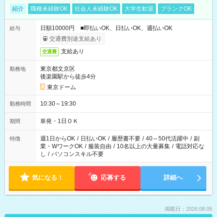
紹介
職種未経験OK
社会人未経験OK
大学生歓迎
ブランクOK
日額10000円 ■即払いOK、日払いOK、週払いOK
給与
交通費別途支給あり
支給あり
交通費
東京都文京区
勤務地
後楽園駅から徒歩4分
東京ドーム
10:30～19:30
勤務時間
単発・1日ＯＫ
期間
週1日からOK
/
日払いOK
/
履歴書不要
/
40～50代活躍中
/
副
特徴
業・WワークOK
/
服装自由
/
10名以上の大量募集
/
電話対応な
し
/
パソコンスキル不要
気になる！
応募する
詳細へ
掲載日：2026.08.05