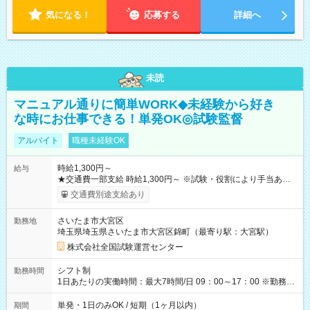
気になる！
応募する
詳細へ
未読
マニュアル通りに簡単WORK◆未経験から好き
な時にお仕事できる！単発OK◎試験監督
アルバイト
職種未経験OK
時給1,300円～
給与
★交通費一部支給 時給1,300円～ ※試験・役割により手当あり
※勤務回数により昇給あり 【即給（前払い）オプションあ
交通費別途支給あり
り！】 希望される場合、勤務から1週間ほどで給与の一部を受け
取れます。 ※手数料418円がかかります。 【過去試験日の収入
さいたま市大宮区
勤務地
例】 ・河合塾模擬試験 8:30～17:30（休憩1時間） 時給1,300円
埼玉県埼玉県さいたま市大宮区錦町（最寄り駅：大宮駅）
×8時間＝日収10,400円＋交通費 ※当日の役割により時給＋100
円の場合あり ・国家試験 7:00～13:30（休憩なし） 時給1,300
株式会社全国試験運営センター
円（役割手当＋100円）×6時間＝日収8,400円＋交通費 【試用期
間】試用期間なし
シフト制
勤務時間
1日あたりの実働時間：最大7時間/日 09：00～17：00 ※勤務時
間は 試験により異なります。
単発・1日のみOK / 短期（1ヶ月以内）
期間