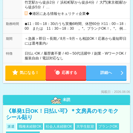
竹芝駅から徒歩2分
/
浜松町駅から徒歩4分
/
大門(東京都)駅か
ら徒歩5分
/
…
◆港区にある情報セキュリティ企業◆
◆11：00～18：30のうち実働6時間、休憩60分 ※11：00～18：
勤務時間
00 または 11：30～18：30 。*。ブランクOK！。*。 例え
ば前職が、 在宅/財団法人/事務/コールセンター/受付/販売/カフェ
スタッフ スイーツ販売/ホテルフロント/化粧品販売/など 様々な
＜急募＞即日～長期／8月～9月～も相談OK！応募から最短即日
期間
業界から入社して活躍されています♪
には選考案内♪
日払いOK
/
履歴書不要
/
40～50代活躍中
/
副業・WワークOK
/
特徴
服装自由
/
電話対応なし
気になる！
応募する
詳細へ
掲載日：2026.08.06
未読
《単発1日OK！日払い可》＊文房具のモクモク
シール貼り
派遣
職種未経験OK
社会人未経験OK
大学生歓迎
ブランクOK