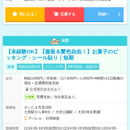
気になる！
応募する
詳細へ
未読
【未経験OK】【服装＆髪色自由！】お菓子のピ
ッキング・シール貼り｜短期
派遣
職種未経験OK
ブランクOK
WEB登録・面接OK
時給1400円／月収例：117,600円＝1,400円×4時間×21日勤務の
給与
場合＋交通費別途支給
交通費別途支給あり
実費支給／当社規定あり。
交通費
さいたま市見沼区
勤務地
七里駅から車6分
/
大宮公園駅
/
大宮(埼玉県)駅
アパレル・日用雑貨
(1)14:00-18:00(休憩0分) (2)14:00-19:00(休憩0分) (3)14:00-
勤務時間