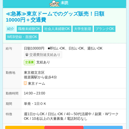
未読
≪急募≫東京ドームでのグッズ販売！日額
10000円＋交通費
紹介
職種未経験OK
社会人未経験OK
大学生歓迎
ブランクOK
WEB登録・面接OK
日額10000円 ■即払いOK、日払いOK、週払いOK
給与
交通費別途支給あり
支給あり
交通費
東京都文京区
勤務地
後楽園駅から徒歩4分
東京ドーム
14:00～23:00
勤務時間
単発・1日ＯＫ
期間
週1日からOK
/
日払いOK
/
40～50代活躍中
/
副業・Wワーク
特徴
OK
/
10名以上の大量募集
/
電話対応なし