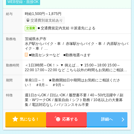
WEB登録・面接OK
時給1,500円～1,875円
給与
交通費別途支給あり
■ 交通費規定内支給 ※派遣先による
交通費
茨城県水戸市
勤務地
水戸駅からバイク・車
/
赤塚駅からバイク・車
/
内原駅からバ
イク・車
/
…
■物流センターなど ■勤務地選べます
＜1日3時間～OK！＞ ▼ 例えば… ▼ 15:00～18:00 15:00～
勤務時間
22:00 17:00～22:00 など こちら以外の時間もお気軽にご相談く
ださい！
単発1日～！ ★勤務開始日や期間はお気軽にご相談くださ
期間
い！ ＃8月～ ＃9月～
週1日からOK
/
日払いOK
/
履歴書不要
/
40～50代活躍中
/
副
特徴
業・WワークOK
/
服装自由
/
シフト勤務
/
10名以上の大量募
集
/
電話対応なし
/
パソコンスキル不要
気になる！
応募する
詳細へ