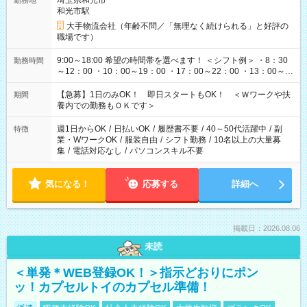
埼玉県和光市
勤務地
和光市駅
大手物流会社（年齢不問／「無理なく続けられる」と好評の
職場です）
9:00～18:00 希望の時間帯を選べます！ ＜シフト例＞ ・8：30
勤務時間
～12：00 ・10：00～19：00 ・17：00～22：00 ・13：00～
22：00 ・22：00～翌6：00 など
【急募】1日のみOK！ 即日スタートもOK！ ＜Ｗワークや扶
期間
養内での勤務もＯＫです＞
週1日からOK
/
日払いOK
/
履歴書不要
/
40～50代活躍中
/
副
特徴
業・WワークOK
/
服装自由
/
シフト勤務
/
10名以上の大量募
集
/
電話対応なし
/
パソコンスキル不要
気になる！
応募する
詳細へ
掲載日：2026.08.06
未読
＜単発＊WEB登録OK！＞指示どおりにポン
ッ！カプセルトイのカプセル準備！