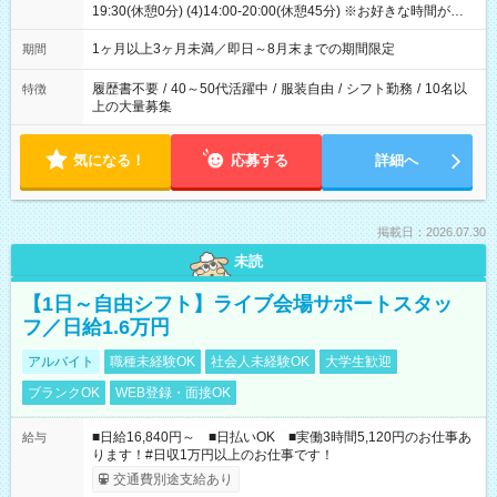
19:30(休憩0分) (4)14:00-20:00(休憩45分) ※お好きな時間が選べ
ます
1ヶ月以上3ヶ月未満／即日～8月末までの期間限定
期間
履歴書不要
/
40～50代活躍中
/
服装自由
/
シフト勤務
/
10名以
特徴
上の大量募集
気になる！
応募する
詳細へ
掲載日：2026.07.30
未読
【1日～自由シフト】ライブ会場サポートスタッ
フ／日給1.6万円
アルバイト
職種未経験OK
社会人未経験OK
大学生歓迎
ブランクOK
WEB登録・面接OK
■日給16,840円～ ■日払いOK ■実働3時間5,120円のお仕事あ
給与
ります！#日収1万円以上のお仕事です！
交通費別途支給あり