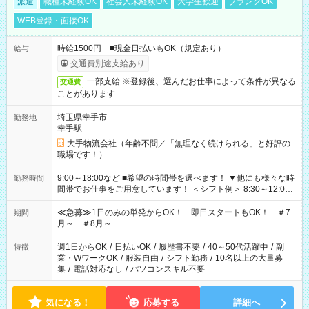
派遣
職種未経験OK
社会人未経験OK
大学生歓迎
ブランクOK
WEB登録・面接OK
時給1500円 ■現金日払いもOK（規定あり）
給与
交通費別途支給あり
一部支給 ※登録後、選んだお仕事によって条件が異なる
交通費
ことがあります
埼玉県幸手市
勤務地
幸手駅
大手物流会社（年齢不問／「無理なく続けられる」と好評の
職場です！）
9:00～18:00など ■希望の時間帯を選べます！ ▼他にも様々な時
勤務時間
間帯でお仕事をご用意しています！ ＜シフト例＞ 8:30～12:00
17:00～22:00 13:00～22:00 22:00～翌6:00 など
≪急募≫1日のみの単発からOK！ 即日スタートもOK！ ＃7
期間
月～ ＃8月～
週1日からOK
/
日払いOK
/
履歴書不要
/
40～50代活躍中
/
副
特徴
業・WワークOK
/
服装自由
/
シフト勤務
/
10名以上の大量募
集
/
電話対応なし
/
パソコンスキル不要
気になる！
応募する
詳細へ