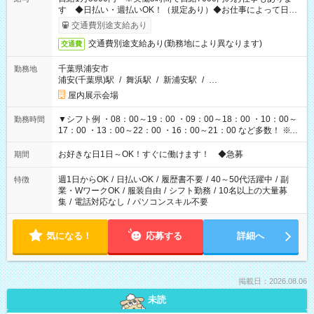
す ◆日払い・週払いOK！（規定あり）◆お仕事によって日給
も異なります
交通費別途支給あり
交通費別途支給あり(勤務地により異なります)
交通費
千葉県浦安市
勤務地
浦安(千葉県)駅
/
舞浜駅
/
新浦安駅
/
…
屋内展示会場
▼シフト例 ・08：00～19：00 ・09：00～18：00 ・10：00～
勤務時間
17：00 ・13：00～22：00 ・16：00～21：00 など多数！ ※お
仕事により勤務時間が異なります
お好きな日1日～OK！すぐに働けます！ ◆急募
期間
週1日からOK
/
日払いOK
/
履歴書不要
/
40～50代活躍中
/
副
特徴
業・WワークOK
/
服装自由
/
シフト勤務
/
10名以上の大量募
集
/
電話対応なし
/
パソコンスキル不要
気になる！
応募する
詳細へ
掲載日：2026.08.06
未読