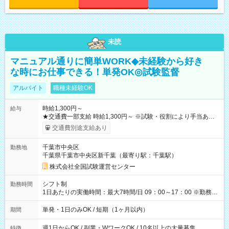
未読
マニュアル通りに簡単WORK◆未経験から好き
な時にお仕事できる！単発OK◎試験監督
アルバイト
職種未経験OK
時給1,300円～
給与
★交通費一部支給 時給1,300円～ ※試験・役割により手当あり
※勤務回数により昇給あり 【即給（前払い）オプションあ
交通費別途支給あり
り！】 希望される場合、勤務から1週間ほどで給与の一部を受け
取れます。 ※手数料418円がかかります。 【過去試験日の収入
千葉市中央区
勤務地
例】 ・河合塾模擬試験 8:30～17:30（休憩1時間） 時給1,300円
千葉県千葉市中央区新千葉（最寄り駅：千葉駅）
×8時間＝日収10,400円＋交通費 ※当日の役割により時給＋100
円の場合あり ・国家試験 7:00～13:30（休憩なし） 時給1,300
株式会社全国試験運営センター
円（役割手当＋100円）×6時間＝日収8,400円＋交通費 【試用期
間】試用期間なし
シフト制
勤務時間
1日あたりの実働時間：最大7時間/日 09：00～17：00 ※勤務時
間は 試験により異なります。
単発・1日のみOK / 短期（1ヶ月以内）
期間
週1日からOK / 副業・WワークOK / 10名以上の大量募集
特徴