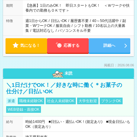
22：00 ・22：00～翌6：00 など
【急募】1日のみOK！ 即日スタートもOK！ ＜Ｗワークや扶
期間
養内での勤務もＯＫです＞
週1日からOK
/
日払いOK
/
履歴書不要
/
40～50代活躍中
/
副
特徴
業・WワークOK
/
服装自由
/
シフト勤務
/
10名以上の大量募
集
/
電話対応なし
/
パソコンスキル不要
気になる！
応募する
詳細へ
掲載日：2026.08.06
未読
＼1日だけでOK！／好きな時に働く＊お菓子の
仕分け／日払いOK
派遣
職種未経験OK
社会人未経験OK
大学生歓迎
ブランクOK
WEB登録・面接OK
時給1400円 ■日払い・週払いOK！(規定あり) ■現金日払いも
給与
OK（規定あり）