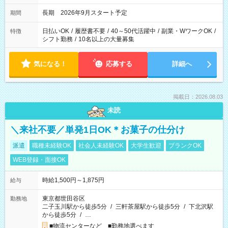
長期 2026年9月スタート予定
期間
日払いOK
/
履歴書不要
/
40～50代活躍中
/
副業・WワークOK
/
特徴
シフト勤務
/
10名以上の大量募集
気になる！
応募する
詳細へ
掲載日：2026.08.03
未読
＼来社不要／単発1日OK＊お菓子の仕分け
派遣
職種未経験OK
社会人未経験OK
大学生歓迎
ブランクOK
WEB登録・面接OK
時給1,500円～1,875円
給与
東京都世田谷区
勤務地
二子玉川駅から徒歩5分
/
三軒茶屋駅から徒歩5分
/
下北沢駅
から徒歩5分
/
…
■物流センターなど ■勤務地選べます