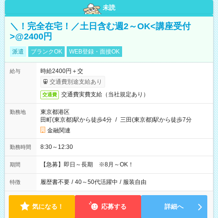
未読
＼！完全在宅！／土日含む週2～OK<講座受付
>@2400円
派遣
ブランクOK
WEB登録・面接OK
時給2400円＋交
給与
交通費別途支給あり
交通費実費支給（当社規定あり）
交通費
東京都港区
勤務地
田町(東京都)駅から徒歩4分
/
三田(東京都)駅から徒歩7分
金融関連
8:30～12:30
勤務時間
【急募】即日～長期 ※8月～OK！
期間
履歴書不要
/
40～50代活躍中
/
服装自由
特徴
気になる！
応募する
詳細へ