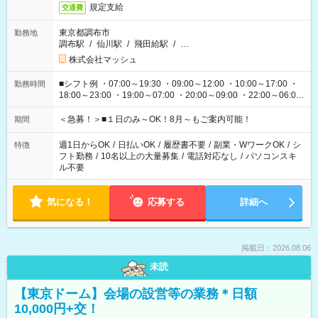
規定支給
交通費
東京都調布市
勤務地
調布駅
/
仙川駅
/
飛田給駅
/
…
株式会社マッシュ
■シフト例 ・07:00～19:30 ・09:00～12:00 ・10:00～17:00 ・
勤務時間
18:00～23:00 ・19:00～07:00 ・20:00～09:00 ・22:00～06:00
etc ★最短で3時間で5,120円のお仕事から 15時間で2万円近く稼
げるお仕事も！ ご希望のお時間に合わせてご紹介！ ※シフトは
＜急募！＞■１日のみ～OK！8月～もご案内可能！
期間
現場によって異なります。 ※勿論、休憩時間はあるのでご安心
ください！
週1日からOK
/
日払いOK
/
履歴書不要
/
副業・WワークOK
/
シ
特徴
フト勤務
/
10名以上の大量募集
/
電話対応なし
/
パソコンスキ
ル不要
気になる！
応募する
詳細へ
掲載日：2026.08.06
未読
【東京ドーム】会場の設営等の業務＊日額
10,000円+交！