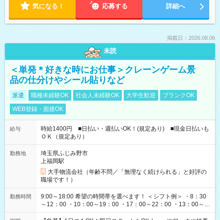
気になる！
応募する
詳細へ
掲載日：2026.08.06
未読
＜単発＊好きな時にお仕事＞クレーンゲーム景
品の仕分けやシール貼りなど
派遣
職種未経験OK
社会人未経験OK
大学生歓迎
ブランクOK
WEB登録・面接OK
時給1400円 ■日払い・週払いOK！(規定あり) ■現金日払いも
給与
ＯＫ（規定あり）
埼玉県ふじみ野市
勤務地
上福岡駅
大手物流会社（年齢不問／「無理なく続けられる」と好評の
職場です！）
9:00～18:00 希望の時間帯を選べます！ ＜シフト例＞ ・8：30
勤務時間
～12：00 ・10：00～19：00 ・17：00～22：00 ・13：00～
22：00 ・22：00～翌6：00 など