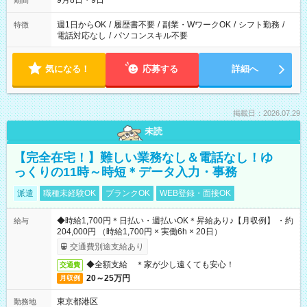
9月8日・9日
期間
週1日からOK
/
履歴書不要
/
副業・WワークOK
/
シフト勤務
/
特徴
電話対応なし
/
パソコンスキル不要
気になる！
応募する
詳細へ
掲載日：2026.07.29
未読
【完全在宅！】難しい業務なし＆電話なし！ゆ
っくりの11時～時短＊データ入力・事務
派遣
職種未経験OK
ブランクOK
WEB登録・面接OK
◆時給1,700円＊日払い・週払いOK＊昇給あり♪【月収例】 ・約
給与
204,000円 （時給1,700円 × 実働6h × 20日）
交通費別途支給あり
◆全額支給 ＊家が少し遠くても安心！
交通費
20～25万円
月収例
東京都港区
勤務地