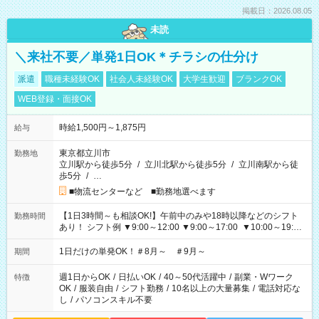
掲載日：2026.08.05
未読
＼来社不要／単発1日OK＊チラシの仕分け
派遣
職種未経験OK
社会人未経験OK
大学生歓迎
ブランクOK
WEB登録・面接OK
時給1,500円～1,875円
給与
東京都立川市
勤務地
立川駅から徒歩5分
/
立川北駅から徒歩5分
/
立川南駅から徒
歩5分
/
…
■物流センターなど ■勤務地選べます
【1日3時間～も相談OK!】午前中のみや18時以降などのシフト
勤務時間
あり！ シフト例 ▼9:00～12:00 ▼9:00～17:00 ▼10:00～19:00
▼18:00～21:00
1日だけの単発OK！＃8月～ ＃9月～
期間
週1日からOK
/
日払いOK
/
40～50代活躍中
/
副業・Wワーク
特徴
OK
/
服装自由
/
シフト勤務
/
10名以上の大量募集
/
電話対応な
し
/
パソコンスキル不要