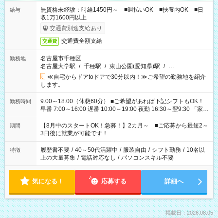
無資格未経験：時給1450円～ ■週払いOK ■扶養内OK ■日
給与
収1万1600円以上
交通費別途支給あり
交通費全額支給
交通費
名古屋市千種区
勤務地
名古屋大学駅
/
千種駅
/
東山公園(愛知県)駅
/
…
≪自宅からドアtoドアで30分以内！≫ご希望の勤務地を紹介
します。
9:00～18:00（休憩60分） ■ご希望があれば下記シフトもOK！
勤務時間
早番 7:00～16:00 遅番 10:00～19:00 夜勤 16:30～翌9:30 「家族
と休みを合わせたい」 「余裕を持って夕飯の準備がしたい」
「できれば残業はしたくない」 など、ご希望を教えてください
【8月中のスタートOK！急募！】2カ月～ ■ご応募から最短2～
期間
ね。 ※Wワーク希望の方へ 今ご覧のお仕事で希望する勤務時間
3日後に就業が可能です！
と、もう1つのお仕事の勤務時間。 合計で週40時間を超える場
合は応募できません。
履歴書不要
/
40～50代活躍中
/
服装自由
/
シフト勤務
/
10名以
特徴
上の大量募集
/
電話対応なし
/
パソコンスキル不要
気になる！
応募する
詳細へ
掲載日：2026.08.05