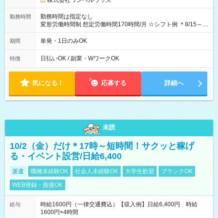
株式会社ワンベルウッズ
勤務時間は指定なし
勤務時間
変形労働時間制 想定労働時間170時間/月 ☆シフト例 ＊8/15～
10/26 全日共通 08：00～12：00 17：00～21：00 ＊8/31
～9/19のみ下記シフトもあります！ 12：00～16：00 ＊9/6～
単発・1日のみOK
期間
10/6、10/11～26のみ下記シフトもあります！ 07：00～11：
00
日払いOK / 副業・WワークOK
特徴
気になる！
応募する
詳細へ
未読
10/2（金）だけ＊17時～短時間！サクッと稼げ
る・イベント設営/日給6,400
派遣
職種未経験OK
社会人未経験OK
大学生歓迎
ブランクOK
WEB登録・面接OK
時給1600円（一律交通費込）【収入例】日給6,400円 時給
給与
1600円×4時間