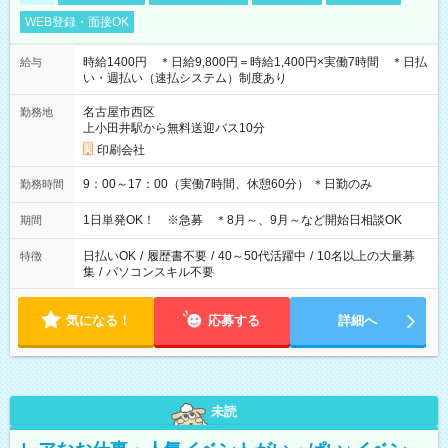
WEB登録・面接OK
時給1400円 ＊日給9,800円＝時給1,400円×実働7時間 ＊日払
給与
い・週払い（速払システム）制度あり
名古屋市西区
勤務地
上小田井駅から無料送迎バス10分
印刷会社
9：00～17：00（実働7時間、休憩60分） ＊日勤のみ
勤務時間
1日単発OK！ ※急募 ＊8月～、9月～など開始日相談OK
期間
日払いOK
/
履歴書不要
/
40～50代活躍中
/
10名以上の大量募
特徴
集
/
パソコンスキル不要
気になる！
応募する
詳細へ
未読