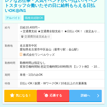
レアなお仕事・人気イベントがいっぱい♪イベン
トスタッフ☆働いたその日に給料もらえる日払
いOK◎/N1
アルバイト
職種未経験OK
日給10,400円～
給与
＋交通費支給 ★交通費全額支給！ ★日払いOK！（規定あり） ┗
働いたその日に現金GET♪ お仕事後はコンビニATMから 日払
交通費別途支給あり
い分を引き落とせます！ 【試用期間】試用期間なし
名古屋市中区
勤務地
愛知県名古屋市中区金山（最寄り駅：金山駅）
株式会社ワンベルウッズ
勤務時間は指定なし
勤務時間
変形労働時間制 想定労働時間160時間/月 【シフト例】 ・10：
00～20：00
単発・1日のみOK
期間
日払いOK / 副業・WワークOK / 10名以上の大量募集
特徴
気になる！
応募する
詳細へ