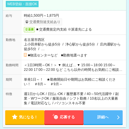
WEB登録・面接OK
時給1,500円～1,875円
給与
交通費別途支給あり
■ 交通費規定内支給 ※派遣先による
交通費
名古屋市西区
勤務地
上小田井駅から徒歩5分
/
浄心駅から徒歩5分
/
庄内通駅から
徒歩5分
/
…
■物流センターなど ■勤務地選べます
＜1日3時間～OK！＞ ▼ 例えば… ▼ 15:00～18:00 15:00～
勤務時間
22:00 17:00～22:00 など こちら以外の時間もお気軽にご相談く
ださい！
単発1日～！ ★勤務開始日や期間はお気軽にご相談くださ
期間
い！ ＃8月～ ＃9月～
週1日からOK
/
日払いOK
/
履歴書不要
/
40～50代活躍中
/
副
特徴
業・WワークOK
/
服装自由
/
シフト勤務
/
10名以上の大量募
集
/
電話対応なし
/
パソコンスキル不要
気になる！
応募する
詳細へ