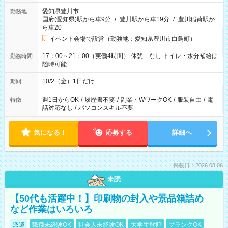
愛知県豊川市
勤務地
国府(愛知県)駅から車9分
/
豊川駅から車19分
/
豊川稲荷駅か
ら車20
イベント会場で設営（勤務地：愛知県豊川市白鳥町）
17：00～21：00（実働4時間） 休憩 なし トイレ・水分補給は
勤務時間
随時可能
10/2（金）1日だけ
期間
週1日からOK
/
履歴書不要
/
副業・WワークOK
/
服装自由
/
電
特徴
話対応なし
/
パソコンスキル不要
気になる！
応募する
詳細へ
掲載日：2026.08.06
未読
【50代も活躍中！】印刷物の封入や景品箱詰め
など作業はいろいろ
派遣
職種未経験OK
社会人未経験OK
大学生歓迎
ブランクOK