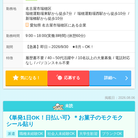
名古屋市瑞穂区
勤務地
瑞穂運動場東駅から徒歩7分
/
瑞穂運動場西駅から徒歩10分
/
新瑞橋駅から徒歩10分
愛知県 名古屋市瑞穂区にある企業
9:00～18:00(実働:8時間) (休憩60分)
勤務時間
【急募】即日～2026/9/30 ★8月～OK！
期間
履歴書不要
/
40～50代活躍中
/
10名以上の大量募集
/
電話対応
特徴
なし
/
パソコンスキル不要
気になる！
応募する
詳細へ
掲載日：2026.08.06
未読
《単発1日OK！日払い可》＊お菓子のモクモク
シール貼り
派遣
職種未経験OK
社会人未経験OK
大学生歓迎
ブランクOK