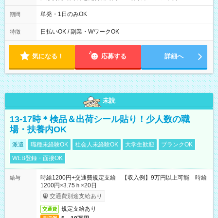
10/26 全日共通 08：00～12：00 17：00～21：00 ＊8/31
～9/19のみ下記シフトもあります！ 12：00～16：00 ＊9/6～
単発・1日のみOK
期間
10/6、10/11～26のみ下記シフトもあります！ 07：00～11：
00
日払いOK / 副業・WワークOK
特徴
気になる！
応募する
詳細へ
未読
13-17時＊検品＆出荷シール貼り！少人数の職
場・扶養内OK
派遣
職種未経験OK
社会人未経験OK
大学生歓迎
ブランクOK
WEB登録・面接OK
時給1200円+交通費規定支給 【収入例】9万円以上可能 時給
給与
1200円×3.75ｈ×20日
交通費別途支給あり
規定支給あり
交通費