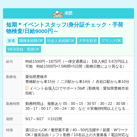
未読
短期＊イベントスタッフ/身分証チェック・手荷
物検査/日給9000円～
派遣
職種未経験OK
社会人未経験OK
大学生歓迎
ブランクOK
WEB登録・面接OK
時給1500円～1875円（一律交通費込）【収入例】5.6万円以上
給与
可能 時給1500円×7.5時間×5日間（勤務日数により異なる）
愛知県豊橋市
勤務地
豊橋駅から車15分
/
二川駅から車14分
/
赤岩口駅から車10分
イベント会場入口でサポートStaff（勤務地：愛知県豊橋市岩
田町）
勤務時間は、複数あり 05：00～15：30 07：30～22：30 08：
勤務時間
30～17：00 17：00～24：30 など ※実働8時間以上となる勤
務もあります。 【休憩】60分+他休憩あり 交替で取得します。
安全面に配慮しこまめな休憩があります。
9/17～9/27 ※10日間
期間
週1日からOK
/
履歴書不要
/
40～50代活躍中
/
副業・Wワーク
特徴
OK
/
服装自由
/
シフト勤務
/
10名以上の大量募集
/
電話対応な