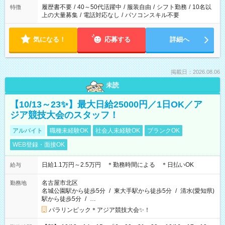
履歴書不要
/
40～50代活躍中
/
服装自由
/
シフト勤務
/
10名以
特徴
上の大量募集
/
電話対応なし
/
パソコンスキル不要
気になる！
応募する
詳細へ
掲載日：2026.08.06
未読
【10/13～23✨】最大日給25000円／1日OK／ア
ジア競技大会のスタッフ！
アルバイト
職種未経験OK
社会人未経験OK
ブランクOK
WEB登録・面接OK
日給1.1万円～2.5万円 ＊勤務時間による ＊日払いOK
給与
名古屋市北区
勤務地
名城公園駅から徒歩5分
/
東大手駅から徒歩5分
/
清水(愛知県)
駅から徒歩5分
/
…
パラリンピック＊アジア競技大会✨！