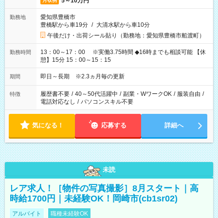
5～10万円
月収例
愛知県豊橋市
勤務地
豊橋駅から車19分
/
大清水駅から車10分
午後だけ・出荷シール貼り（勤務地：愛知県豊橋市船渡町）
13：00～17：00 ※実働3.75時間 ◆16時までも相談可能 【休
勤務時間
憩】15分 15：00～15：15
即日～長期 ※2.3ヵ月毎の更新
期間
履歴書不要
/
40～50代活躍中
/
副業・WワークOK
/
服装自由
/
特徴
電話対応なし
/
パソコンスキル不要
気になる！
応募する
詳細へ
未読
レア求人！［物件の写真撮影］8月スタート｜高
時給1700円｜未経験OK！岡崎市(cb1sr02)
アルバイト
職種未経験OK