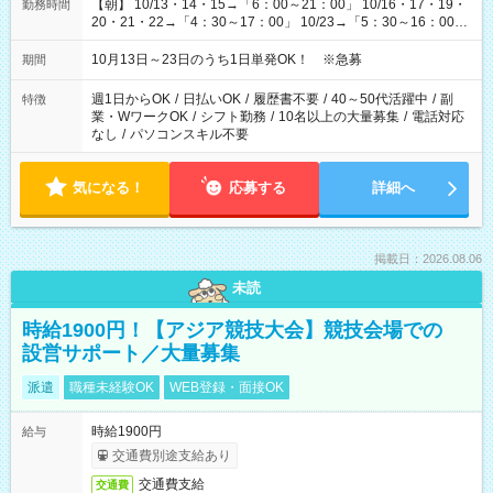
【朝】 10/13・14・15→「6：00～21：00」 10/16・17・19・
勤務時間
20・21・22→「4：30～17：00」 10/23→「5：30～16：00」
【夕方】 10/16・17・19～21→「17：00～26：00」
10/22→「17：00～24：30」 10/23→「16：00～23：00」 ＊
10月13日～23日のうち1日単発OK！ ※急募
期間
勤務時間に関して、面談時にしっかりお伝えします！ 朝だ
け、夕方だけ、などもOKです！
週1日からOK
/
日払いOK
/
履歴書不要
/
40～50代活躍中
/
副
特徴
業・WワークOK
/
シフト勤務
/
10名以上の大量募集
/
電話対応
なし
/
パソコンスキル不要
気になる！
応募する
詳細へ
掲載日：2026.08.06
未読
時給1900円！【アジア競技大会】競技会場での
設営サポート／大量募集
派遣
職種未経験OK
WEB登録・面接OK
時給1900円
給与
交通費別途支給あり
交通費支給
交通費