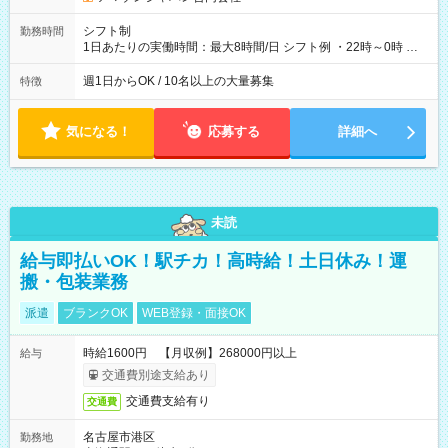
シフト制
勤務時間
1日あたりの実働時間：最大8時間/日 シフト例 ・22時～0時 入
社後、就業可能シフトをご確認の上、申請してください。
週1日からOK / 10名以上の大量募集
特徴
気になる！
応募する
詳細へ
未読
給与即払いOK！駅チカ！高時給！土日休み！運
搬・包装業務
派遣
ブランクOK
WEB登録・面接OK
時給1600円 【月収例】268000円以上
給与
交通費別途支給あり
交通費支給有り
交通費
名古屋市港区
勤務地