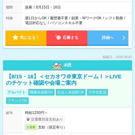
急募！8月15日・16日
期間
週1日からOK
/
履歴書不要
/
副業・WワークOK
/
シフト勤務
/
特徴
電話対応なし
/
パソコンスキル不要
気になる！
応募する
詳細へ
掲載日：2026.08.07
未読
【8/15・16】＜セカオワ＠東京ドーム！＞LIVE
のチケット確認や会場ご案内
アルバイト
職種未経験OK
社会人未経験OK
大学生歓迎
ブランクOK
時給1250円～
給与
交通費別途支給あり
支給（規定有り）
交通費