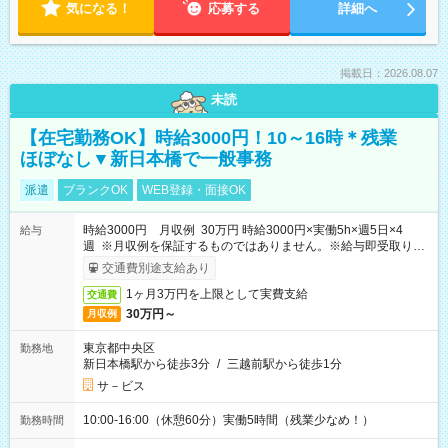
気になる！
応募する
詳細へ
掲載日：2026.08.07
未読
【在宅勤務OK】時給3000円！10～16時＊残業
ほぼなし▼新日本橋で一般事務
派遣
ブランクOK
WEB登録・面接OK
時給3000円 月収例 30万円 時給3000円×実働5h×週5日×4
給与
週 ※月収例を保証するものではありません。※給与即受取りサ
ービス利用可（利用条件有）
交通費別途支給あり
1ヶ月3万円を上限として実費支給
交通費
30万円～
月収例
東京都中央区
勤務地
新日本橋駅から徒歩3分
/
三越前駅から徒歩1分
サ－ビス
10:00-16:00（休憩60分）実働5時間（残業少なめ！）
勤務時間