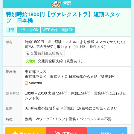
未読
特別時給1800円【ヴァレクストラ】短期スタッ
フ 日本橋
派遣
ブランクOK
WEB登録・面接OK
時給1800円 ※ご経験・スキルにより優遇 スマホでかんたんに
給与
前払いで給与が受け取れます（※上限、条件あり）
交通費別途支給あり
交通費全額支給（規定あり）
交通費
東京都中央区
勤務地
東京都中央区 東京メトロ 日本橋駅から直結（徒歩1分）
Valextra
10:00～20:00 実働7.5時間／休憩1.5時間 営業時間に合わせた
勤務時間
シフト制
3か月程度の短期予定 ※開始日はお気軽にご相談ください
期間
副業・WワークOK
/
シフト勤務
/
パソコンスキル不要
特徴