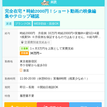
未読
完全在宅＊時給2000円！ショート動画の映像編
集やテロップ確認
派遣
ブランクOK
WEB登録・面接OK
時給2000円 月収例 33万円 時給2000円×実働8h×週5日×4週
給与
+残業5h ※月収例を保証するものではありません。※給与即受
取りサービス利用可（利用条件有）
交通費別途支給あり
1ヶ月3万円を上限として実費支給
交通費
30万円～
月収例
東京都新宿区
勤務地
市ケ谷駅から徒歩3分
放送
11:00-20:00（休憩60分）実働8時間（残業少なめ！）
勤務時間
即日～長期 ※開始日相談OK
期間
履歴書不要
特徴