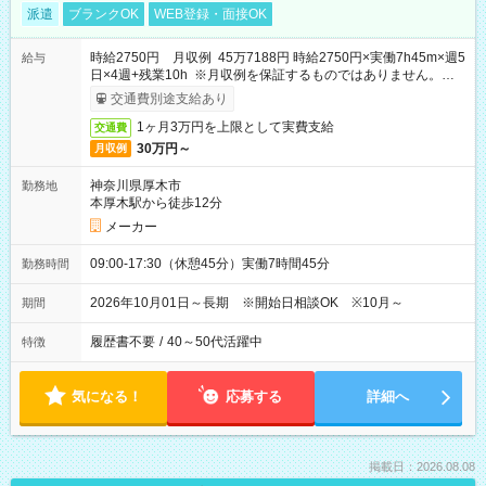
派遣
ブランクOK
WEB登録・面接OK
時給2750円 月収例 45万7188円 時給2750円×実働7h45m×週5
給与
日×4週+残業10h ※月収例を保証するものではありません。※給
与即受取りサービス利用可（利用条件有）
交通費別途支給あり
1ヶ月3万円を上限として実費支給
交通費
30万円～
月収例
神奈川県厚木市
勤務地
本厚木駅から徒歩12分
メーカー
09:00-17:30（休憩45分）実働7時間45分
勤務時間
2026年10月01日～長期 ※開始日相談OK ※10月～
期間
履歴書不要
/
40～50代活躍中
特徴
気になる！
応募する
詳細へ
掲載日：2026.08.08