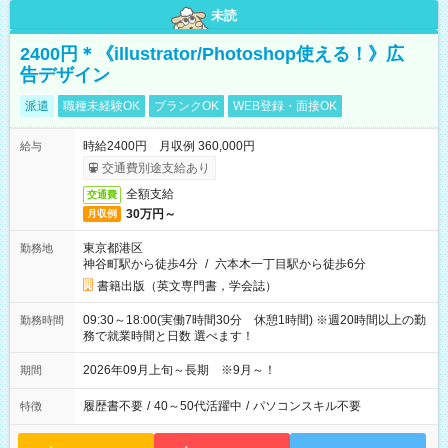
未読
2400円＊《illustrator/Photoshop使える！》広
告デザイン
派遣
職種未経験OK
ブランクOK
WEB登録・面接OK
時給2400円 月収例 360,000円
給与
交通費別途支給あり
全額支給
交通費
30万円～
月収例
東京都港区
勤務地
神谷町駅から徒歩4分
/
六本木一丁目駅から徒歩6分
書籍出版（英文専門書，学会誌）
09:30～18:00(実働7時間30分 休憩1時間) ※週20時間以上の勤
勤務時間
務で就業時間と日数 選べます！
2026年09月上旬～長期 ※9月～！
期間
履歴書不要
/
40～50代活躍中
/
パソコンスキル不要
特徴