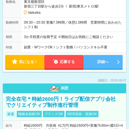
東京都新宿区
勤務地
新宿三丁目駅から徒歩2分
/
新宿(東京メトロ)駅
Valextra
09:30～20:30 実働7.5時間／休憩1.5時間 営業時間に合わせた
勤務時間
シフト制
3か月程度の短期予定 ※開始日はお気軽にご相談ください
期間
副業・WワークOK
/
シフト勤務
/
パソコンスキル不要
特徴
気になる！
応募する
詳細へ
掲載日：2026.08.07
未読
完全在宅＊時給2600円！ライブ配信アプリ会社
でクリエイティブ制作進行管理
派遣
職種未経験OK
ブランクOK
WEB登録・面接OK
時給2600円 月収例 41万円 時給2600円×実働7h30m×週5日×4
給与