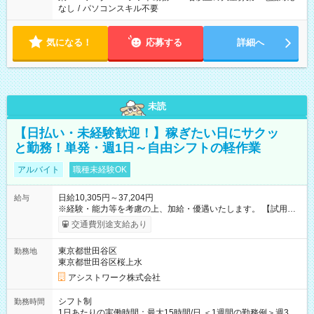
なし
/
パソコンスキル不要
気になる！
応募する
詳細へ
未読
【日払い・未経験歓迎！】稼ぎたい日にサクッ
と勤務！単発・週1日～自由シフトの軽作業
アルバイト
職種未経験OK
日給10,305円～37,204円
給与
※経験・能力等を考慮の上、加給・優遇いたします。 【試用期
間】試用期間なし
交通費別途支給あり
東京都世田谷区
勤務地
東京都世田谷区桜上水
アシストワーク株式会社
シフト制
勤務時間
1日あたりの実働時間：最大15時間/日 ＜1週間の勤務例＞週3回