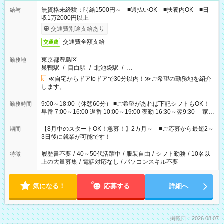
無資格未経験：時給1500円～ ■週払いOK ■扶養内OK ■日
給与
収1万2000円以上
交通費別途支給あり
交通費全額支給
交通費
東京都豊島区
勤務地
巣鴨駅
/
目白駅
/
北池袋駅
/
…
≪自宅からドアtoドアで30分以内！≫ご希望の勤務地を紹介
します。
9:00～18:00（休憩60分） ■ご希望があれば下記シフトもOK！
勤務時間
早番 7:00～16:00 遅番 10:00～19:00 夜勤 16:30～翌9:30 「家族
と休みを合わせたい」 「余裕を持って夕飯の準備がしたい」
「できれば残業はしたくない」 など、ご希望を教えてください
【8月中のスタートOK！急募！】2カ月～ ■ご応募から最短2～
期間
ね。 ※Wワーク希望の方へ 今ご覧のお仕事で希望する勤務時間
3日後に就業が可能です！
と、もう1つのお仕事の勤務時間。 合計で週40時間を超える場
合は応募できません。
履歴書不要
/
40～50代活躍中
/
服装自由
/
シフト勤務
/
10名以
特徴
上の大量募集
/
電話対応なし
/
パソコンスキル不要
気になる！
応募する
詳細へ
掲載日：2026.08.07