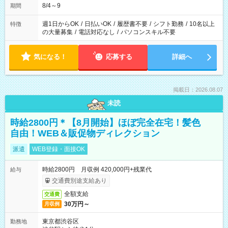
8/4～9
期間
週1日からOK
/
日払いOK
/
履歴書不要
/
シフト勤務
/
10名以上
特徴
の大量募集
/
電話対応なし
/
パソコンスキル不要
気になる！
応募する
詳細へ
掲載日：2026.08.07
未読
時給2800円＊【8月開始】ほぼ完全在宅！髪色
自由！WEB＆販促物ディレクション
派遣
WEB登録・面接OK
時給2800円 月収例 420,000円+残業代
給与
交通費別途支給あり
全額支給
交通費
30万円～
月収例
東京都渋谷区
勤務地