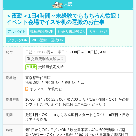
未読
＜夜勤＞1日4時間～未経験でももちろん歓迎！
イベント会場でイスや机の運搬のお仕事
アルバイト
職種未経験OK
社会人未経験OK
大学生歓迎
ブランクOK
WEB登録・面接OK
日給：12500円～ 半日：5000円～ ■日払いOK！
給与
交通費別途支給あり
交通費規定支給
交通費
東京都千代田区
勤務地
秋葉原駅
/
神保町駅
/
麹町駅
/
…
オフィス・学校など
20:00～24：00 22：00～翌7:00 …など1日4時間～OK！ その他
勤務時間
シフトもございます！ お気軽にご相談ください！
激短1日～OK！ ■もちろん即日スタートもOK！ ■曜日・日数
期間
はアナタ次第！
週1日からOK
/
日払いOK
/
履歴書不要
/
40～50代活躍中
/
副
特徴
業・WワークOK
/
シフト勤務
/
10名以上の大量募集
/
電話対応