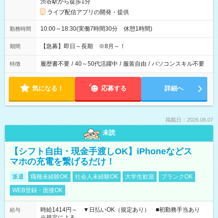
渋谷駅から徒歩1分
ライブ配信アプリの開発・提供
10:00～18:30(実働7時間30分 休憩1時間)
勤務時間
【急募】即日～長期 ※8月～！
期間
履歴書不要
/
40～50代活躍中
/
服装自由
/
パソコンスキル不要
特徴
気になる！
応募する
詳細へ
掲載日：2026.08.07
未読
【シフト自由・現金手渡しOK】iPhoneなどス
マホの充電を繋げるだけ！
派遣
職種未経験OK
社会人未経験OK
大学生歓迎
ブランクOK
WEB登録・面接OK
時給1414円～ ▼日払いOK（規定あり） ■初勤務手当あり
給与
※規定による