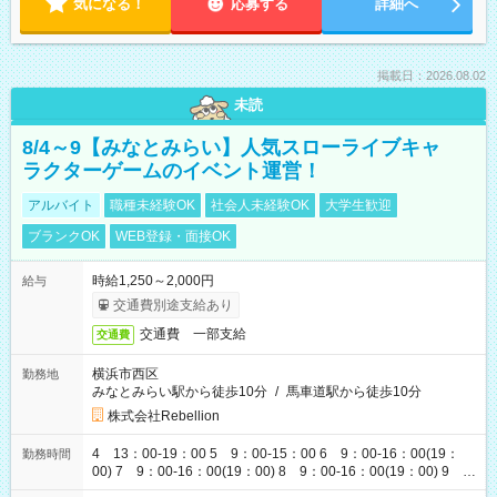
気になる！
応募する
詳細へ
掲載日：2026.08.02
未読
8/4～9【みなとみらい】人気スローライブキャ
ラクターゲームのイベント運営！
アルバイト
職種未経験OK
社会人未経験OK
大学生歓迎
ブランクOK
WEB登録・面接OK
時給1,250～2,000円
給与
交通費別途支給あり
交通費 一部支給
交通費
横浜市西区
勤務地
みなとみらい駅から徒歩10分
/
馬車道駅から徒歩10分
株式会社Rebellion
4 13：00-19：00 5 9：00-15：00 6 9：00-16：00(19：
勤務時間
00) 7 9：00-16：00(19：00) 8 9：00-16：00(19：00) 9
9：00-16：00(19：00)