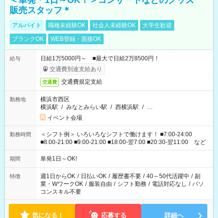
＜単発＊1日～OK！＞コンサートなどのグッズ
販売スタッフ＊
アルバイト
職種未経験OK
社会人未経験OK
大学生歓迎
ブランクOK
WEB登録・面接OK
日給1万5000円～ ■最大で日給2万8500円！
給与
交通費別途支給あり
交通費規定支給
交通費
横浜市西区
勤務地
横浜駅
/
みなとみらい駅
/
西横浜駅
/
…
イベント会場
＜シフト例＞ いろいろなシフトで働けます！ ■7:00-24:00
勤務時間
■8:00-21:00 ■9:00-21:00 ■18:00-翌7:00 ■20:30-翌11:00 など
単発1日～OK!
期間
週1日からOK
/
日払いOK
/
履歴書不要
/
40～50代活躍中
/
副
特徴
業・WワークOK
/
服装自由
/
シフト勤務
/
電話対応なし
/
パソ
コンスキル不要
気になる！
応募する
詳細へ