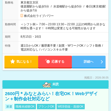
東京都文京区
勤務地
後楽園駅から徒歩5分
/
水道橋駅から徒歩5分
/
春日(東京都)駅
から徒歩7分
株式会社ライブパワー
＜シフト例＞ 7:00～23:00 13:30～22:00 上記の時間から好きな
勤務時間
時間を選べます！ ※時間は変更となる可能性があります
8月15日・16日
期間
週1日からOK
/
履歴書不要
/
副業・WワークOK
/
シフト勤務
/
特徴
電話対応なし
/
パソコンスキル不要
気になる！
応募する
詳細へ
掲載日：2026.08.05
未読
2600円＊みなとみらい！在宅OK！Webデザイ
ン＋制作会社対応など
派遣
職種未経験OK
ブランクOK
WEB登録・面接OK