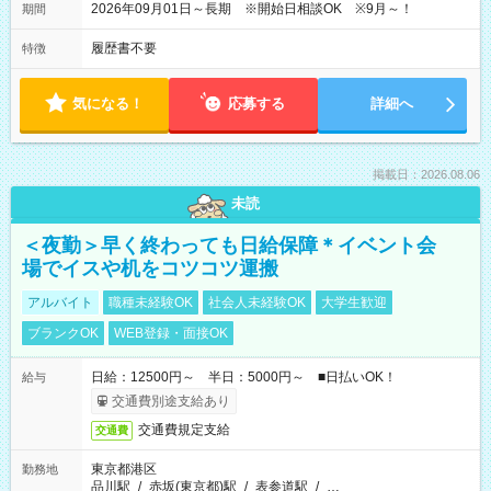
2026年09月01日～長期 ※開始日相談OK ※9月～！
期間
履歴書不要
特徴
気になる！
応募する
詳細へ
掲載日：2026.08.06
未読
＜夜勤＞早く終わっても日給保障＊イベント会
場でイスや机をコツコツ運搬
アルバイト
職種未経験OK
社会人未経験OK
大学生歓迎
ブランクOK
WEB登録・面接OK
日給：12500円～ 半日：5000円～ ■日払いOK！
給与
交通費別途支給あり
交通費規定支給
交通費
東京都港区
勤務地
品川駅
/
赤坂(東京都)駅
/
表参道駅
/
…