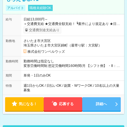
アルバイト
職種未経験OK
日給13,000円～
給与
＋交通費支給 ★交通費全額支給！ ┗案件により規定あり ★日払
いOK！（規定あり） ┗働いたその日に現金GET♪ お仕事後はコ
交通費別途支給あり
ンビニATMから 日払い分を引き落とせます！ 【試用期間】試
用期間なし
さいたま市大宮区
勤務地
埼玉県さいたま市大宮区錦町（最寄り駅：大宮駅）
株式会社ワンベルウッズ
勤務時間は指定なし
勤務時間
変形労働時間制 想定労働時間160時間/月 【シフト例】 ・8：00
～21：00
単発・1日のみOK
期間
週1日からOK / 日払いOK / 副業・WワークOK / 10名以上の大量
特徴
募集
気になる！
応募する
詳細へ