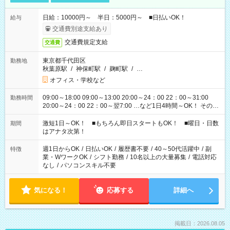
日給：10000円～ 半日：5000円～ ■日払いOK！
給与
交通費別途支給あり
交通費規定支給
交通費
東京都千代田区
勤務地
秋葉原駅
/
神保町駅
/
麹町駅
/
…
オフィス・学校など
09:00～18:00 09:00～13:00 20:00～24：00 22：00～31:00
勤務時間
20:00～24：00 22：00～翌7:00 …など1日4時間～OK！ その他
シフトもございます！ お気軽にご相談ください！
激短1日～OK！ ■もちろん即日スタートもOK！ ■曜日・日数
期間
はアナタ次第！
週1日からOK
/
日払いOK
/
履歴書不要
/
40～50代活躍中
/
副
特徴
業・WワークOK
/
シフト勤務
/
10名以上の大量募集
/
電話対応
なし
/
パソコンスキル不要
気になる！
応募する
詳細へ
掲載日：2026.08.05