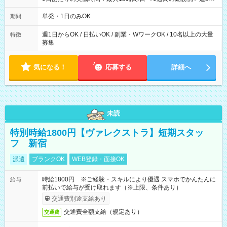
勤務 勤務：月・水・金 休み：火・木・土・日 好きな時にお仕事
可能です！ ※1日あたりの最大実働時間は日勤、夜勤共に勤務し
単発・1日のみOK
期間
た時間になります。
週1日からOK / 日払いOK / 副業・WワークOK / 10名以上の大量
特徴
募集
気になる！
応募する
詳細へ
未読
特別時給1800円【ヴァレクストラ】短期スタッ
フ 新宿
派遣
ブランクOK
WEB登録・面接OK
時給1800円 ※ご経験・スキルにより優遇 スマホでかんたんに
給与
前払いで給与が受け取れます（※上限、条件あり）
交通費別途支給あり
交通費全額支給（規定あり）
交通費