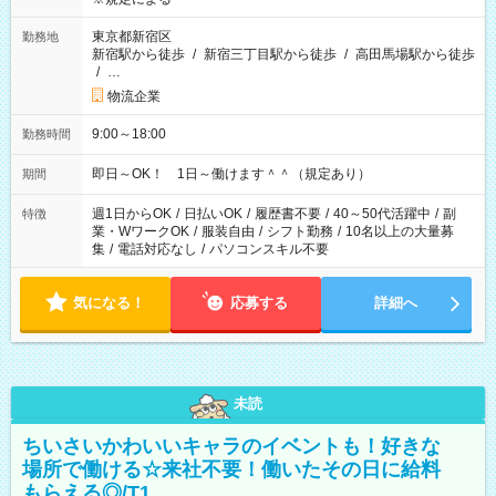
東京都新宿区
勤務地
新宿駅から徒歩
/
新宿三丁目駅から徒歩
/
高田馬場駅から徒歩
/
…
物流企業
9:00～18:00
勤務時間
即日～OK！ 1日～働けます＾＾（規定あり）
期間
週1日からOK
/
日払いOK
/
履歴書不要
/
40～50代活躍中
/
副
特徴
業・WワークOK
/
服装自由
/
シフト勤務
/
10名以上の大量募
集
/
電話対応なし
/
パソコンスキル不要
気になる！
応募する
詳細へ
未読
ちいさいかわいいキャラのイベントも！好きな
場所で働ける☆来社不要！働いたその日に給料
もらえる◎/T1