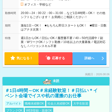
オフィス・学校など
20:00～24：00 22：00～31:00 …など1日4時間～OK！ その他
勤務時間
シフトもございます！ お気軽にご相談ください！
激短1日～OK！ ■もちろん即日スタートもOK！ ■曜日・日数
期間
はアナタ次第！
週1日からOK
/
日払いOK
/
履歴書不要
/
40～50代活躍中
/
副
特徴
業・WワークOK
/
シフト勤務
/
10名以上の大量募集
/
電話対応
なし
/
パソコンスキル不要
気になる！
応募する
詳細へ
掲載日：2026.08.06
未読
＃1日4時間～OK＃未経験歓迎！＃日払い＊イ
ベント会場でイスや机の運搬のお仕事
アルバイト
職種未経験OK
社会人未経験OK
大学生歓迎
ブランクOK
WEB登録・面接OK