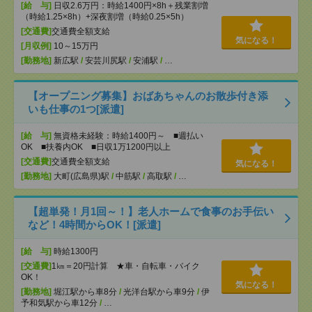
[給 与]
日収2.6万円：時給1400円×8h＋残業割増
（時給1.25×8h）+深夜割増（時給0.25×5h）
[交通費]
交通費全額支給
気になる！
[月収例]
10～15万円
[勤務地]
新広駅
/
安芸川尻駅
/
安浦駅
/
…
【オープニング募集】おばあちゃんのお散歩付き添
いも仕事の1つ[派遣]
[給 与]
無資格未経験：時給1400円～ ■週払い
OK ■扶養内OK ■日収1万1200円以上
[交通費]
交通費全額支給
気になる！
[勤務地]
大町(広島県)駅
/
中筋駅
/
高取駅
/
…
【超単発！月1回～！】老人ホームで食事のお手伝い
など！4時間からOK！[派遣]
[給 与]
時給1300円
[交通費]
1㎞＝20円計算 ★車・自転車・バイク
OK！
気になる！
[勤務地]
堀江駅から車8分
/
光洋台駅から車9分
/
伊
予和気駅から車12分
/
…