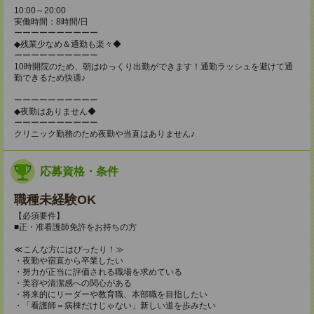
10:00～20:00
実働時間：8時間/日
ーーーーーーーーーー
◆残業少なめ＆通勤も楽々◆
ーーーーーーーーーー
10時開院のため、朝はゆっくり出勤ができます！通勤ラッシュを避けて通
勤できるため快適♪
ーーーーーーーーーー
◆夜勤はありません◆
ーーーーーーーーーー
クリニック勤務のため夜勤や当直はありません♪
応募資格・条件
職種未経験OK
【必須要件】
■正・准看護師免許をお持ちの方
≪こんな方にはぴったり！≫
・夜勤や宿直から卒業したい
・努力が正当に評価される職場を求めている
・美容や清潔感への関心がある
・将来的にリーダーや教育職、本部職を目指したい
・「看護師＝病棟だけじゃない」新しい道を歩みたい