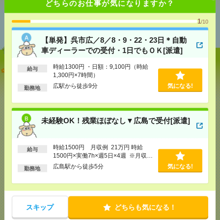
どちらのお仕事が気になりますか？
あなたの閲覧履歴からの
1
/10
おすすめ
【単発】呉市広／8／8・9・22・23日＊自動
車ディーラーでの受付・1日でもＯＫ[派遣]
時給1300円 ・日額：9,100円（時給
【単発】呉市広／8／8・9・22・23日＊自動車ディー
給与
1,300円×7時間）
ラーでの受付・1日でもＯＫ[派遣]
広駅から徒歩9分
気になる!
勤務地
[給 与]
時給1300円 ・日額：9,100円（時給1,300
円×7時間）
[交通費]
・自転車通勤可 ・車通勤可(駐車場無料)
気になる！
未経験OK！残業ほぼなし▼広島で受付[派遣]
[勤務地]
広駅から徒歩9分
時給1500円 月収例 21万円 時給
未経験OK！残業ほぼなし▼広島で受付[派遣]
給与
1500円×実働7h×週5日×4週 ※月収例
を保証するものではありません。※給
広島駅から徒歩5分
気になる!
勤務地
[給 与]
時給1500円 月収例 21万円 時給1500円×
与即受取りサービス利用可（利用条件
実働7h×週5日×4週 ※月収例を保証するものではあ
有）
りません。※給与即受取りサービス利用可（利用条
件有）
気になる！
[交通費]
1ヶ月3万円を上限として実費支給
スキップ
どちらも気になる！
[月収例]
20～25万円