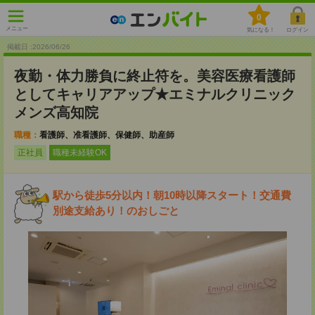
0
メニュー
気になる！
ログイン
掲載日 :2026
/
06
/
26
夜勤・体力勝負に終止符を。美容医療看護師
としてキャリアアップ★エミナルクリニック
メンズ高知院
職種：
看護師、准看護師、保健師、助産師
正社員
職種未経験OK
駅から徒歩5分以内！朝10時以降スタート！交通費
別途支給あり！のおしごと