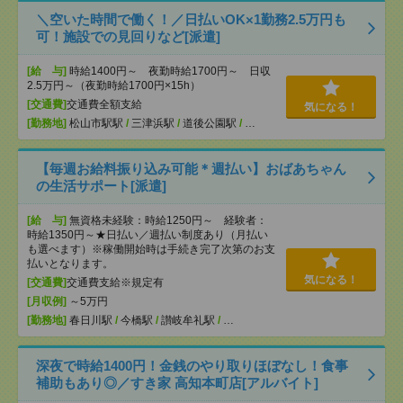
＼空いた時間で働く！／日払いOK×1勤務2.5万円も
可！施設での見回りなど[派遣]
[給 与]
時給1400円～ 夜勤時給1700円～ 日収
2.5万円～（夜勤時給1700円×15h）
[交通費]
交通費全額支給
気になる！
[勤務地]
松山市駅駅
/
三津浜駅
/
道後公園駅
/
…
【毎週お給料振り込み可能＊週払い】おばあちゃん
の生活サポート[派遣]
[給 与]
無資格未経験：時給1250円～ 経験者：
時給1350円～★日払い／週払い制度あり（月払い
も選べます）※稼働開始時は手続き完了次第のお支
払いとなります。
気になる！
[交通費]
交通費支給※規定有
[月収例]
～5万円
[勤務地]
春日川駅
/
今橋駅
/
讃岐牟礼駅
/
…
深夜で時給1400円！金銭のやり取りほぼなし！食事
補助もあり◎／すき家 高知本町店[アルバイト]