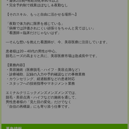
＊週休2日制×有給消化率90％以上
＊完全予約制で残業ほぼなし＆夜勤なし
【そのスキル、もっと自由に活かせる場所へ】
「夜勤で体力的に限界を感じている」
「病棟では評価されにくい頑張りをちゃんと見てほしい」
「看護師＝臨床だけじゃないはず」
―そんな想いを抱えた看護師が、今、美容医療に注目しています。
患者様は20～40代の男性が中心。
脱毛ニーズの高まりと共に、美容医療市場は急成長中です。
【業務内容】
・美容施術（医療脱毛・ハイフ・美容点滴など）
・診療補助、記録の入力や予約確認などの事務業務
・カウンセリング、経過観察などの患者対応
・スタッフへの技術指導やマネジメント業務
エミナルクリニックメンズメンズメンズでは、
脱毛・美容点滴・ハイフなどの施術を通して、
男性患者様の「見た目の変化」だけでなく
「自信の再構築」にも寄り添う仕事です。
募集情報