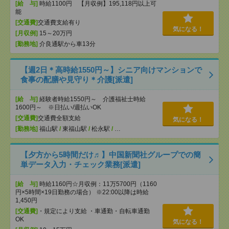
[給 与]
時給1100円 【月収例】195,118円以上可
能
[交通費]
交通費支給有り
気になる！
[月収例]
15～20万円
[勤務地]
介良通駅から車13分
【週2日＊高時給1550円～】シニア向けマンションで
食事の配膳や見守り＊介護[派遣]
[給 与]
経験者時給1550円～ 介護福祉士時給
1600円～ ※日払い/週払いOK
[交通費]
交通費全額支給
気になる！
[勤務地]
福山駅
/
東福山駅
/
松永駅
/
…
【夕方から5時間だけ♬】中国新聞社グループでの簡
単データ入力・チェック業務[派遣]
[給 与]
時給1160円☆月収例：11万5700円（1160
円×5時間×19日勤務の場合） ※22:00以降は時給
1,450円
[交通費]
・規定により支給 ・車通勤・自転車通勤
OK
気になる！