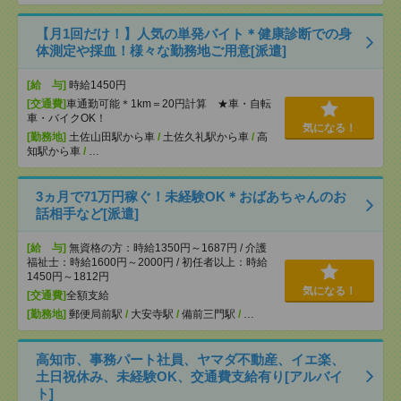
【月1回だけ！】人気の単発バイト＊健康診断での身
体測定や採血！様々な勤務地ご用意[派遣]
[給 与]
時給1450円
[交通費]
車通勤可能＊1km＝20円計算 ★車・自転
車・バイクOK！
気になる！
[勤務地]
土佐山田駅から車
/
土佐久礼駅から車
/
高
知駅から車
/
…
3ヵ月で71万円稼ぐ！未経験OK＊おばあちゃんのお
話相手など[派遣]
[給 与]
無資格の方：時給1350円～1687円 / 介護
福祉士：時給1600円～2000円 / 初任者以上：時給
1450円～1812円
気になる！
[交通費]
全額支給
[勤務地]
郵便局前駅
/
大安寺駅
/
備前三門駅
/
…
高知市、事務パート社員、ヤマダ不動産、イエ楽、
土日祝休み、未経験OK、交通費支給有り[アルバイ
ト]