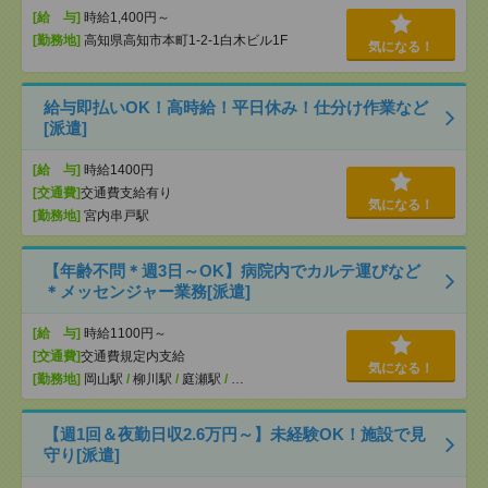
[給 与]
時給1,400円～
[勤務地]
高知県高知市本町1-2-1白木ビル1F
気になる！
給与即払いOK！高時給！平日休み！仕分け作業など
[派遣]
[給 与]
時給1400円
[交通費]
交通費支給有り
気になる！
[勤務地]
宮内串戸駅
【年齢不問＊週3日～OK】病院内でカルテ運びなど
＊メッセンジャー業務[派遣]
[給 与]
時給1100円～
[交通費]
交通費規定内支給
気になる！
[勤務地]
岡山駅
/
柳川駅
/
庭瀬駅
/
…
【週1回＆夜勤日収2.6万円～】未経験OK！施設で見
守り[派遣]