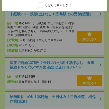
[勤務地]
広島駅から徒歩5分
しばらく表示しない
未経験OK！残業ほぼなし▼広島駅での受付[派遣]
[給 与]
時給1400円 月収例 21万円 時給1400円×
実働7h30m×週5日×4週+残業5h ※月収例を保証す
るものではありません。※給与即受取りサービス利
用可（利用条件有）
気になる！
[交通費]
1ヶ月3万円を上限として実費支給
[月収例]
20～25万円
[勤務地]
広島駅駅から徒歩1分
深夜で時給1375円！金銭のやり取りほぼなし！食事
補助もあり◎／すき家 高知IC店[アルバイト]
[給 与]
時給1,375円～
[勤務地]
高知県高知市杉井流9-15
気になる！
給与即払いOK！高時給！土日休み！目視検査、梱包
作業[派遣]