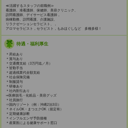
≪活躍するスタッフの前職例≫
看護師、准看護師、保健師、美容クリニック、
訪問看護師、デイサービス看護師，
病棟勤務、訪問看護、介護施設、
リラクゼーションセラピスト、，
アロマセラピスト，セラピスト，もみほぐしなど 多種多様！
待遇・福利厚生
＊昇給あり
＊賞与あり
＊交通費支給（3万円迄／月）
＊皆勤手当
＊超過残業代全額支給
＊社会保険完備
＊制服貸与
＊研修あり
＊社内割引あり
⇒医療脱毛・化粧品・美容グッズ
＊社員旅行
⇒国内リゾート（例：沖縄2泊3日）
＊ネイルOK・まつエクOK（規定有）
＊定期健康診断
＊インフルエンザ予防接種
＊産業医による健康サポート窓口