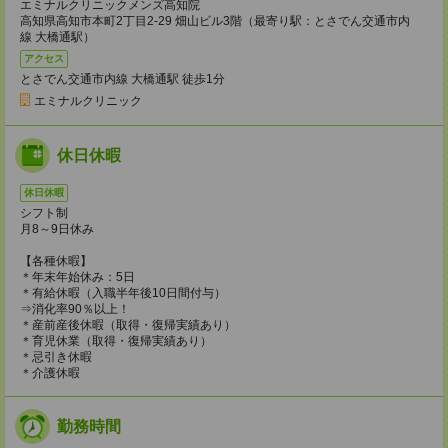
エミナルクリニックメンズ高知院
高知県高知市本町2丁目2-29 畑山ビル3階（最寄り駅：とさでん交通市内
線 大橋通駅）
アクセス
とさでん交通市内線 大橋通駅 徒歩1分
エミナルクリニック
休日休暇
休日休暇
シフト制
月8～9日休み
【各種休暇】
＊年末年始休み：5日
＊有給休暇（入職半年後10日間付与）
⇒消化率90％以上！
＊産前産後休暇（取得・復帰実績あり）
＊育児休業（取得・復帰実績あり）
＊忌引き休暇
＊介護休暇
勤務時間