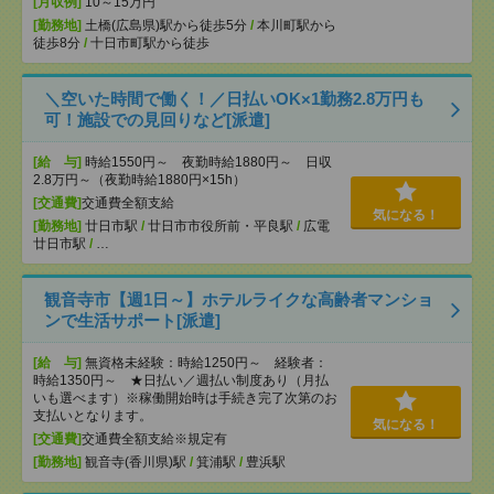
[月収例]
10～15万円
[勤務地]
土橋(広島県)駅から徒歩5分
/
本川町駅から
徒歩8分
/
十日市町駅から徒歩
＼空いた時間で働く！／日払いOK×1勤務2.8万円も
可！施設での見回りなど[派遣]
[給 与]
時給1550円～ 夜勤時給1880円～ 日収
2.8万円～（夜勤時給1880円×15h）
[交通費]
交通費全額支給
気になる！
[勤務地]
廿日市駅
/
廿日市市役所前・平良駅
/
広電
廿日市駅
/
…
観音寺市【週1日～】ホテルライクな高齢者マンショ
ンで生活サポート[派遣]
[給 与]
無資格未経験：時給1250円～ 経験者：
時給1350円～ ★日払い／週払い制度あり（月払
いも選べます）※稼働開始時は手続き完了次第のお
支払いとなります。
気になる！
[交通費]
交通費全額支給※規定有
[勤務地]
観音寺(香川県)駅
/
箕浦駅
/
豊浜駅