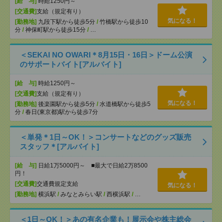
[給 与]
時給1250円～
[交通費]
支給（規定有り）
気になる！
[勤務地]
九段下駅から徒歩5分
/
竹橋駅から徒歩10
分
/
神保町駅から徒歩15分
/
…
＜SEKAI NO OWARI＊8月15日・16日＞ドーム公演
のサポートバイト[アルバイト]
[給 与]
時給1250円～
[交通費]
支給（規定有り）
気になる！
[勤務地]
後楽園駅から徒歩5分
/
水道橋駅から徒歩5
分
/
春日(東京都)駅から徒歩7分
＜単発＊1日～OK！＞コンサートなどのグッズ販売
スタッフ＊[アルバイト]
[給 与]
日給1万5000円～ ■最大で日給2万8500
円！
[交通費]
交通費規定支給
気になる！
[勤務地]
横浜駅
/
みなとみらい駅
/
西横浜駅
/
…
＜1日～OK！＞あの有名企業も！展示会や株主総会