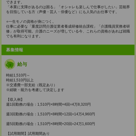
できます。
「本業に支障があるのは困る」「オシャレも楽しんで仕事がしたい」芸能界
を目指している方（声優・芸人・俳優など）にも人気のお仕事です。
⭐️一生モノの資格が身につく。
仕事に必要な「重度訪問介護従業者養成研修統合課程」「介護職員実務者研
修」が取得可能。介護のニーズが増している今、これらの資格があれば就職
でも有利になります。
募集情報
給与
時給1,510円～
時給1,510円以上
※交通費一部支給（既定あり）
※経験・能力を考慮して決定します
【収入例】
週1回勤務の場合：1,510円×8時間×4回=4万8,320円
週3回勤務の場合：1,510円×8時間×12回=14万4,960円
週5回勤務の場合：1,510円×8時間×20回=24万1,600円
【試用期間】試用期間あり