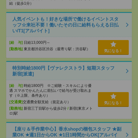
結（徒歩1分）
人気イベントも！好きな場所で働けるイベントスタ
ッフ☆来社不要！働いたその日に給料もらえる日払
い/T1[アルバイト]
[給 与]
日給13,000円～
[勤務地]
東京都渋谷区渋谷（最寄り駅：渋谷駅）
気になる！
特別時給1800円【ヴァレクストラ】短期スタッフ
新宿[派遣]
[給 与]
時給1800円 ※ご経験・スキルにより優
遇 スマホでかんたんに前払いで給与が受け取れま
す（※上限、条件あり）
[交通費]
交通費全額支給（規定あり）
気になる！
[勤務地]
新宿三丁目駅から徒歩2分
/
新宿(東京メト
ロ)駅
【座り＆手作業中心】香水shopの梱包スタッフ ★副
業OK ★週1日からOK ★1日1時間からOK[アルバイ