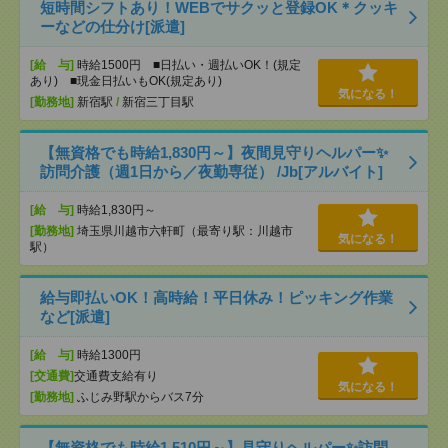
短時間シフトあり！WEBでサクッと登録OK＊クッキ
ーなどの仕分け[派遣]
[給 与]
時給1500円 ■日払い・週払いOK！(規定
あり) ■現金日払いもOK(規定あり)
気になる！
[勤務地]
新宿駅
/
新宿三丁目駅
【無資格でも時給1,830円～】夜間見守りヘルパー✨
訪問介護（週1日から／夜勤専従） /Jb[アルバイト]
[給 与]
時給1,830円～
[勤務地]
埼玉県川越市六軒町（最寄り駅：川越市
気になる！
駅）
給与即払いOK！高時給！平日休み！ピッキング作業
など[派遣]
[給 与]
時給1300円
[交通費]
交通費支給有り
気になる！
[勤務地]
ふじみ野駅からバス7分
【無資格でも時給1,510円～】見守りヘルパー✨訪問