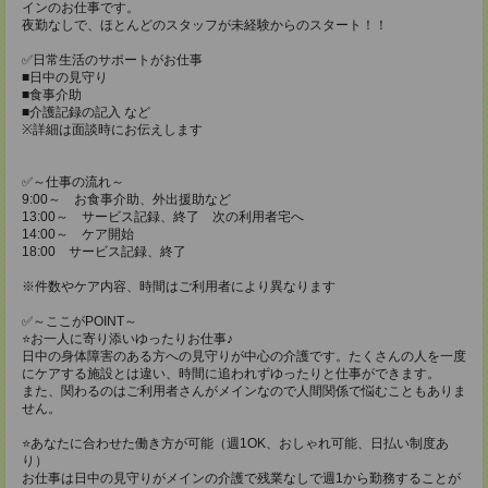
インのお仕事です。
夜勤なしで、ほとんどのスタッフが未経験からのスタート！！
✅日常生活のサポートがお仕事
■日中の見守り
■食事介助
■介護記録の記入 など
※詳細は面談時にお伝えします
✅～仕事の流れ～
9:00～ お食事介助、外出援助など
13:00～ サービス記録、終了 次の利用者宅へ
14:00～ ケア開始
18:00 サービス記録、終了
※件数やケア内容、時間はご利用者により異なります
✅～ここがPOINT～
⭐️お一人に寄り添いゆったりお仕事♪
日中の身体障害のある方への見守りが中心の介護です。たくさんの人を一度
にケアする施設とは違い、時間に追われずゆったりと仕事ができます。
また、関わるのはご利用者さんがメインなので人間関係で悩むこともありま
せん。
⭐️あなたに合わせた働き方が可能（週1OK、おしゃれ可能、日払い制度あ
り）
お仕事は日中の見守りがメインの介護で残業なしで週1から勤務することが