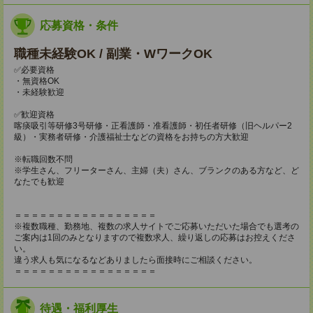
応募資格・条件
職種未経験OK / 副業・WワークOK
✅必要資格
・無資格OK
・未経験歓迎
✅歓迎資格
喀痰吸引等研修3号研修・正看護師・准看護師・初任者研修（旧ヘルパー2
級）・実務者研修・介護福祉士などの資格をお持ちの方大歓迎
※転職回数不問
※学生さん、フリーターさん、主婦（夫）さん、ブランクのある方など、ど
なたでも歓迎
＝＝＝＝＝＝＝＝＝＝＝＝＝＝＝＝＝
※複数職種、勤務地、複数の求人サイトでご応募いただいた場合でも選考の
ご案内は1回のみとなりますので複数求人、繰り返しの応募はお控えくださ
い。
違う求人も気になるなどありましたら面接時にご相談ください。
＝＝＝＝＝＝＝＝＝＝＝＝＝＝＝＝＝
待遇・福利厚生