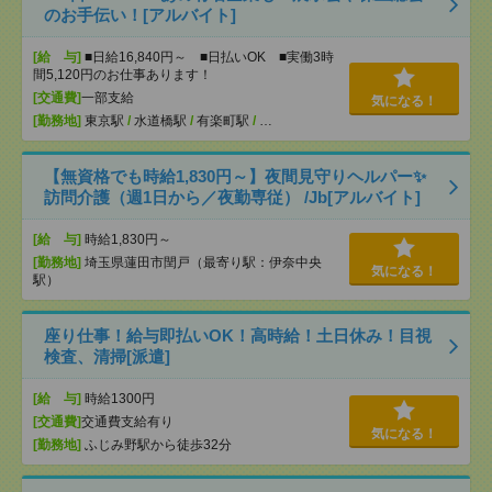
のお手伝い！[アルバイト]
[給 与]
■日給16,840円～ ■日払いOK ■実働3時
間5,120円のお仕事あります！
[交通費]
一部支給
気になる！
[勤務地]
東京駅
/
水道橋駅
/
有楽町駅
/
…
【無資格でも時給1,830円～】夜間見守りヘルパー✨
訪問介護（週1日から／夜勤専従） /Jb[アルバイト]
[給 与]
時給1,830円～
[勤務地]
埼玉県蓮田市閏戸（最寄り駅：伊奈中央
気になる！
駅）
座り仕事！給与即払いOK！高時給！土日休み！目視
検査、清掃[派遣]
[給 与]
時給1300円
[交通費]
交通費支給有り
気になる！
[勤務地]
ふじみ野駅から徒歩32分