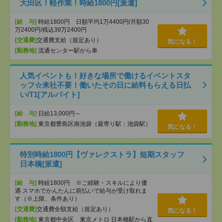
大田区！軽作業！時給1800円[派遣]
[給 与]
時給1800円 日額平均1万4400円/月額30
万2400円/残込39万2400円
[交通費]
交通費支給（規定あり）
気になる！
[勤務地]
流通センター駅から車
人気イベントも！好きな場所で働けるイベントスタ
ッフ☆来社不要！働いたその日に給料もらえる日払
い/T1[アルバイト]
[給 与]
日給13,000円～
[勤務地]
東京都豊島区南池袋（最寄り駅：池袋駅）
気になる！
特別時給1800円【ヴァレクストラ】短期スタッフ
日本橋[派遣]
[給 与]
時給1800円 ※ご経験・スキルにより優
遇 スマホでかんたんに前払いで給与が受け取れま
す（※上限、条件あり）
[交通費]
交通費全額支給（規定あり）
気になる！
[勤務地]
東京都中央区 東京メトロ 日本橋駅から直