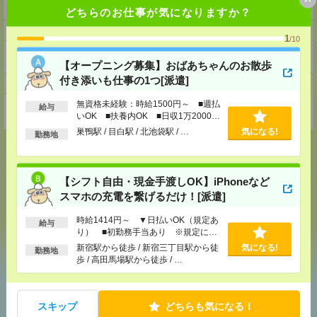
■フランチャイズ事業
どちらのお仕事が気になりますか？
ホームページ
1
/10
https://en-gage.net/eustylelab_job/
【オープニング募集】おばあちゃんのお散歩
付き添いも仕事の1つ[派遣]
事業所
無資格未経験：時給1500円～ ■週払
給与
東京都中野区本町1-32-2ハーモニータワー18階
いOK ■扶養内OK ■日収1万2000円
以上
巣鴨駅 / 目白駅 / 北池袋駅 / …
気になる!
勤務地
【シフト自由・現金手渡しOK】iPhoneなど
応募ページへ
スマホの充電を繋げるだけ！[派遣]
時給1414円～ ▼日払いOK（規定あ
給与
り） ■初勤務手当あり ※規定によ
気になる！
る
新宿駅から徒歩 / 新宿三丁目駅から徒
気になる!
勤務地
歩 / 高田馬場駅から徒歩 / …
あなたの閲覧履歴からの
おすすめ
スキップ
どちらも気になる！