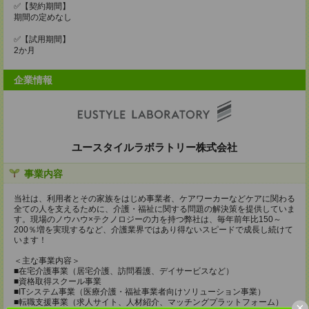
✅【契約期間】
期間の定めなし
✅【試用期間】
2か月
企業情報
ユースタイルラボラトリー株式会社
事業内容
当社は、利用者とその家族をはじめ事業者、ケアワーカーなどケアに関わる
全ての人を支えるために、介護・福祉に関する問題の解決策を提供していま
す。現場のノウハウ×テクノロジーの力を持つ弊社は、毎年前年比150～
200％増を実現するなど、介護業界ではあり得ないスピードで成長し続けて
います！
＜主な事業内容＞
■在宅介護事業（居宅介護、訪問看護、デイサービスなど）
■資格取得スクール事業
■ITシステム事業（医療介護・福祉事業者向けソリューション事業）
■転職支援事業（求人サイト、人材紹介、マッチングプラットフォーム）
×