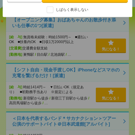
しばらく表示しない
【オープニング募集】おばあちゃんのお散歩付き添
いも仕事の1つ[派遣]
[給 与]
無資格未経験：時給1500円～ ■週払い
OK ■扶養内OK ■日収1万2000円以上
[交通費]
交通費全額支給
気になる！
[勤務地]
巣鴨駅
/
目白駅
/
北池袋駅
/
…
【シフト自由・現金手渡しOK】iPhoneなどスマホの
充電を繋げるだけ！[派遣]
[給 与]
時給1414円～ ▼日払いOK（規定あ
り） ■初勤務手当あり ※規定による
[勤務地]
新宿駅から徒歩
/
新宿三丁目駅から徒歩
/
気になる！
高田馬場駅から徒歩
/
…
＜日本を代表するバンド＊サカナクション＞ツアー
公演のサポートバイト＠日本武道館[アルバイト]