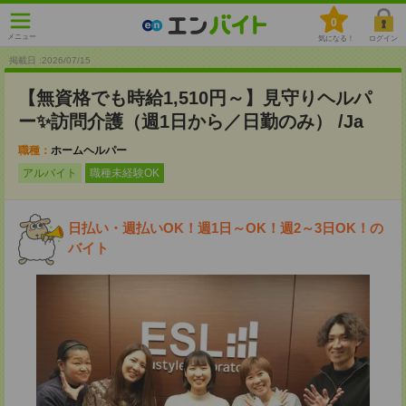
0
メニュー
気になる！
ログイン
掲載日 :2026
/
07
/
15
【無資格でも時給1,510円～】見守りヘルパ
ー✨訪問介護（週1日から／日勤のみ） /Ja
職種：
ホームヘルパー
アルバイト
職種未経験OK
日払い・週払いOK！週1日～OK！週2～3日OK！の
バイト