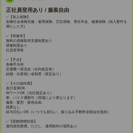
正社員登用あり / 服装自由
✅【加入保険】
各種社会保険完備：雇用保険、労災保険、厚生年金、健康保険（加入要件を
満たした方)
✅【研修等】
無料の資格取得支援制度あり
研修制度あり
社員登用有
✅【手当】
各種手当有
交通費一部支給（社内規定有）
結婚・出産祝い金制度（規定あり）
✅【その他待遇】
直行直帰OK
WワークOK（当社規定あり）
車、バイク通勤可（現場により異なります）
服装・髪型・髪色自由
残業なし
給与日払いOK（いつでも前払い、振り込み手数料全額会社負担）
✅【受動喫煙対策】
屋内原則禁煙。ただし、適用除外の場所あり