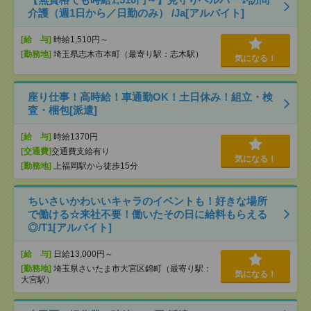
介護（週1日から／日勤のみ） /Ja[アルバイト]
[給 与]
時給1,510円～
[勤務地]
埼玉県志木市本町（最寄り駅：志木駅）
気になる！
座り仕事！高時給！車通勤OK！土日休み！組立・検
査・梱包[派遣]
[給 与]
時給1370円
[交通費]
交通費支給有り
気になる！
[勤務地]
上福岡駅から徒歩15分
ちいさいかわいいキャラのイベントも！好きな場所
で働ける☆来社不要！働いたその日に給料もらえる
◎/T1[アルバイト]
[給 与]
日給13,000円～
[勤務地]
埼玉県さいたま市大宮区錦町（最寄り駅：
気になる！
大宮駅）