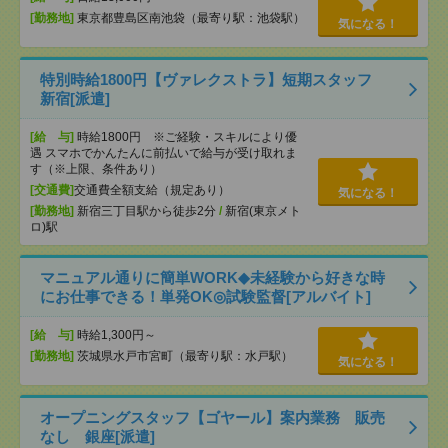
[勤務地]
東京都豊島区南池袋（最寄り駅：池袋駅）
気になる！
特別時給1800円【ヴァレクストラ】短期スタッフ
新宿[派遣]
[給 与]
時給1800円 ※ご経験・スキルにより優
遇 スマホでかんたんに前払いで給与が受け取れま
す（※上限、条件あり）
[交通費]
交通費全額支給（規定あり）
気になる！
[勤務地]
新宿三丁目駅から徒歩2分
/
新宿(東京メト
ロ)駅
マニュアル通りに簡単WORK◆未経験から好きな時
にお仕事できる！単発OK◎試験監督[アルバイト]
[給 与]
時給1,300円～
[勤務地]
茨城県水戸市宮町（最寄り駅：水戸駅）
気になる！
オープニングスタッフ【ゴヤール】案内業務 販売
なし 銀座[派遣]