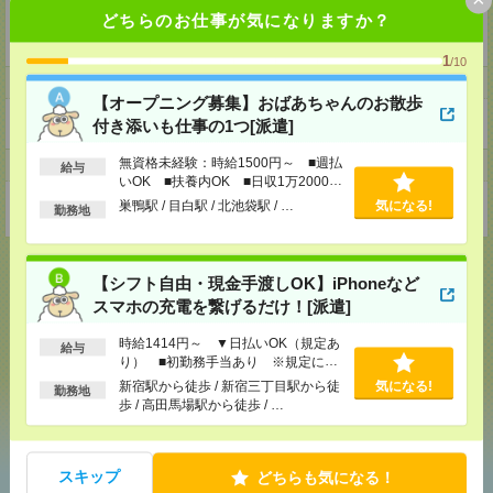
■ITシステム事業（医療介護・福祉事業者向けソリューション事業）
どちらのお仕事が気になりますか？
■転職支援事業（求人サイト、人材紹介、マッチングプラットフォーム）
■フランチャイズ事業
1
/10
ホームページ
【オープニング募集】おばあちゃんのお散歩
https://en-gage.net/eustylelab_job/
付き添いも仕事の1つ[派遣]
無資格未経験：時給1500円～ ■週払
事業所
給与
いOK ■扶養内OK ■日収1万2000円
以上
巣鴨駅 / 目白駅 / 北池袋駅 / …
気になる!
東京都中野区本町1-32-2ハーモニータワー18階
勤務地
【シフト自由・現金手渡しOK】iPhoneなど
スマホの充電を繋げるだけ！[派遣]
応募ページへ
時給1414円～ ▼日払いOK（規定あ
給与
り） ■初勤務手当あり ※規定によ
る
新宿駅から徒歩 / 新宿三丁目駅から徒
気になる!
勤務地
気になる！
歩 / 高田馬場駅から徒歩 / …
スキップ
どちらも気になる！
あなたの閲覧履歴からの