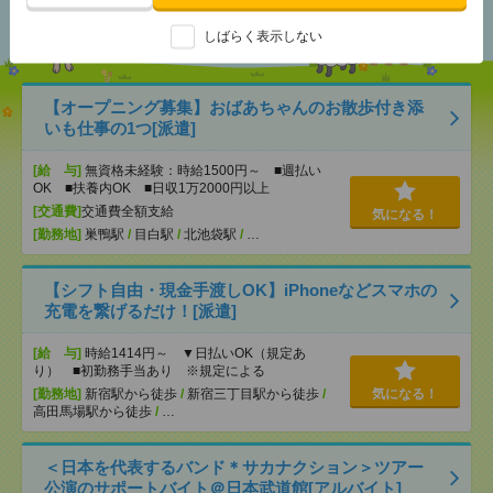
おすすめ
しばらく表示しない
【オープニング募集】おばあちゃんのお散歩付き添
いも仕事の1つ[派遣]
[給 与]
無資格未経験：時給1500円～ ■週払い
OK ■扶養内OK ■日収1万2000円以上
[交通費]
交通費全額支給
気になる！
[勤務地]
巣鴨駅
/
目白駅
/
北池袋駅
/
…
【シフト自由・現金手渡しOK】iPhoneなどスマホの
充電を繋げるだけ！[派遣]
[給 与]
時給1414円～ ▼日払いOK（規定あ
り） ■初勤務手当あり ※規定による
[勤務地]
新宿駅から徒歩
/
新宿三丁目駅から徒歩
/
気になる！
高田馬場駅から徒歩
/
…
＜日本を代表するバンド＊サカナクション＞ツアー
公演のサポートバイト＠日本武道館[アルバイト]