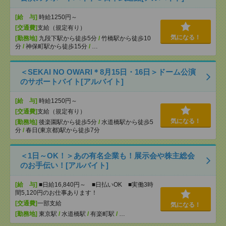
[給 与]
時給1250円～
[交通費]
支給（規定有り）
気になる！
[勤務地]
九段下駅から徒歩5分
/
竹橋駅から徒歩10
分
/
神保町駅から徒歩15分
/
…
＜SEKAI NO OWARI＊8月15日・16日＞ドーム公演
のサポートバイト[アルバイト]
[給 与]
時給1250円～
[交通費]
支給（規定有り）
気になる！
[勤務地]
後楽園駅から徒歩5分
/
水道橋駅から徒歩5
分
/
春日(東京都)駅から徒歩7分
＜1日～OK！＞あの有名企業も！展示会や株主総会
のお手伝い！[アルバイト]
[給 与]
■日給16,840円～ ■日払いOK ■実働3時
間5,120円のお仕事あります！
[交通費]
一部支給
気になる！
[勤務地]
東京駅
/
水道橋駅
/
有楽町駅
/
…