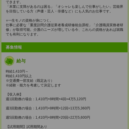
できます。
「本業に支障があるのは困る」「オシャレも楽しんで仕事がしたい」芸能界
を目指している方（声優・芸人・俳優など）にも人気のお仕事です。
⭐️一生モノの資格が身につく。
仕事に必要な「重度訪問介護従業者養成研修統合課程」「介護職員実務者研
修」が取得可能。介護のニーズが増している今、これらの資格があれば就職
でも有利になります。
募集情報
給与
時給1,410円～
時給1,410円以上
※交通費一部支給（既定あり）
※経験・能力を考慮して決定します
【収入例】
週1回勤務の場合：1,410円×8時間×4回=4万5,120円
週3回勤務の場合：1,410円×8時間×12回=13万5,360円
週5回勤務の場合：1,410円×8時間×20回=22万5,600円
【試用期間】試用期間あり