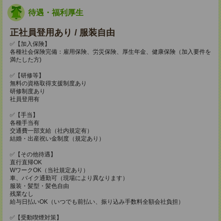
待遇・福利厚生
正社員登用あり / 服装自由
✅【加入保険】
各種社会保険完備：雇用保険、労災保険、厚生年金、健康保険（加入要件を
満たした方)
✅【研修等】
無料の資格取得支援制度あり
研修制度あり
社員登用有
✅【手当】
各種手当有
交通費一部支給（社内規定有）
結婚・出産祝い金制度（規定あり）
✅【その他待遇】
直行直帰OK
WワークOK（当社規定あり）
車、バイク通勤可（現場により異なります）
服装・髪型・髪色自由
残業なし
給与日払いOK（いつでも前払い、振り込み手数料全額会社負担）
✅【受動喫煙対策】