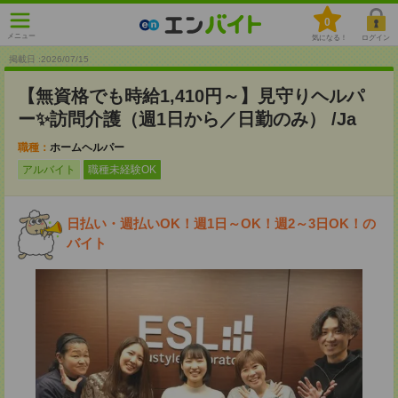
0
メニュー
気になる！
ログイン
掲載日 :2026
/
07
/
15
【無資格でも時給1,410円～】見守りヘルパ
ー✨訪問介護（週1日から／日勤のみ） /Ja
職種：
ホームヘルパー
アルバイト
職種未経験OK
日払い・週払いOK！週1日～OK！週2～3日OK！の
バイト