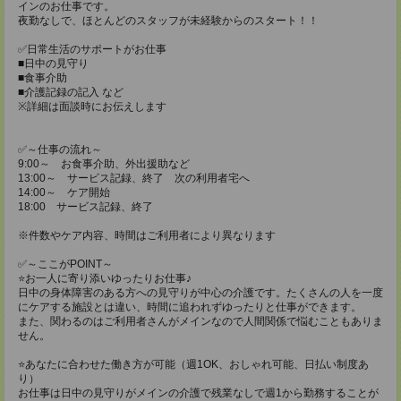
インのお仕事です。
夜勤なしで、ほとんどのスタッフが未経験からのスタート！！
✅日常生活のサポートがお仕事
■日中の見守り
■食事介助
■介護記録の記入 など
※詳細は面談時にお伝えします
✅～仕事の流れ～
9:00～ お食事介助、外出援助など
13:00～ サービス記録、終了 次の利用者宅へ
14:00～ ケア開始
18:00 サービス記録、終了
※件数やケア内容、時間はご利用者により異なります
✅～ここがPOINT～
⭐️お一人に寄り添いゆったりお仕事♪
日中の身体障害のある方への見守りが中心の介護です。たくさんの人を一度
にケアする施設とは違い、時間に追われずゆったりと仕事ができます。
また、関わるのはご利用者さんがメインなので人間関係で悩むこともありま
せん。
⭐️あなたに合わせた働き方が可能（週1OK、おしゃれ可能、日払い制度あ
り）
お仕事は日中の見守りがメインの介護で残業なしで週1から勤務することが