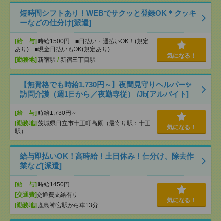
短時間シフトあり！WEBでサクッと登録OK＊クッキ
ーなどの仕分け[派遣]
[給 与]
時給1500円 ■日払い・週払いOK！(規定
あり) ■現金日払いもOK(規定あり)
気になる！
[勤務地]
新宿駅
/
新宿三丁目駅
【無資格でも時給1,730円～】夜間見守りヘルパー✨
訪問介護（週1日から／夜勤専従） /Jb[アルバイト]
[給 与]
時給1,730円～
[勤務地]
茨城県日立市十王町高原（最寄り駅：十王
気になる！
駅）
給与即払いOK！高時給！土日休み！仕分け、除去作
業など[派遣]
[給 与]
時給1450円
[交通費]
交通費支給有り
気になる！
[勤務地]
鹿島神宮駅から車13分