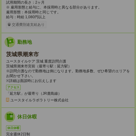
試用期間の長さ：2ヶ月
※ 雇用形態と給与に、本採用時と異なる部分があります。
雇用形態：本採用時と同じです。
給与：時給 1,080円以上
交通費別途支給あり
勤務地
茨城県潮来市
ユースタイルケア 茨城 重度訪問介護
茨城県潮来市宮前（最寄り駅：延方駅）
※訪問介護なので勤務地は例になります。勤務地多数、ぜひ希望のエリアを
お聞かせ下さい。
※詳細は面談時にお伝えします
アクセス
「延方駅」が最寄り（JR鹿島線）
ユースタイルラボラトリー株式会社
休日休暇
休日休暇
完全週休2日制