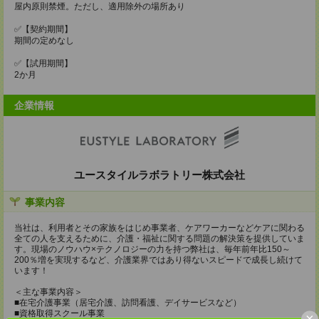
屋内原則禁煙。ただし、適用除外の場所あり
✅【契約期間】
期間の定めなし
✅【試用期間】
2か月
企業情報
ユースタイルラボラトリー株式会社
事業内容
当社は、利用者とその家族をはじめ事業者、ケアワーカーなどケアに関わる
全ての人を支えるために、介護・福祉に関する問題の解決策を提供していま
す。現場のノウハウ×テクノロジーの力を持つ弊社は、毎年前年比150～
200％増を実現するなど、介護業界ではあり得ないスピードで成長し続けて
います！
＜主な事業内容＞
■在宅介護事業（居宅介護、訪問看護、デイサービスなど）
■資格取得スクール事業
×