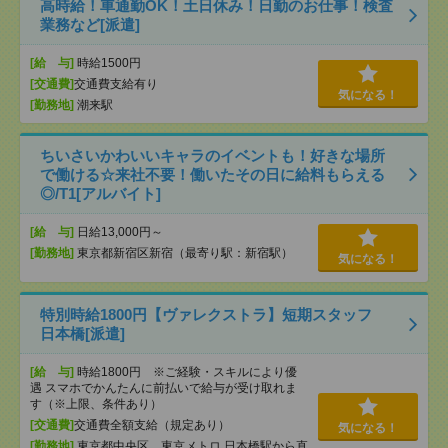
高時給！車通勤OK！土日休み！日勤のお仕事！検査
業務など[派遣]
[給 与]
時給1500円
[交通費]
交通費支給有り
気になる！
[勤務地]
潮来駅
ちいさいかわいいキャラのイベントも！好きな場所
で働ける☆来社不要！働いたその日に給料もらえる
◎/T1[アルバイト]
[給 与]
日給13,000円～
[勤務地]
東京都新宿区新宿（最寄り駅：新宿駅）
気になる！
特別時給1800円【ヴァレクストラ】短期スタッフ
日本橋[派遣]
[給 与]
時給1800円 ※ご経験・スキルにより優
遇 スマホでかんたんに前払いで給与が受け取れま
す（※上限、条件あり）
[交通費]
交通費全額支給（規定あり）
気になる！
[勤務地]
東京都中央区 東京メトロ 日本橋駅から直