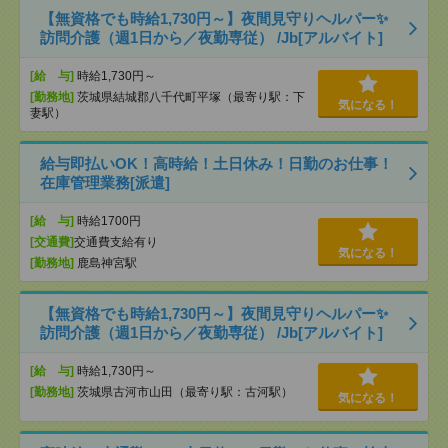
【無資格でも時給1,730円～】夜間見守りヘルパー✨
訪問介護（週1日から／夜勤専従） /Jb[アルバイト]
[給 与]
時給1,730円～
[勤務地]
茨城県結城郡八千代町平塚（最寄り駅：下
気になる！
妻駅）
給与即払いOK！高時給！土日休み！日勤のお仕事！
在庫管理業務[派遣]
[給 与]
時給1700円
[交通費]
交通費支給有り
気になる！
[勤務地]
鹿島神宮駅
【無資格でも時給1,730円～】夜間見守りヘルパー✨
訪問介護（週1日から／夜勤専従） /Jb[アルバイト]
[給 与]
時給1,730円～
[勤務地]
茨城県古河市山田（最寄り駅：古河駅）
気になる！