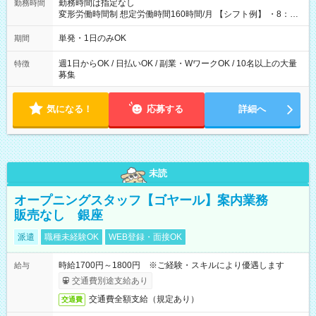
勤務時間は指定なし
勤務時間
変形労働時間制 想定労働時間160時間/月 【シフト例】 ・8：00
～21：00
単発・1日のみOK
期間
週1日からOK / 日払いOK / 副業・WワークOK / 10名以上の大量
特徴
募集
気になる！
応募する
詳細へ
未読
オープニングスタッフ【ゴヤール】案内業務
販売なし 銀座
派遣
職種未経験OK
WEB登録・面接OK
時給1700円～1800円 ※ご経験・スキルにより優遇します
給与
交通費別途支給あり
交通費全額支給（規定あり）
交通費