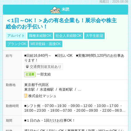
掲載日：2026.08.08
未読
＜1日～OK！＞あの有名企業も！展示会や株主
総会のお手伝い！
アルバイト
職種未経験OK
社会人未経験OK
大学生歓迎
ブランクOK
WEB登録・面接OK
■日給16,840円～ ■日払いOK ■実働3時間5,120円のお仕事あ
給与
ります！
交通費別途支給あり
一部支給
交通費
東京都千代田区
勤務地
東京駅
/
水道橋駅
/
有楽町駅
/
…
株式会社マッシュ
■シフト例 ・07:00～19:30 ・09:00～12:00 ・10:00～17:00 ・
勤務時間
18:00～23:00 ・19:00～07:00 ・20:00～09:00 ・22:00～06:00
etc ★最短で3時間で5,120円のお仕事から 15時間で2万円近く稼
げるお仕事も！ ご希望のお時間に合わせてご紹介！ ※シフトは
■１日のみ・1回だけお仕事OK！
期間
現場によって異なります。 ※勿論、休憩時間はあるのでご安心
ください！