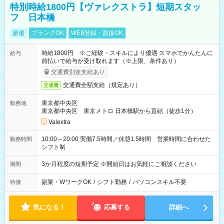
特別時給1800円【ヴァレクストラ】短期スタッ
フ 日本橋
派遣
ブランクOK
WEB登録・面接OK
時給1800円 ※ご経験・スキルにより優遇 スマホでかんたんに
給与
前払いで給与が受け取れます（※上限、条件あり）
交通費別途支給あり
交通費全額支給（規定あり）
交通費
東京都中央区
勤務地
東京都中央区 東京メトロ 日本橋駅から直結（徒歩1分）
Valextra
10:00～20:00 実働7.5時間／休憩1.5時間 営業時間に合わせた
勤務時間
シフト制
3か月程度の短期予定 ※開始日はお気軽にご相談ください
期間
副業・WワークOK
/
シフト勤務
/
パソコンスキル不要
特徴
気になる！
応募する
詳細へ