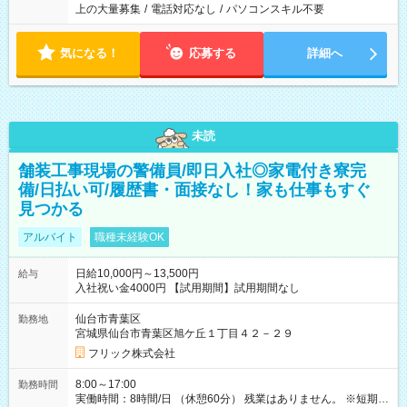
上の大量募集
/
電話対応なし
/
パソコンスキル不要
気になる！
応募する
詳細へ
未読
舗装工事現場の警備員/即日入社◎家電付き寮完
備/日払い可/履歴書・面接なし！家も仕事もすぐ
見つかる
アルバイト
職種未経験OK
日給10,000円～13,500円
給与
入社祝い金4000円 【試用期間】試用期間なし
仙台市青葉区
勤務地
宮城県仙台市青葉区旭ケ丘１丁目４２－２９
フリック株式会社
8:00～17:00
勤務時間
実働時間：8時間/日 （休憩60分） 残業はありません。 ※短期の