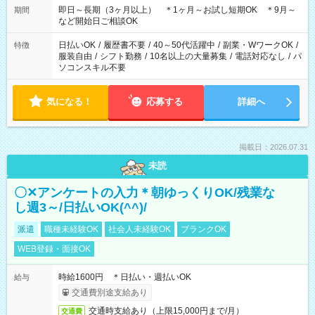
即日～長期（3ヶ月以上） ＊1ヶ月～お試し短期OK ＊9月～
期間
など開始日ご相談OK
日払いOK
/
履歴書不要
/
40～50代活躍中
/
副業・WワークOK
/
特徴
服装自由
/
シフト勤務
/
10名以上の大量募集
/
電話対応なし
/
パ
ソコンスキル不要
気になる！
応募する
詳細へ
掲載日：2026.07.31
未読
〇✕アンケートの入力＊朝ゆっくりOK/残業な
し週3～/日払いOK(^^)/
派遣
職種未経験OK
社会人未経験OK
ブランクOK
WEB登録・面接OK
時給1600円 ＊日払い・週払いOK
給与
交通費別途支給あり
交通時支給あり（上限15,000円まで/月）
交通費