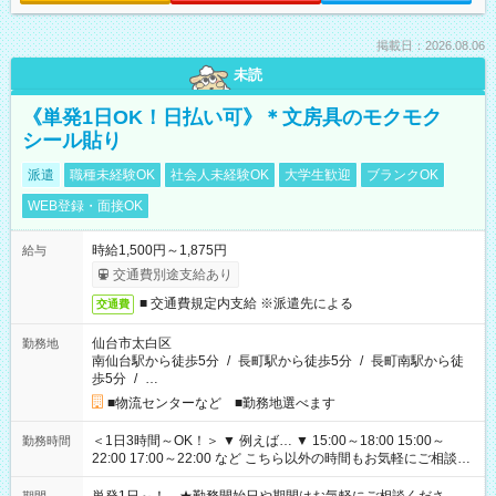
掲載日：2026.08.06
未読
《単発1日OK！日払い可》＊文房具のモクモク
シール貼り
派遣
職種未経験OK
社会人未経験OK
大学生歓迎
ブランクOK
WEB登録・面接OK
時給1,500円～1,875円
給与
交通費別途支給あり
■ 交通費規定内支給 ※派遣先による
交通費
仙台市太白区
勤務地
南仙台駅から徒歩5分
/
長町駅から徒歩5分
/
長町南駅から徒
歩5分
/
…
■物流センターなど ■勤務地選べます
＜1日3時間～OK！＞ ▼ 例えば… ▼ 15:00～18:00 15:00～
勤務時間
22:00 17:00～22:00 など こちら以外の時間もお気軽にご相談く
ださい！