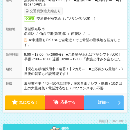
無資格未経験：時給1230円～ ■週払いOK ■扶養内OK ■日
給与
収9840円以上
交通費別途支給あり
交通費全額支給（ガソリン代もOK！）
交通費
宮城県名取市
勤務地
名取駅
/
仙台空港(鉄道)駅
/
館腰駅
/
…
≪車通勤もOK！≫ご自宅近くでご希望の勤務地を紹介しま
す。
9:00～18:00（休憩60分） ■ご希望があれば下記シフトもOK！
勤務時間
早番 7:00～16:00 遅番 10:00～19:00 「家族と休みを合わせた
い」 「余裕を持って夕飯の準備がしたい」 「できれば残業はし
たくない」 など、ご希望を教えてくださいね。 ※Wワーク希望
【現在も積極採用中！急募！】2カ月～ ■ご応募から最短2～3
期間
の方へ 今ご覧のお仕事で希望する勤務時間と、もう1つのお仕事
日後の就業も相談可能です！
の勤務時間。 合計で週40時間を超える場合は応募できません。
履歴書不要
/
40～50代活躍中
/
服装自由
/
シフト勤務
/
10名以
特徴
上の大量募集
/
電話対応なし
/
パソコンスキル不要
気になる！
応募する
詳細へ
掲載日：2026.08.05
未読