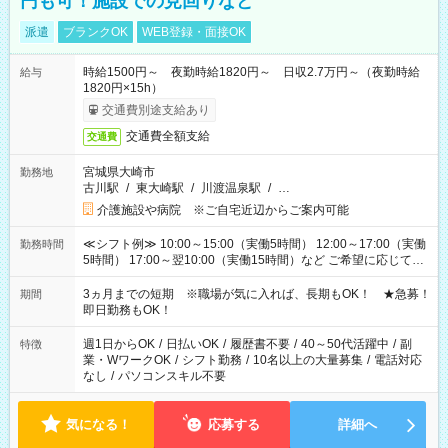
円も可！施設での見回りなど
派遣
ブランクOK
WEB登録・面接OK
時給1500円～ 夜勤時給1820円～ 日収2.7万円～（夜勤時給
給与
1820円×15h）
交通費別途支給あり
交通費全額支給
交通費
宮城県大崎市
勤務地
古川駅
/
東大崎駅
/
川渡温泉駅
/
…
介護施設や病院 ※ご自宅近辺からご案内可能
≪シフト例≫ 10:00～15:00（実働5時間） 12:00～17:00（実働
勤務時間
5時間） 17:00～翌10:00（実働15時間）など ご希望に応じて、
働く時間は調整できます！ お気軽に担当へ相談ください！
3ヵ月までの短期 ※職場が気に入れば、長期もOK！ ★急募！
期間
即日勤務もOK！
週1日からOK
/
日払いOK
/
履歴書不要
/
40～50代活躍中
/
副
特徴
業・WワークOK
/
シフト勤務
/
10名以上の大量募集
/
電話対応
なし
/
パソコンスキル不要
気になる！
応募する
詳細へ