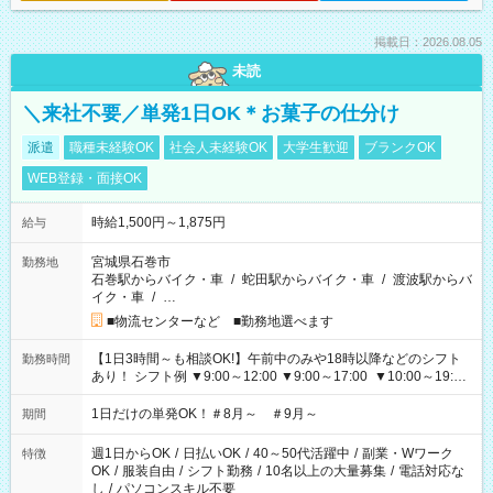
掲載日：2026.08.05
未読
＼来社不要／単発1日OK＊お菓子の仕分け
派遣
職種未経験OK
社会人未経験OK
大学生歓迎
ブランクOK
WEB登録・面接OK
時給1,500円～1,875円
給与
宮城県石巻市
勤務地
石巻駅からバイク・車
/
蛇田駅からバイク・車
/
渡波駅からバ
イク・車
/
…
■物流センターなど ■勤務地選べます
【1日3時間～も相談OK!】午前中のみや18時以降などのシフト
勤務時間
あり！ シフト例 ▼9:00～12:00 ▼9:00～17:00 ▼10:00～19:00
▼18:00～21:00
1日だけの単発OK！＃8月～ ＃9月～
期間
週1日からOK
/
日払いOK
/
40～50代活躍中
/
副業・Wワーク
特徴
OK
/
服装自由
/
シフト勤務
/
10名以上の大量募集
/
電話対応な
し
/
パソコンスキル不要