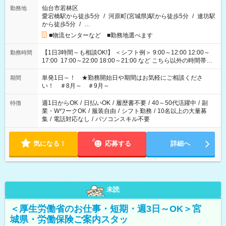
仙台市若林区
勤務地
愛宕橋駅から徒歩5分
/
河原町(宮城県)駅から徒歩5分
/
連坊駅
から徒歩5分
/
…
■物流センターなど ■勤務地選べます
【1日3時間～も相談OK!】 ＜シフト例＞ 9:00～12:00 12:00～
勤務時間
17:00 17:00～22:00 18:00～21:00 など こちら以外の時間帯も
お気軽にご相談ください！
単発1日～！ ★勤務開始日や期間はお気軽にご相談くださ
期間
い！ ＃8月～ ＃9月～
週1日からOK
/
日払いOK
/
履歴書不要
/
40～50代活躍中
/
副
特徴
業・WワークOK
/
服装自由
/
シフト勤務
/
10名以上の大量募
集
/
電話対応なし
/
パソコンスキル不要
気になる！
応募する
詳細へ
未読
＜厚生労働省のお仕事・短期・週3日～OK＞宮
城県・労働保険ご案内スタッ