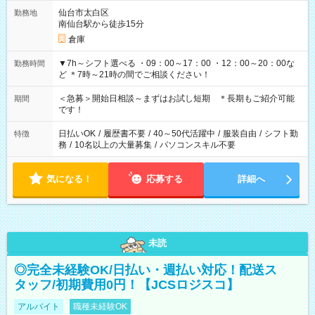
仙台市太白区
勤務地
南仙台駅から徒歩15分
倉庫
▼7h～シフト選べる ・09：00～17：00 ・12：00～20：00な
勤務時間
ど ＊7時～21時の間でご相談ください！
＜急募＞開始日相談～まずはお試し短期 ＊長期もご紹介可能
期間
です！
日払いOK
/
履歴書不要
/
40～50代活躍中
/
服装自由
/
シフト勤
特徴
務
/
10名以上の大量募集
/
パソコンスキル不要
気になる！
応募する
詳細へ
未読
◎完全未経験OK/日払い・週払い対応！配送ス
タッフ/初期費用0円！【JCSロジスコ】
アルバイト
職種未経験OK