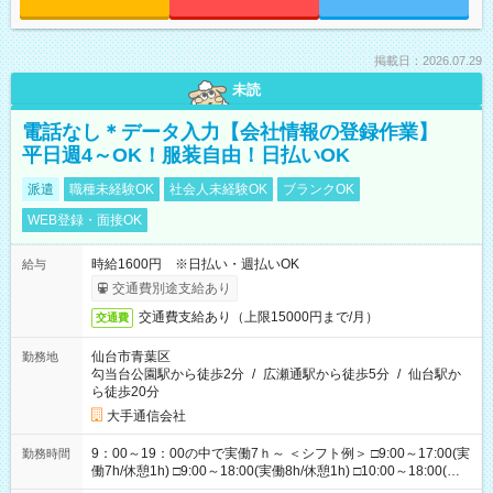
掲載日：2026.07.29
未読
電話なし＊データ入力【会社情報の登録作業】
平日週4～OK！服装自由！日払いOK
派遣
職種未経験OK
社会人未経験OK
ブランクOK
WEB登録・面接OK
時給1600円 ※日払い・週払いOK
給与
交通費別途支給あり
交通費支給あり（上限15000円まで/月）
交通費
仙台市青葉区
勤務地
勾当台公園駅から徒歩2分
/
広瀬通駅から徒歩5分
/
仙台駅か
ら徒歩20分
大手通信会社
9：00～19：00の中で実働7ｈ～ ＜シフト例＞ □9:00～17:00(実
勤務時間
働7h/休憩1h) □9:00～18:00(実働8h/休憩1h) □10:00～18:00(実
働7h/休憩1h) □10:00～19:00(実働8h/休憩1h) ＊時間固定ＯＫ