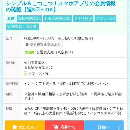
シンプル＆こつこつ！スマホアプリの会員情報
の確認【週3日～OK】
派遣
職種未経験OK
社会人未経験OK
大学生歓迎
ブランクOK
WEB登録・面接OK
時給1400～1600円 ※日払いOK(規定あり)
給与
交通費別途支給あり
交通費支給（規定あり）
交通費
仙台市青葉区
勤務地
仙台駅から徒歩3分
オフィスビル
▼5h～シフト選べる ＊9時～21時間でご相談ください！
勤務時間
＜急募＞開始日相談～まずはお試し短期 ＊長期もご紹介可能
期間
です！
日払いOK
/
履歴書不要
/
40～50代活躍中
/
服装自由
/
シフト勤
特徴
務
/
10名以上の大量募集
/
電話対応なし
/
パソコンスキル不要
気になる！
応募する
詳細へ