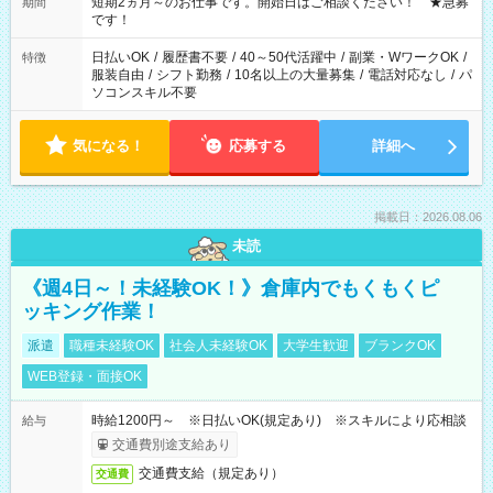
※週最低15時間以上の勤務が必要です
短期2ヵ月～のお仕事です。開始日はご相談ください！ ★急募
期間
です！
日払いOK
/
履歴書不要
/
40～50代活躍中
/
副業・WワークOK
/
特徴
服装自由
/
シフト勤務
/
10名以上の大量募集
/
電話対応なし
/
パ
ソコンスキル不要
気になる！
応募する
詳細へ
掲載日：2026.08.06
未読
《週4日～！未経験OK！》倉庫内でもくもくピ
ッキング作業！
派遣
職種未経験OK
社会人未経験OK
大学生歓迎
ブランクOK
WEB登録・面接OK
時給1200円～ ※日払いOK(規定あり) ※スキルにより応相談
給与
交通費別途支給あり
交通費支給（規定あり）
交通費