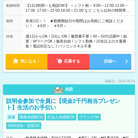
【1日3時間～も相談OK!】 ＜シフト例＞ 9:00～12:00 12:00～
勤務時間
17:00 17:00～22:00 18:00～21:00 など こちら以外の時間帯も
お気軽にご相談ください！
単発1日～！ ★勤務開始日や期間はお気軽にご相談くださ
期間
い！ ＃8月～ ＃9月～
週1日からOK
/
日払いOK
/
履歴書不要
/
40～50代活躍中
/
副
特徴
業・WワークOK
/
服装自由
/
シフト勤務
/
10名以上の大量募
集
/
電話対応なし
/
パソコンスキル不要
気になる！
応募する
詳細へ
掲載日：2026.08.04
未読
説明会参加で全員に【現金2千円相当プレゼン
ト】生活のお手伝い
派遣
職種未経験OK
社会人未経験OK
ブランクOK
WEB登録・面接OK