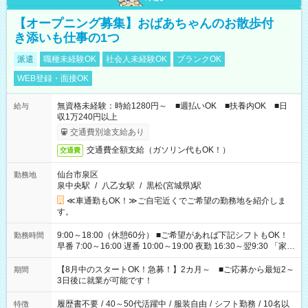
【オープニング募集】おばあちゃんのお散歩付
き添いも仕事の1つ
派遣
職種未経験OK
社会人未経験OK
ブランクOK
WEB登録・面接OK
無資格未経験：時給1280円～ ■週払いOK ■扶養内OK ■日
給与
収1万240円以上
交通費別途支給あり
交通費全額支給（ガソリン代もOK！）
交通費
仙台市泉区
勤務地
泉中央駅
/
八乙女駅
/
黒松(宮城県)駅
≪車通勤もOK！≫ご自宅近くでご希望の勤務地を紹介しま
す。
9:00～18:00（休憩60分） ■ご希望があれば下記シフトもOK！
勤務時間
早番 7:00～16:00 遅番 10:00～19:00 夜勤 16:30～翌9:30 「家族
と休みを合わせたい」 「余裕を持って夕飯の準備がしたい」
「できれば残業はしたくない」 など、ご希望を教えてください
【8月中のスタートOK！急募！】2カ月～ ■ご応募から最短2～
期間
ね。 ※Wワーク希望の方へ 今ご覧のお仕事で希望する勤務時間
3日後に就業が可能です！
と、もう1つのお仕事の勤務時間。 合計で週40時間を超える場
合は応募できません。
履歴書不要
/
40～50代活躍中
/
服装自由
/
シフト勤務
/
10名以
特徴