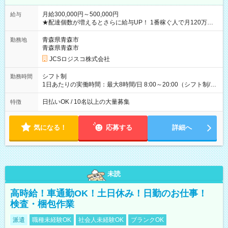
月給300,000円～500,000円
給与
★配達個数が増えるとさらに給与UP！ 1番稼ぐ人で月120万ほ
ど！ ・主要都市エリア 月収55万円／週5日稼働 月収65万~112
万円／週6日稼働 ・地方郊外エリア 月収40万円／週5日稼働 月
青森県青森市
勤務地
収40万円~50万円／週6日稼働 ＜モデルイメージ＞ ■月収50万
青森県青森市
円 (27歳男性/江東区在住)※元建築関係 1日150個配達×25日勤務
JCSロジスコ株式会社
(日休み) ■月収80万円(43歳男性/墨田区在住)※元営業 1日200個
配達×25日勤務(月休み) 【試用期間】試用期間なし
シフト制
勤務時間
1日あたりの実働時間：最大8時間/日 8:00～20:00（シフト制/実
働8時間） ※週5日勤務（場所次第では週4も有り） ※配達状況
によって時間外での勤務可能性有り ※案件により多少の前後あ
日払いOK / 10名以上の大量募集
特徴
り ※配達が完了次第、帰社OKです
気になる！
応募する
詳細へ
未読
高時給！車通勤OK！土日休み！日勤のお仕事！
検査・梱包作業
派遣
職種未経験OK
社会人未経験OK
ブランクOK