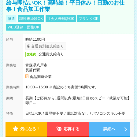
給与即払いOK！高時給！平日休み！日勤のお仕
事！食品加工作業
派遣
職種未経験OK
社会人未経験OK
ブランクOK
WEB登録・面接OK
時給1100円
給与
交通費別途支給あり
交通費支給有り
交通費
青森県八戸市
勤務地
長苗代駅
食品関連企業
10:00～16:00 ※表記のうち実働5時間です。
勤務時間
長期【ご応募から1週間以内(最短2日目)のスピード就業が可能】
期間
即日～
日払いOK
/
履歴書不要
/
電話対応なし
/
パソコンスキル不要
特徴
気になる！
応募する
詳細へ