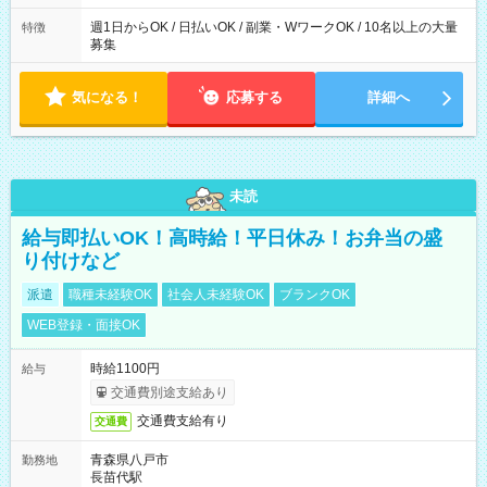
募集は行っておりません。予めご了承くださいませ。
週1日からOK / 日払いOK / 副業・WワークOK / 10名以上の大量
特徴
募集
気になる！
応募する
詳細へ
未読
給与即払いOK！高時給！平日休み！お弁当の盛
り付けなど
派遣
職種未経験OK
社会人未経験OK
ブランクOK
WEB登録・面接OK
時給1100円
給与
交通費別途支給あり
交通費支給有り
交通費
青森県八戸市
勤務地
長苗代駅