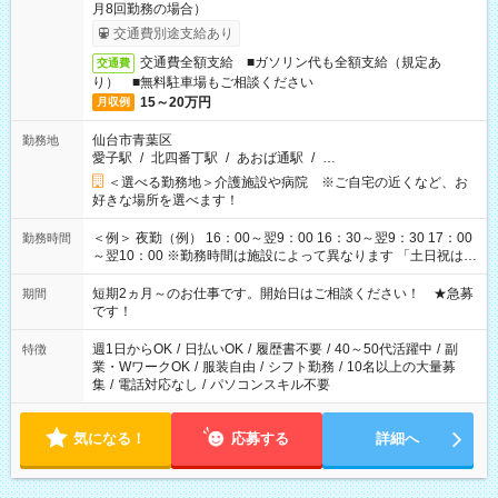
月8回勤務の場合）
交通費別途支給あり
交通費全額支給 ■ガソリン代も全額支給（規定あ
交通費
り） ■無料駐車場もご相談ください
15～20万円
月収例
仙台市青葉区
勤務地
愛子駅
/
北四番丁駅
/
あおば通駅
/
…
＜選べる勤務地＞介護施設や病院 ※ご自宅の近くなど、お
好きな場所を選べます！
＜例＞ 夜勤（例） 16：00～翌9：00 16：30～翌9：30 17：00
勤務時間
～翌10：00 ※勤務時間は施設によって異なります 「土日祝は休
みたい」 「しっかり稼ぎたい」 「もう少し遅い時間から始めた
い」など ご希望にあったお仕事をご案内いたします。 ※未経験
短期2ヵ月～のお仕事です。開始日はご相談ください！ ★急募
期間
の方の場合は1～2ヶ月間は日中での仕事を経験いただき、 お
です！
仕事に慣れてからの夜勤になります。 ★家庭の都合でお休みが
必要な場合も遠慮なくご相談ください。
週1日からOK
/
日払いOK
/
履歴書不要
/
40～50代活躍中
/
副
特徴
業・WワークOK
/
服装自由
/
シフト勤務
/
10名以上の大量募
集
/
電話対応なし
/
パソコンスキル不要
気になる！
応募する
詳細へ