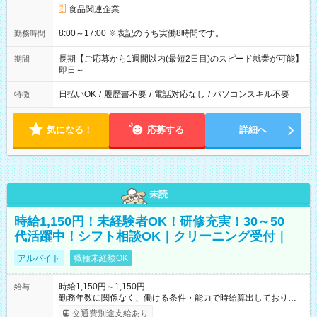
食品関連企業
8:00～17:00 ※表記のうち実働8時間です。
勤務時間
長期【ご応募から1週間以内(最短2日目)のスピード就業が可能】
期間
即日～
日払いOK
/
履歴書不要
/
電話対応なし
/
パソコンスキル不要
特徴
気になる！
応募する
詳細へ
未読
時給1,150円！未経験者OK！研修充実！30～50
代活躍中！シフト相談OK｜クリーニング受付｜
アルバイト
職種未経験OK
時給1,150円～1,150円
給与
勤務年数に関係なく、働ける条件・能力で時給算出しておりま
す。 ・12カ月以上働ける方 ・土曜日勤務月の半分以上勤務でき
交通費別途支給あり