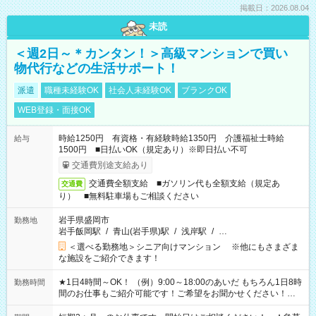
掲載日：2026.08.04
未読
＜週2日～＊カンタン！＞高級マンションで買い
物代行などの生活サポート！
派遣
職種未経験OK
社会人未経験OK
ブランクOK
WEB登録・面接OK
時給1250円 有資格・有経験時給1350円 介護福祉士時給
給与
1500円 ■日払いOK（規定あり）※即日払い不可
交通費別途支給あり
交通費全額支給 ■ガソリン代も全額支給（規定あ
交通費
り） ■無料駐車場もご相談ください
岩手県盛岡市
勤務地
岩手飯岡駅
/
青山(岩手県)駅
/
浅岸駅
/
…
＜選べる勤務地＞シニア向けマンション ※他にもさまざま
な施設をご紹介できます！
★1日4時間～OK！ （例）9:00～18:00のあいだ もちろん1日8時
勤務時間
間のお仕事もご紹介可能です！ご希望をお聞かせください！★
家庭の都合でお休みが必要な場合も遠慮なくご相談ください。