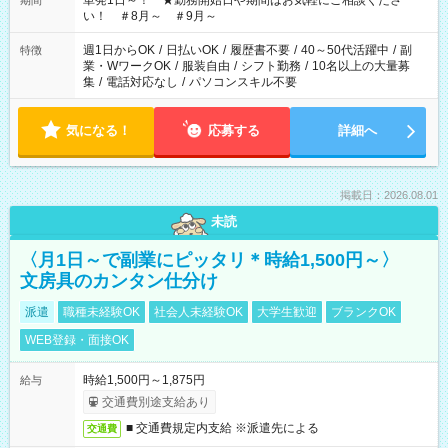
単発1日～！ ★勤務開始日や期間はお気軽にご相談くださ
期間
い！ ＃8月～ ＃9月～
週1日からOK
/
日払いOK
/
履歴書不要
/
40～50代活躍中
/
副
特徴
業・WワークOK
/
服装自由
/
シフト勤務
/
10名以上の大量募
集
/
電話対応なし
/
パソコンスキル不要
気になる！
応募する
詳細へ
掲載日：2026.08.01
未読
〈月1日～で副業にピッタリ＊時給1,500円～〉
文房具のカンタン仕分け
派遣
職種未経験OK
社会人未経験OK
大学生歓迎
ブランクOK
WEB登録・面接OK
時給1,500円～1,875円
給与
交通費別途支給あり
■ 交通費規定内支給 ※派遣先による
交通費