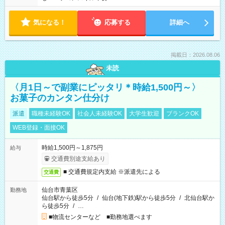
気になる！
応募する
詳細へ
掲載日：2026.08.06
未読
〈月1日～で副業にピッタリ＊時給1,500円～〉
お菓子のカンタン仕分け
派遣
職種未経験OK
社会人未経験OK
大学生歓迎
ブランクOK
WEB登録・面接OK
時給1,500円～1,875円
給与
交通費別途支給あり
■ 交通費規定内支給 ※派遣先による
交通費
仙台市青葉区
勤務地
仙台駅から徒歩5分
/
仙台(地下鉄)駅から徒歩5分
/
北仙台駅か
ら徒歩5分
/
…
■物流センターなど ■勤務地選べます