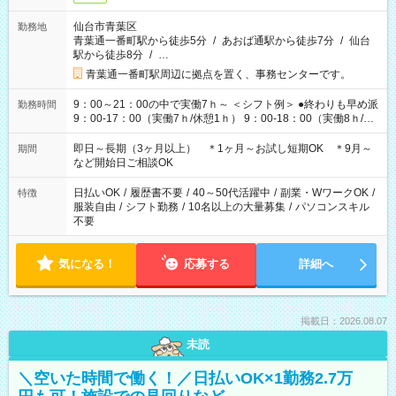
仙台市青葉区
勤務地
青葉通一番町駅から徒歩5分
/
あおば通駅から徒歩7分
/
仙台
駅から徒歩8分
/
…
青葉通一番町駅周辺に拠点を置く、事務センターです。
9：00～21：00の中で実働7ｈ～ ＜シフト例＞ ●終わりも早め派
勤務時間
9：00-17：00（実働7ｈ/休憩1ｈ） 9：00-18：00（実働8ｈ/休
憩1ｈ） 10：00-19：00（実働8ｈ/休憩1ｈ） ●朝ゆっくり派
11：00-20：00（実働8ｈ/休憩1ｈ） 12：00-20：00（実働7ｈ/
即日～長期（3ヶ月以上） ＊1ヶ月～お試し短期OK ＊9月～
期間
休憩1ｈ） 12：00-21：00（実働8ｈ/休憩1ｈ） 13：00-22：
など開始日ご相談OK
00（実働8ｈ/休憩1ｈ） ＊時間帯固定OK
日払いOK
/
履歴書不要
/
40～50代活躍中
/
副業・WワークOK
/
特徴
服装自由
/
シフト勤務
/
10名以上の大量募集
/
パソコンスキル
不要
気になる！
応募する
詳細へ
掲載日：2026.08.07
未読
＼空いた時間で働く！／日払いOK×1勤務2.7万