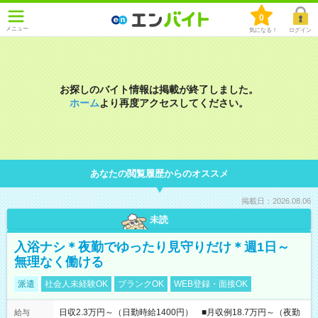
0
メニュー
気になる！
ログイン
お探しのバイト情報は掲載が終了しました。
ホーム
より再度アクセスしてください。
あなたの閲覧履歴からのオススメ
掲載日：2026.08.06
未読
入浴ナシ＊夜勤でゆったり見守りだけ＊週1日～
無理なく働ける
派遣
社会人未経験OK
ブランクOK
WEB登録・面接OK
日収2.3万円～（日勤時給1400円） ■月収例18.7万円～（夜勤
給与