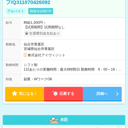
フ/Q311070426092
アルバイト
職種未経験OK
時給1,300円～
給与
【試用期間】試用期間なし
交通費別途支給あり
仙台市青葉区
勤務地
宮城県仙台市青葉区
株式会社アイヴィジット
シフト制
勤務時間
1日あたりの実働時間：最大8時間/日 勤務時間 9：00～18：
00(実働8h、休憩1h) 土日祝含む週3日～OK、シフト制 ※もちろ
ん週5日勤務もOK♪ 勤務期間：2026年8月12日～9月9日※リスト
副業・WワークOK
特徴
全件完了で業務終了
気になる！
応募する
詳細へ
未読