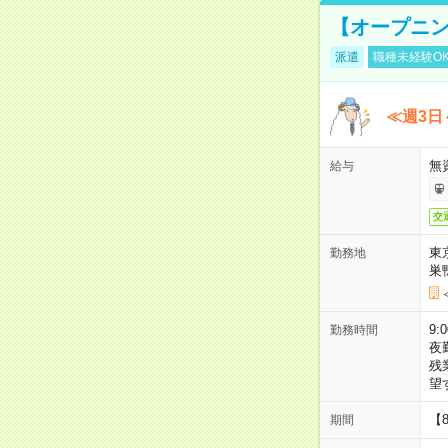
【オープニン
派遣
職種未経験O
≪週3日
無
給与
交
東
勤務地
巣
9:
勤務時間
夜
残
望
【
期間