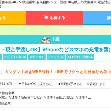
歴書不要
/
40～50代活躍中
/
服装自由
/
シフト勤務
/
10名以上の大量募集
/
電話対応
要
なる！
応募する
詳
未読
・現金手渡しOK】iPhoneなどスマホの充電を繋
K
社会人未経験OK
大学生歓迎
ブランクOK
WEB登録・面接OK
、カンタン手続きWEB登録！ LINEでサクッと翌日振り込み
給1414円～ ▼日払いOK（規定あり） ■初勤務手当あり ※規定による
京都新宿区
宿駅から徒歩
/
新宿三丁目駅から徒歩
/
高田馬場駅から徒歩
/
…
物流企業