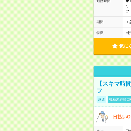
◆
勤務時間
*
フ
＜
期間
日
特徴
気に
【スキマ時間
フ
派遣
職種未経験O
日払いO