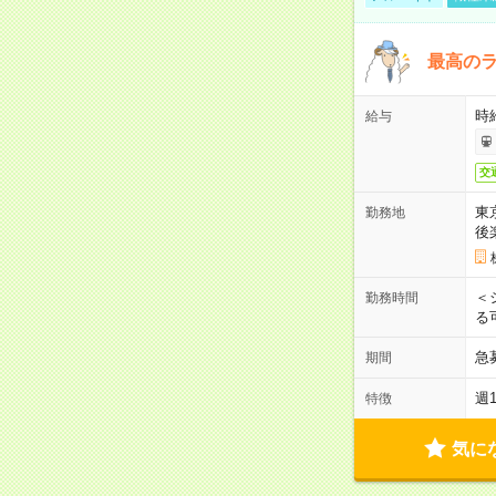
最高のラ
時
給与
交
東
勤務地
後
＜
勤務時間
る
急
期間
週
特徴
気に