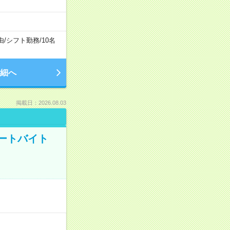
由
/
シフト勤務
/
10名
細へ
掲載日：2026.08.03
ートバイト