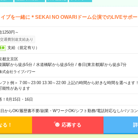
イブを一緒に＊SEKAI NO OWARIドーム公演でのLIVEサポ
給1250円～
交通費別途支給あり
支給（規定有り）
通費
京都文京区
楽園駅から徒歩5分
/
水道橋駅から徒歩5分
/
春日(東京都)駅から徒歩7分
株式会社ライブパワー
シフト例＞ 7:00～23:00 13:30～22:00 上記の時間から好きな時間を選べま
可能性があります
募！8月15日・16日
1日からOK
/
履歴書不要
/
副業・WワークOK
/
シフト勤務
/
電話対応なし
/
パソコン
なる！
応募する
詳