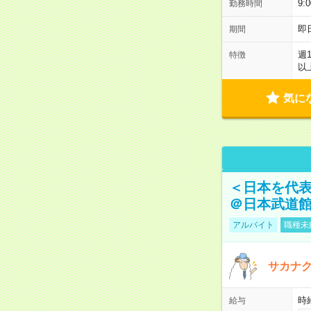
9:
勤務時間
即
期間
週
特徴
以
気に
＜日本を代
＠日本武道
アルバイト
職種未
サカナク
時
給与