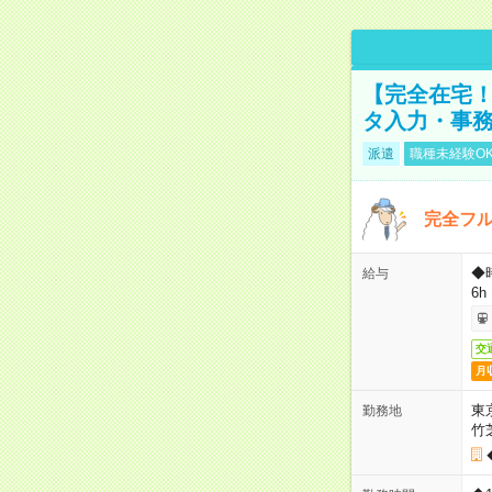
【完全在宅！
タ入力・事
派遣
職種未経験O
完全フ
◆
給与
6h
交
月
東
勤務地
竹