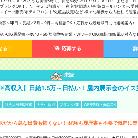
11：00～18：30のうち実働6時間、休憩60分 ※11：00～18：00 または 11
。ブランクOK！。*。 例えば前職が、 在宅/財団法人/事務/コールセンター/受
 スイーツ販売/ホテルフロント/化粧品販売/など 様々な業界から入社して活躍
急募＞即日～長期／8月～9月～も相談OK！応募から最短即日には選考案内♪
払いOK
/
履歴書不要
/
40～50代活躍中
/
副業・WワークOK
/
服装自由
/
電話対応な
なる！
応募する
詳
未読
×高収入】日給1.5万～日払い！屋内展示会のイス
K
社会人未経験OK
大学生歓迎
ブランクOK
WEB登録・面接OK
Kだから急な出費も怖くない！ 経験も履歴書も不要で気軽に