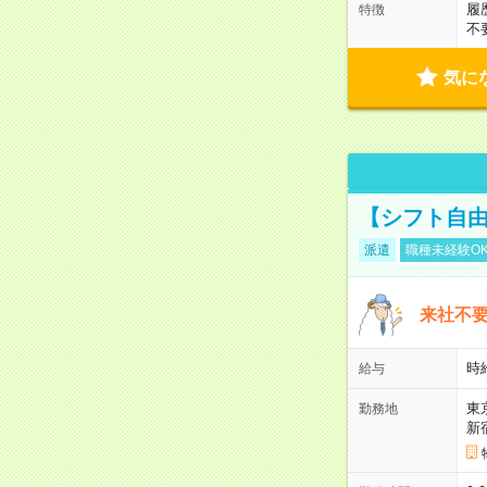
履
特徴
不
気に
【シフト自由
派遣
職種未経験O
来社不要
時
給与
東
勤務地
新