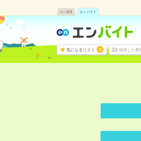
エン派遣
エン バイト
0
気になるリスト
保存した希