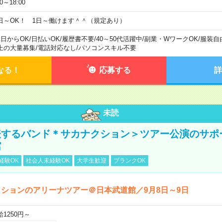
00～18:00
日～OK！ 1日～働けます＾＾（規定あり）
1日からOK
/
日払いOK
/
履歴書不要
/
40～50代活躍中
/
副業・WワークOK
/
服装自
上の大量募集
/
電話対応なし
/
パソコンスキル不要
なる！
応募する
詳
未読
表するバンド＊サカナクション＞ツアー公演のサポ
館
経験OK
社会人未経験OK
大学生歓迎
ブランクOK
ションのアリーナツアー＠日本武道館／9月8日～9日
給1250円～