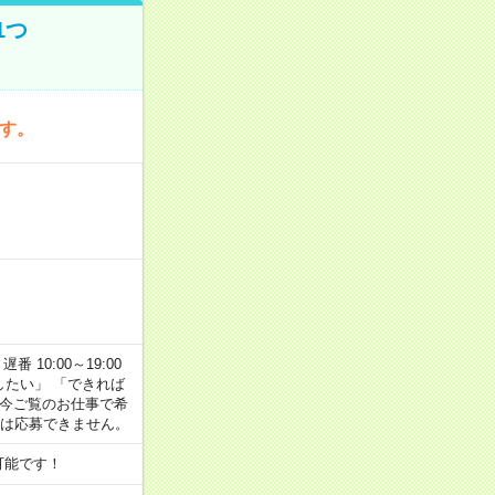
1つ
です。
番 10:00～19:00
がしたい」 「できれば
 今ご覧のお仕事で希
合は応募できません。
可能です！