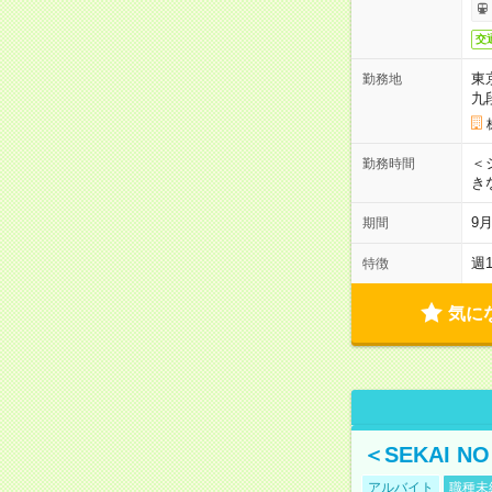
交
東
勤務地
九
＜シ
勤務時間
き
9
期間
週
特徴
気に
＜SEKAI 
アルバイト
職種未