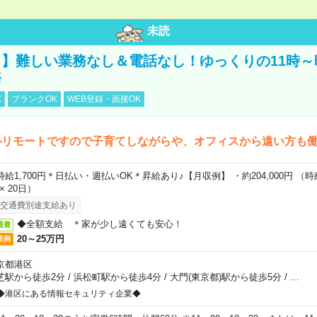
未読
】難しい業務なし＆電話なし！ゆっくりの11時～
務
K
ブランクOK
WEB登録・面接OK
ルリモートですので子育てしながらや、オフィスから遠い方も
時給1,700円＊日払い・週払いOK＊昇給あり♪【月収例】 ・約204,000円 （時給1
 × 20日）
交通費別途支給あり
◆全額支給 ＊家が少し遠くても安心！
通費
20～25万円
収例
京都港区
芝駅から徒歩2分
/
浜松町駅から徒歩4分
/
大門(東京都)駅から徒歩5分
/
…
◆港区にある情報セキュリティ企業◆