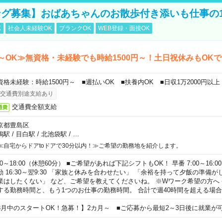
グ募集】おばあちゃんのお散歩付き添いも仕事の
K
社会人未経験OK
ブランクOK
WEB登録・面接OK
～OK≫無資格・未経験でも時給1500円～！土日祝休みもOK
資格未経験：時給1500円～ ■週払いOK ■扶養内OK ■日収1万2000円以上
交通費別途支給あり
交通費全額支給
通費
京都豊島区
鴨駅
/
目白駅
/
北池袋駅
/
…
≪自宅からドアtoドアで30分以内！≫ご希望の勤務地を紹介します。
00～18:00（休憩60分） ■ご希望があれば下記シフトもOK！ 早番 7:00～16:00 遅
勤 16:30～翌9:30 「家族と休みを合わせたい」 「余裕を持って夕飯の準備
業はしたくない」 など、ご希望を教えてくださいね。 ※Wワーク希望の方へ
する勤務時間と、もう1つのお仕事の勤務時間。 合計で週40時間を超える場
8月中のスタートOK！急募！】2カ月～ ■ご応募から最短2～3日後に就業が