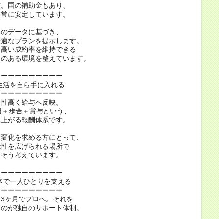
材。国の補助金もあり、
非常に安定しています。
新のデータに基づき、
最適なプランを提示します。
も高い成約率を維持できる
」のある環境を整えています。
ーーーーーーーーーー
生活を自ら手に入れる
ーーーーーーーーーー
明性高く給与へ反映。
円＋歩合＋賞与という、
み上がる報酬体系です。
に変化を求める方にとって、
能性を広げられる場所で
。そう考えています。
ーーーーーーーーーー
体で一人ひとりを支える
ーーーーーーーーーー
3ヶ月でプロへ。それを
るのが独自のサポート体制。