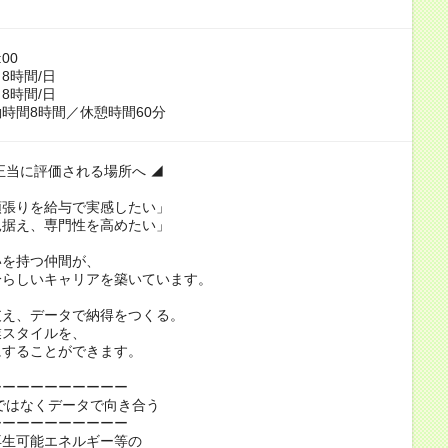
:00
8時間/日
8時間/日
時間8時間／休憩時間60分
正当に評価される場所へ ◢
頑張りを給与で実感したい」
見据え、専門性を高めたい」
いを持つ仲間が、
分らしいキャリアを築いています。
支え、データで納得をつくる。
業スタイルを、
にすることができます。
ーーーーーーーーーー
ではなくデータで向き合う
ーーーーーーーーーー
再生可能エネルギー等の