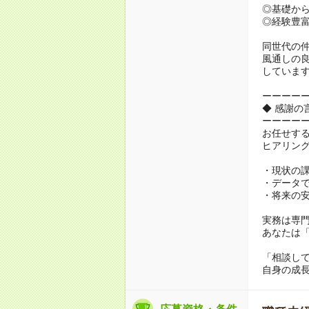
◎基礎か
◎経験豊
同世代の
風通しの
していま
ーーーー
◆ 感謝の
ーーーー
お任せす
ヒアリン
・現状の
・データ
・将来の
実務は専
あなたは
「相談し
自身の成