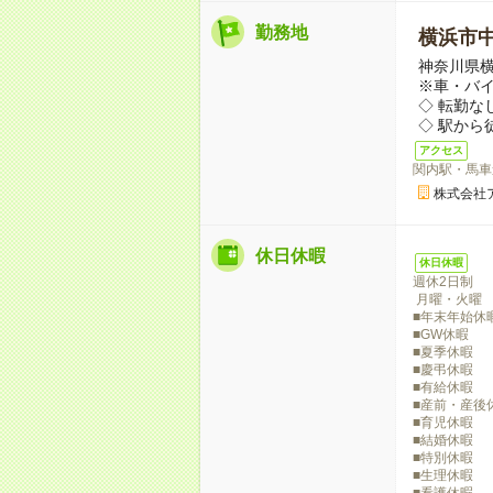
勤務地
横浜市
神奈川県横
※車・バ
◇ 転勤な
◇ 駅から
アクセス
関内駅・馬車
株式会社
休日休暇
休日休暇
週休2日制
月曜・火曜
■年末年始休
■GW休暇
■夏季休暇
■慶弔休暇
■有給休暇
■産前・産後
■育児休暇
■結婚休暇
■特別休暇
■生理休暇
■看護休暇