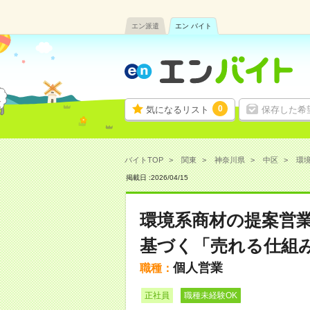
エン派遣
エン バイト
0
気になるリスト
保存した希
バイトTOP
関東
神奈川県
中区
環境
掲載日 :
2026
/
04
/
15
環境系商材の提案営業
基づく「売れる仕組
個人営業
職種：
正社員
職種未経験OK