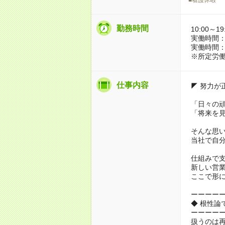
勤務時間
10:00～19
実働時間：
実働時間：
※所定労働
仕事内容
◤ 努力が
「日々の
「将来を
そんな思
当社で自
仕組みで
新しい営
ここで形
ーーーー
◆ 根性論
ーーーー
扱うのは