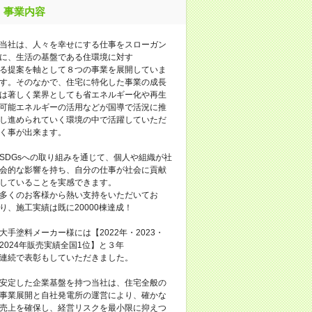
事業内容
当社は、人々を幸せにする仕事をスローガン
に、生活の基盤である住環境に対す
る提案を軸として８つの事業を展開していま
す。そのなかで、住宅に特化した事業の成長
は著しく業界としても省エネルギー化や再生
可能エネルギーの活用などが国導で活況に推
し進められていく環境の中で活躍していただ
く事が出来ます。
SDGsへの取り組みを通じて、個人や組織が社
会的な影響を持ち、自分の仕事が社会に貢献
していることを実感できます。
多くのお客様から熱い支持をいただいてお
り、施工実績は既に20000棟達成！
大手塗料メーカー様には【2022年・2023・
2024年販売実績全国1位】と３年
連続で表彰もしていただきました。
安定した企業基盤を持つ当社は、住宅全般の
事業展開と自社発電所の運営により、確かな
売上を確保し、経営リスクを最小限に抑えつ