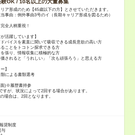
験OK / 10名以上の大量募集
リア形成のため【45歳以下の方】とさせていただきます。
該当事由：例外事由3号のイ（長期キャリア形成を図るため）
！完全人柄重視！
方が活躍しています】
アドバイスを素直に聞いて吸収できる成長意欲の高い方
あることをトコトン探求できる方
ナを張り、情報収集に積極的な方
評価されると「うれしい」「次も頑張ろう」と思える方
ロー】
書類による書類選考
対面)※履歴書持参
ですが、状況によって2回する場合があります。
接の場合は、2回となります。
の報奨制度
賞与