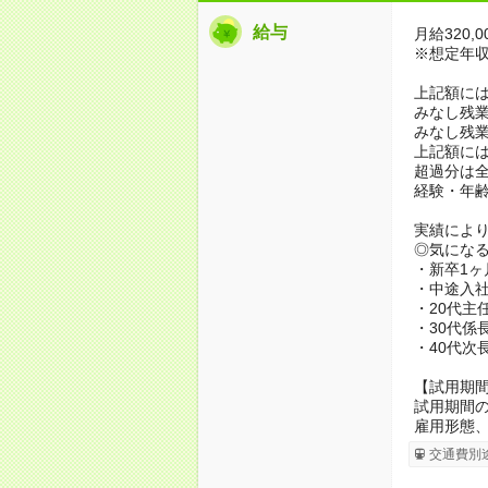
給与
月給320,0
※想定年収5,
上記額に
みなし残業代
みなし残業
上記額には
超過分は
経験・年
実績によ
◎気になる
・新卒1ヶ
・中途入社
・20代主
・30代係
・40代次長
【試用期
試用期間の
雇用形態
交通費別