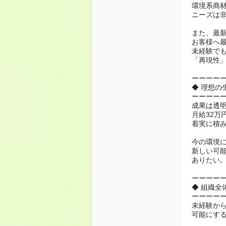
環境系商
ニーズは
また、最
お客様へ
未経験で
「再現性
ーーーー
◆ 理想の
ーーーー
成果は透
月給32万
着実に積
今の環境
新しい可
ありたい
ーーーー
◆ 組織全
ーーーー
未経験から
可能にす