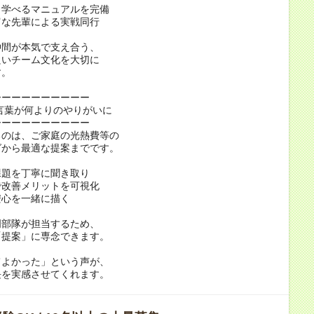
ら学べるマニュアルを完備
富な先輩による実戦同行
仲間が本気で支え合う、
良いチーム文化を大切に
す。
ーーーーーーーーーー
言葉が何よりのやりがいに
ーーーーーーーーーー
るのは、ご家庭の光熱費等の
グから最適な提案までです。
課題を丁寧に聞き取り
で改善メリットを可視化
安心を一緒に描く
門部隊が担当するため、
「提案」に専念できます。
てよかった」という声が、
長を実感させてくれます。