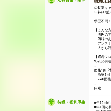
応募資格・条件
職種未経
◎長期キャ
年齢制限
学歴不問
【こんな
・周囲の
・興味の
・アンテ
・人から
【選考フ
Web応募
↓
面接1回(
・原則1回
・web面
↓
内定
待遇・福利厚生
■年12回
■年1回の