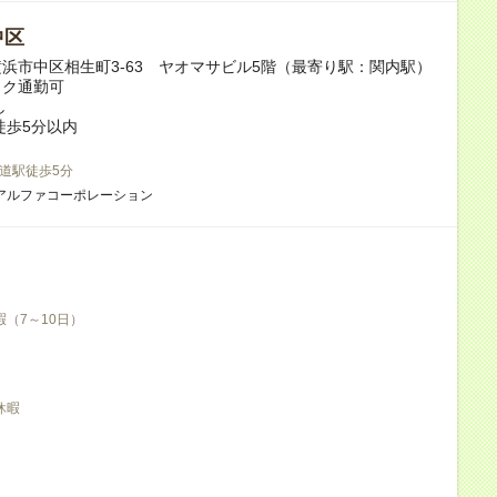
中区
浜市中区相生町3-63 ヤオマサビル5階（最寄り駅：関内駅）
イク通勤可
し
徒歩5分以内
道駅徒歩5分
アルファコーポレーション
暇（7～10日）
休暇