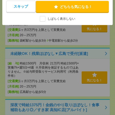
袋町での総務・人事・労務[派遣]
スキップ
どちらも気になる！
[給 与]
時給1550円 月収例 22万円 時給1550円×
実働7h×週5日×4週+残業3h ※月収例を保証するも
しばらく表示しない
のではありません。※給与即受取りサービス利用可
（利用条件有）
気になる！
[交通費]
1ヶ月3万円を上限として実費支給
[月収例]
20～25万円
[勤務地]
袋町駅から徒歩3分
/
中電前駅から徒歩2分
未経験OK！残業ほぼなし▼広島で受付[派遣]
[給 与]
時給1500円 月収例 21万円 時給1500円×
実働7h×週5日×4週 ※月収例を保証するものではあ
りません。※給与即受取りサービス利用可（利用条
件有）
気になる！
[交通費]
1ヶ月3万円を上限として実費支給
[月収例]
20～25万円
[勤務地]
広島駅から徒歩5分
深夜で時給1375円！金銭のやり取りほぼなし！食事
補助もあり◎／すき家 高知IC店[アルバイト]