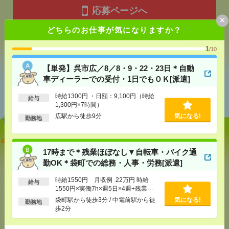
応募ページへ
×
どちらのお仕事が気になりますか？
気になる！
1
/10
【単発】呉市広／8／8・9・22・23日＊自動
車ディーラーでの受付・1日でもＯＫ[派遣]
あなたの閲覧履歴からの
おすすめ
時給1300円 ・日額：9,100円（時給
給与
1,300円×7時間）
広駅から徒歩9分
気になる!
勤務地
【単発】呉市広／8／8・9・22・23日＊自動車ディー
ラーでの受付・1日でもＯＫ[派遣]
17時まで＊残業ほぼなし▼自転車・バイク通
勤OK＊袋町での総務・人事・労務[派遣]
[給 与]
時給1300円 ・日額：9,100円（時給1,300
円×7時間）
時給1550円 月収例 22万円 時給
給与
[交通費]
・自転車通勤可 ・車通勤可(駐車場無料)
1550円×実働7h×週5日×4週+残業
気になる！
3h ※月収例を保証するものではあり
[勤務地]
広駅から徒歩9分
袋町駅から徒歩3分 / 中電前駅から徒
気になる!
勤務地
ません。※給与即受取りサービス利用
歩2分
可（利用条件有）
17時まで＊残業ほぼなし▼自転車・バイク通勤OK＊