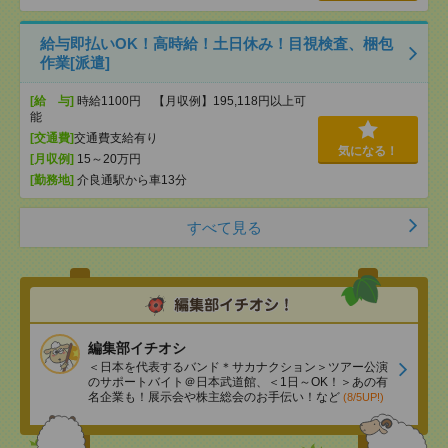
給与即払いOK！高時給！土日休み！目視検査、梱包
作業[派遣]
[給 与]
時給1100円 【月収例】195,118円以上可
能
[交通費]
交通費支給有り
気になる！
[月収例]
15～20万円
[勤務地]
介良通駅から車13分
すべて見る
編集部イチオシ
＜日本を代表するバンド＊サカナクション＞ツアー公演
のサポートバイト＠日本武道館、＜1日～OK！＞あの有
名企業も！展示会や株主総会のお手伝い！など
(8/5UP!)