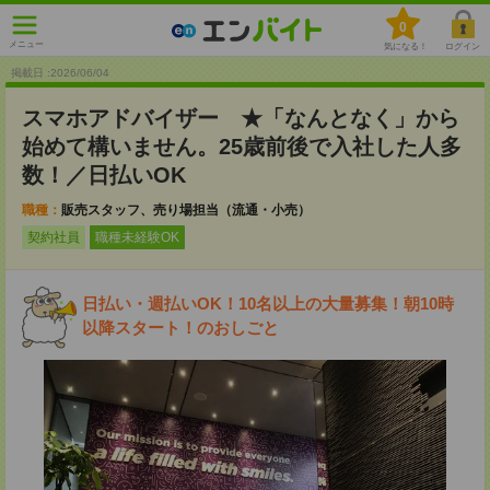
0
メニュー
気になる！
ログイン
掲載日 :2026
/
06
/
04
スマホアドバイザー ★「なんとなく」から
始めて構いません。25歳前後で入社した人多
数！／日払いOK
職種：
販売スタッフ、売り場担当（流通・小売）
契約社員
職種未経験OK
日払い・週払いOK！10名以上の大量募集！朝10時
以降スタート！のおしごと