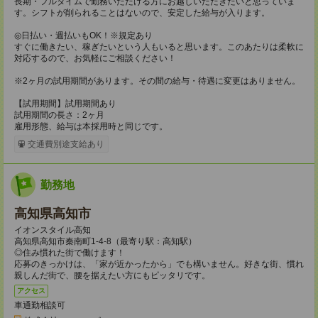
長期・フルタイムで勤務いただける方にお越しいただきたいと思っていま
す。シフトが削られることはないので、安定した給与が入ります。
◎日払い・週払いもOK！※規定あり
すぐに働きたい、稼ぎたいという人もいると思います。このあたりは柔軟に
対応するので、お気軽にご相談ください！
※2ヶ月の試用期間があります。その間の給与・待遇に変更はありません。
【試用期間】試用期間あり
試用期間の長さ：2ヶ月
雇用形態、給与は本採用時と同じです。
交通費別途支給あり
勤務地
高知県高知市
イオンスタイル高知
高知県高知市秦南町1-4-8（最寄り駅：高知駅）
◎住み慣れた街で働けます！
応募のきっかけは、「家が近かったから」でも構いません。好きな街、慣れ
親しんだ街で、腰を据えたい方にもピッタリです。
アクセス
車通勤相談可