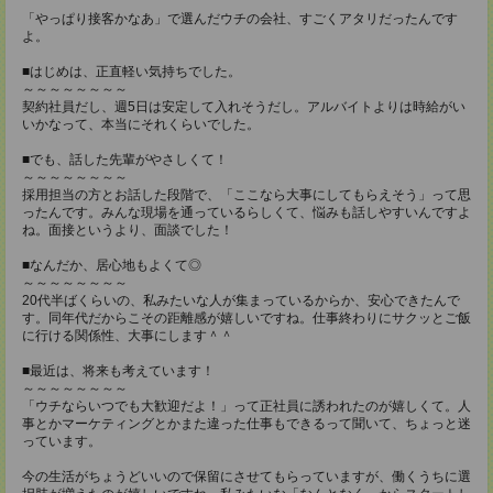
「やっぱり接客かなあ」で選んだウチの会社、すごくアタリだったんです
よ。
■はじめは、正直軽い気持ちでした。
～～～～～～～～
契約社員だし、週5日は安定して入れそうだし。アルバイトよりは時給がい
いかなって、本当にそれくらいでした。
■でも、話した先輩がやさしくて！
～～～～～～～～
採用担当の方とお話した段階で、「ここなら大事にしてもらえそう」って思
ったんです。みんな現場を通っているらしくて、悩みも話しやすいんですよ
ね。面接というより、面談でした！
■なんだか、居心地もよくて◎
～～～～～～～～
20代半ばくらいの、私みたいな人が集まっているからか、安心できたんで
す。同年代だからこその距離感が嬉しいですね。仕事終わりにサクッとご飯
に行ける関係性、大事にします＾＾
■最近は、将来も考えています！
～～～～～～～～
「ウチならいつでも大歓迎だよ！」って正社員に誘われたのが嬉しくて。人
事とかマーケティングとかまた違った仕事もできるって聞いて、ちょっと迷
っています。
今の生活がちょうどいいので保留にさせてもらっていますが、働くうちに選