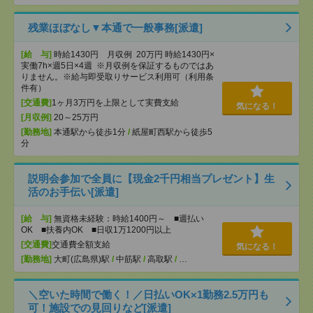
残業ほぼなし▼本通で一般事務[派遣]
[給 与]
時給1430円 月収例 20万円 時給1430円×
実働7h×週5日×4週 ※月収例を保証するものではあ
りません。※給与即受取りサービス利用可（利用条
件有）
[交通費]
1ヶ月3万円を上限として実費支給
気になる！
[月収例]
20～25万円
[勤務地]
本通駅から徒歩1分
/
紙屋町西駅から徒歩5
分
説明会参加で全員に【現金2千円相当プレゼント】生
活のお手伝い[派遣]
[給 与]
無資格未経験：時給1400円～ ■週払い
OK ■扶養内OK ■日収1万1200円以上
[交通費]
交通費全額支給
気になる！
[勤務地]
大町(広島県)駅
/
中筋駅
/
高取駅
/
…
＼空いた時間で働く！／日払いOK×1勤務2.5万円も
可！施設での見回りなど[派遣]