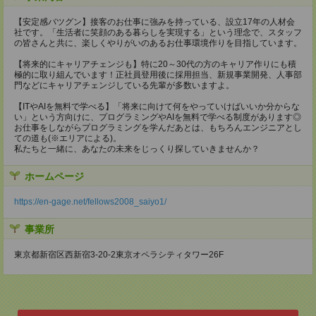
【安定感バツグン】接客のお仕事に強みを持っている、設立17年の人材会
社です。「生活者に笑顔のある暮らしを実現する」という理念で、スタッフ
の皆さんと共に、楽しくやりがいのあるお仕事環境作りを目指しています。
【将来的にキャリアチェンジも】特に20～30代の方のキャリア作りにも積
極的に取り組んでいます！正社員登用後に採用担当、新規事業開発、人事部
門などにキャリアチェンジしている先輩が多数いますよ。
【ITやAIを無料で学べる】「将来に向けて何をやっていけばいいか分からな
い」という方向けに、プログラミングやAIを無料で学べる制度があります◎
お仕事をしながらプログラミングを学んだあとは、もちろんエンジニアとし
ての道も(※エリアによる)。
私たちと一緒に、あなたの未来をじっくり探していきませんか？
ホームページ
https://en-gage.net/fellows2008_saiyo1/
事業所
東京都新宿区西新宿3-20-2東京オペラシティタワー26F