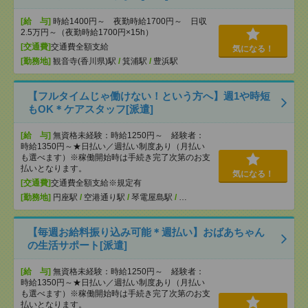
[給 与]
時給1400円～ 夜勤時給1700円～ 日収
2.5万円～（夜勤時給1700円×15h）
[交通費]
交通費全額支給
気になる！
[勤務地]
観音寺(香川県)駅
/
箕浦駅
/
豊浜駅
【フルタイムじゃ働けない！という方へ】週1や時短
もOK＊ケアスタッフ[派遣]
[給 与]
無資格未経験：時給1250円～ 経験者：
時給1350円～★日払い／週払い制度あり（月払い
も選べます）※稼働開始時は手続き完了次第のお支
払いとなります。
気になる！
[交通費]
交通費全額支給※規定有
[勤務地]
円座駅
/
空港通り駅
/
琴電屋島駅
/
…
【毎週お給料振り込み可能＊週払い】おばあちゃん
の生活サポート[派遣]
[給 与]
無資格未経験：時給1250円～ 経験者：
時給1350円～★日払い／週払い制度あり（月払い
も選べます）※稼働開始時は手続き完了次第のお支
払いとなります。