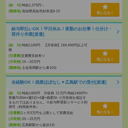
[給 与]
時給1,375円～
[勤務地]
高知県高知市杉井流9-15
気になる！
給与即払いOK！平日休み！夜勤のお仕事！仕分け・
荷作り作業[派遣]
[給 与]
時給1100円 【月収例】169,400円以上可
能
[交通費]
交通費支給有り
気になる！
[月収例]
15～20万円
[勤務地]
土佐長岡駅から車10分
未経験OK！残業ほぼなし▼広島駅での受付[派遣]
[給 与]
時給1400円 月収例 21万円 時給1400円×
実働7h30m×週5日×4週+残業5h ※月収例を保証す
るものではありません。※給与即受取りサービス利
用可（利用条件有）
気になる！
[交通費]
1ヶ月3万円を上限として実費支給
[月収例]
20～25万円
[勤務地]
広島駅駅から徒歩1分