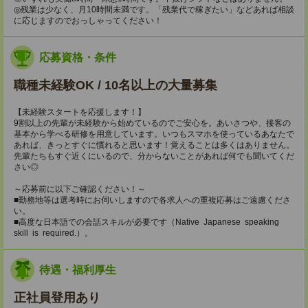
◎残業は少なく、月10時間未満です。「残業代で稼ぎたい」などあれば相談
に応じますのでおっしゃってください！
応募資格・条件
職種未経験OK / 10名以上の大量募集
【未経験スタートを応援します！】
9割以上の先輩が未経験から始めているのでご安心を。あいさつや、接客の
基本から学べる研修を用意しています。いつもスマホを使っているあなたで
あれば、きっとすぐに慣れると思います！覚えることは多くはありません。
先輩たちもすぐ近くにいるので、分からないことがあれば何でも聞いてくだ
さい◎
～応募前に以下ご確認ください！～
■勤務地等は選考時にお伺いしますので各求人への重複応募はご遠慮くださ
い。
■高度な日本語での会話スキルが必要です（Native Japanese speaking
skill is required.）。
待遇・福利厚生
正社員登用あり