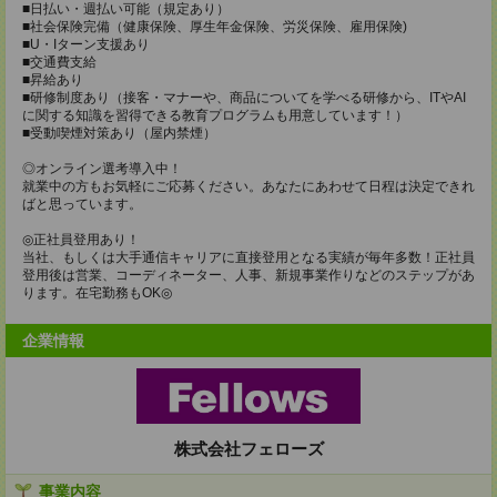
■日払い・週払い可能（規定あり）
■社会保険完備（健康保険、厚生年金保険、労災保険、雇用保険)
■U・Iターン支援あり
■交通費支給
■昇給あり
■研修制度あり（接客・マナーや、商品についてを学べる研修から、ITやAI
に関する知識を習得できる教育プログラムも用意しています！）
■受動喫煙対策あり（屋内禁煙）
◎オンライン選考導入中！
就業中の方もお気軽にご応募ください。あなたにあわせて日程は決定できれ
ばと思っています。
◎正社員登用あり！
当社、もしくは大手通信キャリアに直接登用となる実績が毎年多数！正社員
登用後は営業、コーディネーター、人事、新規事業作りなどのステップがあ
ります。在宅勤務もOK◎
企業情報
株式会社フェローズ
事業内容