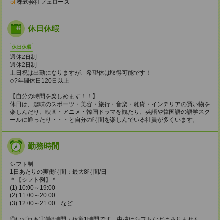
株式会社フェローズ
休日休暇
休日休暇
週休2日制
週休2日制
土日祝は出勤になりますが、希望休は取得可能です！
◇?年間休日120日以上
【自分の時間を楽しめます！！】
休日は、趣味のスポーツ・美容・旅行・音楽・雑貨・インテリアの買い物を
楽しんだり、映画・アニメ・韓国ドラマを観たり、英語や韓国語の語学スク
ールに通ったり・・・と自分の時間を楽しんでいる社員が多くいます。
勤務時間
シフト制
1日あたりの実働時間：最大8時間/日
＊【シフト例】＊
(1) 10:00～19:00
(2) 11:00～20:00
(3) 12:00～21:00 など
◎いずれも実働8時間・休憩1時間です。中抜けシフトなどはありません。