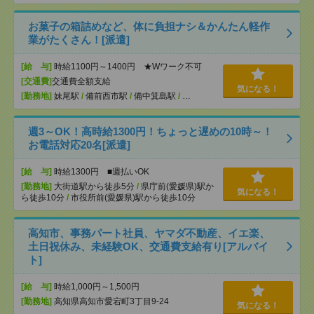
お菓子の箱詰めなど、体に負担ナシ＆かんたん軽作
業がたくさん！[派遣]
[給 与]
時給1100円～1400円 ★Wワーク不可
[交通費]
交通費全額支給
気になる！
[勤務地]
妹尾駅
/
備前西市駅
/
備中箕島駅
/
…
週3～OK！高時給1300円！ちょっと遅めの10時～！
お電話対応20名[派遣]
[給 与]
時給1300円 ■週払いOK
[勤務地]
大街道駅から徒歩5分
/
県庁前(愛媛県)駅か
気になる！
ら徒歩10分
/
市役所前(愛媛県)駅から徒歩10分
高知市、事務パート社員、ヤマダ不動産、イエ楽、
土日祝休み、未経験OK、交通費支給有り[アルバイ
ト]
[給 与]
時給1,000円～1,500円
[勤務地]
高知県高知市愛宕町3丁目9-24
気になる！