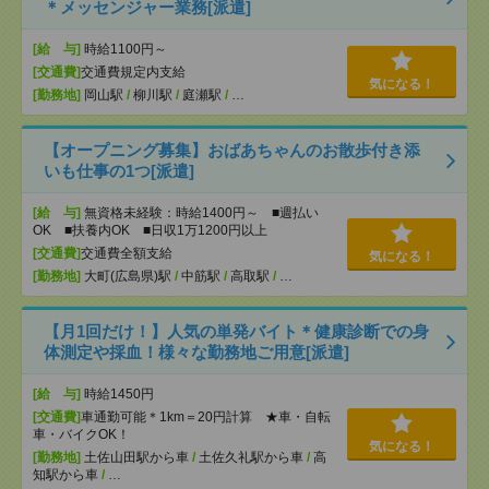
＊メッセンジャー業務[派遣]
[給 与]
時給1100円～
[交通費]
交通費規定内支給
気になる！
[勤務地]
岡山駅
/
柳川駅
/
庭瀬駅
/
…
【オープニング募集】おばあちゃんのお散歩付き添
いも仕事の1つ[派遣]
[給 与]
無資格未経験：時給1400円～ ■週払い
OK ■扶養内OK ■日収1万1200円以上
[交通費]
交通費全額支給
気になる！
[勤務地]
大町(広島県)駅
/
中筋駅
/
高取駅
/
…
【月1回だけ！】人気の単発バイト＊健康診断での身
体測定や採血！様々な勤務地ご用意[派遣]
[給 与]
時給1450円
[交通費]
車通勤可能＊1km＝20円計算 ★車・自転
車・バイクOK！
気になる！
[勤務地]
土佐山田駅から車
/
土佐久礼駅から車
/
高
知駅から車
/
…