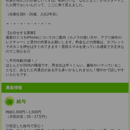
択肢が増えたのが嬉しいですね。私みたいな「なんとなく」からスタートし
た人間でもいいんだって、ここに来て思えました。
（先輩社員K・26歳、入社2年目）
＝・＝・＝・＝・＝・＝・＝
【お任せする業務】
最新のドコモiPhoneについてのご案内（カメラの使い方や、アプリ操作の
レクチャー）と受付の作業をお願いします。料金などの情報は、タブレット
でボタンを押せばすぐ出てきます！普段スマホを使っている感覚で大丈夫な
のでご安心を◎
＼平均年齢26歳！／
ほとんどが20代の職場です。男女比は半々くらい。趣味やハマっているこ
となど、あなたと共通点がある方も多いかもしれません！穏やかで話しやす
い人たちです。
募集情報
給与
時給1,300円～1,500円
（月収目安：25～27万円）
◎安定した給与で安心！