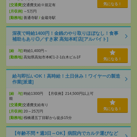
気になる！
[交通費]
交通費支給※規定有
[月収例]
～5万円
[勤務地]
善通寺駅
/
金蔵寺駅
深夜で時給1400円！金銭のやり取りほぼなし！食事
補助もあり◎／すき家 高知本町店[アルバイト]
[給 与]
時給1,400円～
[勤務地]
高知県高知市本町1-2-1白木ビル1F
気になる！
給与即払いOK！高時給！土日休み！ワイヤーの製造
作業[派遣]
[給 与]
時給1300円 【月収例】214,500円以上可
能
[交通費]
交通費支給有り
気になる！
[月収例]
20～25万円
[勤務地]
桟橋通五丁目駅から徒歩15分
【年齢不問＊週3日～OK】病院内でカルテ運びなど