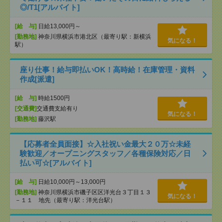
◎/T1[アルバイト]
[給 与]
日給13,000円～
[勤務地]
神奈川県横浜市港北区（最寄り駅：新横浜
気になる！
駅）
座り仕事！給与即払いOK！高時給！在庫管理・資料
作成[派遣]
[給 与]
時給1500円
[交通費]
交通費支給有り
気になる！
[勤務地]
藤沢駅
【応募者全員面接】☆入社祝い金最大２０万☆未経
験歓迎／オープニングスタッフ／各種保険対応／日
払い可☆[アルバイト]
[給 与]
日給10,000円～13,000円
[勤務地]
神奈川県横浜市磯子区区洋光台３丁目１３
気になる！
－１１ 地先（最寄り駅：洋光台駅）