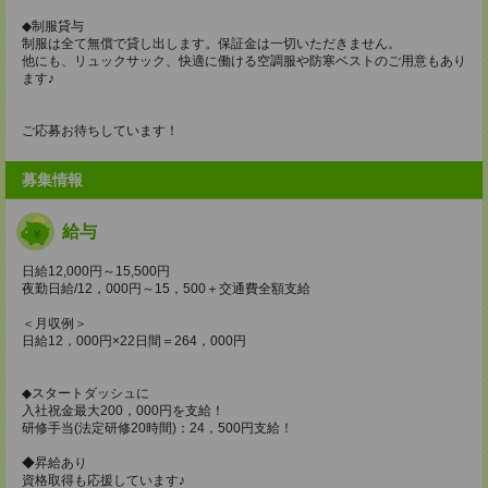
◆制服貸与
制服は全て無償で貸し出します。保証金は一切いただきません。
他にも、リュックサック、快適に働ける空調服や防寒ベストのご用意もあり
ます♪
ご応募お待ちしています！
募集情報
給与
日給12,000円～15,500円
夜勤日給/12，000円～15，500＋交通費全額支給
＜月収例＞
日給12，000円×22日間＝264，000円
◆スタートダッシュに
入社祝金最大200，000円を支給！
研修手当(法定研修20時間)：24，500円支給！
◆昇給あり
資格取得も応援しています♪