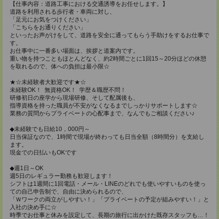
【仕事内容：道路工事における交通誘導をお任せします。】
道路を利用される歩行者・車両に対し、
「足元にお気をつけください」
「こちらをお通りください」
といったお声がけをして、道路を安全に通ってもらう手助けをするお仕事で
す。
お仕事中に一番多い場面は、挨拶と道案内です。
重い物を持つこともほとんどなく、約2時間ごとに1回15～20分ほどの休憩
を取れるので、体への負担は最小限☆
★☆未経験者大歓迎です★☆
未経験OK！ 無資格OK！ 学歴＆職歴不問！
研修初日の座学から現場研修、そして配属後も、
指導資格を持った職員が不安がなくなるまでしっかりサポートします☆
業務の質問からプライベートの心配事まで、なんでもご相談ください♪
◆未経験でも日給10，000円～
日当保証なので、1時間で現場が終わっても日当全額（8時間分）を支給し
ます。
現金での日払いもOKです
◆週1日～OK
週5日のレギュラー勤務も歓迎します！
シフトは1週間に1回電話・メール・LINEのどれでも使いやすいものを使っ
ての自己申告制で、自由に決められるので、
「Ｗワークの両立がしやすい！」「プライベートの予定が組みやすい！」と
入社の決め手に☆
時季でお仕事と休みを設定して、長期の旅行に出かけた既存スタッフも…！