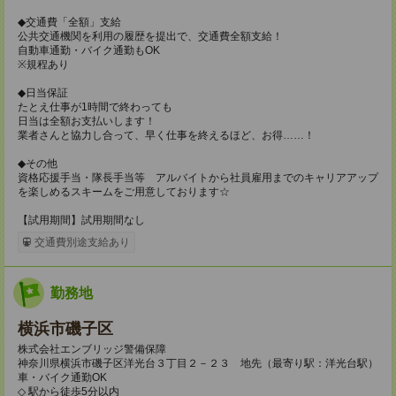
◆交通費「全額」支給
公共交通機関を利用の履歴を提出で、交通費全額支給！
自動車通勤・バイク通勤もOK
※規程あり
◆日当保証
たとえ仕事が1時間で終わっても
日当は全額お支払いします！
業者さんと協力し合って、早く仕事を終えるほど、お得……！
◆その他
資格応援手当・隊長手当等 アルバイトから社員雇用までのキャリアアップ
を楽しめるスキームをご用意しております☆
【試用期間】試用期間なし
交通費別途支給あり
勤務地
横浜市磯子区
株式会社エンブリッジ警備保障
神奈川県横浜市磯子区洋光台３丁目２－２３ 地先（最寄り駅：洋光台駅）
車・バイク通勤OK
◇ 駅から徒歩5分以内