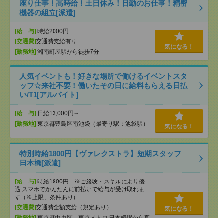
座り仕事！高時給！土日休み！日勤のお仕事！精密
機器の組立[派遣]
[給 与]
時給2000円
[交通費]
交通費支給有り
気になる！
[勤務地]
湘南町屋駅から徒歩7分
人気イベントも！好きな場所で働けるイベントスタ
ッフ☆来社不要！働いたその日に給料もらえる日払
い/T1[アルバイト]
[給 与]
日給13,000円～
[勤務地]
東京都豊島区南池袋（最寄り駅：池袋駅）
気になる！
特別時給1800円【ヴァレクストラ】短期スタッフ
日本橋[派遣]
[給 与]
時給1800円 ※ご経験・スキルにより優
遇 スマホでかんたんに前払いで給与が受け取れま
す（※上限、条件あり）
[交通費]
交通費全額支給（規定あり）
気になる！
[勤務地]
東京都中央区 東京メトロ 日本橋駅から直