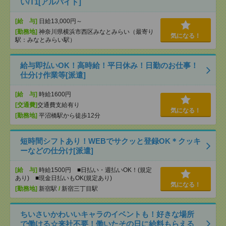
い/T1[アルバイト]
[給 与]
日給13,000円～
[勤務地]
神奈川県横浜市西区みなとみらい（最寄り
気になる！
駅：みなとみらい駅）
給与即払いOK！高時給！平日休み！日勤のお仕事！
仕分け作業等[派遣]
[給 与]
時給1600円
[交通費]
交通費支給有り
気になる！
[勤務地]
平沼橋駅から徒歩12分
短時間シフトあり！WEBでサクッと登録OK＊クッキ
ーなどの仕分け[派遣]
[給 与]
時給1500円 ■日払い・週払いOK！(規定
あり) ■現金日払いもOK(規定あり)
気になる！
[勤務地]
新宿駅
/
新宿三丁目駅
ちいさいかわいいキャラのイベントも！好きな場所
で働ける☆来社不要！働いたその日に給料もらえる