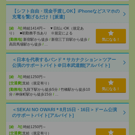
【シフト自由・現金手渡しOK】iPhoneなどスマホの
充電を繋げるだけ！[派遣]
[給 与]
時給1414円～ ▼日払いOK（規定あ
り） ■初勤務手当あり ※規定による
[勤務地]
新宿駅から徒歩
/
新宿三丁目駅から徒歩
/
気になる！
高田馬場駅から徒歩
/
…
＜日本を代表するバンド＊サカナクション＞ツアー
公演のサポートバイト＠日本武道館[アルバイト]
[給 与]
時給1250円～
[交通費]
支給（規定有り）
気になる！
[勤務地]
九段下駅から徒歩5分
/
竹橋駅から徒歩10
分
/
神保町駅から徒歩15分
/
…
＜SEKAI NO OWARI＊8月15日・16日＞ドーム公演
のサポートバイト[アルバイト]
[給 与]
時給1250円～
[交通費]
支給（規定有り）