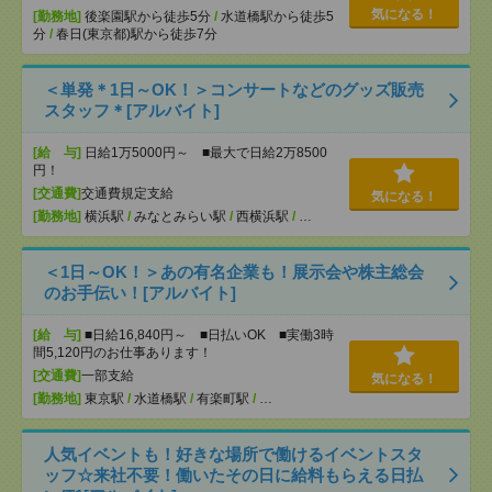
気になる！
[勤務地]
後楽園駅から徒歩5分
/
水道橋駅から徒歩5
分
/
春日(東京都)駅から徒歩7分
＜単発＊1日～OK！＞コンサートなどのグッズ販売
スタッフ＊[アルバイト]
[給 与]
日給1万5000円～ ■最大で日給2万8500
円！
[交通費]
交通費規定支給
気になる！
[勤務地]
横浜駅
/
みなとみらい駅
/
西横浜駅
/
…
＜1日～OK！＞あの有名企業も！展示会や株主総会
のお手伝い！[アルバイト]
[給 与]
■日給16,840円～ ■日払いOK ■実働3時
間5,120円のお仕事あります！
[交通費]
一部支給
気になる！
[勤務地]
東京駅
/
水道橋駅
/
有楽町駅
/
…
人気イベントも！好きな場所で働けるイベントスタ
ッフ☆来社不要！働いたその日に給料もらえる日払