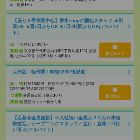
結（徒歩1分）
【座り＆手作業中心】香水shopの梱包スタッフ ★副
業OK ★週1日からOK ★1日1時間からOK[アルバイ
ト]
[給 与]
時給1,400円～
[勤務地]
東京都千代田区内神田2丁目14番12号 星屋
気になる！
第六ビル402号（最寄り駅：神田駅）
大田区！軽作業！時給1800円[派遣]
[給 与]
時給1800円 日額平均1万4400円/月額30
万2400円/残込39万2400円
[交通費]
交通費支給（規定あり）
気になる！
[勤務地]
流通センター駅から車
【応募者全員面接】☆入社祝い金最大２０万☆未経
験歓迎／オープニングスタッフ／直行・直帰／日払
い可☆[アルバイト]