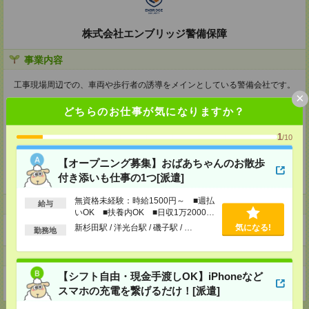
株式会社エンブリッジ警備保障
事業内容
工事現場周辺での、車両や歩行者の誘導をメインとしている警備会社です。
×
(1)お客様に「安心」頂ける警備員の配置、
どちらのお仕事が気になりますか？
(2)社員が「安心」して働ける労働環境の提供、
(3)警備により「安心」して生活出来る社会への貢献、
1
これらの３つの「安心」を提供することで、すべての方から愛される警備会
/10
社を目指しています。
【オープニング募集】おばあちゃんのお散歩
今後も更なる事業拡大に向けて、
付き添いも仕事の1つ[派遣]
共に会社を創り上げていくメンバーを募集いたします
無資格未経験：時給1500円～ ■週払
給与
ホームページ
いOK ■扶養内OK ■日収1万2000円
以上
新杉田駅 / 洋光台駅 / 磯子駅 / …
気になる!
https://en-gage.net/enbridge-s_saiyo1/
勤務地
事業所
【シフト自由・現金手渡しOK】iPhoneなど
神奈川県横浜市中区不老町２－１０－４徳永関内ビル３０２
スマホの充電を繋げるだけ！[派遣]