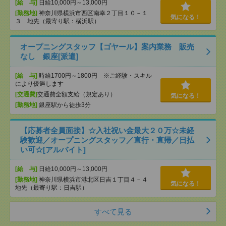
[給 与]
日給10,000円～13,000円
[勤務地]
神奈川県横浜市西区南幸２丁目１０－１
気になる！
３ 地先（最寄り駅：横浜駅）
オープニングスタッフ【ゴヤール】案内業務 販売
なし 銀座[派遣]
[給 与]
時給1700円～1800円 ※ご経験・スキル
により優遇します
[交通費]
交通費全額支給（規定あり）
気になる！
[勤務地]
銀座駅から徒歩3分
【応募者全員面接】☆入社祝い金最大２０万☆未経
験歓迎／オープニングスタッフ／直行・直帰／日払
い可☆[アルバイト]
[給 与]
日給10,000円～13,000円
[勤務地]
神奈川県横浜市港北区日吉１丁目４－４
気になる！
地先（最寄り駅：日吉駅）
すべて見る