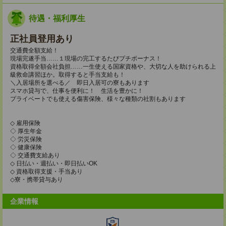
待遇・福利厚生
正社員登用あり
交通費全額支給！
現場完遂手当……１現場の完工するたびプチボーナス！
資格取得全額会社負担……一生使える国家資格や、大切な人を助けられる上
級救命講習ほか。取得すると手当支給も！
＼入居場所を選べる／ 即日入居可の寮もあります
スマホ貸与で、仕事を便利に！ 生活を豊かに！
プライベートでも使える傷害保険、様々な種類の社割もあります
◇ 雇用保険
◇ 厚生年金
◇ 労災保険
◇ 健康保険
◇ 交通費支給あり
◇ 日払い・週払い・即日払いOK
◇ 資格取得支援・手当あり
◇寮・携帯貸与あり
企業情報