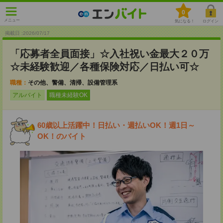
0
メニュー
気になる！
ログイン
掲載日 :2026
/
07
/
17
「応募者全員面接」☆入社祝い金最大２０万
☆未経験歓迎／各種保険対応／日払い可☆
職種：
その他、警備、清掃、設備管理系
アルバイト
職種未経験OK
60歳以上活躍中！日払い・週払いOK！週1日～
OK！のバイト