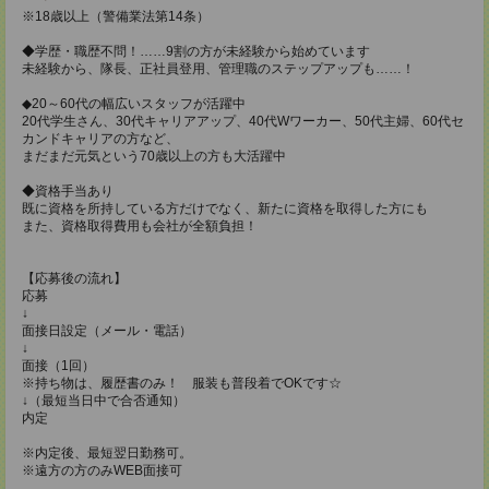
※18歳以上（警備業法第14条）
◆学歴・職歴不問！……9割の方が未経験から始めています
未経験から、隊長、正社員登用、管理職のステップアップも……！
◆20～60代の幅広いスタッフが活躍中
20代学生さん、30代キャリアアップ、40代Wワーカー、50代主婦、60代セ
カンドキャリアの方など、
まだまだ元気という70歳以上の方も大活躍中
◆資格手当あり
既に資格を所持している方だけでなく、新たに資格を取得した方にも
また、資格取得費用も会社が全額負担！
【応募後の流れ】
応募
↓
面接日設定（メール・電話）
↓
面接（1回）
※持ち物は、履歴書のみ！ 服装も普段着でOKです☆
↓（最短当日中で合否通知）
内定
※内定後、最短翌日勤務可。
※遠方の方のみWEB面接可