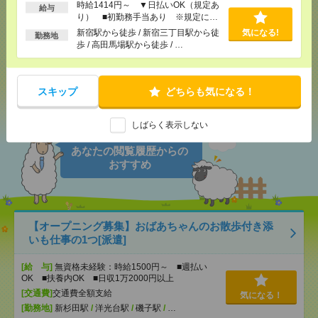
時給1414円～ ▼日払いOK（規定あ
給与
り） ■初勤務手当あり ※規定によ
る
新宿駅から徒歩 / 新宿三丁目駅から徒
気になる!
勤務地
歩 / 高田馬場駅から徒歩 / …
応募ページへ
スキップ
どちらも気になる！
気になる！
しばらく表示しない
あなたの閲覧履歴からの
おすすめ
【オープニング募集】おばあちゃんのお散歩付き添
いも仕事の1つ[派遣]
[給 与]
無資格未経験：時給1500円～ ■週払い
OK ■扶養内OK ■日収1万2000円以上
[交通費]
交通費全額支給
気になる！
[勤務地]
新杉田駅
/
洋光台駅
/
磯子駅
/
…