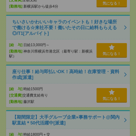
気になる！
[勤務地]
新横浜駅から徒歩4分
ちいさいかわいいキャラのイベントも！好きな場所
で働ける☆来社不要！働いたその日に給料もらえる
◎/T1[アルバイト]
[給 与]
日給13,000円～
[勤務地]
神奈川県横浜市港北区（最寄り駅：新横浜
気になる！
駅）
座り仕事！給与即払いOK！高時給！在庫管理・資料
作成[派遣]
[給 与]
時給1500円
[交通費]
交通費支給有り
気になる！
[勤務地]
藤沢駅
【期間限定】大手グループ企業×事務サポート@関内
駅直結＊50代活躍中[派遣]
[給 与]
時給1800円＋交