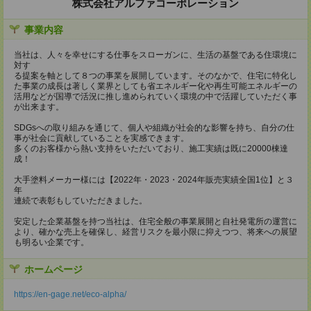
株式会社アルファコーポレーション
事業内容
当社は、人々を幸せにする仕事をスローガンに、生活の基盤である住環境に
対す
る提案を軸として８つの事業を展開しています。そのなかで、住宅に特化し
た事業の成長は著しく業界としても省エネルギー化や再生可能エネルギーの
活用などが国導で活況に推し進められていく環境の中で活躍していただく事
が出来ます。
SDGsへの取り組みを通じて、個人や組織が社会的な影響を持ち、自分の仕
事が社会に貢献していることを実感できます。
多くのお客様から熱い支持をいただいており、施工実績は既に20000棟達
成！
大手塗料メーカー様には【2022年・2023・2024年販売実績全国1位】と３
年
連続で表彰もしていただきました。
安定した企業基盤を持つ当社は、住宅全般の事業展開と自社発電所の運営に
より、確かな売上を確保し、経営リスクを最小限に抑えつつ、将来への展望
も明るい企業です。
ホームページ
https://en-gage.net/eco-alpha/