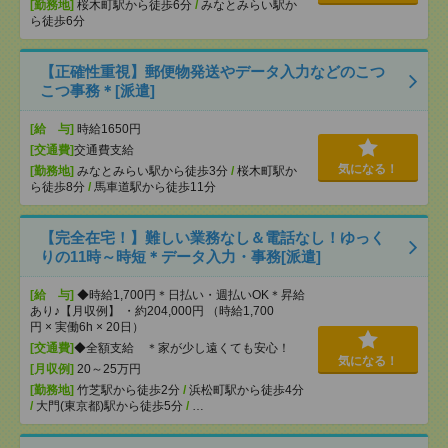
[勤務地]
桜木町駅から徒歩6分
/
みなとみらい駅か
ら徒歩6分
【正確性重視】郵便物発送やデータ入力などのこつ
こつ事務＊[派遣]
[給 与]
時給1650円
[交通費]
交通費支給
気になる！
[勤務地]
みなとみらい駅から徒歩3分
/
桜木町駅か
ら徒歩8分
/
馬車道駅から徒歩11分
【完全在宅！】難しい業務なし＆電話なし！ゆっく
りの11時～時短＊データ入力・事務[派遣]
[給 与]
◆時給1,700円＊日払い・週払いOK＊昇給
あり♪【月収例】 ・約204,000円 （時給1,700
円 × 実働6h × 20日）
[交通費]
◆全額支給 ＊家が少し遠くても安心！
気になる！
[月収例]
20～25万円
[勤務地]
竹芝駅から徒歩2分
/
浜松町駅から徒歩4分
/
大門(東京都)駅から徒歩5分
/
…