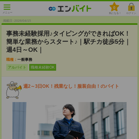
0
メニュー
気になる！
ログイン
掲載日 :2026
/
04
/
15
事務未経験採用♪タイピングができればOK！
簡単な業務からスタート♪｜駅チカ徒歩5分｜
週4日～OK｜
職種：
一般事務
アルバイト
職種未経験OK
週2～3日OK！残業なし！服装自由！のバイト