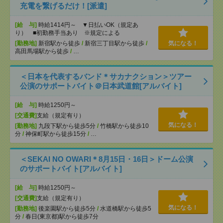
充電を繋げるだけ！[派遣]
[給 与]
時給1414円～ ▼日払いOK（規定あ
り） ■初勤務手当あり ※規定による
[勤務地]
新宿駅から徒歩
/
新宿三丁目駅から徒歩
/
気になる！
高田馬場駅から徒歩
/
…
＜日本を代表するバンド＊サカナクション＞ツアー
公演のサポートバイト＠日本武道館[アルバイト]
[給 与]
時給1250円～
[交通費]
支給（規定有り）
気になる！
[勤務地]
九段下駅から徒歩5分
/
竹橋駅から徒歩10
分
/
神保町駅から徒歩15分
/
…
＜SEKAI NO OWARI＊8月15日・16日＞ドーム公演
のサポートバイト[アルバイト]
[給 与]
時給1250円～
[交通費]
支給（規定有り）
気になる！
[勤務地]
後楽園駅から徒歩5分
/
水道橋駅から徒歩5
分
/
春日(東京都)駅から徒歩7分