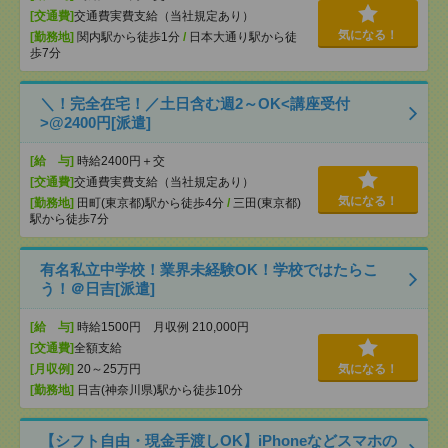
[交通費]
交通費実費支給（当社規定あり）
気になる！
[勤務地]
関内駅から徒歩1分
/
日本大通り駅から徒
歩7分
＼！完全在宅！／土日含む週2～OK<講座受付
>@2400円[派遣]
[給 与]
時給2400円＋交
[交通費]
交通費実費支給（当社規定あり）
気になる！
[勤務地]
田町(東京都)駅から徒歩4分
/
三田(東京都)
駅から徒歩7分
有名私立中学校！業界未経験OK！学校ではたらこ
う！＠日吉[派遣]
[給 与]
時給1500円 月収例 210,000円
[交通費]
全額支給
[月収例]
20～25万円
気になる！
[勤務地]
日吉(神奈川県)駅から徒歩10分
【シフト自由・現金手渡しOK】iPhoneなどスマホの