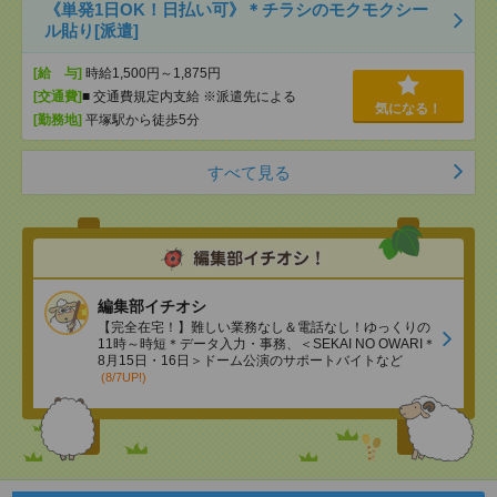
《単発1日OK！日払い可》＊チラシのモクモクシー
ル貼り[派遣]
[給 与]
時給1,500円～1,875円
[交通費]
■ 交通費規定内支給 ※派遣先による
気になる！
[勤務地]
平塚駅から徒歩5分
すべて見る
編集部イチオシ
【完全在宅！】難しい業務なし＆電話なし！ゆっくりの
11時～時短＊データ入力・事務、＜SEKAI NO OWARI＊
8月15日・16日＞ドーム公演のサポートバイトなど
(8/7UP!)