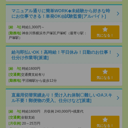
マニュアル通りに簡単WORK◆未経験から好きな時
にお仕事できる！単発OK◎試験監督[アルバイト]
[給 与]
時給1,300円～
[勤務地]
神奈川県横浜市戸塚区戸塚町（最寄り駅：
気になる！
戸塚駅）
給与即払いOK！高時給！平日休み！日勤のお仕事！
仕分け作業等[派遣]
[給 与]
時給1600円
[交通費]
交通費支給有り
気になる！
[勤務地]
平沼橋駅から徒歩12分
直雇用切替実績あり！受け入れ体制〇難しいOAスキ
ル不要！郵便物の受入、仕分けなど[派遣]
[給 与]
時給1600円 月収例 240,000円+残業代
[交通費]
全額支給
[月収例]
20～25万円
気になる！