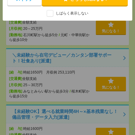
遣]
しばらく表示しない
[給 与]
時給1520円 月収例 222,832円+残業代
[交通費]
全額支給
[月収例]
20～25万円
気になる！
[勤務地]
石川町駅から徒歩5分
/
元町・中華街駅か
ら徒歩10分
＼未経験から在宅デビュー／カンタン部署サポー
ト！社食あり[派遣]
[給 与]
時給1650円 月収例 253,110円
[交通費]
全額支給
[月収例]
25～30万円
気になる！
[勤務地]
みなとみらい駅から徒歩3分
/
桜木町駅か
ら徒歩15分
【未経験OK】選べる就業時間4H～×基本残業なし！
備品管理・データ入力[派遣]
[給 与]
時給1600円
[交通費]
全額支給