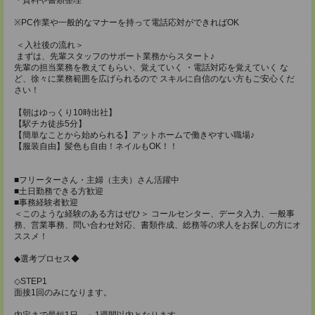
※PC作業や一般的なマナーを持って電話応対ができればOK
＜入社後の流れ＞
まずは、先輩スタッフのサポート業務からスタート♪
先輩の担当業務を教えてもらい、覚えていく ・電話対応を覚えていく な
ど、徐々に業務範囲を広げられるので スキルに自信のない方もご安心くだ
さい！
【朝はゆっくり10時出社】
【駅チカ徒歩5分】
【簡単なことから始められる】アットホームで働きやすい職場♪
【服装自由】髪色も自由！ネイルもOK！！
■フリーターさん・主婦（主夫）さん活躍中
■土日勤務できる方歓迎
■事務経験者歓迎
＜このような経験のある方はぜひ＞ コールセンター、データ入力、一般事
務、営業事務、問い合わせ対応、書類作成、総務等の求人をお探しの方にオ
ススメ！
◆選考プロセス◆
◇STEP1
面接1回のみになります。
内定まで最短1日、～1週間以内となります。