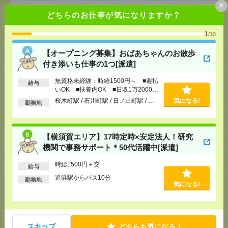
×
[給 与]
無資格未経験：時給1500円～ ■週払い
どちらのお仕事が気になりますか？
OK ■扶養内OK ■日収1万2000円以上
[交通費]
交通費全額支給
気になる！
1
/10
[勤務地]
桜木町駅
/
石川町駅
/
日ノ出町駅
/
…
【オープニング募集】おばあちゃんのお散歩
付き添いも仕事の1つ[派遣]
【横須賀エリア】17時定時×安定法人！研究機関で事
務サポート＊50代活躍中[派遣]
無資格未経験：時給1500円～ ■週払
給与
いOK ■扶養内OK ■日収1万2000円
[給 与]
時給1500円＋交
以上
桜木町駅 / 石川町駅 / 日ノ出町駅 / …
気になる!
勤務地
[交通費]
※交通費全額支給
気になる！
[勤務地]
追浜駅からバス10分
【横須賀エリア】17時定時×安定法人！研究
1750円＊＼完全電話なし／ゆったり9:50出社！こつ
機関で事務サポート＊50代活躍中[派遣]
こつデータ入力[派遣]
時給1500円＋交
給与
[給 与]
時給1750円
追浜駅からバス10分
勤務地
[交通費]
全額支給
気になる!
気になる！
[勤務地]
銀座駅から徒歩4分
/
有楽町駅から徒歩10
分
9月×東京電力Gで電話ナシ！入力メインのお仕事[派
スキップ
どちらも気になる！