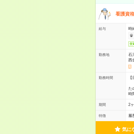
看護資
時
給与
交
石
勤務地
西
【
勤務時間
1
た
時
2
期間
履
特徴
気に