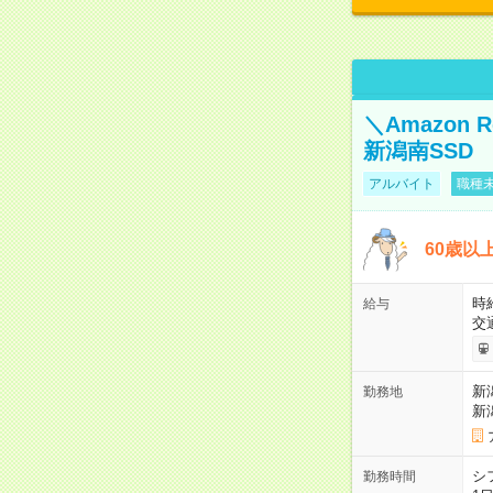
＼Amazon
新潟南SSD
アルバイト
職種未
60歳以
時給
給与
交
新
勤務地
新
シ
勤務時間