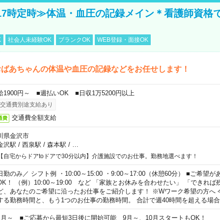
17時定時≫体温・血圧の記録メイン＊看護師資格
K
社会人未経験OK
ブランクOK
WEB登録・面接OK
おばあちゃんの体温や血圧の記録などをお任せします！
給1900円～ ■週払いOK ■日収1万5200円以上
交通費別途支給あり
交通費全額支給
通費
川県金沢市
金沢駅
/
西泉駅
/
森本駅
/
…
【自宅からドアtoドアで30分以内】介護施設でのお仕事。勤務地選べます！
日勤のみ／ シフト例 ・10:00～15:00 ・9:00～17:00（休憩60分） ■ご希
OK！ （例）10:00～19:00 など 「家族とお休みを合わせたい」 「できれ
ど、あなたのご希望に沿ったお仕事をご紹介します！ ※Wワーク希望の方へ 
する勤務時間と、もう1つのお仕事の勤務時間。 合計で週40時間を超える場
ヶ月～ ■ご応募から最短3日後に開始可能 9月～、10月スタートもOK！