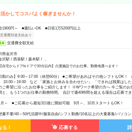
格活かしてコスパよく稼ぎませんか！
給1900円～ ■週払いOK ■日収1万5200円以上
交通費別途支給あり
交通費全額支給
通費
川県金沢市
金沢駅
/
西泉駅
/
森本駅
/
…
【自宅からドアtoドアで30分以内】介護施設でのお仕事。勤務地選べます！
日勤のみ】9:00～17:00（休憩60分） ■ご希望があればその他シフトもOK！ （例）
0:00～19:00 など 「家族とお休みを合わせたい」 「できれば残業はし
のご希望に沿ったお仕事をご紹介します！ ※Wワーク希望の方へ 今ご覧のお
間と、もう1つのお仕事の勤務時間。 合計で週40時間を超える場合は応募で
ヶ月～ ■ご応募から最短3日後に開始可能 9月～、10月スタートもOK！
歴書不要
/
40～50代活躍中
/
服装自由
/
シフト勤務
/
10名以上の大量募集
/
パソコン
なる！
応募する
詳