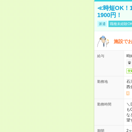
≪時短OK！
1900円！
派遣
職種未経験O
施設で
時
給与
交
石
勤務地
西
＼
勤務時間
も
な
望
2
期間