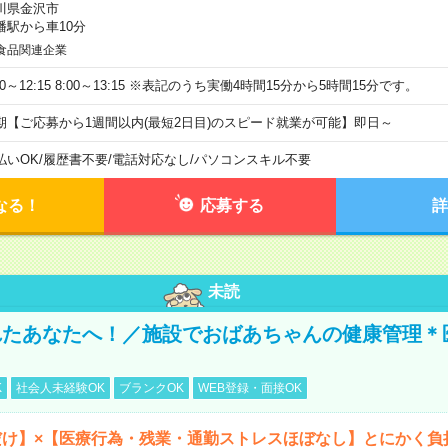
川県金沢市
幡駅から車10分
食品関連企業
00～12:15 8:00～13:15 ※表記のうち実働4時間15分から5時間15分です。
期【ご応募から1週間以内(最短2日目)のスピード就業が可能】即日～
払いOK
/
履歴書不要
/
電話対応なし
/
パソコンスキル不要
なる！
応募する
詳
未読
れたあなたへ！／施設でおばあちゃんの健康管理＊
K
社会人未経験OK
ブランクOK
WEB登録・面接OK
だけ】×【医療行為・残業・通勤ストレスほぼなし】とにかく負