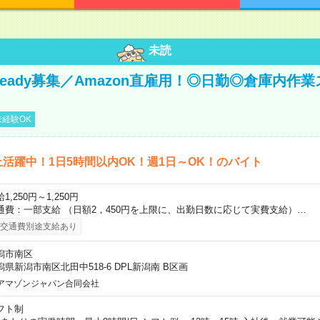
未読
 Ready募集／Amazon直雇用！◎日勤◎倉庫内作
経験OK
上活躍中！1日5時間以内OK！週1日～OK！のバイト
1,250円～1,250円
通費：一部支給 （日額2，450円を上限に、出勤日数に応じて実費支給）…
交通費別途支給あり
潟市南区
潟県新潟市南区北田中518-6 DPL新潟南 B区画
アマゾンジャパン合同会社
フト制