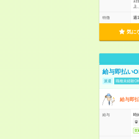
1
上
週
特徴
気に
給与即払いO
派遣
職種未経験O
給与即
時給
給与
交