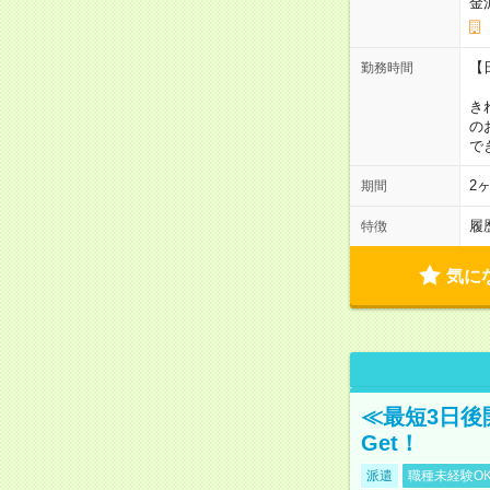
金
【
勤務時間
1
き
の
で
2
期間
履
特徴
気に
≪最短3日後
Get！
派遣
職種未経験O