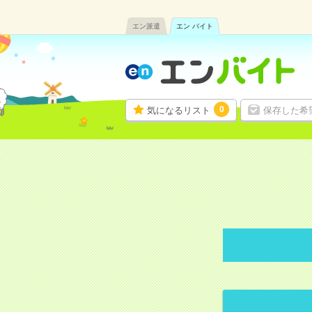
エン派遣
エン バイト
0
気になるリスト
保存した希