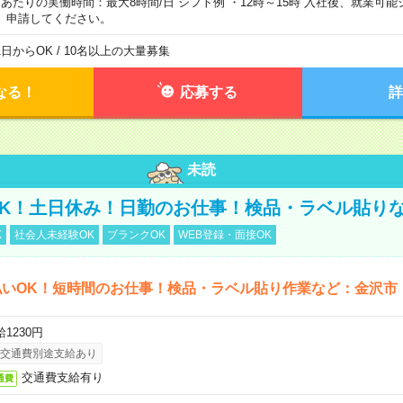
日あたりの実働時間：最大8時間/日 シフト例 ・12時～15時 入社後、就業可
、申請してください。
1日からOK / 10名以上の大量募集
なる！
応募する
詳
未読
K！土日休み！日勤のお仕事！検品・ラベル貼り
K
社会人未経験OK
ブランクOK
WEB登録・面接OK
払いOK！短時間のお仕事！検品・ラベル貼り作業など：金沢市
1230円
交通費別途支給あり
交通費支給有り
通費