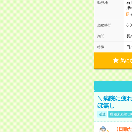
石
勤務地
津
8:
勤務時間
長
期間
日
特徴
気に
＼病院に疲
ぼ無し
派遣
職種未経験O
【日勤