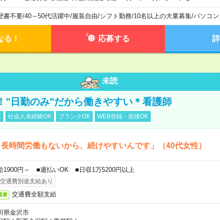
歴書不要
/
40～50代活躍中
/
服装自由
/
シフト勤務
/
10名以上の大量募集
/
パソコン
なる！
応募する
詳
未読
！"日勤のみ"だから働きやすい＊看護師
K
社会人未経験OK
ブランクOK
WEB登録・面接OK
長時間労働もないから、続けやすいんです」（40代女性）
給1900円～ ■週払いOK ■日収1万5200円以上
交通費別途支給あり
交通費全額支給
通費
川県金沢市