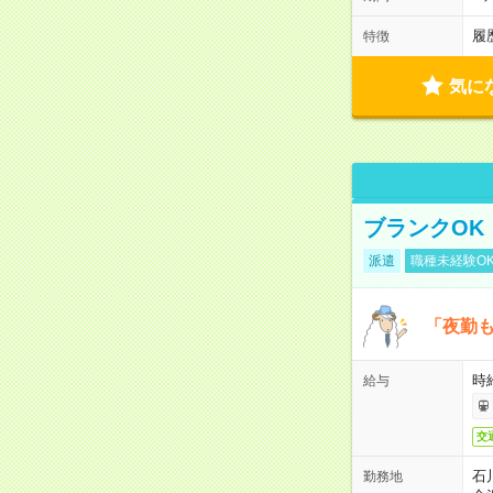
履
特徴
気に
ブランクOK
派遣
職種未経験O
「夜勤も
時
給与
交
石
勤務地