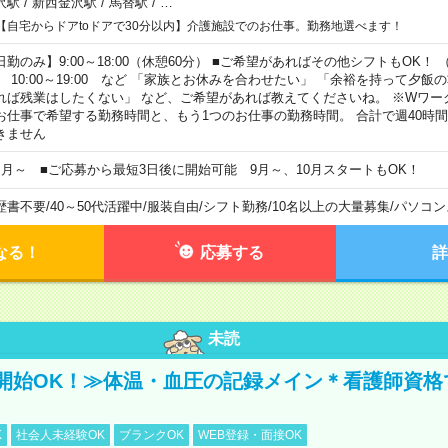
沢駅
/
新西金沢駅
/
馬替駅
/
…
【自宅からドアtoドアで30分以内】介護施設でのお仕事。勤務地選べます！
日勤のみ】9:00～18:00（休憩60分） ■ご希望があればその他シフトもOK！ （例）
0:00～19:00 など 「家族とお休みを合わせたい」 「余裕を持って夕飯
れば残業はしたくない」 など、ご希望があれば教えてくださいね。 ※Wワー
お仕事で希望する勤務時間と、もう1つのお仕事の勤務時間。 合計で週40時
きません
ヶ月～ ■ご応募から最短3日後に開始可能 9月～、10月スタートもOK！
歴書不要
/
40～50代活躍中
/
服装自由
/
シフト勤務
/
10名以上の大量募集
/
パソコン
なる！
応募する
詳
未読
開始OK！≫体温・血圧の記録メイン＊看護師資格
K
社会人未経験OK
ブランクOK
WEB登録・面接OK