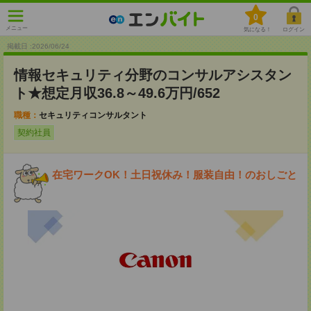
0
メニュー
気になる！
ログイン
掲載日 :2026
/
06
/
24
情報セキュリティ分野のコンサルアシスタン
ト★想定月収36.8～49.6万円/652
職種：
セキュリティコンサルタント
契約社員
在宅ワークOK！土日祝休み！服装自由！のおしごと