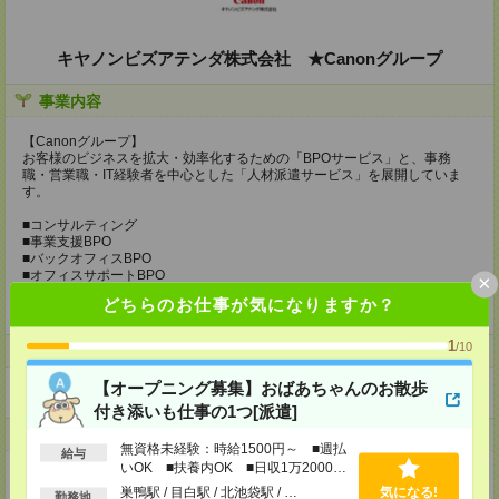
キヤノンビズアテンダ株式会社 ★Canonグループ
事業内容
【Canonグループ】
お客様のビジネスを拡大・効率化するための「BPOサービス」と、事務
職・営業職・IT経験者を中心とした「人材派遣サービス」を展開していま
す。
■コンサルティング
■事業支援BPO
■バックオフィスBPO
■オフィスサポートBPO
×
■コンタクトセンターBPO
どちらのお仕事が気になりますか？
■人材派遣
1
/10
ホームページ
【オープニング募集】おばあちゃんのお散歩
https://en-gage.net/canon-ba_career/
付き添いも仕事の1つ[派遣]
事業所
無資格未経験：時給1500円～ ■週払
給与
いOK ■扶養内OK ■日収1万2000円
東京都品川区東品川3丁目32番42号ISビル
以上
巣鴨駅 / 目白駅 / 北池袋駅 / …
気になる!
勤務地