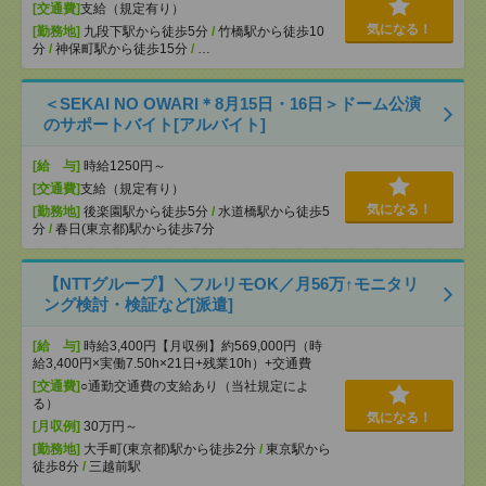
[交通費]
支給（規定有り）
気になる！
[勤務地]
九段下駅から徒歩5分
/
竹橋駅から徒歩10
分
/
神保町駅から徒歩15分
/
…
＜SEKAI NO OWARI＊8月15日・16日＞ドーム公演
のサポートバイト[アルバイト]
[給 与]
時給1250円～
[交通費]
支給（規定有り）
気になる！
[勤務地]
後楽園駅から徒歩5分
/
水道橋駅から徒歩5
分
/
春日(東京都)駅から徒歩7分
【NTTグループ】＼フルリモOK／月56万↑モニタリ
ング検討・検証など[派遣]
[給 与]
時給3,400円【月収例】約569,000円（時
給3,400円×実働7.50h×21日+残業10h）+交通費
[交通費]
○通勤交通費の支給あり（当社規定によ
る）
気になる！
[月収例]
30万円～
[勤務地]
大手町(東京都)駅から徒歩2分
/
東京駅から
徒歩8分
/
三越前駅