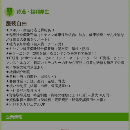
待遇・福利厚生
服装自由
★スキル・実績に応じ昇給あり
★各種社会保険完備（キヤノン健康保険組合に加入。健康診断・がん検診な
ど従業員の健康をサポート）
★社内表彰制度（個人賞・チーム賞）
★キヤノン健康保険組合保養所（湯布院・箱根・熱海）
★e-ラーニング（200を超えるコンテンツを無料で受講可）
★IT研修（officeスキル・セキュリティ・ネットワーク・AI・IT資格・ヒュー
マンスキルなど、幅広いカテゴリーの中から実務に必要な研修を無料で受講
可／事前の社内承認あり）
★社員紹介制度
★各種手当（時間外、出張など）
★各種休業（介護、産前・産後、育児）
★祝い金制度（結婚、出産、傷病見舞い）
★正社員登用制度あり
★資格取得奨励一時金制度（資格の種類により1万円～最大10万円）
★資格取得支援制度（受験料・更新費用・研修受講費用の支援）
★ビジネスカジュアルOK
企業情報