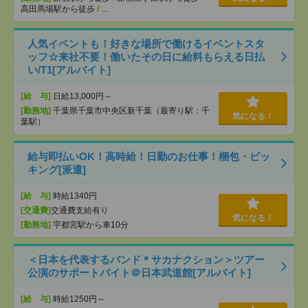
高田馬場駅から徒歩
/
…
人気イベントも！好きな場所で働けるイベントスタ
ッフ☆来社不要！働いたその日に給料もらえる日払
い/T1[アルバイト]
[給 与]
日給13,000円～
[勤務地]
千葉県千葉市中央区新千葉（最寄り駅：千
気になる！
葉駅）
給与即払いOK！高時給！日勤のお仕事！梱包・ピッ
キング[派遣]
[給 与]
時給1340円
[交通費]
交通費支給有り
気になる！
[勤務地]
宇都宮駅から車10分
＜日本を代表するバンド＊サカナクション＞ツアー
公演のサポートバイト＠日本武道館[アルバイト]
[給 与]
時給1250円～