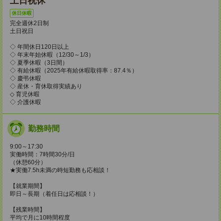
土日祝休
休日休暇
完全週休2日制
土日祝日
◇ 年間休日120日以上
◇ 年末年始休暇（12/30～1/3）
◇ 夏季休暇（3日間）
◇ 有給休暇（2025年有給休暇取得率：87.4％）
◇ 慶弔休暇
◇ 産休・育休取得実績あり
◇ 育児休暇
◇ 介護休暇
勤務時間
9:00～17:30
実働時間：7時間30分/日
（休憩60分）
★実働7.5h未満の時短勤務も応相談！
【就業期間】
即日～長期（着任日は応相談！）
【残業時間】
平均で月に10時間程度