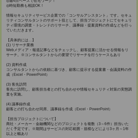
◎週4日ペースで在宅ワーク！
◎時短勤務も相談OK！
情報セキュリティサービス企業での「コンサルアシスタント」です。セキュ
リティコンサルタントのサポート役として、担当プロジェクトにてセキュリ
ティ環境の調査・トレンドのリサーチ、議事録・提案資料の作成などを行っ
ていただきます。
【具体的には…】
(1) リサーチ業務
Webメディア・報道記事などをチェックし、顧客提案に活かせる情報をリ
サーチ。※コンサルタントからの要望でリサーチを行うケースもあり
(2) 資料作成
コンサルタントからの依頼に基づき、顧客に提示する提案書・会議資料の作
成（Excel・PowerPoint）
(3) 客先訪問
客先に訪問し、顧客担当者との打ち合わせや情報セキュリティ対策の実態調
査を実施。
(4) 議事録作成
顧客との打ち合わせ同席、議事録を作成（Excel・PowerPoint）
【担当プロジェクトについて】
商社・メーカー・金融機関などのプロジェクトを複数（3～6件）担当いた
だく予定です。※期間はサービスの対応範囲・規模などにより3ヶ月～1年
以上と幅あり