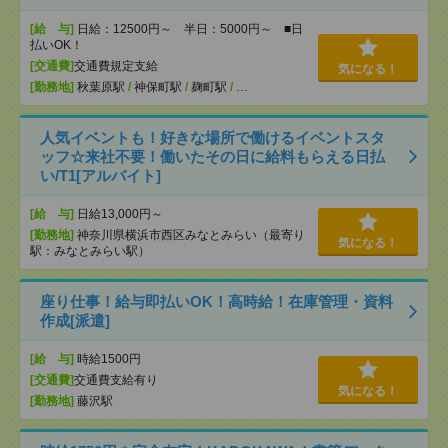
[給 与]
日給：12500円～ 半日：5000円～ ■日
払いOK！
[交通費]
交通費規定支給
気になる！
[勤務地]
秋葉原駅
/
神保町駅
/
麹町駅
/
…
人気イベントも！好きな場所で働けるイベントスタ
ッフ☆来社不要！働いたその日に給料もらえる日払
い/T1[アルバイト]
[給 与]
日給13,000円～
[勤務地]
神奈川県横浜市西区みなとみらい（最寄り
気になる！
駅：みなとみらい駅）
座り仕事！給与即払いOK！高時給！在庫管理・資料
作成[派遣]
[給 与]
時給1500円
[交通費]
交通費支給有り
気になる！
[勤務地]
藤沢駅