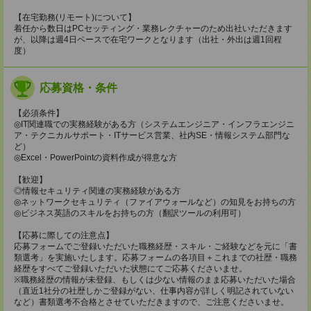
【在宅勤務(リモート)について】
着任から数日はPCセッティング・業務レクチャーのため出社いただきます
が、以降は週4日ペースで在宅ワークとなります（出社・外出は週1回程
度）
応募資格・条件
【必須条件】
◎IT関連職での実務経験がある方（システムエンジニア・インフラエンジニ
ア・テクニカルサポート・ITサービス営業、社内SE・情報システム部門な
ど）
◎Excel・PowerPointの資料作成が得意な方
【歓迎】
◎情報セキュリティ関連の実務経験がある方
◎ネットワークセキュリティ（ファイアウォールなど）の知見をお持ちの方
◎ビジネス英語のスキルをお持ちの方（翻訳ツールの利用可）
【応募に際しての注意点】
応募フォームでご登録いただいた職務経歴・スキル・ご経験などを元に「書
類選考」を実施いたします。応募フォームの各項目＋これまでの社歴・職務
経歴をすべてご登録いただいた状態にてご応募くださいませ。
※職務経歴の情報が未登録、もしくは少ない情報のまま応募いただいた場合
（直近1社分の社歴しかご登録がない、仕事内容が詳しく明記されていない
など）書類選考不合格とさせていただきますので、ご注意くださいませ。