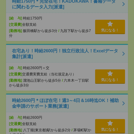
時給1750円＊完全在宅！KADOKAWA！書籍データ
に関わるデータ入力[派遣]
[給 与]
時給1750円
[交通費]
全額支給
気になる！
[勤務地]
飯田橋駅から徒歩3分
/
九段下駅から徒歩7
分
在宅あり！時給2600円！独立行政法人！Excelデータ
集計[派遣]
[給 与]
時給2600円＋交
[交通費]
交通費実費支給（当社規定あり）
気になる！
[勤務地]
溜池山王駅から徒歩5分
/
六本木一丁目駅
から徒歩3分
時給2600円＊ほぼ在宅！週3～4日＆16時迄OK！補助
金申請のサポート業務[派遣]
[給 与]
時給2600円
[交通費]
全額支給
気になる！
[勤務地]
八丁堀(東京都)駅から徒歩2分
/
茅場町駅か