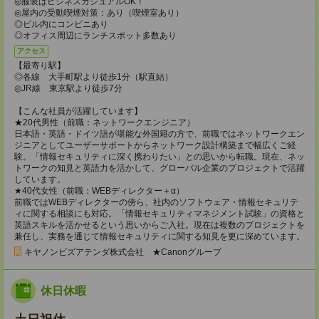
◎服装はビジネスカジュアルOK！
◎屋内の受動喫煙対策：あり（喫煙室あり）
◎ビル内にコンビニあり
◎オフィス周辺にランチスポット多数あり
アクセス
【最寄り駅】
◎各線 大手町駅より徒歩1分（駅直結）
◎JR線 東京駅より徒歩7分
【こんな社員が活躍しています】
★20代男性（前職：ネットワークエンジニア）
日本語・英語・ドイツ語が堪能な外国籍の方で、前職ではネットワークエン
ジニアとしてユーザーサポートからネットワーク設計構築まで幅広くご経
験。「情報セキュリティに深く携わりたい」との思いから転職。現在、ネッ
トワークの知見と英語力を活かして、グローバル企業のプロジェクトで活躍
しています。
★40代女性（前職：WEBディレクター＋α）
前職ではWEBディレクターの傍ら、社内のソフトウェア・情報セキュリテ
ィに関する相談にも対応。「情報セキュリティマネジメント試験」の資格と
英語スキルを活かせるという思いからご入社。現在は複数のプロジェクトを
兼任し、実務を通じて情報セキュリティに関する知見を更に深めています。
キヤノンビズアテンダ株式会社 ★Canonグループ
休日休暇