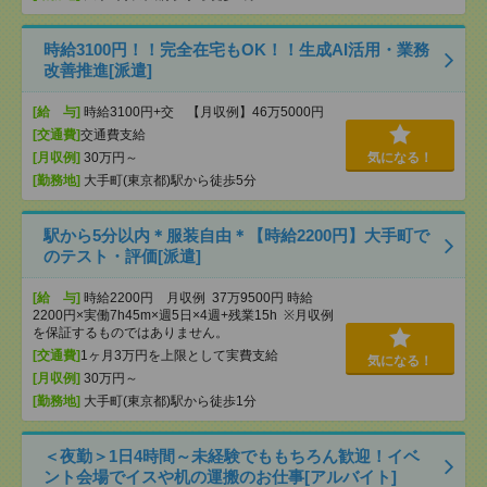
時給3100円！！完全在宅もOK！！生成AI活用・業務
改善推進[派遣]
[給 与]
時給3100円+交 【月収例】46万5000円
[交通費]
交通費支給
[月収例]
30万円～
気になる！
[勤務地]
大手町(東京都)駅から徒歩5分
駅から5分以内＊服装自由＊【時給2200円】大手町で
のテスト・評価[派遣]
[給 与]
時給2200円 月収例 37万9500円 時給
2200円×実働7h45m×週5日×4週+残業15h ※月収例
を保証するものではありません。
[交通費]
1ヶ月3万円を上限として実費支給
気になる！
[月収例]
30万円～
[勤務地]
大手町(東京都)駅から徒歩1分
＜夜勤＞1日4時間～未経験でももちろん歓迎！イベ
ント会場でイスや机の運搬のお仕事[アルバイト]