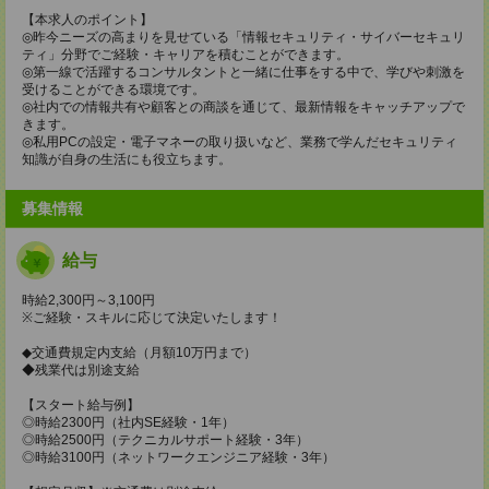
【本求人のポイント】
◎昨今ニーズの高まりを見せている「情報セキュリティ・サイバーセキュリ
ティ」分野でご経験・キャリアを積むことができます。
◎第一線で活躍するコンサルタントと一緒に仕事をする中で、学びや刺激を
受けることができる環境です。
◎社内での情報共有や顧客との商談を通じて、最新情報をキャッチアップで
きます。
◎私用PCの設定・電子マネーの取り扱いなど、業務で学んだセキュリティ
知識が自身の生活にも役立ちます。
募集情報
給与
時給2,300円～3,100円
※ご経験・スキルに応じて決定いたします！
◆交通費規定内支給（月額10万円まで）
◆残業代は別途支給
【スタート給与例】
◎時給2300円（社内SE経験・1年）
◎時給2500円（テクニカルサポート経験・3年）
◎時給3100円（ネットワークエンジニア経験・3年）