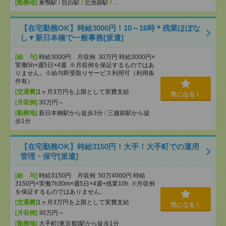
[勤務地]
巣鴨駅
/
目白駅
/
北池袋駅
/
…
【在宅勤務OK】時給3000円！10～16時＊残業ほぼな
し▼新日本橋で一般事務[派遣]
[給 与]
時給3000円 月収例 30万円 時給3000円×
実働5h×週5日×4週 ※月収例を保証するものではあ
りません。※給与即受取りサービス利用可（利用条
件有）
[交通費]
1ヶ月3万円を上限として実費支給
気になる！
[月収例]
30万円～
[勤務地]
新日本橋駅から徒歩3分
/
三越前駅から徒
歩1分
【在宅勤務OK】時給3150円！大手！大手町での運用
管理・保守[派遣]
[給 与]
時給3150円 月収例 50万4000円 時給
3150円×実働7h30m×週5日×4週+残業10h ※月収例
を保証するものではありません。
[交通費]
1ヶ月3万円を上限として実費支給
気になる！
[月収例]
30万円～
[勤務地]
大手町(東京都)駅から徒歩1分