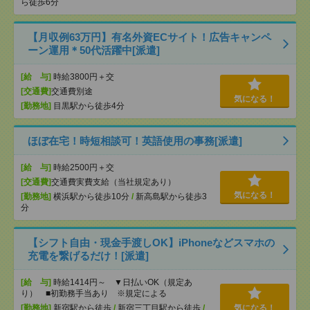
ら徒歩6分
【月収例63万円】有名外資ECサイト！広告キャンペ
ーン運用＊50代活躍中[派遣]
[給 与]
時給3800円＋交
[交通費]
交通費別途
気になる！
[勤務地]
目黒駅から徒歩4分
ほぼ在宅！時短相談可！英語使用の事務[派遣]
[給 与]
時給2500円＋交
[交通費]
交通費実費支給（当社規定あり）
気になる！
[勤務地]
横浜駅から徒歩10分
/
新高島駅から徒歩3
分
【シフト自由・現金手渡しOK】iPhoneなどスマホの
充電を繋げるだけ！[派遣]
[給 与]
時給1414円～ ▼日払いOK（規定あ
り） ■初勤務手当あり ※規定による
[勤務地]
新宿駅から徒歩
/
新宿三丁目駅から徒歩
/
気になる！