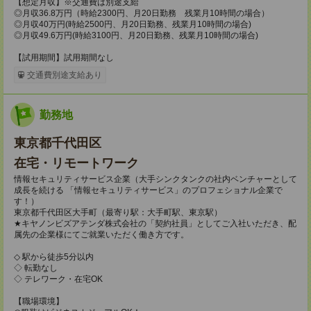
【想定月収】※交通費は別途支給
◎月収36.8万円（時給2300円、月20日勤務 残業月10時間の場合）
◎月収40万円(時給2500円、月20日勤務、残業月10時間の場合)
◎月収49.6万円(時給3100円、月20日勤務、残業月10時間の場合)
【試用期間】試用期間なし
交通費別途支給あり
勤務地
東京都千代田区
在宅・リモートワーク
情報セキュリティサービス企業（大手シンクタンクの社内ベンチャーとして
成長を続ける 「情報セキュリティサービス」のプロフェショナル企業で
す！）
東京都千代田区大手町（最寄り駅：大手町駅、東京駅）
★キヤノンビズアテンダ株式会社の「契約社員」としてご入社いただき、配
属先の企業様にてご就業いただく働き方です。
◇ 駅から徒歩5分以内
◇ 転勤なし
◇ テレワーク・在宅OK
【職場環境】