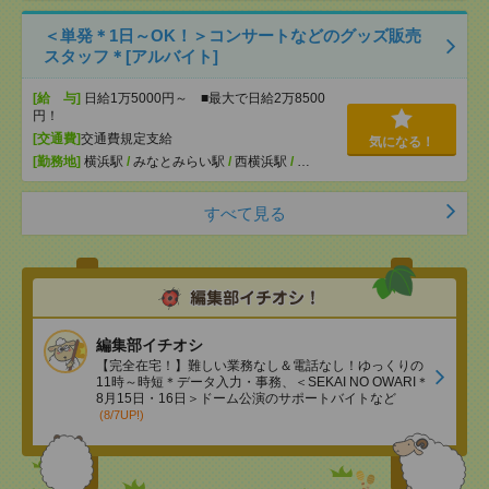
＜単発＊1日～OK！＞コンサートなどのグッズ販売
スタッフ＊[アルバイト]
[給 与]
日給1万5000円～ ■最大で日給2万8500
円！
[交通費]
交通費規定支給
気になる！
[勤務地]
横浜駅
/
みなとみらい駅
/
西横浜駅
/
…
すべて見る
編集部イチオシ
【完全在宅！】難しい業務なし＆電話なし！ゆっくりの
11時～時短＊データ入力・事務、＜SEKAI NO OWARI＊
8月15日・16日＞ドーム公演のサポートバイトなど
(8/7UP!)