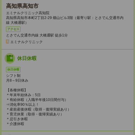
高知県高知市
エミナルクリニック高知院
高知県高知市本町2丁目2-29 畑山ビル3階（最寄り駅：とさでん交通市内
線 大橋通駅）
アクセス
とさでん交通市内線 大橋通駅 徒歩1分
エミナルクリニック
休日休暇
休日休暇
シフト制
月8～9日休み
【各種休暇】
＊年末年始休み：5日
＊有給休暇（入職半年後10日間付与）
⇒消化率90％以上！
＊産前産後休暇（取得・復帰実績あり）
＊育児休業（取得・復帰実績あり）
＊忌引き休暇
＊介護休暇