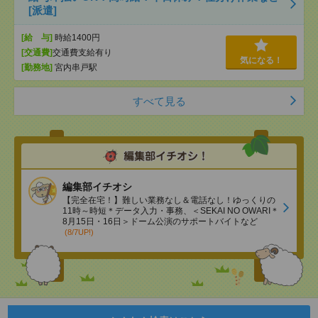
[派遣]
[給 与]
時給1400円
[交通費]
交通費支給有り
気になる！
[勤務地]
宮内串戸駅
すべて見る
編集部イチオシ
【完全在宅！】難しい業務なし＆電話なし！ゆっくりの
11時～時短＊データ入力・事務、＜SEKAI NO OWARI＊
8月15日・16日＞ドーム公演のサポートバイトなど
(8/7UP!)