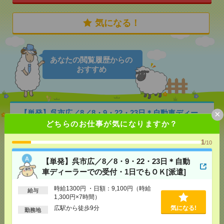
気になる！
あなたの閲覧履歴からの
おすすめ
×
【単発】呉市広／8／8・9・22・23日＊自動車ディー
ラーでの受付・1日でもＯＫ[派遣]
どちらのお仕事が気になりますか？
[給 与]
時給1300円 ・日額：9,100円（時給1,300
1
/10
円×7時間）
[交通費]
・自転車通勤可 ・車通勤可(駐車場無料)
【単発】呉市広／8／8・9・22・23日＊自動
気になる！
[勤務地]
広駅から徒歩9分
車ディーラーでの受付・1日でもＯＫ[派遣]
時給1300円 ・日額：9,100円（時給
給与
未経験OK！残業ほぼなし▼広島で受付[派遣]
1,300円×7時間）
広駅から徒歩9分
気になる!
勤務地
[給 与]
時給1500円 月収例 21万円 時給1500円×
実働7h×週5日×4週 ※月収例を保証するものではあ