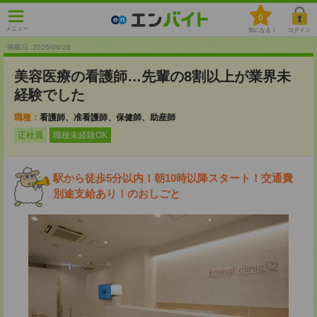
0
メニュー
気になる！
ログイン
掲載日 :2026
/
06
/
26
美容医療の看護師…先輩の8割以上が業界未
経験でした
職種：
看護師、准看護師、保健師、助産師
正社員
職種未経験OK
駅から徒歩5分以内！朝10時以降スタート！交通費
別途支給あり！のおしごと