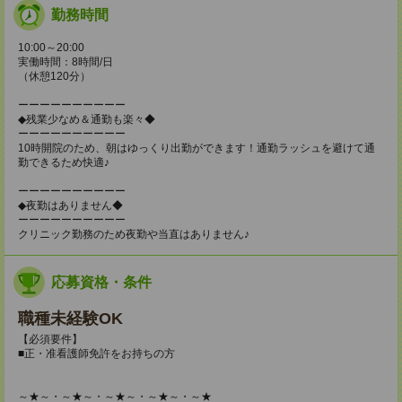
勤務時間
10:00～20:00
実働時間：8時間/日
（休憩120分）
ーーーーーーーーーー
◆残業少なめ＆通勤も楽々◆
ーーーーーーーーーー
10時開院のため、朝はゆっくり出勤ができます！通勤ラッシュを避けて通
勤できるため快適♪
ーーーーーーーーーー
◆夜勤はありません◆
ーーーーーーーーーー
クリニック勤務のため夜勤や当直はありません♪
応募資格・条件
職種未経験OK
【必須要件】
■正・准看護師免許をお持ちの方
～★～・～★～・～★～・～★～・～★