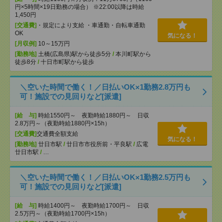
円×5時間×19日勤務の場合） ※22:00以降は時給
1,450円
[交通費]
・規定により支給 ・車通勤・自転車通勤
OK
気になる！
[月収例]
10～15万円
[勤務地]
土橋(広島県)駅から徒歩5分
/
本川町駅から
徒歩8分
/
十日市町駅から徒歩
＼空いた時間で働く！／日払いOK×1勤務2.8万円も
可！施設での見回りなど[派遣]
[給 与]
時給1550円～ 夜勤時給1880円～ 日収
2.8万円～（夜勤時給1880円×15h）
[交通費]
交通費全額支給
気になる！
[勤務地]
廿日市駅
/
廿日市市役所前・平良駅
/
広電
廿日市駅
/
…
＼空いた時間で働く！／日払いOK×1勤務2.5万円も
可！施設での見回りなど[派遣]
[給 与]
時給1400円～ 夜勤時給1700円～ 日収
2.5万円～（夜勤時給1700円×15h）