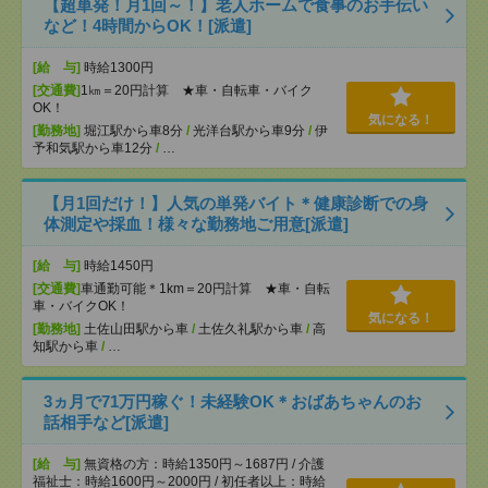
【超単発！月1回～！】老人ホームで食事のお手伝い
など！4時間からOK！[派遣]
[給 与]
時給1300円
[交通費]
1㎞＝20円計算 ★車・自転車・バイク
OK！
気になる！
[勤務地]
堀江駅から車8分
/
光洋台駅から車9分
/
伊
予和気駅から車12分
/
…
【月1回だけ！】人気の単発バイト＊健康診断での身
体測定や採血！様々な勤務地ご用意[派遣]
[給 与]
時給1450円
[交通費]
車通勤可能＊1km＝20円計算 ★車・自転
車・バイクOK！
気になる！
[勤務地]
土佐山田駅から車
/
土佐久礼駅から車
/
高
知駅から車
/
…
3ヵ月で71万円稼ぐ！未経験OK＊おばあちゃんのお
話相手など[派遣]
[給 与]
無資格の方：時給1350円～1687円 / 介護
福祉士：時給1600円～2000円 / 初任者以上：時給