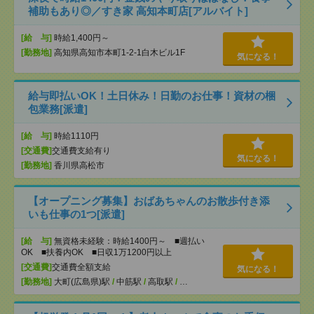
補助もあり◎／すき家 高知本町店[アルバイト]
[給 与]
時給1,400円～
[勤務地]
高知県高知市本町1-2-1白木ビル1F
気になる！
給与即払いOK！土日休み！日勤のお仕事！資材の梱
包業務[派遣]
[給 与]
時給1110円
[交通費]
交通費支給有り
気になる！
[勤務地]
香川県高松市
【オープニング募集】おばあちゃんのお散歩付き添
いも仕事の1つ[派遣]
[給 与]
無資格未経験：時給1400円～ ■週払い
OK ■扶養内OK ■日収1万1200円以上
[交通費]
交通費全額支給
気になる！
[勤務地]
大町(広島県)駅
/
中筋駅
/
高取駅
/
…