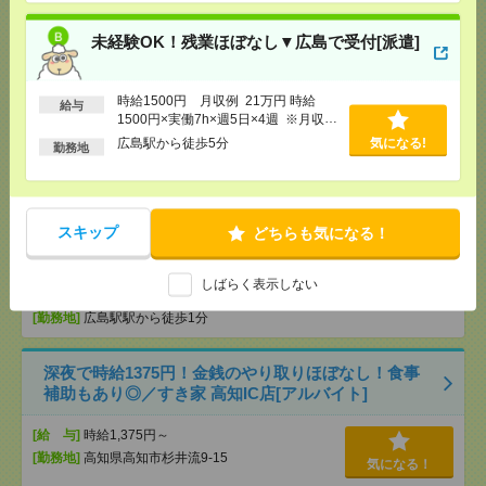
りません。※給与即受取りサービス利用可（利用条
件有）
未経験OK！残業ほぼなし▼広島で受付[派遣]
気になる！
[交通費]
1ヶ月3万円を上限として実費支給
[月収例]
20～25万円
時給1500円 月収例 21万円 時給
[勤務地]
広島駅から徒歩5分
給与
1500円×実働7h×週5日×4週 ※月収例
を保証するものではありません。※給
広島駅から徒歩5分
気になる!
勤務地
未経験OK！残業ほぼなし▼広島駅での受付[派遣]
与即受取りサービス利用可（利用条件
有）
[給 与]
時給1400円 月収例 21万円 時給1400円×
実働7h30m×週5日×4週+残業5h ※月収例を保証す
スキップ
どちらも気になる！
るものではありません。※給与即受取りサービス利
用可（利用条件有）
気になる！
[交通費]
1ヶ月3万円を上限として実費支給
しばらく表示しない
[月収例]
20～25万円
[勤務地]
広島駅駅から徒歩1分
深夜で時給1375円！金銭のやり取りほぼなし！食事
補助もあり◎／すき家 高知IC店[アルバイト]
[給 与]
時給1,375円～
[勤務地]
高知県高知市杉井流9-15
気になる！