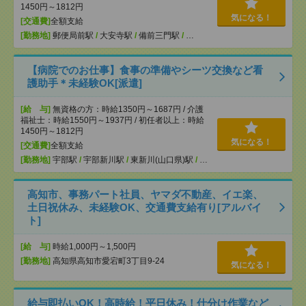
1450円～1812円
気になる！
[交通費]
全額支給
[勤務地]
郵便局前駅
/
大安寺駅
/
備前三門駅
/
…
【病院でのお仕事】食事の準備やシーツ交換など看
護助手＊未経験OK[派遣]
[給 与]
無資格の方：時給1350円～1687円 / 介護
福祉士：時給1550円～1937円 / 初任者以上：時給
1450円～1812円
気になる！
[交通費]
全額支給
[勤務地]
宇部駅
/
宇部新川駅
/
東新川(山口県)駅
/
…
高知市、事務パート社員、ヤマダ不動産、イエ楽、
土日祝休み、未経験OK、交通費支給有り[アルバイ
ト]
[給 与]
時給1,000円～1,500円
[勤務地]
高知県高知市愛宕町3丁目9-24
気になる！
給与即払いOK！高時給！平日休み！仕分け作業など