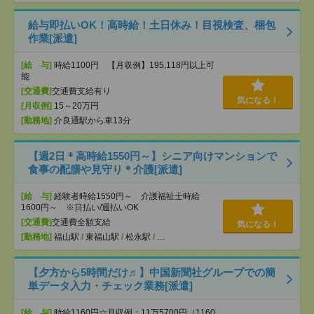
給与即払いOK！高時給！土日休み！目視検査、梱包
作業[派遣]
[給 与]
時給1100円 【月収例】195,118円以上可
能
[交通費]
交通費支給有り
気になる！
[月収例]
15～20万円
[勤務地]
介良通駅から車13分
【週2日＊高時給1550円～】シニア向けマンションで
食事の配膳や見守り＊介護[派遣]
[給 与]
経験者時給1550円～ 介護福祉士時給
1600円～ ※日払い/週払いOK
[交通費]
交通費全額支給
気になる！
[勤務地]
福山駅
/
東福山駅
/
松永駅
/
…
【夕方から5時間だけ♬】中国新聞社グループでの簡
単データ入力・チェック業務[派遣]
[給 与]
時給1160円☆月収例：11万5700円（1160