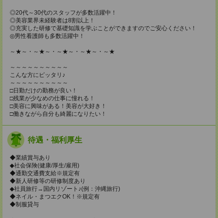
◎20代～30代のスタッフが多数活躍中！
◎美容業界未経験者は8割以上！
◎充実した研修で基礎知識を学ぶことができますのでご安心ください！
◎男性看護師も多数活躍中！
～★～・～★～・～★～・～★～・～★
～～～～～～～～～～
こんな方にピッタリ♪
～～～～～～～～～～
□日勤だけの勤務が良い！
□残業が少なめの仕事に憧れる！
□美容に興味がある！美容が大好き！
□働きながら自分も綺麗になりたい！
待遇・福利厚生
◆業績賞与あり
◆社会保険(健康/厚生/雇用)
◆通勤交通費支給※規定有
◆新人研修等の研修制度あり
◆社員旅行→国内リゾート♪(例：沖縄旅行)
◆ネイル・まつエクOK！※規定有
◆制服貸与