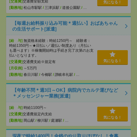
[交通費]
交通費全額支給
気になる！
[勤務地]
松山市駅駅
/
三津浜駅
/
道後公園駅
/
…
【毎週お給料振り込み可能＊週払い】おばあちゃん
の生活サポート[派遣]
[給 与]
無資格未経験：時給1250円～ 経験者：
時給1350円～★日払い／週払い制度あり（月払い
も選べます）※稼働開始時は手続き完了次第のお支
払いとなります。
気になる！
[交通費]
交通費支給※規定有
[月収例]
～5万円
[勤務地]
春日川駅
/
今橋駅
/
讃岐牟礼駅
/
…
【年齢不問＊週3日～OK】病院内でカルテ運びなど
＊メッセンジャー業務[派遣]
[給 与]
時給1100円～
[交通費]
交通費規定内支給
気になる！
[勤務地]
岡山駅
/
柳川駅
/
庭瀬駅
/
…
深夜で時給1400円！金銭のやり取りほぼなし！食事