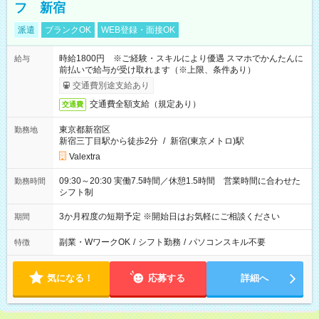
フ 新宿
派遣
ブランクOK
WEB登録・面接OK
時給1800円 ※ご経験・スキルにより優遇 スマホでかんたんに
給与
前払いで給与が受け取れます（※上限、条件あり）
交通費別途支給あり
交通費全額支給（規定あり）
交通費
東京都新宿区
勤務地
新宿三丁目駅から徒歩2分
/
新宿(東京メトロ)駅
Valextra
09:30～20:30 実働7.5時間／休憩1.5時間 営業時間に合わせた
勤務時間
シフト制
3か月程度の短期予定 ※開始日はお気軽にご相談ください
期間
副業・WワークOK
/
シフト勤務
/
パソコンスキル不要
特徴
気になる！
応募する
詳細へ