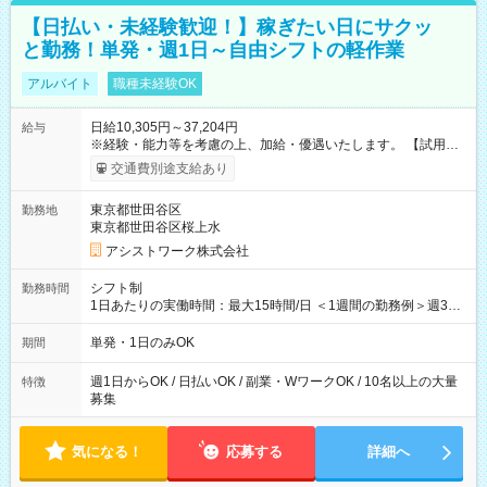
【日払い・未経験歓迎！】稼ぎたい日にサクッ
と勤務！単発・週1日～自由シフトの軽作業
アルバイト
職種未経験OK
日給10,305円～37,204円
給与
※経験・能力等を考慮の上、加給・優遇いたします。 【試用期
間】試用期間なし
交通費別途支給あり
東京都世田谷区
勤務地
東京都世田谷区桜上水
アシストワーク株式会社
シフト制
勤務時間
1日あたりの実働時間：最大15時間/日 ＜1週間の勤務例＞週3回
勤務 勤務：月・水・金 休み：火・木・土・日 好きな時にお仕事
可能です！ ※1日あたりの最大実働時間は日勤、夜勤共に勤務し
単発・1日のみOK
期間
た時間になります。
週1日からOK / 日払いOK / 副業・WワークOK / 10名以上の大量
特徴
募集
気になる！
応募する
詳細へ