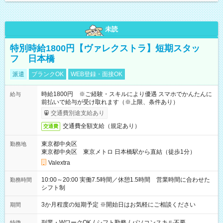
未読
特別時給1800円【ヴァレクストラ】短期スタッ
フ 日本橋
派遣
ブランクOK
WEB登録・面接OK
時給1800円 ※ご経験・スキルにより優遇 スマホでかんたんに
給与
前払いで給与が受け取れます（※上限、条件あり）
交通費別途支給あり
交通費全額支給（規定あり）
交通費
東京都中央区
勤務地
東京都中央区 東京メトロ 日本橋駅から直結（徒歩1分）
Valextra
10:00～20:00 実働7.5時間／休憩1.5時間 営業時間に合わせた
勤務時間
シフト制
3か月程度の短期予定 ※開始日はお気軽にご相談ください
期間
副業・WワークOK
/
シフト勤務
/
パソコンスキル不要
特徴