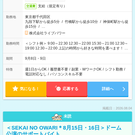
支給（規定有り）
交通費
東京都千代田区
勤務地
九段下駅から徒歩5分
/
竹橋駅から徒歩10分
/
神保町駅から徒
歩15分
/
…
株式会社ライブパワー
＜シフト例＞ 9:00～22:30 12:30～22:00 15:30～21:00 12:30～
勤務時間
19:00 12:30～22:00 上記の時間から好きな時間を選べます！ ※
時間は変更となる可能性があります
9月8日・9日
期間
週1日からOK
/
履歴書不要
/
副業・WワークOK
/
シフト勤務
/
特徴
電話対応なし
/
パソコンスキル不要
気になる！
応募する
詳細へ
掲載日：2026.08.04
未読
＜SEKAI NO OWARI＊8月15日・16日＞ドーム
公演のサポートバイト