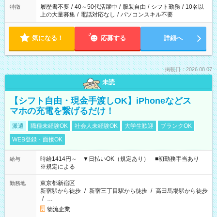
履歴書不要
/
40～50代活躍中
/
服装自由
/
シフト勤務
/
10名以
特徴
上の大量募集
/
電話対応なし
/
パソコンスキル不要
気になる！
応募する
詳細へ
掲載日：2026.08.07
未読
【シフト自由・現金手渡しOK】iPhoneなどス
マホの充電を繋げるだけ！
派遣
職種未経験OK
社会人未経験OK
大学生歓迎
ブランクOK
WEB登録・面接OK
時給1414円～ ▼日払いOK（規定あり） ■初勤務手当あり
給与
※規定による
東京都新宿区
勤務地
新宿駅から徒歩
/
新宿三丁目駅から徒歩
/
高田馬場駅から徒歩
/
…
物流企業