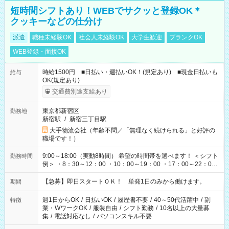
短時間シフトあり！WEBでサクッと登録OK＊
クッキーなどの仕分け
派遣
職種未経験OK
社会人未経験OK
大学生歓迎
ブランクOK
WEB登録・面接OK
時給1500円 ■日払い・週払いOK！(規定あり) ■現金日払いも
給与
OK(規定あり)
交通費別途支給あり
東京都新宿区
勤務地
新宿駅
/
新宿三丁目駅
大手物流会社（年齢不問／「無理なく続けられる」と好評の
職場です！）
9:00～18:00（実動8時間） 希望の時間帯を選べます！ ＜シフト
勤務時間
例＞ ・8：30～12：00 ・10：00～19：00 ・17：00～22：00
・13：00～22：00 ・22：00～翌6：00 など
【急募】即日スタートＯＫ！ 単発1日のみから働けます。
期間
週1日からOK
/
日払いOK
/
履歴書不要
/
40～50代活躍中
/
副
特徴
業・WワークOK
/
服装自由
/
シフト勤務
/
10名以上の大量募
集
/
電話対応なし
/
パソコンスキル不要