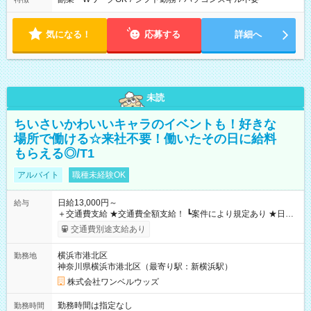
気になる！
応募する
詳細へ
未読
ちいさいかわいいキャラのイベントも！好きな
場所で働ける☆来社不要！働いたその日に給料
もらえる◎/T1
アルバイト
職種未経験OK
日給13,000円～
給与
＋交通費支給 ★交通費全額支給！ ┗案件により規定あり ★日払
いOK！（規定あり） ┗働いたその日に現金GET♪ お仕事後はコ
交通費別途支給あり
ンビニATMから 日払い分を引き落とせます！ 【試用期間】試
用期間なし
横浜市港北区
勤務地
神奈川県横浜市港北区（最寄り駅：新横浜駅）
株式会社ワンベルウッズ
勤務時間は指定なし
勤務時間