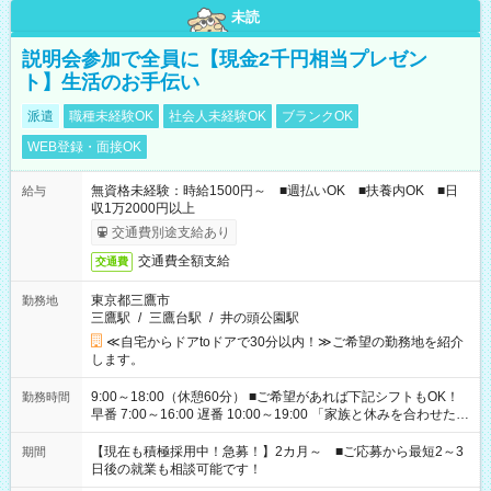
未読
説明会参加で全員に【現金2千円相当プレゼン
ト】生活のお手伝い
派遣
職種未経験OK
社会人未経験OK
ブランクOK
WEB登録・面接OK
無資格未経験：時給1500円～ ■週払いOK ■扶養内OK ■日
給与
収1万2000円以上
交通費別途支給あり
交通費全額支給
交通費
東京都三鷹市
勤務地
三鷹駅
/
三鷹台駅
/
井の頭公園駅
≪自宅からドアtoドアで30分以内！≫ご希望の勤務地を紹介
します。
9:00～18:00（休憩60分） ■ご希望があれば下記シフトもOK！
勤務時間
早番 7:00～16:00 遅番 10:00～19:00 「家族と休みを合わせた
い」 「余裕を持って夕飯の準備がしたい」 「できれば残業はし
たくない」 など、ご希望を教えてくださいね。 ※Wワーク希望
【現在も積極採用中！急募！】2カ月～ ■ご応募から最短2～3
期間
の方へ 今ご覧のお仕事で希望する勤務時間と、もう1つのお仕事
日後の就業も相談可能です！
の勤務時間。 合計で週40時間を超える場合は応募できません。