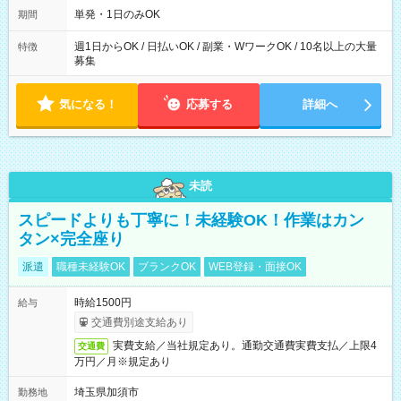
単発・1日のみOK
期間
週1日からOK / 日払いOK / 副業・WワークOK / 10名以上の大量
特徴
募集
気になる！
応募する
詳細へ
未読
スピードよりも丁寧に！未経験OK！作業はカン
タン×完全座り
派遣
職種未経験OK
ブランクOK
WEB登録・面接OK
時給1500円
給与
交通費別途支給あり
実費支給／当社規定あり。通勤交通費実費支払／上限4
交通費
万円／月※規定あり
埼玉県加須市
勤務地