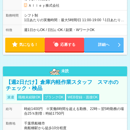
Ａｌｌｅｙ株式会社
シフト制
勤務時間
1日あたりの実働時間：最大5時間/日 11:00-19:00 └1日あたりの
実働時間：1-5時間 └上記の時間帯内であれば、いつでも勤務可
能！ └平日・土曜日の中で、お好きな曜日でご勤務いただけま
週1日からOK / 日払いOK / 副業・WワークOK
特徴
す！ 【シフト例】 ・11:00～14:00 ・16:30～19:00 ・13:00～
18:00 などのように、自由な働き方が可能なお仕事です！
気になる！
応募する
詳細へ
未読
【週2日だけ】倉庫内軽作業スタッフ スマホの
チェック・検品
派遣
職種未経験OK
ブランクOK
WEB登録・面接OK
時給1400円 ※実働8時間を超える勤務、22時～翌5時勤務の場
給与
合25％割増：時給1750円
千葉県船橋市
勤務地
南船橋駅から徒歩10分程度