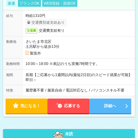
派遣
ブランクOK
WEB登録・面接OK
時給1310円
給与
交通費別途支給あり
交通費支給有り
交通費
さいたま市北区
勤務地
土呂駅から徒歩13分
製造外
10:00～18:00 ※表記のうち実働7時間です。
勤務時間
長期【ご応募から1週間以内(最短2日目)のスピード就業が可能】
期間
即日～
履歴書不要
/
服装自由
/
電話対応なし
/
パソコンスキル不要
特徴
気になる！
応募する
詳細へ
未読