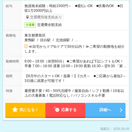
無資格未経験：時給1500円～ ■週払いOK ■扶養内OK ■日
給与
収1万2000円以上
交通費別途支給あり
交通費全額支給
交通費
東京都豊島区
勤務地
巣鴨駅
/
目白駅
/
北池袋駅
/
…
≪自宅からドアtoドアで30分以内！≫ご希望の勤務地を紹介
します。
9:00～18:00（休憩60分） ■ご希望があれば下記シフトもOK！
勤務時間
早番 7:00～16:00 遅番 10:00～19:00 夜勤 16:30～翌9:30 「家族
と休みを合わせたい」 「余裕を持って夕飯の準備がしたい」
「できれば残業はしたくない」 など、ご希望を教えてください
【8月中のスタートOK！急募！】2カ月～ ■ご応募から最短2～
期間
ね。 ※Wワーク希望の方へ 今ご覧のお仕事で希望する勤務時間
3日後に就業が可能です！
と、もう1つのお仕事の勤務時間。 合計で週40時間を超える場
合は応募できません。
履歴書不要
/
40～50代活躍中
/
服装自由
/
シフト勤務
/
10名以
特徴
上の大量募集
/
電話対応なし
/
パソコンスキル不要
気になる！
応募する
詳細へ
掲載日：2026.08.09