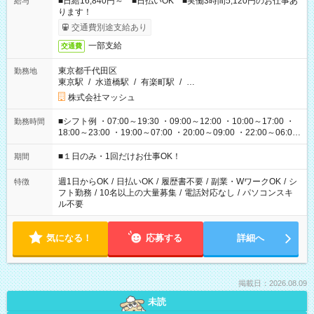
■日給16,840円～ ■日払いOK ■実働3時間5,120円のお仕事あ
給与
ります！
交通費別途支給あり
一部支給
交通費
東京都千代田区
勤務地
東京駅
/
水道橋駅
/
有楽町駅
/
…
株式会社マッシュ
■シフト例 ・07:00～19:30 ・09:00～12:00 ・10:00～17:00 ・
勤務時間
18:00～23:00 ・19:00～07:00 ・20:00～09:00 ・22:00～06:00
etc ★最短で3時間で5,120円のお仕事から 15時間で2万円近く稼
げるお仕事も！ ご希望のお時間に合わせてご紹介！ ※シフトは
■１日のみ・1回だけお仕事OK！
期間
現場によって異なります。 ※勿論、休憩時間はあるのでご安心
ください！
週1日からOK
/
日払いOK
/
履歴書不要
/
副業・WワークOK
/
シ
特徴
フト勤務
/
10名以上の大量募集
/
電話対応なし
/
パソコンスキ
ル不要
気になる！
応募する
詳細へ
掲載日：2026.08.09
未読