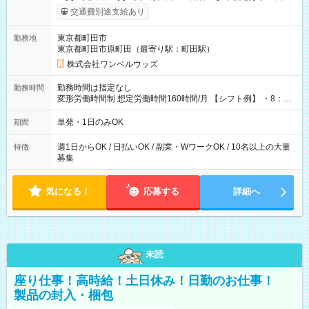
いOK！（規定あり） ┗働いたその日に現金GET♪ お仕事後はコ
交通費別途支給あり
ンビニATMから 日払い分を引き落とせます！ 【試用期間】試
用期間なし
東京都町田市
勤務地
東京都町田市原町田（最寄り駅：町田駅）
株式会社ワンベルウッズ
勤務時間は指定なし
勤務時間
変形労働時間制 想定労働時間160時間/月 【シフト例】 ・8：00
～21：00
単発・1日のみOK
期間
週1日からOK / 日払いOK / 副業・WワークOK / 10名以上の大量
特徴
募集
気になる！
応募する
詳細へ
未読
座り仕事！高時給！土日休み！日勤のお仕事！
製品の封入・梱包