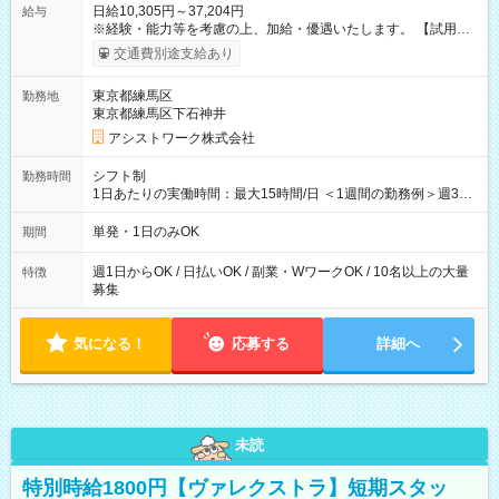
日給10,305円～37,204円
給与
※経験・能力等を考慮の上、加給・優遇いたします。 【試用期
間】試用期間なし
交通費別途支給あり
東京都練馬区
勤務地
東京都練馬区下石神井
アシストワーク株式会社
シフト制
勤務時間
1日あたりの実働時間：最大15時間/日 ＜1週間の勤務例＞週3回
勤務 勤務：月・水・金 休み：火・木・土・日 好きな時にお仕事
可能です！ ※1日あたりの最大実働時間は日勤、夜勤共に勤務し
単発・1日のみOK
期間
た時間になります。
週1日からOK / 日払いOK / 副業・WワークOK / 10名以上の大量
特徴
募集
気になる！
応募する
詳細へ
未読
特別時給1800円【ヴァレクストラ】短期スタッ