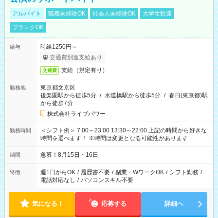
アルバイト
職種未経験OK
社会人未経験OK
大学生歓迎
ブランクOK
時給1250円～
給与
交通費別途支給あり
支給（規定有り）
交通費
東京都文京区
勤務地
後楽園駅から徒歩5分
/
水道橋駅から徒歩5分
/
春日(東京都)駅
から徒歩7分
株式会社ライブパワー
＜シフト例＞ 7:00～23:00 13:30～22:00 上記の時間から好きな
勤務時間
時間を選べます！ ※時間は変更となる可能性があります
急募！8月15日・16日
期間
週1日からOK
/
履歴書不要
/
副業・WワークOK
/
シフト勤務
/
特徴
電話対応なし
/
パソコンスキル不要
気になる！
応募する
詳細へ