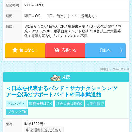
9:00～18:00
勤務時間
即日～OK！ 1日～働けます＾＾（規定あり）
期間
週1日からOK
/
日払いOK
/
履歴書不要
/
40～50代活躍中
/
副
特徴
業・WワークOK
/
服装自由
/
シフト勤務
/
10名以上の大量募
集
/
電話対応なし
/
パソコンスキル不要
気になる！
応募する
詳細へ
掲載日：2026.08.03
未読
＜日本を代表するバンド＊サカナクション＞ツ
アー公演のサポートバイト＠日本武道館
アルバイト
職種未経験OK
社会人未経験OK
大学生歓迎
ブランクOK
時給1250円～
給与
交通費別途支給あり