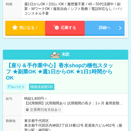
週1日からOK
/
日払いOK
/
履歴書不要
/
40～50代活躍中
/
副
特徴
業・WワークOK
/
服装自由
/
シフト勤務
/
電話対応なし
/
パソ
コンスキル不要
気になる！
応募する
詳細へ
未読
【座り＆手作業中心】香水shopの梱包スタッ
フ ★副業OK ★週1日からOK ★1日1時間から
OK
アルバイト
職種未経験OK
時給1,400円～
給与
【試用期間】試用期間あり 試用期間の長さ：1ヶ月 雇用形態、
給与は本採用時と同じです。
交通費別途支給あり
東京都千代田区
勤務地
東京都千代田区内神田2丁目14番12号 星屋第六ビル402号（最
寄り駅：神田駅）