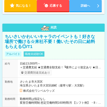
気になる！
応募する
詳細へ
未読
ちいさいかわいいキャラのイベントも！好きな
場所で働ける☆来社不要！働いたその日に給料
もらえる◎/T1
アルバイト
職種未経験OK
日給13,000円～
給与
＋交通費支給 ★交通費全額支給！ ┗案件により規定あり ★日払
いOK！（規定あり） ┗働いたその日に現金GET♪ お仕事後はコ
交通費別途支給あり
ンビニATMから 日払い分を引き落とせます！ 【試用期間】試
用期間なし
さいたま市大宮区
勤務地
埼玉県さいたま市大宮区錦町（最寄り駅：大宮駅）
株式会社ワンベルウッズ
勤務時間は指定なし
勤務時間
変形労働時間制 想定労働時間160時間/月 【シフト例】 ・8：00
～21：00