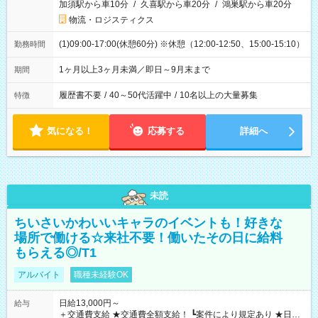
加須駅から車10分
/
久喜駅から車20分
/
鴻巣駅から車20分
物流・ロジスティクス
(1)09:00-17:00(休憩60分) ※休憩（12:00-12:50、15:00-15:10）
勤務時間
1ヶ月以上3ヶ月未満／即日～9月末まで
期間
履歴書不要
/
40～50代活躍中
/
10名以上の大量募集
特徴
気になる！
応募する
詳細へ
未読
ちいさいかわいいキャラのイベントも！好きな
場所で働ける☆来社不要！働いたその日に給料
もらえる◎/T1
アルバイト
職種未経験OK
日給13,000円～
給与
＋交通費支給 ★交通費全額支給！ ┗案件により規定あり ★日払