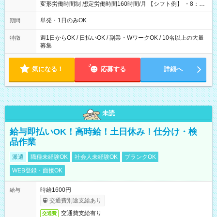
変形労働時間制 想定労働時間160時間/月 【シフト例】 ・8：00
～21：00
単発・1日のみOK
期間
週1日からOK / 日払いOK / 副業・WワークOK / 10名以上の大量
特徴
募集
気になる！
応募する
詳細へ
未読
給与即払いOK！高時給！土日休み！仕分け・検
品作業
派遣
職種未経験OK
社会人未経験OK
ブランクOK
WEB登録・面接OK
時給1600円
給与
交通費別途支給あり
交通費支給有り
交通費