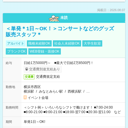
掲載日：2026.08.07
未読
＜単発＊1日～OK！＞コンサートなどのグッズ
販売スタッフ＊
アルバイト
職種未経験OK
社会人未経験OK
大学生歓迎
ブランクOK
WEB登録・面接OK
日給1万5000円～ ■最大で日給2万8500円！
給与
交通費別途支給あり
交通費規定支給
交通費
横浜市西区
勤務地
横浜駅
/
みなとみらい駅
/
西横浜駅
/
…
イベント会場
＜シフト例＞ いろいろなシフトで働けます！ ■7:00-24:00
勤務時間
■8:00-21:00 ■9:00-21:00 ■18:00-翌7:00 ■20:30-翌11:00 など
単発1日～OK!
期間