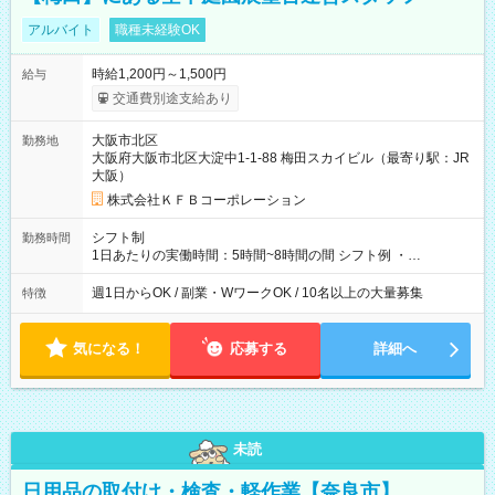
アルバイト
職種未経験OK
時給1,200円～1,500円
給与
交通費別途支給あり
大阪市北区
勤務地
大阪府大阪市北区大淀中1-1-88 梅田スカイビル（最寄り駅：JR
大阪）
株式会社ＫＦＢコーポレーション
シフト制
勤務時間
1日あたりの実働時間：5時間~8時間の間 シフト例 ・
9:30~18:00 実働7.5時間 ・9:30~14:30 実働5時間 ・
16:00~21:30 実働5.5時間
週1日からOK / 副業・WワークOK / 10名以上の大量募集
特徴
気になる！
応募する
詳細へ
未読
日用品の取付け・検査・軽作業【奈良市】