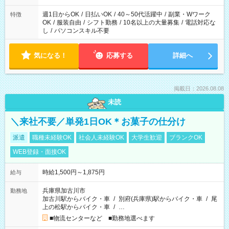
週1日からOK
/
日払いOK
/
40～50代活躍中
/
副業・Wワーク
特徴
OK
/
服装自由
/
シフト勤務
/
10名以上の大量募集
/
電話対応な
し
/
パソコンスキル不要
気になる！
応募する
詳細へ
掲載日：2026.08.08
未読
＼来社不要／単発1日OK＊お菓子の仕分け
派遣
職種未経験OK
社会人未経験OK
大学生歓迎
ブランクOK
WEB登録・面接OK
時給1,500円～1,875円
給与
兵庫県加古川市
勤務地
加古川駅からバイク・車
/
別府(兵庫県)駅からバイク・車
/
尾
上の松駅からバイク・車
/
…
■物流センターなど ■勤務地選べます