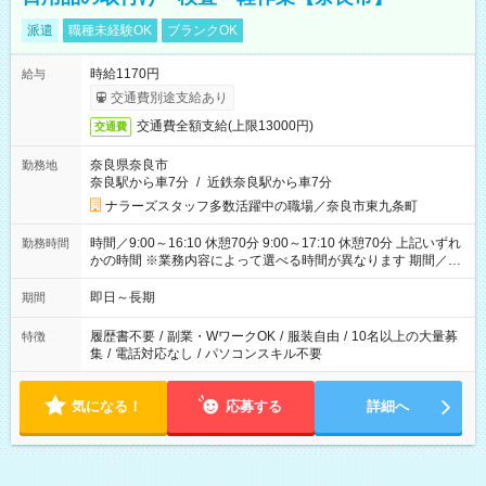
派遣
職種未経験OK
ブランクOK
時給1170円
給与
交通費別途支給あり
交通費全額支給(上限13000円)
交通費
奈良県奈良市
勤務地
奈良駅から車7分
/
近鉄奈良駅から車7分
ナラーズスタッフ多数活躍中の職場／奈良市東九条町
時間／9:00～16:10 休憩70分 9:00～17:10 休憩70分 上記いずれ
勤務時間
かの時間 ※業務内容によって選べる時間が異なります 期間／即
日～長期安定 スタート日は相談可能！ 勤務日／月～金の週4日
～でOK！
即日～長期
期間
履歴書不要
/
副業・WワークOK
/
服装自由
/
10名以上の大量募
特徴
集
/
電話対応なし
/
パソコンスキル不要
気になる！
応募する
詳細へ