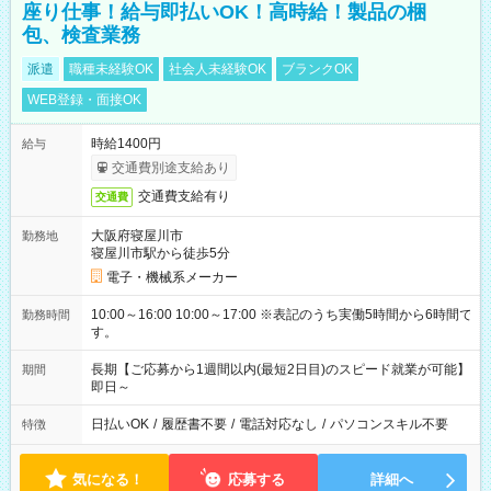
座り仕事！給与即払いOK！高時給！製品の梱
包、検査業務
派遣
職種未経験OK
社会人未経験OK
ブランクOK
WEB登録・面接OK
時給1400円
給与
交通費別途支給あり
交通費支給有り
交通費
大阪府寝屋川市
勤務地
寝屋川市駅から徒歩5分
電子・機械系メーカー
10:00～16:00 10:00～17:00 ※表記のうち実働5時間から6時間で
勤務時間
す。
長期【ご応募から1週間以内(最短2日目)のスピード就業が可能】
期間
即日～
日払いOK
/
履歴書不要
/
電話対応なし
/
パソコンスキル不要
特徴
気になる！
応募する
詳細へ