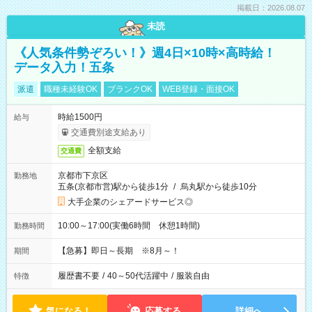
掲載日：2026.08.07
未読
《人気条件勢ぞろい！》週4日×10時×高時給！
データ入力！五条
派遣
職種未経験OK
ブランクOK
WEB登録・面接OK
時給1500円
給与
交通費別途支給あり
全額支給
交通費
京都市下京区
勤務地
五条(京都市営)駅から徒歩1分
/
烏丸駅から徒歩10分
大手企業のシェアードサービス◎
10:00～17:00(実働6時間 休憩1時間)
勤務時間
【急募】即日～長期 ※8月～！
期間
履歴書不要
/
40～50代活躍中
/
服装自由
特徴
気になる！
応募する
詳細へ