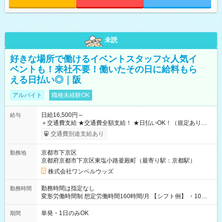
未読
好きな場所で働けるイベントスタッフ☆人気イ
ベントも！来社不要！働いたその日に給料もら
える日払い◎｜阪
アルバイト
職種未経験OK
日給16,500円～
給与
＋交通費支給 ★交通費全額支給！ ★日払いOK！（規定あり） ┗
働いたその日に現金GET♪ お仕事後はコンビニATMから 日払
交通費別途支給あり
い分を引き落とせます！ 【試用期間】試用期間なし
京都市下京区
勤務地
京都府京都市下京区東塩小路釜殿町（最寄り駅：京都駅）
株式会社ワンベルウッズ
勤務時間は指定なし
勤務時間
変形労働時間制 想定労働時間160時間/月 【シフト例】 ・10：
00～20：00
単発・1日のみOK
期間