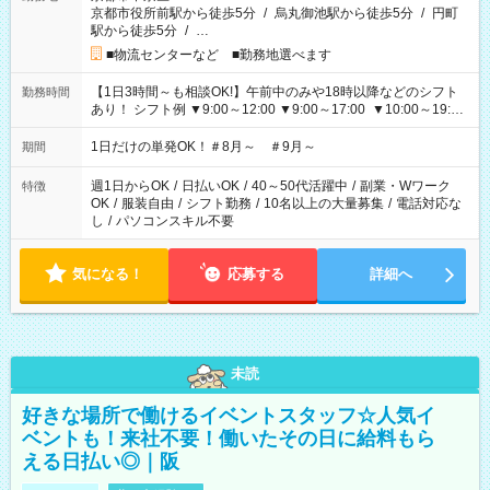
京都市役所前駅から徒歩5分
/
烏丸御池駅から徒歩5分
/
円町
駅から徒歩5分
/
…
■物流センターなど ■勤務地選べます
【1日3時間～も相談OK!】午前中のみや18時以降などのシフト
勤務時間
あり！ シフト例 ▼9:00～12:00 ▼9:00～17:00 ▼10:00～19:00
▼18:00～21:00
1日だけの単発OK！＃8月～ ＃9月～
期間
週1日からOK
/
日払いOK
/
40～50代活躍中
/
副業・Wワーク
特徴
OK
/
服装自由
/
シフト勤務
/
10名以上の大量募集
/
電話対応な
し
/
パソコンスキル不要
気になる！
応募する
詳細へ
未読
好きな場所で働けるイベントスタッフ☆人気イ
ベントも！来社不要！働いたその日に給料もら
える日払い◎｜阪