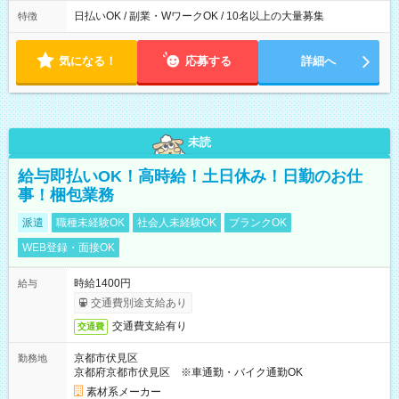
日払いOK / 副業・WワークOK / 10名以上の大量募集
特徴
気になる！
応募する
詳細へ
未読
給与即払いOK！高時給！土日休み！日勤のお仕
事！梱包業務
派遣
職種未経験OK
社会人未経験OK
ブランクOK
WEB登録・面接OK
時給1400円
給与
交通費別途支給あり
交通費支給有り
交通費
京都市伏見区
勤務地
京都府京都市伏見区 ※車通勤・バイク通勤OK
素材系メーカー