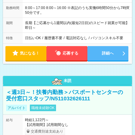
8:00～17:00 8:00～16:00 ※表記のうち実働6時間50分から7時間
勤務時間
50分です。
長期【ご応募から1週間以内(最短2日目)のスピード就業が可能】
期間
即日～
日払いOK
/
履歴書不要
/
電話対応なし
/
パソコンスキル不要
特徴
気になる！
応募する
詳細へ
未読
＜週3日～！扶養内勤務＞パスポートセンターの
受付窓口スタッフ/N511032626111
アルバイト
職種未経験OK
時給1,122円～
給与
【試用期間】試用期間なし
交通費別途支給あり