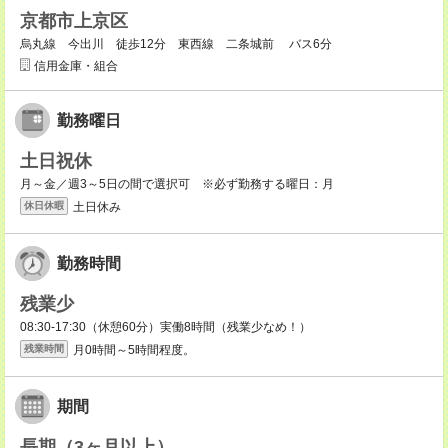
京都市上京区
烏丸線 今出川 徒歩12分 東西線 二条城前 バス6分
信用金庫・組合
勤務曜日
土日祝休
月～金／週3～5日の間で選択可 ※必ず勤務する曜日：月
土日休み
休日休暇
勤務時間
残業少
08:30-17:30（休憩60分）実働8時間（残業少なめ！）
月0時間～5時間程度。
残業時間
期間
長期（3ヶ月以上）