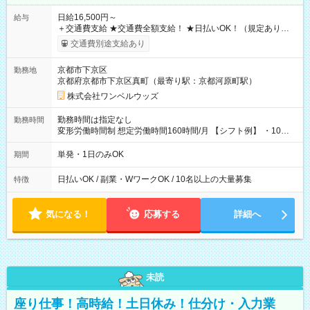
日給16,500円～
給与
＋交通費支給 ★交通費全額支給！ ★日払いOK！（規定あり） ┗
働いたその日に現金GET♪ お仕事後はコンビニATMから 日払
交通費別途支給あり
い分を引き落とせます！ 【試用期間】試用期間なし
京都市下京区
勤務地
京都府京都市下京区真町（最寄り駅：京都河原町駅）
株式会社ワンベルウッズ
勤務時間は指定なし
勤務時間
変形労働時間制 想定労働時間160時間/月 【シフト例】 ・10：
00～20：00
単発・1日のみOK
期間
日払いOK / 副業・WワークOK / 10名以上の大量募集
特徴
気になる！
応募する
詳細へ
未読
座り仕事！高時給！土日休み！仕分け・入力業