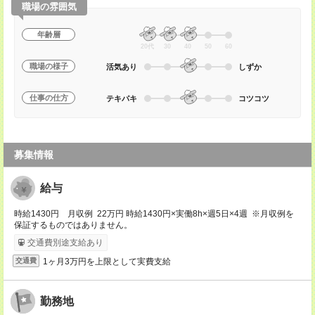
職場の雰囲気
年齢層
20代
30
40
50
60
職場の様子
活気あり
しずか
仕事の仕方
テキパキ
コツコツ
募集情報
給与
時給1430円 月収例 22万円 時給1430円×実働8h×週5日×4週 ※月収例を
保証するものではありません。
交通費別途支給あり
1ヶ月3万円を上限として実費支給
交通費
勤務地