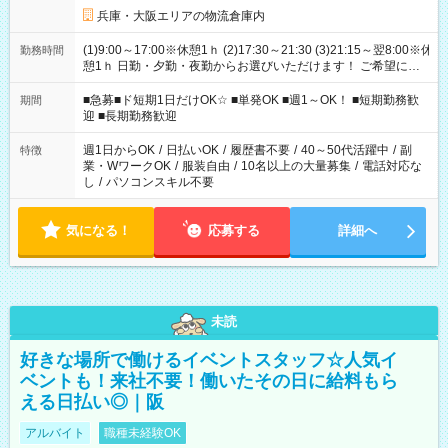
兵庫・大阪エリアの物流倉庫内
(1)9:00～17:00※休憩1ｈ (2)17:30～21:30 (3)21:15～翌8:00※休
勤務時間
憩1ｈ 日勤・夕勤・夜勤からお選びいただけます！ ご希望に合
わせて働けるお仕事です(*^^*) 【その他選べる勤務時間】 8-17
時/9-17時/9-18時/10-18時/11-21時/18-22時/20-翌4時/21-翌5
■急募■ド短期1日だけOK☆ ■単発OK ■週1～OK！ ■短期勤務歓
期間
時/22-翌6時/0-翌8時 ご自身のご都合で選んで頂ける完全自由シ
迎 ■長期勤務歓迎
フト！
週1日からOK
/
日払いOK
/
履歴書不要
/
40～50代活躍中
/
副
特徴
業・WワークOK
/
服装自由
/
10名以上の大量募集
/
電話対応な
し
/
パソコンスキル不要
気になる！
応募する
詳細へ
未読
好きな場所で働けるイベントスタッフ☆人気イ
ベントも！来社不要！働いたその日に給料もら
える日払い◎｜阪
アルバイト
職種未経験OK