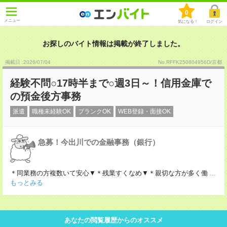
0
メニュー
気になる！
ログイン
お探しのバイト情報は掲載が終了しました。
掲載日 :2026
/
07
/
04
No.RFFK250804956D/京都
経験不問○17時半まで○週3日～！信用金庫で
の預金後方事務
派遣
職種未経験OK
ブランクOK
WEB登録・面接OK
急募！今出川での金融事務（銀行）
＊同業務の方複数いて安心▼＊残業すくなめ▼＊親切な方が多く働
...
もっとみる
あなたの閲覧履歴からのオススメ