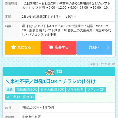
【1日3時間～も相談OK!】午前中のみや18時以降などのシフト
勤務時間
あり！ シフト例 ▼9:00～12:00 ▼9:00～17:00 ▼10:00～19:00
▼18:00～21:00
1日だけの単発OK！＃8月～ ＃9月～
期間
週1日からOK
/
日払いOK
/
40～50代活躍中
/
副業・Wワーク
特徴
OK
/
服装自由
/
シフト勤務
/
10名以上の大量募集
/
電話対応な
し
/
パソコンスキル不要
気になる！
応募する
詳細へ
掲載日：2026.08.01
未読
＼来社不要／単発1日OK＊チラシの仕分け
派遣
職種未経験OK
社会人未経験OK
大学生歓迎
ブランクOK
WEB登録・面接OK
時給1,500円～1,875円
給与
京都市中京区
勤務地