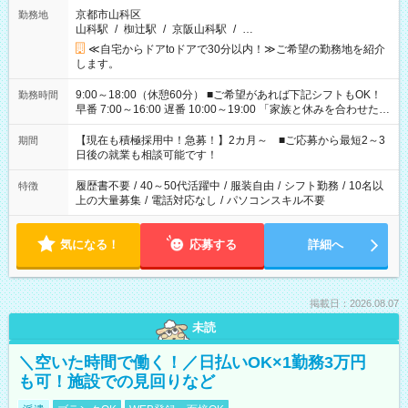
京都市山科区
勤務地
山科駅
/
椥辻駅
/
京阪山科駅
/
…
≪自宅からドアtoドアで30分以内！≫ご希望の勤務地を紹介
します。
9:00～18:00（休憩60分） ■ご希望があれば下記シフトもOK！
勤務時間
早番 7:00～16:00 遅番 10:00～19:00 「家族と休みを合わせた
い」 「余裕を持って夕飯の準備がしたい」 「できれば残業はし
たくない」 など、ご希望を教えてくださいね。 ※Wワーク希望
【現在も積極採用中！急募！】2カ月～ ■ご応募から最短2～3
期間
の方へ 今ご覧のお仕事で希望する勤務時間と、もう1つのお仕事
日後の就業も相談可能です！
の勤務時間。 合計で週40時間を超える場合は応募できません。
履歴書不要
/
40～50代活躍中
/
服装自由
/
シフト勤務
/
10名以
特徴
上の大量募集
/
電話対応なし
/
パソコンスキル不要
気になる！
応募する
詳細へ
掲載日：2026.08.07
未読
＼空いた時間で働く！／日払いOK×1勤務3万円
も可！施設での見回りなど