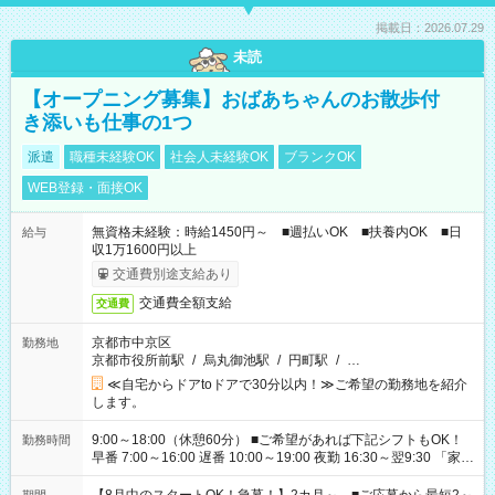
掲載日：2026.07.29
未読
【オープニング募集】おばあちゃんのお散歩付
き添いも仕事の1つ
派遣
職種未経験OK
社会人未経験OK
ブランクOK
WEB登録・面接OK
無資格未経験：時給1450円～ ■週払いOK ■扶養内OK ■日
給与
収1万1600円以上
交通費別途支給あり
交通費全額支給
交通費
京都市中京区
勤務地
京都市役所前駅
/
烏丸御池駅
/
円町駅
/
…
≪自宅からドアtoドアで30分以内！≫ご希望の勤務地を紹介
します。
9:00～18:00（休憩60分） ■ご希望があれば下記シフトもOK！
勤務時間
早番 7:00～16:00 遅番 10:00～19:00 夜勤 16:30～翌9:30 「家族
と休みを合わせたい」 「余裕を持って夕飯の準備がしたい」
「できれば残業はしたくない」 など、ご希望を教えてください