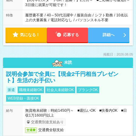
【8月中のスタートOK！急募！】2カ月～ ■ご応募から最短2～
期間
ね。 ※Wワーク希望の方へ 今ご覧のお仕事で希望する勤務時間
3日後に就業が可能です！
と、もう1つのお仕事の勤務時間。 合計で週40時間を超える場
合は応募できません。
履歴書不要
/
40～50代活躍中
/
服装自由
/
シフト勤務
/
10名以
特徴
上の大量募集
/
電話対応なし
/
パソコンスキル不要
気になる！
応募する
詳細へ
掲載日：2026.08.05
未読
説明会参加で全員に【現金2千円相当プレゼン
ト】生活のお手伝い
派遣
職種未経験OK
社会人未経験OK
ブランクOK
WEB登録・面接OK
無資格未経験：時給1450円～ ■週払いOK ■扶養内OK ■日
給与
収1万1600円以上
交通費別途支給あり
交通費全額支給
交通費