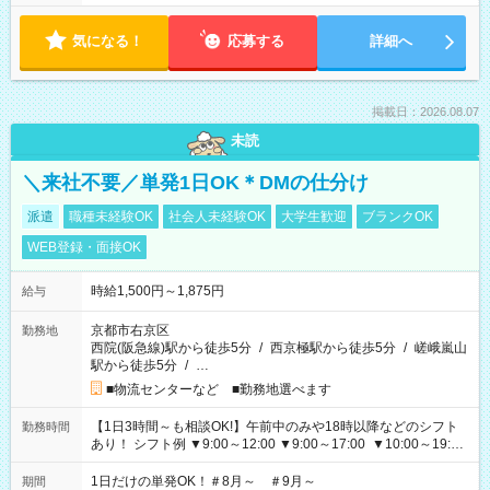
気になる！
応募する
詳細へ
掲載日：2026.08.07
未読
＼来社不要／単発1日OK＊DMの仕分け
派遣
職種未経験OK
社会人未経験OK
大学生歓迎
ブランクOK
WEB登録・面接OK
時給1,500円～1,875円
給与
京都市右京区
勤務地
西院(阪急線)駅から徒歩5分
/
西京極駅から徒歩5分
/
嵯峨嵐山
駅から徒歩5分
/
…
■物流センターなど ■勤務地選べます
【1日3時間～も相談OK!】午前中のみや18時以降などのシフト
勤務時間
あり！ シフト例 ▼9:00～12:00 ▼9:00～17:00 ▼10:00～19:00
▼18:00～21:00
1日だけの単発OK！＃8月～ ＃9月～
期間