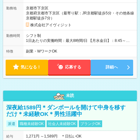
京都市下京区
勤務地
京都府京都市下京区（最寄り駅：JR京都駅徒歩5分・その他各線
京都駅徒歩7分）
株式会社アイヴィジット
シフト制
勤務時間
1日あたりの実働時間：最大8時間/日 【月水金日】：8:45～
16:30 【火木】：8:45～19:00 週3日～OK、シフト制 ※扶養内
勤務OK ※月1回～2回程度、日曜日出勤をお願いします。 ※時間
副業・WワークOK
特徴
内にて5時間～のシフト組み合わせ※固定シフトではございませ
ん。
気になる！
応募する
詳細へ
未読
深夜給1589円＊ダンボールを開けて中身を移す
だけ＊未経験OK＊男性活躍中
派遣
職種未経験OK
社会人未経験OK
ブランクOK
1,271円 ～1,589円 ＊日払いOK
給与