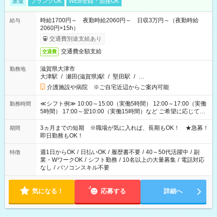
派遣
ブランクOK
WEB登録・面接OK
時給1700円～ 夜勤時給2060円～ 日収3万円～（夜勤時給
給与
2060円×15h）
交通費別途支給あり
交通費全額支給
交通費
滋賀県大津市
勤務地
大津駅
/
瀬田(滋賀県)駅
/
堅田駅
/
…
介護施設や病院 ※ご自宅近辺からご案内可能
≪シフト例≫ 10:00～15:00（実働5時間） 12:00～17:00（実働
勤務時間
5時間） 17:00～翌10:00（実働15時間）など ご希望に応じて、
働く時間は調整できます！ お気軽に担当へ相談ください！
3ヵ月までの短期 ※職場が気に入れば、長期もOK！ ★急募！
期間
即日勤務もOK！
週1日からOK
/
日払いOK
/
履歴書不要
/
40～50代活躍中
/
副
特徴
業・WワークOK
/
シフト勤務
/
10名以上の大量募集
/
電話対応
なし
/
パソコンスキル不要
気になる！
応募する
詳細へ