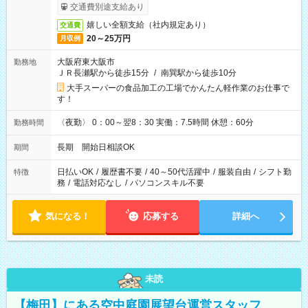
交通費別途支給あり
嬉しい全額支給（社内規定あり）
交通費
20～25万円
月収例
大阪府東大阪市
勤務地
ＪＲ長瀬駅から徒歩15分
/
南巽駅から徒歩10分
大手スーパーの食品加工の工場でかんたん軽作業のお仕事で
す！
〈夜勤〉 0：00～翌8：30 実働：7.5時間 休憩：60分
勤務時間
長期 開始日相談OK
期間
日払いOK
/
履歴書不要
/
40～50代活躍中
/
服装自由
/
シフト勤
特徴
務
/
電話対応なし
/
パソコンスキル不要
気になる！
応募する
詳細へ
未読
【梅田】にある空中庭園展望台運営スタッフ