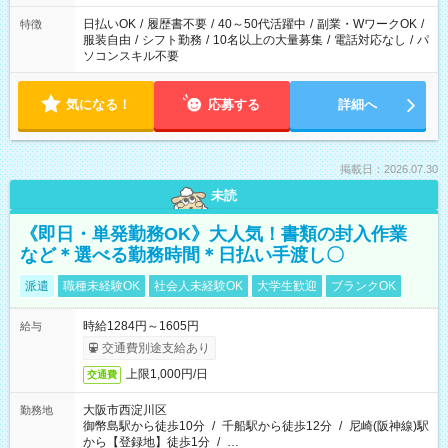
日払いOK
/
履歴書不要
/
40～50代活躍中
/
副業・WワークOK
/
特徴
服装自由
/
シフト勤務
/
10名以上の大量募集
/
電話対応なし
/
パ
ソコンスキル不要
気になる！
応募する
詳細へ
掲載日：2026.07.30
未読
《即日・単発勤務OK》大人気！書類の封入作業
など＊選べる勤務時間＊日払い手渡し〇
派遣
職種未経験OK
社会人未経験OK
大学生歓迎
ブランクOK
時給1284円～1605円
給与
交通費別途支給あり
上限1,000円/日
交通費
大阪市西淀川区
勤務地
御幣島駅から徒歩10分
/
千船駅から徒歩12分
/
尼崎(阪神線)駅
から【登録地】徒歩1分
/
…