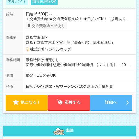
アルバイト
職種未経験OK
日給16,500円～
給与
＋交通費支給 ★交通費全額支給！ ★日払いOK！（規定あり） ┗
働いたその日に現金GET♪ お仕事後はコンビニATMから 日払
交通費別途支給あり
い分を引き落とせます！ 【試用期間】試用期間なし
京都市東山区
勤務地
京都府京都市東山区宮川筋（最寄り駅：清水五条駅）
株式会社ワンベルウッズ
勤務時間は指定なし
勤務時間
変形労働時間制 想定労働時間160時間/月 【シフト例】 ・10：
00～20：00
単発・1日のみOK
期間
日払いOK / 副業・WワークOK / 10名以上の大量募集
特徴
気になる！
応募する
詳細へ
未読