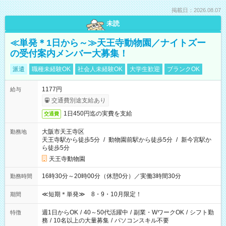
掲載日：2026.08.07
未読
≪単発＊1日から～≫天王寺動物園／ナイトズー
の受付案内メンバー大募集！
派遣
職種未経験OK
社会人未経験OK
大学生歓迎
ブランクOK
1177円
給与
交通費別途支給あり
1日450円迄の実費を支給
交通費
大阪市天王寺区
勤務地
天王寺駅から徒歩5分
/
動物園前駅から徒歩5分
/
新今宮駅か
ら徒歩5分
天王寺動物園
16時30分～20時00分（休憩0分）／実働3時間30分
勤務時間
≪短期＊単発≫ 8・9・10月限定！
期間
週1日からOK
/
40～50代活躍中
/
副業・WワークOK
/
シフト勤
特徴
務
/
10名以上の大量募集
/
パソコンスキル不要