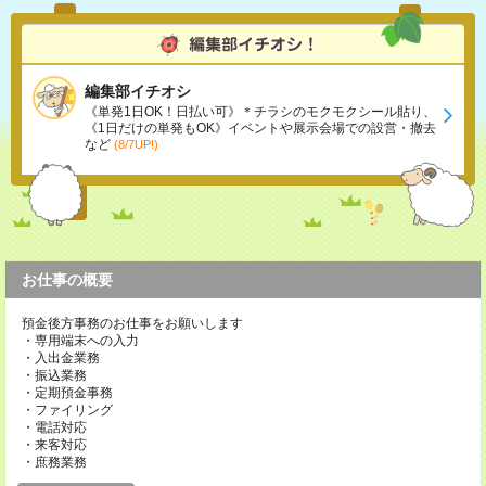
編集部イチオシ
《単発1日OK！日払い可》＊チラシのモクモクシール貼り、
《1日だけの単発もOK》イベントや展示会場での設営・撤去
など
(8/7UP!)
お仕事の概要
預金後方事務のお仕事をお願いします
・専用端末への入力
・入出金業務
・振込業務
・定期預金事務
・ファイリング
・電話対応
・来客対応
・庶務業務