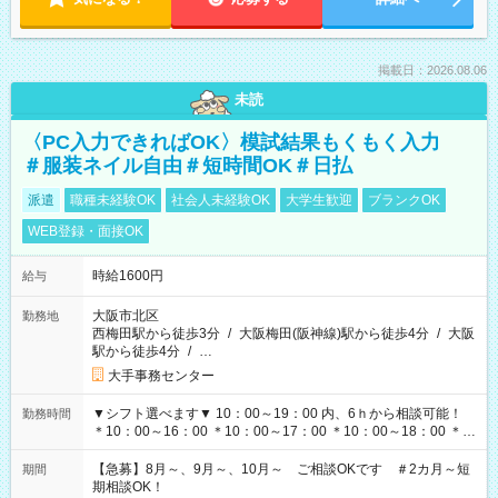
掲載日：2026.08.06
未読
〈PC入力できればOK〉模試結果もくもく入力
＃服装ネイル自由＃短時間OK＃日払
派遣
職種未経験OK
社会人未経験OK
大学生歓迎
ブランクOK
WEB登録・面接OK
時給1600円
給与
大阪市北区
勤務地
西梅田駅から徒歩3分
/
大阪梅田(阪神線)駅から徒歩4分
/
大阪
駅から徒歩4分
/
…
大手事務センター
▼シフト選べます▼ 10：00～19：00 内、6ｈから相談可能！
勤務時間
＊10：00～16：00 ＊10：00～17：00 ＊10：00～18：00 ＊
11：00～19：00 ＊12：00～19：00 ＊13：00～19：00
【急募】8月～、9月～、10月～ ご相談OKです ＃2カ月～短
期間
期相談OK！