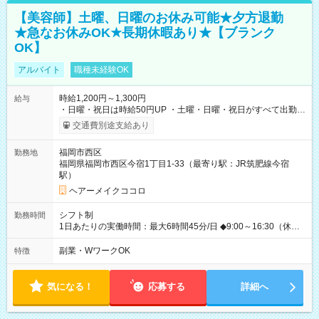
【美容師】土曜、日曜のお休み可能★夕方退勤
★急なお休みOK★長期休暇あり★【ブランク
OK】
アルバイト
職種未経験OK
時給1,200円～1,300円
給与
・日曜・祝日は時給50円UP ・土曜・日曜・祝日がすべて出勤可
能な方は、日曜・祝日の時給1,300円（入社から半年間は時給
交通費別途支給あり
1,250円になります) 【試用期間】試用期間あり 試用期間の長
さ：6ヶ月 ※ 雇用形態と給与に、本採用時と異なる部分があり
福岡市西区
勤務地
ます。 雇用形態：本採用時と同じです。 給与：時給 1,200
福岡県福岡市西区今宿1丁目1-33（最寄り駅：JR筑肥線今宿
円 ～ 1,250円
駅）
ヘアーメイクココロ
シフト制
勤務時間
1日あたりの実働時間：最大6時間45分/日 ◆9:00～16:30（休憩
45分） ◇週2日~OK！！ ◆残業レッスン一切なし ◇休みの日の
講習参加、モデルハント一切なし ☆★☆★☆★☆★☆ 上記の条件
副業・WワークOK
特徴
以外でも、 午前のみ、午後のみ、フルタイムなど、 就業時間の
ご希望があったらぜひご相談ください！ もちろん、週の出勤日
数も相談OKです！ ☆★☆★☆★☆★☆★☆
気になる！
応募する
詳細へ