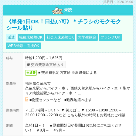
掲載日：2026.08.06
未読
《単発1日OK！日払い可》＊チラシのモクモク
シール貼り
派遣
職種未経験OK
社会人未経験OK
大学生歓迎
ブランクOK
WEB登録・面接OK
時給1,200円～1,625円
給与
交通費別途支給あり
■ 交通費規定内支給 ※派遣先による
交通費
福岡県久留米市
勤務地
久留米駅からバイク・車
/
西鉄久留米駅からバイク・車
/
聖マ
リア病院前駅からバイク・車
/
…
■物流センターなど ■勤務地選べます
＜1日3時間～OK！＞ ▼ 例えば… ▼ 15:00～18:00 15:00～
勤務時間
22:00 17:00～22:00 など こちら以外の時間もお気軽にご相談く
ださい！
単発1日～！ ★勤務開始日や期間はお気軽にご相談くださ
期間
い！ ＃8月～ ＃9月～