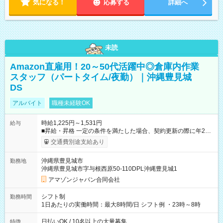
気になる！
応募する
詳細へ
未読
Amazon直雇用！20～50代活躍中◎倉庫内作業
スタッフ（パートタイム/夜勤）｜沖縄豊見城
DS
アルバイト
職種未経験OK
時給1,225円～1,531円
給与
■昇給・昇格 一定の条件を満たした場合、契約更新の際に年2回
まで昇給の機会があります。 ■正社員登用制度あり ※月末締/翌
交通費別途支給あり
月25日支払い ※時間外手当、別途支給 ※深夜割増賃金 (22:00～
翌5:00までは時給が25%UPします) ☆給与前払い制度有！
沖縄県豊見城市
勤務地
☆Amazon直雇用で安定して働けます！ 【試用期間】試用期間
沖縄県豊見城市字与根西原50-110DPL沖縄豊見城1
あり 試用期間の長さ：1週間 雇用形態、給与は本採用時と同じ
です。
アマゾンジャパン合同会社
シフト制
勤務時間
1日あたりの実働時間：最大8時間/日 シフト例 ・23時～8時
日払いOK / 10名以上の大量募集
特徴