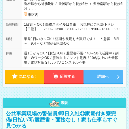
香椎駅から徒歩5分
/
天神駅から徒歩5分
/
天神南駅から徒歩5
分
/
…
東区内
1日3h～OK！勤務スタイルは自由！お気軽にご相談下さい！
勤務時間
【日勤】 ・7:00～13:00 ・8:00～17:00 ・9:00～13:00 ・9:00
～18:00 ・10:00～19:00 ・13:00～18:00 ・15:00～20:00 ・
16:00～19:00 【夜勤】 ・17:00～21:00 ・18:00～23:00 ・
単発1日のみ～OK！短期や長期も大歓迎です！ ＊急募：8月
期間
21:00～翌6:00 ・23:00～翌8:00 など（他時間多数あり！）
～、9月～など開始日相談OK
週1日からOK
/
日払いOK
/
履歴書不要
/
40～50代活躍中
/
副
特徴
業・WワークOK
/
服装自由
/
シフト勤務
/
10名以上の大量募
集
/
電話対応なし
/
パソコンスキル不要
気になる！
応募する
詳細へ
未読
公共事業現場の警備員/即日入社◎家電付き寮完
備/日払い可/履歴書・面接なし！家も仕事もすぐ
見つかる