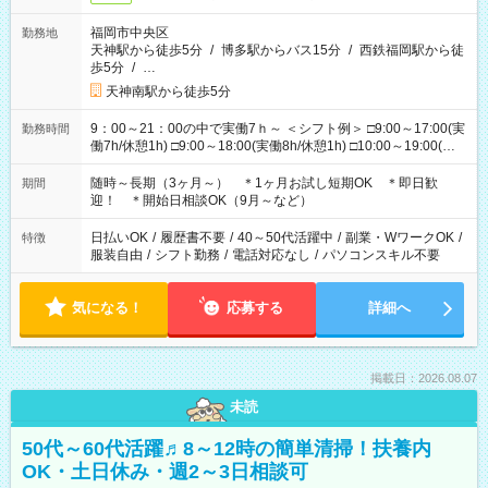
福岡市中央区
勤務地
天神駅から徒歩5分
/
博多駅からバス15分
/
西鉄福岡駅から徒
歩5分
/
…
天神南駅から徒歩5分
9：00～21：00の中で実働7ｈ～ ＜シフト例＞ □9:00～17:00(実
勤務時間
働7h/休憩1h) □9:00～18:00(実働8h/休憩1h) □10:00～19:00(実
働8h/休憩1h) □11:00～20:00(実働8h/休憩1h) □12:00～20:00(実
働7h/休憩1h) □12:00～21:00(実働7h/休憩1h) ＊固定OK ＊選べ
随時～長期（3ヶ月～） ＊1ヶ月お試し短期OK ＊即日歓
期間
る時間帯！
迎！ ＊開始日相談OK（9月～など）
日払いOK
/
履歴書不要
/
40～50代活躍中
/
副業・WワークOK
/
特徴
服装自由
/
シフト勤務
/
電話対応なし
/
パソコンスキル不要
気になる！
応募する
詳細へ
掲載日：2026.08.07
未読
50代～60代活躍♬8～12時の簡単清掃！扶養内
OK・土日休み・週2～3日相談可