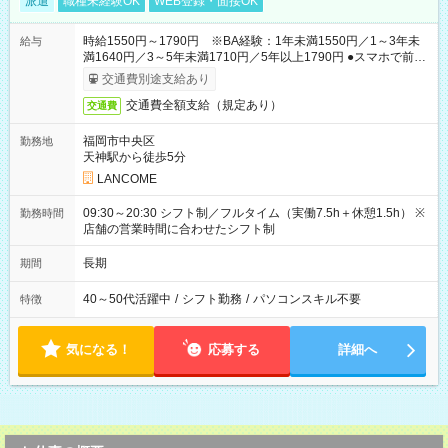
派遣
職種未経験OK
WEB登録・面接OK
時給1550円～1790円 ※BA経験：1年未満1550円／1～3年未
給与
満1640円／3～5年未満1710円／5年以上1790円 ●スマホで前払
いOK（※上限、条件あり）
交通費別途支給あり
交通費全額支給（規定あり）
交通費
福岡市中央区
勤務地
天神駅から徒歩5分
LANCOME
09:30～20:30 シフト制／フルタイム（実働7.5h＋休憩1.5h） ※
勤務時間
店舗の営業時間に合わせたシフト制
長期
期間
40～50代活躍中
/
シフト勤務
/
パソコンスキル不要
特徴
気になる！
応募する
詳細へ