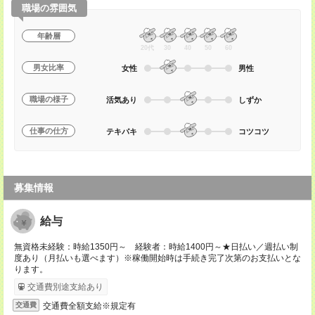
職場の雰囲気
年齢層
20代
30
40
50
60
男女比率
女性
男性
職場の様子
活気あり
しずか
仕事の仕方
テキパキ
コツコツ
募集情報
給与
無資格未経験：時給1350円～ 経験者：時給1400円～★日払い／週払い制
度あり（月払いも選べます）※稼働開始時は手続き完了次第のお支払いとな
ります。
交通費別途支給あり
交通費全額支給※規定有
交通費