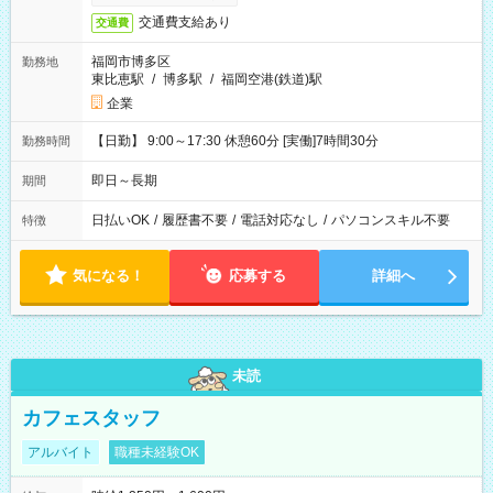
交通費支給あり
交通費
福岡市博多区
勤務地
東比恵駅
/
博多駅
/
福岡空港(鉄道)駅
企業
【日勤】 9:00～17:30 休憩60分 [実働]7時間30分
勤務時間
即日～長期
期間
日払いOK
/
履歴書不要
/
電話対応なし
/
パソコンスキル不要
特徴
気になる！
応募する
詳細へ
未読
カフェスタッフ
アルバイト
職種未経験OK