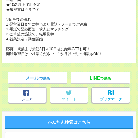
★10名以上採用予定
★履歴書は不要です
▽応募後の流れ
1)翌営業日までに担当より電話・メールでご連絡
2)電話で登録面談→求人とマッチング
3)ご希望の施設で、職場見学
4)就業決定→勤務開始
応募→就業まで最短3日＆10日後に給料GETも可！
開始希望日はご相談ください。1か月以上先の相談もOK！
メール
LINE
で送る
で送る
シェア
ツイート
ブックマーク
かんたん検索はこちら