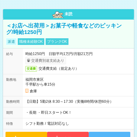
未読
＜お店へ出荷用＞お菓子や軽食などのピッキン
グ/時給1250円
派遣
職種未経験OK
ブランクOK
時給1250円 日額平均1万円/月額21万円
給与
交通費別途支給あり
交通費支給（規定あり）
交通費
福岡市東区
勤務地
千早駅から車15分
倉庫
【日勤】5勤2休 8:30～17:30（実働8時間/休憩60分）
勤務時間
・長期 ・即日スタートOK！
期間
シフト勤務
/
電話対応なし
特徴