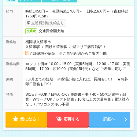
時給1450円～ 夜勤時給1760円～ 日収2.6万円～（夜勤時給
給与
1760円×15h）
交通費別途支給あり
交通費全額支給
交通費
福岡県久留米市
勤務地
久留米駅
/
西鉄久留米駅
/
聖マリア病院前駅
/
…
介護施設や病院 ※ご自宅近辺からご案内可能
≪シフト例≫ 10:00～15:00（実働5時間） 12:00～17:00（実働
勤務時間
5時間） 17:00～翌10:00（実働15時間）など ご希望に応じて、
働く時間は調整できます！ お気軽に担当へ相談ください！
3ヵ月までの短期 ※職場が気に入れば、長期もOK！ ★急募！
期間
即日勤務もOK！
週1日からOK
/
日払いOK
/
履歴書不要
/
40～50代活躍中
/
副
特徴
業・WワークOK
/
シフト勤務
/
10名以上の大量募集
/
電話対応
なし
/
パソコンスキル不要
気になる！
応募する
詳細へ