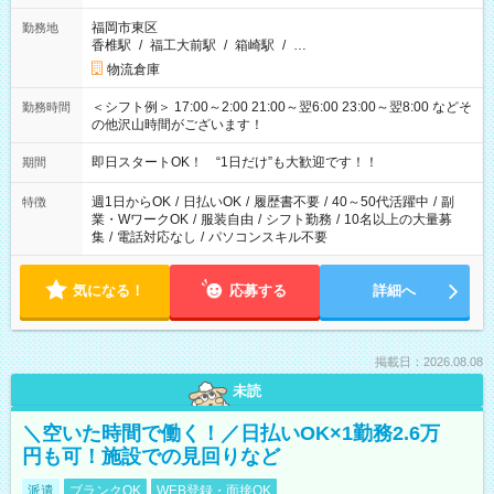
福岡市東区
勤務地
香椎駅
/
福工大前駅
/
箱崎駅
/
…
物流倉庫
＜シフト例＞ 17:00～2:00 21:00～翌6:00 23:00～翌8:00 などそ
勤務時間
の他沢山時間がございます！
即日スタートOK！ “1日だけ”も大歓迎です！！
期間
週1日からOK
/
日払いOK
/
履歴書不要
/
40～50代活躍中
/
副
特徴
業・WワークOK
/
服装自由
/
シフト勤務
/
10名以上の大量募
集
/
電話対応なし
/
パソコンスキル不要
気になる！
応募する
詳細へ
掲載日：2026.08.08
未読
＼空いた時間で働く！／日払いOK×1勤務2.6万
円も可！施設での見回りなど
派遣
ブランクOK
WEB登録・面接OK