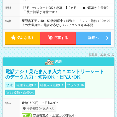
と休みを合わせたい」 「余裕を持って夕飯の準備がしたい」
「できれば残業はしたくない」 など、ご希望を教えてください
【8月中のスタートOK！急募！】2カ月～ ■ご応募から最短2～
期間
ね。 ※Wワーク希望の方へ 今ご覧のお仕事で希望する勤務時間
3日後に就業が可能です！
と、もう1つのお仕事の勤務時間。 合計で週40時間を超える場
合は応募できません。
履歴書不要
/
40～50代活躍中
/
服装自由
/
シフト勤務
/
10名以
特徴
上の大量募集
/
電話対応なし
/
パソコンスキル不要
気になる！
応募する
詳細へ
掲載日：2026.07.30
未読
電話ナシ！見たまんま入力＊エントリーシート
のデータ入力・短期OK・日払いOK
派遣
職種未経験OK
社会人未経験OK
ブランクOK
WEB登録・面接OK
時給1600円 ＊日払いOK
給与
交通費別途支給あり
交通費支給（上限15000円/月）
交通費