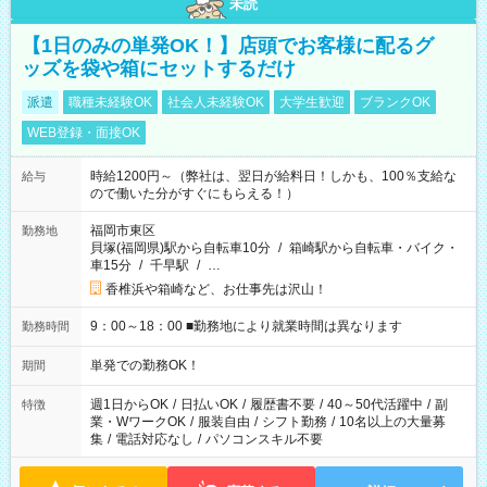
未読
【1日のみの単発OK！】店頭でお客様に配るグ
ッズを袋や箱にセットするだけ
派遣
職種未経験OK
社会人未経験OK
大学生歓迎
ブランクOK
WEB登録・面接OK
時給1200円～（弊社は、翌日が給料日！しかも、100％支給な
給与
ので働いた分がすぐにもらえる！）
福岡市東区
勤務地
貝塚(福岡県)駅から自転車10分
/
箱崎駅から自転車・バイク・
車15分
/
千早駅
/
…
香椎浜や箱崎など、お仕事先は沢山！
9：00～18：00 ■勤務地により就業時間は異なります
勤務時間
単発での勤務OK！
期間
週1日からOK
/
日払いOK
/
履歴書不要
/
40～50代活躍中
/
副
特徴
業・WワークOK
/
服装自由
/
シフト勤務
/
10名以上の大量募
集
/
電話対応なし
/
パソコンスキル不要