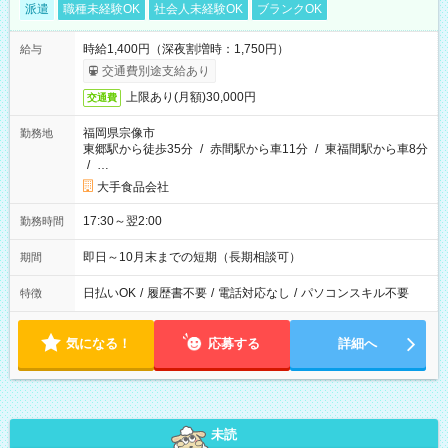
派遣
職種未経験OK
社会人未経験OK
ブランクOK
時給1,400円（深夜割増時：1,750円）
給与
交通費別途支給あり
上限あり(月額)30,000円
交通費
福岡県宗像市
勤務地
東郷駅から徒歩35分
/
赤間駅から車11分
/
東福間駅から車8分
/
…
大手食品会社
17:30～翌2:00
勤務時間
即日～10月末までの短期（長期相談可）
期間
日払いOK
/
履歴書不要
/
電話対応なし
/
パソコンスキル不要
特徴
気になる！
応募する
詳細へ
未読