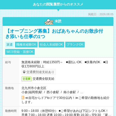
あなたの閲覧履歴からのオススメ
掲載日：2026.08.05
未読
【オープニング募集】おばあちゃんのお散歩付
き添いも仕事の1つ
派遣
職種未経験OK
社会人未経験OK
ブランクOK
WEB登録・面接OK
無資格未経験：時給1350円～ ■週払いOK ■扶養内OK ■日
給与
収1万800円以上
交通費別途支給あり
交通費全額支給
交通費
北九州市小倉北区
勤務地
小倉(福岡県)駅
/
西小倉駅
/
南小倉駅
/
…
≪自宅からドアtoドアで30分以内！≫ご希望の勤務地を紹介
します。
9:00～18:00（休憩60分） ■ご希望があれば下記シフトもOK！
勤務時間
早番 7:00～16:00 遅番 10:00～19:00 夜勤 16:30～翌9:30 「家族