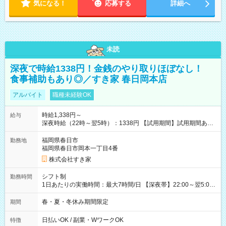
気になる！
応募する
詳細へ
未読
深夜で時給1338円！金銭のやり取りほぼなし！
食事補助もあり◎／すき家 春日岡本店
アルバイト
職種未経験OK
時給1,338円～
給与
深夜時給（22時～翌5時）：1338円 【試用期間】試用期間あり
試用期間の長さ：1ヶ月 雇用形態、給与は本採用時と同じです。
試用期間の実態は30日（※条件変更なし）ですが、切り上げで
福岡県春日市
勤務地
一ヶ月とさせていただきます。 研修制度あり：15時間(研修中も
福岡県春日市岡本一丁目4番
同時給）
株式会社すき家
シフト制
勤務時間
1日あたりの実働時間：最大7時間/日 【深夜帯】22:00～翌5:00
週2日～・1日2h～OK◎ ※22:00から翌5:00までは18歳以上の方
のみ勤務可能です（18歳未満の深夜業務禁止のため） ★深夜で
春・夏・冬休み期間限定
期間
も安心して働けます★ すき家では、ワンオペを禁止していま
す。 必ず、2名以上での勤務を行いますので、安心して働けま
日払いOK / 副業・WワークOK
特徴
す。