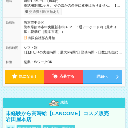
時給1,250円～1,600円
給与
※試用期間1ヶ月。 そのほかの条件に変更はありません。 【試
用期間】試用期間あり 試用期間の長さ：1ヶ月 雇用形態、給与
交通費別途支給あり
は本採用時と同じです。
熊本市中央区
勤務地
熊本県熊本市中央区新市街3-12 下通アーケード内（最寄り
駅：花畑町（熊本市電））
有限会社那古井館
シフト制
勤務時間
1日あたりの実働時間：最大6時間/日 勤務時間・日数は相談に応
じます。 ★土日が入れる方を募集しています！
副業・WワークOK
特徴
気になる！
応募する
詳細へ
未読
未経験から高時給【LANCOME】コスメ販売
岩田屋本店