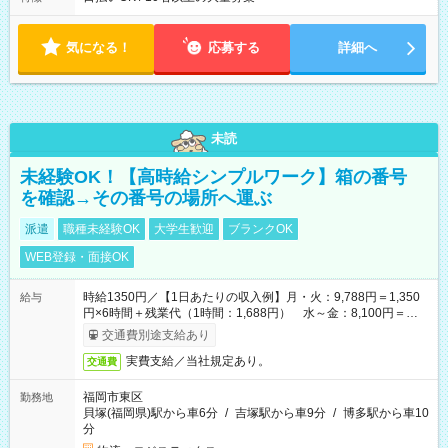
気になる！
応募する
詳細へ
未読
未経験OK！【高時給シンプルワーク】箱の番号
を確認→その番号の場所へ運ぶ
派遣
職種未経験OK
大学生歓迎
ブランクOK
WEB登録・面接OK
時給1350円／【1日あたりの収入例】月・火：9,788円＝1,350
給与
円×6時間＋残業代（1時間：1,688円） 水～金：8,100円＝
1,350円×6時間
交通費別途支給あり
実費支給／当社規定あり。
交通費
福岡市東区
勤務地
貝塚(福岡県)駅から車6分
/
吉塚駅から車9分
/
博多駅から車10
分