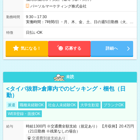
パーソルマーケティング株式会社
9:30～17:30
勤務時間
実働時間：7時間/日 ・月、木、金、土、日の週5日勤務（火、水
は固定休です／GW、お盆、年末年始等、長期休暇有り！） ・
ワンシフト！ ・残業ほぼナシ（0～5h/月）
日払いOK
特徴
気になる！
応募する
詳細へ
未読
<タイパ抜群>倉庫内でのピッキング・梱包（日
勤）
派遣
職種未経験OK
社会人未経験OK
大学生歓迎
ブランクOK
WEB登録・面接OK
時給1300円 ※交通費全額支給（規定あり） 【月収例】20.4万円
給与
（21日勤務 ※残業なしの場合）
交通費別途支給あり