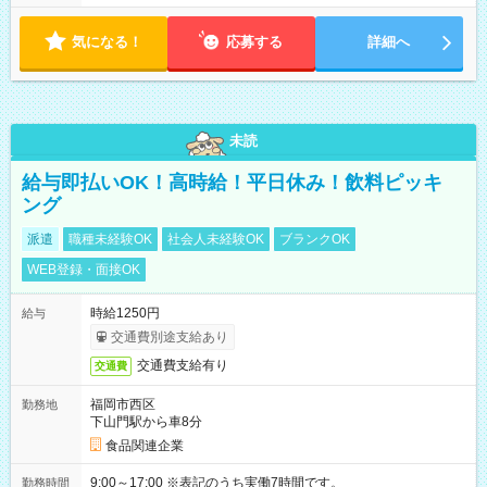
気になる！
応募する
詳細へ
未読
給与即払いOK！高時給！平日休み！飲料ピッキ
ング
派遣
職種未経験OK
社会人未経験OK
ブランクOK
WEB登録・面接OK
時給1250円
給与
交通費別途支給あり
交通費支給有り
交通費
福岡市西区
勤務地
下山門駅から車8分
食品関連企業
9:00～17:00 ※表記のうち実働7時間です。
勤務時間