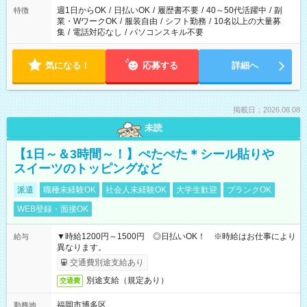
週1日からOK
/
日払いOK
/
履歴書不要
/
40～50代活躍中
/
副
特徴
業・WワークOK
/
服装自由
/
シフト勤務
/
10名以上の大量募
集
/
電話対応なし
/
パソコンスキル不要
気になる！
応募する
詳細へ
掲載日：2026.08.08
未読
【1日～＆3時間～！】ぺたぺた＊シール貼りや
スイーツのトッピングなど
派遣
職種未経験OK
社会人未経験OK
大学生歓迎
ブランクOK
WEB登録・面接OK
▼時給1200円～1500円 ◎日払いOK！ ※時給はお仕事により
給与
異なります。
交通費別途支給あり
別途支給（規定あり）
交通費
福岡市博多区
勤務地