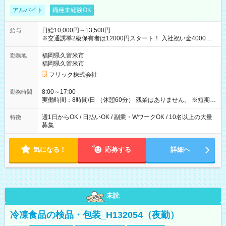
アルバイト
職種未経験OK
日給10,000円～13,500円
給与
※交通誘導2級保有者は12000円スタート！ 入社祝い金4000円
【試用期間】試用期間なし
福岡県久留米市
勤務地
福岡県久留米市
フリック株式会社
8:00～17:00
勤務時間
実働時間：8時間/日 （休憩60分） 残業はありません。 ※短期の
募集は行っておりません。予めご了承くださいませ。
週1日からOK / 日払いOK / 副業・WワークOK / 10名以上の大量
特徴
募集
気になる！
応募する
詳細へ
未読
冷凍食品の検品・包装_H132054（夜勤）