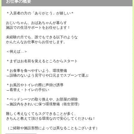
お仕事の概要
＊入居者の方の「ありがとう」が嬉しい＊
おじいちゃん、おばあちゃんが暮らす
施設での生活サポートをお任せします！
未経験の方でも、誰でもできる以下のような
かんたんなお仕事からお任せします。
＜例えば…＞
＊まずはお名前を覚えるところからスタート
＊お食事を食べやすいよう、環境整備
→誤嚥のないよう見守りや口元までスプーンで運ぶ
＊お風呂やトイレの際に声掛け誘導
→着替え・トイレの手伝い
＊ベッドシーツの取り換えや、お部屋の掃除
→施設内をきれいに保つ環境整備（衛生管理）
難しく考えなくてもスグできることが多く、
きちんと教えて頂ける環境なので安心してくださいね！
（ご経験や施設形態によっては異なることもございます）