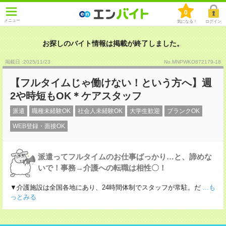
0
メニュー
気になる！
ログイン
お探しのバイト情報は掲載が終了しました。
掲載日 :2025
/
11
/
23
No.MNPWKO872179-18
【フルタイムじゃ働けない！という方へ】週
2や時短もOK＊ケアスタッフ
派遣
職種未経験OK
社会人未経験OK
大学生歓迎
ブランクOK
WEB登録・面接OK
派遣ってフルタイムのお仕事ばっかり…と、諦めな
いで！事務→介護への転職は相性〇！
▼介護施設は全国各地にあり、24時間体制でスタッフが常駐。だ
...も
っとみる