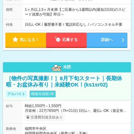
1ヶ月以上3ヶ月未満【ご応募から1週間以内(最短2日目)のスピ
期間
ード就業が可能】即日～
日払いOK
/
履歴書不要
/
電話対応なし
/
パソコンスキル不要
特徴
気になる！
応募する
詳細へ
未読
［物件の写真撮影！］8月下旬スタート｜長期休
暇・お盆休み有り｜未経験OK！(ks1sr02)
アルバイト
職種未経験OK
時給1,550円～1,550円
給与
月収例：22万7850円（7h×21日) 日払い、週払いOK（規定有
り） 【試用期間】試用期間なし
交通費別途支給あり
福岡市中央区
勤務地
福岡県福岡市中央区（最寄り駅：天神）