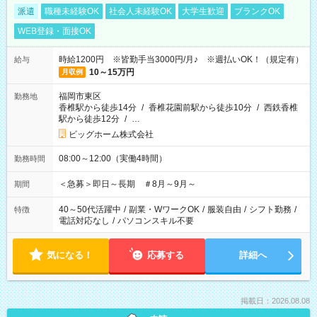
派遣
職種未経験OK
社会人未経験OK
大学生歓迎
ブランクOK
WEB登録・面接OK
時給1200円 ※皆勤手当3000円/月♪ ※週払いOK！（規定有）
給与
10～15万円
月収例
福岡市東区
勤務地
香椎駅から徒歩14分
/
香椎花園前駅から徒歩10分
/
西鉄香椎
駅から徒歩12分
/
…
ビッグホーム株式会社
08:00～12:00（実働4時間）
勤務時間
＜急募＞即日～長期 ＃8月～9月～
期間
40～50代活躍中
/
副業・WワークOK
/
服装自由
/
シフト勤務
/
特徴
電話対応なし
/
パソコンスキル不要
気になる！
応募する
詳細へ
掲載日：2026.08.08