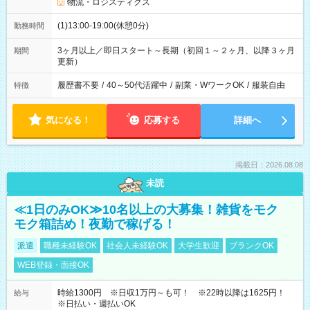
物流・ロジスティクス
(1)13:00-19:00(休憩0分)
勤務時間
3ヶ月以上／即日スタート～長期（初回１～２ヶ月、以降３ヶ月
期間
更新）
履歴書不要
/
40～50代活躍中
/
副業・WワークOK
/
服装自由
特徴
気になる！
応募する
詳細へ
掲載日：2026.08.08
未読
≪1日のみOK≫10名以上の大募集！雑貨をモク
モク箱詰め！夜勤で稼げる！
派遣
職種未経験OK
社会人未経験OK
大学生歓迎
ブランクOK
WEB登録・面接OK
時給1300円 ※日収1万円～も可！ ※22時以降は1625円！
給与
※日払い・週払いOK