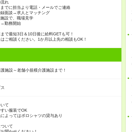
の流れ
日までに担当より電話・メールでご連絡
登録面談→求人とマッチング
の施設で、職場見学
定→勤務開始
まで最短3日＆10日後に給料GETも可！
はご相談ください。1か月以上先の相談もOK！
介護施設～老舗小規模介護施設まで！
ビス
ついて
すい服装でOK
よってはポロシャツの貸与あり
について
お聞かせください！