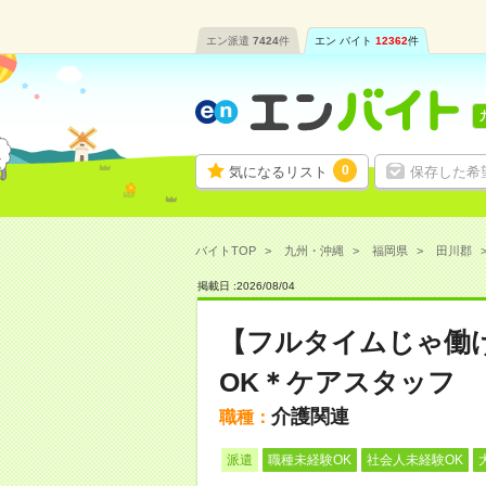
エン派遣
7424
件
エン バイト
12362
件
0
気になるリスト
保存した希
バイトTOP
九州・沖縄
福岡県
田川郡
掲載日 :
2026
/
08
/
04
【フルタイムじゃ働
OK＊ケアスタッフ
介護関連
職種：
派遣
職種未経験OK
社会人未経験OK