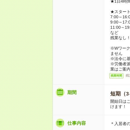
★1日4時
★スター
7:00～16:
9:00～17:
11:00～19
など
残業なし
※Wワーク
ません
※法令に基
※労働者
業はご案
残
残業時間
期間
短期（3
開始日は
けます！
仕事内容
＊入居者