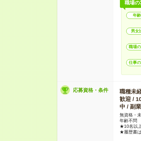
職場の
年齢
男女
職場の
仕事の
応募資格・条件
職種未経験
歓迎 / 
中 / 
無資格・未
年齢不問
★10名以
★履歴書