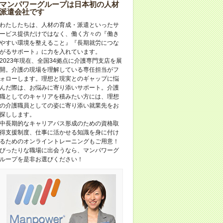
マンパワーグループは日本初の人材
派遣会社です
わたしたちは、人材の育成・派遣といったサ
ービス提供だけではなく、働く方々の『働き
やすい環境を整えること』『長期就労につな
がるサポート』に力を入れています。
2023年現在、全国34拠点に介護専門支店を展
開。介護の現場を理解している専任担当がフ
ォローします。理想と現実とのギャップに悩
んだ際は、お悩みに寄り添いサポート。介護
職としてのキャリアを積みたい方には、理想
の介護職員としての姿に寄り添い就業先をお
探しします。
中長期的なキャリアパス形成のための資格取
得支援制度、仕事に活かせる知識を身に付け
るためのオンライントレーニングもご用意！
ぴったりな職場に出会うなら、マンパワーグ
ループを是非お選びください！