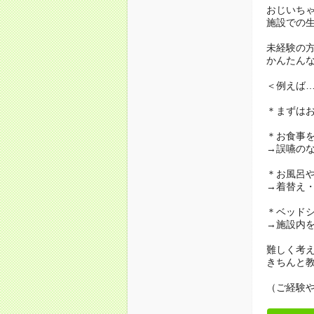
おじいち
施設での
未経験の
かんたん
＜例えば
＊まずは
＊お食事
→誤嚥の
＊お風呂
→着替え
＊ベッド
→施設内
難しく考
きちんと
（ご経験