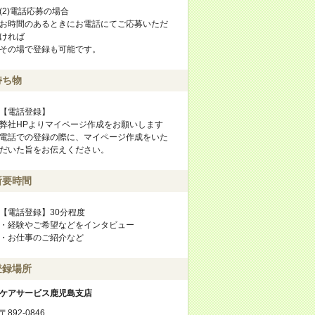
(2)電話応募の場合
お時間のあるときにお電話にてご応募いただ
ければ
その場で登録も可能です。
持ち物
【電話登録】
弊社HPよりマイページ作成をお願いします
電話での登録の際に、マイページ作成をいた
だいた旨をお伝えください。
所要時間
【電話登録】30分程度
・経験やご希望などをインタビュー
・お仕事のご紹介など
登録場所
ケアサービス鹿児島支店
〒892-0846