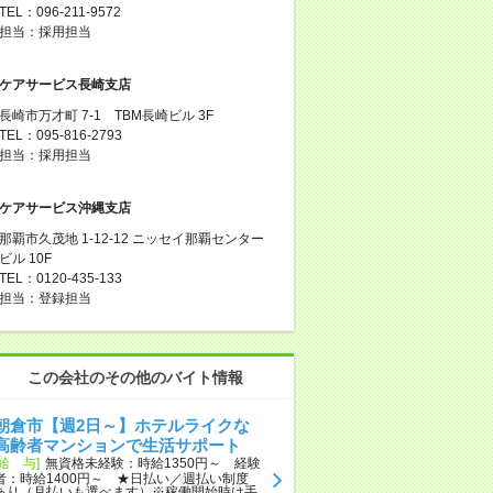
TEL：096-211-9572
担当：採用担当
ケアサービス長崎支店
長崎市万才町 7-1 TBM長崎ビル 3F
TEL：095-816-2793
担当：採用担当
ケアサービス沖縄支店
那覇市久茂地 1-12-12 ニッセイ那覇センター
ビル 10F
TEL：0120-435-133
担当：登録担当
この会社のその他のバイト情報
朝倉市【週2日～】ホテルライクな
高齢者マンションで生活サポート
[給 与]
無資格未経験：時給1350円～ 経験
者：時給1400円～ ★日払い／週払い制度
あり（月払いも選べます）※稼働開始時は手