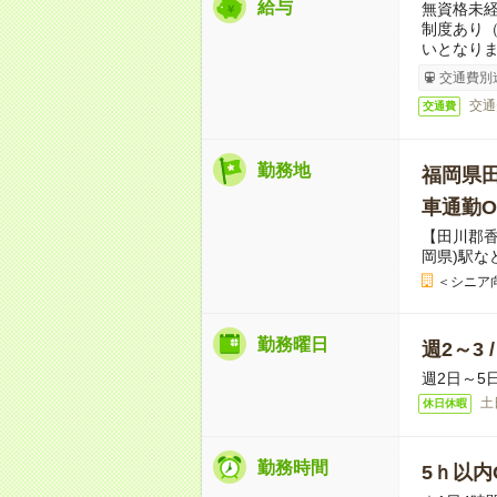
給与
無資格未経
制度あり
いとなり
交通費別
交通
交通費
勤務地
福岡県
車通勤O
【田川郡
岡県)駅な
＜シニア
勤務曜日
週2～3 
週2日～5
土
休日休暇
勤務時間
5ｈ以内O