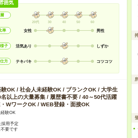
雰囲気
層
20代
30
40
50
60
比率
女性
男性
様子
活気あり
しずか
仕方
テキパキ
コツコツ
OK / 社会人未経験OK / ブランクOK / 大学生
10名以上の大量募集 / 履歴書不要 / 40～50代活躍
副業・WワークOK / WEB登録・面接OK
経験OK
上採用予定
は不要です