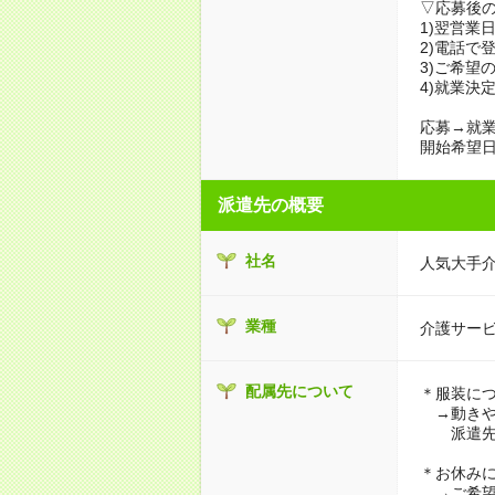
▽応募後
1)翌営業
2)電話で
3)ご希望
4)就業決
応募→就業
開始希望日
派遣先の概要
社名
人気大手
業種
介護サー
配属先について
＊服装に
→動きや
派遣先に
＊お休み
→ご希望