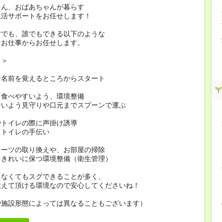
ゃん、おばあちゃんが暮らす
生活サポートをお任せします！
方でも、誰でもできる以下のような
なお仕事からお任せします。
…＞
お名前を覚えるところからスタート
を食べやすいよう、環境整備
ないよう見守りや口元までスプーンで運ぶ
やトイレの際に声掛け誘導
・トイレの手伝い
シーツの取り換えや、お部屋の掃除
をきれいに保つ環境整備（衛生管理）
えなくてもスグできることが多く、
教えて頂ける環境なので安心してくださいね！
や施設形態によっては異なることもございます）