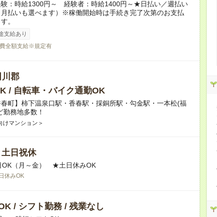
験：時給1300円～ 経験者：時給1400円～★日払い／週払い
（月払いも選べます）※稼働開始時は手続き完了次第のお支払
ます。
途支給あり
費全額支給※規定有
田川郡
K / 自転車・バイク通勤OK
香春町】柿下温泉口駅・香春駅・採銅所駅・勾金駅・一本松(福
ど勤務地多数！
向けマンション＞
/ 土日祝休
日OK（月～金） ★土日休みOK
日休みOK
K / シフト勤務 / 残業なし