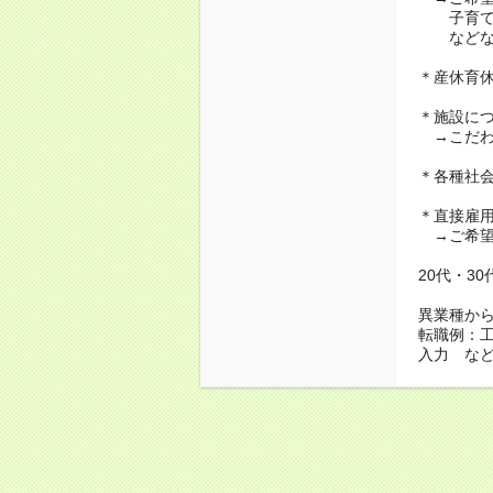
子育て・
などな
＊産休育
＊施設に
→こだわ
＊各種社
＊直接雇
→ご希望
20代・3
異業種か
転職例：
入力 な