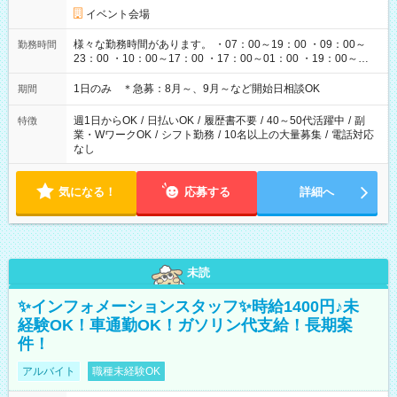
イベント会場
様々な勤務時間があります。 ・07：00～19：00 ・09：00～
勤務時間
23：00 ・10：00～17：00 ・17：00～01：00 ・19：00～
03：00 etc イベント・ライブの開催時間によって変わりま
す。
1日のみ ＊急募：8月～、9月～など開始日相談OK
期間
週1日からOK
/
日払いOK
/
履歴書不要
/
40～50代活躍中
/
副
特徴
業・WワークOK
/
シフト勤務
/
10名以上の大量募集
/
電話対応
なし
気になる！
応募する
詳細へ
未読
✨インフォメーションスタッフ✨時給1400円♪未
経験OK！車通勤OK！ガソリン代支給！長期案
件！
アルバイト
職種未経験OK