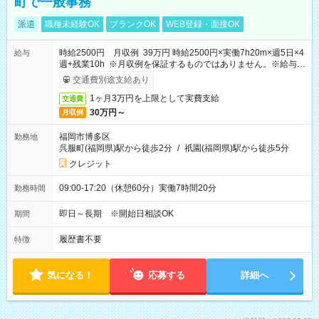
町で一般事務
派遣
職種未経験OK
ブランクOK
WEB登録・面接OK
時給2500円 月収例 39万円 時給2500円×実働7h20m×週5日×4
給与
週+残業10h ※月収例を保証するものではありません。※給与即
受取りサービス利用可（利用条件有）
交通費別途支給あり
1ヶ月3万円を上限として実費支給
交通費
30万円～
月収例
福岡市博多区
勤務地
呉服町(福岡県)駅から徒歩2分
/
祇園(福岡県)駅から徒歩5分
クレジット
09:00-17:20（休憩60分）実働7時間20分
勤務時間
即日～長期 ※開始日相談OK
期間
履歴書不要
特徴
気になる！
応募する
詳細へ