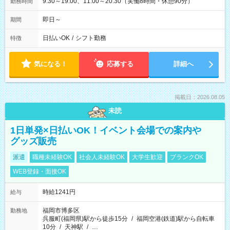
9:30～19:00、11:00～20:30（実働8時間・休憩90分）
勤務時間
即日～
期間
日払いOK
/
シフト勤務
特徴
気になる！
応募する
詳細へ
掲載日：2026.08.05
未読
1日単発×日払いOK！イベント会場での案内や
グッズ販売
派遣
職種未経験OK
社会人未経験OK
大学生歓迎
ブランクOK
WEB登録・面接OK
時給1241円
給与
福岡市博多区
勤務地
呉服町(福岡県)駅から徒歩15分
/
福岡空港(鉄道)駅から自転車
10分
/
天神駅
/
…