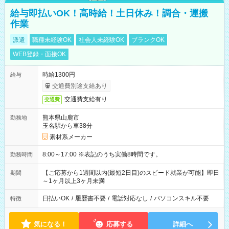
給与即払いOK！高時給！土日休み！調合・運搬
作業
派遣
職種未経験OK
社会人未経験OK
ブランクOK
WEB登録・面接OK
時給1300円
給与
交通費別途支給あり
交通費支給有り
交通費
熊本県山鹿市
勤務地
玉名駅から車38分
素材系メーカー
8:00～17:00 ※表記のうち実働8時間です。
勤務時間
【ご応募から1週間以内(最短2日目)のスピード就業が可能】即日
期間
～1ヶ月以上3ヶ月未満
日払いOK
/
履歴書不要
/
電話対応なし
/
パソコンスキル不要
特徴
気になる！
応募する
詳細へ