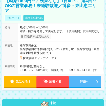
【時給1400円～／残業なし】1日4h～、週4日～
OKの営業事務！未経験歓迎／博多・東比恵エリ
ア
アルバイト
職種未経験OK
時給1,400円～1,500円
給与
経験・能力を考慮して決定します。 【試用期間】試用期間なし
交通費別途支給あり
福岡市博多区
勤務地
福岡県福岡市博多区比恵町3-25（最寄り駅：福岡市営地下鉄空
港線東比恵駅徒歩約7分）
株式会社ティ・アイ・エス
勤務時間は指定なし
勤務時間
9：00～17：00の間で、調整可 例） ・09：00～14：00（午後
からは家事に） ・10：00～16：00（朝はゆっくりスタート）
・13：00～17：00（午後から短時間で） ◎週4日～5日程度の
気になる！
勤務で、ご希望に合わせて調整します。 ◎今週は子供の行事
応募する
詳細へ
で…といったお休みも、お気軽にご相談ください。
未読