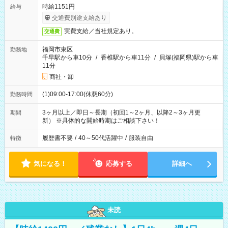
時給1151円
給与
交通費別途支給あり
実費支給／当社規定あり。
交通費
福岡市東区
勤務地
千早駅から車10分
/
香椎駅から車11分
/
貝塚(福岡県)駅から車
11分
商社・卸
(1)09:00-17:00(休憩60分)
勤務時間
3ヶ月以上／即日～長期（初回1～2ヶ月、以降2～3ヶ月更
期間
新） ※具体的な開始時期はご相談下さい！
履歴書不要
/
40～50代活躍中
/
服装自由
特徴
気になる！
応募する
詳細へ
未読