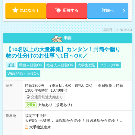
気になる！
応募する
詳細へ
掲載日：2026.08.03
未読
【10名以上の大量募集】カンタン！封筒や贈り
物の仕分けのお仕事＼1日～OK／
派遣
職種未経験OK
社会人未経験OK
大学生歓迎
ブランクOK
WEB登録・面接OK
時給1300円 （※日払いOK・週払いOK）（※日収例：時給
給与
1300円×8時間=10,400円）
交通費別途支給あり
支給あり（規定あり）
交通費
福岡市中央区
勤務地
天神駅から徒歩
/
薬院駅から徒歩
/
渡辺通駅から徒歩
/
…
大手物流倉庫