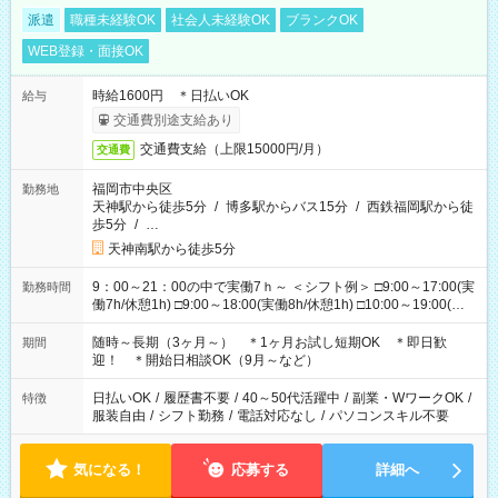
派遣
職種未経験OK
社会人未経験OK
ブランクOK
WEB登録・面接OK
時給1600円 ＊日払いOK
給与
交通費別途支給あり
交通費支給（上限15000円/月）
交通費
福岡市中央区
勤務地
天神駅から徒歩5分
/
博多駅からバス15分
/
西鉄福岡駅から徒
歩5分
/
…
天神南駅から徒歩5分
9：00～21：00の中で実働7ｈ～ ＜シフト例＞ □9:00～17:00(実
勤務時間
働7h/休憩1h) □9:00～18:00(実働8h/休憩1h) □10:00～19:00(実
働8h/休憩1h) □11:00～20:00(実働8h/休憩1h) □12:00～20:00(実
働7h/休憩1h) □12:00～21:00(実働7h/休憩1h) ＊固定OK ＊選べ
随時～長期（3ヶ月～） ＊1ヶ月お試し短期OK ＊即日歓
期間
る時間帯！
迎！ ＊開始日相談OK（9月～など）
日払いOK
/
履歴書不要
/
40～50代活躍中
/
副業・WワークOK
/
特徴
服装自由
/
シフト勤務
/
電話対応なし
/
パソコンスキル不要
気になる！
応募する
詳細へ