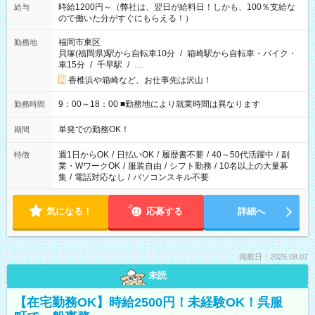
時給1200円～（弊社は、翌日が給料日！しかも、100％支給な
給与
ので働いた分がすぐにもらえる！）
福岡市東区
勤務地
貝塚(福岡県)駅から自転車10分
/
箱崎駅から自転車・バイク・
車15分
/
千早駅
/
…
香椎浜や箱崎など、お仕事先は沢山！
9：00～18：00 ■勤務地により就業時間は異なります
勤務時間
単発での勤務OK！
期間
週1日からOK
/
日払いOK
/
履歴書不要
/
40～50代活躍中
/
副
特徴
業・WワークOK
/
服装自由
/
シフト勤務
/
10名以上の大量募
集
/
電話対応なし
/
パソコンスキル不要
気になる！
応募する
詳細へ
掲載日：2026.08.07
未読
【在宅勤務OK】時給2500円！未経験OK！呉服