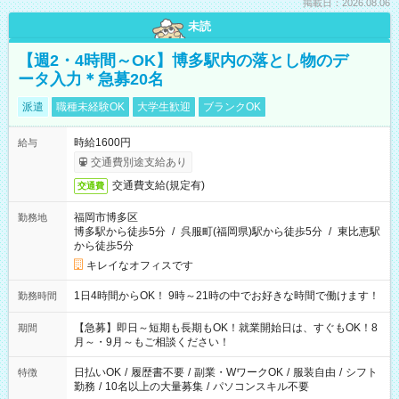
掲載日：2026.08.06
未読
【週2・4時間～OK】博多駅内の落とし物のデ
ータ入力＊急募20名
派遣
職種未経験OK
大学生歓迎
ブランクOK
時給1600円
給与
交通費別途支給あり
交通費支給(規定有)
交通費
福岡市博多区
勤務地
博多駅から徒歩5分
/
呉服町(福岡県)駅から徒歩5分
/
東比恵駅
から徒歩5分
キレイなオフィスです
1日4時間からOK！ 9時～21時の中でお好きな時間で働けます！
勤務時間
【急募】即日～短期も長期もOK！就業開始日は、すぐもOK！8
期間
月～・9月～もご相談ください！
日払いOK
/
履歴書不要
/
副業・WワークOK
/
服装自由
/
シフト
特徴
勤務
/
10名以上の大量募集
/
パソコンスキル不要