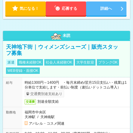
気になる！
応募する
詳細へ
未読
天神地下街｜ウィメンズシューズ｜販売スタッ
フ募集
派遣
職種未経験OK
社会人未経験OK
大学生歓迎
ブランクOK
WEB登録・面接OK
時給1300円～1400円 ・毎月末締め/翌月15日支払い・残業は1
給与
分単位で支給します・前払い制度（速払いドットコム導入）
交通費別途支給あり
別途全額支給
交通費
福岡市中央区
勤務地
天神駅
/
天神南駅
アパレル・コスメ関連