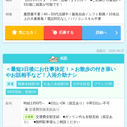
【8月中のスタートOK！急募！】2カ月～ ■ご応募から最短2～
期間
ね。 ※Wワーク希望の方へ 今ご覧のお仕事で希望する勤務時間
3日後に就業が可能です！
と、もう1つのお仕事の勤務時間。 合計で週40時間を超える場
合は応募できません。
履歴書不要
/
40～50代活躍中
/
服装自由
/
シフト勤務
/
10名以
特徴
上の大量募集
/
電話対応なし
/
パソコンスキル不要
気になる！
応募する
詳細へ
掲載日：2026.08.07
未読
＜最短3日後にお仕事決定！＞お散歩の付き添い
やお話相手など！入浴介助ナシ
派遣
職種未経験OK
社会人未経験OK
大学生歓迎
ブランクOK
WEB登録・面接OK
時給1350円～ ■日払いOK（規定あり）※即日払い不可
給与
交通費別途支給あり
交通費全額支給 ■ガソリン代も全額支給（規定あ
交通費
り） ■無料駐車場もご相談ください