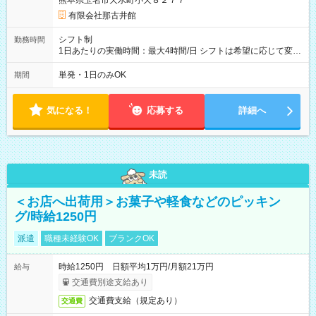
熊本県玉名市天水町小天８２７７
有限会社那古井館
シフト制
勤務時間
1日あたりの実働時間：最大4時間/日 シフトは希望に応じて変更
します。
単発・1日のみOK
期間
気になる！
応募する
詳細へ
未読
＜お店へ出荷用＞お菓子や軽食などのピッキン
グ/時給1250円
派遣
職種未経験OK
ブランクOK
時給1250円 日額平均1万円/月額21万円
給与
交通費別途支給あり
交通費支給（規定あり）
交通費