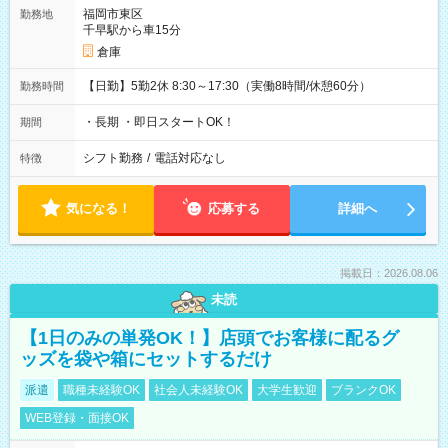
福岡市東区
勤務地
千早駅から車15分
倉庫
【日勤】5勤2休 8:30～17:30（実働8時間/休憩60分）
勤務時間
・長期 ・即日スタートOK！
期間
シフト勤務
/
電話対応なし
特徴
気になる！
応募する
詳細へ
掲載日：2026.08.06
未読
【1日のみの単発OK！】店頭でお客様に配るグ
ッズを袋や箱にセットするだけ
派遣
職種未経験OK
社会人未経験OK
大学生歓迎
ブランクOK
WEB登録・面接OK