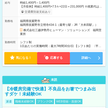
時給1,400円～1,400円
給与
【月収例】時給1,400円×7.5ｈ×22日＝231,000円 ※残業代は別
途全額支給します。 【試用期間】試用期間なし
交通費別途支給あり
福岡県筑紫野市
勤務地
福岡県筑紫野市立明寺434-1（最寄り駅：JR「大牟田駅」）
株式会社三越伊勢丹ヒューマン・ソリューションズ 福岡営
業所
シフト制
勤務時間
1日あたりの実働時間：最大7時間30分/日 【シフト例】 〈平
日〉9:30～18:30／12:30～21:30 休憩90分 実働7.5時間 〈土
日祝日〉9:30～18:30／12:30～21:30／10:00～19:00／11:00～
気になる！
20:00 休憩90分 実働7.5時間
応募する
詳細へ
未読
【冷暖房完備で快適】不良品をお箸でつまみ出
すダケ！未経験OK
派遣
職種未経験OK
ブランクOK
WEB登録・面接OK