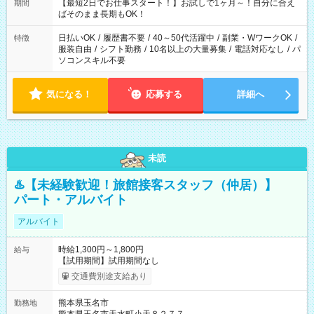
【最短2日でお仕事スタート！】お試しで1ヶ月～！自分に合え
期間
ばそのまま長期もOK！
日払いOK
/
履歴書不要
/
40～50代活躍中
/
副業・WワークOK
/
特徴
服装自由
/
シフト勤務
/
10名以上の大量募集
/
電話対応なし
/
パ
ソコンスキル不要
気になる！
応募する
詳細へ
未読
♨️【未経験歓迎！旅館接客スタッフ（仲居）】
パート・アルバイト
アルバイト
時給1,300円～1,800円
給与
【試用期間】試用期間なし
交通費別途支給あり
熊本県玉名市
勤務地