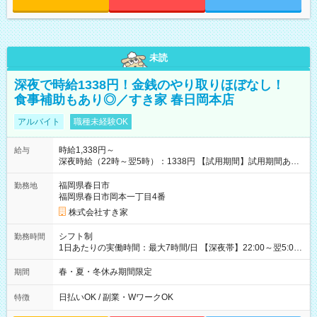
未読
深夜で時給1338円！金銭のやり取りほぼなし！
食事補助もあり◎／すき家 春日岡本店
アルバイト
職種未経験OK
時給1,338円～
給与
深夜時給（22時～翌5時）：1338円 【試用期間】試用期間あり
試用期間の長さ：1ヶ月 雇用形態、給与は本採用時と同じです。
試用期間の実態は30日（※条件変更なし）ですが、切り上げで
福岡県春日市
勤務地
一ヶ月とさせていただきます。 研修制度あり：15時間(研修中も
福岡県春日市岡本一丁目4番
同時給）
株式会社すき家
シフト制
勤務時間
1日あたりの実働時間：最大7時間/日 【深夜帯】22:00～翌5:00
週2日～・1日2h～OK◎ ※22:00から翌5:00までは18歳以上の方
のみ勤務可能です（18歳未満の深夜業務禁止のため） ★深夜で
春・夏・冬休み期間限定
期間
も安心して働けます★ すき家では、ワンオペを禁止していま
す。 必ず、2名以上での勤務を行いますので、安心して働けま
日払いOK / 副業・WワークOK
特徴
す。