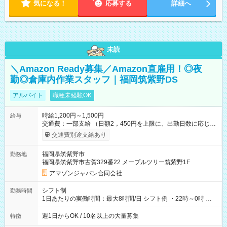
気になる！
応募する
詳細へ
未読
＼Amazon Ready募集／Amazon直雇用！◎夜
勤◎倉庫内作業スタッフ｜福岡筑紫野DS
アルバイト
職種未経験OK
時給1,200円～1,500円
給与
交通費：一部支給 （日額2，450円を上限に、出勤日数に応じて
実費支給） ※22:00～翌5:00までは時給25%UP！ ■給与前払い
交通費別途支給あり
制度あり ※前払い額の上限あり、手数料無料（Amazon負担）
そのほか所定の条件が適用されます 【試用期間】試用期間なし
福岡県筑紫野市
勤務地
福岡県筑紫野市古賀329番22 メープルツリー筑紫野1F
アマゾンジャパン合同会社
シフト制
勤務時間
1日あたりの実働時間：最大8時間/日 シフト例 ・22時～0時 入
社後、就業可能シフトをご確認の上、申請してください。
週1日からOK / 10名以上の大量募集
特徴