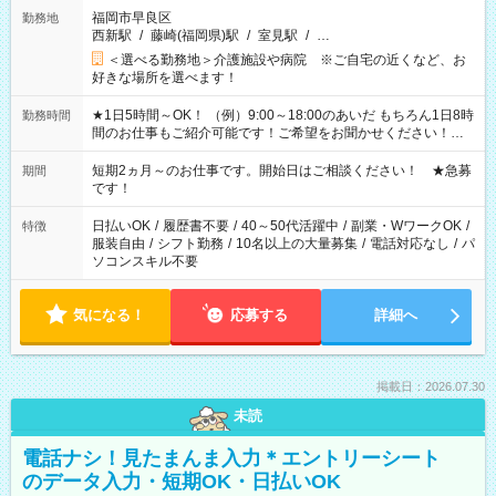
福岡市早良区
勤務地
西新駅
/
藤崎(福岡県)駅
/
室見駅
/
…
＜選べる勤務地＞介護施設や病院 ※ご自宅の近くなど、お
好きな場所を選べます！
★1日5時間～OK！ （例）9:00～18:00のあいだ もちろん1日8時
勤務時間
間のお仕事もご紹介可能です！ご希望をお聞かせください！★
家庭の都合でお休みが必要な場合も遠慮なくご相談ください。
※週最低15時間以上の勤務が必要です
短期2ヵ月～のお仕事です。開始日はご相談ください！ ★急募
期間
です！
日払いOK
/
履歴書不要
/
40～50代活躍中
/
副業・WワークOK
/
特徴
服装自由
/
シフト勤務
/
10名以上の大量募集
/
電話対応なし
/
パ
ソコンスキル不要
気になる！
応募する
詳細へ
掲載日：2026.07.30
未読
電話ナシ！見たまんま入力＊エントリーシート
のデータ入力・短期OK・日払いOK