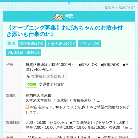
掲載日：2026.08.07
未読
【オープニング募集】おばあちゃんのお散歩付
き添いも仕事の1つ
派遣
職種未経験OK
社会人未経験OK
ブランクOK
WEB登録・面接OK
無資格未経験：時給1300円～ ■週払いOK ■扶養内OK ■日
給与
収1万400円以上
交通費別途支給あり
交通費全額支給
交通費
福岡県久留米市
勤務地
久留米大学前駅
/
荒木駅
/
古賀茶屋駅
/
…
≪自宅からドアtoドアで30分以内！≫ご希望の勤務地を紹介
します。
9:00～18:00（休憩60分） ■ご希望があれば下記シフトもOK！
勤務時間
早番 7:00～16:00 遅番 10:00～19:00 夜勤 16:30～翌9:30 「家族
と休みを合わせたい」 「余裕を持って夕飯の準備がしたい」
「できれば残業はしたくない」 など、ご希望を教えてください