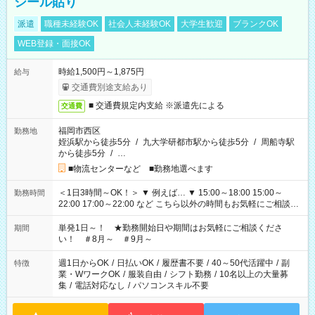
シール貼り
派遣
職種未経験OK
社会人未経験OK
大学生歓迎
ブランクOK
WEB登録・面接OK
時給1,500円～1,875円
給与
交通費別途支給あり
■ 交通費規定内支給 ※派遣先による
交通費
福岡市西区
勤務地
姪浜駅から徒歩5分
/
九大学研都市駅から徒歩5分
/
周船寺駅
から徒歩5分
/
…
■物流センターなど ■勤務地選べます
＜1日3時間～OK！＞ ▼ 例えば… ▼ 15:00～18:00 15:00～
勤務時間
22:00 17:00～22:00 など こちら以外の時間もお気軽にご相談く
ださい！
単発1日～！ ★勤務開始日や期間はお気軽にご相談くださ
期間
い！ ＃8月～ ＃9月～
週1日からOK
/
日払いOK
/
履歴書不要
/
40～50代活躍中
/
副
特徴
業・WワークOK
/
服装自由
/
シフト勤務
/
10名以上の大量募
集
/
電話対応なし
/
パソコンスキル不要