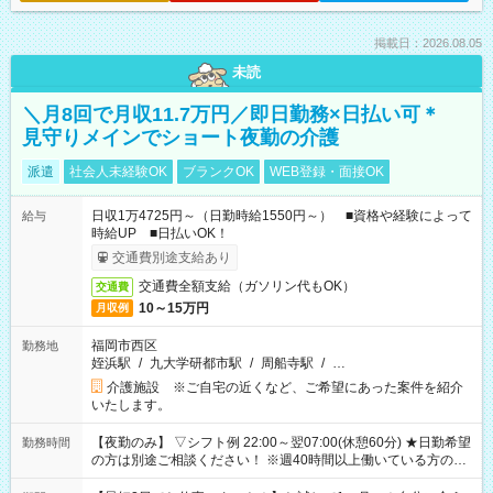
掲載日：2026.08.05
未読
＼月8回で月収11.7万円／即日勤務×日払い可＊
見守りメインでショート夜勤の介護
派遣
社会人未経験OK
ブランクOK
WEB登録・面接OK
日収1万4725円～（日勤時給1550円～） ■資格や経験によって
給与
時給UP ■日払いOK！
交通費別途支給あり
交通費全額支給（ガソリン代もOK）
交通費
10～15万円
月収例
福岡市西区
勤務地
姪浜駅
/
九大学研都市駅
/
周船寺駅
/
…
介護施設 ※ご自宅の近くなど、ご希望にあった案件を紹介
いたします。
【夜勤のみ】 ▽シフト例 22:00～翌07:00(休憩60分) ★日勤希望
勤務時間
の方は別途ご相談ください！ ※週40時間以上働いている方のW
ワークはNG