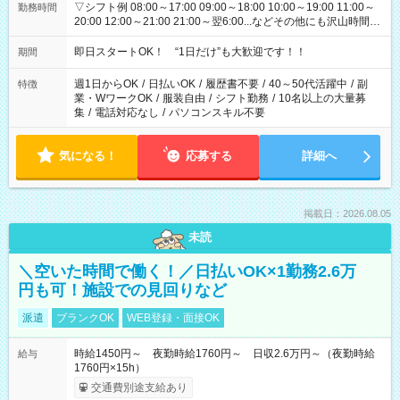
▽シフト例 08:00～17:00 09:00～18:00 10:00～19:00 11:00～
勤務時間
20:00 12:00～21:00 21:00～翌6:00...などその他にも沢山時間が
ございます！ 基本は実働8時間（休憩1時間）がメインですが、
他にもご希望があればご相談ください！
即日スタートOK！ “1日だけ”も大歓迎です！！
期間
週1日からOK
/
日払いOK
/
履歴書不要
/
40～50代活躍中
/
副
特徴
業・WワークOK
/
服装自由
/
シフト勤務
/
10名以上の大量募
集
/
電話対応なし
/
パソコンスキル不要
気になる！
応募する
詳細へ
掲載日：2026.08.05
未読
＼空いた時間で働く！／日払いOK×1勤務2.6万
円も可！施設での見回りなど
派遣
ブランクOK
WEB登録・面接OK
時給1450円～ 夜勤時給1760円～ 日収2.6万円～（夜勤時給
給与
1760円×15h）
交通費別途支給あり