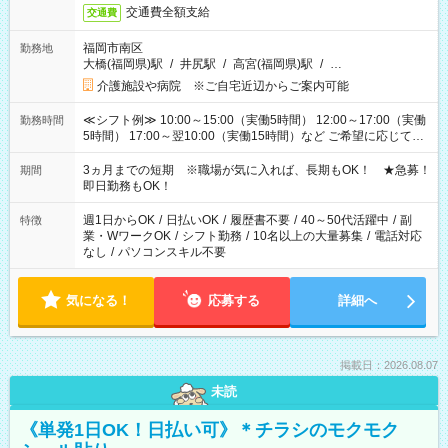
交通費全額支給
交通費
福岡市南区
勤務地
大橋(福岡県)駅
/
井尻駅
/
高宮(福岡県)駅
/
…
介護施設や病院 ※ご自宅近辺からご案内可能
≪シフト例≫ 10:00～15:00（実働5時間） 12:00～17:00（実働
勤務時間
5時間） 17:00～翌10:00（実働15時間）など ご希望に応じて、
働く時間は調整できます！ お気軽に担当へ相談ください！
3ヵ月までの短期 ※職場が気に入れば、長期もOK！ ★急募！
期間
即日勤務もOK！
週1日からOK
/
日払いOK
/
履歴書不要
/
40～50代活躍中
/
副
特徴
業・WワークOK
/
シフト勤務
/
10名以上の大量募集
/
電話対応
なし
/
パソコンスキル不要
気になる！
応募する
詳細へ
掲載日：2026.08.07
未読
《単発1日OK！日払い可》＊チラシのモクモク