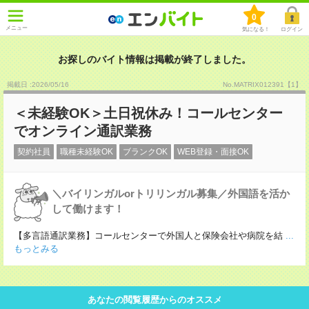
0
メニュー
気になる！
ログイン
お探しのバイト情報は掲載が終了しました。
掲載日 :2026
/
05
/
16
No.MATRIX012391【1】
＜未経験OK＞土日祝休み！コールセンター
でオンライン通訳業務
契約社員
職種未経験OK
ブランクOK
WEB登録・面接OK
＼バイリンガルorトリリンガル募集／外国語を活か
して働けます！
【多言語通訳業務】コールセンターで外国人と保険会社や病院を結
...
もっとみる
あなたの閲覧履歴からのオススメ