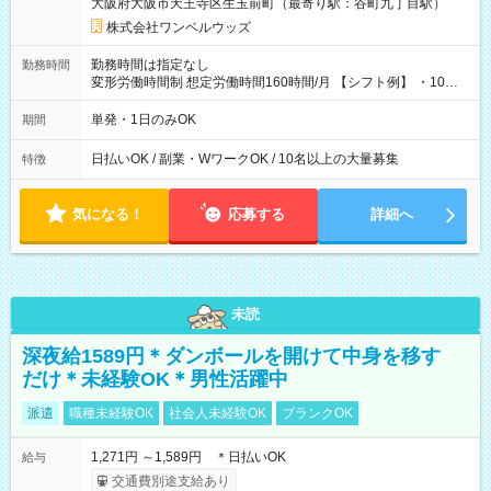
大阪府大阪市天王寺区生玉前町（最寄り駅：谷町九丁目駅）
株式会社ワンベルウッズ
勤務時間は指定なし
勤務時間
変形労働時間制 想定労働時間160時間/月 【シフト例】 ・10：
00～20：00
単発・1日のみOK
期間
日払いOK / 副業・WワークOK / 10名以上の大量募集
特徴
気になる！
応募する
詳細へ
未読
深夜給1589円＊ダンボールを開けて中身を移す
だけ＊未経験OK＊男性活躍中
派遣
職種未経験OK
社会人未経験OK
ブランクOK
1,271円 ～1,589円 ＊日払いOK
給与
交通費別途支給あり