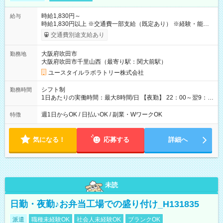
時給1,830円～
給与
時給1,830円以上 ※交通費一部支給（既定あり） ※経験・能力を
考慮して決定します 【収入例】 週1回勤務の場合：1,830円×8時
交通費別途支給あり
間×4回=5万8,560円 週3回勤務の場合：1,830円×8時間×12回
=17万5,680円 【試用期間】試用期間あり 試用期間の長さ：2ヶ
大阪府吹田市
勤務地
月 ※ 雇用形態と給与に、本採用時と異なる部分があります。 雇
大阪府吹田市千里山西（最寄り駅：関大前駅）
用形態：本採用時と同じです。 給与：時給 1,610円以上
ユースタイルラボラトリー株式会社
シフト制
勤務時間
1日あたりの実働時間：最大8時間/日 【夜勤】 22：00～翌9：
00 ※週1日～OK ／ 夜勤専従 ＊＊ 勤務時間例 ＊＊ ■22時か
ら翌7時 ■23時から翌8時 ■24時から翌9時 など ※上記の時間
週1日からOK / 日払いOK / 副業・WワークOK
特徴
内で8時間勤務（休憩1時間）ご利用者様により、時間は異なり
ます。 ※曜日固定（毎週同じ曜日での勤務となります）
気になる！
応募する
詳細へ
未読
日勤・夜勤♪お弁当工場での盛り付け_H131835
派遣
職種未経験OK
社会人未経験OK
ブランクOK