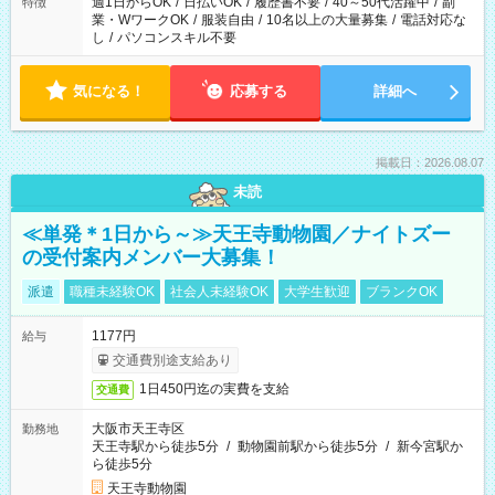
週1日からOK
/
日払いOK
/
履歴書不要
/
40～50代活躍中
/
副
特徴
業・WワークOK
/
服装自由
/
10名以上の大量募集
/
電話対応な
し
/
パソコンスキル不要
気になる！
応募する
詳細へ
掲載日：2026.08.07
未読
≪単発＊1日から～≫天王寺動物園／ナイトズー
の受付案内メンバー大募集！
派遣
職種未経験OK
社会人未経験OK
大学生歓迎
ブランクOK
1177円
給与
交通費別途支給あり
1日450円迄の実費を支給
交通費
大阪市天王寺区
勤務地
天王寺駅から徒歩5分
/
動物園前駅から徒歩5分
/
新今宮駅か
ら徒歩5分
天王寺動物園