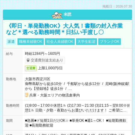
掲載日：2026.07.30
未読
《即日・単発勤務OK》大人気！書類の封入作業
など＊選べる勤務時間＊日払い手渡し〇
派遣
職種未経験OK
社会人未経験OK
大学生歓迎
ブランクOK
時給1284円～1605円
給与
交通費別途支給あり
上限1,000円/日
交通費
大阪市西淀川区
勤務地
御幣島駅から徒歩10分
/
千船駅から徒歩12分
/
尼崎(阪神線)駅
から【登録地】徒歩1分
/
…
兵庫・大阪エリアの物流倉庫内
(1)9:00～17:00※休憩1ｈ (2)17:30～21:30 (3)21:15～翌8:00※休
勤務時間
憩1ｈ 日勤・夕勤・夜勤からお選びいただけます！ ご希望に合
わせて働けるお仕事です(*^^*) 【その他選べる勤務時間】 8-17
時/9-17時/9-18時/10-18時/11-21時/18-22時/20-翌4時/21-翌5
■急募■ド短期1日だけOK☆ ■単発OK ■週1～OK！ ■短期勤務歓
期間
時/22-翌6時/0-翌8時 ご自身のご都合で選んで頂ける完全自由シ
迎 ■長期勤務歓迎
フト！