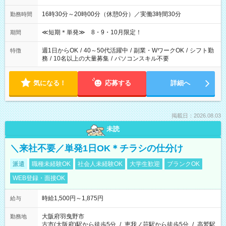
16時30分～20時00分（休憩0分）／実働3時間30分
勤務時間
≪短期＊単発≫ 8・9・10月限定！
期間
週1日からOK
/
40～50代活躍中
/
副業・WワークOK
/
シフト勤
特徴
務
/
10名以上の大量募集
/
パソコンスキル不要
気になる！
応募する
詳細へ
掲載日：2026.08.03
未読
＼来社不要／単発1日OK＊チラシの仕分け
派遣
職種未経験OK
社会人未経験OK
大学生歓迎
ブランクOK
WEB登録・面接OK
時給1,500円～1,875円
給与
大阪府羽曳野市
勤務地
古市(大阪府)駅から徒歩5分
/
恵我ノ荘駅から徒歩5分
/
高鷲駅