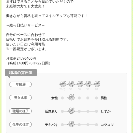
まずはできることから始めていただくので
未経験の方でも大丈夫！
働きながら資格を取ってスキルアップも可能です！
～給与日払いサービス～
自分のペースに合わせて
日払いでお給料を受け取れる制度です。
使いたい日だけ利用可能
※一部規定がございます。
月収例24万6400円
（時給1400円×8H×22日間）
職場の雰囲気
年齢層
20代
30
40
50
60
男女比率
女性
男性
職場の様子
活気あり
しずか
仕事の仕方
テキパキ
コツコツ