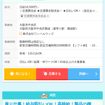
日給16,500円～
給与
＋交通費支給 ★交通費全額支給！ ★日払いOK！（規定あり） ┗
働いたその日に現金GET♪ お仕事後はコンビニATMから 日払
交通費別途支給あり
い分を引き落とせます！ 【試用期間】試用期間なし
大阪市中央区
勤務地
大阪府大阪市中央区難波（最寄り駅：難波駅）
株式会社ワンベルウッズ
勤務時間は指定なし
勤務時間
変形労働時間制 想定労働時間160時間/月 【シフト例】 ・10：
00～20：00
単発・1日のみOK
期間
日払いOK / 副業・WワークOK / 10名以上の大量募集
特徴
気になる！
応募する
詳細へ
未読
座り仕事！給与即払いOK！高時給！製品の梱