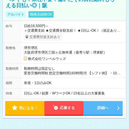
える日払い◎｜阪
アルバイト
職種未経験OK
日給16,500円～
給与
＋交通費支給 ★交通費全額支給！ ★日払いOK！（規定あり） ┗
働いたその日に現金GET♪ お仕事後はコンビニATMから 日払
交通費別途支給あり
い分を引き落とせます！ 【試用期間】試用期間なし
堺市堺区
勤務地
大阪府堺市堺区三国ヶ丘御幸通（最寄り駅：堺東駅）
株式会社ワンベルウッズ
勤務時間は指定なし
勤務時間
変形労働時間制 想定労働時間160時間/月 【シフト例】 ・10：
00～20：00
単発・1日のみOK
期間
日払いOK / 副業・WワークOK / 10名以上の大量募集
特徴
気になる！
応募する
詳細へ