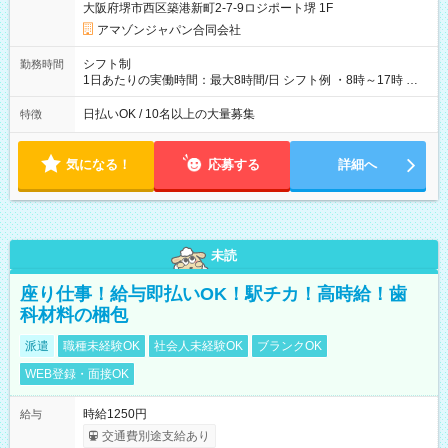
大阪府堺市西区築港新町2-7-9ロジポート堺 1F
あり 試用期間の長さ：1週間 雇用形態、給与は本採用時と同じ
です。
アマゾンジャパン合同会社
シフト制
勤務時間
1日あたりの実働時間：最大8時間/日 シフト例 ・8時～17時 ・
12時～21時
日払いOK / 10名以上の大量募集
特徴
気になる！
応募する
詳細へ
未読
座り仕事！給与即払いOK！駅チカ！高時給！歯
科材料の梱包
派遣
職種未経験OK
社会人未経験OK
ブランクOK
WEB登録・面接OK
時給1250円
給与
交通費別途支給あり