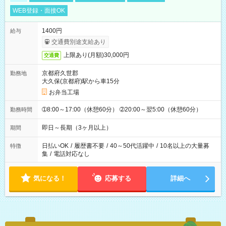
WEB登録・面接OK
1400円
給与
交通費別途支給あり
上限あり(月額)30,000円
交通費
京都府久世郡
勤務地
大久保(京都府)駅から車15分
お弁当工場
➀8:00～17:00（休憩60分） ➁20:00～翌5:00（休憩60分）
勤務時間
即日～長期（3ヶ月以上）
期間
日払いOK
/
履歴書不要
/
40～50代活躍中
/
10名以上の大量募
特徴
集
/
電話対応なし
気になる！
応募する
詳細へ