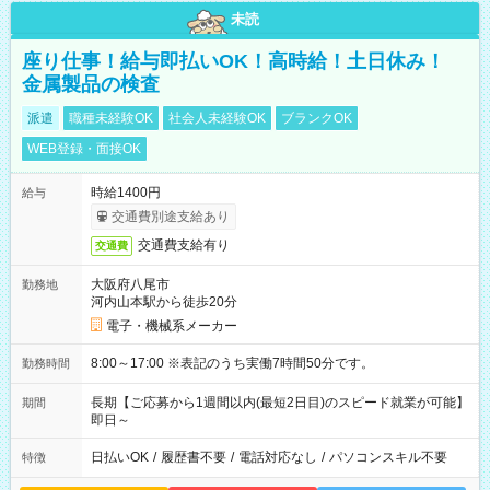
未読
座り仕事！給与即払いOK！高時給！土日休み！
金属製品の検査
派遣
職種未経験OK
社会人未経験OK
ブランクOK
WEB登録・面接OK
時給1400円
給与
交通費別途支給あり
交通費支給有り
交通費
大阪府八尾市
勤務地
河内山本駅から徒歩20分
電子・機械系メーカー
8:00～17:00 ※表記のうち実働7時間50分です。
勤務時間
長期【ご応募から1週間以内(最短2日目)のスピード就業が可能】
期間
即日～
日払いOK
/
履歴書不要
/
電話対応なし
/
パソコンスキル不要
特徴