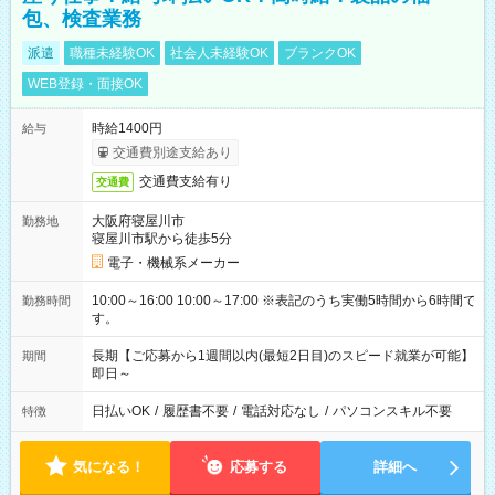
包、検査業務
派遣
職種未経験OK
社会人未経験OK
ブランクOK
WEB登録・面接OK
時給1400円
給与
交通費別途支給あり
交通費支給有り
交通費
大阪府寝屋川市
勤務地
寝屋川市駅から徒歩5分
電子・機械系メーカー
10:00～16:00 10:00～17:00 ※表記のうち実働5時間から6時間で
勤務時間
す。
長期【ご応募から1週間以内(最短2日目)のスピード就業が可能】
期間
即日～
日払いOK
/
履歴書不要
/
電話対応なし
/
パソコンスキル不要
特徴
気になる！
応募する
詳細へ