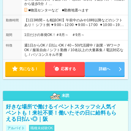
から徒歩5分
/
…
■物流センターなど ■勤務地選べます
【1日3時間～も相談OK!】午前中のみや18時以降などのシフト
勤務時間
あり！ シフト例 ▼9:00～12:00 ▼9:00～17:00 ▼10:00～19:00
▼18:00～21:00
1日だけの単発OK！＃8月～ ＃9月～
期間
週1日からOK
/
日払いOK
/
40～50代活躍中
/
副業・Wワーク
特徴
OK
/
服装自由
/
シフト勤務
/
10名以上の大量募集
/
電話対応な
し
/
パソコンスキル不要
気になる！
応募する
詳細へ
未読
好きな場所で働けるイベントスタッフ☆人気イ
ベントも！来社不要！働いたその日に給料もら
える日払い◎｜阪
アルバイト
職種未経験OK