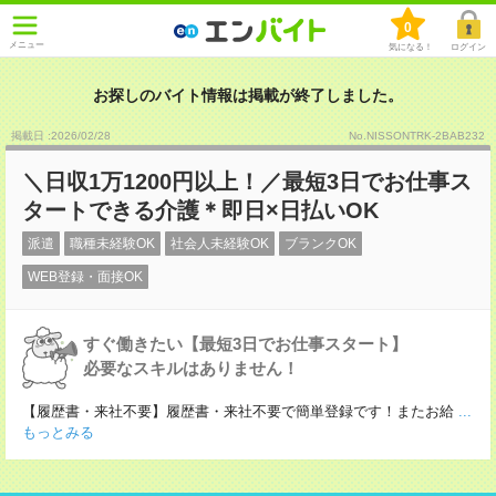
0
メニュー
気になる！
ログイン
お探しのバイト情報は掲載が終了しました。
掲載日 :2026
/
02
/
28
No.NISSONTRK-2BAB232
＼日収1万1200円以上！／最短3日でお仕事ス
タートできる介護＊即日×日払いOK
派遣
職種未経験OK
社会人未経験OK
ブランクOK
WEB登録・面接OK
すぐ働きたい【最短3日でお仕事スタート】
必要なスキルはありません！
【履歴書・来社不要】履歴書・来社不要で簡単登録です！またお給
...
もっとみる