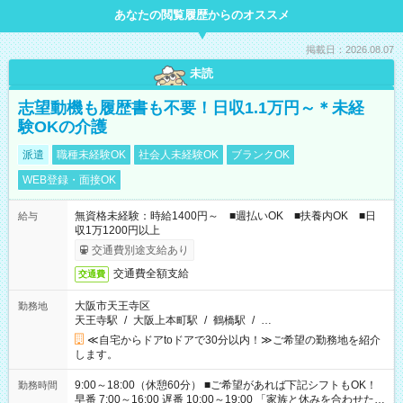
あなたの閲覧履歴からのオススメ
掲載日：2026.08.07
未読
志望動機も履歴書も不要！日収1.1万円～＊未経
験OKの介護
派遣
職種未経験OK
社会人未経験OK
ブランクOK
WEB登録・面接OK
無資格未経験：時給1400円～ ■週払いOK ■扶養内OK ■日
給与
収1万1200円以上
交通費別途支給あり
交通費全額支給
交通費
大阪市天王寺区
勤務地
天王寺駅
/
大阪上本町駅
/
鶴橋駅
/
…
≪自宅からドアtoドアで30分以内！≫ご希望の勤務地を紹介
します。
9:00～18:00（休憩60分） ■ご希望があれば下記シフトもOK！
勤務時間
早番 7:00～16:00 遅番 10:00～19:00 「家族と休みを合わせた