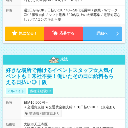
1日だけの単発OK！＃8月～ ＃9月～
期間
週1日からOK
/
日払いOK
/
40～50代活躍中
/
副業・Wワーク
特徴
OK
/
服装自由
/
シフト勤務
/
10名以上の大量募集
/
電話対応な
し
/
パソコンスキル不要
気になる！
応募する
詳細へ
未読
好きな場所で働けるイベントスタッフ☆人気イ
ベントも！来社不要！働いたその日に給料もら
える日払い◎｜阪
アルバイト
職種未経験OK
日給16,500円～
給与
＋交通費支給 ★交通費全額支給！ ★日払いOK！（規定あり） ┗
働いたその日に現金GET♪ お仕事後はコンビニATMから 日払
交通費別途支給あり
い分を引き落とせます！ 【試用期間】試用期間なし
大阪市天王寺区
勤務地