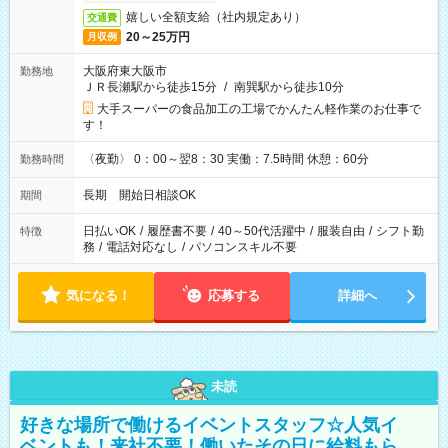
嬉しい全額支給（社内規定あり）
交通費
20～25万円
月収例
大阪府東大阪市
勤務地
ＪＲ長瀬駅から徒歩15分
/
南巽駅から徒歩10分
大手スーパーの食品加工の工場でかんたん軽作業のお仕事で
す！
〈夜勤〉 0：00～翌8：30 実働：7.5時間 休憩：60分
勤務時間
長期 開始日相談OK
期間
日払いOK
/
履歴書不要
/
40～50代活躍中
/
服装自由
/
シフト勤
特徴
務
/
電話対応なし
/
パソコンスキル不要
気になる！
応募する
詳細へ
未読
好きな場所で働けるイベントスタッフ☆人気イ
ベントも！来社不要！働いたその日に給料もら