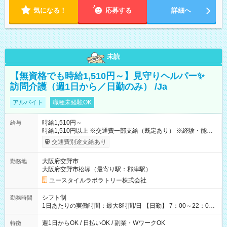
気になる！
応募する
詳細へ
未読
【無資格でも時給1,510円～】見守りヘルパー✨
訪問介護（週1日から／日勤のみ） /Ja
アルバイト
職種未経験OK
時給1,510円～
給与
時給1,510円以上 ※交通費一部支給（既定あり） ※経験・能力を
考慮して決定します 【収入例】 週1回勤務の場合：1,510円×8時
交通費別途支給あり
間×4回=4万8,320円 週3回勤務の場合：1,510円×8時間×12回
=14万4,960円 週5回勤務の場合：1,510円×8時間×20回=24万
大阪府交野市
勤務地
1,600円 【試用期間】試用期間あり 試用期間の長さ：2ヶ月
大阪府交野市松塚（最寄り駅：郡津駅）
※ 雇用形態と給与に、本採用時と異なる部分があります。 雇用
形態：本採用時と同じです。 給与：時給 1,180円以上
ユースタイルラボラトリー株式会社
シフト制
勤務時間
1日あたりの実働時間：最大8時間/日 【日勤】 7：00～22：00
の間で4～8時間勤務（休憩時間は法定通り） ※週1日～OK ／ 1
日4時間から勤務OK ／ 夜勤なし ＊＊ 勤務時間例 ＊＊ ■7時
週1日からOK / 日払いOK / 副業・WワークOK
特徴