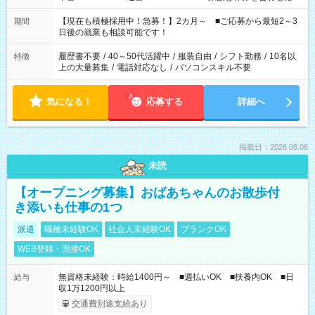
い」 「余裕を持って夕飯の準備がしたい」 「できれば残業はし
たくない」 など、ご希望を教えてくださいね。 ※Wワーク希望
【現在も積極採用中！急募！】2カ月～ ■ご応募から最短2～3
期間
の方へ 今ご覧のお仕事で希望する勤務時間と、もう1つのお仕事
日後の就業も相談可能です！
の勤務時間。 合計で週40時間を超える場合は応募できません。
履歴書不要
/
40～50代活躍中
/
服装自由
/
シフト勤務
/
10名以
特徴
上の大量募集
/
電話対応なし
/
パソコンスキル不要
気になる！
応募する
詳細へ
掲載日：2026.08.06
未読
【オープニング募集】おばあちゃんのお散歩付
き添いも仕事の1つ
派遣
職種未経験OK
社会人未経験OK
ブランクOK
WEB登録・面接OK
無資格未経験：時給1400円～ ■週払いOK ■扶養内OK ■日
給与
収1万1200円以上
交通費別途支給あり