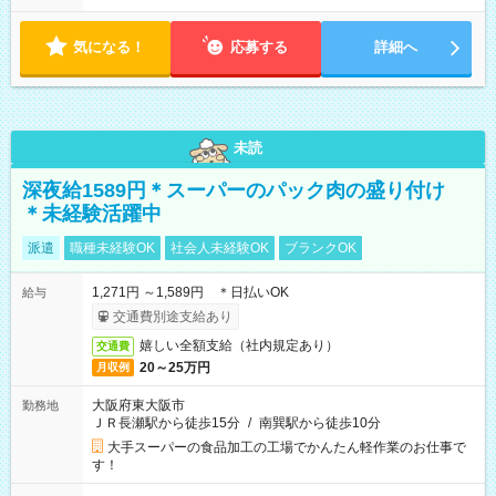
から11時 ■9時から18時 ■17時から21時 など ※訪問先により
変動 ※曜日固定（毎週同じ曜日勤務）
気になる！
応募する
詳細へ
未読
深夜給1589円＊スーパーのパック肉の盛り付け
＊未経験活躍中
派遣
職種未経験OK
社会人未経験OK
ブランクOK
1,271円 ～1,589円 ＊日払いOK
給与
交通費別途支給あり
嬉しい全額支給（社内規定あり）
交通費
20～25万円
月収例
大阪府東大阪市
勤務地
ＪＲ長瀬駅から徒歩15分
/
南巽駅から徒歩10分
大手スーパーの食品加工の工場でかんたん軽作業のお仕事で
す！