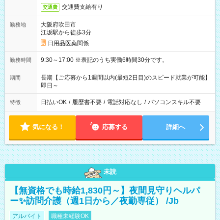
交通費支給有り
交通費
大阪府吹田市
勤務地
江坂駅から徒歩3分
日用品医薬関係
9:30～17:00 ※表記のうち実働6時間30分です。
勤務時間
長期【ご応募から1週間以内(最短2日目)のスピード就業が可能】
期間
即日～
日払いOK
/
履歴書不要
/
電話対応なし
/
パソコンスキル不要
特徴
気になる！
応募する
詳細へ
未読
【無資格でも時給1,830円～】夜間見守りヘルパ
ー✨訪問介護（週1日から／夜勤専従） /Jb
アルバイト
職種未経験OK