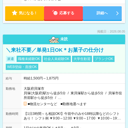
気になる！
応募する
詳細へ
掲載日：2026.08.05
未読
＼来社不要／単発1日OK＊お菓子の仕分け
派遣
職種未経験OK
社会人未経験OK
大学生歓迎
ブランクOK
WEB登録・面接OK
時給1,500円～1,875円
給与
大阪府貝塚市
勤務地
貝塚(大阪府)駅から徒歩5分
/
東貝塚駅から徒歩5分
/
貝塚市役
所前駅から徒歩5分
/
…
■物流センターなど ■勤務地選べます
【1日3時間～も相談OK!】午前中のみや18時以降などのシフト
勤務時間
あり！ シフト例 ▼9:00～12:00 ▼9:00～17:00 ▼10:00～19:00
▼18:00～21:00