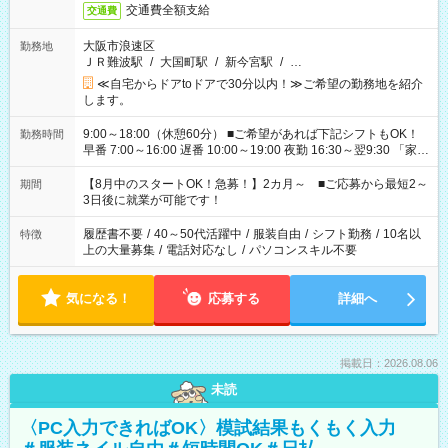
交通費全額支給
交通費
大阪市浪速区
勤務地
ＪＲ難波駅
/
大国町駅
/
新今宮駅
/
…
≪自宅からドアtoドアで30分以内！≫ご希望の勤務地を紹介
します。
9:00～18:00（休憩60分） ■ご希望があれば下記シフトもOK！
勤務時間
早番 7:00～16:00 遅番 10:00～19:00 夜勤 16:30～翌9:30 「家族
と休みを合わせたい」 「余裕を持って夕飯の準備がしたい」
「できれば残業はしたくない」 など、ご希望を教えてください
【8月中のスタートOK！急募！】2カ月～ ■ご応募から最短2～
期間
ね。 ※Wワーク希望の方へ 今ご覧のお仕事で希望する勤務時間
3日後に就業が可能です！
と、もう1つのお仕事の勤務時間。 合計で週40時間を超える場
合は応募できません。
履歴書不要
/
40～50代活躍中
/
服装自由
/
シフト勤務
/
10名以
特徴
上の大量募集
/
電話対応なし
/
パソコンスキル不要
気になる！
応募する
詳細へ
掲載日：2026.08.06
未読
〈PC入力できればOK〉模試結果もくもく入力