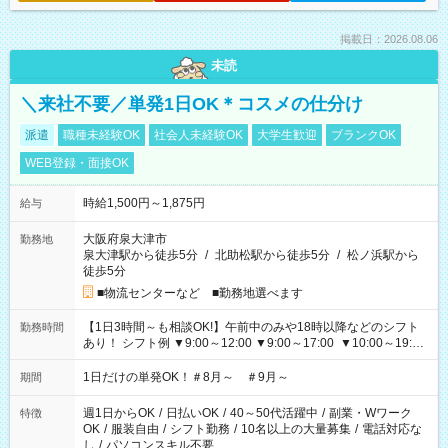
掲載日：2026.08.06
未読
＼来社不要／単発1日OK＊コスメの仕分け
派遣
職種未経験OK
社会人未経験OK
大学生歓迎
ブランクOK
WEB登録・面接OK
時給1,500円～1,875円
給与
大阪府泉大津市
勤務地
泉大津駅から徒歩5分
/
北助松駅から徒歩5分
/
松ノ浜駅から
徒歩5分
■物流センターなど ■勤務地選べます
【1日3時間～も相談OK!】午前中のみや18時以降などのシフト
勤務時間
あり！ シフト例 ▼9:00～12:00 ▼9:00～17:00 ▼10:00～19:00
▼18:00～21:00
1日だけの単発OK！＃8月～ ＃9月～
期間
週1日からOK
/
日払いOK
/
40～50代活躍中
/
副業・Wワーク
特徴
OK
/
服装自由
/
シフト勤務
/
10名以上の大量募集
/
電話対応な
し
/
パソコンスキル不要