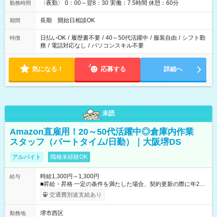
〈夜勤〉 0：00～翌8：30 実働：7.5時間 休憩：60分
勤務時間
長期 開始日相談OK
期間
日払いOK
/
履歴書不要
/
40～50代活躍中
/
服装自由
/
シフト勤
特徴
務
/
電話対応なし
/
パソコンスキル不要
気になる！
応募する
詳細へ
未読
Amazon直雇用！20～50代活躍中◎倉庫内作業
スタッフ（パートタイム/日勤）｜大阪堺DS
アルバイト
職種未経験OK
時給1,300円～1,300円
給与
■昇給・昇格 一定の条件を満たした場合、契約更新の際に年2回
まで昇給の機会があります。 ■正社員登用制度あり ※月末締/翌
交通費別途支給あり
月25日支払い ※時間外手当、別途支給 ※深夜割増賃金 (22:00～
翌5:00までは時給が25%UPします) ☆給与前払い制度有！
堺市西区
勤務地
☆Amazon直雇用で安定して働けます！ 【試用期間】試用期間