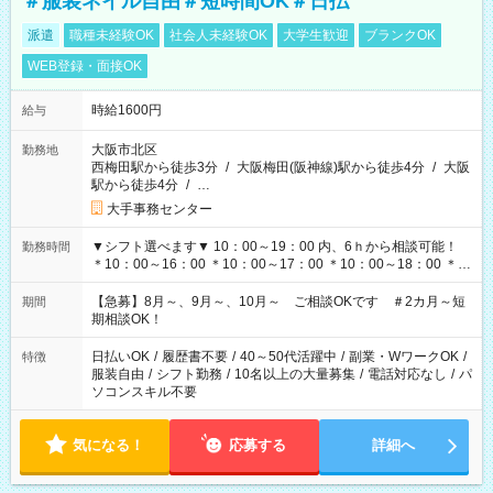
＃服装ネイル自由＃短時間OK＃日払
派遣
職種未経験OK
社会人未経験OK
大学生歓迎
ブランクOK
WEB登録・面接OK
時給1600円
給与
大阪市北区
勤務地
西梅田駅から徒歩3分
/
大阪梅田(阪神線)駅から徒歩4分
/
大阪
駅から徒歩4分
/
…
大手事務センター
▼シフト選べます▼ 10：00～19：00 内、6ｈから相談可能！
勤務時間
＊10：00～16：00 ＊10：00～17：00 ＊10：00～18：00 ＊
11：00～19：00 ＊12：00～19：00 ＊13：00～19：00
【急募】8月～、9月～、10月～ ご相談OKです ＃2カ月～短
期間
期相談OK！
日払いOK
/
履歴書不要
/
40～50代活躍中
/
副業・WワークOK
/
特徴
服装自由
/
シフト勤務
/
10名以上の大量募集
/
電話対応なし
/
パ
ソコンスキル不要
気になる！
応募する
詳細へ