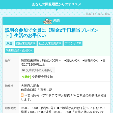
あなたの閲覧履歴からのオススメ
掲載日：2026.08.07
未読
説明会参加で全員に【現金2千円相当プレゼン
ト】生活のお手伝い
派遣
職種未経験OK
社会人未経験OK
ブランクOK
WEB登録・面接OK
無資格未経験：時給1400円～ ■週払いOK ■扶養内OK ■日
給与
収1万1200円以上
交通費別途支給あり
交通費全額支給
交通費
大阪府八尾市
勤務地
信貴山口駅
/
高安山駅
≪自宅からドアtoドアで30分以内！≫ご希望の勤務地を紹介
します。
9:00～18:00（休憩60分） ■ご希望があれば下記シフトもOK！
勤務時間
早番 7:00～16:00 遅番 10:00～19:00 「家族と休みを合わせた