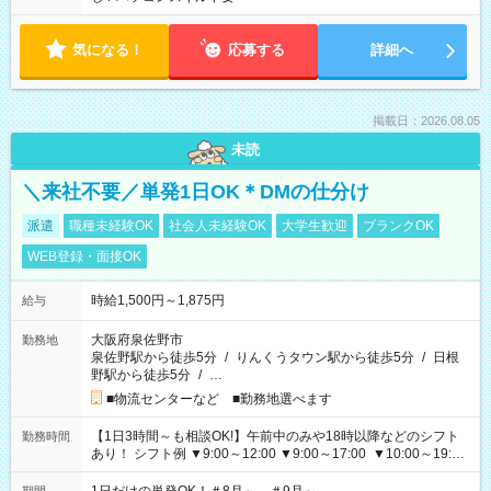
気になる！
応募する
詳細へ
掲載日：2026.08.05
未読
＼来社不要／単発1日OK＊DMの仕分け
派遣
職種未経験OK
社会人未経験OK
大学生歓迎
ブランクOK
WEB登録・面接OK
時給1,500円～1,875円
給与
大阪府泉佐野市
勤務地
泉佐野駅から徒歩5分
/
りんくうタウン駅から徒歩5分
/
日根
野駅から徒歩5分
/
…
■物流センターなど ■勤務地選べます
【1日3時間～も相談OK!】午前中のみや18時以降などのシフト
勤務時間
あり！ シフト例 ▼9:00～12:00 ▼9:00～17:00 ▼10:00～19:00
▼18:00～21:00