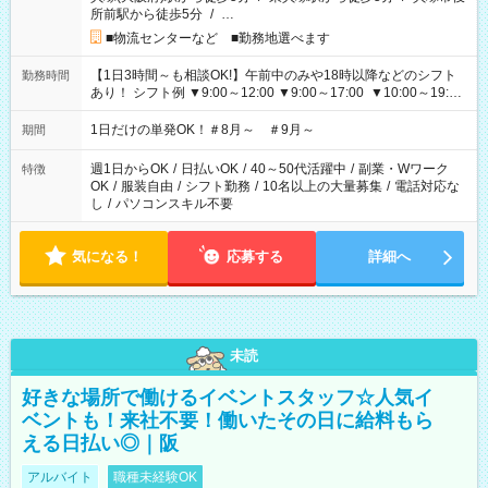
所前駅から徒歩5分
/
…
■物流センターなど ■勤務地選べます
【1日3時間～も相談OK!】午前中のみや18時以降などのシフト
勤務時間
あり！ シフト例 ▼9:00～12:00 ▼9:00～17:00 ▼10:00～19:00
▼18:00～21:00
1日だけの単発OK！＃8月～ ＃9月～
期間
週1日からOK
/
日払いOK
/
40～50代活躍中
/
副業・Wワーク
特徴
OK
/
服装自由
/
シフト勤務
/
10名以上の大量募集
/
電話対応な
し
/
パソコンスキル不要
気になる！
応募する
詳細へ
未読
好きな場所で働けるイベントスタッフ☆人気イ
ベントも！来社不要！働いたその日に給料もら
える日払い◎｜阪
アルバイト
職種未経験OK