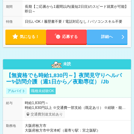
長期【ご応募から1週間以内(最短2日目)のスピード就業が可能】
期間
即日～
日払いOK
/
履歴書不要
/
電話対応なし
/
パソコンスキル不要
特徴
気になる！
応募する
詳細へ
未読
【無資格でも時給1,830円～】夜間見守りヘルパ
ー✨訪問介護（週1日から／夜勤専従） /Jb
アルバイト
職種未経験OK
時給1,830円～
給与
時給1,830円以上 ※交通費一部支給（既定あり） ※経験・能力を
考慮して決定します 【収入例】 週1回勤務の場合：1,830円×8時
交通費別途支給あり
間×4回=5万8,560円 週3回勤務の場合：1,830円×8時間×12回
=17万5,680円 【試用期間】試用期間あり 試用期間の長さ：2ヶ
大阪府枚方市
勤務地
月 ※ 雇用形態と給与に、本採用時と異なる部分があります。 雇
大阪府枚方市中宮本町（最寄り駅：宮之阪駅）
用形態：本採用時と同じです。 給与：時給 1,610円以上