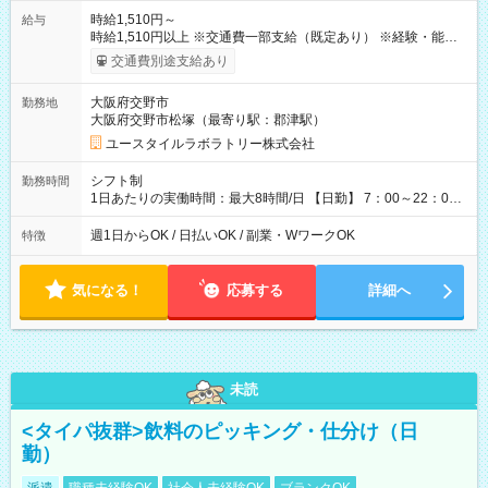
時給1,510円～
給与
時給1,510円以上 ※交通費一部支給（既定あり） ※経験・能力を
考慮して決定します 【収入例】 週1回勤務の場合：1,510円×8時
交通費別途支給あり
間×4回=4万8,320円 週3回勤務の場合：1,510円×8時間×12回
=14万4,960円 週5回勤務の場合：1,510円×8時間×20回=24万
大阪府交野市
勤務地
1,600円 【試用期間】試用期間あり 試用期間の長さ：2ヶ月
大阪府交野市松塚（最寄り駅：郡津駅）
※ 雇用形態と給与に、本採用時と異なる部分があります。 雇用
形態：本採用時と同じです。 給与：時給 1,180円以上
ユースタイルラボラトリー株式会社
シフト制
勤務時間
1日あたりの実働時間：最大8時間/日 【日勤】 7：00～22：00
の間で4～8時間勤務（休憩時間は法定通り） ※週1日～OK ／ 1
日4時間から勤務OK ／ 夜勤なし ＊＊ 勤務時間例 ＊＊ ■7時
週1日からOK / 日払いOK / 副業・WワークOK
特徴
から11時 ■9時から18時 ■17時から21時 など ※訪問先により
変動 ※曜日固定（毎週同じ曜日勤務）
気になる！
応募する
詳細へ
未読
<タイパ抜群>飲料のピッキング・仕分け（日
勤）