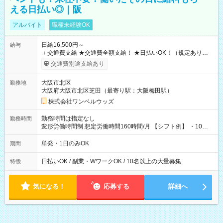
える日払い◎｜阪
アルバイト
職種未経験OK
日給16,500円～
給与
＋交通費支給 ★交通費全額支給！ ★日払いOK！（規定あり） ┗
働いたその日に現金GET♪ お仕事後はコンビニATMから 日払
交通費別途支給あり
い分を引き落とせます！ 【試用期間】試用期間なし
大阪市北区
勤務地
大阪府大阪市北区芝田（最寄り駅：大阪梅田駅）
株式会社ワンベルウッズ
勤務時間は指定なし
勤務時間
変形労働時間制 想定労働時間160時間/月 【シフト例】 ・10：
00～20：00
単発・1日のみOK
期間
日払いOK / 副業・WワークOK / 10名以上の大量募集
特徴
気になる！
応募する
詳細へ