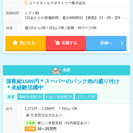
ユースタイルラボラトリー株式会社
シフト制
勤務時間
1日あたりの実働時間：最大8時間/日 【夜勤】 22：00～翌9：
00 ※週1日～OK ／ 夜勤専従 ＊＊ 勤務時間例 ＊＊ ■22時か
ら翌7時 ■23時から翌8時 ■24時から翌9時 など ※上記の時間
週1日からOK / 日払いOK / 副業・WワークOK
特徴
内で8時間勤務（休憩1時間）ご利用者様により、時間は異なり
ます。 ※曜日固定（毎週同じ曜日での勤務となります）
気になる！
応募する
詳細へ
未読
深夜給1589円＊スーパーのパック肉の盛り付け
＊未経験活躍中
派遣
職種未経験OK
社会人未経験OK
ブランクOK
1,271円 ～1,589円 ＊日払いOK
給与
交通費別途支給あり
嬉しい全額支給（社内規定あり）
交通費
20～25万円
月収例