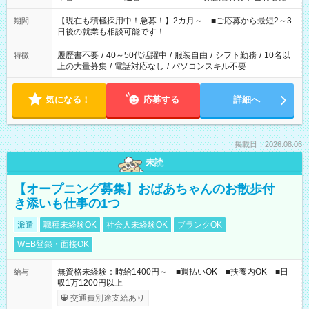
い」 「余裕を持って夕飯の準備がしたい」 「できれば残業はし
たくない」 など、ご希望を教えてくださいね。 ※Wワーク希望
【現在も積極採用中！急募！】2カ月～ ■ご応募から最短2～3
期間
の方へ 今ご覧のお仕事で希望する勤務時間と、もう1つのお仕事
日後の就業も相談可能です！
の勤務時間。 合計で週40時間を超える場合は応募できません。
履歴書不要
/
40～50代活躍中
/
服装自由
/
シフト勤務
/
10名以
特徴
上の大量募集
/
電話対応なし
/
パソコンスキル不要
気になる！
応募する
詳細へ
掲載日：2026.08.06
未読
【オープニング募集】おばあちゃんのお散歩付
き添いも仕事の1つ
派遣
職種未経験OK
社会人未経験OK
ブランクOK
WEB登録・面接OK
無資格未経験：時給1400円～ ■週払いOK ■扶養内OK ■日
給与
収1万1200円以上
交通費別途支給あり