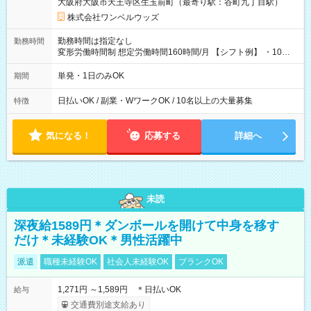
大阪府大阪市天王寺区生玉前町（最寄り駅：谷町九丁目駅）
株式会社ワンベルウッズ
勤務時間は指定なし
勤務時間
変形労働時間制 想定労働時間160時間/月 【シフト例】 ・10：
00～20：00
単発・1日のみOK
期間
日払いOK / 副業・WワークOK / 10名以上の大量募集
特徴
気になる！
応募する
詳細へ
未読
深夜給1589円＊ダンボールを開けて中身を移す
だけ＊未経験OK＊男性活躍中
派遣
職種未経験OK
社会人未経験OK
ブランクOK
1,271円 ～1,589円 ＊日払いOK
給与
交通費別途支給あり