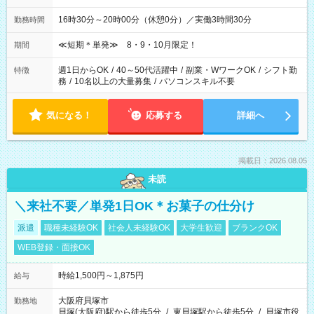
16時30分～20時00分（休憩0分）／実働3時間30分
勤務時間
≪短期＊単発≫ 8・9・10月限定！
期間
週1日からOK
/
40～50代活躍中
/
副業・WワークOK
/
シフト勤
特徴
務
/
10名以上の大量募集
/
パソコンスキル不要
気になる！
応募する
詳細へ
掲載日：2026.08.05
未読
＼来社不要／単発1日OK＊お菓子の仕分け
派遣
職種未経験OK
社会人未経験OK
大学生歓迎
ブランクOK
WEB登録・面接OK
時給1,500円～1,875円
給与
大阪府貝塚市
勤務地
貝塚(大阪府)駅から徒歩5分
/
東貝塚駅から徒歩5分
/
貝塚市役