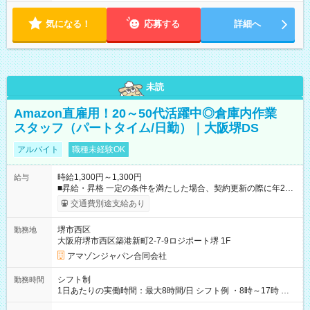
気になる！
応募する
詳細へ
未読
Amazon直雇用！20～50代活躍中◎倉庫内作業
スタッフ（パートタイム/日勤）｜大阪堺DS
アルバイト
職種未経験OK
時給1,300円～1,300円
給与
■昇給・昇格 一定の条件を満たした場合、契約更新の際に年2回
まで昇給の機会があります。 ■正社員登用制度あり ※月末締/翌
交通費別途支給あり
月25日支払い ※時間外手当、別途支給 ※深夜割増賃金 (22:00～
翌5:00までは時給が25%UPします) ☆給与前払い制度有！
堺市西区
勤務地
☆Amazon直雇用で安定して働けます！ 【試用期間】試用期間
大阪府堺市西区築港新町2-7-9ロジポート堺 1F
あり 試用期間の長さ：1週間 雇用形態、給与は本採用時と同じ
です。
アマゾンジャパン合同会社
シフト制
勤務時間
1日あたりの実働時間：最大8時間/日 シフト例 ・8時～17時 ・
12時～21時