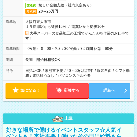
嬉しい全額支給（社内規定あり）
交通費
20～25万円
月収例
大阪府東大阪市
勤務地
ＪＲ長瀬駅から徒歩15分
/
南巽駅から徒歩10分
大手スーパーの食品加工の工場でかんたん軽作業のお仕事で
す！
〈夜勤〉 0：00～翌8：30 実働：7.5時間 休憩：60分
勤務時間
長期 開始日相談OK
期間
日払いOK
/
履歴書不要
/
40～50代活躍中
/
服装自由
/
シフト勤
特徴
務
/
電話対応なし
/
パソコンスキル不要
気になる！
応募する
詳細へ
未読
好きな場所で働けるイベントスタッフ☆人気イ
ベントも！来社不要！働いたその日に給料もら