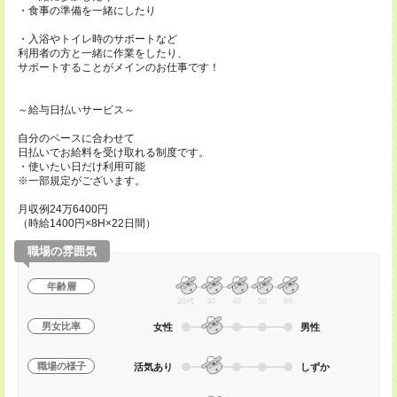
・食事の準備を一緒にしたり
・入浴やトイレ時のサポートなど
利用者の方と一緒に作業をしたり、
サポートすることがメインのお仕事です！
～給与日払いサービス～
自分のペースに合わせて
日払いでお給料を受け取れる制度です。
・使いたい日だけ利用可能
※一部規定がございます。
月収例24万6400円
（時給1400円×8H×22日間）
職場の雰囲気
年齢層
20代
30
40
50
60
男女比率
女性
男性
職場の様子
活気あり
しずか