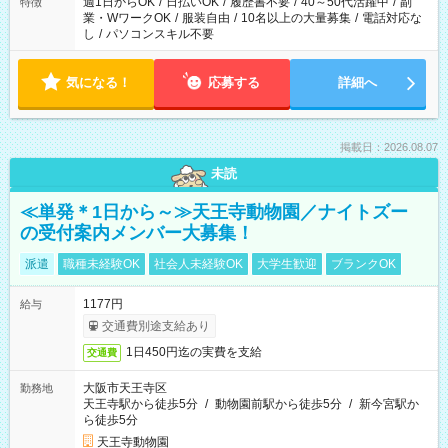
週1日からOK
/
日払いOK
/
履歴書不要
/
40～50代活躍中
/
副
特徴
業・WワークOK
/
服装自由
/
10名以上の大量募集
/
電話対応な
し
/
パソコンスキル不要
気になる！
応募する
詳細へ
掲載日：2026.08.07
未読
≪単発＊1日から～≫天王寺動物園／ナイトズー
の受付案内メンバー大募集！
派遣
職種未経験OK
社会人未経験OK
大学生歓迎
ブランクOK
1177円
給与
交通費別途支給あり
1日450円迄の実費を支給
交通費
大阪市天王寺区
勤務地
天王寺駅から徒歩5分
/
動物園前駅から徒歩5分
/
新今宮駅か
ら徒歩5分
天王寺動物園