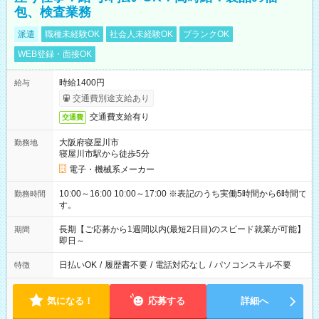
包、検査業務
派遣
職種未経験OK
社会人未経験OK
ブランクOK
WEB登録・面接OK
時給1400円
給与
交通費別途支給あり
交通費支給有り
交通費
大阪府寝屋川市
勤務地
寝屋川市駅から徒歩5分
電子・機械系メーカー
10:00～16:00 10:00～17:00 ※表記のうち実働5時間から6時間で
勤務時間
す。
長期【ご応募から1週間以内(最短2日目)のスピード就業が可能】
期間
即日～
日払いOK
/
履歴書不要
/
電話対応なし
/
パソコンスキル不要
特徴
気になる！
応募する
詳細へ