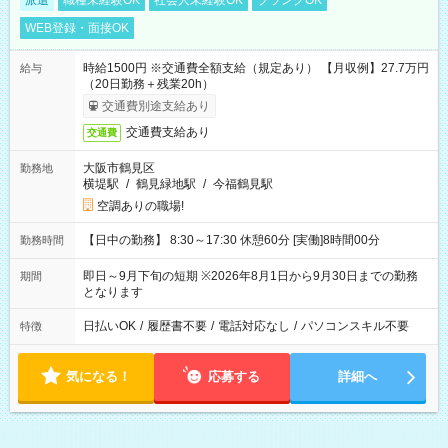
派遣
職種未経験OK
社会人未経験OK
ブランクOK
WEB登録・面接OK
時給1500円 ※交通費全額支給（規定あり） 【月収例】27.7万円
給与
（20日勤務＋残業20h）
交通費別途支給あり
交通費支給あり
交通費
大阪市鶴見区
勤務地
横堤駅
/
鶴見緑地駅
/
今福鶴見駅
空調ありの職場!
【日中の勤務】 8:30～17:30 休憩60分 [実働]8時間00分
勤務時間
即日～9月下旬の短期 ※2026年8月1日から9月30日までの勤務
期間
となります
日払いOK
/
履歴書不要
/
電話対応なし
/
パソコンスキル不要
特徴
気になる！
応募する
詳細へ