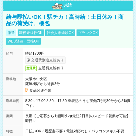
未読
給与即払いOK！駅チカ！高時給！土日休み！商
品の荷受け、梱包
派遣
職種未経験OK
社会人未経験OK
ブランクOK
WEB登録・面接OK
時給1700円
給与
交通費別途支給あり
交通費支給有り
交通費
大阪市中央区
勤務地
淀屋橋駅から徒歩3分
食品関連企業
8:30～17:00 8:30～17:30 ※表記のうち実働7時間30分から8時間
勤務時間
です。
長期【ご応募から1週間以内(最短2日目)のスピード就業が可能】
期間
即日～
日払いOK
/
履歴書不要
/
電話対応なし
/
パソコンスキル不要
特徴