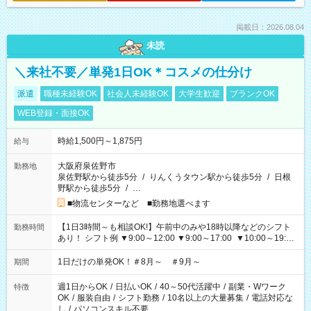
掲載日：2026.08.04
未読
＼来社不要／単発1日OK＊コスメの仕分け
派遣
職種未経験OK
社会人未経験OK
大学生歓迎
ブランクOK
WEB登録・面接OK
時給1,500円～1,875円
給与
大阪府泉佐野市
勤務地
泉佐野駅から徒歩5分
/
りんくうタウン駅から徒歩5分
/
日根
野駅から徒歩5分
/
…
■物流センターなど ■勤務地選べます
【1日3時間～も相談OK!】午前中のみや18時以降などのシフト
勤務時間
あり！ シフト例 ▼9:00～12:00 ▼9:00～17:00 ▼10:00～19:00
▼18:00～21:00
1日だけの単発OK！＃8月～ ＃9月～
期間
週1日からOK
/
日払いOK
/
40～50代活躍中
/
副業・Wワーク
特徴
OK
/
服装自由
/
シフト勤務
/
10名以上の大量募集
/
電話対応な
し
/
パソコンスキル不要