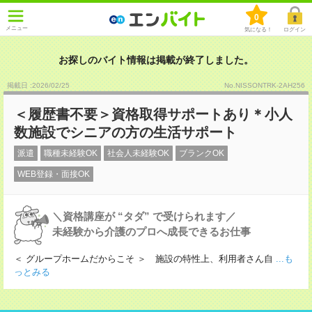
0
メニュー
気になる！
ログイン
お探しのバイト情報は掲載が終了しました。
掲載日 :2026
/
02
/
25
No.NISSONTRK-2AH256
＜履歴書不要＞資格取得サポートあり＊小人
数施設でシニアの方の生活サポート
派遣
職種未経験OK
社会人未経験OK
ブランクOK
WEB登録・面接OK
＼資格講座が “タダ” で受けられます／
未経験から介護のプロへ成長できるお仕事
＜ グループホームだからこそ ＞ 施設の特性上、利用者さん自
...も
っとみる