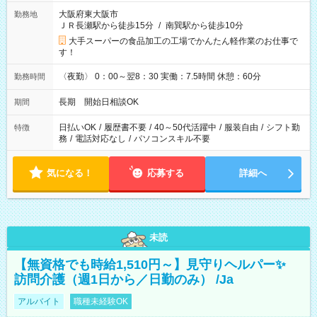
大阪府東大阪市
勤務地
ＪＲ長瀬駅から徒歩15分
/
南巽駅から徒歩10分
大手スーパーの食品加工の工場でかんたん軽作業のお仕事で
す！
〈夜勤〉 0：00～翌8：30 実働：7.5時間 休憩：60分
勤務時間
長期 開始日相談OK
期間
日払いOK
/
履歴書不要
/
40～50代活躍中
/
服装自由
/
シフト勤
特徴
務
/
電話対応なし
/
パソコンスキル不要
気になる！
応募する
詳細へ
未読
【無資格でも時給1,510円～】見守りヘルパー✨
訪問介護（週1日から／日勤のみ） /Ja
アルバイト
職種未経験OK