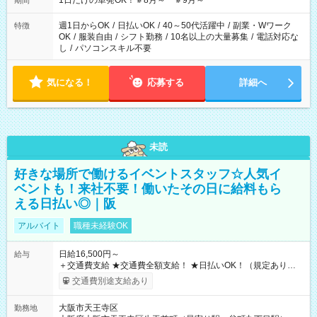
1日だけの単発OK！＃8月～ ＃9月～
期間
週1日からOK
/
日払いOK
/
40～50代活躍中
/
副業・Wワーク
特徴
OK
/
服装自由
/
シフト勤務
/
10名以上の大量募集
/
電話対応な
し
/
パソコンスキル不要
気になる！
応募する
詳細へ
未読
好きな場所で働けるイベントスタッフ☆人気イ
ベントも！来社不要！働いたその日に給料もら
える日払い◎｜阪
アルバイト
職種未経験OK
日給16,500円～
給与
＋交通費支給 ★交通費全額支給！ ★日払いOK！（規定あり） ┗
働いたその日に現金GET♪ お仕事後はコンビニATMから 日払
交通費別途支給あり
い分を引き落とせます！ 【試用期間】試用期間なし
大阪市天王寺区
勤務地