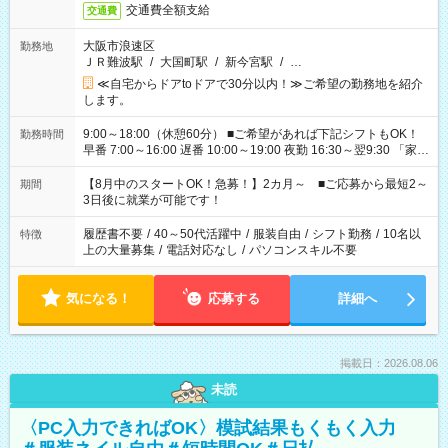
交通費全額支給
交通費
大阪市浪速区
勤務地
ＪＲ難波駅
/
大国町駅
/
新今宮駅
/
…
≪自宅からドアtoドアで30分以内！≫ご希望の勤務地を紹介
します。
9:00～18:00（休憩60分） ■ご希望があれば下記シフトもOK！
勤務時間
早番 7:00～16:00 遅番 10:00～19:00 夜勤 16:30～翌9:30 「家族
と休みを合わせたい」 「余裕を持って夕飯の準備がしたい」
「できれば残業はしたくない」 など、ご希望を教えてください
【8月中のスタートOK！急募！】2カ月～ ■ご応募から最短2～
期間
ね。 ※Wワーク希望の方へ 今ご覧のお仕事で希望する勤務時間
3日後に就業が可能です！
と、もう1つのお仕事の勤務時間。 合計で週40時間を超える場
合は応募できません。
履歴書不要
/
40～50代活躍中
/
服装自由
/
シフト勤務
/
10名以
特徴
上の大量募集
/
電話対応なし
/
パソコンスキル不要
気になる！
応募する
詳細へ
掲載日：2026.08.06
未読
〈PC入力できればOK〉模試結果もくもく入力