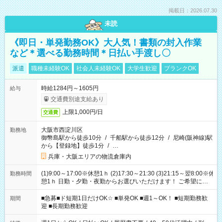
掲載日：2026.07.30
未読
《即日・単発勤務OK》大人気！書類の封入作業
など＊選べる勤務時間＊日払い手渡し〇
派遣
職種未経験OK
社会人未経験OK
大学生歓迎
ブランクOK
時給1284円～1605円
給与
交通費別途支給あり
上限1,000円/日
交通費
大阪市西淀川区
勤務地
御幣島駅から徒歩10分
/
千船駅から徒歩12分
/
尼崎(阪神線)駅
から【登録地】徒歩1分
/
…
兵庫・大阪エリアの物流倉庫内
(1)9:00～17:00※休憩1ｈ (2)17:30～21:30 (3)21:15～翌8:00※休
勤務時間
憩1ｈ 日勤・夕勤・夜勤からお選びいただけます！ ご希望に合
わせて働けるお仕事です(*^^*) 【その他選べる勤務時間】 8-17
時/9-17時/9-18時/10-18時/11-21時/18-22時/20-翌4時/21-翌5
■急募■ド短期1日だけOK☆ ■単発OK ■週1～OK！ ■短期勤務歓
期間
時/22-翌6時/0-翌8時 ご自身のご都合で選んで頂ける完全自由シ
迎 ■長期勤務歓迎
フト！