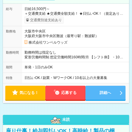
日給16,500円～
給与
＋交通費支給 ★交通費全額支給！ ★日払いOK！（規定あり） ┗
働いたその日に現金GET♪ お仕事後はコンビニATMから 日払
交通費別途支給あり
い分を引き落とせます！ 【試用期間】試用期間なし
大阪市中央区
勤務地
大阪府大阪市中央区難波（最寄り駅：難波駅）
株式会社ワンベルウッズ
勤務時間は指定なし
勤務時間
変形労働時間制 想定労働時間160時間/月 【シフト例】 ・10：
00～20：00
単発・1日のみOK
期間
日払いOK / 副業・WワークOK / 10名以上の大量募集
特徴
気になる！
応募する
詳細へ
未読
座り仕事！給与即払いOK！高時給！製品の梱