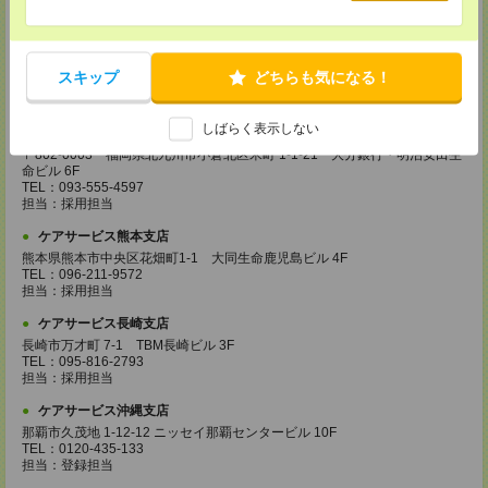
ケアサービス福岡支店
〒812-0024 福岡県福岡市博多区綱場町4-11 パシフィックコート博
多 3F（25.3.17～）
スキップ
どちらも気になる！
TEL：092-517-3686
担当：採用担当
しばらく表示しない
ケアサービス北九州支店
〒802-0003 福岡県北九州市小倉北区米町 1-1-21 大分銀行・明治安田生
命ビル 6F
TEL：093-555-4597
担当：採用担当
ケアサービス熊本支店
熊本県熊本市中央区花畑町1-1 大同生命鹿児島ビル 4F
TEL：096-211-9572
担当：採用担当
ケアサービス長崎支店
長崎市万才町 7-1 TBM長崎ビル 3F
TEL：095-816-2793
担当：採用担当
ケアサービス沖縄支店
那覇市久茂地 1-12-12 ニッセイ那覇センタービル 10F
TEL：0120-435-133
担当：登録担当