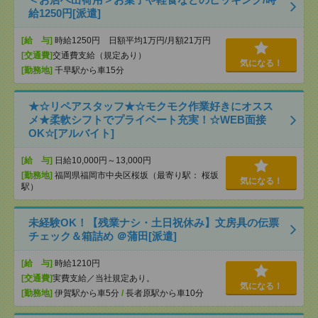
給1250円[派遣]
[給 与]
時給1250円 日額平均1万円/月額21万円
[交通費]
交通費支給（規定あり）
気になる！
[勤務地]
千早駅から車15分
★☆リペアスタッフ★☆モクモク作業好きにオスス
メ★柔軟シフトでプライベート充実！☆WEB面接
OK☆[アルバイト]
[給 与]
日給10,000円～13,000円
[勤務地]
福岡県福岡市中央区桜坂（最寄り駅： 桜坂
気になる！
駅）
未経験OK！【残業ナシ・土日祝休み】文房具の伝票
チェック＆箱詰め ＠蒲田[派遣]
[給 与]
時給1210円
[交通費]
実費支給／当社規定あり。
気になる！
[勤務地]
伊賀駅から車5分
/
長者原駅から車10分