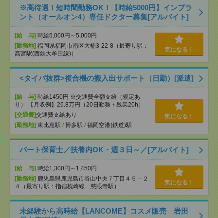
※高待遇！短時間勤務OK！【時給5000円】インプラ
ント（オールオン4）専任ドクター募集[アルバイト]
[給 与]
時給5,000円～5,000円
[勤務地]
福岡県福岡市南区大楠3-22-8（最寄り駅：
気になる！
高宮駅(西鉄大牟田線)）
<タイパ抜群>複合機の搬入出サポート（日勤）[派遣]
[給 与]
時給1450円 ※交通費全額支給（規定あ
り） 【月収例】26.8万円（20日勤務＋残業20h）
[交通費]
交通費支給あり
気になる！
[勤務地]
東比恵駅
/
博多駅
/
福岡空港(鉄道)駅
パート保育士／扶養内OK・週３日～／[アルバイト]
[給 与]
時給1,300円～1,450円
[勤務地]
鹿児島県鹿児島市谷山中央７丁目４５－２
気になる！
４（最寄り駅：指宿枕崎線 慈眼寺駅）
未経験から高時給【LANCOME】コスメ販売 岩田