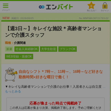
0
メニュー
気になる！
ログイン
NEW
掲載日 :2026
/
08
/
05
No.MNPWKO8721783-02
【週3日～】キレイな施設＊高齢者マンショ
ンで介護スタッフ
職種：
介護関連
派遣
社会人未経験OK
大学生歓迎
ブランクOK
WEB登録・面接OK
自由なシフト＊7時～、11時～、16時～など好きな
勤務時間×好きな曜日で働く！
▼キレイな高齢者マンションで介護のお仕事！入居者さんは自立度
...
もっとみる
応募が集まった時点で掲載終了
この求人は応募が集まり次第、掲載終了致します。予めご理解くださ