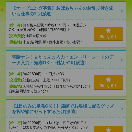
【オープニング募集】おばあちゃんのお散歩付き添
いも仕事の1つ[派遣]
[給 与]
無資格未経験：時給1350円～ ■週払い
OK ■扶養内OK ■日収1万800円以上
[交通費]
交通費全額支給
気になる！
[勤務地]
小倉(福岡県)駅
/
西小倉駅
/
南小倉駅
/
…
電話ナシ！見たまんま入力＊エントリーシートのデ
ータ入力・短期OK・日払いOK[派遣]
[給 与]
時給1600円 ＊日払いOK
[交通費]
交通費支給（上限15000円/月）
気になる！
[勤務地]
天神駅から徒歩5分
/
博多駅からバス15分
/
西鉄福岡駅から徒歩5分
/
…
【1日のみの単発OK！】店頭でお客様に配るグッズ
を袋や箱にセットするだけ[派遣]
[給 与]
時給1200円～（弊社は、翌日が給料日！
しかも、100％支給なので働いた分がすぐにもらえ