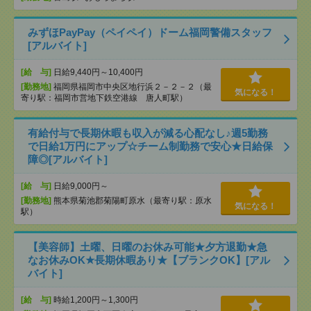
みずほPayPay（ペイペイ）ドーム福岡警備スタッフ
[アルバイト]
[給 与]
日給9,440円～10,400円
[勤務地]
福岡県福岡市中央区地行浜２－２－２（最
気になる！
寄り駅：福岡市営地下鉄空港線 唐人町駅）
有給付与で長期休暇も収入が減る心配なし♪週5勤務
で日給1万円にアップ☆チーム制勤務で安心★日給保
障◎[アルバイト]
[給 与]
日給9,000円～
[勤務地]
熊本県菊池郡菊陽町原水（最寄り駅：原水
気になる！
駅）
【美容師】土曜、日曜のお休み可能★夕方退勤★急
なお休みOK★長期休暇あり★【ブランクOK】[アル
バイト]
[給 与]
時給1,200円～1,300円