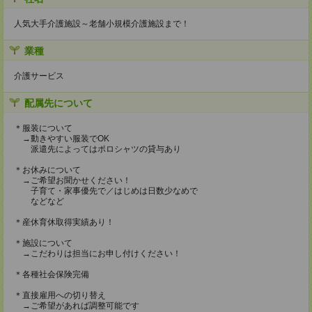
人気大手介護施設～老舗小規模介護施設まで！
業種
介護サービス
配属先について
＊服装について
→動きやすい服装でOK
派遣先によってはポロシャツの貸与あり
＊お休みについて
→ご希望お聞かせください！
子育て・家事優先で／はじめは日数少なめで
などなど
＊産休育休取得実績あり！
＊施設について
→こだわりは担当にお申し付けください！
＊各種社会保険完備
＊直接雇用への切り替え
→ご希望があれば調整可能です