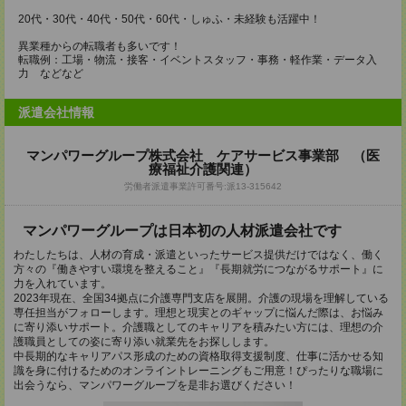
20代・30代・40代・50代・60代・しゅふ・未経験も活躍中！
異業種からの転職者も多いです！
転職例：工場・物流・接客・イベントスタッフ・事務・軽作業・データ入
力 などなど
派遣会社情報
マンパワーグループ株式会社 ケアサービス事業部 （医
療福祉介護関連）
労働者派遣事業許可番号:派13-315642
マンパワーグループは日本初の人材派遣会社です
わたしたちは、人材の育成・派遣といったサービス提供だけではなく、働く
方々の『働きやすい環境を整えること』『長期就労につながるサポート』に
力を入れています。
2023年現在、全国34拠点に介護専門支店を展開。介護の現場を理解している
専任担当がフォローします。理想と現実とのギャップに悩んだ際は、お悩み
に寄り添いサポート。介護職としてのキャリアを積みたい方には、理想の介
護職員としての姿に寄り添い就業先をお探しします。
中長期的なキャリアパス形成のための資格取得支援制度、仕事に活かせる知
識を身に付けるためのオンライントレーニングもご用意！ぴったりな職場に
出会うなら、マンパワーグループを是非お選びください！