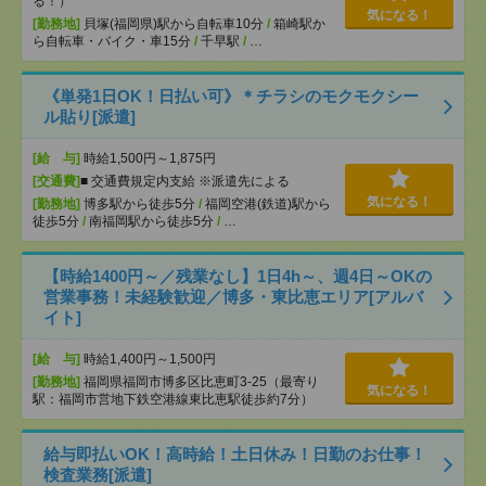
る！）
気になる！
[勤務地]
貝塚(福岡県)駅から自転車10分
/
箱崎駅か
ら自転車・バイク・車15分
/
千早駅
/
…
《単発1日OK！日払い可》＊チラシのモクモクシー
ル貼り[派遣]
[給 与]
時給1,500円～1,875円
[交通費]
■ 交通費規定内支給 ※派遣先による
気になる！
[勤務地]
博多駅から徒歩5分
/
福岡空港(鉄道)駅から
徒歩5分
/
南福岡駅から徒歩5分
/
…
【時給1400円～／残業なし】1日4h～、週4日～OKの
営業事務！未経験歓迎／博多・東比恵エリア[アルバ
イト]
[給 与]
時給1,400円～1,500円
[勤務地]
福岡県福岡市博多区比恵町3-25（最寄り
気になる！
駅：福岡市営地下鉄空港線東比恵駅徒歩約7分）
給与即払いOK！高時給！土日休み！日勤のお仕事！
検査業務[派遣]