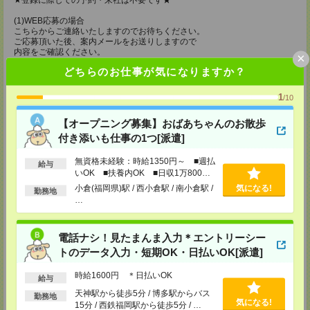
★登録に際しての予約・来社は不要です★
(1)WEB応募の場合
こちらからご連絡いたしますのでお待ちください。
ご応募頂いた後、案内メールをお送りしますので
内容をご確認ください。
×
どちらのお仕事が気になりますか？
(2)電話応募の場合
お時間のあるときにお電話にてご応募いただければ
その場で登録も可能です。
1
/10
持ち物
【オープニング募集】おばあちゃんのお散歩
【電話登録】
付き添いも仕事の1つ[派遣]
弊社HPよりマイページ作成をお願いします
電話での登録の際に、マイページ作成をいただいた旨をお伝えください。
無資格未経験：時給1350円～ ■週払
給与
いOK ■扶養内OK ■日収1万800円
所要時間
以上
小倉(福岡県)駅 / 西小倉駅 / 南小倉駅 /
気になる!
勤務地
【電話登録】30分程度
…
・経験やご希望などをインタビュー
・お仕事のご紹介など
電話ナシ！見たまんま入力＊エントリーシー
登録場所
トのデータ入力・短期OK・日払いOK[派遣]
ケアサービス鹿児島支店
時給1600円 ＊日払いOK
〒892-0846
給与
鹿児島市加治屋町 15-9 大同生命鹿児島ビル 9F
天神駅から徒歩5分 / 博多駅からバス
勤務地
TEL：099-239-1070
気になる!
15分 / 西鉄福岡駅から徒歩5分 / …
担当：採用担当