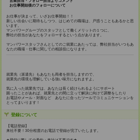
営業担当・フォロー担当よりコメント
お仕事開始後のフォローについて
お仕事が決まって、いざお仕事開始！！
新しい出会いに期待もしつつ、はじめての職場は、戸惑うこともあるかと思
います。
マンパワーグループのスタッフとして働くメリットの１つに、
弊社の担当があなたをフォローするという点があります。
マンパワースタッフさんとしてのご就業にあたっては、弊社担当がいつもあ
なたの職場・仕事に関しての相談役になります。
就業先（派遣先）もあなたも両者を担当しますので、
就業先の環境も理解している強い味方になれますよ。
気に入った就業先では、あなたは長く続けられるようにサポート
困ったことがあれば、就業先との間に立って解決に向けて調整をしたり
お電話やメール・対面など あなたに合ったツールでコミュニケーションを
とってまいります！
登録について
【電話登録】
来社不要！30分程度のお電話で登録が完了いたします。