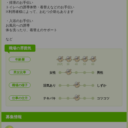
・排泄のお手伝い
トイレへの誘導体勢・着替えなどのお手伝い
※利用者様によって、おむつ介助もあります
・入浴のお手伝い
お風呂への誘導
体を洗ったり、着替えのサポート
など
職場の雰囲気
年齢層
20代
30
40
50
60
男女比率
女性
男性
職場の様子
活気あり
しずか
仕事の仕方
テキパキ
コツコツ
募集情報