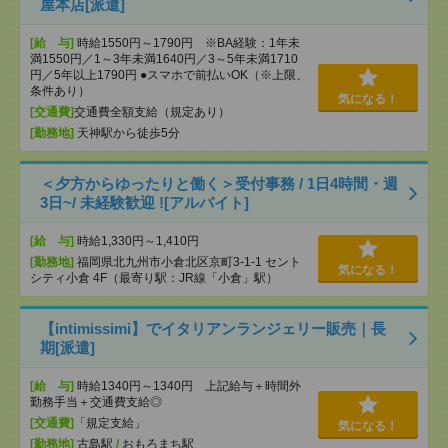
屋本店[派遣]
[給 与]
時給1550円～1790円 ※BA経験：1年未
満1550円／1～3年未満1640円／3～5年未満1710
円／5年以上1790円 ●スマホで前払いOK（※上限、
条件あり）
気になる！
[交通費]
交通費全額支給（規定あり）
[勤務地]
天神駅から徒歩5分
＜夕方からゆったりと働く＞受付事務 / 1日4時間・週
3日~/ 未経験歓迎 ![アルバイト]
[給 与]
時給1,330円～1,410円
[勤務地]
福岡県北九州市小倉北区京町3-1-1 セント
気になる！
シティ小倉 4F（最寄り駅：JR線「小倉」駅）
【intimissimi】でイタリアンランジェリー販売｜長
期[派遣]
[給 与]
時給1340円～1340円 上記給与＋時間外
勤務手当＋交通費支給◎
[交通費]
「規定支給」
気になる！
[勤務地]
古島駅
/
おもろまち駅