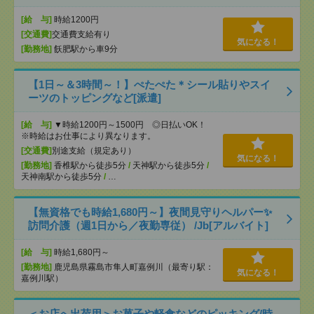
[給 与]
時給1200円
[交通費]
交通費支給有り
気になる！
[勤務地]
飫肥駅から車9分
【1日～＆3時間～！】ぺたぺた＊シール貼りやスイ
ーツのトッピングなど[派遣]
[給 与]
▼時給1200円～1500円 ◎日払いOK！
※時給はお仕事により異なります。
[交通費]
別途支給（規定あり）
気になる！
[勤務地]
香椎駅から徒歩5分
/
天神駅から徒歩5分
/
天神南駅から徒歩5分
/
…
【無資格でも時給1,680円～】夜間見守りヘルパー✨
訪問介護（週1日から／夜勤専従） /Jb[アルバイト]
[給 与]
時給1,680円～
[勤務地]
鹿児島県霧島市隼人町嘉例川（最寄り駅：
気になる！
嘉例川駅）
＜お店へ出荷用＞お菓子や軽食などのピッキング/時