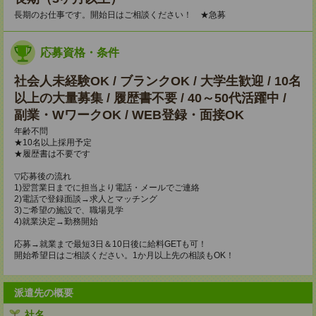
長期のお仕事です。開始日はご相談ください！ ★急募
応募資格・条件
社会人未経験OK / ブランクOK / 大学生歓迎 / 10名
以上の大量募集 / 履歴書不要 / 40～50代活躍中 /
副業・WワークOK / WEB登録・面接OK
年齢不問
★10名以上採用予定
★履歴書は不要です
▽応募後の流れ
1)翌営業日までに担当より電話・メールでご連絡
2)電話で登録面談→求人とマッチング
3)ご希望の施設で、職場見学
4)就業決定→勤務開始
応募→就業まで最短3日＆10日後に給料GETも可！
開始希望日はご相談ください。1か月以上先の相談もOK！
派遣先の概要
社名