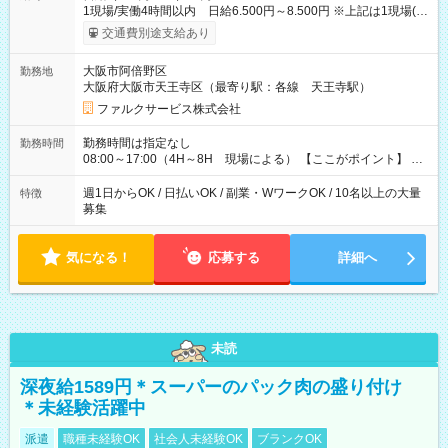
1現場/実働4時間以内 日給6.500円～8.500円 ※上記は1現場(実
働4時間以内)あたりの給与です ※基本は1日あたり2現場(実働8
交通費別途支給あり
時間以内)をお任せします。その場合の支給額は日給1,3000円で
す ★研修期間20日間は「1現場/実働4時間以内 日給6.000円
大阪市阿倍野区
勤務地
～」ですが、今なら初出勤をした人は採用祝いで【日給+1.000
大阪府大阪市天王寺区（最寄り駅：各線 天王寺駅）
円】のボーナスが！★（その他待遇に変更ありません） 現場に
よっては早く終わることもあり！ その場合も給与金額は変わり
ファルクサービス株式会社
ません！ ≪給与例≫ ・週1日勤務 ㈪～㈮は本業のため㈯のみ
1現場/6.500×2現場＝日給13.000円×4日 ＝月給52.000円 ・週6
勤務時間は指定なし
勤務時間
日でレギュラー勤務(勤続1年) 1現場/7.200×2現場＝日給14.400
08:00～17:00（4H～8H 現場による） 【ここがポイント】 ◆
円×24日 ＝月給345.600円 ☆さらに「3現場の日」「夜勤に出
給与の日給保障あり！ 「4時間の現場」が「1時間」で終わった
る」などをして月に40万以上を稼ぐ人も☆ ◆支払い方法：日払
時も給料変わらず！ 「4時間の現場」のお給料をお支払いします
週1日からOK / 日払いOK / 副業・WワークOK / 10名以上の大量
特徴
い・週払い・月3回払いが選択可能 【試用期間】試用期間なし
♪ 1日にたくさんの現場をこなせば、高収入を実現可能！
募集
気になる！
応募する
詳細へ
未読
深夜給1589円＊スーパーのパック肉の盛り付け
＊未経験活躍中
派遣
職種未経験OK
社会人未経験OK
ブランクOK