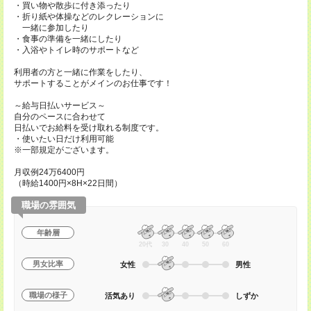
・買い物や散歩に付き添ったり
・折り紙や体操などのレクレーションに
一緒に参加したり
・食事の準備を一緒にしたり
・入浴やトイレ時のサポートなど
利用者の方と一緒に作業をしたり、
サポートすることがメインのお仕事です！
～給与日払いサービス～
自分のペースに合わせて
日払いでお給料を受け取れる制度です。
・使いたい日だけ利用可能
※一部規定がございます。
月収例24万6400円
（時給1400円×8H×22日間）
職場の雰囲気
年齢層
20代
30
40
50
60
男女比率
女性
男性
職場の様子
活気あり
しずか