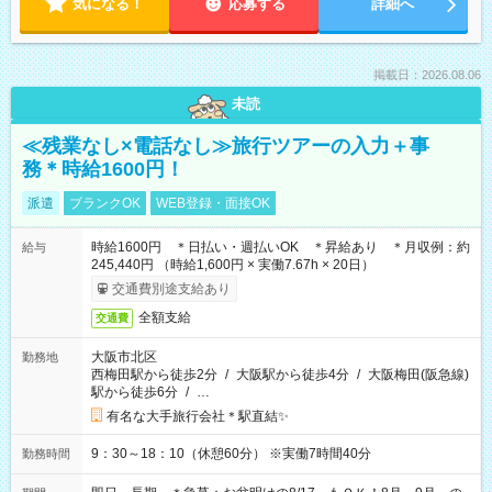
気になる！
応募する
詳細へ
掲載日：2026.08.06
未読
≪残業なし×電話なし≫旅行ツアーの入力＋事
務＊時給1600円！
派遣
ブランクOK
WEB登録・面接OK
時給1600円 ＊日払い・週払いOK ＊昇給あり ＊月収例：約
給与
245,440円 （時給1,600円 × 実働7.67h × 20日）
交通費別途支給あり
全額支給
交通費
大阪市北区
勤務地
西梅田駅から徒歩2分
/
大阪駅から徒歩4分
/
大阪梅田(阪急線)
駅から徒歩6分
/
…
有名な大手旅行会社＊駅直結✨
9：30～18：10（休憩60分） ※実働7時間40分
勤務時間