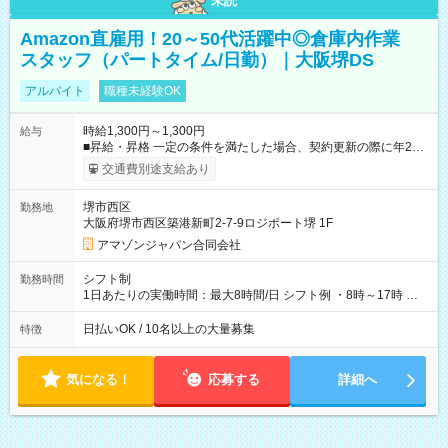
未読
Amazon直雇用！20～50代活躍中◎倉庫内作業
スタッフ（パートタイム/日勤）｜大阪堺DS
アルバイト
職種未経験OK
時給1,300円～1,300円
給与
■昇給・昇格 一定の条件を満たした場合、契約更新の際に年2回
まで昇給の機会があります。 ■正社員登用制度あり ※月末締/翌
交通費別途支給あり
月25日支払い ※時間外手当、別途支給 ※深夜割増賃金 (22:00～
翌5:00までは時給が25%UPします) ☆給与前払い制度有！
堺市西区
勤務地
☆Amazon直雇用で安定して働けます！ 【試用期間】試用期間
大阪府堺市西区築港新町2-7-9ロジポート堺 1F
あり 試用期間の長さ：1週間 雇用形態、給与は本採用時と同じ
です。
アマゾンジャパン合同会社
シフト制
勤務時間
1日あたりの実働時間：最大8時間/日 シフト例 ・8時～17時 ・
12時～21時
日払いOK / 10名以上の大量募集
特徴
気になる！
応募する
詳細へ