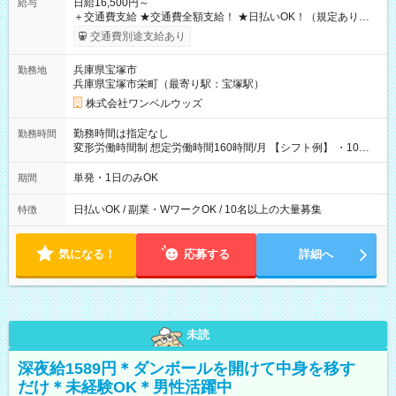
日給16,500円～
給与
＋交通費支給 ★交通費全額支給！ ★日払いOK！（規定あり） ┗
働いたその日に現金GET♪ お仕事後はコンビニATMから 日払
交通費別途支給あり
い分を引き落とせます！ 【試用期間】試用期間なし
兵庫県宝塚市
勤務地
兵庫県宝塚市栄町（最寄り駅：宝塚駅）
株式会社ワンベルウッズ
勤務時間は指定なし
勤務時間
変形労働時間制 想定労働時間160時間/月 【シフト例】 ・10：
00～20：00
単発・1日のみOK
期間
日払いOK / 副業・WワークOK / 10名以上の大量募集
特徴
気になる！
応募する
詳細へ
未読
深夜給1589円＊ダンボールを開けて中身を移す
だけ＊未経験OK＊男性活躍中