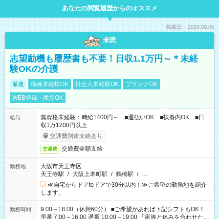
あなたの閲覧履歴からのオススメ
掲載日：2026.08.06
未読
志望動機も履歴書も不要！日収1.1万円～＊未経
験OKの介護
派遣
職種未経験OK
社会人未経験OK
ブランクOK
WEB登録・面接OK
無資格未経験：時給1400円～ ■週払いOK ■扶養内OK ■日
給与
収1万1200円以上
交通費別途支給あり
交通費全額支給
交通費
大阪市天王寺区
勤務地
天王寺駅
/
大阪上本町駅
/
鶴橋駅
/
…
≪自宅からドアtoドアで30分以内！≫ご希望の勤務地を紹介
します。
9:00～18:00（休憩60分） ■ご希望があれば下記シフトもOK！
勤務時間
早番 7:00～16:00 遅番 10:00～19:00 「家族と休みを合わせた