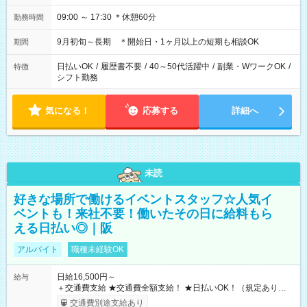
09:00 ～ 17:30 ＊休憩60分
勤務時間
9月初旬～長期 ＊開始日・1ヶ月以上の短期も相談OK
期間
日払いOK
/
履歴書不要
/
40～50代活躍中
/
副業・WワークOK
/
特徴
シフト勤務
気になる！
応募する
詳細へ
未読
好きな場所で働けるイベントスタッフ☆人気イ
ベントも！来社不要！働いたその日に給料もら
える日払い◎｜阪
アルバイト
職種未経験OK
日給16,500円～
給与
＋交通費支給 ★交通費全額支給！ ★日払いOK！（規定あり） ┗
働いたその日に現金GET♪ お仕事後はコンビニATMから 日払
交通費別途支給あり