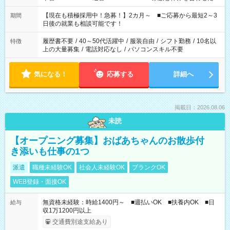
い」 「余裕を持って夕飯の準備がしたい」 「できれば残業はし
たくない」 など、ご希望を教えてくださいね。 ※Wワーク希望
【現在も積極採用中！急募！】2カ月～ ■ご応募から最短2～3
期間
の方へ 今ご覧のお仕事で希望する勤務時間と、もう1つのお仕事
日後の就業も相談可能です！
の勤務時間。 合計で週40時間を超える場合は応募できません。
履歴書不要
/
40～50代活躍中
/
服装自由
/
シフト勤務
/
10名以
特徴
上の大量募集
/
電話対応なし
/
パソコンスキル不要
気になる！
応募する
詳細へ
掲載日：2026.08.06
未読
【オープニング募集】おばあちゃんのお散歩付
き添いも仕事の1つ
派遣
職種未経験OK
社会人未経験OK
ブランクOK
WEB登録・面接OK
無資格未経験：時給1400円～ ■週払いOK ■扶養内OK ■日
給与
収1万1200円以上
交通費別途支給あり