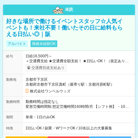
未読
好きな場所で働けるイベントスタッフ☆人気イ
ベントも！来社不要！働いたその日に給料もら
える日払い◎｜阪
アルバイト
職種未経験OK
日給16,500円～
給与
＋交通費支給 ★交通費全額支給！ ★日払いOK！（規定あり） ┗
働いたその日に現金GET♪ お仕事後はコンビニATMから 日払
交通費別途支給あり
い分を引き落とせます！ 【試用期間】試用期間なし
京都市下京区
勤務地
京都府京都市下京区真町（最寄り駅：京都河原町駅）
株式会社ワンベルウッズ
勤務時間は指定なし
勤務時間
変形労働時間制 想定労働時間160時間/月 【シフト例】 ・10：
00～20：00
単発・1日のみOK
期間
日払いOK / 副業・WワークOK / 10名以上の大量募集
特徴