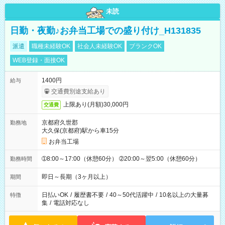
未読
日勤・夜勤♪お弁当工場での盛り付け_H131835
派遣
職種未経験OK
社会人未経験OK
ブランクOK
WEB登録・面接OK
1400円
給与
交通費別途支給あり
上限あり(月額)30,000円
交通費
京都府久世郡
勤務地
大久保(京都府)駅から車15分
お弁当工場
➀8:00～17:00（休憩60分） ➁20:00～翌5:00（休憩60分）
勤務時間
即日～長期（3ヶ月以上）
期間
日払いOK
/
履歴書不要
/
40～50代活躍中
/
10名以上の大量募
特徴
集
/
電話対応なし