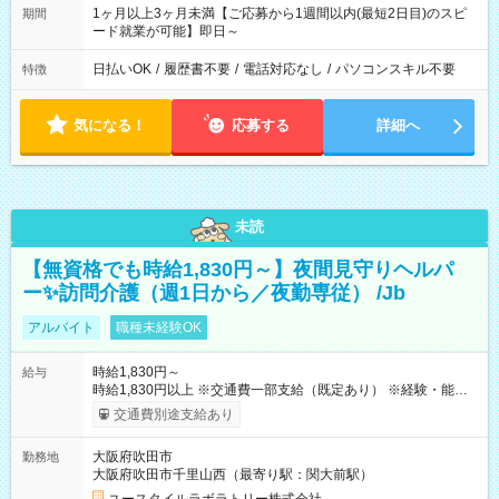
1ヶ月以上3ヶ月未満【ご応募から1週間以内(最短2日目)のスピ
期間
ード就業が可能】即日～
日払いOK
/
履歴書不要
/
電話対応なし
/
パソコンスキル不要
特徴
気になる！
応募する
詳細へ
未読
【無資格でも時給1,830円～】夜間見守りヘルパ
ー✨訪問介護（週1日から／夜勤専従） /Jb
アルバイト
職種未経験OK
時給1,830円～
給与
時給1,830円以上 ※交通費一部支給（既定あり） ※経験・能力を
考慮して決定します 【収入例】 週1回勤務の場合：1,830円×8時
交通費別途支給あり
間×4回=5万8,560円 週3回勤務の場合：1,830円×8時間×12回
=17万5,680円 【試用期間】試用期間あり 試用期間の長さ：2ヶ
大阪府吹田市
勤務地
月 ※ 雇用形態と給与に、本採用時と異なる部分があります。 雇
大阪府吹田市千里山西（最寄り駅：関大前駅）
用形態：本採用時と同じです。 給与：時給 1,610円以上