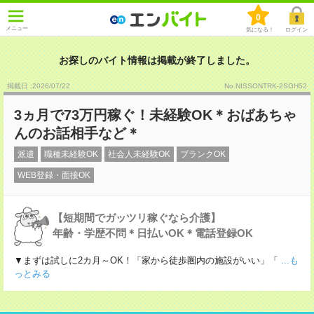
0
メニュー
気になる！
ログイン
お探しのバイト情報は掲載が終了しました。
掲載日 :2026
/
07
/
22
No.NISSONTRK-2SGH52
3ヵ月で73万円稼ぐ！未経験OK＊おばあちゃ
んのお話相手など＊
派遣
職種未経験OK
社会人未経験OK
ブランクOK
WEB登録・面接OK
【短期間でガッツリ稼ぐなら介護】
年齢・学歴不問＊日払いOK＊電話登録OK
▼まずは試しに2カ月～OK！「家から徒歩圏内の施設がいい」「
...も
っとみる