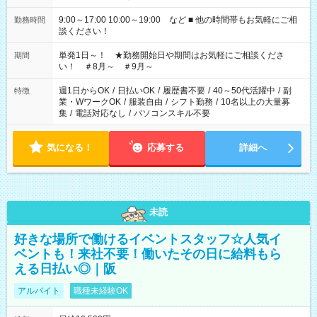
9:00～17:00 10:00～19:00 など ■ 他の時間帯もお気軽にご相
勤務時間
談ください！
単発1日～！ ★勤務開始日や期間はお気軽にご相談くださ
期間
い！ ＃8月～ ＃9月～
週1日からOK
/
日払いOK
/
履歴書不要
/
40～50代活躍中
/
副
特徴
業・WワークOK
/
服装自由
/
シフト勤務
/
10名以上の大量募
集
/
電話対応なし
/
パソコンスキル不要
気になる！
応募する
詳細へ
未読
好きな場所で働けるイベントスタッフ☆人気イ
ベントも！来社不要！働いたその日に給料もら
える日払い◎｜阪
アルバイト
職種未経験OK