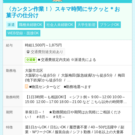
〈カンタン作業！〉スキマ時間にサクッと＊お
菓子の仕分け
派遣
職種未経験OK
社会人未経験OK
大学生歓迎
ブランクOK
WEB登録・面接OK
時給1,500円～1,875円
給与
交通費別途支給あり
■ 交通費規定内支給 ※派遣先による
交通費
大阪市北区
勤務地
大阪駅から徒歩5分
/
大阪梅田(阪急線)駅から徒歩5分
/
梅田
(地下鉄)駅から徒歩5分
/
…
■物流センターなど ■勤務地選べます
【1日3時間～も相談OK!】 ＜シフト例＞ 9:00～12:00 10:00～
勤務時間
15:00 12:00～17:00 18:00～21:00 など こちら以外の時間帯も
お気軽にご相談ください！
単発1日～！ ★勤務開始日や期間はお気軽にご相談くださ
期間
い！ ＃8月～ ＃9月～
週1日からOK
/
日払いOK
/
履歴書不要
/
40～50代活躍中
/
副
特徴
業・WワークOK
/
服装自由
/
シフト勤務
/
10名以上の大量募