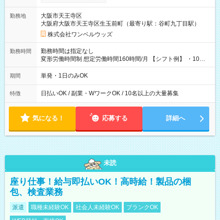
い分を引き落とせます！ 【試用期間】試用期間なし
大阪市天王寺区
勤務地
大阪府大阪市天王寺区生玉前町（最寄り駅：谷町九丁目駅）
株式会社ワンベルウッズ
勤務時間は指定なし
勤務時間
変形労働時間制 想定労働時間160時間/月 【シフト例】 ・10：
00～20：00
単発・1日のみOK
期間
日払いOK / 副業・WワークOK / 10名以上の大量募集
特徴
気になる！
応募する
詳細へ
未読
座り仕事！給与即払いOK！高時給！製品の梱
包、検査業務
派遣
職種未経験OK
社会人未経験OK
ブランクOK