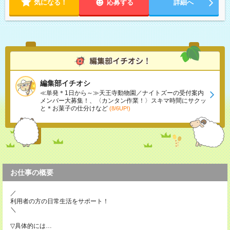
気になる！
応募する
詳細へ
編集部イチオシ
≪単発＊1日から～≫天王寺動物園／ナイトズーの受付案内
メンバー大募集！、〈カンタン作業！〉スキマ時間にサクッ
と＊お菓子の仕分けなど
(8/6UP!)
お仕事の概要
／
利用者の方の日常生活をサポート！
＼
▽具体的には…