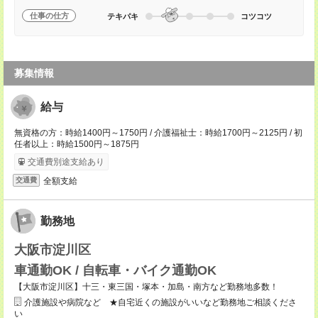
仕事の仕方
テキパキ
コツコツ
募集情報
給与
無資格の方：時給1400円～1750円 / 介護福祉士：時給1700円～2125円 / 初
任者以上：時給1500円～1875円
交通費別途支給あり
全額支給
交通費
勤務地
大阪市淀川区
車通勤OK / 自転車・バイク通勤OK
【大阪市淀川区】十三・東三国・塚本・加島・南方など勤務地多数！
介護施設や病院など ★自宅近くの施設がいいなど勤務地ご相談くださ
い