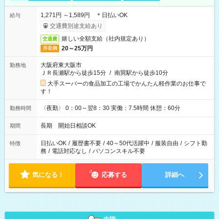
1,271円 ～1,589円 ＊日払いOK
給与
交通費別途支給あり
嬉しい全額支給（社内規定あり）
交通費
20～25万円
月収例
大阪府東大阪市
勤務地
ＪＲ長瀬駅から徒歩15分
/
南巽駅から徒歩10分
大手スーパーの食品加工の工場でかんたん軽作業のお仕事で
す！
〈夜勤〉 0：00～翌8：30 実働：7.5時間 休憩：60分
勤務時間
長期 開始日相談OK
期間
日払いOK
/
履歴書不要
/
40～50代活躍中
/
服装自由
/
シフト勤
特徴
務
/
電話対応なし
/
パソコンスキル不要
気になる！
応募する
詳細へ