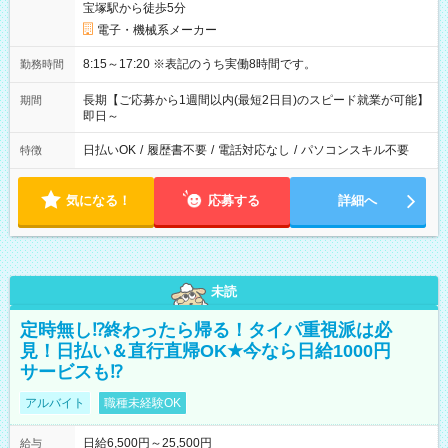
宝塚駅から徒歩5分
電子・機械系メーカー
8:15～17:20 ※表記のうち実働8時間です。
勤務時間
長期【ご応募から1週間以内(最短2日目)のスピード就業が可能】
期間
即日～
日払いOK
/
履歴書不要
/
電話対応なし
/
パソコンスキル不要
特徴
気になる！
応募する
詳細へ
未読
定時無し⁉終わったら帰る！タイパ重視派は必
見！日払い＆直行直帰OK★今なら日給1000円
サービスも⁉
アルバイト
職種未経験OK
日給6,500円～25,500円
給与