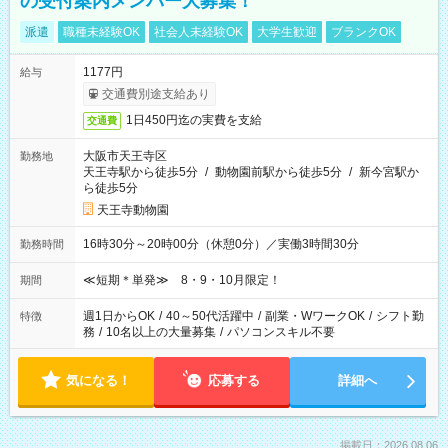
の受付案内メンバー大募集！
派遣
職種未経験OK
社会人未経験OK
大学生歓迎
ブランクOK
1177円
給与
交通費別途支給あり
1日450円迄の実費を支給
交通費
大阪市天王寺区
勤務地
天王寺駅から徒歩5分
/
動物園前駅から徒歩5分
/
新今宮駅か
ら徒歩5分
天王寺動物園
16時30分～20時00分（休憩0分）／実働3時間30分
勤務時間
≪短期＊単発≫ 8・9・10月限定！
期間
週1日からOK
/
40～50代活躍中
/
副業・WワークOK
/
シフト勤
特徴
務
/
10名以上の大量募集
/
パソコンスキル不要
気になる！
応募する
詳細へ
掲載日：2026.08.06