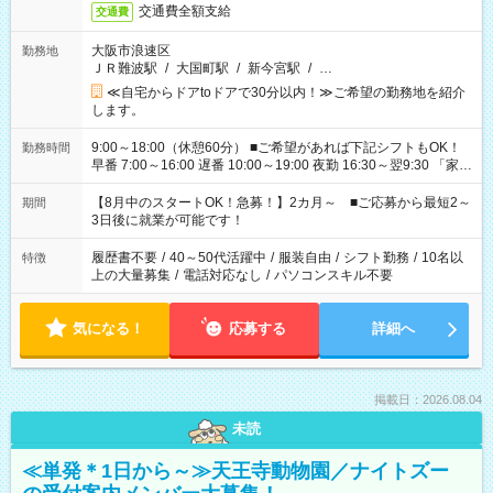
交通費全額支給
交通費
大阪市浪速区
勤務地
ＪＲ難波駅
/
大国町駅
/
新今宮駅
/
…
≪自宅からドアtoドアで30分以内！≫ご希望の勤務地を紹介
します。
9:00～18:00（休憩60分） ■ご希望があれば下記シフトもOK！
勤務時間
早番 7:00～16:00 遅番 10:00～19:00 夜勤 16:30～翌9:30 「家族
と休みを合わせたい」 「余裕を持って夕飯の準備がしたい」
「できれば残業はしたくない」 など、ご希望を教えてください
【8月中のスタートOK！急募！】2カ月～ ■ご応募から最短2～
期間
ね。 ※Wワーク希望の方へ 今ご覧のお仕事で希望する勤務時間
3日後に就業が可能です！
と、もう1つのお仕事の勤務時間。 合計で週40時間を超える場
合は応募できません。
履歴書不要
/
40～50代活躍中
/
服装自由
/
シフト勤務
/
10名以
特徴
上の大量募集
/
電話対応なし
/
パソコンスキル不要
気になる！
応募する
詳細へ
掲載日：2026.08.04
未読
≪単発＊1日から～≫天王寺動物園／ナイトズー