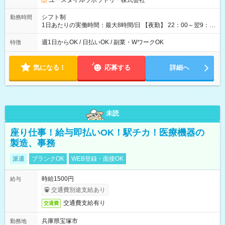
ユースタイルラボラトリー株式会社
シフト制
勤務時間
1日あたりの実働時間：最大8時間/日 【夜勤】 22：00～翌9：
00 ※週1日～OK ／ 夜勤専従 ＊＊ 勤務時間例 ＊＊ ■22時か
ら翌7時 ■23時から翌8時 ■24時から翌9時 など ※上記の時間
週1日からOK / 日払いOK / 副業・WワークOK
特徴
内で8時間勤務（休憩1時間）ご利用者様により、時間は異なり
ます。 ※曜日固定（毎週同じ曜日での勤務となります）
気になる！
応募する
詳細へ
未読
座り仕事！給与即払いOK！駅チカ！医療機器の
製造、事務
派遣
ブランクOK
WEB登録・面接OK
時給1500円
給与
交通費別途支給あり
交通費支給有り
交通費
兵庫県宝塚市
勤務地