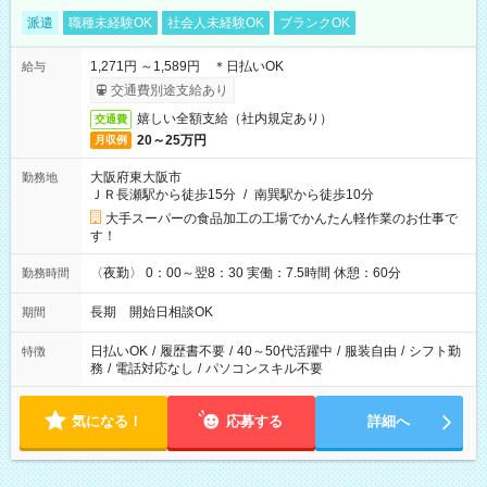
派遣
職種未経験OK
社会人未経験OK
ブランクOK
1,271円 ～1,589円 ＊日払いOK
給与
交通費別途支給あり
嬉しい全額支給（社内規定あり）
交通費
20～25万円
月収例
大阪府東大阪市
勤務地
ＪＲ長瀬駅から徒歩15分
/
南巽駅から徒歩10分
大手スーパーの食品加工の工場でかんたん軽作業のお仕事で
す！
〈夜勤〉 0：00～翌8：30 実働：7.5時間 休憩：60分
勤務時間
長期 開始日相談OK
期間
日払いOK
/
履歴書不要
/
40～50代活躍中
/
服装自由
/
シフト勤
特徴
務
/
電話対応なし
/
パソコンスキル不要
気になる！
応募する
詳細へ