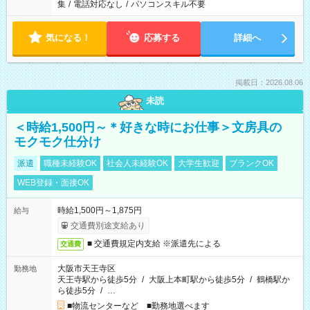
集
/
電話対応なし
/
パソコンスキル不要
気になる！
応募する
詳細へ
掲載日：2026.08.06
未読
＜時給1,500円～＊好きな時にお仕事＞文房具の
モクモク仕分け
派遣
職種未経験OK
社会人未経験OK
大学生歓迎
ブランクOK
WEB登録・面接OK
時給1,500円～1,875円
給与
交通費別途支給あり
■ 交通費規定内支給 ※派遣先による
交通費
大阪市天王寺区
勤務地
天王寺駅から徒歩5分
/
大阪上本町駅から徒歩5分
/
鶴橋駅か
ら徒歩5分
/
…
■物流センターなど ■勤務地選べます