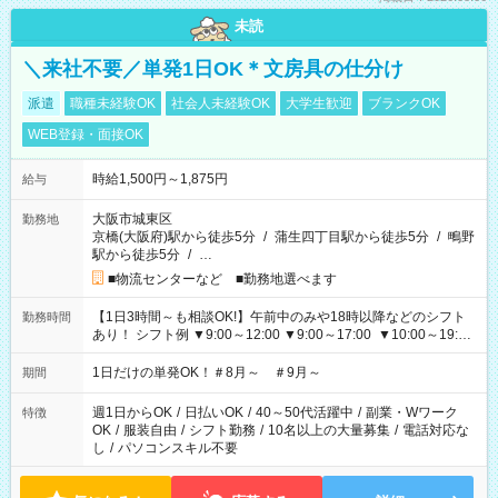
未読
＼来社不要／単発1日OK＊文房具の仕分け
派遣
職種未経験OK
社会人未経験OK
大学生歓迎
ブランクOK
WEB登録・面接OK
時給1,500円～1,875円
給与
大阪市城東区
勤務地
京橋(大阪府)駅から徒歩5分
/
蒲生四丁目駅から徒歩5分
/
鴫野
駅から徒歩5分
/
…
■物流センターなど ■勤務地選べます
【1日3時間～も相談OK!】午前中のみや18時以降などのシフト
勤務時間
あり！ シフト例 ▼9:00～12:00 ▼9:00～17:00 ▼10:00～19:00
▼18:00～21:00
1日だけの単発OK！＃8月～ ＃9月～
期間
週1日からOK
/
日払いOK
/
40～50代活躍中
/
副業・Wワーク
特徴
OK
/
服装自由
/
シフト勤務
/
10名以上の大量募集
/
電話対応な
し
/
パソコンスキル不要