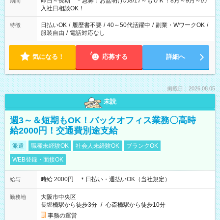
即日～長期 ＊急募：お盆明けの8/17～もＯＫ！8月～9月～の
期間
入社日相談OK！
日払いOK
/
履歴書不要
/
40～50代活躍中
/
副業・WワークOK
/
特徴
服装自由
/
電話対応なし
気になる！
応募する
詳細へ
掲載日：2026.08.05
未読
週3～＆短期もOK！バックオフィス業務〇高時
給2000円！交通費別途支給
派遣
職種未経験OK
社会人未経験OK
ブランクOK
WEB登録・面接OK
時給 2000円 ＊日払い・週払いOK（当社規定）
給与
大阪市中央区
勤務地
長堀橋駅から徒歩3分
/
心斎橋駅から徒歩10分
事務の運営