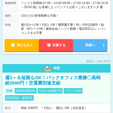
▽シフト時間例 07:00～10:00 09:00～17:00 13:00～17:00 22:00
勤務時間
～29:00 他にも現場によってシフトは色々ございます☆彡 案件
次第では午前中で終わるお仕事も...！
1日だけの単発勤務も可能！
期間
週1日からOK
/
日払いOK
/
履歴書不要
/
40～50代活躍中
/
副
特徴
業・WワークOK
/
服装自由
/
シフト勤務
/
電話対応なし
/
パソ
コンスキル不要
気になる！
応募する
詳細へ
掲載日：2026.08.05
未読
週3～＆短期もOK！バックオフィス業務〇高時
給2000円！交通費別途支給
派遣
職種未経験OK
社会人未経験OK
ブランクOK
WEB登録・面接OK
時給 2000円 ＊日払い・週払いOK（当社規定）
給与