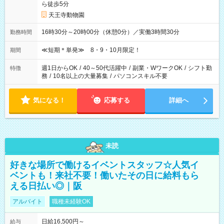
ら徒歩5分
天王寺動物園
16時30分～20時00分（休憩0分）／実働3時間30分
勤務時間
≪短期＊単発≫ 8・9・10月限定！
期間
週1日からOK
/
40～50代活躍中
/
副業・WワークOK
/
シフト勤
特徴
務
/
10名以上の大量募集
/
パソコンスキル不要
気になる！
応募する
詳細へ
未読
好きな場所で働けるイベントスタッフ☆人気イ
ベントも！来社不要！働いたその日に給料もら
える日払い◎｜阪
アルバイト
職種未経験OK
日給16,500円～
給与