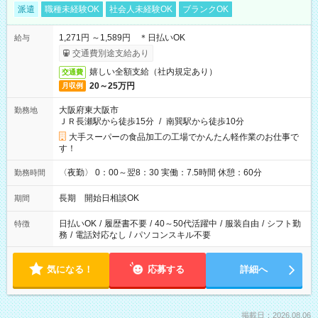
派遣
職種未経験OK
社会人未経験OK
ブランクOK
1,271円 ～1,589円 ＊日払いOK
給与
交通費別途支給あり
嬉しい全額支給（社内規定あり）
交通費
20～25万円
月収例
大阪府東大阪市
勤務地
ＪＲ長瀬駅から徒歩15分
/
南巽駅から徒歩10分
大手スーパーの食品加工の工場でかんたん軽作業のお仕事で
す！
〈夜勤〉 0：00～翌8：30 実働：7.5時間 休憩：60分
勤務時間
長期 開始日相談OK
期間
日払いOK
/
履歴書不要
/
40～50代活躍中
/
服装自由
/
シフト勤
特徴
務
/
電話対応なし
/
パソコンスキル不要
気になる！
応募する
詳細へ
掲載日：2026.08.06