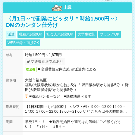
未読
〈月1日～で副業にピッタリ＊時給1,500円～〉
DMのカンタン仕分け
派遣
職種未経験OK
社会人未経験OK
大学生歓迎
ブランクOK
WEB登録・面接OK
時給1,500円～1,875円
給与
交通費別途支給あり
■ 交通費規定内支給 ※派遣先による
交通費
大阪市福島区
勤務地
福島(大阪環状線)駅から徒歩5分
/
野田阪神駅から徒歩5分
/
野
田(大阪環状線)駅から徒歩5分
/
…
■物流センターなど ■勤務地選べます
【1日3時間～も相談OK!】 ＜シフト例＞ 9:00～12:00 12:00～
勤務時間
17:00 17:00～22:00 18:00～21:00 など こちら以外の時間帯も
お気軽にご相談ください！
単発1日～！ ★勤務開始日や期間はお気軽にご相談くださ
期間
い！ ＃8月～ ＃9月～