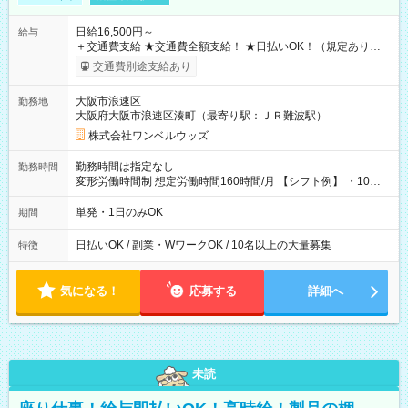
日給16,500円～
給与
＋交通費支給 ★交通費全額支給！ ★日払いOK！（規定あり） ┗
働いたその日に現金GET♪ お仕事後はコンビニATMから 日払
交通費別途支給あり
い分を引き落とせます！ 【試用期間】試用期間なし
大阪市浪速区
勤務地
大阪府大阪市浪速区湊町（最寄り駅：ＪＲ難波駅）
株式会社ワンベルウッズ
勤務時間は指定なし
勤務時間
変形労働時間制 想定労働時間160時間/月 【シフト例】 ・10：
00～20：00
単発・1日のみOK
期間
日払いOK / 副業・WワークOK / 10名以上の大量募集
特徴
気になる！
応募する
詳細へ
未読