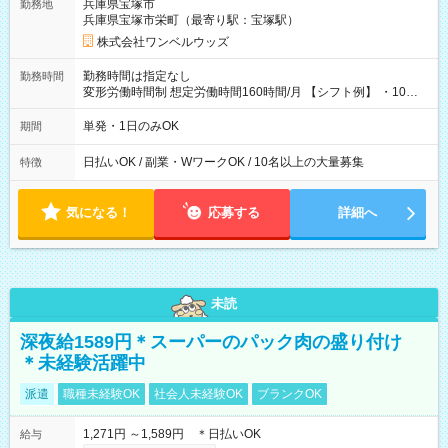
兵庫県宝塚市
勤務地
兵庫県宝塚市栄町（最寄り駅：宝塚駅）
株式会社ワンベルウッズ
勤務時間は指定なし
勤務時間
変形労働時間制 想定労働時間160時間/月 【シフト例】 ・10：
00～20：00
単発・1日のみOK
期間
日払いOK / 副業・WワークOK / 10名以上の大量募集
特徴
気になる！
応募する
詳細へ
未読
深夜給1589円＊スーパーのパック肉の盛り付け
＊未経験活躍中
派遣
職種未経験OK
社会人未経験OK
ブランクOK
1,271円 ～1,589円 ＊日払いOK
給与