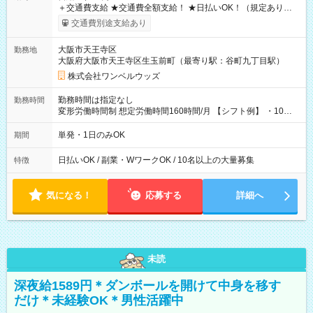
＋交通費支給 ★交通費全額支給！ ★日払いOK！（規定あり） ┗
働いたその日に現金GET♪ お仕事後はコンビニATMから 日払
交通費別途支給あり
い分を引き落とせます！ 【試用期間】試用期間なし
大阪市天王寺区
勤務地
大阪府大阪市天王寺区生玉前町（最寄り駅：谷町九丁目駅）
株式会社ワンベルウッズ
勤務時間は指定なし
勤務時間
変形労働時間制 想定労働時間160時間/月 【シフト例】 ・10：
00～20：00
単発・1日のみOK
期間
日払いOK / 副業・WワークOK / 10名以上の大量募集
特徴
気になる！
応募する
詳細へ
未読
深夜給1589円＊ダンボールを開けて中身を移す
だけ＊未経験OK＊男性活躍中