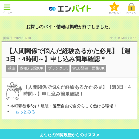
0
メニュー
気になる！
ログイン
お探しのバイト情報は掲載が終了しました。
掲載日 :2026
/
07
/
10
No.KOSMOH8377
【人間関係で悩んだ経験あるかた必見】【週
3日・4時間～】申し込み簡単確認＊
派遣
職種未経験OK
ブランクOK
WEB登録・面接OK
【人間関係で悩んだ経験あるかた必見】【週3日・4
時間～】申し込み簡単確認！
＊本町駅徒歩5分！服装・髪型自由で自分らしく働ける職場！
＊
...もっとみる
あなたの閲覧履歴からのオススメ