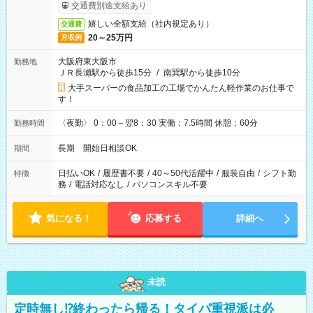
交通費別途支給あり
嬉しい全額支給（社内規定あり）
交通費
20～25万円
月収例
大阪府東大阪市
勤務地
ＪＲ長瀬駅から徒歩15分
/
南巽駅から徒歩10分
大手スーパーの食品加工の工場でかんたん軽作業のお仕事で
す！
〈夜勤〉 0：00～翌8：30 実働：7.5時間 休憩：60分
勤務時間
長期 開始日相談OK
期間
日払いOK
/
履歴書不要
/
40～50代活躍中
/
服装自由
/
シフト勤
特徴
務
/
電話対応なし
/
パソコンスキル不要
気になる！
応募する
詳細へ
未読
定時無し⁉終わったら帰る！タイパ重視派は必