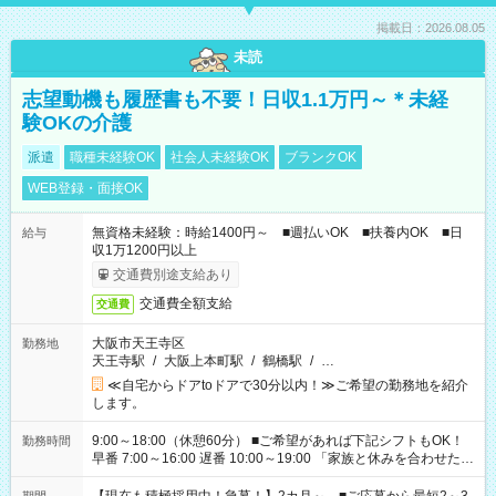
掲載日：2026.08.05
未読
志望動機も履歴書も不要！日収1.1万円～＊未経
験OKの介護
派遣
職種未経験OK
社会人未経験OK
ブランクOK
WEB登録・面接OK
無資格未経験：時給1400円～ ■週払いOK ■扶養内OK ■日
給与
収1万1200円以上
交通費別途支給あり
交通費全額支給
交通費
大阪市天王寺区
勤務地
天王寺駅
/
大阪上本町駅
/
鶴橋駅
/
…
≪自宅からドアtoドアで30分以内！≫ご希望の勤務地を紹介
します。
9:00～18:00（休憩60分） ■ご希望があれば下記シフトもOK！
勤務時間
早番 7:00～16:00 遅番 10:00～19:00 「家族と休みを合わせた
い」 「余裕を持って夕飯の準備がしたい」 「できれば残業はし
たくない」 など、ご希望を教えてくださいね。 ※Wワーク希望