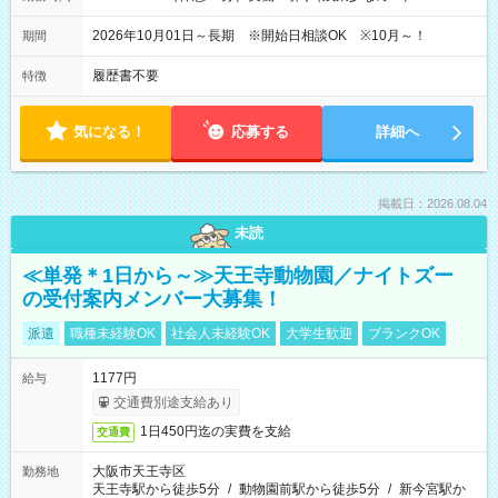
2026年10月01日～長期 ※開始日相談OK ※10月～！
期間
履歴書不要
特徴
気になる！
応募する
詳細へ
掲載日：2026.08.04
未読
≪単発＊1日から～≫天王寺動物園／ナイトズー
の受付案内メンバー大募集！
派遣
職種未経験OK
社会人未経験OK
大学生歓迎
ブランクOK
1177円
給与
交通費別途支給あり
1日450円迄の実費を支給
交通費
大阪市天王寺区
勤務地
天王寺駅から徒歩5分
/
動物園前駅から徒歩5分
/
新今宮駅か