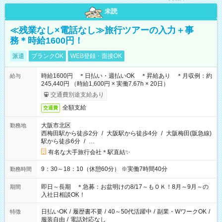
未読
≪残業なし×電話なし≫旅行ツアーの入力＋事
務＊時給1600円！
派遣
ブランクOK
WEB登録・面接OK
時給1600円 ＊日払い・週払いOK ＊昇給あり ＊月収例：約
給与
245,440円 （時給1,600円 × 実働7.67h × 20日）
交通費別途支給あり
全額支給
交通費
大阪市北区
勤務地
西梅田駅から徒歩2分
/
大阪駅から徒歩4分
/
大阪梅田(阪急線)
駅から徒歩6分
/
…
有名な大手旅行会社＊駅直結✨
9：30～18：10（休憩60分） ※実働7時間40分
勤務時間
即日～長期 ＊急募：お盆明けの8/17～もＯＫ！8月～9月～の
期間
入社日相談OK！
日払いOK
/
履歴書不要
/
40～50代活躍中
/
副業・WワークOK
/
特徴
服装自由
/
電話対応なし