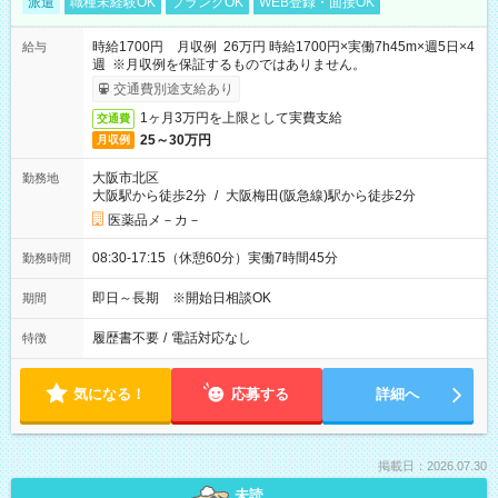
派遣
職種未経験OK
ブランクOK
WEB登録・面接OK
時給1700円 月収例 26万円 時給1700円×実働7h45m×週5日×4
給与
週 ※月収例を保証するものではありません。
交通費別途支給あり
1ヶ月3万円を上限として実費支給
交通費
25～30万円
月収例
大阪市北区
勤務地
大阪駅から徒歩2分
/
大阪梅田(阪急線)駅から徒歩2分
医薬品メ－カ－
08:30-17:15（休憩60分）実働7時間45分
勤務時間
即日～長期 ※開始日相談OK
期間
履歴書不要
/
電話対応なし
特徴
気になる！
応募する
詳細へ
掲載日：2026.07.30
未読