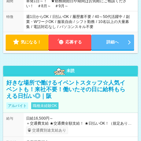
単発1日～！ ★勤務開始日や期間はお気軽にご相談くださ
期間
い！ ＃8月～ ＃9月～
週1日からOK
/
日払いOK
/
履歴書不要
/
40～50代活躍中
/
副
特徴
業・WワークOK
/
服装自由
/
シフト勤務
/
10名以上の大量募
集
/
電話対応なし
/
パソコンスキル不要
気になる！
応募する
詳細へ
未読
好きな場所で働けるイベントスタッフ☆人気イ
ベントも！来社不要！働いたその日に給料もら
える日払い◎｜阪
アルバイト
職種未経験OK
日給16,500円～
給与
＋交通費支給 ★交通費全額支給！ ★日払いOK！（規定あり） ┗
働いたその日に現金GET♪ お仕事後はコンビニATMから 日払
交通費別途支給あり
い分を引き落とせます！ 【試用期間】試用期間なし