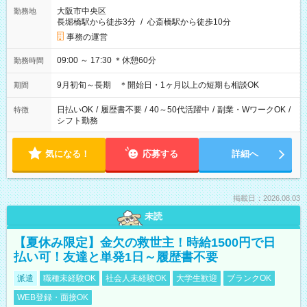
大阪市中央区
勤務地
長堀橋駅から徒歩3分
/
心斎橋駅から徒歩10分
事務の運営
09:00 ～ 17:30 ＊休憩60分
勤務時間
9月初旬～長期 ＊開始日・1ヶ月以上の短期も相談OK
期間
日払いOK
/
履歴書不要
/
40～50代活躍中
/
副業・WワークOK
/
特徴
シフト勤務
気になる！
応募する
詳細へ
掲載日：2026.08.03
未読
【夏休み限定】金欠の救世主！時給1500円で日
払い可！友達と単発1日～履歴書不要
派遣
職種未経験OK
社会人未経験OK
大学生歓迎
ブランクOK
WEB登録・面接OK