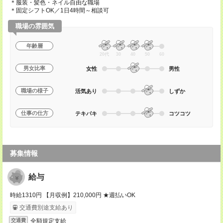
＊服装・髪色・ネイル自由な職場
＊固定シフトOK／1日4時間～相談可
職場の雰囲気
年齢層
20代
30
40
50
60
男女比率
女性
男性
職場の様子
活気あり
しずか
仕事の仕方
テキパキ
コツコツ
募集情報
給与
時給1310円 【月収例】210,000円 ★週払いOK
交通費別途支給あり
全額規定支給
交通費