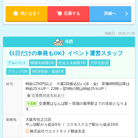
気になる！
応募する
詳細へ
掲載日：2026.07.30
未読
《1日だけの単発もOK》イベント運営スタッフ
アルバイト
職種未経験OK
社会人未経験OK
大学生歓迎
ブランクOK
WEB登録・面接OK
時給1250円以上 ※週2回振込払い(水・金) 実働8時間以降は
給与
時給25％UP！ 22時～翌5時の間は時給25％UP！
交通費別途支給あり
交通費はなんば駅～現場の最寄駅までの支給となりま
交通費
す。
大阪市住之江区
勤務地
中ふ頭駅から徒歩5分
/
コスモスクエア駅から徒歩10分
株式会社ウエストサイド難波支店