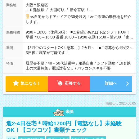
大阪市浪速区
勤務地
ＪＲ難波駅
/
大国町駅
/
新今宮駅
/
…
≪自宅からドアtoドアで30分以内！≫ご希望の勤務地を紹介
します。
9:00～18:00（休憩60分） ■ご希望があれば下記シフトもOK！
勤務時間
早番 7:00～16:00 遅番 10:00～19:00 夜勤 16:30～翌9:30 「家族
と休みを合わせたい」 「余裕を持って夕飯の準備がしたい」
「できれば残業はしたくない」 など、ご希望を教えてください
【8月中のスタートOK！急募！】2カ月～ ■ご応募から最短2～
期間
ね。 ※Wワーク希望の方へ 今ご覧のお仕事で希望する勤務時間
3日後に就業が可能です！
と、もう1つのお仕事の勤務時間。 合計で週40時間を超える場
合は応募できません。
履歴書不要
/
40～50代活躍中
/
服装自由
/
シフト勤務
/
10名以
特徴
上の大量募集
/
電話対応なし
/
パソコンスキル不要
気になる！
応募する
詳細へ
掲載日：2026.08.05
未読
週2-4日在宅＊時給1700円【電話なし】未経験
OK！【コツコツ】書類チェック