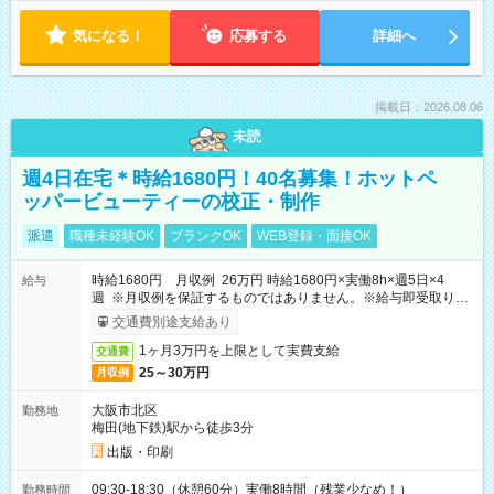
気になる！
応募する
詳細へ
掲載日：2026.08.06
未読
週4日在宅＊時給1680円！40名募集！ホットペ
ッパービューティーの校正・制作
派遣
職種未経験OK
ブランクOK
WEB登録・面接OK
時給1680円 月収例 26万円 時給1680円×実働8h×週5日×4
給与
週 ※月収例を保証するものではありません。※給与即受取りサ
ービス利用可（利用条件有）
交通費別途支給あり
1ヶ月3万円を上限として実費支給
交通費
25～30万円
月収例
大阪市北区
勤務地
梅田(地下鉄)駅から徒歩3分
出版・印刷
09:30-18:30（休憩60分）実働8時間（残業少なめ！）
勤務時間