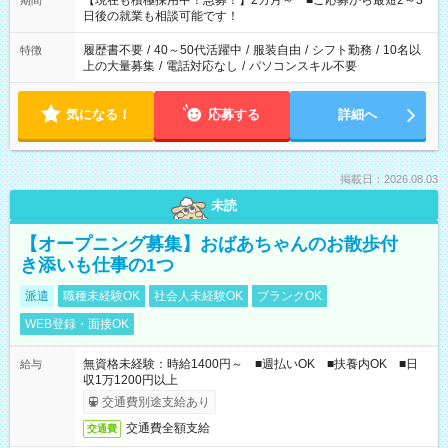
【現在も積極採用中！急募！】2カ月～ ■ご応募から最短2～3
期間
の方へ 今ご覧のお仕事で希望する勤務時間と、もう1つのお仕事
日後の就業も相談可能です！
の勤務時間。 合計で週40時間を超える場合は応募できません。
履歴書不要
/
40～50代活躍中
/
服装自由
/
シフト勤務
/
10名以
特徴
上の大量募集
/
電話対応なし
/
パソコンスキル不要
気になる！
応募する
詳細へ
掲載日：2026.08.03
未読
【オープニング募集】おばあちゃんのお散歩付
き添いも仕事の1つ
派遣
職種未経験OK
社会人未経験OK
ブランクOK
WEB登録・面接OK
無資格未経験：時給1400円～ ■週払いOK ■扶養内OK ■日
給与
収1万1200円以上
交通費別途支給あり
交通費全額支給
交通費