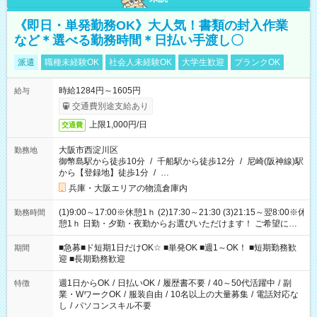
《即日・単発勤務OK》大人気！書類の封入作業
など＊選べる勤務時間＊日払い手渡し〇
派遣
職種未経験OK
社会人未経験OK
大学生歓迎
ブランクOK
時給1284円～1605円
給与
交通費別途支給あり
上限1,000円/日
交通費
大阪市西淀川区
勤務地
御幣島駅から徒歩10分
/
千船駅から徒歩12分
/
尼崎(阪神線)駅
から【登録地】徒歩1分
/
…
兵庫・大阪エリアの物流倉庫内
(1)9:00～17:00※休憩1ｈ (2)17:30～21:30 (3)21:15～翌8:00※休
勤務時間
憩1ｈ 日勤・夕勤・夜勤からお選びいただけます！ ご希望に合
わせて働けるお仕事です(*^^*) 【その他選べる勤務時間】 8-17
時/9-17時/9-18時/10-18時/11-21時/18-22時/20-翌4時/21-翌5
■急募■ド短期1日だけOK☆ ■単発OK ■週1～OK！ ■短期勤務歓
期間
時/22-翌6時/0-翌8時 ご自身のご都合で選んで頂ける完全自由シ
迎 ■長期勤務歓迎
フト！
週1日からOK
/
日払いOK
/
履歴書不要
/
40～50代活躍中
/
副
特徴
業・WワークOK
/
服装自由
/
10名以上の大量募集
/
電話対応な
し
/
パソコンスキル不要