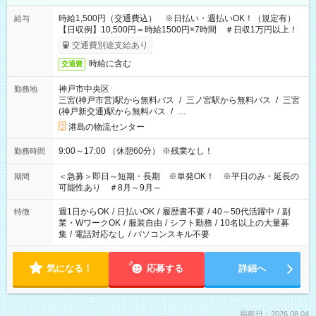
時給1,500円（交通費込） ※日払い・週払いOK！（規定有）
給与
【日収例】10,500円＝時給1500円×7時間 ＃日収1万円以上！
交通費別途支給あり
時給に含む
交通費
神戸市中央区
勤務地
三宮(神戸市営)駅から無料バス
/
三ノ宮駅から無料バス
/
三宮
(神戸新交通)駅から無料バス
/
…
港島の物流センター
9:00～17:00 （休憩60分） ※残業なし！
勤務時間
＜急募＞即日～短期・長期 ※単発OK！ ※平日のみ・延長の
期間
可能性あり ＃8月～9月～
週1日からOK
/
日払いOK
/
履歴書不要
/
40～50代活躍中
/
副
特徴
業・WワークOK
/
服装自由
/
シフト勤務
/
10名以上の大量募
集
/
電話対応なし
/
パソコンスキル不要
気になる！
応募する
詳細へ
掲載日：2026.08.04