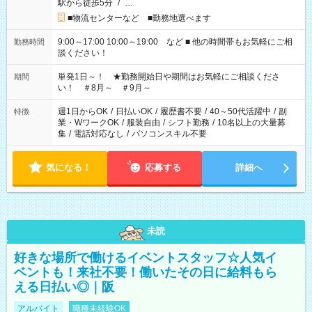
駅から徒歩5分
/
…
■物流センターなど ■勤務地選べます
9:00～17:00 10:00～19:00 など ■ 他の時間帯もお気軽にご相
勤務時間
談ください！
単発1日～！ ★勤務開始日や期間はお気軽にご相談くださ
期間
い！ ＃8月～ ＃9月～
週1日からOK
/
日払いOK
/
履歴書不要
/
40～50代活躍中
/
副
特徴
業・WワークOK
/
服装自由
/
シフト勤務
/
10名以上の大量募
集
/
電話対応なし
/
パソコンスキル不要
気になる！
応募する
詳細へ
未読
好きな場所で働けるイベントスタッフ☆人気イ
ベントも！来社不要！働いたその日に給料もら
える日払い◎｜阪
アルバイト
職種未経験OK