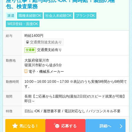
座り仕事！給与即払いOK！高時給！製品の梱
包、検査業務
派遣
職種未経験OK
社会人未経験OK
ブランクOK
WEB登録・面接OK
時給1400円
給与
交通費別途支給あり
交通費支給有り
交通費
大阪府寝屋川市
勤務地
寝屋川市駅から徒歩5分
電子・機械系メーカー
10:00～16:00 10:00～17:00 ※表記のうち実働5時間から6時間で
勤務時間
す。
長期【ご応募から1週間以内(最短2日目)のスピード就業が可能】
期間
即日～
日払いOK
/
履歴書不要
/
電話対応なし
/
パソコンスキル不要
特徴
気になる！
応募する
詳細へ