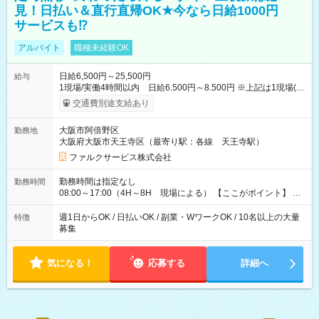
見！日払い＆直行直帰OK★今なら日給1000円
サービスも⁉
アルバイト
職種未経験OK
日給6,500円～25,500円
給与
1現場/実働4時間以内 日給6.500円～8.500円 ※上記は1現場(実
働4時間以内)あたりの給与です ※基本は1日あたり2現場(実働8
交通費別途支給あり
時間以内)をお任せします。その場合の支給額は日給1,3000円で
す ★研修期間20日間は「1現場/実働4時間以内 日給6.000円
大阪市阿倍野区
勤務地
～」ですが、今なら初出勤をした人は採用祝いで【日給+1.000
大阪府大阪市天王寺区（最寄り駅：各線 天王寺駅）
円】のボーナスが！★（その他待遇に変更ありません） 現場に
よっては早く終わることもあり！ その場合も給与金額は変わり
ファルクサービス株式会社
ません！ ≪給与例≫ ・週1日勤務 ㈪～㈮は本業のため㈯のみ
1現場/6.500×2現場＝日給13.000円×4日 ＝月給52.000円 ・週6
勤務時間は指定なし
勤務時間
日でレギュラー勤務(勤続1年) 1現場/7.200×2現場＝日給14.400
08:00～17:00（4H～8H 現場による） 【ここがポイント】 ◆
円×24日 ＝月給345.600円 ☆さらに「3現場の日」「夜勤に出
給与の日給保障あり！ 「4時間の現場」が「1時間」で終わった
る」などをして月に40万以上を稼ぐ人も☆ ◆支払い方法：日払
時も給料変わらず！ 「4時間の現場」のお給料をお支払いします
週1日からOK / 日払いOK / 副業・WワークOK / 10名以上の大量
特徴
い・週払い・月3回払いが選択可能 【試用期間】試用期間なし
♪ 1日にたくさんの現場をこなせば、高収入を実現可能！
募集
気になる！
応募する
詳細へ