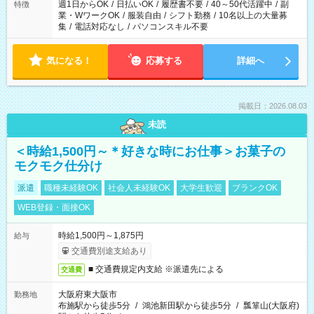
週1日からOK
/
日払いOK
/
履歴書不要
/
40～50代活躍中
/
副
特徴
業・WワークOK
/
服装自由
/
シフト勤務
/
10名以上の大量募
集
/
電話対応なし
/
パソコンスキル不要
気になる！
応募する
詳細へ
掲載日：2026.08.03
未読
＜時給1,500円～＊好きな時にお仕事＞お菓子の
モクモク仕分け
派遣
職種未経験OK
社会人未経験OK
大学生歓迎
ブランクOK
WEB登録・面接OK
時給1,500円～1,875円
給与
交通費別途支給あり
■ 交通費規定内支給 ※派遣先による
交通費
大阪府東大阪市
勤務地
布施駅から徒歩5分
/
鴻池新田駅から徒歩5分
/
瓢箪山(大阪府)