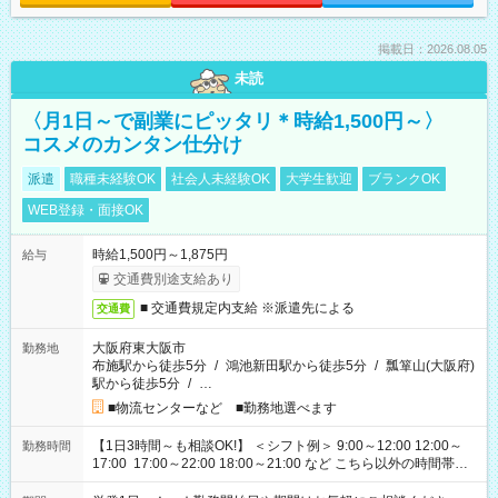
掲載日：2026.08.05
未読
〈月1日～で副業にピッタリ＊時給1,500円～〉
コスメのカンタン仕分け
派遣
職種未経験OK
社会人未経験OK
大学生歓迎
ブランクOK
WEB登録・面接OK
時給1,500円～1,875円
給与
交通費別途支給あり
■ 交通費規定内支給 ※派遣先による
交通費
大阪府東大阪市
勤務地
布施駅から徒歩5分
/
鴻池新田駅から徒歩5分
/
瓢箪山(大阪府)
駅から徒歩5分
/
…
■物流センターなど ■勤務地選べます
【1日3時間～も相談OK!】 ＜シフト例＞ 9:00～12:00 12:00～
勤務時間
17:00 17:00～22:00 18:00～21:00 など こちら以外の時間帯も
お気軽にご相談ください！