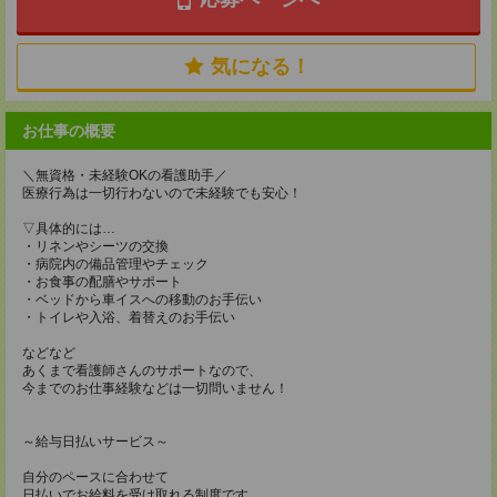
気になる！
お仕事の概要
＼無資格・未経験OKの看護助手／
医療行為は一切行わないので未経験でも安心！
▽具体的には…
・リネンやシーツの交換
・病院内の備品管理やチェック
・お食事の配膳やサポート
・ベッドから車イスへの移動のお手伝い
・トイレや入浴、着替えのお手伝い
などなど
あくまで看護師さんのサポートなので、
今までのお仕事経験などは一切問いません！
～給与日払いサービス～
自分のペースに合わせて
日払いでお給料を受け取れる制度です。