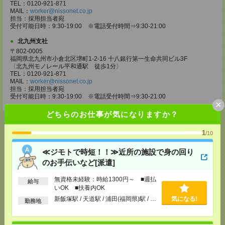
TEL：0120-921-871
MAIL：
worker@nissonet.co.jp
担当：採用担当者宛
受付可能日時：9:30-19:00 ※電話受付時間⇒9:30-21:00
北九州支社
〒802-0005
福岡県北九州市小倉北区堺町1-2-16 十八銀行第一生命共同ビル3F
〈北九州モノレール平和通駅 徒歩1分〉
TEL：0120-921-871
MAIL：
worker@nissonet.co.jp
担当：採用担当者宛
受付可能日時：9:30-19:00 ※電話受付時間⇒9:30-21:00
×
どちらのお仕事が気になりますか？
1
/10
応募ページへ
≪ジモトで時短！！≫近所の施設で身の回り
のお手伝いなど[派遣]
無資格未経験：時給1300円～ ■週払
給与
気になる！
いOK ■扶養内OK
新飯塚駅 / 天道駅 / 浦田(福岡県)駅 / …
気になる!
勤務地
メール
LINE
で送る
で送る