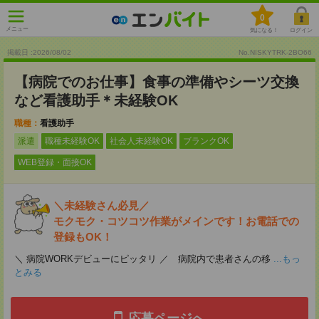
0
メニュー
気になる！
ログイン
掲載日 :2026
/
08
/
02
No.NISKYTRK-2BO66
【病院でのお仕事】食事の準備やシーツ交換
など看護助手＊未経験OK
職種：
看護助手
派遣
職種未経験OK
社会人未経験OK
ブランクOK
WEB登録・面接OK
＼未経験さん必見／
モクモク・コツコツ作業がメインです！お電話での
登録もOK！
＼ 病院WORKデビューにピッタリ ／ 病院内で患者さんの移
...もっ
とみる
応募ページへ