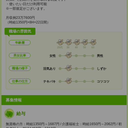
・使いたい日だけ利用可能
※一部規定がございます。
月収例23万7600円
（時給1350円×8H×22日間）
職場の雰囲気
年齢層
20代
30
40
50
60
男女比率
女性
男性
職場の様子
活気あり
しずか
仕事の仕方
テキパキ
コツコツ
募集情報
給与
無資格の方：時給1350円～1687円 / 介護福祉士：時給1650円～2062円 / 初