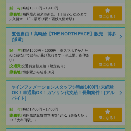
[給 与]
時給1,330円～1,410円
[勤務地]
福岡県久留米市新合川1丁目2-1 ゆめタウ
気になる！
ン久留米 1F（最寄り駅：西鉄久留米駅）
髪色自由！高時給【THE NORTH FACE】販売 博多
[派遣]
[給 与]
時給1500円～1600円 ※スマホでかんた
んに前払いで給与が受け取れます（※上限、条件あ
り）
気になる！
[交通費]
交通費全額支給（規定あり）
[勤務地]
博多駅から徒歩10分
✨インフォメーションスタッフ✨時給1400円♪未経験
OK！車通勤OK！ガソリン代支給！長期案件！[アル
バイト]
[給 与]
時給1,400円～1,400円
[勤務地]
福岡県筑紫野市立明寺434-1（最寄り駅：
気になる！
JR「大牟田駅」）