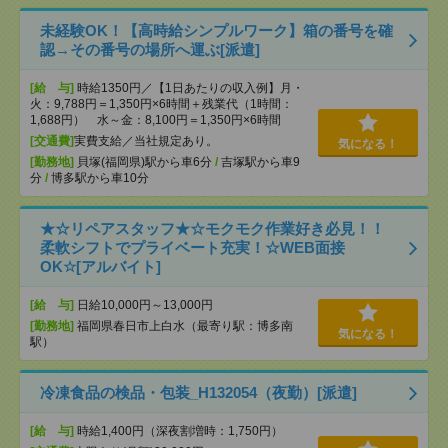
未経験OK！【高時給シンプルワーク】箱の番号を確
認→その番号の場所へ運ぶ[派遣]
[給 与]
時給1350円／【1日あたりの収入例】月・
火：9,788円＝1,350円×6時間＋残業代（1時間：
1,688円） 水～金：8,100円＝1,350円×6時間
[交通費]
実費支給／当社規定あり。
気になる！
[勤務地]
貝塚(福岡県)駅から車6分
/
吉塚駅から車9
分
/
博多駅から車10分
★☆リペアスタッフ★☆モクモク作業好き必見！！
柔軟シフトでプライベート充実！☆WEB面接
OK☆[アルバイト]
[給 与]
日給10,000円～13,000円
[勤務地]
福岡県春日市上白水（最寄り駅：博多南
気になる！
駅）
冷凍食品の検品・包装_H132054（夜勤）[派遣]
[給 与]
時給1,400円（深夜割増時：1,750円）