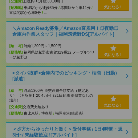
[交通費]
上限あり(月額)30,000円
気になる！
[勤務地]
東郷駅から徒歩35分
/
赤間駅から車11分
/
東福間駅から車8分
/
…
＼Amazon Ready募集／Amazon直雇用！◎夜勤◎
倉庫内作業スタッフ｜福岡筑紫野DS[アルバイト]
[給 与]
時給1,200円～1,500円
[勤務地]
福岡県筑紫野市古賀329番22 メープルツリ
気になる！
ー筑紫野1F
<タイパ抜群>倉庫内でのピッキング・梱包（日勤）
[派遣]
[給 与]
時給1300円 ※交通費全額支給（規定あ
り） 【月収例】20.4万円（21日勤務 ※残業なしの
場合）
気になる！
[交通費]
交通費支給あり
[勤務地]
東比恵駅
/
博多駅
/
福岡空港(鉄道)駅
＜夕方からゆったりと働く＞受付事務 / 1日4時間・週
3日~/ 未経験歓迎 ![アルバイト]