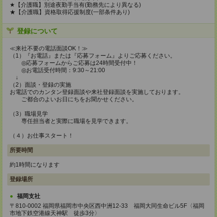
★【介護職】別途夜勤手当有(勤務先により異なる)
★【介護職】資格取得応援制度(一部条件あり)
登録について
≪来社不要の電話面談OK！≫
（1）『お電話』または『応募フォーム』よりご応募ください。
◎応募フォームからご応募は24時間受付中！
◎お電話受付時間：9:30～21:00
↓
（2）面談・登録の実施
お電話でのカンタン登録面談や来社登録面談を実施しております。
ご都合のよいお日にちをお聞かせください。
（3）職場見学
専任担当者と実際に職場を見学できます。
（４）お仕事スタート！
所要時間
約1時間になります
登録場所
福岡支社
〒810-0002 福岡県福岡市中央区西中洲12-33 福岡大同生命ビル5F〈福岡
市地下鉄空港線天神駅 徒歩3分〉