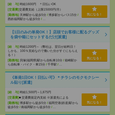
[給 与]
時給1600円 ＊日払いOK
[交通費]
交通費支給（上限15000円/月）
気になる！
[勤務地]
天神駅から徒歩5分
/
博多駅からバス15分
/
西鉄福岡駅から徒歩5分
/
…
【1日のみの単発OK！】店頭でお客様に配るグッズ
を袋や箱にセットするだけ[派遣]
[給 与]
時給1200円～（弊社は、翌日が給料日！
しかも、100％支給なので働いた分がすぐにもらえ
る！）
気になる！
[勤務地]
貝塚(福岡県)駅から自転車10分
/
箱崎駅か
ら自転車・バイク・車15分
/
千早駅
/
…
《単発1日OK！日払い可》＊チラシのモクモクシー
ル貼り[派遣]
[給 与]
時給1,500円～1,875円
[交通費]
■ 交通費規定内支給 ※派遣先による
気になる！
[勤務地]
博多駅から徒歩5分
/
福岡空港(鉄道)駅から
徒歩5分
/
南福岡駅から徒歩5分
/
…