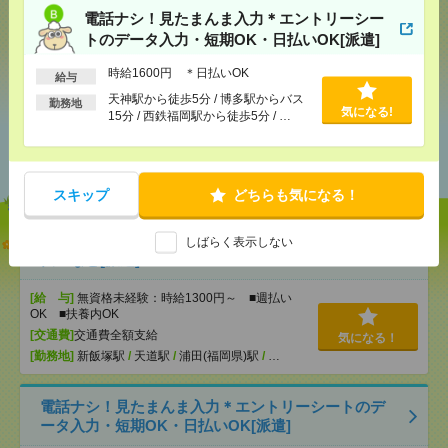
電話ナシ！見たまんま入力＊エントリーシー
トのデータ入力・短期OK・日払いOK[派遣]
シェア
ツイート
ブックマーク
時給1600円 ＊日払いOK
給与
天神駅から徒歩5分 / 博多駅からバス
勤務地
気になる!
15分 / 西鉄福岡駅から徒歩5分 / …
あなたの閲覧履歴からの
おすすめ
スキップ
どちらも気になる！
≪ジモトで時短！！≫近所の施設で身の回りのお手
しばらく表示しない
伝いなど[派遣]
[給 与]
無資格未経験：時給1300円～ ■週払い
OK ■扶養内OK
[交通費]
交通費全額支給
気になる！
[勤務地]
新飯塚駅
/
天道駅
/
浦田(福岡県)駅
/
…
電話ナシ！見たまんま入力＊エントリーシートのデ
ータ入力・短期OK・日払いOK[派遣]