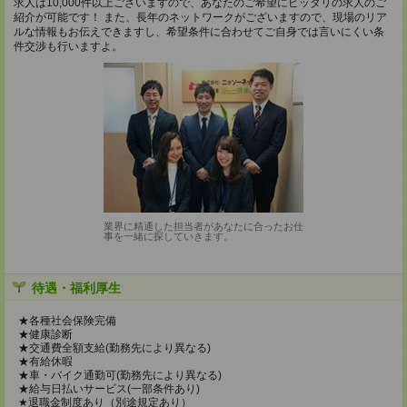
求人は10,000件以上ございますので、あなたのご希望にピッタリの求人のご
紹介が可能です！ また、長年のネットワークがございますので、現場のリア
ルな情報もお伝えできますし、希望条件に合わせてご自身では言いにくい条
件交渉も行いますよ。
業界に精通した担当者があなたに合ったお仕
事を一緒に探していきます。
待遇・福利厚生
★各種社会保険完備
★健康診断
★交通費全額支給(勤務先により異なる)
★有給休暇
★車・バイク通勤可(勤務先により異なる)
★給与日払いサービス(一部条件あり)
★退職金制度あり（別途規定あり）