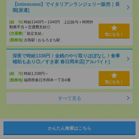
【intimissimi】でイタリアンランジェリー販売｜長
期[派遣]
[給 与]
時給1340円～1340円 上記給与＋時間外
勤務手当＋交通費支給◎
[交通費]
「規定支給」
気になる！
[勤務地]
古島駅
/
おもろまち駅
深夜で時給1338円！金銭のやり取りほぼなし！食事
補助もあり◎／すき家 春日岡本店[アルバイト]
[給 与]
時給1,338円～
[勤務地]
福岡県春日市岡本一丁目4番
気になる！
すべて見る
かんたん検索はこちら