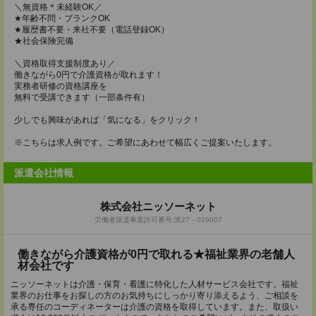
＼無資格＊未経験OK／
★年齢不問・ブランクOK
★履歴書不要・来社不要（電話登録OK）
★社会保険完備
＼資格取得支援制度あり／
働きながら0円で介護資格が取れます！
実務者研修の資格講座を
無料で受講できます（一部条件有）
少しでも興味があれば「気になる」をクリック！
※こちらは求人例です。ご希望にあわせて幅広くご提案いたします。
派遣会社情報
株式会社ニッソーネット
労働者派遣事業許可番号:派27－029007
働きながら介護資格が0円で取れる★福祉業界の老舗人
材会社です
ニッソーネットは介護・保育・看護に特化した人材サービス会社です。福祉
業界のお仕事をお探しの方のお気持ちにしっかり寄り添えるよう、ご相談を
承る専任のコーディネーターは介護の資格を取得しています。また、取扱い