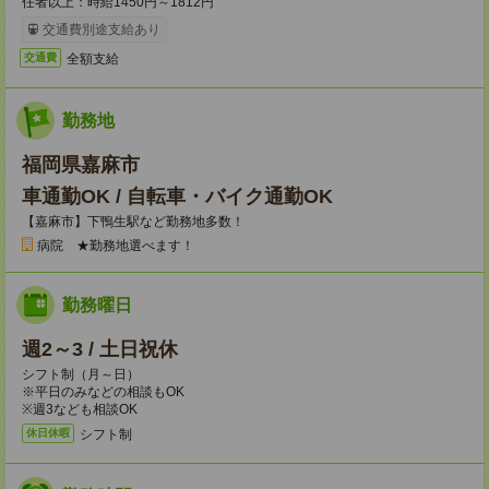
任者以上：時給1450円～1812円
交通費別途支給あり
全額支給
交通費
勤務地
福岡県嘉麻市
車通勤OK / 自転車・バイク通勤OK
【嘉麻市】下鴨生駅など勤務地多数！
病院 ★勤務地選べます！
勤務曜日
週2～3 / 土日祝休
シフト制（月～日）
※平日のみなどの相談もOK
※週3なども相談OK
シフト制
休日休暇