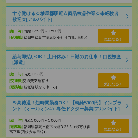
すぐ働ける☆糟屋郡駅近☆商品検品作業☆未経験者
歓迎☆[アルバイト]
[給 与]
時給1,250円～1,500円
[勤務地]
福岡県福岡市博多区会社所在地/博多区
気になる！
給与即払いOK！土日休み！日勤のお仕事！目視検査
[派遣]
[給 与]
時給1150円
[交通費]
交通費支給有り
気になる！
[勤務地]
新飯塚駅から車15分
※高待遇！短時間勤務OK！【時給5000円】インプラ
ント（オールオン4）専任ドクター募集[アルバイト]
[給 与]
時給5,000円～5,000円
[勤務地]
福岡県福岡市南区大楠3-22-8（最寄り駅：
気になる！
高宮駅(西鉄大牟田線)）