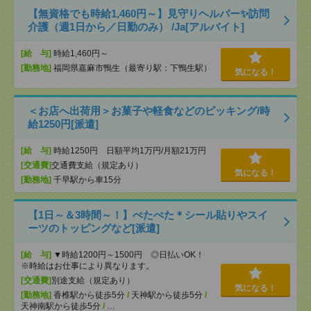
【無資格でも時給1,460円～】見守りヘルパー✨訪問
介護（週1日から／日勤のみ） /Ja[アルバイト]
[給 与]
時給1,460円～
[勤務地]
福岡県嘉麻市鴨生（最寄り駅：下鴨生駅）
気になる！
＜お店へ出荷用＞お菓子や軽食などのピッキング/時
給1250円[派遣]
[給 与]
時給1250円 日額平均1万円/月額21万円
[交通費]
交通費支給（規定あり）
気になる！
[勤務地]
千早駅から車15分
【1日～＆3時間～！】ぺたぺた＊シール貼りやスイ
ーツのトッピングなど[派遣]
[給 与]
▼時給1200円～1500円 ◎日払いOK！
※時給はお仕事により異なります。
[交通費]
別途支給（規定あり）
気になる！
[勤務地]
香椎駅から徒歩5分
/
天神駅から徒歩5分
/
天神南駅から徒歩5分
/
…