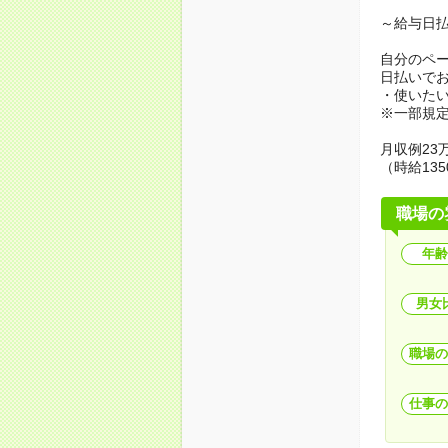
～給与日
自分のペ
日払いで
・使いた
※一部規
月収例23万
（時給135
職場の
年齢
男女
職場の
仕事の