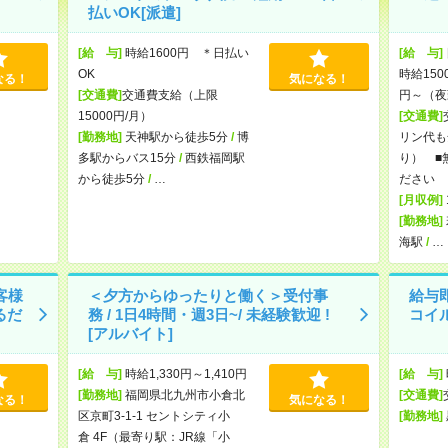
払いOK[派遣]
[給 与]
時給1600円 ＊日払い
[給 与]
OK
時給150
なる！
気になる！
[交通費]
交通費支給（上限
円～（夜
15000円/月）
[交通費]
[勤務地]
天神駅から徒歩5分
/
博
リン代も
多駅からバス15分
/
西鉄福岡駅
り） ■
から徒歩5分
/
…
ださい
[月収例]
[勤務地]
海駅
/
…
客様
＜夕方からゆったりと働く＞受付事
給与
るだ
務 / 1日4時間・週3日~/ 未経験歓迎 !
コイ
[アルバイト]
[給 与]
時給1,330円～1,410円
[給 与]
[勤務地]
福岡県北九州市小倉北
[交通費]
なる！
気になる！
区京町3-1-1 セントシティ小
[勤務地]
倉 4F（最寄り駅：JR線「小