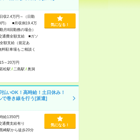
日収2.4万円～（日勤
0円） ■月収例19.4万
気になる！
勤月8回勤務の場合）
交通費全額支給 ■ガソ
全額支給（規定あ
無料駐車場もご相談く
15～20万円
若松駅
/
二島駅
/
奥洞
即払いOK！高時給！土日休み！
ルで巻き線を行う[派遣]
時給1350円
交通費支給有り
気になる！
黒崎駅から徒歩20分