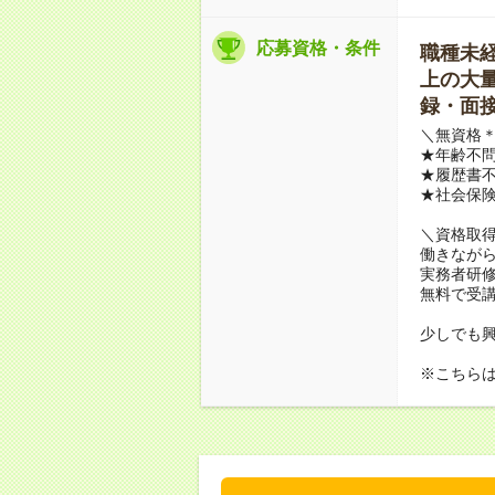
応募資格・条件
職種未経験
上の大量募
録・面接
＼無資格＊
★年齢不問
★履歴書不
★社会保
＼資格取
働きながら
実務者研
無料で受
少しでも
※こちら