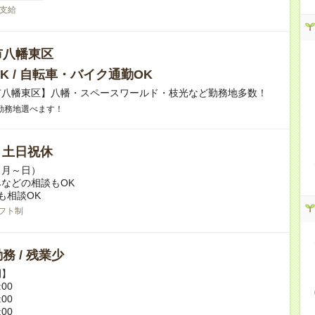
支給
市八幡東区
K / 自転車・バイク通勤OK
市八幡東区】八幡・スペースワールド・枝光など勤務地多数！
勤務地選べます！
/ 土日祝休
（月～日）
などの相談もOK
も相談OK
フト制
務 / 残業少
例】
:00
:00
:00