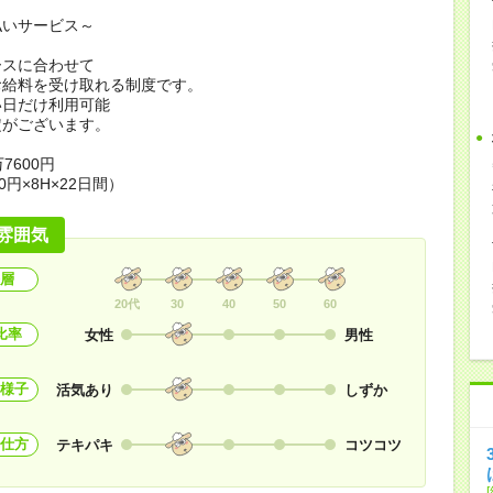
払いサービス～
ースに合わせて
お給料を受け取れる制度です。
い日だけ利用可能
定がございます。
7600円
0円×8H×22日間）
雰囲気
層
20代
30
40
50
60
比率
女性
男性
様子
活気あり
しずか
仕方
テキパキ
コツコツ