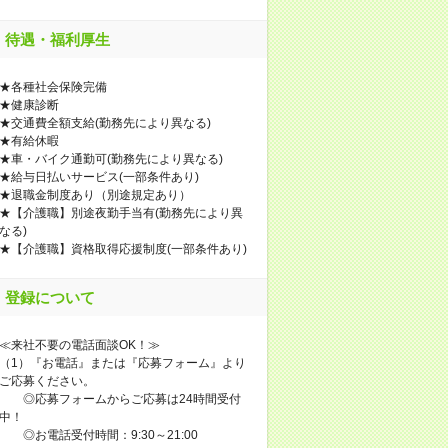
待遇・福利厚生
★各種社会保険完備
★健康診断
★交通費全額支給(勤務先により異なる)
★有給休暇
★車・バイク通勤可(勤務先により異なる)
★給与日払いサービス(一部条件あり)
★退職金制度あり（別途規定あり）
★【介護職】別途夜勤手当有(勤務先により異
なる)
★【介護職】資格取得応援制度(一部条件あり)
登録について
≪来社不要の電話面談OK！≫
（1）『お電話』または『応募フォーム』より
ご応募ください。
◎応募フォームからご応募は24時間受付
中！
◎お電話受付時間：9:30～21:00