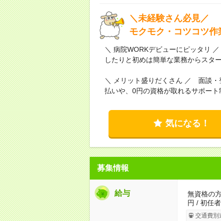
＼未経験さん必見／
モクモク・コツコツ作
＼ 病院WORKデビューにピッタリ
したりと初めは簡単な業務からスタ
＼ メリット盛りだくさん ／ 面談
払いや、0円の資格が取れるサポート
気になる！
募集情報
給与
無資格の方：
円 / 初任
交通費別