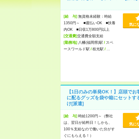
[給 与]
無資格未経験：時給
1350円～ ■週払いOK ■扶養
気に
内OK ■日収1万800円以上
[交通費]
交通費全額支給
[勤務地]
八幡(福岡県)駅
/
スペ
ースワールド駅
/
枝光駅
/
…
【1日のみの単発OK！】店頭でお
に配るグッズを袋や箱にセットす
け[派遣]
[給 与]
時給1200円～（弊社
は、翌日が給料日！しかも、
気に
100％支給なので働いた分がす
ぐにもらえる！）