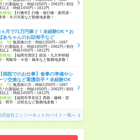
円 / 介護福祉士：時給1650円～2062円 / 初任
者以上：時給1450円～1812円
[勤務地]
【行橋市】行橋・南行橋・新田原・
豊津・今川河童など勤務地多数！
3ヵ月で71万円稼ぐ！未経験OK＊お
ばあちゃんのお話相手など
[給 与]
無資格の方：時給1350円～1687
円 / 介護福祉士：時給1650円～2062円 / 初任
者以上：時給1450円～1812円
[勤務地]
【福岡市西区】姪浜・九大学研都
市・周船寺・今宿・橋本など勤務地多数！
【病院でのお仕事】食事の準備やシ
ーツ交換など看護助手＊未経験OK
[給 与]
無資格の方：時給1350円～1687
円 / 介護福祉士：時給1650円～2062円 / 初任
者以上：時給1450円～1812円
[勤務地]
【福岡市早良区】西新・藤崎・室
見・野芥・次郎丸など勤務地多数！
株式会社ニッソーネットのバイト一覧へ