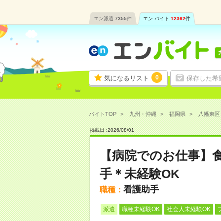
エン派遣
7355
件
エン バイト
12362
件
0
気になるリスト
保存した希
バイトTOP
九州・沖縄
福岡県
八幡東区
掲載日 :
2026
/
08
/
01
【病院でのお仕事】
手＊未経験OK
看護助手
職種：
派遣
職種未経験OK
社会人未経験OK