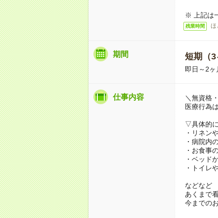
※ 上記は
ほ
残業時間
期間
短期（3
即日～2ヶ
仕事内容
＼無資格・
医療行為
▽具体的
・リネン
・病院内
・お食事
・ベッド
・トイレ
などなど
あくまで
今までの