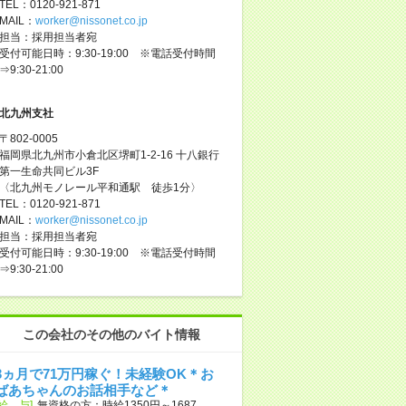
TEL：0120-921-871
MAIL：
worker@nissonet.co.jp
担当：採用担当者宛
受付可能日時：9:30-19:00 ※電話受付時間
⇒9:30-21:00
北九州支社
〒802-0005
福岡県北九州市小倉北区堺町1-2-16 十八銀行
第一生命共同ビル3F
〈北九州モノレール平和通駅 徒歩1分〉
TEL：0120-921-871
MAIL：
worker@nissonet.co.jp
担当：採用担当者宛
受付可能日時：9:30-19:00 ※電話受付時間
⇒9:30-21:00
この会社のその他のバイト情報
3ヵ月で71万円稼ぐ！未経験OK＊お
ばあちゃんのお話相手など＊
[給 与]
無資格の方：時給1350円～1687