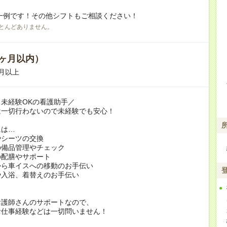
一例です！その他シフトもご相談ください！
とんどありません。
ヶ月以内）
月以上
未経験OKの看護助手／
は一切行わないので未経験でも安心！
には…
やシーツの交換
の備品管理やチェック
の配膳やサポート
から車イスへの移動のお手伝い
や入浴、着替えのお手伝い
看護師さんのサポートなので、
お仕事経験などは一切問いません！