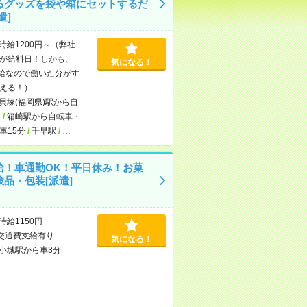
るグッズを袋や箱にセットするだ
遣]
時給1200円～（弊社
が給料日！しかも、
気になる！
支給なので働いた分がす
える！）
貝塚(福岡県)駅から自
分
/
箱崎駅から自転車・
車15分
/
千早駅
/
…
給！車通勤OK！平日休み！お菓
検品・包装[派遣]
時給1150円
交通費支給有り
気になる！
小城駅から車3分