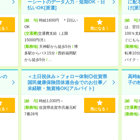
ーシートのデータ入力・短期OK・日
に配
払いOK[派遣]
け[派
[給 与]
時給1600円 ＊日払い
[給 与]
OK
は、翌日
なる！
気になる！
[交通費]
交通費支給（上限
100％
15000円/月）
ぐにもら
[勤務地]
天神駅から徒歩5分
/
博
[勤務地]
多駅からバス15分
/
西鉄福岡駅
転車10
から徒歩5分
/
…
バイク・
シの
＜土日祝休み＞フォロー体制◎佐賀県
高時
国民健康保険団体連合会でのお仕事／
子の
未経験・無資格OK[アルバイト]
[給 与]
時給1,030円～
[給 与]
[勤務地]
佐賀県佐賀市呉服元町
[交通費]
なる！
気になる！
7番28号
[勤務地]