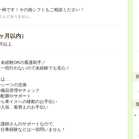
一例です！その他シフトもご相談ください！
とんどありません。
ヶ月以内）
月以上
未経験OKの看護助手／
は一切行わないので未経験でも安心！
には…
やシーツの交換
の備品管理やチェック
の配膳やサポート
から車イスへの移動のお手伝い
や入浴、着替えのお手伝い
看護師さんのサポートなので、
お仕事経験などは一切問いません！