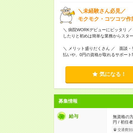
＼未経験さん必見／
モクモク・コツコツ作
＼ 病院WORKデビューにピッタリ
したりと初めは簡単な業務からスタ
＼ メリット盛りだくさん ／ 面談
払いや、0円の資格が取れるサポート
気になる！
募集情報
給与
無資格の方：
円 / 初任
交通費別