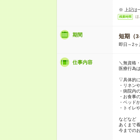
※ 上記は
ほ
残業時間
期間
短期（3
即日～2ヶ
仕事内容
＼無資格・
医療行為
▽具体的
・リネン
・病院内
・お食事
・ベッド
・トイレ
などなど
あくまで
今までの