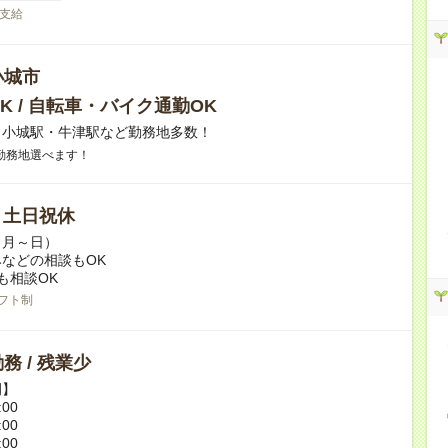
支給
小城市
K / 自転車・バイク通勤OK
】小城駅・牛津駅など勤務地多数！
勤務地選べます！
/ 土日祝休
（月～日）
などの相談もOK
も相談OK
フト制
務 / 残業少
例】
:00
:00
:00