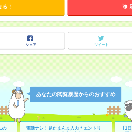
なる！
シェア
ツイート
あなたの閲覧履歴からのおすすめ
んの
電話ナシ！見たまんま入力＊エントリ
【1