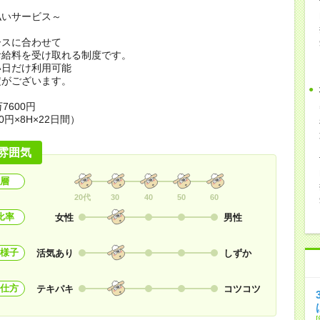
払いサービス～
ースに合わせて
お給料を受け取れる制度です。
い日だけ利用可能
定がございます。
7600円
0円×8H×22日間）
雰囲気
層
20代
30
40
50
60
比率
女性
男性
様子
活気あり
しずか
仕方
テキパキ
コツコツ