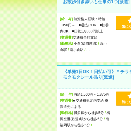
お散歩付き添いも仕事の1つ[派遣]
[給 与]
無資格未経験：時給
1350円～ ■週払いOK ■扶養
気に
内OK ■日収1万800円以上
[交通費]
交通費全額支給
[勤務地]
小倉(福岡県)駅
/
西小
倉駅
/
南小倉駅
/
…
《単発1日OK！日払い可》＊チラ
モクモクシール貼り[派遣]
[給 与]
時給1,500円～1,875円
[交通費]
■ 交通費規定内支給 ※
気に
派遣先による
[勤務地]
博多駅から徒歩5分
/
福
岡空港(鉄道)駅から徒歩5分
/
南
福岡駅から徒歩5分
/
…