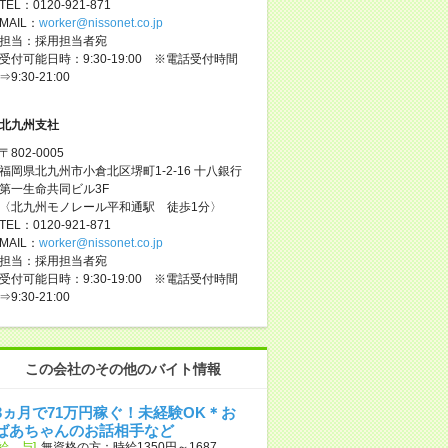
TEL：0120-921-871
MAIL：
worker@nissonet.co.jp
担当：採用担当者宛
受付可能日時：9:30-19:00 ※電話受付時間
⇒9:30-21:00
北九州支社
〒802-0005
福岡県北九州市小倉北区堺町1-2-16 十八銀行
第一生命共同ビル3F
〈北九州モノレール平和通駅 徒歩1分〉
TEL：0120-921-871
MAIL：
worker@nissonet.co.jp
担当：採用担当者宛
受付可能日時：9:30-19:00 ※電話受付時間
⇒9:30-21:00
この会社のその他のバイト情報
3ヵ月で71万円稼ぐ！未経験OK＊お
ばあちゃんのお話相手など
[給 与]
無資格の方：時給1350円～1687