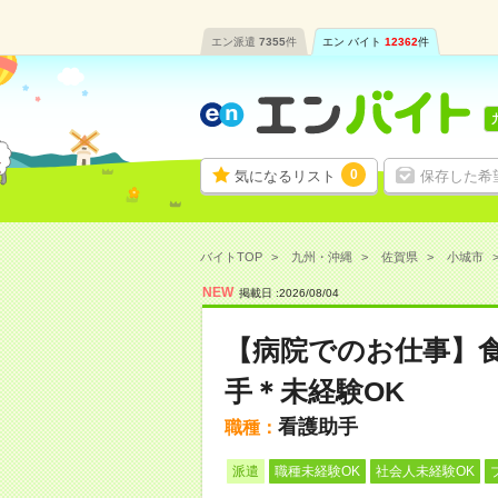
エン派遣
7355
件
エン バイト
12362
件
0
気になるリスト
保存した希
バイトTOP
九州・沖縄
佐賀県
小城市
NEW
掲載日 :
2026
/
08
/
04
【病院でのお仕事】
手＊未経験OK
看護助手
職種：
派遣
職種未経験OK
社会人未経験OK