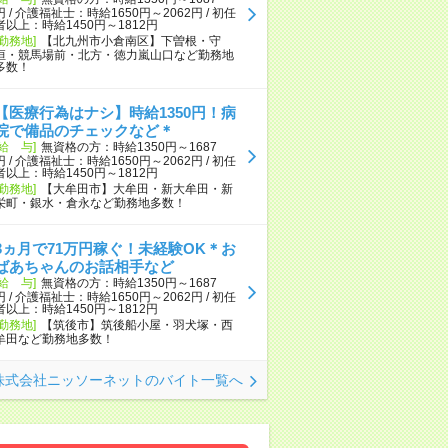
円 / 介護福祉士：時給1650円～2062円 / 初任
者以上：時給1450円～1812円
[勤務地]
【北九州市小倉南区】下曽根・守
恒・競馬場前・北方・徳力嵐山口など勤務地
多数！
【医療行為はナシ】時給1350円！病
院で備品のチェックなど＊
[給 与]
無資格の方：時給1350円～1687
円 / 介護福祉士：時給1650円～2062円 / 初任
者以上：時給1450円～1812円
[勤務地]
【大牟田市】大牟田・新大牟田・新
栄町・銀水・倉永など勤務地多数！
3ヵ月で71万円稼ぐ！未経験OK＊お
ばあちゃんのお話相手など
[給 与]
無資格の方：時給1350円～1687
円 / 介護福祉士：時給1650円～2062円 / 初任
者以上：時給1450円～1812円
[勤務地]
【筑後市】筑後船小屋・羽犬塚・西
牟田など勤務地多数！
株式会社ニッソーネットのバイト一覧へ