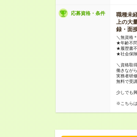
応募資格・条件
職種未経験
上の大量募
録・面接
＼無資格＊
★年齢不問
★履歴書不
★社会保
＼資格取
働きながら
実務者研
無料で受
少しでも
※こちら