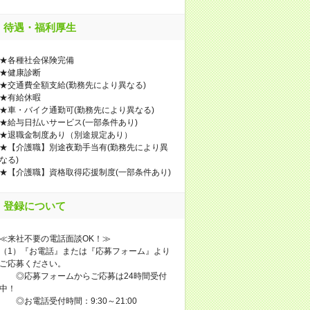
待遇・福利厚生
★各種社会保険完備
★健康診断
★交通費全額支給(勤務先により異なる)
★有給休暇
★車・バイク通勤可(勤務先により異なる)
★給与日払いサービス(一部条件あり)
★退職金制度あり（別途規定あり）
★【介護職】別途夜勤手当有(勤務先により異
なる)
★【介護職】資格取得応援制度(一部条件あり)
登録について
≪来社不要の電話面談OK！≫
（1）『お電話』または『応募フォーム』より
ご応募ください。
◎応募フォームからご応募は24時間受付
中！
◎お電話受付時間：9:30～21:00