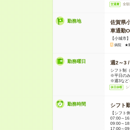
全額
交通費
勤務地
佐賀県
車通勤O
【小城市
病院 ★
勤務曜日
週2～3 
シフト制
※平日のみ
※週3など
シ
休日休暇
勤務時間
シフト勤
【シフト
07:00～16
09:00～18
17:00～09