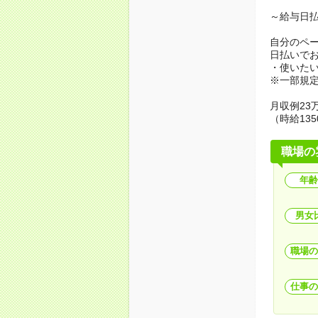
～給与日
自分のペ
日払いで
・使いた
※一部規
月収例23万
（時給135
職場の
年齢
男女
職場の
仕事の