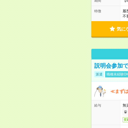
【
期間
履
特徴
不
気に
説明会参加で
派遣
職種未経験O
≪まずは
無
給与
交