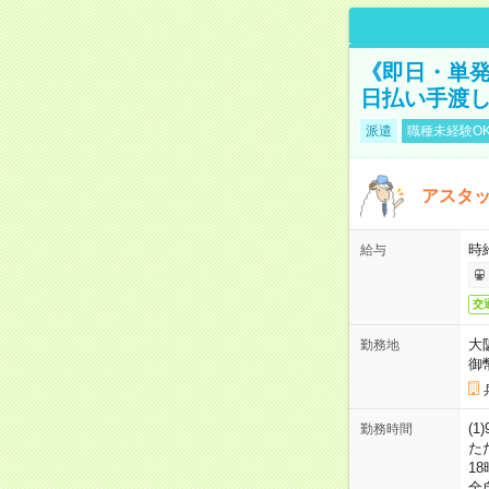
《即日・単発
日払い手渡
派遣
職種未経験O
アスタッ
時給
給与
交
大
勤務地
御
(1
勤務時間
た
18
全