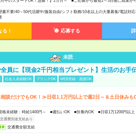
8月中のスタートOK！急募！】2カ月～ ■ご応募から最短2～3日後に就業が
歴書不要
/
40～50代活躍中
/
服装自由
/
シフト勤務
/
10名以上の大量募集
/
電話対応
要
なる！
応募する
詳
未読
全員に【現金2千円相当プレゼント】生活のお手
K
社会人未経験OK
ブランクOK
WEB登録・面接OK
相談だけでもOK！≫日収1.1万円以上で週2日～＆土日休みも
資格未経験：時給1400円～ ■週払いOK ■扶養内OK ■日収1万1200円以上
交通費別途支給あり
交通費全額支給
通費