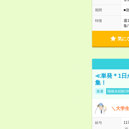
■
期間
週
特徴
集
/
気に
≪単発＊1日
集！
派遣
職種未経験O
＼大学生
11
給与