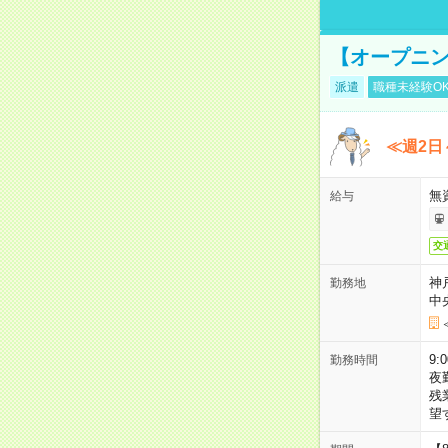
【オープニン
派遣
職種未経験O
≪週2日
無
給与
交
神
勤務地
中
9:
勤務時間
夜
残
望