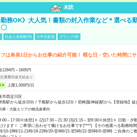
未読
勤務OK》大人気！書類の封入作業など＊選べる
し〇
K
社会人未経験OK
大学生歓迎
ブランクOK
フは単発1日からお仕事の紹介可能！ 暇な日・空いた時間に
1284円～1605円
交通費別途支給あり
上限1,000円/日
通費
阪市西淀川区
幣島駅から徒歩10分
/
千船駅から徒歩12分
/
尼崎(阪神線)駅から【登録地】徒
兵庫・大阪エリアの物流倉庫内
)9:00～17:00※休憩1ｈ (2)17:30～21:30 (3)21:15～翌8:00※休憩1ｈ 
だけます！ ご希望に合わせて働けるお仕事です(*^^*) 【その他選べる勤務時間】 8-1
時/10-18時/11-21時/18-22時/20-翌4時/21-翌5時/22-翌6時/0-翌8時 ご
自由シフト！