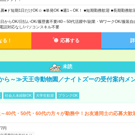
急募■ド短期1日だけOK☆ ■単発OK ■週1～OK！ ■短期勤務歓迎 ■長期勤務歓
1日からOK
/
日払いOK
/
履歴書不要
/
40～50代活躍中
/
副業・WワークOK
/
服装自
電話対応なし
/
パソコンスキル不要
なる！
応募する
詳
未読
から～≫天王寺動物園／ナイトズーの受付案内メ
K
社会人未経験OK
大学生歓迎
ブランクOK
～40代・50代・60代の方々が勤務中！お友達同士の応募大歓
77円