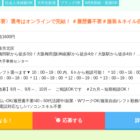
K
社会人未経験OK
大学生歓迎
ブランクOK
WEB登録・面接OK
不要〉選考はオンラインで完結！ ＃履歴書不要＃服装＆ネイル
1600円
阪市北区
梅田駅から徒歩3分
/
大阪梅田(阪神線)駅から徒歩4分
/
大阪駅から徒歩4分
/
大手事務センター
シフト選べます▼ 10：00～19：00 内、6ｈから相談可能！ ＊10：00～16：00 
0：00～18：00 ＊11：00～19：00 ＊12：00～19：00 ＊13：00～19：00
急募】8月～、9月～、10月～ ご相談OKです ＃2カ月～短期相談OK！
払いOK
/
履歴書不要
/
40～50代活躍中
/
副業・WワークOK
/
服装自由
/
シフト勤務
/
電話対応なし
/
パソコンスキル不要
なる！
応募する
詳