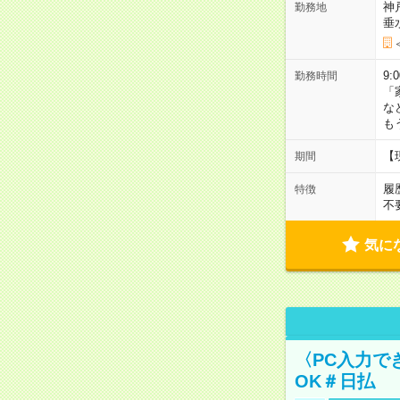
神
勤務地
垂
9:
勤務時間
「
な
も
【
期間
履
特徴
不
気に
〈PC入力で
OK＃日払