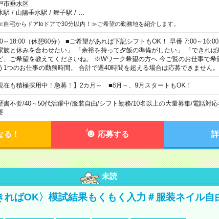
戸市垂水区
水駅
/
山陽垂水駅
/
舞子駅
/
…
≪自宅からドアtoドアで30分以内！≫ご希望の勤務地を紹介します。
00～18:00（休憩60分） ■ご希望があれば下記シフトもOK！ 早番 7:00～16:00 遅
家族と休みを合わせたい」 「余裕を持って夕飯の準備がしたい」 「できれば
ど、ご希望を教えてくださいね。 ※Wワーク希望の方へ 今ご覧のお仕事で希
う1つのお仕事の勤務時間。 合計で週40時間を超える場合は応募できません。
現在も積極採用中！急募！】2カ月～ ■8月～、9月スタートもOK！
歴書不要
/
40～50代活躍中
/
服装自由
/
シフト勤務
/
10名以上の大量募集
/
電話対応
要
なる！
応募する
詳
未読
きればOK〉模試結果もくもく入力＃服装ネイル自