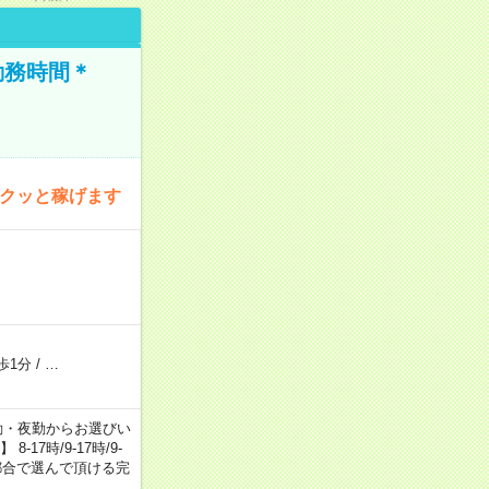
勤務時間＊
サクッと稼げます
歩1分
/
…
日勤・夕勤・夜勤からお選びい
7時/9-17時/9-
自身のご都合で選んで頂ける完