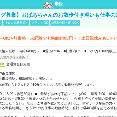
未読
グ募集】おばあちゃんのお散歩付き添いも仕事の
K
社会人未経験OK
ブランクOK
WEB登録・面接OK
～OK≫無資格・未経験でも時給1400円～！土日祝休みもOK
資格未経験：時給1400円～ ■週払いOK ■扶養内OK ■日収1万1200円以上
交通費別途支給あり
交通費全額支給
通費
戸市兵庫区
央市場前駅
/
和田岬駅
/
大開駅
/
…
≪自宅からドアtoドアで30分以内！≫ご希望の勤務地を紹介します。
00～18:00（休憩60分） ■ご希望があれば下記シフトもOK！ 早番 7:00～16:00 遅
勤 16:30～翌9:30 「家族と休みを合わせたい」 「余裕を持って夕飯の準備
業はしたくない」 など、ご希望を教えてくださいね。 ※Wワーク希望の方へ
する勤務時間と、もう1つのお仕事の勤務時間。 合計で週40時間を超える場