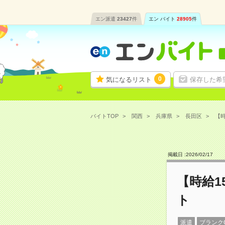
エン派遣
23427
件
エン バイト
28905
件
0
気になるリスト
保存した希
バイトTOP
関西
兵庫県
長田区
【時
掲載日 :
2026
/
02
/
17
【時給1
ト
派遣
ブランク