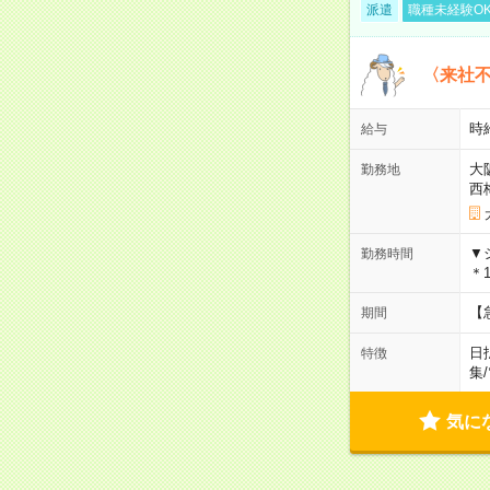
派遣
職種未経験O
〈来社
時給
給与
大
勤務地
西
▼
勤務時間
＊1
【
期間
日
特徴
集
/
気に