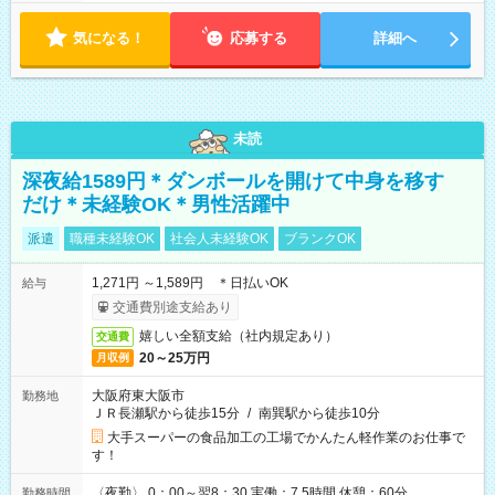
気になる！
応募する
詳細へ
未読
深夜給1589円＊ダンボールを開けて中身を移す
だけ＊未経験OK＊男性活躍中
派遣
職種未経験OK
社会人未経験OK
ブランクOK
1,271円 ～1,589円 ＊日払いOK
給与
交通費別途支給あり
嬉しい全額支給（社内規定あり）
交通費
20～25万円
月収例
大阪府東大阪市
勤務地
ＪＲ長瀬駅から徒歩15分
/
南巽駅から徒歩10分
大手スーパーの食品加工の工場でかんたん軽作業のお仕事で
す！
〈夜勤〉 0：00～翌8：30 実働：7.5時間 休憩：60分
勤務時間