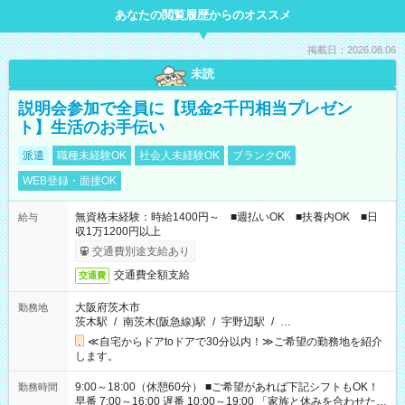
あなたの閲覧履歴からのオススメ
掲載日：2026.08.06
未読
説明会参加で全員に【現金2千円相当プレゼン
ト】生活のお手伝い
派遣
職種未経験OK
社会人未経験OK
ブランクOK
WEB登録・面接OK
無資格未経験：時給1400円～ ■週払いOK ■扶養内OK ■日
給与
収1万1200円以上
交通費別途支給あり
交通費全額支給
交通費
大阪府茨木市
勤務地
茨木駅
/
南茨木(阪急線)駅
/
宇野辺駅
/
…
≪自宅からドアtoドアで30分以内！≫ご希望の勤務地を紹介
します。
9:00～18:00（休憩60分） ■ご希望があれば下記シフトもOK！
勤務時間
早番 7:00～16:00 遅番 10:00～19:00 「家族と休みを合わせた