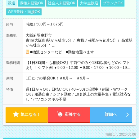
派遣
職種未経験OK
社会人未経験OK
大学生歓迎
ブランクOK
WEB登録・面接OK
時給1,500円～1,875円
給与
大阪府羽曳野市
勤務地
古市(大阪府)駅から徒歩5分
/
恵我ノ荘駅から徒歩5分
/
高鷲駅
から徒歩5分
/
…
■物流センターなど ■勤務地選べます
【1日3時間～も相談OK!】午前中のみや18時以降などのシフト
勤務時間
あり！ シフト例 ▼9:00～12:00 ▼9:00～17:00 ▼10:00～19:00
▼18:00～21:00
1日だけの単発OK！＃8月～ ＃9月～
期間
週1日からOK
/
日払いOK
/
40～50代活躍中
/
副業・Wワーク
特徴
OK
/
服装自由
/
シフト勤務
/
10名以上の大量募集
/
電話対応な
し
/
パソコンスキル不要
気になる！
応募する
詳細へ
掲載日：2026.08.06