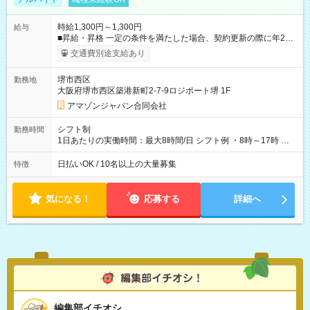
時給1,300円～1,300円
給与
■昇給・昇格 一定の条件を満たした場合、契約更新の際に年2回
まで昇給の機会があります。 ■正社員登用制度あり ※月末締/翌
交通費別途支給あり
月25日支払い ※時間外手当、別途支給 ※深夜割増賃金 (22:00～
翌5:00までは時給が25%UPします) ☆給与前払い制度有！
堺市西区
勤務地
☆Amazon直雇用で安定して働けます！ 【試用期間】試用期間
大阪府堺市西区築港新町2-7-9ロジポート堺 1F
あり 試用期間の長さ：1週間 雇用形態、給与は本採用時と同じ
です。
アマゾンジャパン合同会社
シフト制
勤務時間
1日あたりの実働時間：最大8時間/日 シフト例 ・8時～17時 ・
12時～21時
日払いOK / 10名以上の大量募集
特徴
気になる！
応募する
詳細へ
編集部イチオシ