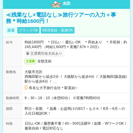
未読
≪残業なし×電話なし≫旅行ツアーの入力＋事
務＊時給1600円！
派遣
ブランクOK
WEB登録・面接OK
時給1600円 ＊日払い・週払いOK ＊昇給あり ＊月収例：約
給与
245,440円 （時給1,600円 × 実働7.67h × 20日）
交通費別途支給あり
全額支給
交通費
大阪市北区
勤務地
西梅田駅から徒歩2分
/
大阪駅から徒歩4分
/
大阪梅田(阪急線)
駅から徒歩6分
/
…
有名な大手旅行会社＊駅直結✨
9：30～18：10（休憩60分） ※実働7時間40分
勤務時間
即日～長期 ＊急募：お盆明けの8/17～もＯＫ！8月～9月～の
期間
入社日相談OK！
日払いOK
/
履歴書不要
/
40～50代活躍中
/
副業・WワークOK
/
特徴
服装自由
/
電話対応なし