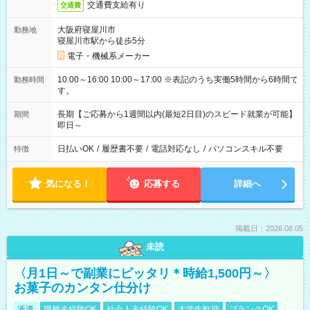
交通費支給有り
交通費
大阪府寝屋川市
勤務地
寝屋川市駅から徒歩5分
電子・機械系メーカー
10:00～16:00 10:00～17:00 ※表記のうち実働5時間から6時間で
勤務時間
す。
長期【ご応募から1週間以内(最短2日目)のスピード就業が可能】
期間
即日～
日払いOK
/
履歴書不要
/
電話対応なし
/
パソコンスキル不要
特徴
気になる！
応募する
詳細へ
掲載日：2026.08.05
未読
〈月1日～で副業にピッタリ＊時給1,500円～〉
お菓子のカンタン仕分け
派遣
職種未経験OK
社会人未経験OK
大学生歓迎
ブランクOK