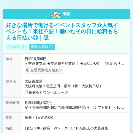
未読
好きな場所で働けるイベントスタッフ☆人気イ
ベントも！来社不要！働いたその日に給料もら
える日払い◎｜阪
アルバイト
職種未経験OK
日給16,500円～
給与
＋交通費支給 ★交通費全額支給！ ★日払いOK！（規定あり） ┗
働いたその日に現金GET♪ お仕事後はコンビニATMから 日払
交通費別途支給あり
い分を引き落とせます！ 【試用期間】試用期間なし
大阪市北区
勤務地
大阪府大阪市北区芝田（最寄り駅：大阪梅田駅）
株式会社ワンベルウッズ
勤務時間は指定なし
勤務時間
変形労働時間制 想定労働時間160時間/月 【シフト例】 ・10：
00～20：00
単発・1日のみOK
期間
日払いOK / 副業・WワークOK / 10名以上の大量募集
特徴