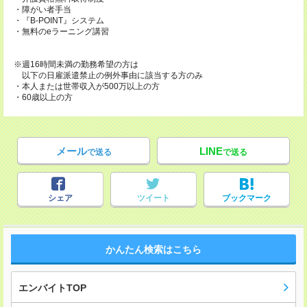
・障がい者手当
・『B-POINT』システム
・無料のeラーニング講習
※週16時間未満の勤務希望の方は
以下の日雇派遣禁止の例外事由に該当する方のみ
・本人または世帯収入が500万以上の方
・60歳以上の方
メール
LINE
で送る
で送る
シェア
ツイート
ブックマーク
かんたん検索はこちら
エンバイトTOP