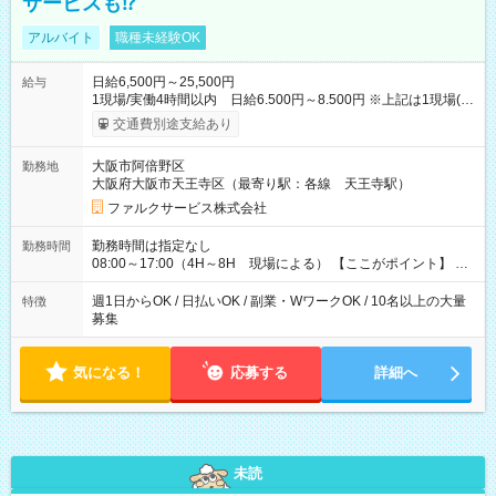
サービスも⁉
アルバイト
職種未経験OK
日給6,500円～25,500円
給与
1現場/実働4時間以内 日給6.500円～8.500円 ※上記は1現場(実
働4時間以内)あたりの給与です ※基本は1日あたり2現場(実働8
交通費別途支給あり
時間以内)をお任せします。その場合の支給額は日給1,3000円で
す ★研修期間20日間は「1現場/実働4時間以内 日給6.000円
大阪市阿倍野区
勤務地
～」ですが、今なら初出勤をした人は採用祝いで【日給+1.000
大阪府大阪市天王寺区（最寄り駅：各線 天王寺駅）
円】のボーナスが！★（その他待遇に変更ありません） 現場に
よっては早く終わることもあり！ その場合も給与金額は変わり
ファルクサービス株式会社
ません！ ≪給与例≫ ・週1日勤務 ㈪～㈮は本業のため㈯のみ
1現場/6.500×2現場＝日給13.000円×4日 ＝月給52.000円 ・週6
勤務時間は指定なし
勤務時間
日でレギュラー勤務(勤続1年) 1現場/7.200×2現場＝日給14.400
08:00～17:00（4H～8H 現場による） 【ここがポイント】 ◆
円×24日 ＝月給345.600円 ☆さらに「3現場の日」「夜勤に出
給与の日給保障あり！ 「4時間の現場」が「1時間」で終わった
る」などをして月に40万以上を稼ぐ人も☆ ◆支払い方法：日払
時も給料変わらず！ 「4時間の現場」のお給料をお支払いします
週1日からOK / 日払いOK / 副業・WワークOK / 10名以上の大量
特徴
い・週払い・月3回払いが選択可能 【試用期間】試用期間なし
♪ 1日にたくさんの現場をこなせば、高収入を実現可能！
募集
気になる！
応募する
詳細へ
未読