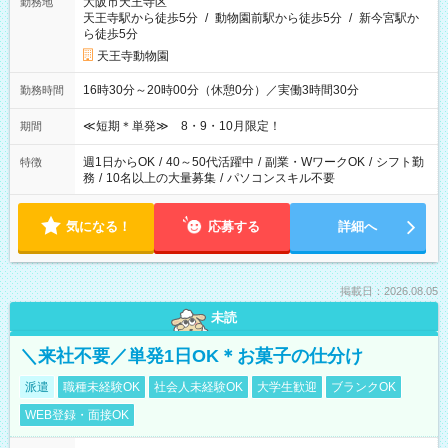
大阪市天王寺区
勤務地
天王寺駅から徒歩5分
/
動物園前駅から徒歩5分
/
新今宮駅か
ら徒歩5分
天王寺動物園
16時30分～20時00分（休憩0分）／実働3時間30分
勤務時間
≪短期＊単発≫ 8・9・10月限定！
期間
週1日からOK
/
40～50代活躍中
/
副業・WワークOK
/
シフト勤
特徴
務
/
10名以上の大量募集
/
パソコンスキル不要
気になる！
応募する
詳細へ
掲載日：2026.08.05
未読
＼来社不要／単発1日OK＊お菓子の仕分け
派遣
職種未経験OK
社会人未経験OK
大学生歓迎
ブランクOK
WEB登録・面接OK