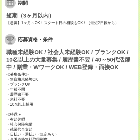
期間
短期（3ヶ月以内）
【急募】1ヶ月～OK！スタート日の相談もOK！（最短2日後から）
応募資格・条件
職種未経験OK / 社会人未経験OK / ブランクOK /
10名以上の大量募集 / 履歴書不要 / 40～50代活躍
中 / 副業・WワークOK / WEB登録・面接OK
≪募集条件≫
・無資格未経験OK
・ブランクOK
・年齢不問
・履歴書不要
・来社不要
・10名以上採用
≪待遇≫
・有給休暇
・社会保険完備
・残業代全支給
・日払い・週払い（規定あり）
・介護資格無料取得制度