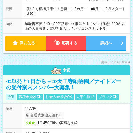
い」 「余裕を持って夕飯の準備がしたい」 「できれば残業はし
たくない」 など、ご希望を教えてくださいね。 ※Wワーク希望
【現在も積極採用中！急募！】2カ月～ ■8月～、9月スタート
期間
の方へ 今ご覧のお仕事で希望する勤務時間と、もう1つのお仕事
もOK！
の勤務時間。 合計で週40時間を超える場合は応募できません。
履歴書不要
/
40～50代活躍中
/
服装自由
/
シフト勤務
/
10名以
特徴
上の大量募集
/
電話対応なし
/
パソコンスキル不要
気になる！
応募する
詳細へ
掲載日：2026.08.04
未読
≪単発＊1日から～≫天王寺動物園／ナイトズー
の受付案内メンバー大募集！
派遣
職種未経験OK
社会人未経験OK
大学生歓迎
ブランクOK
1177円
給与
交通費別途支給あり
1日450円迄の実費を支給
交通費