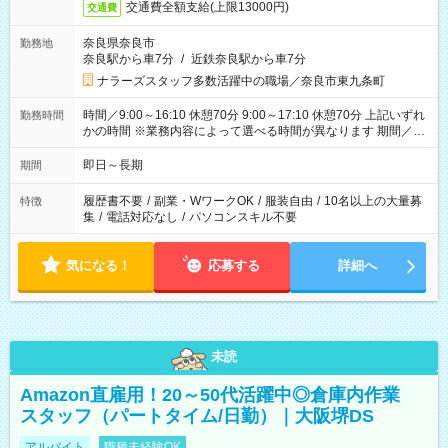
交通費全額支給(上限13000円)
交通費
奈良県奈良市
勤務地
奈良駅から車7分
/
近鉄奈良駅から車7分
ナラーズスタッフ多数活躍中の職場／奈良市東九条町
時間／9:00～16:10 休憩70分 9:00～17:10 休憩70分 上記いずれ
勤務時間
かの時間 ※業務内容によって選べる時間が異なります 期間／即
日～長期安定 スタート日は相談可能！ 勤務日／月～金の週4日
～でOK！
即日～長期
期間
履歴書不要
/
副業・WワークOK
/
服装自由
/
10名以上の大量募
特徴
集
/
電話対応なし
/
パソコンスキル不要
気になる！
応募する
詳細へ
未読
Amazon直雇用！20～50代活躍中◎倉庫内作業
スタッフ（パートタイム/日勤）｜大阪堺DS
アルバイト
職種未経験OK