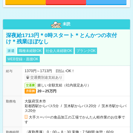
未読
深夜給1713円＊0時スタート＊とんかつの衣付
け＊残業ほぼなし
派遣
職種未経験OK
社会人未経験OK
ブランクOK
WEB登録・面接OK
1370円～1713円 日払いOK！
給与
交通費別途支給あり
嬉しい全額支給（社内規定あり）
交通費
20～25万円
月収例
大阪府茨木市
勤務地
彩都西駅からバス5分
/
茨木駅からバス20分
/
茨木市駅からバ
ス20分
大手スーパーの食品加工の工場でかんたん軽作業のお仕事で
す
〈夜勤専属〉 0：00～ 8：30 実働：7.5時間 休憩：60分
勤務時間