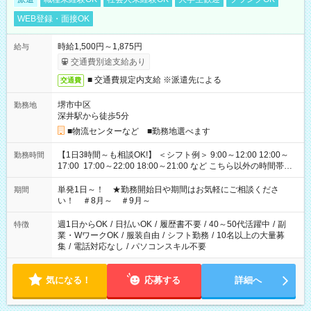
WEB登録・面接OK
時給1,500円～1,875円
給与
交通費別途支給あり
■ 交通費規定内支給 ※派遣先による
交通費
堺市中区
勤務地
深井駅から徒歩5分
■物流センターなど ■勤務地選べます
【1日3時間～も相談OK!】 ＜シフト例＞ 9:00～12:00 12:00～
勤務時間
17:00 17:00～22:00 18:00～21:00 など こちら以外の時間帯も
お気軽にご相談ください！
単発1日～！ ★勤務開始日や期間はお気軽にご相談くださ
期間
い！ ＃8月～ ＃9月～
週1日からOK
/
日払いOK
/
履歴書不要
/
40～50代活躍中
/
副
特徴
業・WワークOK
/
服装自由
/
シフト勤務
/
10名以上の大量募
集
/
電話対応なし
/
パソコンスキル不要
気になる！
応募する
詳細へ