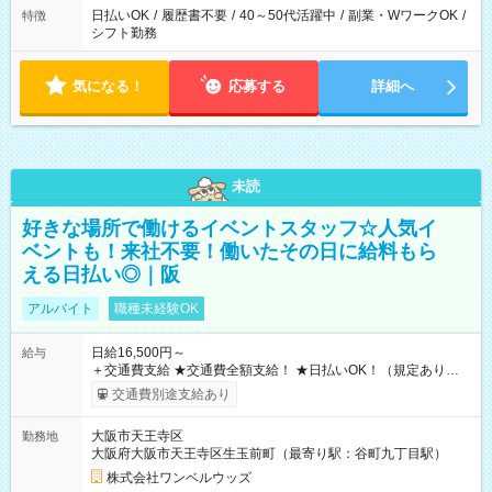
日払いOK
/
履歴書不要
/
40～50代活躍中
/
副業・WワークOK
/
特徴
シフト勤務
気になる！
応募する
詳細へ
未読
好きな場所で働けるイベントスタッフ☆人気イ
ベントも！来社不要！働いたその日に給料もら
える日払い◎｜阪
アルバイト
職種未経験OK
日給16,500円～
給与
＋交通費支給 ★交通費全額支給！ ★日払いOK！（規定あり） ┗
働いたその日に現金GET♪ お仕事後はコンビニATMから 日払
交通費別途支給あり
い分を引き落とせます！ 【試用期間】試用期間なし
大阪市天王寺区
勤務地
大阪府大阪市天王寺区生玉前町（最寄り駅：谷町九丁目駅）
株式会社ワンベルウッズ