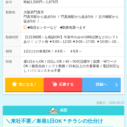
時給1,500円～1,875円
給与
大阪府門真市
勤務地
門真市駅から徒歩5分
/
門真南駅から徒歩5分
/
古川橋駅から
徒歩5分
/
…
■物流センターなど ■勤務地選べます
【1日3時間～も相談OK!】午前中のみや18時以降などのシフト
勤務時間
あり！ シフト例 ▼9:00～12:00 ▼9:00～17:00 ▼10:00～19:00
▼18:00～21:00
1日だけの単発OK！＃8月～ ＃9月～
期間
週1日からOK
/
日払いOK
/
40～50代活躍中
/
副業・Wワーク
特徴
OK
/
服装自由
/
シフト勤務
/
10名以上の大量募集
/
電話対応な
し
/
パソコンスキル不要
気になる！
応募する
詳細へ
掲載日：2026.08.03
未読
＼来社不要／単発1日OK＊チラシの仕分け