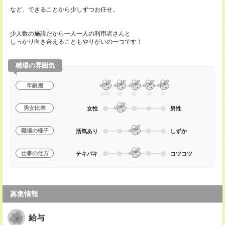
など、できることから少しずつお任せ。
少人数の施設だから一人一人の利用者さんと
しっかり向き合えることもやりがいの一つです！
職場の雰囲気
年齢層
20代
30
40
50
60
男女比率
女性
男性
職場の様子
活気あり
しずか
仕事の仕方
テキパキ
コツコツ
募集情報
給与