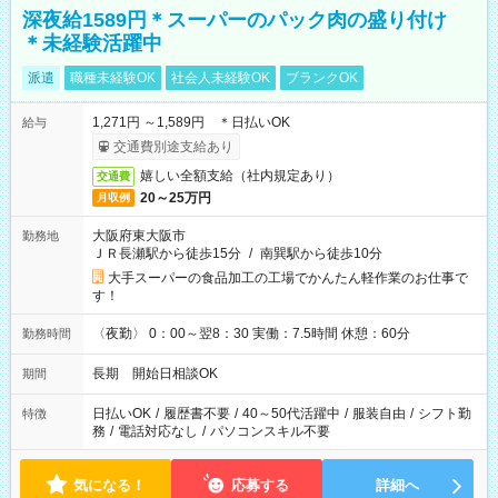
深夜給1589円＊スーパーのパック肉の盛り付け
＊未経験活躍中
派遣
職種未経験OK
社会人未経験OK
ブランクOK
1,271円 ～1,589円 ＊日払いOK
給与
交通費別途支給あり
嬉しい全額支給（社内規定あり）
交通費
20～25万円
月収例
大阪府東大阪市
勤務地
ＪＲ長瀬駅から徒歩15分
/
南巽駅から徒歩10分
大手スーパーの食品加工の工場でかんたん軽作業のお仕事で
す！
〈夜勤〉 0：00～翌8：30 実働：7.5時間 休憩：60分
勤務時間
長期 開始日相談OK
期間
日払いOK
/
履歴書不要
/
40～50代活躍中
/
服装自由
/
シフト勤
特徴
務
/
電話対応なし
/
パソコンスキル不要
気になる！
応募する
詳細へ