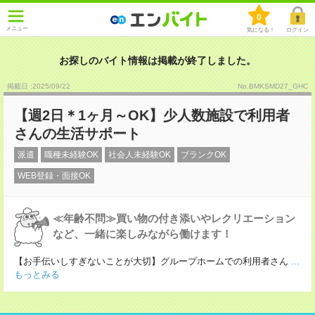
0
メニュー
気になる！
ログイン
お探しのバイト情報は掲載が終了しました。
掲載日 :2025
/
09
/
22
No.BMKSMD27_GHC
【週2日＊1ヶ月～OK】少人数施設で利用者
さんの生活サポート
派遣
職種未経験OK
社会人未経験OK
ブランクOK
WEB登録・面接OK
≪年齢不問≫買い物の付き添いやレクリエーション
など、一緒に楽しみながら働けます！
【お手伝いしすぎないことが大切】グループホームでの利用者さん
...
もっとみる