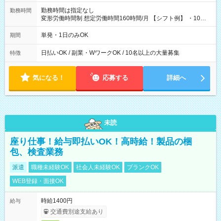
勤務時間は指定なし
勤務時間
変形労働時間制 想定労働時間160時間/月 【シフト例】 ・10：
00～20：00
単発・1日のみOK
期間
日払いOK / 副業・WワークOK / 10名以上の大量募集
特徴
気になる！
応募する
詳細へ
未読
座り仕事！給与即払いOK！高時給！製品の梱
包、検査業務
派遣
職種未経験OK
社会人未経験OK
ブランクOK
WEB登録・面接OK
時給1400円
給与
交通費別途支給あり