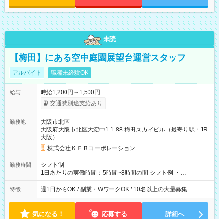
未読
【梅田】にある空中庭園展望台運営スタッフ
アルバイト
職種未経験OK
時給1,200円～1,500円
給与
交通費別途支給あり
大阪市北区
勤務地
大阪府大阪市北区大淀中1-1-88 梅田スカイビル（最寄り駅：JR
大阪）
株式会社ＫＦＢコーポレーション
シフト制
勤務時間
1日あたりの実働時間：5時間~8時間の間 シフト例 ・
9:30~18:00 実働7.5時間 ・9:30~14:30 実働5時間 ・
16:00~21:30 実働5.5時間
週1日からOK / 副業・WワークOK / 10名以上の大量募集
特徴
気になる！
応募する
詳細へ