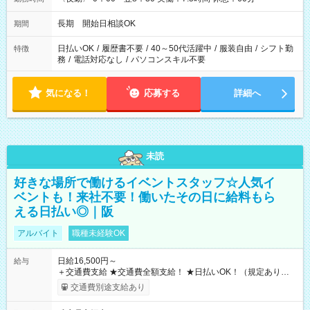
長期 開始日相談OK
期間
日払いOK
/
履歴書不要
/
40～50代活躍中
/
服装自由
/
シフト勤
特徴
務
/
電話対応なし
/
パソコンスキル不要
気になる！
応募する
詳細へ
未読
好きな場所で働けるイベントスタッフ☆人気イ
ベントも！来社不要！働いたその日に給料もら
える日払い◎｜阪
アルバイト
職種未経験OK
日給16,500円～
給与
＋交通費支給 ★交通費全額支給！ ★日払いOK！（規定あり） ┗
働いたその日に現金GET♪ お仕事後はコンビニATMから 日払
交通費別途支給あり
い分を引き落とせます！ 【試用期間】試用期間なし