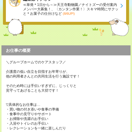
≪単発＊1日から～≫天王寺動物園／ナイトズーの受付案内
メンバー大募集！、〈カンタン作業！〉スキマ時間にサクッ
と＊お菓子の仕分けなど
(8/6UP!)
お仕事の概要
＼グループホームでのケアスタッフ／
介護度の低い自立を目指すお年寄りが、
他の利用者さんとの共同生活を行う施設です！
そのため時には手伝いすぎずに、じっくりと
見守ってあげることも大切です！
▽具体的なお仕事は…
・買い物の付き添いや食事の準備
・食事中の見守りやサポート
・お掃除や洗濯のお手伝い
・入浴やトイレのお手伝い
・レクレーションを一緒に楽しんだり