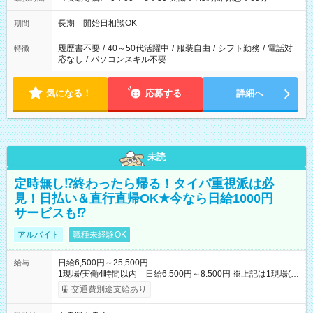
長期 開始日相談OK
期間
履歴書不要
/
40～50代活躍中
/
服装自由
/
シフト勤務
/
電話対
特徴
応なし
/
パソコンスキル不要
気になる！
応募する
詳細へ
未読
定時無し⁉終わったら帰る！タイパ重視派は必
見！日払い＆直行直帰OK★今なら日給1000円
サービスも⁉
アルバイト
職種未経験OK
日給6,500円～25,500円
給与
1現場/実働4時間以内 日給6.500円～8.500円 ※上記は1現場(実
働4時間以内)あたりの給与です ※基本は1日あたり2現場(実働8
交通費別途支給あり
時間以内)をお任せします。その場合の支給額は日給1,3000円で
す ★研修期間20日間は「1現場/実働4時間以内 日給6.000円