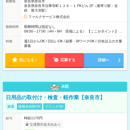
奈良県奈良市
勤務地
～」ですが、今なら初出勤をした人は採用祝いで【日給+1.000
奈良県奈良市法華寺町１２６－１ FKビル 2F（最寄り駅：近
円】のボーナスが！★（その他待遇に変更ありません） 現場に
鉄 新大宮駅）
よっては早く終わることもあり！ その場合も給与金額は変わり
ません！ ≪給与例≫ ・週1日勤務 ㈪～㈮は本業のため㈯のみ
ファルクサービス株式会社
1現場/6.500×2現場＝日給13.000円×4日 ＝月給52.000円 ・週6
日でレギュラー勤務(勤続1年) 1現場/7.200×2現場＝日給14.400
勤務時間は指定なし
勤務時間
円×24日 ＝月給345.600円 ☆さらに「3現場の日」「夜勤に出
08:00～17:00（4H～8H 現場による） 【ここがポイント】 ◆
る」などをして月に40万以上を稼ぐ人も☆ ◆支払い方法：日払
給与の日給保障あり！ 「4時間の現場」が「1時間」で終わった
い・週払い・月3回払いが選択可能 【試用期間】試用期間なし
時も給料変わらず！ 「4時間の現場」のお給料をお支払いします
週1日からOK / 日払いOK / 副業・WワークOK / 10名以上の大量
特徴
♪ 1日にたくさんの現場をこなせば、高収入を実現可能！
募集
気になる！
応募する
詳細へ
未読
日用品の取付け・検査・軽作業【奈良市】
派遣
職種未経験OK
ブランクOK
時給1170円
給与
交通費別途支給あり