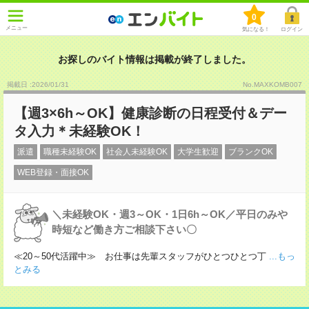
0
メニュー
気になる！
ログイン
お探しのバイト情報は掲載が終了しました。
掲載日 :2026
/
01
/
31
No.MAXKOMB007
【週3×6h～OK】健康診断の日程受付＆デー
タ入力＊未経験OK！
派遣
職種未経験OK
社会人未経験OK
大学生歓迎
ブランクOK
WEB登録・面接OK
＼未経験OK・週3～OK・1日6h～OK／平日のみや
時短など働き方ご相談下さい〇
≪20～50代活躍中≫ お仕事は先輩スタッフがひとつひとつ丁
...もっ
とみる