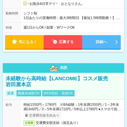
~お散歩&日常デイ~ おとなりさん。
シフト制
勤務時間
1日あたりの実働時間：最大3時間/日 【最短1.5時間勤務！】 基
本的に朝8:00～9:30と夕方16:30～18:00 週1日、土日のみな
ど、午前午後どちらかの勤務も可能です。
週1日からOK / 副業・WワークOK
特徴
気になる！
応募する
詳細へ
未読
未経験から高時給【LANCOME】コスメ販売
岩田屋本店
派遣
職種未経験OK
WEB登録・面接OK
時給1550円～1790円 ※BA経験：1年未満1550円／1～3年未
給与
満1640円／3～5年未満1710円／5年以上1790円 ●スマホで前払
いOK（※上限、条件あり）
交通費別途支給あり
交通費全額支給（規定あり）
交通費