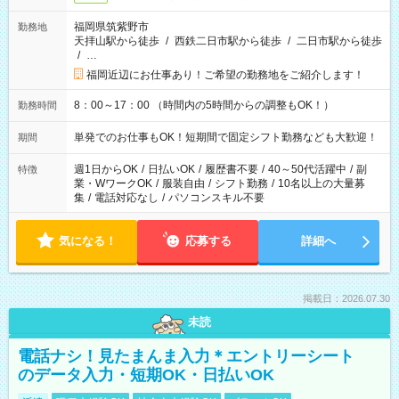
福岡県筑紫野市
勤務地
天拝山駅から徒歩
/
西鉄二日市駅から徒歩
/
二日市駅から徒歩
/
…
福岡近辺にお仕事あり！ご希望の勤務地をご紹介します！
8：00～17：00 （時間内の5時間からの調整もOK！）
勤務時間
単発でのお仕事もOK！短期間で固定シフト勤務なども大歓迎！
期間
週1日からOK
/
日払いOK
/
履歴書不要
/
40～50代活躍中
/
副
特徴
業・WワークOK
/
服装自由
/
シフト勤務
/
10名以上の大量募
集
/
電話対応なし
/
パソコンスキル不要
気になる！
応募する
詳細へ
掲載日：2026.07.30
未読
電話ナシ！見たまんま入力＊エントリーシート
のデータ入力・短期OK・日払いOK