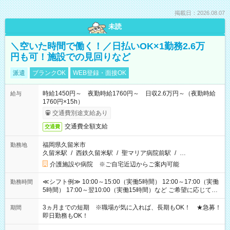
掲載日：2026.08.07
未読
＼空いた時間で働く！／日払いOK×1勤務2.6万
円も可！施設での見回りなど
派遣
ブランクOK
WEB登録・面接OK
時給1450円～ 夜勤時給1760円～ 日収2.6万円～（夜勤時給
給与
1760円×15h）
交通費別途支給あり
交通費全額支給
交通費
福岡県久留米市
勤務地
久留米駅
/
西鉄久留米駅
/
聖マリア病院前駅
/
…
介護施設や病院 ※ご自宅近辺からご案内可能
≪シフト例≫ 10:00～15:00（実働5時間） 12:00～17:00（実働
勤務時間
5時間） 17:00～翌10:00（実働15時間）など ご希望に応じて、
働く時間は調整できます！ お気軽に担当へ相談ください！
3ヵ月までの短期 ※職場が気に入れば、長期もOK！ ★急募！
期間
即日勤務もOK！