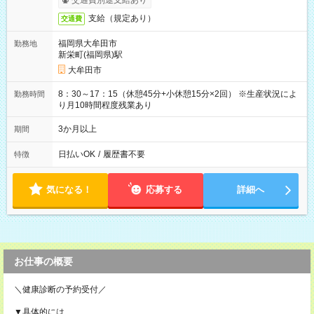
交通費別途支給あり
支給（規定あり）
交通費
福岡県大牟田市
勤務地
新栄町(福岡県)駅
大牟田市
8：30～17：15（休憩45分+小休憩15分×2回） ※生産状況によ
勤務時間
り月10時間程度残業あり
3か月以上
期間
日払いOK
/
履歴書不要
特徴
気になる！
応募する
詳細へ
お仕事の概要
＼健康診断の予約受付／
▼具体的には