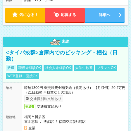
副業・WワークOK
特徴
気になる！
応募する
詳細へ
未読
<タイパ抜群>倉庫内でのピッキング・梱包（日
勤）
派遣
職種未経験OK
社会人未経験OK
大学生歓迎
ブランクOK
WEB登録・面接OK
時給1300円 ※交通費全額支給（規定あり） 【月収例】20.4万円
給与
（21日勤務 ※残業なしの場合）
交通費別途支給あり
交通費支給あり
交通費
福岡市博多区
勤務地
東比恵駅
/
博多駅
/
福岡空港(鉄道)駅
企業