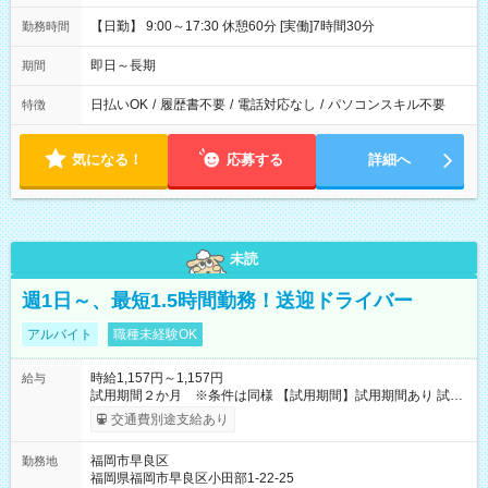
【日勤】 9:00～17:30 休憩60分 [実働]7時間30分
勤務時間
即日～長期
期間
日払いOK
/
履歴書不要
/
電話対応なし
/
パソコンスキル不要
特徴
気になる！
応募する
詳細へ
未読
週1日～、最短1.5時間勤務！送迎ドライバー
アルバイト
職種未経験OK
時給1,157円～1,157円
給与
試用期間２か月 ※条件は同様 【試用期間】試用期間あり 試用
期間の長さ：2ヶ月 雇用形態、給与は本採用時と同じです。
交通費別途支給あり
福岡市早良区
勤務地
福岡県福岡市早良区小田部1-22-25