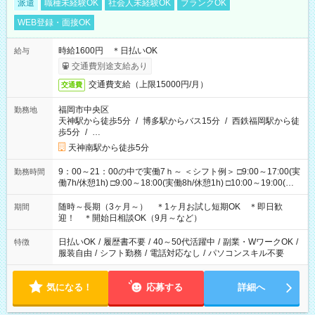
派遣
職種未経験OK
社会人未経験OK
ブランクOK
WEB登録・面接OK
時給1600円 ＊日払いOK
給与
交通費別途支給あり
交通費支給（上限15000円/月）
交通費
福岡市中央区
勤務地
天神駅から徒歩5分
/
博多駅からバス15分
/
西鉄福岡駅から徒
歩5分
/
…
天神南駅から徒歩5分
9：00～21：00の中で実働7ｈ～ ＜シフト例＞ □9:00～17:00(実
勤務時間
働7h/休憩1h) □9:00～18:00(実働8h/休憩1h) □10:00～19:00(実
働8h/休憩1h) □11:00～20:00(実働8h/休憩1h) □12:00～20:00(実
働7h/休憩1h) □12:00～21:00(実働7h/休憩1h) ＊固定OK ＊選べ
随時～長期（3ヶ月～） ＊1ヶ月お試し短期OK ＊即日歓
期間
る時間帯！
迎！ ＊開始日相談OK（9月～など）
日払いOK
/
履歴書不要
/
40～50代活躍中
/
副業・WワークOK
/
特徴
服装自由
/
シフト勤務
/
電話対応なし
/
パソコンスキル不要
気になる！
応募する
詳細へ