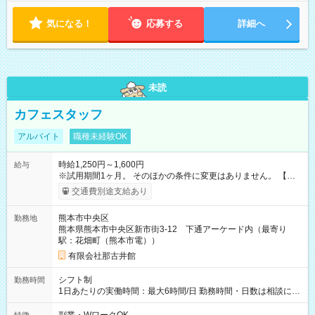
気になる！
応募する
詳細へ
未読
カフェスタッフ
アルバイト
職種未経験OK
時給1,250円～1,600円
給与
※試用期間1ヶ月。 そのほかの条件に変更はありません。 【試
用期間】試用期間あり 試用期間の長さ：1ヶ月 雇用形態、給与
交通費別途支給あり
は本採用時と同じです。
熊本市中央区
勤務地
熊本県熊本市中央区新市街3-12 下通アーケード内（最寄り
駅：花畑町（熊本市電））
有限会社那古井館
シフト制
勤務時間
1日あたりの実働時間：最大6時間/日 勤務時間・日数は相談に応
じます。 ★土日が入れる方を募集しています！