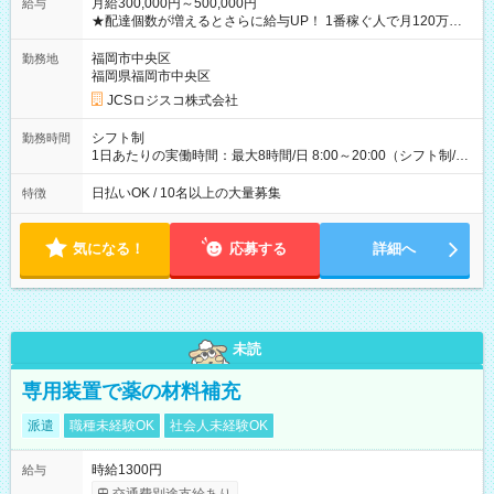
月給300,000円～500,000円
給与
★配達個数が増えるとさらに給与UP！ 1番稼ぐ人で月120万ほ
ど！ ・主要都市エリア 月収55万円／週5日稼働 月収65万~112
万円／週6日稼働 ・地方郊外エリア 月収40万円／週5日稼働 月
福岡市中央区
勤務地
収40万円~50万円／週6日稼働 ＜モデルイメージ＞ ■月収50万
福岡県福岡市中央区
円 (27歳男性/江東区在住)※元建築関係 1日150個配達×25日勤務
JCSロジスコ株式会社
(日休み) ■月収80万円(43歳男性/墨田区在住)※元営業 1日200個
配達×25日勤務(月休み) 【試用期間】試用期間なし
シフト制
勤務時間
1日あたりの実働時間：最大8時間/日 8:00～20:00（シフト制/実
働8時間） ※週5日勤務（場所次第では週4も有り） ※配達状況
によって時間外での勤務可能性有り ※案件により多少の前後あ
日払いOK / 10名以上の大量募集
特徴
り ※配達が完了次第、帰社OKです
気になる！
応募する
詳細へ
未読
専用装置で薬の材料補充
派遣
職種未経験OK
社会人未経験OK
時給1300円
給与