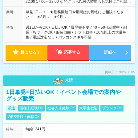
22:00 17:00～22:00 など こちら以外の時間もお気軽にご相談く
ださい！
単発1日～！ ★勤務開始日や期間はお気軽にご相談くださ
期間
い！ ＃8月～ ＃9月～
週1日からOK
/
日払いOK
/
履歴書不要
/
40～50代活躍中
/
副
特徴
業・WワークOK
/
服装自由
/
シフト勤務
/
10名以上の大量募
集
/
電話対応なし
/
パソコンスキル不要
気になる！
応募する
詳細へ
掲載日：2026.08.05
未読
1日単発×日払いOK！イベント会場での案内や
グッズ販売
派遣
職種未経験OK
社会人未経験OK
大学生歓迎
ブランクOK
WEB登録・面接OK
時給1241円
給与