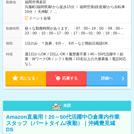
福岡市博多区
勤務地
呉服町(福岡県)駅から徒歩15分
/
福岡空港(鉄道)駅から自転車
10分
/
天神駅
/
…
イベント会場
様々な勤務時間があります。 ・07：00～19：00 ・09：00～
勤務時間
23：00 ・10：00～17：00 ・17：00～01：00 ・19：00～
03：00 etc イベント・ライブの開催時間によって変わりま
す。
1日のみ ＊急募：8月～、9月～など開始日相談OK
期間
週1日からOK
/
日払いOK
/
履歴書不要
/
40～50代活躍中
/
副
特徴
業・WワークOK
/
シフト勤務
/
10名以上の大量募集
/
電話対応
なし
気になる！
応募する
詳細へ
未読
Amazon直雇用！20～50代活躍中◎倉庫内作業
スタッフ（パートタイム/夜勤）｜沖縄豊見城
DS