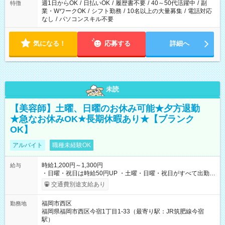
週1日からOK
/
日払いOK
/
履歴書不要
/
40～50代活躍中
/
副
特徴
業・WワークOK
/
シフト勤務
/
10名以上の大量募集
/
電話対応
なし
/
パソコンスキル不要
気になる！
応募する
詳細へ
未読
【美容師】土曜、日曜のお休み可能★夕方退勤
★急なお休みOK★長期休暇あり★【ブランク
OK】
アルバイト
職種未経験OK
時給1,200円～1,300円
給与
・日曜・祝日は時給50円UP ・土曜・日曜・祝日がすべて出勤可
能な方は、日曜・祝日の時給1,300円（入社から半年間は時給
交通費別途支給あり
1,250円になります) 【試用期間】試用期間あり 試用期間の長
さ：6ヶ月 ※ 雇用形態と給与に、本採用時と異なる部分があり
福岡市西区
勤務地
ます。 雇用形態：本採用時と同じです。 給与：時給 1,200
福岡県福岡市西区今宿1丁目1-33（最寄り駅：JR筑肥線今宿
円 ～ 1,250円
駅）