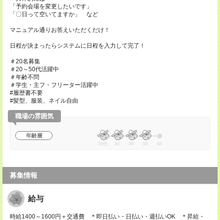
「予約会場を変更したいです」
「〇日って空いてますか」 など
マニュアル通りお答えいただくだけ！
日程が決まったらシステムに日程を入力して完了！
＃20名募集
＃20～50代活躍中
＃年齢不問
＃学生・主フ・フリーター活躍中
#履歴書不要
#髪型、服装、ネイル自由
職場の雰囲気
年齢層
20代
30
40
50
60
募集情報
給与
時給1400～1600円＋交通費 ＊即日払い・日払い・週払いOK ＊昇給・