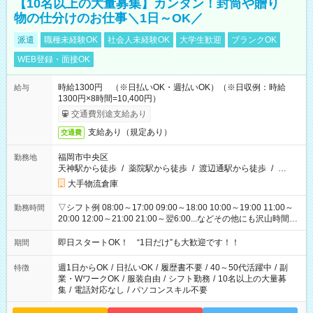
【10名以上の大量募集】カンタン！封筒や贈り
物の仕分けのお仕事＼1日～OK／
派遣
職種未経験OK
社会人未経験OK
大学生歓迎
ブランクOK
WEB登録・面接OK
時給1300円 （※日払いOK・週払いOK）（※日収例：時給
給与
1300円×8時間=10,400円）
交通費別途支給あり
支給あり（規定あり）
交通費
福岡市中央区
勤務地
天神駅から徒歩
/
薬院駅から徒歩
/
渡辺通駅から徒歩
/
…
大手物流倉庫
▽シフト例 08:00～17:00 09:00～18:00 10:00～19:00 11:00～
勤務時間
20:00 12:00～21:00 21:00～翌6:00...などその他にも沢山時間が
ございます！ 基本は実働8時間（休憩1時間）がメインですが、
他にもご希望があればご相談ください！
即日スタートOK！ “1日だけ”も大歓迎です！！
期間
週1日からOK
/
日払いOK
/
履歴書不要
/
40～50代活躍中
/
副
特徴
業・WワークOK
/
服装自由
/
シフト勤務
/
10名以上の大量募
集
/
電話対応なし
/
パソコンスキル不要