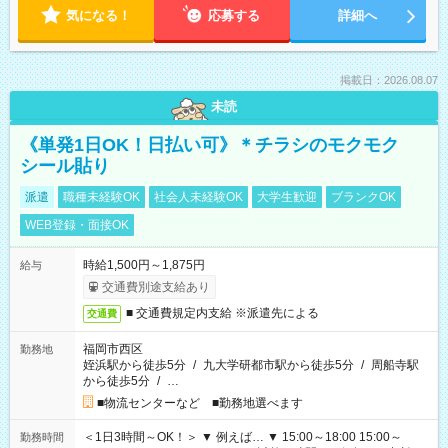
気になる！
応募する
詳細へ
掲載日：2026.08.07
未読
《単発1日OK！日払い可》＊チラシのモクモク
シール貼り
派遣
職種未経験OK
社会人未経験OK
大学生歓迎
ブランクOK
WEB登録・面接OK
時給1,500円～1,875円
給与
交通費別途支給あり
■ 交通費規定内支給 ※派遣先による
交通費
福岡市西区
勤務地
姪浜駅から徒歩5分
/
九大学研都市駅から徒歩5分
/
周船寺駅
から徒歩5分
/
…
■物流センターなど ■勤務地選べます
＜1日3時間～OK！＞ ▼ 例えば… ▼ 15:00～18:00 15:00～
勤務時間