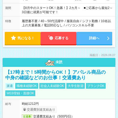
と休みを合わせたい」 「余裕を持って夕飯の準備がしたい」
「できれば残業はしたくない」 など、ご希望を教えてください
【8月中のスタートOK！急募！】2カ月～ ■ご応募から最短2～
期間
ね。 ※Wワーク希望の方へ 今ご覧のお仕事で希望する勤務時間
3日後に就業が可能です！
と、もう1つのお仕事の勤務時間。 合計で週40時間を超える場
合は応募できません。
履歴書不要
/
40～50代活躍中
/
服装自由
/
シフト勤務
/
10名以
特徴
上の大量募集
/
電話対応なし
/
パソコンスキル不要
気になる！
応募する
詳細へ
掲載日：2026.08.07
未読
【17時まで！5時間からOK！】アパレル商品の
中身の確認などのお仕事！交通費あり
派遣
職種未経験OK
社会人未経験OK
大学生歓迎
ブランクOK
WEB登録・面接OK
時給1212円
給与
交通費別途支給あり
交通費支給あり（500円/日）
交通費