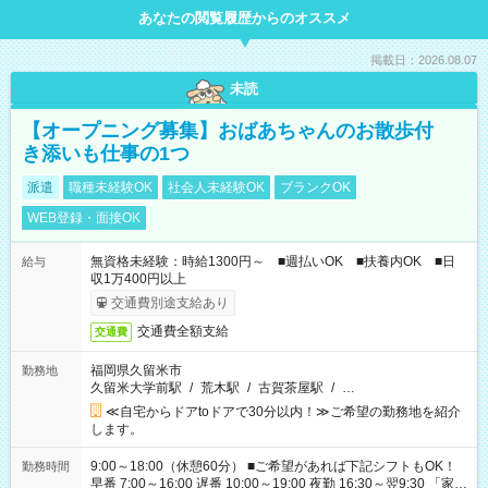
あなたの閲覧履歴からのオススメ
掲載日：2026.08.07
未読
【オープニング募集】おばあちゃんのお散歩付
き添いも仕事の1つ
派遣
職種未経験OK
社会人未経験OK
ブランクOK
WEB登録・面接OK
無資格未経験：時給1300円～ ■週払いOK ■扶養内OK ■日
給与
収1万400円以上
交通費別途支給あり
交通費全額支給
交通費
福岡県久留米市
勤務地
久留米大学前駅
/
荒木駅
/
古賀茶屋駅
/
…
≪自宅からドアtoドアで30分以内！≫ご希望の勤務地を紹介
します。
9:00～18:00（休憩60分） ■ご希望があれば下記シフトもOK！
勤務時間
早番 7:00～16:00 遅番 10:00～19:00 夜勤 16:30～翌9:30 「家族