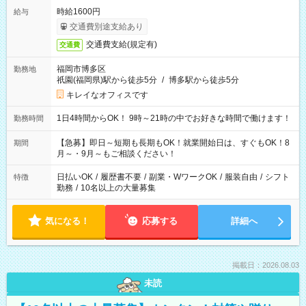
時給1600円
給与
交通費別途支給あり
交通費支給(規定有)
交通費
福岡市博多区
勤務地
祇園(福岡県)駅から徒歩5分
/
博多駅から徒歩5分
キレイなオフィスです
1日4時間からOK！ 9時～21時の中でお好きな時間で働けます！
勤務時間
【急募】即日～短期も長期もOK！就業開始日は、すぐもOK！8
期間
月～・9月～もご相談ください！
日払いOK
/
履歴書不要
/
副業・WワークOK
/
服装自由
/
シフト
特徴
勤務
/
10名以上の大量募集
気になる！
応募する
詳細へ
掲載日：2026.08.03
未読