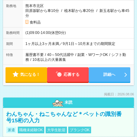
熊本市北区
勤務地
田原坂駅から車10分
/
植木駅から車20分
/
新玉名駅から車45
分
食料品
(1)09:00-14:00(休憩0分)
勤務時間
1ヶ月以上3ヶ月未満／9月1日～10月末までの期間限定
期間
履歴書不要
/
40～50代活躍中
/
副業・WワークOK
/
シフト勤
特徴
務
/
10名以上の大量募集
気になる！
応募する
詳細へ
掲載日：2026.08.06
未読
わんちゃん・ねこちゃんなど＊ペットの識別番
号15桁の入力
派遣
職種未経験OK
大学生歓迎
ブランクOK