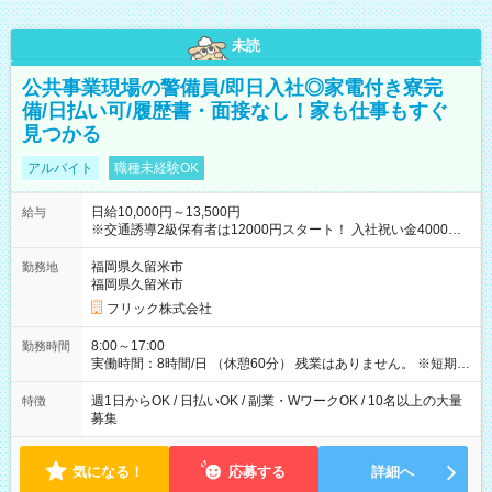
未読
公共事業現場の警備員/即日入社◎家電付き寮完
備/日払い可/履歴書・面接なし！家も仕事もすぐ
見つかる
アルバイト
職種未経験OK
日給10,000円～13,500円
給与
※交通誘導2級保有者は12000円スタート！ 入社祝い金4000円
【試用期間】試用期間なし
福岡県久留米市
勤務地
福岡県久留米市
フリック株式会社
8:00～17:00
勤務時間
実働時間：8時間/日 （休憩60分） 残業はありません。 ※短期の
募集は行っておりません。予めご了承くださいませ。
週1日からOK / 日払いOK / 副業・WワークOK / 10名以上の大量
特徴
募集
気になる！
応募する
詳細へ