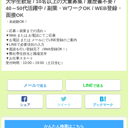
大学生歓迎 / 10名以上の大量募集 / 履歴書不要 /
40～50代活躍中 / 副業・WワークOK / WEB登録・
面接OK
・未経験OK！
＜応募～就業までの流れ＞
▼Web または お電話にてご応募
▼お電話 または メールにてLINE登録のご案内
▼LINEで必要項目の入力
▼面談を行い登録完了（Web登録OK！）
▼弊社専任担当と職場見学
▼お仕事スタート
受付時間：10:00～19:00（土日含む）
メール
LINE
で送る
で送る
シェア
ツイート
ブックマーク
かんたん検索はこちら