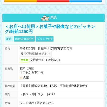
未読
＜お店へ出荷用＞お菓子や軽食などのピッキン
グ/時給1250円
派遣
職種未経験OK
ブランクOK
時給1250円 日額平均1万円/月額21万円
給与
交通費別途支給あり
交通費支給（規定あり）
交通費
福岡市東区
勤務地
千早駅から車15分
倉庫
【日勤】5勤2休 8:30～17:30（実働8時間/休憩60分）
勤務時間
・長期 ・即日スタートOK！
期間
シフト勤務
/
電話対応なし
特徴