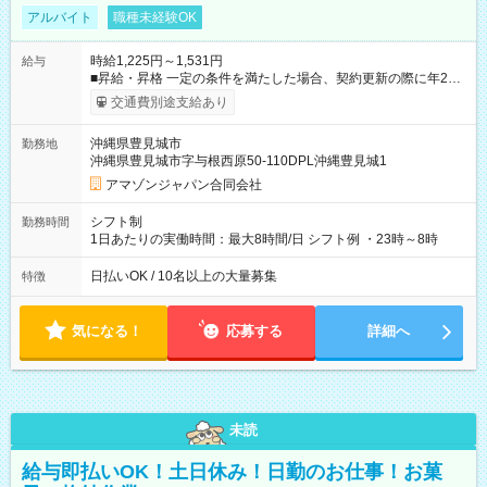
アルバイト
職種未経験OK
時給1,225円～1,531円
給与
■昇給・昇格 一定の条件を満たした場合、契約更新の際に年2回
まで昇給の機会があります。 ■正社員登用制度あり ※月末締/翌
交通費別途支給あり
月25日支払い ※時間外手当、別途支給 ※深夜割増賃金 (22:00～
翌5:00までは時給が25%UPします) ☆給与前払い制度有！
沖縄県豊見城市
勤務地
☆Amazon直雇用で安定して働けます！ 【試用期間】試用期間
沖縄県豊見城市字与根西原50-110DPL沖縄豊見城1
あり 試用期間の長さ：1週間 雇用形態、給与は本採用時と同じ
です。
アマゾンジャパン合同会社
シフト制
勤務時間
1日あたりの実働時間：最大8時間/日 シフト例 ・23時～8時
日払いOK / 10名以上の大量募集
特徴
気になる！
応募する
詳細へ
未読
給与即払いOK！土日休み！日勤のお仕事！お菓