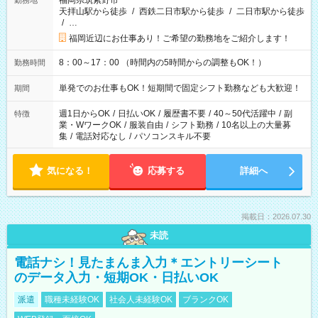
福岡県筑紫野市
勤務地
天拝山駅から徒歩
/
西鉄二日市駅から徒歩
/
二日市駅から徒歩
/
…
福岡近辺にお仕事あり！ご希望の勤務地をご紹介します！
8：00～17：00 （時間内の5時間からの調整もOK！）
勤務時間
単発でのお仕事もOK！短期間で固定シフト勤務なども大歓迎！
期間
週1日からOK
/
日払いOK
/
履歴書不要
/
40～50代活躍中
/
副
特徴
業・WワークOK
/
服装自由
/
シフト勤務
/
10名以上の大量募
集
/
電話対応なし
/
パソコンスキル不要
気になる！
応募する
詳細へ
掲載日：2026.07.30
未読
電話ナシ！見たまんま入力＊エントリーシート
のデータ入力・短期OK・日払いOK
派遣
職種未経験OK
社会人未経験OK
ブランクOK