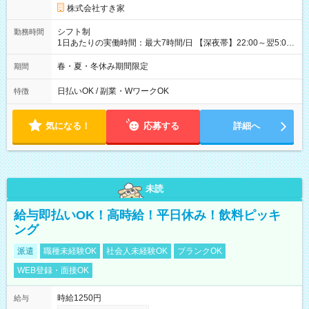
同時給）
株式会社すき家
シフト制
勤務時間
1日あたりの実働時間：最大7時間/日 【深夜帯】22:00～翌5:00
週2日～・1日2h～OK◎ ※22:00から翌5:00までは18歳以上の方
のみ勤務可能です（18歳未満の深夜業務禁止のため） ★深夜で
春・夏・冬休み期間限定
期間
も安心して働けます★ すき家では、ワンオペを禁止していま
す。 必ず、2名以上での勤務を行いますので、安心して働けま
日払いOK / 副業・WワークOK
特徴
す。
気になる！
応募する
詳細へ
未読
給与即払いOK！高時給！平日休み！飲料ピッキ
ング
派遣
職種未経験OK
社会人未経験OK
ブランクOK
WEB登録・面接OK
時給1250円
給与