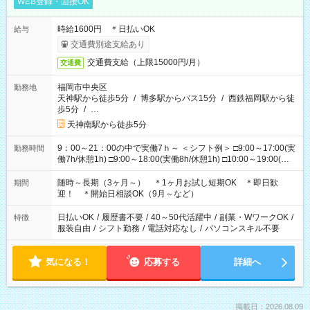
WEB登録・面接OK
時給1600円 ＊日払いOK
給与
交通費別途支給あり
交通費支給（上限15000円/月）
交通費
福岡市中央区
勤務地
天神駅から徒歩5分
/
博多駅からバス15分
/
西鉄福岡駅から徒
歩5分
/
…
天神南駅から徒歩5分
9：00～21：00の中で実働7ｈ～ ＜シフト例＞ □9:00～17:00(実
勤務時間
働7h/休憩1h) □9:00～18:00(実働8h/休憩1h) □10:00～19:00(実
働8h/休憩1h) □11:00～20:00(実働8h/休憩1h) □12:00～20:00(実
働7h/休憩1h) □12:00～21:00(実働7h/休憩1h) ＊固定OK ＊選べ
随時～長期（3ヶ月～） ＊1ヶ月お試し短期OK ＊即日歓
期間
る時間帯！
迎！ ＊開始日相談OK（9月～など）
日払いOK
/
履歴書不要
/
40～50代活躍中
/
副業・WワークOK
/
特徴
服装自由
/
シフト勤務
/
電話対応なし
/
パソコンスキル不要
気になる！
応募する
詳細へ
掲載日：2026.08.09