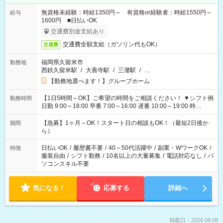
無資格未経験：時給1350円～ 有資格or経験者：時給1550円～
給与
1600円 ■日払いOK
交通費別途支給あり
交通費全額支給（ガソリン代もOK）
交通費
福岡県久留米市
勤務地
西鉄久留米駅
/
大善寺駅
/
三潴駅
/
…
【勤務地選べます！】グループホーム
【1日5時間～OK】ご希望の時間をご相談ください！ ▼シフト例
勤務時間
日勤 9:00～18:00 早番 7:00～16:00 遅番 10:00～19:00 時
短 10:00～15:00 上記はあくまで一例です。 「夕方までには帰
宅しておきたい」 「朝はゆっくりのスタートがいい」 「お昼の
【急募】1ヶ月～OK！スタート日の相談もOK！（最短2日後か
期間
時間を有効に使いたい」 など、ご希望があれば教えてください
ら）
ね。
日払いOK
/
履歴書不要
/
40～50代活躍中
/
副業・WワークOK
/
特徴
服装自由
/
シフト勤務
/
10名以上の大量募集
/
電話対応なし
/
パ
ソコンスキル不要
気になる！
応募する
詳細へ
掲載日：2026.08.08