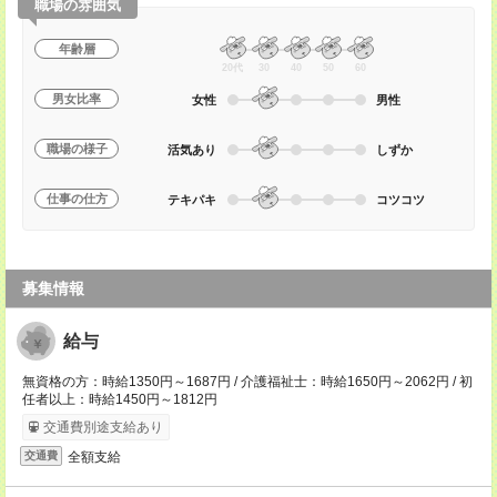
職場の雰囲気
年齢層
20代
30
40
50
60
男女比率
女性
男性
職場の様子
活気あり
しずか
仕事の仕方
テキパキ
コツコツ
募集情報
給与
無資格の方：時給1350円～1687円 / 介護福祉士：時給1650円～2062円 / 初
任者以上：時給1450円～1812円
交通費別途支給あり
全額支給
交通費