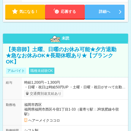
気になる！
応募する
詳細へ
未読
【美容師】土曜、日曜のお休み可能★夕方退勤
★急なお休みOK★長期休暇あり★【ブランク
OK】
アルバイト
職種未経験OK
時給1,200円～1,300円
給与
・日曜・祝日は時給50円UP ・土曜・日曜・祝日がすべて出勤可
能な方は、日曜・祝日の時給1,300円（入社から半年間は時給
交通費別途支給あり
1,250円になります) 【試用期間】試用期間あり 試用期間の長
さ：6ヶ月 ※ 雇用形態と給与に、本採用時と異なる部分があり
福岡市西区
勤務地
ます。 雇用形態：本採用時と同じです。 給与：時給 1,200
福岡県福岡市西区今宿1丁目1-33（最寄り駅：JR筑肥線今宿
円 ～ 1,250円
駅）
ヘアーメイクココロ
シフト制
勤務時間