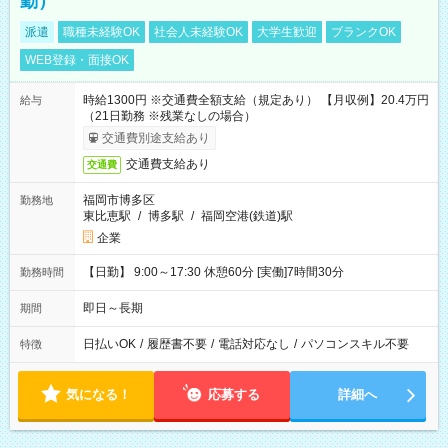
勤）
派遣
職種未経験OK
社会人未経験OK
大学生歓迎
ブランクOK
WEB登録・面接OK
時給1300円 ※交通費全額支給（規定あり） 【月収例】20.4万円
給与
（21日勤務 ※残業なしの場合）
交通費別途支給あり
交通費支給あり
交通費
福岡市博多区
勤務地
東比恵駅
/
博多駅
/
福岡空港(鉄道)駅
企業
【日勤】 9:00～17:30 休憩60分 [実働]7時間30分
勤務時間
即日～長期
期間
日払いOK
/
履歴書不要
/
電話対応なし
/
パソコンスキル不要
特徴
気になる！
応募する
詳細へ