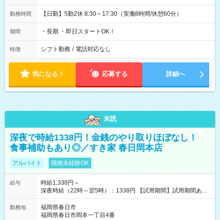
【日勤】5勤2休 8:30～17:30（実働8時間/休憩60分）
勤務時間
・長期 ・即日スタートOK！
期間
シフト勤務
/
電話対応なし
特徴
気になる！
応募する
詳細へ
未読
深夜で時給1338円！金銭のやり取りほぼなし！
食事補助もあり◎／すき家 春日岡本店
アルバイト
職種未経験OK
時給1,338円～
給与
深夜時給（22時～翌5時）：1338円 【試用期間】試用期間あり
試用期間の長さ：1ヶ月 雇用形態、給与は本採用時と同じです。
試用期間の実態は30日（※条件変更なし）ですが、切り上げで
福岡県春日市
勤務地
一ヶ月とさせていただきます。 研修制度あり：15時間(研修中も
福岡県春日市岡本一丁目4番