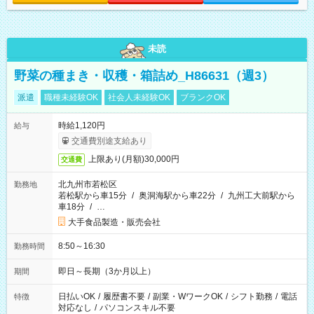
未読
野菜の種まき・収穫・箱詰め_H86631（週3）
派遣
職種未経験OK
社会人未経験OK
ブランクOK
時給1,120円
給与
交通費別途支給あり
上限あり(月額)30,000円
交通費
北九州市若松区
勤務地
若松駅から車15分
/
奥洞海駅から車22分
/
九州工大前駅から
車18分
/
…
大手食品製造・販売会社
8:50～16:30
勤務時間
即日～長期（3か月以上）
期間
日払いOK
/
履歴書不要
/
副業・WワークOK
/
シフト勤務
/
電話
特徴
対応なし
/
パソコンスキル不要