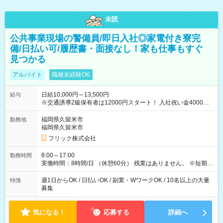
未読
公共事業現場の警備員/即日入社◎家電付き寮完
備/日払い可/履歴書・面接なし！家も仕事もすぐ
見つかる
アルバイト
職種未経験OK
日給10,000円～13,500円
給与
※交通誘導2級保有者は12000円スタート！ 入社祝い金4000円
【試用期間】試用期間なし
福岡県久留米市
勤務地
福岡県久留米市
フリック株式会社
8:00～17:00
勤務時間
実働時間：8時間/日 （休憩60分） 残業はありません。 ※短期の
募集は行っておりません。予めご了承くださいませ。
週1日からOK / 日払いOK / 副業・WワークOK / 10名以上の大量
特徴
募集
気になる！
応募する
詳細へ