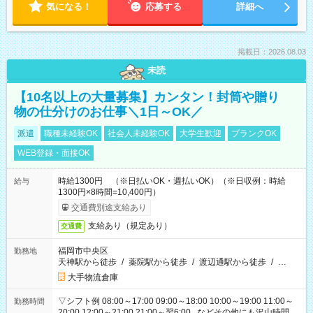
気になる！
応募する
詳細へ
掲載日：2026.08.03
未読
【10名以上の大量募集】カンタン！封筒や贈り
物の仕分けのお仕事＼1日～OK／
派遣
職種未経験OK
社会人未経験OK
大学生歓迎
ブランクOK
WEB登録・面接OK
時給1300円 （※日払いOK・週払いOK）（※日収例：時給
給与
1300円×8時間=10,400円）
交通費別途支給あり
支給あり（規定あり）
交通費
福岡市中央区
勤務地
天神駅から徒歩
/
薬院駅から徒歩
/
渡辺通駅から徒歩
/
…
大手物流倉庫
▽シフト例 08:00～17:00 09:00～18:00 10:00～19:00 11:00～
勤務時間
20:00 12:00～21:00 21:00～翌6:00...などその他にも沢山時間が