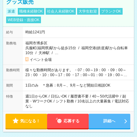
グッズ販売
派遣
職種未経験OK
社会人未経験OK
大学生歓迎
ブランクOK
WEB登録・面接OK
時給1241円
給与
福岡市博多区
勤務地
呉服町(福岡県)駅から徒歩15分
/
福岡空港(鉄道)駅から自転車
10分
/
天神駅
/
…
イベント会場
様々な勤務時間があります。 ・07：00～19：00 ・09：00～
勤務時間
23：00 ・10：00～17：00 ・17：00～01：00 ・19：00～
03：00 etc イベント・ライブの開催時間によって変わりま
す。
1日のみ ＊急募：8月～、9月～など開始日相談OK
期間
週1日からOK
/
日払いOK
/
履歴書不要
/
40～50代活躍中
/
副
特徴
業・WワークOK
/
シフト勤務
/
10名以上の大量募集
/
電話対応
なし
気になる！
応募する
詳細へ