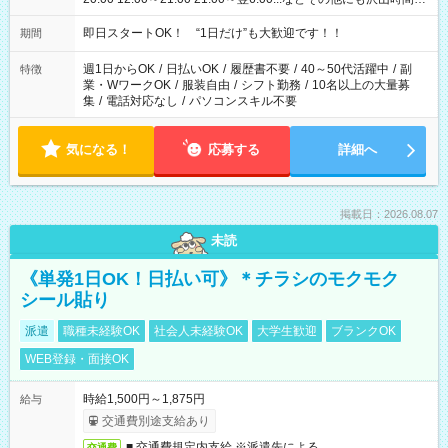
ございます！ 基本は実働8時間（休憩1時間）がメインですが、
他にもご希望があればご相談ください！
即日スタートOK！ “1日だけ”も大歓迎です！！
期間
週1日からOK
/
日払いOK
/
履歴書不要
/
40～50代活躍中
/
副
特徴
業・WワークOK
/
服装自由
/
シフト勤務
/
10名以上の大量募
集
/
電話対応なし
/
パソコンスキル不要
気になる！
応募する
詳細へ
掲載日：2026.08.07
未読
《単発1日OK！日払い可》＊チラシのモクモク
シール貼り
派遣
職種未経験OK
社会人未経験OK
大学生歓迎
ブランクOK
WEB登録・面接OK
時給1,500円～1,875円
給与
交通費別途支給あり
■ 交通費規定内支給 ※派遣先による
交通費