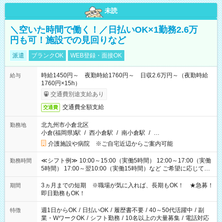
未読
＼空いた時間で働く！／日払いOK×1勤務2.6万
円も可！施設での見回りなど
派遣
ブランクOK
WEB登録・面接OK
時給1450円～ 夜勤時給1760円～ 日収2.6万円～（夜勤時給
給与
1760円×15h）
交通費別途支給あり
交通費全額支給
交通費
北九州市小倉北区
勤務地
小倉(福岡県)駅
/
西小倉駅
/
南小倉駅
/
…
介護施設や病院 ※ご自宅近辺からご案内可能
≪シフト例≫ 10:00～15:00（実働5時間） 12:00～17:00（実働
勤務時間
5時間） 17:00～翌10:00（実働15時間）など ご希望に応じて、
働く時間は調整できます！ お気軽に担当へ相談ください！
3ヵ月までの短期 ※職場が気に入れば、長期もOK！ ★急募！
期間
即日勤務もOK！
週1日からOK
/
日払いOK
/
履歴書不要
/
40～50代活躍中
/
副
特徴
業・WワークOK
/
シフト勤務
/
10名以上の大量募集
/
電話対応