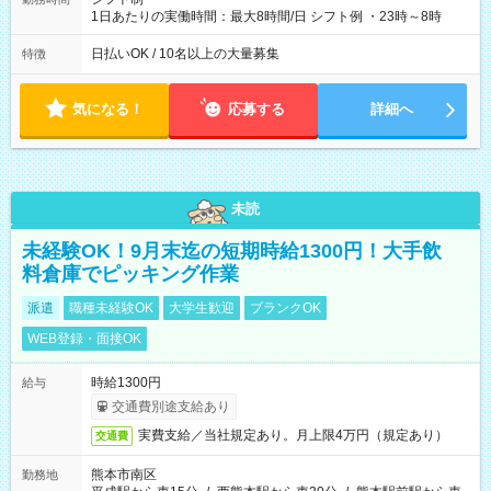
1日あたりの実働時間：最大8時間/日 シフト例 ・23時～8時
日払いOK / 10名以上の大量募集
特徴
気になる！
応募する
詳細へ
未読
未経験OK！9月末迄の短期時給1300円！大手飲
料倉庫でピッキング作業
派遣
職種未経験OK
大学生歓迎
ブランクOK
WEB登録・面接OK
時給1300円
給与
交通費別途支給あり
実費支給／当社規定あり。月上限4万円（規定あり）
交通費
熊本市南区
勤務地