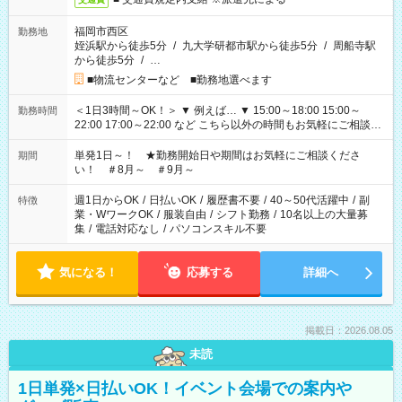
福岡市西区
勤務地
姪浜駅から徒歩5分
/
九大学研都市駅から徒歩5分
/
周船寺駅
から徒歩5分
/
…
■物流センターなど ■勤務地選べます
＜1日3時間～OK！＞ ▼ 例えば… ▼ 15:00～18:00 15:00～
勤務時間
22:00 17:00～22:00 など こちら以外の時間もお気軽にご相談く
ださい！
単発1日～！ ★勤務開始日や期間はお気軽にご相談くださ
期間
い！ ＃8月～ ＃9月～
週1日からOK
/
日払いOK
/
履歴書不要
/
40～50代活躍中
/
副
特徴
業・WワークOK
/
服装自由
/
シフト勤務
/
10名以上の大量募
集
/
電話対応なし
/
パソコンスキル不要
気になる！
応募する
詳細へ
掲載日：2026.08.05
未読
1日単発×日払いOK！イベント会場での案内や