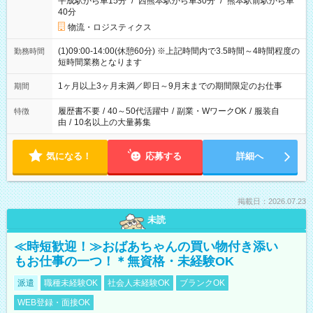
平成駅から車15分
/
西熊本駅から車30分
/
熊本駅前駅から車
40分
物流・ロジスティクス
(1)09:00-14:00(休憩60分) ※上記時間内で3.5時間～4時間程度の
勤務時間
短時間業務となります
1ヶ月以上3ヶ月未満／即日～9月末までの期間限定のお仕事
期間
履歴書不要
/
40～50代活躍中
/
副業・WワークOK
/
服装自
特徴
由
/
10名以上の大量募集
気になる！
応募する
詳細へ
掲載日：2026.07.23
未読
≪時短歓迎！≫おばあちゃんの買い物付き添い
もお仕事の一つ！＊無資格・未経験OK
派遣
職種未経験OK
社会人未経験OK
ブランクOK
WEB登録・面接OK