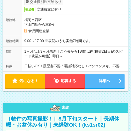
交通費別途支給あり
交通費支給有り
交通費
福岡市西区
勤務地
下山門駅から車8分
食品関連企業
9:00～17:00 ※表記のうち実働7時間です。
勤務時間
1ヶ月以上3ヶ月未満【ご応募から1週間以内(最短2日目)のスピ
期間
ード就業が可能】即日～
日払いOK
/
履歴書不要
/
電話対応なし
/
パソコンスキル不要
特徴
気になる！
応募する
詳細へ
未読
［物件の写真撮影！］8月下旬スタート｜長期休
暇・お盆休み有り｜未経験OK！(ks1sr02)