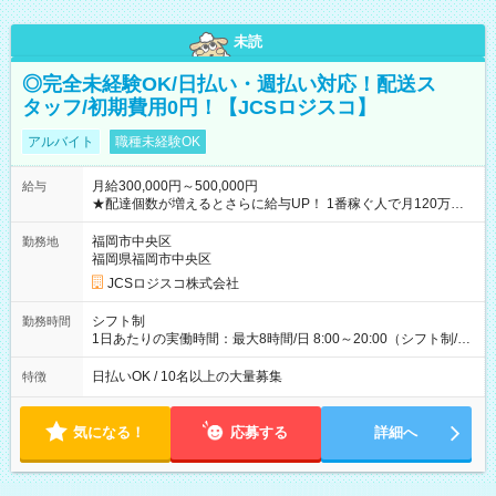
未読
◎完全未経験OK/日払い・週払い対応！配送ス
タッフ/初期費用0円！【JCSロジスコ】
アルバイト
職種未経験OK
月給300,000円～500,000円
給与
★配達個数が増えるとさらに給与UP！ 1番稼ぐ人で月120万ほ
ど！ ・主要都市エリア 月収55万円／週5日稼働 月収65万~112
万円／週6日稼働 ・地方郊外エリア 月収40万円／週5日稼働 月
福岡市中央区
勤務地
収40万円~50万円／週6日稼働 ＜モデルイメージ＞ ■月収50万
福岡県福岡市中央区
円 (27歳男性/江東区在住)※元建築関係 1日150個配達×25日勤務
JCSロジスコ株式会社
(日休み) ■月収80万円(43歳男性/墨田区在住)※元営業 1日200個
配達×25日勤務(月休み) 【試用期間】試用期間なし
シフト制
勤務時間
1日あたりの実働時間：最大8時間/日 8:00～20:00（シフト制/実
働8時間） ※週5日勤務（場所次第では週4も有り） ※配達状況
によって時間外での勤務可能性有り ※案件により多少の前後あ
日払いOK / 10名以上の大量募集
特徴
り ※配達が完了次第、帰社OKです
気になる！
応募する
詳細へ