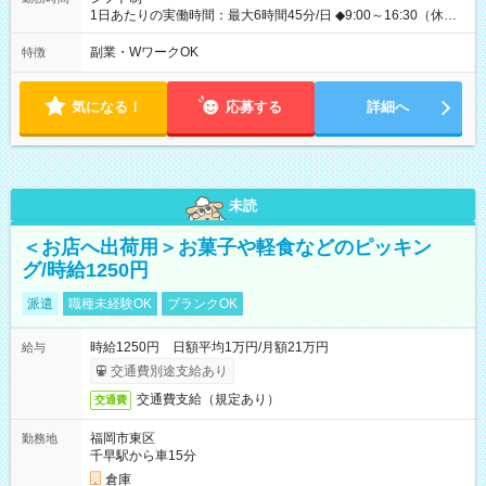
1日あたりの実働時間：最大6時間45分/日 ◆9:00～16:30（休憩
45分） ◇週2日~OK！！ ◆残業レッスン一切なし ◇休みの日の
講習参加、モデルハント一切なし ☆★☆★☆★☆★☆ 上記の条件
副業・WワークOK
特徴
以外でも、 午前のみ、午後のみ、フルタイムなど、 就業時間の
ご希望があったらぜひご相談ください！ もちろん、週の出勤日
数も相談OKです！ ☆★☆★☆★☆★☆★☆
気になる！
応募する
詳細へ
未読
＜お店へ出荷用＞お菓子や軽食などのピッキン
グ/時給1250円
派遣
職種未経験OK
ブランクOK
時給1250円 日額平均1万円/月額21万円
給与
交通費別途支給あり
交通費支給（規定あり）
交通費
福岡市東区
勤務地
千早駅から車15分
倉庫