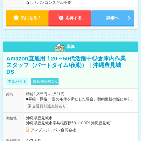
なし
/
パソコンスキル不要
気になる！
応募する
詳細へ
未読
Amazon直雇用！20～50代活躍中◎倉庫内作業
スタッフ（パートタイム/夜勤）｜沖縄豊見城
DS
アルバイト
職種未経験OK
時給1,225円～1,531円
給与
■昇給・昇格 一定の条件を満たした場合、契約更新の際に年2回
まで昇給の機会があります。 ■正社員登用制度あり ※月末締/翌
交通費別途支給あり
月25日支払い ※時間外手当、別途支給 ※深夜割増賃金 (22:00～
翌5:00までは時給が25%UPします) ☆給与前払い制度有！
沖縄県豊見城市
勤務地
☆Amazon直雇用で安定して働けます！ 【試用期間】試用期間
沖縄県豊見城市字与根西原50-110DPL沖縄豊見城1
あり 試用期間の長さ：1週間 雇用形態、給与は本採用時と同じ
です。
アマゾンジャパン合同会社
シフト制
勤務時間