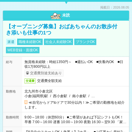
掲載日：2026.08.05
未読
【オープニング募集】おばあちゃんのお散歩付
き添いも仕事の1つ
派遣
職種未経験OK
社会人未経験OK
ブランクOK
WEB登録・面接OK
無資格未経験：時給1350円～ ■週払いOK ■扶養内OK ■日
給与
収1万800円以上
交通費別途支給あり
交通費全額支給
交通費
北九州市小倉北区
勤務地
小倉(福岡県)駅
/
西小倉駅
/
南小倉駅
/
…
≪自宅からドアtoドアで30分以内！≫ご希望の勤務地を紹介
します。
9:00～18:00（休憩60分） ■ご希望があれば下記シフトもOK！
勤務時間
早番 7:00～16:00 遅番 10:00～19:00 夜勤 16:30～翌9:30 「家族
と休みを合わせたい」 「余裕を持って夕飯の準備がしたい」
「できれば残業はしたくない」 など、ご希望を教えてください