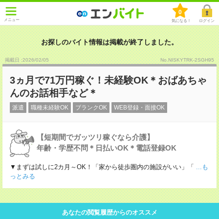
0
メニュー
気になる！
ログイン
お探しのバイト情報は掲載が終了しました。
掲載日 :2026
/
02
/
05
No.NISKYTRK-2SGH95
3ヵ月で71万円稼ぐ！未経験OK＊おばあちゃ
んのお話相手など＊
派遣
職種未経験OK
ブランクOK
WEB登録・面接OK
【短期間でガッツリ稼ぐなら介護】
年齢・学歴不問＊日払いOK＊電話登録OK
▼まずは試しに2カ月～OK！「家から徒歩圏内の施設がいい」「
...も
っとみる
あなたの閲覧履歴からのオススメ