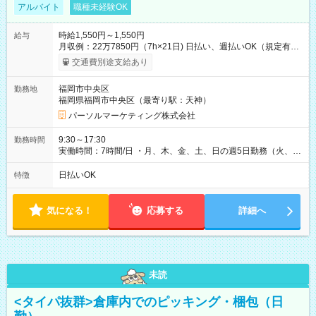
アルバイト
職種未経験OK
時給1,550円～1,550円
給与
月収例：22万7850円（7h×21日) 日払い、週払いOK（規定有
り） 【試用期間】試用期間なし
交通費別途支給あり
福岡市中央区
勤務地
福岡県福岡市中央区（最寄り駅：天神）
パーソルマーケティング株式会社
9:30～17:30
勤務時間
実働時間：7時間/日 ・月、木、金、土、日の週5日勤務（火、水
は固定休です／GW、お盆、年末年始等、長期休暇有り！） ・
ワンシフト！ ・残業ほぼナシ（0～5h/月）
日払いOK
特徴
気になる！
応募する
詳細へ
未読
<タイパ抜群>倉庫内でのピッキング・梱包（日