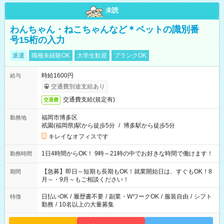
未読
わんちゃん・ねこちゃんなど＊ペットの識別番
号15桁の入力
派遣
職種未経験OK
大学生歓迎
ブランクOK
時給1600円
給与
交通費別途支給あり
交通費支給(規定有)
交通費
福岡市博多区
勤務地
祇園(福岡県)駅から徒歩5分
/
博多駅から徒歩5分
キレイなオフィスです
1日4時間からOK！ 9時～21時の中でお好きな時間で働けます！
勤務時間
【急募】即日～短期も長期もOK！就業開始日は、すぐもOK！8
期間
月～・9月～もご相談ください！
日払いOK
/
履歴書不要
/
副業・WワークOK
/
服装自由
/
シフト
特徴
勤務
/
10名以上の大量募集