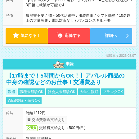
【8月中のスタートOK！急募！】2カ月～ ■ご応募から最短2～
期間
ね。 ※Wワーク希望の方へ 今ご覧のお仕事で希望する勤務時間
3日後に就業が可能です！
と、もう1つのお仕事の勤務時間。 合計で週40時間を超える場
合は応募できません。
履歴書不要
/
40～50代活躍中
/
服装自由
/
シフト勤務
/
10名以
特徴
上の大量募集
/
電話対応なし
/
パソコンスキル不要
気になる！
応募する
詳細へ
掲載日：2026.08.07
未読
【17時まで！5時間からOK！】アパレル商品の
中身の確認などのお仕事！交通費あり
派遣
職種未経験OK
社会人未経験OK
大学生歓迎
ブランクOK
WEB登録・面接OK
時給1212円
給与
交通費別途支給あり
交通費支給あり（500円/日）
交通費