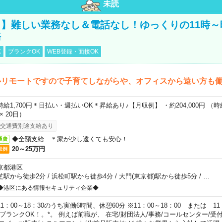
未読
】難しい業務なし＆電話なし！ゆっくりの11時～
務
K
ブランクOK
WEB登録・面接OK
ルリモートですので子育てしながらや、オフィスから遠い方も
時給1,700円＊日払い・週払いOK＊昇給あり♪【月収例】 ・約204,000円 （時給1
 × 20日）
交通費別途支給あり
◆全額支給 ＊家が少し遠くても安心！
通費
20～25万円
収例
京都港区
芝駅から徒歩2分
/
浜松町駅から徒歩4分
/
大門(東京都)駅から徒歩5分
/
…
◆港区にある情報セキュリティ企業◆
11：00～18：30のうち実働6時間、休憩60分 ※11：00～18：00 または 11
。ブランクOK！。*。 例えば前職が、 在宅/財団法人/事務/コールセンター/受