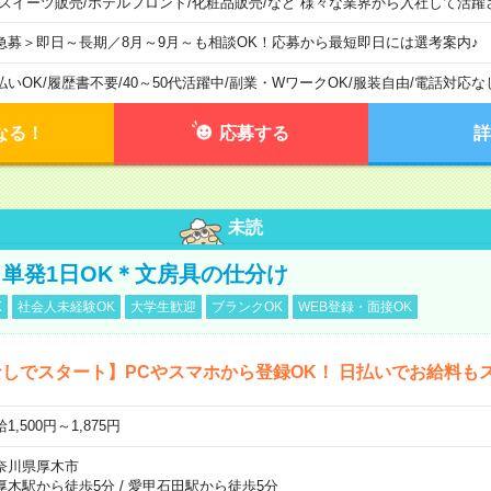
 スイーツ販売/ホテルフロント/化粧品販売/など 様々な業界から入社して活躍
急募＞即日～長期／8月～9月～も相談OK！応募から最短即日には選考案内♪
払いOK
/
履歴書不要
/
40～50代活躍中
/
副業・WワークOK
/
服装自由
/
電話対応な
なる！
応募する
詳
未読
単発1日OK＊文房具の仕分け
K
社会人未経験OK
大学生歓迎
ブランクOK
WEB登録・面接OK
しでスタート】PCやスマホから登録OK！ 日払いでお給料も
1,500円～1,875円
奈川県厚木市
厚木駅から徒歩5分
/
愛甲石田駅から徒歩5分