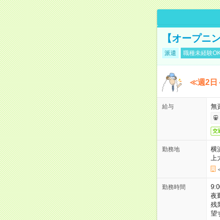
【オープニン
派遣
職種未経験O
≪週2日
無
給与
交
横
勤務地
上
9:
勤務時間
夜
残
望