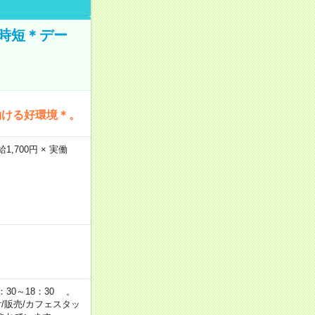
時短＊デー
働ける好環境＊。
,700円 × 実働
：30～18：30 。
付/販売/カフェスタッ