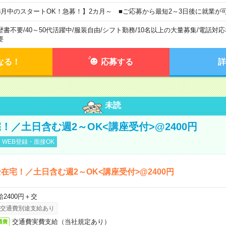
8月中のスタートOK！急募！】2カ月～ ■ご応募から最短2～3日後に就業が
歴書不要
/
40～50代活躍中
/
服装自由
/
シフト勤務
/
10名以上の大量募集
/
電話対応
要
なる！
応募する
詳
未読
！／土日含む週2～OK<講座受付>@2400円
WEB登録・面接OK
在宅！／土日含む週2～OK<講座受付>@2400円
給2400円＋交
交通費別途支給あり
交通費実費支給（当社規定あり）
通費