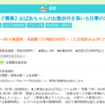
未読
グ募集】おばあちゃんのお散歩付き添いも仕事の
K
社会人未経験OK
ブランクOK
WEB登録・面接OK
～OK≫無資格・未経験でも時給1500円～！土日祝休みもOK
資格未経験：時給1500円～ ■週払いOK ■扶養内OK ■日収1万2000円以上
交通費別途支給あり
交通費全額支給
通費
浜市港南区
大岡駅
/
港南台駅
/
上永谷駅
/
…
≪自宅からドアtoドアで30分以内！≫ご希望の勤務地を紹介します。
00～18:00（休憩60分） ■ご希望があれば下記シフトもOK！ 早番 7:00～16:00 遅
勤 16:30～翌9:30 「家族と休みを合わせたい」 「余裕を持って夕飯の準備
業はしたくない」 など、ご希望を教えてくださいね。 ※Wワーク希望の方へ
する勤務時間と、もう1つのお仕事の勤務時間。 合計で週40時間を超える場