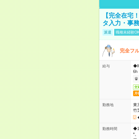
【完全在宅！
タ入力・事
派遣
職種未経験O
完全フ
◆
給与
6h
交
月
東
勤務地
竹
◆
勤務時間
*