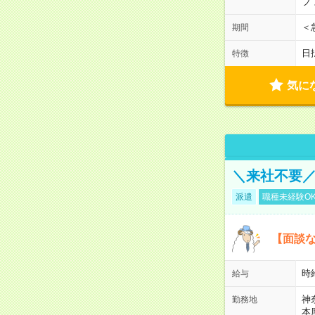
フ
＜
期間
日
特徴
気に
＼来社不要／
派遣
職種未経験O
【面談な
時給
給与
神
勤務地
本