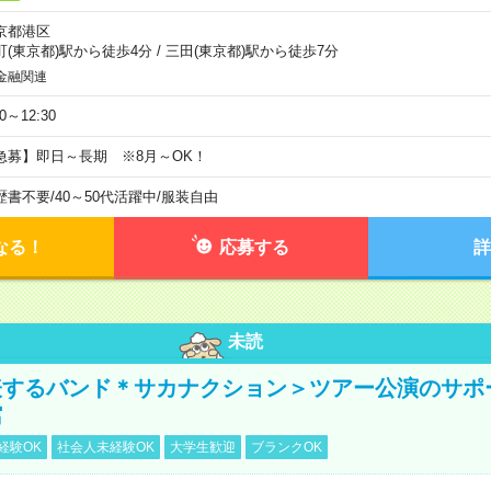
京都港区
町(東京都)駅から徒歩4分
/
三田(東京都)駅から徒歩7分
金融関連
30～12:30
急募】即日～長期 ※8月～OK！
歴書不要
/
40～50代活躍中
/
服装自由
なる！
応募する
詳
未読
表するバンド＊サカナクション＞ツアー公演のサポ
館
経験OK
社会人未経験OK
大学生歓迎
ブランクOK