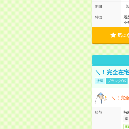
【
期間
履
特徴
不
気に
＼！完全在宅
派遣
ブランクOK
＼！完全
時
給与
交