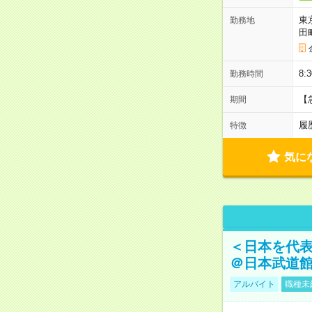
東
勤務地
田
8:
勤務時間
【
期間
履
特徴
気に
＜日本を代
＠日本武道
アルバイト
職種未