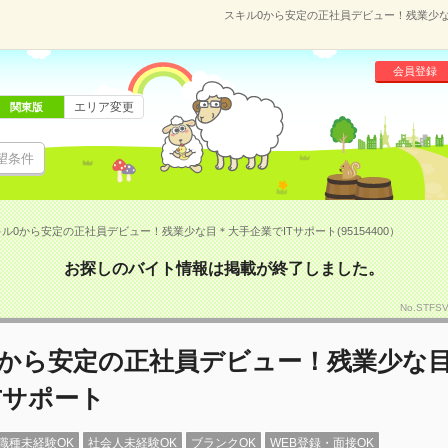
スキル0から安定の正社員デビュー！残業少な目
会員登録
エリア変更
関東版
望条件
ル0から安定の正社員デビュー！残業少な目＊大手企業でITサポート(95154400）
お探しのバイト情報は掲載が終了しました。
No.STFS
0から安定の正社員デビュー！残業少な
Tサポート
職種未経験OK
社会人未経験OK
ブランクOK
WEB登録・面接OK