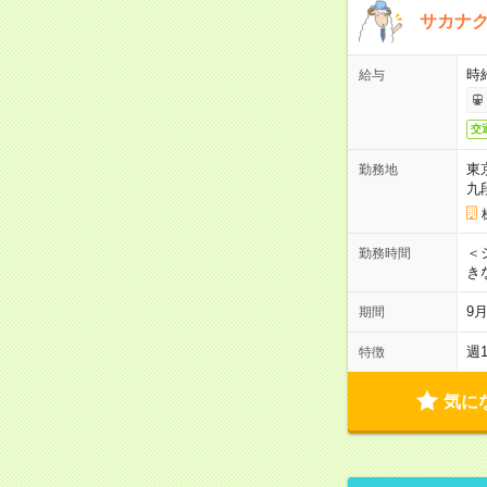
サカナク
時
給与
交
東
勤務地
九
＜シ
勤務時間
き
9
期間
週
特徴
気に