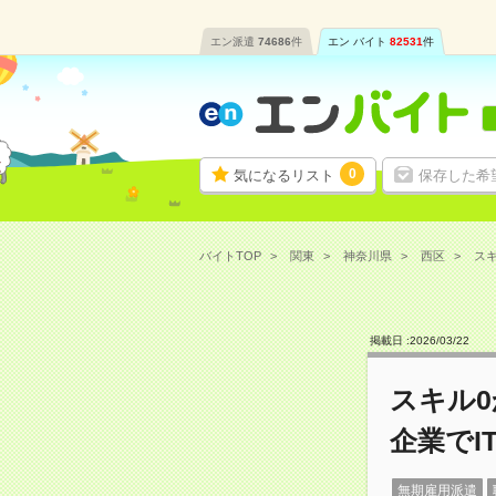
エン派遣
74686
件
エン バイト
82531
件
0
気になるリスト
保存した希
バイトTOP
関東
神奈川県
西区
スキ
掲載日 :
2026
/
03
/
22
スキル
企業でI
無期雇用派遣