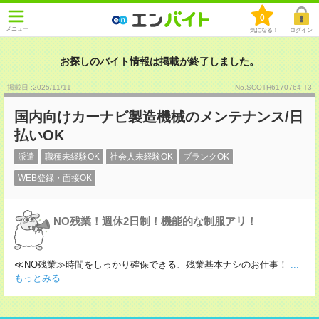
0
メニュー
気になる！
ログイン
お探しのバイト情報は掲載が終了しました。
掲載日 :2025
/
11
/
11
No.SCOTH6170764-T3
国内向けカーナビ製造機械のメンテナンス/日
払いOK
派遣
職種未経験OK
社会人未経験OK
ブランクOK
WEB登録・面接OK
NO残業！週休2日制！機能的な制服アリ！
≪NO残業≫時間をしっかり確保できる、残業基本ナシのお仕事！
...
もっとみる