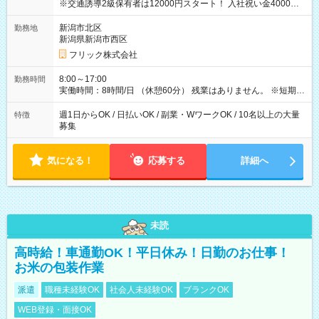
※交通誘導2級保有者は12000円スタート！ 入社祝い金4000円
【試用期間】試用期間なし
新潟市北区
勤務地
新潟県新潟市西区
フリック株式会社
8:00～17:00
勤務時間
実働時間：8時間/日 （休憩60分） 残業はありません。 ※短期の
募集は行っておりません。予めご了承くださいませ。
週1日からOK / 日払いOK / 副業・WワークOK / 10名以上の大量
特徴
募集
気になる！
応募する
詳細へ
未読
高時給！車通勤OK！平日休み！日勤のお仕事！
お米の包装作業
派遣
職種未経験OK
社会人未経験OK
ブランクOK
WEB登録・面接OK