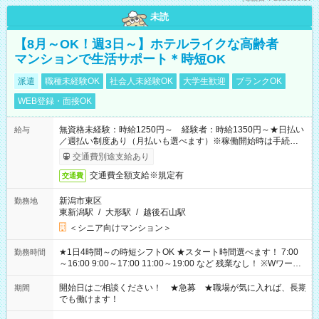
未読
【8月～OK！週3日～】ホテルライクな高齢者
マンションで生活サポート＊時短OK
派遣
職種未経験OK
社会人未経験OK
大学生歓迎
ブランクOK
WEB登録・面接OK
無資格未経験：時給1250円～ 経験者：時給1350円～★日払い
給与
／週払い制度あり（月払いも選べます）※稼働開始時は手続き完
了次第のお支払いとなります。
交通費別途支給あり
交通費全額支給※規定有
交通費
新潟市東区
勤務地
東新潟駅
/
大形駅
/
越後石山駅
＜シニア向けマンション＞
★1日4時間～の時短シフトOK ★スタート時間選べます！ 7:00
勤務時間
～16:00 9:00～17:00 11:00～19:00 など 残業なし！ ※Wワーク
の場合、他のお仕事と合わせ週40時間超の就業はご案内できま
せん ※法令に基づき、週20時間以上勤務は社会保険への加入対
開始日はご相談ください！ ★急募 ★職場が気に入れば、長期
期間
象となります ※労働者派遣法（日雇い派遣の原則禁止）によ
でも働けます！
り、短時間・短期間の就業はご案内が難しい場合があります