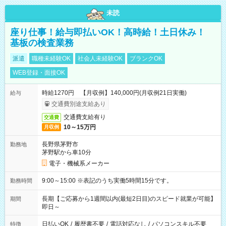
未読
座り仕事！給与即払いOK！高時給！土日休み！
基板の検査業務
派遣
職種未経験OK
社会人未経験OK
ブランクOK
WEB登録・面接OK
時給1270円 【月収例】140,000円(月収例21日実働)
給与
交通費別途支給あり
交通費支給有り
交通費
10～15万円
月収例
長野県茅野市
勤務地
茅野駅から車10分
電子・機械系メーカー
9:00～15:00 ※表記のうち実働5時間15分です。
勤務時間
長期【ご応募から1週間以内(最短2日目)のスピード就業が可能】
期間
即日～
日払いOK
/
履歴書不要
/
電話対応なし
/
パソコンスキル不要
特徴