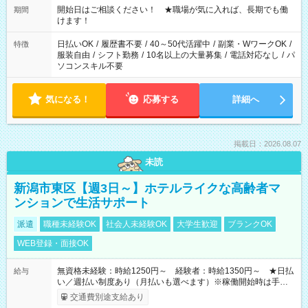
週40時間超の就業はご案内できません ※法令に基づき、週20時
開始日はご相談ください！ ★職場が気に入れば、長期でも働
期間
間以上勤務は社会保険への加入対象となります ※労働者派遣法
けます！
（日雇い派遣の原則禁止）により、短時間・短期間の就業はご
案内が難しい場合があります
日払いOK
/
履歴書不要
/
40～50代活躍中
/
副業・WワークOK
/
特徴
服装自由
/
シフト勤務
/
10名以上の大量募集
/
電話対応なし
/
パ
ソコンスキル不要
気になる！
応募する
詳細へ
掲載日：2026.08.07
未読
新潟市東区【週3日～】ホテルライクな高齢者マ
ンションで生活サポート
派遣
職種未経験OK
社会人未経験OK
大学生歓迎
ブランクOK
WEB登録・面接OK
無資格未経験：時給1250円～ 経験者：時給1350円～ ★日払
給与
い／週払い制度あり（月払いも選べます）※稼働開始時は手続き
完了次第のお支払いとなります。
交通費別途支給あり