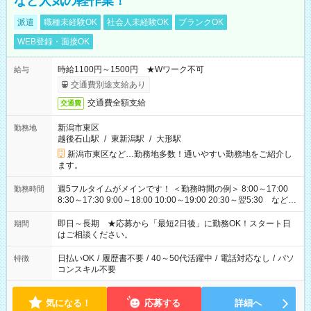
など人気の軽作業！
派遣
職種未経験OK
社会人未経験OK
ブランクOK
WEB登録・面接OK
時給1100円～1500円 ★Wワーク不可
給与
交通費別途支給あり
交通費全額支給
交通費
新潟市東区
勤務地
越後石山駅
/
東新潟駅
/
大形駅
新潟市東区など…勤務地多数！通いやすい勤務地をご紹介し
ます。
週5フルタイムがメインです！ ＜勤務時間の例＞ 8:00～17:00
勤務時間
8:30～17:30 9:00～18:00 10:00～19:00 20:30～翌5:30 など ★
その他にも勤務時間多数！ 日勤のみ、残業なし、交替制など
ご希望を教えてください！
即日～長期 ★応募から「最短2日後」に勤務OK！スタート日
期間
はご相談ください。
日払いOK
/
履歴書不要
/
40～50代活躍中
/
電話対応なし
/
パソ
特徴
コンスキル不要
気になる！
応募する
詳細へ