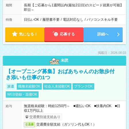
長期【ご応募から1週間以内(最短2日目)のスピード就業が可能】
期間
即日～
日払いOK
/
履歴書不要
/
電話対応なし
/
パソコンスキル不要
特徴
気になる！
応募する
詳細へ
掲載日：2026.08.03
未読
【オープニング募集】おばあちゃんのお散歩付
き添いも仕事の1つ
派遣
職種未経験OK
社会人未経験OK
ブランクOK
WEB登録・面接OK
無資格未経験：時給1250円～ ■週払いOK ■扶養内OK ■日
給与
収1万円以上
交通費別途支給あり
交通費全額支給（ガソリン代もOK！）
交通費