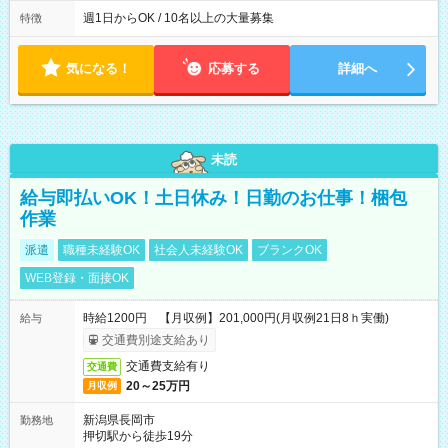
社後、就業可能シフトをご確認の上、申請してください。
週1日からOK / 10名以上の大量募集
特徴
気になる！
応募する
詳細へ
未読
給与即払いOK！土日休み！日勤のお仕事！梱包
作業
派遣
職種未経験OK
社会人未経験OK
ブランクOK
WEB登録・面接OK
時給1200円 【月収例】201,000円(月収例21日8ｈ実働)
給与
交通費別途支給あり
交通費支給有り
交通費
20～25万円
月収例
新潟県長岡市
勤務地
押切駅から徒歩19分