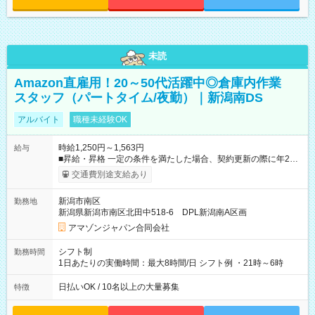
未読
Amazon直雇用！20～50代活躍中◎倉庫内作業
スタッフ（パートタイム/夜勤）｜新潟南DS
アルバイト
職種未経験OK
時給1,250円～1,563円
給与
■昇給・昇格 一定の条件を満たした場合、契約更新の際に年2回
まで昇給の機会があります。 ■正社員登用制度あり ※月末締/翌
交通費別途支給あり
月25日支払い ※時間外手当、別途支給 ※深夜割増賃金 (22:00～
翌5:00までは時給が25%UPします) ☆給与前払い制度有！
新潟市南区
勤務地
☆Amazon直雇用で安定して働けます！ 【試用期間】試用期間
新潟県新潟市南区北田中518-6 DPL新潟南A区画
あり 試用期間の長さ：1週間 雇用形態、給与は本採用時と同じ
です。
アマゾンジャパン合同会社
シフト制
勤務時間
1日あたりの実働時間：最大8時間/日 シフト例 ・21時～6時
日払いOK / 10名以上の大量募集
特徴