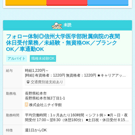
未読
フォロー体制◎信州大学医学部附属病院の夜間
休日受付業務／未経験・無資格OK／ブランク
OK／車通勤OK
アルバイト
職種未経験OK
時給1,220円～
給与
[時給] 有資格者：1220円 無資格者：1220円 ★キャリアアップ制
度あり 進級により給与がアップします！ 【試用期間】試用期間
交通費別途支給あり
あり 試用期間の長さ：3ヶ月 雇用形態、給与は本採用時と同じ
です。
長野県松本市
勤務地
長野県松本市旭3丁目1-1
株式会社ニチイ学館
平均労働時間：1ヶ月あたり160時間 ＜シフト例＞ ■月～日・夜
勤務時間
間受付 17:00～翌8:30（休憩180分） ■土日祝・休日受付 8:15～
17:15（休憩60分） ※上記時間帯でのシフト制 ※夜間のみ、休
日のみ等、勤務日数ご相談ください 平均労働時間：1ヶ月あたり
週1日からOK
特徴
160時間 ＜シフト例＞ ■月～日・夜間受付 17:00～翌8:30（休憩