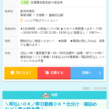
交通費全額支給※規定有
交通費
新潟市東区
勤務地
東新潟駅
/
大形駅
/
越後石山駅
＜シニア向けマンション＞
★1日4時間～の時短シフトOK ★スタート時間選べます！ 7:00
勤務時間
～16:00 9:00～17:00 11:00～19:00 など 残業なし！ ※Wワーク
の場合、他のお仕事と合わせ週40時間超の就業はご案内できま
せん ※法令に基づき、週20時間以上勤務は社会保険への加入対
開始日はご相談ください！ ★急募 ★職場が気に入れば、長期
期間
象となります ※労働者派遣法（日雇い派遣の原則禁止）によ
でも働けます！
り、短時間・短期間の就業はご案内が難しい場合があります
日払いOK
/
履歴書不要
/
40～50代活躍中
/
副業・WワークOK
/
特徴
服装自由
/
シフト勤務
/
10名以上の大量募集
/
電話対応なし
/
パ
ソコンスキル不要
気になる！
応募する
詳細へ
掲載日：2026.08.06
未読
＼即払いＯＫ／即日勤務ＯＫ＊仕分け・箱詰め