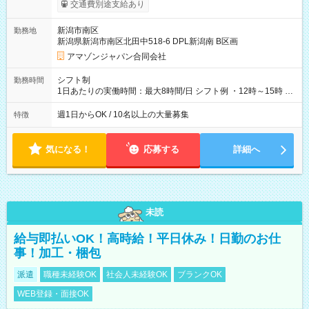
実費支給） ※22:00～翌5:00までは時給25%UP！ ■給与前払い
交通費別途支給あり
制度あり ※前払い額の上限あり、手数料無料（Amazon負担）
そのほか所定の条件が適用されます 【試用期間】試用期間なし
新潟市南区
勤務地
新潟県新潟市南区北田中518-6 DPL新潟南 B区画
アマゾンジャパン合同会社
シフト制
勤務時間
1日あたりの実働時間：最大8時間/日 シフト例 ・12時～15時 入
社後、就業可能シフトをご確認の上、申請してください。
週1日からOK / 10名以上の大量募集
特徴
気になる！
応募する
詳細へ
未読
給与即払いOK！高時給！平日休み！日勤のお仕
事！加工・梱包
派遣
職種未経験OK
社会人未経験OK
ブランクOK
WEB登録・面接OK