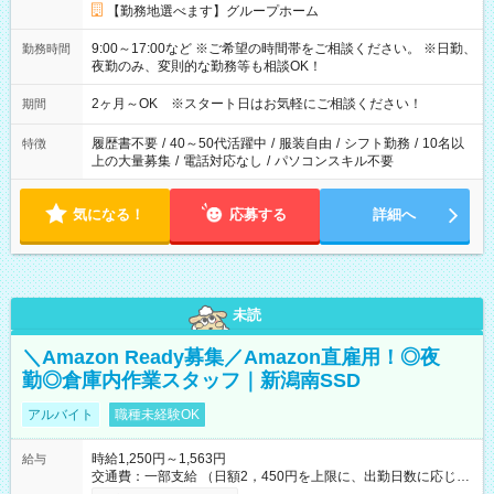
【勤務地選べます】グループホーム
9:00～17:00など ※ご希望の時間帯をご相談ください。 ※日勤、
勤務時間
夜勤のみ、変則的な勤務等も相談OK！
2ヶ月～OK ※スタート日はお気軽にご相談ください！
期間
履歴書不要
/
40～50代活躍中
/
服装自由
/
シフト勤務
/
10名以
特徴
上の大量募集
/
電話対応なし
/
パソコンスキル不要
気になる！
応募する
詳細へ
未読
＼Amazon Ready募集／Amazon直雇用！◎夜
勤◎倉庫内作業スタッフ｜新潟南SSD
アルバイト
職種未経験OK
時給1,250円～1,563円
給与
交通費：一部支給 （日額2，450円を上限に、出勤日数に応じて