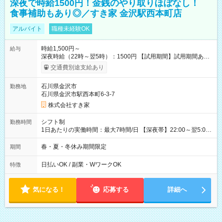
深夜で時給1500円！金銭のやり取りほぼなし！
食事補助もあり◎／すき家 金沢駅西本町店
アルバイト
職種未経験OK
時給1,500円～
給与
深夜時給（22時～翌5時）：1500円 【試用期間】試用期間あり
試用期間の長さ：1ヶ月 雇用形態、給与は本採用時と同じです。
交通費別途支給あり
試用期間の実態は30日（※条件変更なし）ですが、切り上げで
一ヶ月とさせていただきます。 研修制度あり：15時間(研修中も
石川県金沢市
勤務地
同時給）
石川県金沢市駅西本町6-3-7
株式会社すき家
シフト制
勤務時間
1日あたりの実働時間：最大7時間/日 【深夜帯】22:00～翌5:00
週2日～・1日2h～OK◎ ※22:00から翌5:00までは18歳以上の方
のみ勤務可能です（18歳未満の深夜業務禁止のため） ★深夜で
春・夏・冬休み期間限定
期間
も安心して働けます★ すき家では、ワンオペを禁止していま
す。 必ず、2名以上での勤務を行いますので、安心して働けま
日払いOK / 副業・WワークOK
特徴
す。
気になる！
応募する
詳細へ