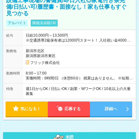
設備工事現場の警備員/即日入社◎家電付き寮完
備/日払い可/履歴書・面接なし！家も仕事もすぐ
見つかる
アルバイト
職種未経験OK
日給10,000円～13,500円
給与
※交通誘導2級保有者は12000円スタート！ 入社祝い金4000円
【試用期間】試用期間なし
新潟市北区
勤務地
新潟県新潟市東区
フリック株式会社
8:00～17:00
勤務時間
実働時間：8時間/日 （休憩60分） 残業はありません。 ※短期の
募集は行っておりません。予めご了承くださいませ。
週1日からOK / 日払いOK / 副業・WワークOK / 10名以上の大量
特徴
募集
気になる！
応募する
詳細へ
未読