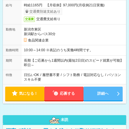
時給1165円 【月収例】97,000円(月収例21日実働)
給与
交通費別途支給あり
交通費支給有り
交通費
新潟市東区
勤務地
新潟駅からバス30分
食品関連企業
10:00～14:00 ※表記のうち実働4時間です。
勤務時間
長期【ご応募から1週間以内(最短2日目)のスピード就業が可能】
期間
即日～
日払いOK
/
履歴書不要
/
シフト勤務
/
電話対応なし
/
パソコン
特徴
スキル不要
気になる！
応募する
詳細へ
未読