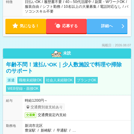
日払いOK
/
履歴書不要
/
40～50代活躍中
/
副業・WワークOK
/
特徴
服装自由
/
シフト勤務
/
10名以上の大量募集
/
電話対応なし
/
パ
ソコンスキル不要
気になる！
応募する
詳細へ
掲載日：2026.08.07
未読
年齢不問！速払いOK｜少人数施設で料理や掃除
のサポート
派遣
職種未経験OK
社会人未経験OK
ブランクOK
WEB登録・面接OK
時給1200円～
給与
交通費別途支給あり
交通費規定内支給
交通費
新潟市北区
勤務地
豊栄駅
/
新崎駅
/
早通駅
/
…