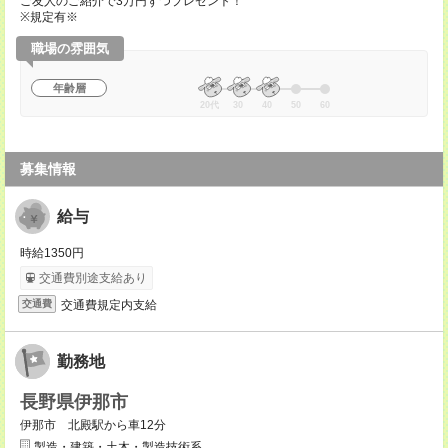
ご友人のご紹介で3万円ずつプレゼント！
※規定有※
職場の雰囲気
年齢層
20代
30
40
50
60
募集情報
給与
時給1350円
交通費別途支給あり
交通費規定内支給
交通費
勤務地
長野県伊那市
伊那市 北殿駅から車12分
製造・建築・土木・製造技術系