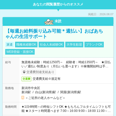
あなたの閲覧履歴からのオススメ
掲載日：2026.08.07
未読
【毎週お給料振り込み可能＊週払い】おばあち
ゃんの生活サポート
派遣
職種未経験OK
社会人未経験OK
大学生歓迎
ブランクOK
WEB登録・面接OK
無資格未経験：時給1250円～ 経験者：時給1350円～ ★日払
給与
い／週払い制度あり（月払いも選べます）※稼働開始時は手続き
完了次第のお支払いとなります。
交通費別途支給あり
交通費支給※規定有
交通費
新潟市中央区
勤務地
新潟駅
/
白山(新潟県)駅
/
関屋(新潟県)駅
＜ご近所の老人ホームなど＞
★1日4時間～の時短シフトOK ★もちろんフルタイムシフトも可
勤務時間
能 ★スタート時間選べます 7:00～16:00 9:00～18:00 11:00～
20:00 など 残業なし！ ※Wワークの場合、他のお仕事と合わせ