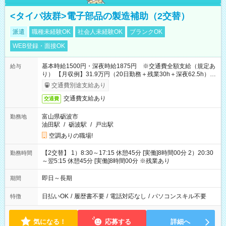
<タイパ抜群>電子部品の製造補助（2交替）
派遣
職種未経験OK
社会人未経験OK
ブランクOK
WEB登録・面接OK
基本時給1500円・深夜時給1875円 ※交通費全額支給（規定あ
給与
り） 【月収例】31.9万円（20日勤務＋残業30h＋深夜62.5h）
※7ヶ月目以降は基本時給1450円となります。
交通費別途支給あり
交通費支給あり
交通費
富山県砺波市
勤務地
油田駅
/
砺波駅
/
戸出駅
空調ありの職場!
【2交替】 1）8:30～17:15 休憩45分 [実働]8時間00分 2）20:30
勤務時間
～翌5:15 休憩45分 [実働]8時間00分 ※残業あり
即日～長期
期間
日払いOK
/
履歴書不要
/
電話対応なし
/
パソコンスキル不要
特徴
気になる！
応募する
詳細へ