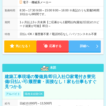
電子・機械系メーカー
8:30～17:30 9:00～15:00 9:00～16:00 ※表記のうち実働5時間
勤務時間
10分から8時間です。
1ヶ月以上3ヶ月未満【ご応募から1週間以内(最短2日目)のスピ
期間
ード就業が可能】即日～
日払いOK
/
履歴書不要
/
電話対応なし
/
パソコンスキル不要
特徴
気になる！
応募する
詳細へ
未読
建築工事現場の警備員/即日入社◎家電付き寮完
備/日払い可/履歴書・面接なし！家も仕事もすぐ
見つかる
アルバイト
職種未経験OK
日給10,000円～13,500円
給与