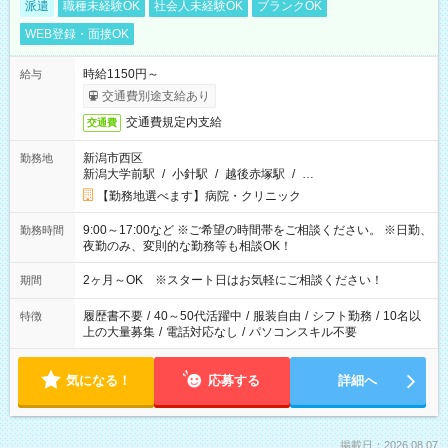
派遣
職種未経験OK
社会人未経験OK
ブランクOK
WEB登録・面接OK
時給1150円～
給与
交通費別途支給あり
交通費規定内支給
交通費
新潟市西区
勤務地
新潟大学前駅
/
小針駅
/
越後赤塚駅
/
…
【勤務地選べます】病院・クリニック
9:00～17:00など ※ご希望の時間帯をご相談ください。 ※日勤、
勤務時間
夜勤のみ、変則的な勤務等も相談OK！
2ヶ月～OK ※スタート日はお気軽にご相談ください！
期間
履歴書不要
/
40～50代活躍中
/
服装自由
/
シフト勤務
/
10名以
特徴
上の大量募集
/
電話対応なし
/
パソコンスキル不要
気になる！
応募する
詳細へ
掲載日：2026.08.07