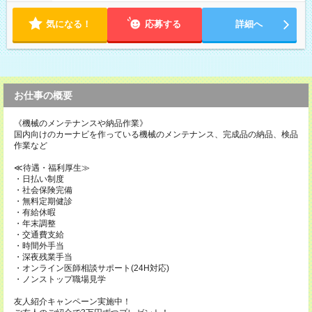
180分） ■土日祝・休日受付 8:15～17:15（休憩60分） ※上記時
間帯でのシフト制 ※夜間のみ、休日のみ等、勤務日数ご相談く
気になる！
応募する
詳細へ
ださい
お仕事の概要
《機械のメンテナンスや納品作業》
国内向けのカーナビを作っている機械のメンテナンス、完成品の納品、検品
作業など
≪待遇・福利厚生≫
・日払い制度
・社会保険完備
・無料定期健診
・有給休暇
・年末調整
・交通費支給
・時間外手当
・深夜残業手当
・オンライン医師相談サポート(24H対応)
・ノンストップ職場見学
友人紹介キャンペーン実施中！