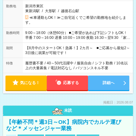
新潟市東区
勤務地
東新潟駅
/
大形駅
/
越後石山駅
≪車通勤もOK！≫ご自宅近くでご希望の勤務地を紹介しま
す。
9:00～18:00（休憩60分） ■ご希望があれば下記シフトもOK！
勤務時間
早番 7:00～16:00 遅番 10:00～19:00 夜勤 16:30～翌9:30 「家族
と休みを合わせたい」 「余裕を持って夕飯の準備がしたい」
「できれば残業はしたくない」 など、ご希望を教えてください
【8月中のスタートOK！急募！】2カ月～ ■ご応募から最短2～
期間
ね。 ※Wワーク希望の方へ 今ご覧のお仕事で希望する勤務時間
3日後に就業が可能です！
と、もう1つのお仕事の勤務時間。 合計で週40時間を超える場
合は応募できません。
履歴書不要
/
40～50代活躍中
/
服装自由
/
シフト勤務
/
10名以
特徴
上の大量募集
/
電話対応なし
/
パソコンスキル不要
気になる！
応募する
詳細へ
掲載日：2026.08.07
未読
【年齢不問＊週3日～OK】病院内でカルテ運び
など＊メッセンジャー業務