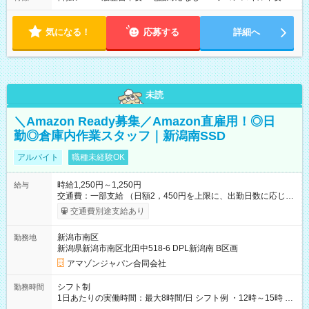
気になる！
応募する
詳細へ
未読
＼Amazon Ready募集／Amazon直雇用！◎日
勤◎倉庫内作業スタッフ｜新潟南SSD
アルバイト
職種未経験OK
時給1,250円～1,250円
給与
交通費：一部支給 （日額2，450円を上限に、出勤日数に応じて
実費支給） ※22:00～翌5:00までは時給25%UP！ ■給与前払い
交通費別途支給あり
制度あり ※前払い額の上限あり、手数料無料（Amazon負担）
そのほか所定の条件が適用されます 【試用期間】試用期間なし
新潟市南区
勤務地
新潟県新潟市南区北田中518-6 DPL新潟南 B区画
アマゾンジャパン合同会社
シフト制
勤務時間
1日あたりの実働時間：最大8時間/日 シフト例 ・12時～15時 入