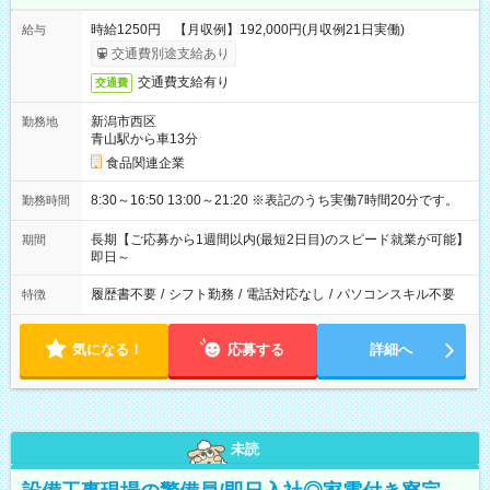
時給1250円 【月収例】192,000円(月収例21日実働)
給与
交通費別途支給あり
交通費支給有り
交通費
新潟市西区
勤務地
青山駅から車13分
食品関連企業
8:30～16:50 13:00～21:20 ※表記のうち実働7時間20分です。
勤務時間
長期【ご応募から1週間以内(最短2日目)のスピード就業が可能】
期間
即日～
履歴書不要
/
シフト勤務
/
電話対応なし
/
パソコンスキル不要
特徴
気になる！
応募する
詳細へ
未読