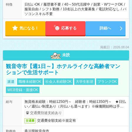
案内が難しい場合があります
日払いOK
/
履歴書不要
/
40～50代活躍中
/
副業・WワークOK
/
特徴
服装自由
/
シフト勤務
/
10名以上の大量募集
/
電話対応なし
/
パ
ソコンスキル不要
気になる！
応募する
詳細へ
掲載日：2026.08.04
未読
観音寺市【週1日～】ホテルライクな高齢者マン
ションで生活サポート
派遣
職種未経験OK
社会人未経験OK
大学生歓迎
ブランクOK
WEB登録・面接OK
無資格未経験：時給1250円～ 経験者：時給1350円～ ★日払
給与
い／週払い制度あり（月払いも選べます）※稼働開始時は手続き
完了次第のお支払いとなります。
交通費別途支給あり
交通費全額支給※規定有
交通費
香川県観音寺市
勤務地