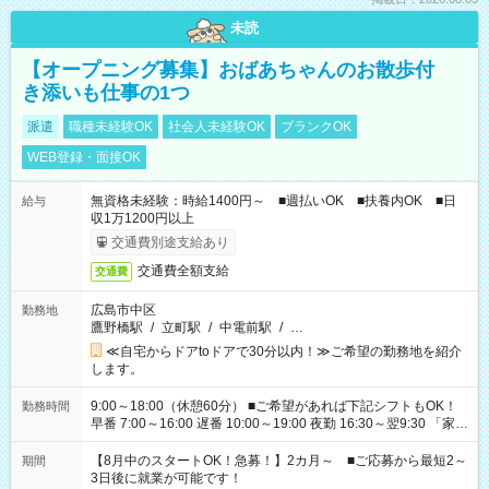
未読
【オープニング募集】おばあちゃんのお散歩付
き添いも仕事の1つ
派遣
職種未経験OK
社会人未経験OK
ブランクOK
WEB登録・面接OK
無資格未経験：時給1400円～ ■週払いOK ■扶養内OK ■日
給与
収1万1200円以上
交通費別途支給あり
交通費全額支給
交通費
広島市中区
勤務地
鷹野橋駅
/
立町駅
/
中電前駅
/
…
≪自宅からドアtoドアで30分以内！≫ご希望の勤務地を紹介
します。
9:00～18:00（休憩60分） ■ご希望があれば下記シフトもOK！
勤務時間
早番 7:00～16:00 遅番 10:00～19:00 夜勤 16:30～翌9:30 「家族
と休みを合わせたい」 「余裕を持って夕飯の準備がしたい」
「できれば残業はしたくない」 など、ご希望を教えてください
【8月中のスタートOK！急募！】2カ月～ ■ご応募から最短2～
期間
ね。 ※Wワーク希望の方へ 今ご覧のお仕事で希望する勤務時間
3日後に就業が可能です！