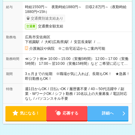
時給1550円～ 夜勤時給1880円～ 日収2.8万円～（夜勤時給
給与
1880円×15h）
交通費別途支給あり
交通費全額支給
交通費
広島市安佐南区
勤務地
下祇園駅
/
大町(広島県)駅
/
安芸長束駅
/
…
介護施設や病院 ※ご自宅近辺からご案内可能
≪シフト例≫ 10:00～15:00（実働5時間） 12:00～17:00（実働
勤務時間
5時間） 17:00～翌10:00（実働15時間）など ご希望に応じて、
働く時間は調整できます！ お気軽に担当へ相談ください！
3ヵ月までの短期 ※職場が気に入れば、長期もOK！ ★急募！
期間
即日勤務もOK！
週1日からOK
/
日払いOK
/
履歴書不要
/
40～50代活躍中
/
副
特徴
業・WワークOK
/
シフト勤務
/
10名以上の大量募集
/
電話対応
なし
/
パソコンスキル不要
気になる！
応募する
詳細へ