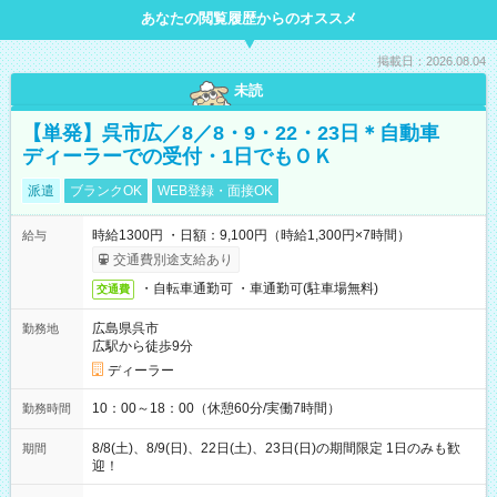
あなたの閲覧履歴からのオススメ
掲載日：2026.08.04
未読
【単発】呉市広／8／8・9・22・23日＊自動車
ディーラーでの受付・1日でもＯＫ
派遣
ブランクOK
WEB登録・面接OK
時給1300円 ・日額：9,100円（時給1,300円×7時間）
給与
交通費別途支給あり
・自転車通勤可 ・車通勤可(駐車場無料)
交通費
広島県呉市
勤務地
広駅から徒歩9分
ディーラー
10：00～18：00（休憩60分/実働7時間）
勤務時間
8/8(土)、8/9(日)、22日(土)、23日(日)の期間限定 1日のみも歓
期間
迎！