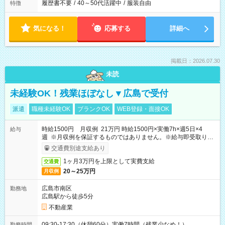
履歴書不要
/
40～50代活躍中
/
服装自由
特徴
気になる！
応募する
詳細へ
掲載日：2026.07.30
未読
未経験OK！残業ほぼなし▼広島で受付
派遣
職種未経験OK
ブランクOK
WEB登録・面接OK
時給1500円 月収例 21万円 時給1500円×実働7h×週5日×4
給与
週 ※月収例を保証するものではありません。※給与即受取りサ
ービス利用可（利用条件有）
交通費別途支給あり
1ヶ月3万円を上限として実費支給
交通費
20～25万円
月収例
広島市南区
勤務地
広島駅から徒歩5分
不動産業
09:30-17:30（休憩60分）実働7時間（残業少なめ！）
勤務時間