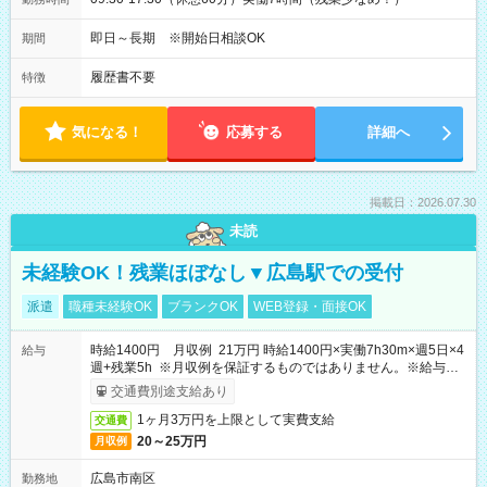
即日～長期 ※開始日相談OK
期間
履歴書不要
特徴
気になる！
応募する
詳細へ
掲載日：2026.07.30
未読
未経験OK！残業ほぼなし▼広島駅での受付
派遣
職種未経験OK
ブランクOK
WEB登録・面接OK
時給1400円 月収例 21万円 時給1400円×実働7h30m×週5日×4
給与
週+残業5h ※月収例を保証するものではありません。※給与即
受取りサービス利用可（利用条件有）
交通費別途支給あり
1ヶ月3万円を上限として実費支給
交通費
20～25万円
月収例
広島市南区
勤務地