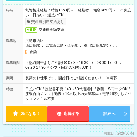
無資格未経験：時給1350円～ 経験者：時給1450円～ ※前払
給与
い・日払い・週払いOK
交通費別途支給あり
交通費全額支給
交通費
広島市西区
勤務地
西広島駅
/
広電西広島・己斐駅
/
横川(広島県)駅
/
…
病院
下記時間帯よりご相談OK 07:30-16:30 / 08:00-17:00 /
勤務時間
08:30-17:30 ＊シフト固定の相談もOK！
長期のお仕事です。開始日はご相談ください！ ※急募
期間
日払いOK
/
履歴書不要
/
40～50代活躍中
/
副業・WワークOK
/
特徴
服装自由
/
シフト勤務
/
10名以上の大量募集
/
電話対応なし
/
パ
ソコンスキル不要
気になる！
応募する
詳細へ
掲載日：2026.08.04