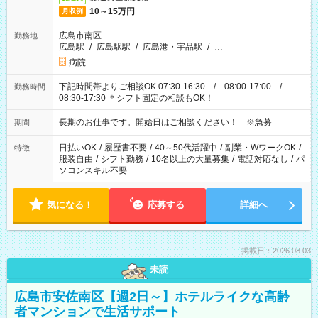
10～15万円
月収例
広島市南区
勤務地
広島駅
/
広島駅駅
/
広島港・宇品駅
/
…
病院
下記時間帯よりご相談OK 07:30-16:30 / 08:00-17:00 /
勤務時間
08:30-17:30 ＊シフト固定の相談もOK！
長期のお仕事です。開始日はご相談ください！ ※急募
期間
日払いOK
/
履歴書不要
/
40～50代活躍中
/
副業・WワークOK
/
特徴
服装自由
/
シフト勤務
/
10名以上の大量募集
/
電話対応なし
/
パ
ソコンスキル不要
気になる！
応募する
詳細へ
掲載日：2026.08.03
未読
広島市安佐南区【週2日～】ホテルライクな高齢
者マンションで生活サポート