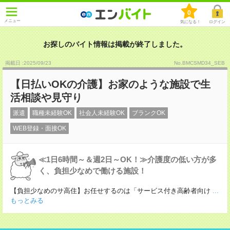
0
メニュー
気になる！
ログイン
お探しのバイト情報は掲載が終了しました。
掲載日 :2025
/
09
/
23
No.BMCSMD34_SEB
【日払いOKの介護】お家のような施設で生
活相談や見守り
派遣
職種未経験OK
社会人未経験OK
ブランクOK
WEB登録・面接OK
≪1日6時間～＆週2日～OK！≫介護度の低い方が多
く、負担少なめで働ける施設！
【負担少なめのサ高住】お任せするのは「サービス付き高齢者向け
...
もっとみる