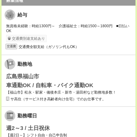
募集情報
給与
無資格未経験：時給1300円～ 介護福祉士：時給1500～1800円 ■日払い
OK
交通費別途支給あり
交通費全額支給（ガソリン代もOK）
交通費
勤務地
広島県福山市
車通勤OK / 自転車・バイク通勤OK
【福山市】松永・駅家・備後本庄・新市・湯田村など勤務地多数！
サ高住（サービス付き高齢者向け住宅）でのお仕事です。
勤務曜日
週2～3 / 土日祝休
【週2日～】シフト自由・自己申告制