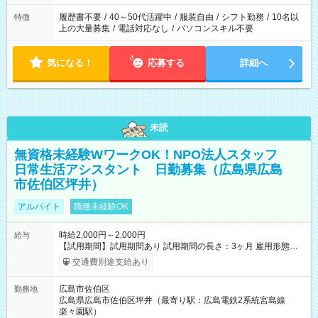
と、もう1つのお仕事の勤務時間。 合計で週40時間を超える場
合は応募できません。
履歴書不要
/
40～50代活躍中
/
服装自由
/
シフト勤務
/
10名以
特徴
上の大量募集
/
電話対応なし
/
パソコンスキル不要
気になる！
応募する
詳細へ
未読
無資格未経験WワークOK！NPO法人スタッフ
日常生活アシスタント 日勤募集（広島県広島
市佐伯区坪井）
アルバイト
職種未経験OK
時給2,000円～2,000円
給与
【試用期間】試用期間あり 試用期間の長さ：3ヶ月 雇用形態、
給与は本採用時と同じです。
交通費別途支給あり
広島市佐伯区
勤務地
広島県広島市佐伯区坪井（最寄り駅：広島電鉄2系統宮島線
楽々園駅）