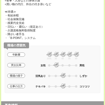
○食事・入浴などの身体介護
○買い物の代行、外出の付き添いなど
≪待遇≫
・有給休暇
・社会保険完備
・残業代全支給
・日払い・週払い（規定あり）
・介護資格無料取得制度
・障がい者手当
・「B-POINT」システム
職場の雰囲気
年齢層
20代
30
40
50
60
男女比率
女性
男性
職場の様子
活気あり
しずか
仕事の仕方
テキパキ
コツコツ