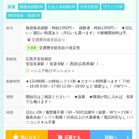
派遣
職種未経験OK
社会人未経験OK
大学生歓迎
ブランクOK
WEB登録・面接OK
無資格未経験：時給1350円～ 経験者：時給1350円～ ★日払
給与
い／週払い制度あり（月払いも選べます）※稼働開始時は手続き
完了次第のお支払いとなります。
交通費別途支給あり
交通費全額支給※規定有
交通費
広島市安佐南区
勤務地
安芸長束駅
/
長楽寺駅
/
西原(広島県)駅
/
…
＜シニア向けマンション＞
★1日4時間～の時短シフトOK ★スタート時間選べます！ 7:00
勤務時間
～16:00 9:00～17:00 11:00～19:00 など 残業なし！ ※Wワーク
の場合、他のお仕事と合わせ週40時間超の就業はご案内できま
せん ※法令に基づき、週20時間以上勤務は社会保険への加入対
開始日はご相談ください！ ★急募 ★職場が気に入れば、長期
期間
象となります ※労働者派遣法（日雇い派遣の原則禁止）によ
でも働けます！
り、短時間・短期間の就業はご案内が難しい場合があります
日払いOK
/
履歴書不要
/
40～50代活躍中
/
副業・WワークOK
/
特徴
服装自由
/
シフト勤務
/
10名以上の大量募集
/
電話対応なし
/
パ
ソコンスキル不要
気になる！
応募する
詳細へ