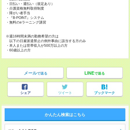
・日払い・週払い（規定あり）
・介護資格無料取得制度
・障がい者手当
・『B-POINT』システム
・無料のeラーニング講習
※週16時間未満の勤務希望の方は
以下の日雇派遣禁止の例外事由に該当する方のみ
・本人または世帯収入が500万以上の方
・60歳以上の方
メール
LINE
で送る
で送る
シェア
ツイート
ブックマーク
かんたん検索はこちら