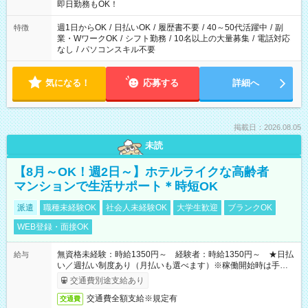
即日勤務もOK！
週1日からOK
/
日払いOK
/
履歴書不要
/
40～50代活躍中
/
副
特徴
業・WワークOK
/
シフト勤務
/
10名以上の大量募集
/
電話対応
なし
/
パソコンスキル不要
気になる！
応募する
詳細へ
掲載日：2026.08.05
未読
【8月～OK！週2日～】ホテルライクな高齢者
マンションで生活サポート＊時短OK
派遣
職種未経験OK
社会人未経験OK
大学生歓迎
ブランクOK
WEB登録・面接OK
無資格未経験：時給1350円～ 経験者：時給1350円～ ★日払
給与
い／週払い制度あり（月払いも選べます）※稼働開始時は手続き
完了次第のお支払いとなります。
交通費別途支給あり
交通費全額支給※規定有
交通費