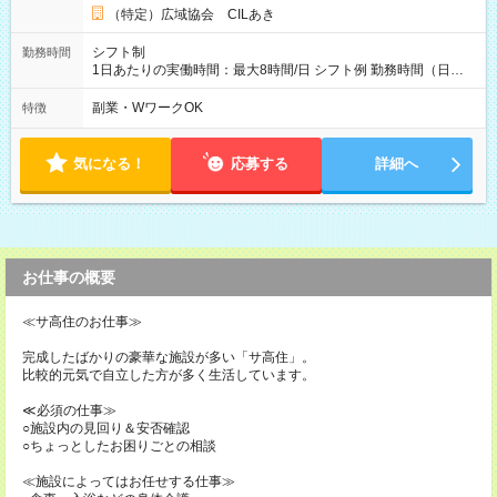
（特定）広域協会 CILあき
シフト制
勤務時間
1日あたりの実働時間：最大8時間/日 シフト例 勤務時間（日
勤）・8時～18時 （実働時間8時間 待機休憩2時間）（日勤1回
あたりの給与 2万円）
副業・WワークOK
特徴
気になる！
応募する
詳細へ
お仕事の概要
≪サ高住のお仕事≫
完成したばかりの豪華な施設が多い「サ高住」。
比較的元気で自立した方が多く生活しています。
≪必須の仕事≫
○施設内の見回り＆安否確認
○ちょっとしたお困りごとの相談
≪施設によってはお任せする仕事≫