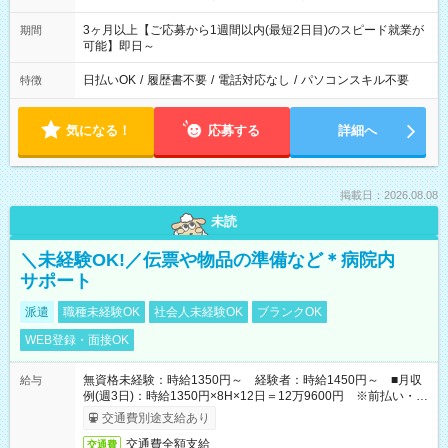
3ヶ月以上【ご応募から1週間以内(最短2日目)のスピード就業が
期間
可能】即日～
日払いOK
/
履歴書不要
/
電話対応なし
/
パソコンスキル不要
特徴
気になる！
応募する
詳細へ
掲載日：2026.08.08
未読
＼未経験OK!／伝票や物品の準備など＊病院内
サポート
派遣
職種未経験OK
社会人未経験OK
ブランクOK
WEB登録・面接OK
無資格未経験：時給1350円～ 経験者：時給1450円～ ■月収
給与
例(週3日)：時給1350円×8H×12日＝12万9600円 ※前払い・日
払い・週払いOK
交通費別途支給あり
交通費全額支給
交通費