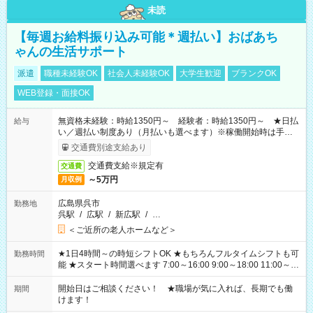
未読
【毎週お給料振り込み可能＊週払い】おばあち
ゃんの生活サポート
派遣
職種未経験OK
社会人未経験OK
大学生歓迎
ブランクOK
WEB登録・面接OK
無資格未経験：時給1350円～ 経験者：時給1350円～ ★日払
給与
い／週払い制度あり（月払いも選べます）※稼働開始時は手続き
完了次第のお支払いとなります。
交通費別途支給あり
交通費支給※規定有
交通費
～5万円
月収例
広島県呉市
勤務地
呉駅
/
広駅
/
新広駅
/
…
＜ご近所の老人ホームなど＞
★1日4時間～の時短シフトOK ★もちろんフルタイムシフトも可
勤務時間
能 ★スタート時間選べます 7:00～16:00 9:00～18:00 11:00～
20:00 など 残業なし！ ※Wワークの場合、他のお仕事と合わせ
週40時間超の就業はご案内できません ※法令に基づき、週20時
開始日はご相談ください！ ★職場が気に入れば、長期でも働
期間
間以上勤務は社会保険への加入対象となります ※労働者派遣法
けます！
（日雇い派遣の原則禁止）により、短時間・短期間の就業はご