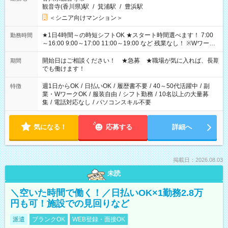
観音寺(香川県)駅
/
箕浦駅
/
豊浜駅
＜シニア向けマンション＞
★1日4時間～の時短シフトOK ★スタート時間選べます！ 7:00
勤務時間
～16:00 9:00～17:00 11:00～19:00 など 残業なし！ ※Wワーク
の場合、他のお仕事と合わせ週40時間超の就業はご案内できま
せん ※法令に基づき、週20時間以上勤務は社会保険への加入対
開始日はご相談ください！ ★急募 ★職場が気に入れば、長期
期間
象となります ※労働者派遣法（日雇い派遣の原則禁止）によ
でも働けます！
り、短時間・短期間の就業はご案内が難しい場合があります
週1日からOK
/
日払いOK
/
履歴書不要
/
40～50代活躍中
/
副
特徴
業・WワークOK
/
服装自由
/
シフト勤務
/
10名以上の大量募
集
/
電話対応なし
/
パソコンスキル不要
気になる！
応募する
詳細へ
掲載日：2026.08.03
未読
＼空いた時間で働く！／日払いOK×1勤務2.8万
円も可！施設での見回りなど
派遣
ブランクOK
WEB登録・面接OK