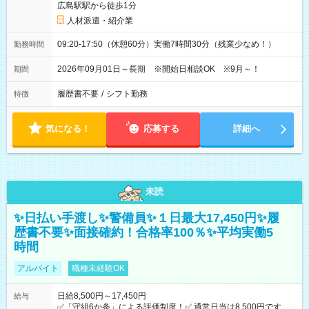
広島駅駅から徒歩1分
人材派遣・紹介業
09:20-17:50（休憩60分）実働7時間30分（残業少なめ！）
勤務時間
2026年09月01日～長期 ※開始日相談OK ※9月～！
期間
履歴書不要
/
シフト勤務
特徴
気になる！
応募する
詳細へ
未読
✨日払い手渡し✨警備員✨１日最大17,450円✨履
歴書不要✨面接確約！合格率100％✨平均実働5
時間
アルバイト
職種未経験OK
日給8,500円～17,450円
給与
✅「守組6か条」による評価制度！✅ 通常日当は8,500円ですが