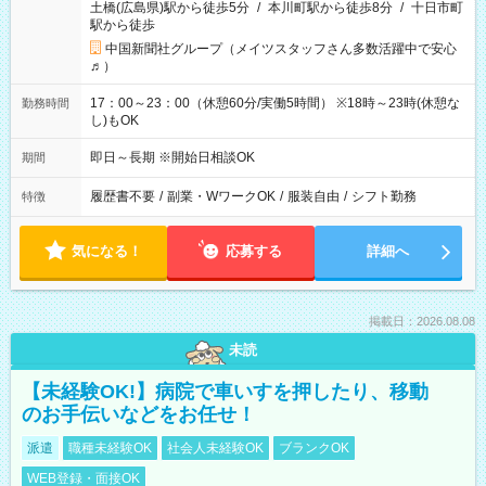
土橋(広島県)駅から徒歩5分
/
本川町駅から徒歩8分
/
十日市町
駅から徒歩
中国新聞社グループ（メイツスタッフさん多数活躍中で安心
♬）
17：00～23：00（休憩60分/実働5時間） ※18時～23時(休憩な
勤務時間
し)もOK
即日～長期 ※開始日相談OK
期間
履歴書不要
/
副業・WワークOK
/
服装自由
/
シフト勤務
特徴
気になる！
応募する
詳細へ
掲載日：2026.08.08
未読
【未経験OK!】病院で車いすを押したり、移動
のお手伝いなどをお任せ！
派遣
職種未経験OK
社会人未経験OK
ブランクOK
WEB登録・面接OK