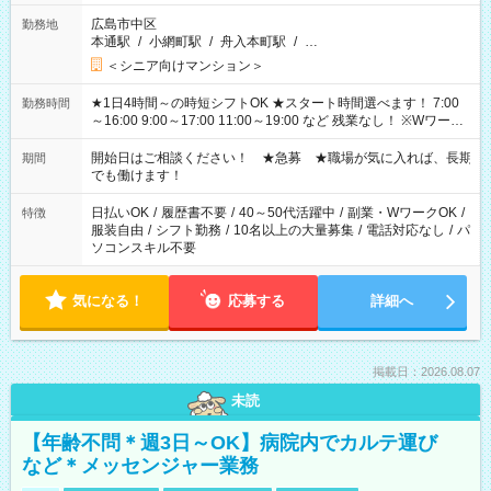
広島市中区
勤務地
本通駅
/
小網町駅
/
舟入本町駅
/
…
＜シニア向けマンション＞
★1日4時間～の時短シフトOK ★スタート時間選べます！ 7:00
勤務時間
～16:00 9:00～17:00 11:00～19:00 など 残業なし！ ※Wワーク
の場合、他のお仕事と合わせ週40時間超の就業はご案内できま
せん ※法令に基づき、週20時間以上勤務は社会保険への加入対
開始日はご相談ください！ ★急募 ★職場が気に入れば、長期
期間
象となります ※労働者派遣法（日雇い派遣の原則禁止）によ
でも働けます！
り、短時間・短期間の就業はご案内が難しい場合があります
日払いOK
/
履歴書不要
/
40～50代活躍中
/
副業・WワークOK
/
特徴
服装自由
/
シフト勤務
/
10名以上の大量募集
/
電話対応なし
/
パ
ソコンスキル不要
気になる！
応募する
詳細へ
掲載日：2026.08.07
未読
【年齢不問＊週3日～OK】病院内でカルテ運び
など＊メッセンジャー業務