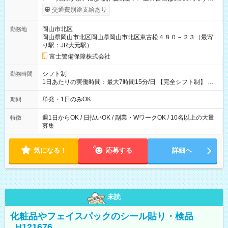
上記評価制度により「S級隊員」と認定されれば10,000円の日当
交通費別途支給あり
を支給します。 (1)上記勤務者が交通2級資格者の場合10,000円
+1500円＝11,500円 (2)上記現場が深夜の場合 11,500×1.25＝
岡山市北区
勤務地
14,375円 (3)上記現場が日祝深夜の場合 17,250円 (4)上記勤務
岡山県岡山市北区岡山県岡山市北区東古松４８０－２３（最寄
者が現場までの運転者の場合17,250+200円＝17,450円 -----------
り駅：JR大元駅）
------------------------------- *最高日当額 17,450円* ---------------------
--------------------- より上位の資格取得やリーダー手当を取得する
富士警備保障株式会社
と ”さらに”加算されます！ ※日当支給時振込手数料等は一切あ
りません。 【試用期間】試用期間なし
シフト制
勤務時間
1日あたりの実働時間：最大7時間15分/日 【完全シフト制】 例
(1) 8：00~17:00（休憩１h） 例(2) 13:00~16:00（早上がりでも
全額支給！） 例(3) 21:00~5:00（夜勤なら日当1.25倍！！）
単発・1日のみOK
期間
週1日からOK / 日払いOK / 副業・WワークOK / 10名以上の大量
特徴
募集
気になる！
応募する
詳細へ
未読
化粧品やフェイスパックのシール貼り・検品
_H121676