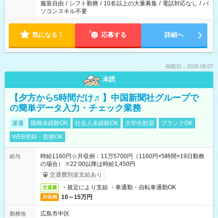
服装自由
/
シフト勤務
/
10名以上の大量募集
/
電話対応なし
/
パ
ソコンスキル不要
気になる！
応募する
詳細へ
掲載日：2026.08.07
未読
【夕方から5時間だけ♬】中国新聞社グループで
の簡単データ入力・チェック業務
派遣
職種未経験OK
社会人未経験OK
大学生歓迎
ブランクOK
WEB登録・面接OK
時給1160円☆月収例：11万5700円（1160円×5時間×19日勤務
給与
の場合） ※22:00以降は時給1,450円
交通費別途支給あり
・規定により支給 ・車通勤・自転車通勤OK
交通費
10～15万円
月収例
広島市中区
勤務地