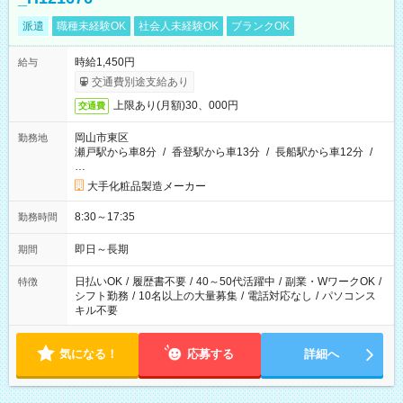
派遣
職種未経験OK
社会人未経験OK
ブランクOK
時給1,450円
給与
交通費別途支給あり
上限あり(月額)30、000円
交通費
岡山市東区
勤務地
瀬戸駅から車8分
/
香登駅から車13分
/
長船駅から車12分
/
…
大手化粧品製造メーカー
8:30～17:35
勤務時間
即日～長期
期間
日払いOK
/
履歴書不要
/
40～50代活躍中
/
副業・WワークOK
/
特徴
シフト勤務
/
10名以上の大量募集
/
電話対応なし
/
パソコンス
キル不要
気になる！
応募する
詳細へ