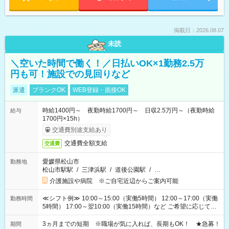
掲載日：2026.08.07
未読
＼空いた時間で働く！／日払いOK×1勤務2.5万
円も可！施設での見回りなど
派遣
ブランクOK
WEB登録・面接OK
時給1400円～ 夜勤時給1700円～ 日収2.5万円～（夜勤時給
給与
1700円×15h）
交通費別途支給あり
交通費全額支給
交通費
愛媛県松山市
勤務地
松山市駅駅
/
三津浜駅
/
道後公園駅
/
…
介護施設や病院 ※ご自宅近辺からご案内可能
≪シフト例≫ 10:00～15:00（実働5時間） 12:00～17:00（実働
勤務時間
5時間） 17:00～翌10:00（実働15時間）など ご希望に応じて、
働く時間は調整できます！ お気軽に担当へ相談ください！
3ヵ月までの短期 ※職場が気に入れば、長期もOK！ ★急募！
期間