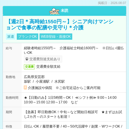
掲載日：2026.08.07
未読
【週2日＊高時給1550円～】シニア向けマンシ
ョンで食事の配膳や見守り＊介護
派遣
ブランクOK
WEB登録・面接OK
経験者時給1550円～ 介護福祉士時給1600円～ ※日払い/週払
給与
いOK
交通費別途支給あり
交通費全額支給
交通費
広島県安芸郡
勤務地
坂駅
/
小屋浦駅
/
水尻駅
介護施設や病院 ※ご自宅近辺からご案内可能
★【日勤のみ】1日5時間～OK！ ≪シフト例≫ 9:00～14:00
勤務時間
10:00～15:00 12:00～17:00 など
【急募】即日勤務OK！中旬～など開始日相談可 ★まずはお試
期間
し2カ月～のスタートも歓迎！
日払いOK
/
履歴書不要
/
40～50代活躍中
/
副業・WワークOK
/
特徴