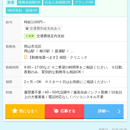
派遣
職種未経験OK
社会人未経験OK
ブランクOK
WEB登録・面接OK
時給1100円～
給与
交通費別途支給あり
交通費規定内支給
交通費
岡山市北区
勤務地
岡山駅
/
柳川駅
/
庭瀬駅
/
…
【勤務地選べます】病院・クリニック
9:00～17:00など ※ご希望の時間帯をご相談ください。 ※日勤、
勤務時間
夜勤のみ、変則的な勤務等も相談OK！
2ヶ月～OK ※スタート日はお気軽にご相談ください！
期間
履歴書不要
/
40～50代活躍中
/
服装自由
/
シフト勤務
/
10名以
特徴
上の大量募集
/
電話対応なし
/
パソコンスキル不要
気になる！
応募する
詳細へ
掲載日：2026.08.05