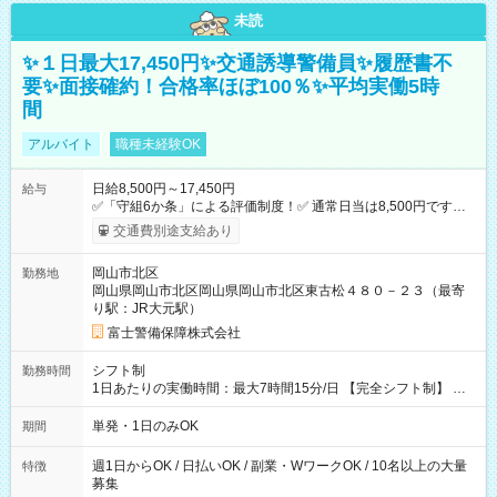
未読
✨１日最大17,450円✨交通誘導警備員✨履歴書不
要✨面接確約！合格率ほぼ100％✨平均実働5時
間
アルバイト
職種未経験OK
日給8,500円～17,450円
給与
✅「守組6か条」による評価制度！✅ 通常日当は8,500円ですが
上記評価制度により「S級隊員」と認定されれば10,000円の日当
交通費別途支給あり
を支給します。 (1)上記勤務者が交通2級資格者の場合10,000円
+1500円＝11,500円 (2)上記現場が深夜の場合 11,500×1.25＝
岡山市北区
勤務地
14,375円 (3)上記現場が日祝深夜の場合 17,250円 (4)上記勤務
岡山県岡山市北区岡山県岡山市北区東古松４８０－２３（最寄
者が現場までの運転者の場合17,250+200円＝17,450円 -----------
り駅：JR大元駅）
------------------------------- *最高日当額 17,450円* （実働時間5
時間の場合、時給3,490円） ------------------------------------------ よ
富士警備保障株式会社
り上位の資格取得やリーダー手当を取得すると ”さらに”加算さ
れます！ ※日当支給時振込手数料等は一切ありません。 【試用
シフト制
勤務時間
期間】試用期間なし
1日あたりの実働時間：最大7時間15分/日 【完全シフト制】 例
(1) 8：00~17:00（休憩１h） 例(2) 13:00~16:00（早上がりでも
全額支給！） 例(3) 21:00~5:00（夜勤なら日当1.25倍！！）
単発・1日のみOK
期間
週1日からOK / 日払いOK / 副業・WワークOK / 10名以上の大量
特徴
募集