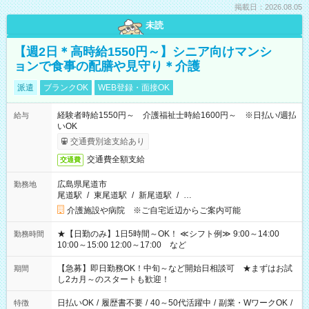
掲載日：2026.08.05
未読
【週2日＊高時給1550円～】シニア向けマンシ
ョンで食事の配膳や見守り＊介護
派遣
ブランクOK
WEB登録・面接OK
経験者時給1550円～ 介護福祉士時給1600円～ ※日払い/週払
給与
いOK
交通費別途支給あり
交通費全額支給
交通費
広島県尾道市
勤務地
尾道駅
/
東尾道駅
/
新尾道駅
/
…
介護施設や病院 ※ご自宅近辺からご案内可能
★【日勤のみ】1日5時間～OK！ ≪シフト例≫ 9:00～14:00
勤務時間
10:00～15:00 12:00～17:00 など
【急募】即日勤務OK！中旬～など開始日相談可 ★まずはお試
期間
し2カ月～のスタートも歓迎！
日払いOK
/
履歴書不要
/
40～50代活躍中
/
副業・WワークOK
/
特徴