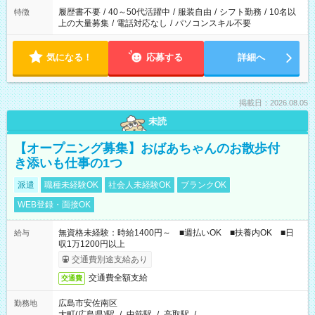
履歴書不要
/
40～50代活躍中
/
服装自由
/
シフト勤務
/
10名以
特徴
上の大量募集
/
電話対応なし
/
パソコンスキル不要
気になる！
応募する
詳細へ
掲載日：2026.08.05
未読
【オープニング募集】おばあちゃんのお散歩付
き添いも仕事の1つ
派遣
職種未経験OK
社会人未経験OK
ブランクOK
WEB登録・面接OK
無資格未経験：時給1400円～ ■週払いOK ■扶養内OK ■日
給与
収1万1200円以上
交通費別途支給あり
交通費全額支給
交通費
広島市安佐南区
勤務地
大町(広島県)駅
/
中筋駅
/
高取駅
/
…