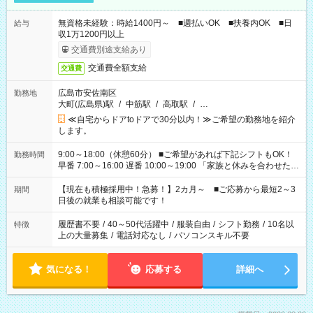
無資格未経験：時給1400円～ ■週払いOK ■扶養内OK ■日
給与
収1万1200円以上
交通費別途支給あり
交通費全額支給
交通費
広島市安佐南区
勤務地
大町(広島県)駅
/
中筋駅
/
高取駅
/
…
≪自宅からドアtoドアで30分以内！≫ご希望の勤務地を紹介
します。
9:00～18:00（休憩60分） ■ご希望があれば下記シフトもOK！
勤務時間
早番 7:00～16:00 遅番 10:00～19:00 「家族と休みを合わせた
い」 「余裕を持って夕飯の準備がしたい」 「できれば残業はし
たくない」 など、ご希望を教えてくださいね。 ※Wワーク希望
【現在も積極採用中！急募！】2カ月～ ■ご応募から最短2～3
期間
の方へ 今ご覧のお仕事で希望する勤務時間と、もう1つのお仕事
日後の就業も相談可能です！
の勤務時間。 合計で週40時間を超える場合は応募できません。
履歴書不要
/
40～50代活躍中
/
服装自由
/
シフト勤務
/
10名以
特徴
上の大量募集
/
電話対応なし
/
パソコンスキル不要
気になる！
応募する
詳細へ