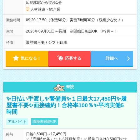
広島駅駅から徒歩1分
人材派遣・紹介業
09:20-17:50（休憩60分）実働7時間30分（残業少なめ！）
勤務時間
2026年09月01日～長期 ※開始日相談OK ※9月～！
期間
履歴書不要
/
シフト勤務
特徴
気になる！
応募する
詳細へ
未読
✨日払い手渡し✨警備員✨１日最大17,450円✨履
歴書不要✨面接確約！合格率100％✨平均実働5
時間
アルバイト
職種未経験OK
日給8,500円～17,450円
給与
✅「守組6か条」による評価制度！✅ 通常日当は8,500円ですが