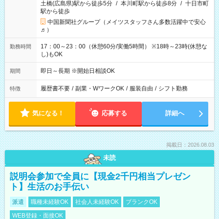
土橋(広島県)駅から徒歩5分
/
本川町駅から徒歩8分
/
十日市町
駅から徒歩
中国新聞社グループ（メイツスタッフさん多数活躍中で安心
♬）
17：00～23：00（休憩60分/実働5時間） ※18時～23時(休憩な
勤務時間
し)もOK
即日～長期 ※開始日相談OK
期間
履歴書不要
/
副業・WワークOK
/
服装自由
/
シフト勤務
特徴
気になる！
応募する
詳細へ
掲載日：2026.08.03
未読
説明会参加で全員に【現金2千円相当プレゼン
ト】生活のお手伝い
派遣
職種未経験OK
社会人未経験OK
ブランクOK
WEB登録・面接OK