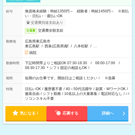
無資格未経験：時給1350円～ 経験者：時給1450円～ ※前払
給与
い・日払い・週払いOK
交通費別途支給あり
交通費全額支給
交通費
広島県東広島市
勤務地
東広島駅
/
西条(広島県)駅
/
八本松駅
/
…
病院
下記時間帯よりご相談OK 07:30-16:30 / 08:00-17:00 /
勤務時間
08:30-17:30 ＊シフト固定の相談もOK！
短期のお仕事です。開始日はご相談ください！ ※急募
期間
日払いOK
/
履歴書不要
/
40～50代活躍中
/
副業・WワークOK
/
特徴
服装自由
/
シフト勤務
/
10名以上の大量募集
/
電話対応なし
/
パ
ソコンスキル不要
気になる！
応募する
詳細へ