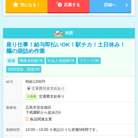
気になる！
応募する
詳細へ
未読
座り仕事！給与即払いOK！駅チカ！土日休み！
麺の袋詰め作業
派遣
職種未経験OK
社会人未経験OK
ブランクOK
WEB登録・面接OK
時給1200円
給与
交通費別途支給あり
交通費支給有り
交通費
広島市安佐南区
勤務地
下祇園駅から徒歩2分
食品関連企業
10:00～15:00 ※表記のうち実働5時間です。
勤務時間