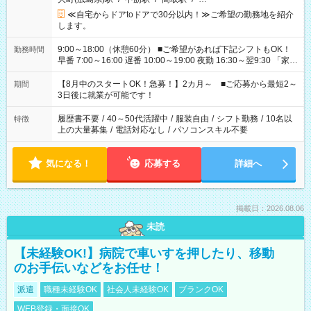
≪自宅からドアtoドアで30分以内！≫ご希望の勤務地を紹介
します。
9:00～18:00（休憩60分） ■ご希望があれば下記シフトもOK！
勤務時間
早番 7:00～16:00 遅番 10:00～19:00 夜勤 16:30～翌9:30 「家族
と休みを合わせたい」 「余裕を持って夕飯の準備がしたい」
「できれば残業はしたくない」 など、ご希望を教えてください
【8月中のスタートOK！急募！】2カ月～ ■ご応募から最短2～
期間
ね。 ※Wワーク希望の方へ 今ご覧のお仕事で希望する勤務時間
3日後に就業が可能です！
と、もう1つのお仕事の勤務時間。 合計で週40時間を超える場
合は応募できません。
履歴書不要
/
40～50代活躍中
/
服装自由
/
シフト勤務
/
10名以
特徴
上の大量募集
/
電話対応なし
/
パソコンスキル不要
気になる！
応募する
詳細へ
掲載日：2026.08.06
未読
【未経験OK!】病院で車いすを押したり、移動
のお手伝いなどをお任せ！
派遣
職種未経験OK
社会人未経験OK
ブランクOK
WEB登録・面接OK