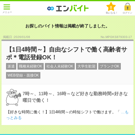
0
メニュー
気になる！
ログイン
お探しのバイト情報は掲載が終了しました。
掲載日 :2026
/
01
/
08
No.MPGKS879303-17
【1日4時間～】自由なシフトで働く高齢者サ
ポ＊電話登録OK！
派遣
職種未経験OK
社会人未経験OK
大学生歓迎
ブランクOK
WEB登録・面接OK
7時～、11時～、16時～など好きな勤務時間×好きな
曜日で働く！
【好きな時間に働く！】1日4時間～の時短シフトで働けます。「
...も
っとみる