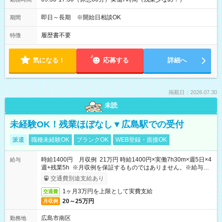
即日～長期 ※開始日相談OK
期間
履歴書不要
特徴
気になる！
応募する
詳細へ
掲載日：2026.07.30
未読
未経験OK！残業ほぼなし▼広島駅での受付
派遣
職種未経験OK
ブランクOK
WEB登録・面接OK
時給1400円 月収例 21万円 時給1400円×実働7h30m×週5日×4
給与
週+残業5h ※月収例を保証するものではありません。※給与即
受取りサービス利用可（利用条件有）
交通費別途支給あり
1ヶ月3万円を上限として実費支給
交通費
20～25万円
月収例
広島市南区
勤務地