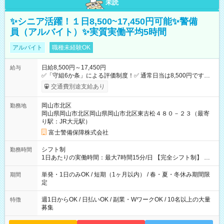
未読
✨シニア活躍！１日8,500~17,450円可能✨警備
員（アルバイト）✨実質実働平均5時間
アルバイト
職種未経験OK
日給8,500円～17,450円
給与
✅「守組6か条」による評価制度！✅ 通常日当は8,500円ですが
上記評価制度により「S級隊員」と認定されれば10,000円の日当
交通費別途支給あり
を支給します。 (1)上記勤務者が交通2級資格者の場合10,000円
+1500円＝11,500円 (2)上記現場が深夜の場合 11,500×1.25＝
岡山市北区
勤務地
14,375円 (3)上記現場が日祝深夜の場合 17,250円 (4)上記勤務
岡山県岡山市北区岡山県岡山市北区東古松４８０－２３（最寄
者が現場までの運転者の場合17,250+200円＝17,450円 -----------
り駅：JR大元駅）
------------------------------- *最高日当額 17,450円* ---------------------
--------------------- より上位の資格取得やリーダー手当を取得する
富士警備保障株式会社
と ”さらに”加算されます！ ✅実質実働平均5時間なので、時給換
算すると3,490円！！ ※振込手数料なども一切ありません。
シフト制
勤務時間
【試用期間】試用期間なし
1日あたりの実働時間：最大7時間15分/日 【完全シフト制】 例
(1) 8：00~17:00（休憩１h） 例(2) 13:00~16:00（早上がりでも
全額支給！）
単発・1日のみOK / 短期（1ヶ月以内） / 春・夏・冬休み期間限
期間
定
週1日からOK / 日払いOK / 副業・WワークOK / 10名以上の大量
特徴
募集