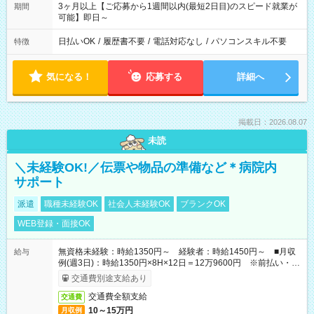
3ヶ月以上【ご応募から1週間以内(最短2日目)のスピード就業が
期間
可能】即日～
日払いOK
/
履歴書不要
/
電話対応なし
/
パソコンスキル不要
特徴
気になる！
応募する
詳細へ
掲載日：2026.08.07
未読
＼未経験OK!／伝票や物品の準備など＊病院内
サポート
派遣
職種未経験OK
社会人未経験OK
ブランクOK
WEB登録・面接OK
無資格未経験：時給1350円～ 経験者：時給1450円～ ■月収
給与
例(週3日)：時給1350円×8H×12日＝12万9600円 ※前払い・日
払い・週払いOK
交通費別途支給あり
交通費全額支給
交通費
10～15万円
月収例