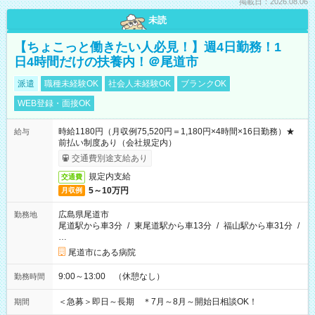
掲載日：2026.08.06
未読
【ちょこっと働きたい人必見！】週4日勤務！1
日4時間だけの扶養内！＠尾道市
派遣
職種未経験OK
社会人未経験OK
ブランクOK
WEB登録・面接OK
時給1180円（月収例75,520円＝1,180円×4時間×16日勤務）★
給与
前払い制度あり（会社規定内）
交通費別途支給あり
規定内支給
交通費
5～10万円
月収例
広島県尾道市
勤務地
尾道駅から車3分
/
東尾道駅から車13分
/
福山駅から車31分
/
…
尾道市にある病院
9:00～13:00 （休憩なし）
勤務時間
＜急募＞即日～長期 ＊7月～8月～開始日相談OK！
期間