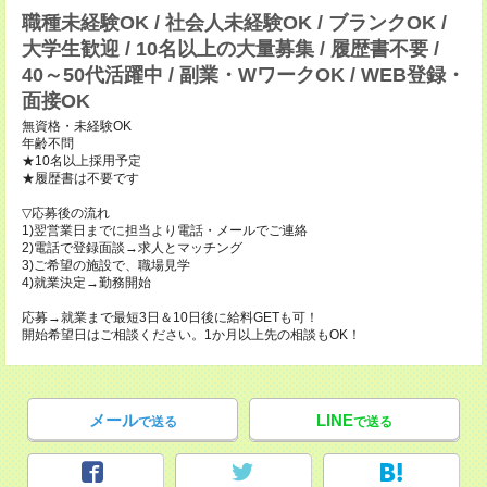
職種未経験OK / 社会人未経験OK / ブランクOK /
大学生歓迎 / 10名以上の大量募集 / 履歴書不要 /
40～50代活躍中 / 副業・WワークOK / WEB登録・
面接OK
無資格・未経験OK
年齢不問
★10名以上採用予定
★履歴書は不要です
▽応募後の流れ
1)翌営業日までに担当より電話・メールでご連絡
2)電話で登録面談→求人とマッチング
3)ご希望の施設で、職場見学
4)就業決定→勤務開始
応募→就業まで最短3日＆10日後に給料GETも可！
開始希望日はご相談ください。1か月以上先の相談もOK！
メール
LINE
で送る
で送る