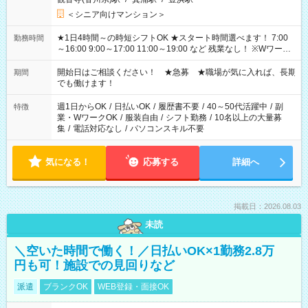
＜シニア向けマンション＞
★1日4時間～の時短シフトOK ★スタート時間選べます！ 7:00
勤務時間
～16:00 9:00～17:00 11:00～19:00 など 残業なし！ ※Wワーク
の場合、他のお仕事と合わせ週40時間超の就業はご案内できま
せん ※法令に基づき、週20時間以上勤務は社会保険への加入対
開始日はご相談ください！ ★急募 ★職場が気に入れば、長期
期間
象となります ※労働者派遣法（日雇い派遣の原則禁止）によ
でも働けます！
り、短時間・短期間の就業はご案内が難しい場合があります
週1日からOK
/
日払いOK
/
履歴書不要
/
40～50代活躍中
/
副
特徴
業・WワークOK
/
服装自由
/
シフト勤務
/
10名以上の大量募
集
/
電話対応なし
/
パソコンスキル不要
気になる！
応募する
詳細へ
掲載日：2026.08.03
未読
＼空いた時間で働く！／日払いOK×1勤務2.8万
円も可！施設での見回りなど
派遣
ブランクOK
WEB登録・面接OK