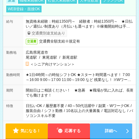
派遣
職種未経験OK
社会人未経験OK
大学生歓迎
ブランクOK
WEB登録・面接OK
無資格未経験：時給1350円～ 経験者：時給1350円～ ★日払
給与
い／週払い制度あり（月払いも選べます）※稼働開始時は手続き
完了次第のお支払いとなります。
交通費別途支給あり
交通費全額支給※規定有
交通費
広島県尾道市
勤務地
尾道駅
/
東尾道駅
/
新尾道駅
＜シニア向けマンション＞
★1日4時間～の時短シフトOK ★スタート時間選べます！ 7:00
勤務時間
～16:00 9:00～17:00 11:00～19:00 など 残業なし！ ※Wワーク
の場合、他のお仕事と合わせ週40時間超の就業はご案内できま
せん ※法令に基づき、週20時間以上勤務は社会保険への加入対
開始日はご相談ください！ ★急募 ★職場が気に入れば、長期
期間
象となります ※労働者派遣法（日雇い派遣の原則禁止）によ
でも働けます！
り、短時間・短期間の就業はご案内が難しい場合があります
日払いOK
/
履歴書不要
/
40～50代活躍中
/
副業・WワークOK
/
特徴
服装自由
/
シフト勤務
/
10名以上の大量募集
/
電話対応なし
/
パ
ソコンスキル不要
気になる！
応募する
詳細へ