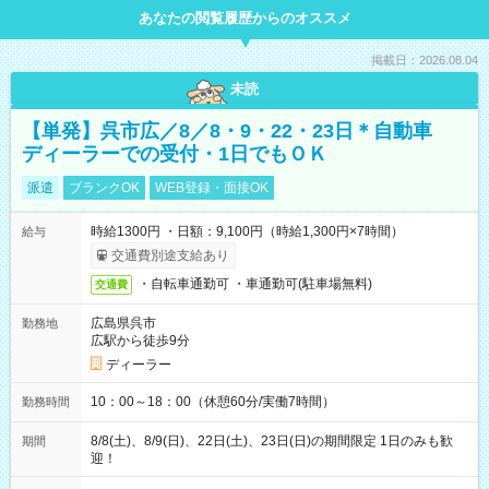
あなたの閲覧履歴からのオススメ
掲載日：2026.08.04
未読
【単発】呉市広／8／8・9・22・23日＊自動車
ディーラーでの受付・1日でもＯＫ
派遣
ブランクOK
WEB登録・面接OK
時給1300円 ・日額：9,100円（時給1,300円×7時間）
給与
交通費別途支給あり
・自転車通勤可 ・車通勤可(駐車場無料)
交通費
広島県呉市
勤務地
広駅から徒歩9分
ディーラー
10：00～18：00（休憩60分/実働7時間）
勤務時間
8/8(土)、8/9(日)、22日(土)、23日(日)の期間限定 1日のみも歓
期間
迎！