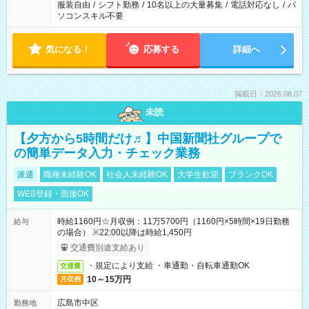
服装自由
/
シフト勤務
/
10名以上の大量募集
/
電話対応なし
/
パ
ソコンスキル不要
気になる！
応募する
詳細へ
掲載日：2026.08.07
未読
【夕方から5時間だけ♬】中国新聞社グループで
の簡単データ入力・チェック業務
派遣
職種未経験OK
社会人未経験OK
大学生歓迎
ブランクOK
WEB登録・面接OK
時給1160円☆月収例：11万5700円（1160円×5時間×19日勤務
給与
の場合） ※22:00以降は時給1,450円
交通費別途支給あり
・規定により支給 ・車通勤・自転車通勤OK
交通費
10～15万円
月収例
広島市中区
勤務地