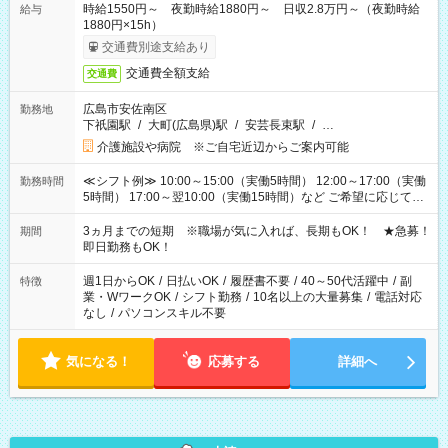
時給1550円～ 夜勤時給1880円～ 日収2.8万円～（夜勤時給
給与
1880円×15h）
交通費別途支給あり
交通費全額支給
交通費
広島市安佐南区
勤務地
下祇園駅
/
大町(広島県)駅
/
安芸長束駅
/
…
介護施設や病院 ※ご自宅近辺からご案内可能
≪シフト例≫ 10:00～15:00（実働5時間） 12:00～17:00（実働
勤務時間
5時間） 17:00～翌10:00（実働15時間）など ご希望に応じて、
働く時間は調整できます！ お気軽に担当へ相談ください！
3ヵ月までの短期 ※職場が気に入れば、長期もOK！ ★急募！
期間
即日勤務もOK！
週1日からOK
/
日払いOK
/
履歴書不要
/
40～50代活躍中
/
副
特徴
業・WワークOK
/
シフト勤務
/
10名以上の大量募集
/
電話対応
なし
/
パソコンスキル不要
気になる！
応募する
詳細へ