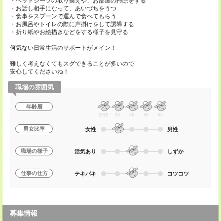
・ベッドシーツの取り換えや、お部屋の掃除をする
・お話し相手になって、あいづちをうつ
・食事をスプーンで運んで食べてもらう
・お風呂やトイレの際に声掛けをして誘導する
・折り紙やお絵描きなどをする様子を見守る
何気ない日常生活のサポートがメイン！
難しく考えなくてもスグできることが多いので
安心してくださいね！
職場の雰囲気
年齢層
20代
30
40
50
60
男女比率
女性
男性
職場の様子
活気あり
しずか
仕事の仕方
テキパキ
コツコツ
募集情報