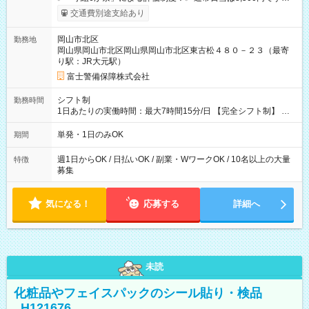
上記評価制度により「S級隊員」と認定されれば10,000円の日当
交通費別途支給あり
を支給します。 (1)上記勤務者が交通2級資格者の場合10,000円
+1500円＝11,500円 (2)上記現場が深夜の場合 11,500×1.25＝
岡山市北区
勤務地
14,375円 (3)上記現場が日祝深夜の場合 17,250円 (4)上記勤務
岡山県岡山市北区岡山県岡山市北区東古松４８０－２３（最寄
者が現場までの運転者の場合17,250+200円＝17,450円 -----------
り駅：JR大元駅）
------------------------------- *最高日当額 17,450円* ---------------------
--------------------- より上位の資格取得やリーダー手当を取得する
富士警備保障株式会社
と ”さらに”加算されます！ ※日当支給時振込手数料等は一切あ
りません。 【試用期間】試用期間なし
シフト制
勤務時間
1日あたりの実働時間：最大7時間15分/日 【完全シフト制】 例
(1) 8：00~17:00（休憩１h） 例(2) 13:00~16:00（早上がりでも
全額支給！） 例(3) 21:00~5:00（夜勤なら日当1.25倍！！）
単発・1日のみOK
期間
週1日からOK / 日払いOK / 副業・WワークOK / 10名以上の大量
特徴
募集
気になる！
応募する
詳細へ
未読
化粧品やフェイスパックのシール貼り・検品
_H121676