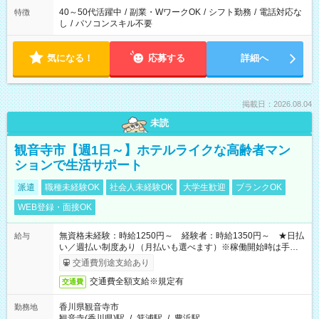
40～50代活躍中
/
副業・WワークOK
/
シフト勤務
/
電話対応な
特徴
し
/
パソコンスキル不要
気になる！
応募する
詳細へ
掲載日：2026.08.04
未読
観音寺市【週1日～】ホテルライクな高齢者マン
ションで生活サポート
派遣
職種未経験OK
社会人未経験OK
大学生歓迎
ブランクOK
WEB登録・面接OK
無資格未経験：時給1250円～ 経験者：時給1350円～ ★日払
給与
い／週払い制度あり（月払いも選べます）※稼働開始時は手続き
完了次第のお支払いとなります。
交通費別途支給あり
交通費全額支給※規定有
交通費
香川県観音寺市
勤務地
観音寺(香川県)駅
/
箕浦駅
/
豊浜駅