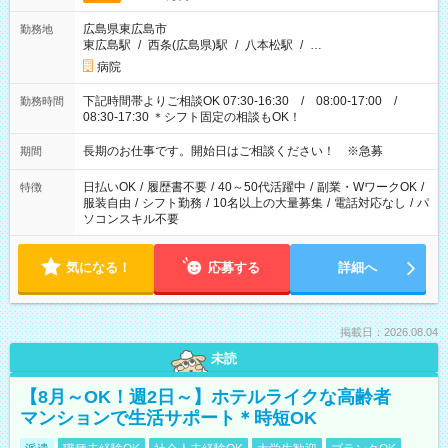
広島県東広島市
勤務地
東広島駅
/
西条(広島県)駅
/
八本松駅
/
…
病院
下記時間帯よりご相談OK 07:30-16:30 / 08:00-17:00 /
勤務時間
08:30-17:30 ＊シフト固定の相談もOK！
長期のお仕事です。開始日はご相談ください！ ※急募
期間
日払いOK
/
履歴書不要
/
40～50代活躍中
/
副業・WワークOK
/
特徴
服装自由
/
シフト勤務
/
10名以上の大量募集
/
電話対応なし
/
パ
ソコンスキル不要
気になる！
応募する
詳細へ
掲載日：2026.08.04
未読
【8月～OK！週2日～】ホテルライクな高齢者
マンションで生活サポート＊時短OK