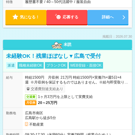
履歴書不要
/
40～50代活躍中
/
服装自由
特徴
気になる！
応募する
詳細へ
掲載日：2026.07.30
未読
未経験OK！残業ほぼなし▼広島で受付
派遣
職種未経験OK
ブランクOK
WEB登録・面接OK
時給1500円 月収例 21万円 時給1500円×実働7h×週5日×4
給与
週 ※月収例を保証するものではありません。※給与即受取りサ
ービス利用可（利用条件有）
交通費別途支給あり
1ヶ月3万円を上限として実費支給
交通費
20～25万円
月収例
広島市南区
勤務地
広島駅から徒歩5分
不動産業
09:30-17:30（休憩60分）実働7時間（残業少なめ！）
勤務時間