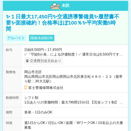
未読
✨１日最大17,450円✨交通誘導警備員✨履歴書不
要✨面接確約！合格率ほぼ100％✨平均実働5時
間
アルバイト
職種未経験OK
日給8,500円～17,450円
給与
✅「守組6か条」による評価制度！✅ 通常日当は8,500円ですが
上記評価制度により「S級隊員」と認定されれば10,000円の日当
交通費別途支給あり
を支給します。 (1)上記勤務者が交通2級資格者の場合10,000円
+1500円＝11,500円 (2)上記現場が深夜の場合 11,500×1.25＝
岡山市北区
勤務地
14,375円 (3)上記現場が日祝深夜の場合 17,250円 (4)上記勤務
岡山県岡山市北区岡山県岡山市北区東古松４８０－２３（最寄
者が現場までの運転者の場合17,250+200円＝17,450円 -----------
り駅：JR大元駅）
------------------------------- *最高日当額 17,450円* （実働時間5
時間の場合、時給3,490円） ------------------------------------------ よ
富士警備保障株式会社
り上位の資格取得やリーダー手当を取得すると ”さらに”加算さ
れます！ ※日当支給時振込手数料等は一切ありません。 【試用
シフト制
勤務時間
期間】試用期間なし
1日あたりの実働時間：最大7時間15分/日 【完全シフト制】 例
(1) 8：00~17:00（休憩１h） 例(2) 13:00~16:00（早上がりでも
全額支給！） 例(3) 21:00~5:00（夜勤なら日当1.25倍！！）
単発・1日のみOK
期間
週1日からOK / 日払いOK / 副業・WワークOK / 10名以上の大量
特徴
募集