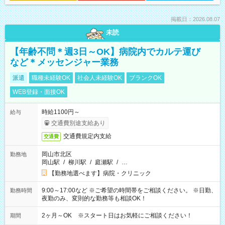
掲載日：2026.08.07
未読
【年齢不問＊週3日～OK】病院内でカルテ運び
など＊メッセンジャー業務
派遣
職種未経験OK
社会人未経験OK
ブランクOK
WEB登録・面接OK
時給1100円～
給与
交通費別途支給あり
交通費規定内支給
交通費
岡山市北区
勤務地
岡山駅
/
柳川駅
/
庭瀬駅
/
…
【勤務地選べます】病院・クリニック
9:00～17:00など ※ご希望の時間帯をご相談ください。 ※日勤、
勤務時間
夜勤のみ、変則的な勤務等も相談OK！
2ヶ月～OK ※スタート日はお気軽にご相談ください！
期間