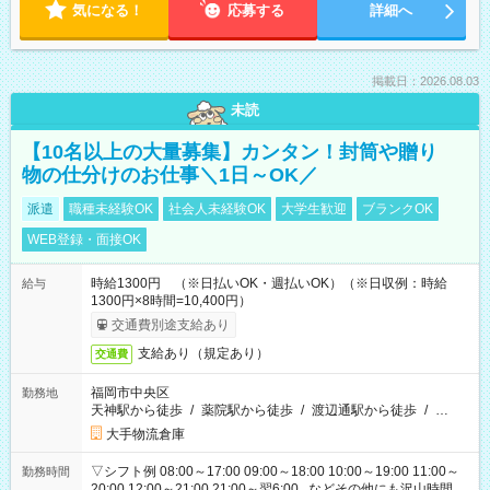
気になる！
応募する
詳細へ
掲載日：2026.08.03
未読
【10名以上の大量募集】カンタン！封筒や贈り
物の仕分けのお仕事＼1日～OK／
派遣
職種未経験OK
社会人未経験OK
大学生歓迎
ブランクOK
WEB登録・面接OK
時給1300円 （※日払いOK・週払いOK）（※日収例：時給
給与
1300円×8時間=10,400円）
交通費別途支給あり
支給あり（規定あり）
交通費
福岡市中央区
勤務地
天神駅から徒歩
/
薬院駅から徒歩
/
渡辺通駅から徒歩
/
…
大手物流倉庫
▽シフト例 08:00～17:00 09:00～18:00 10:00～19:00 11:00～
勤務時間
20:00 12:00～21:00 21:00～翌6:00...などその他にも沢山時間が