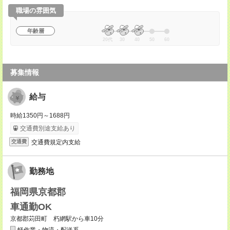
職場の雰囲気
年齢層
20代
30
40
50
60
募集情報
給与
時給1350円～1688円
交通費別途支給あり
交通費規定内支給
交通費
勤務地
福岡県京都郡
車通勤OK
京都郡苅田町 朽網駅から車10分