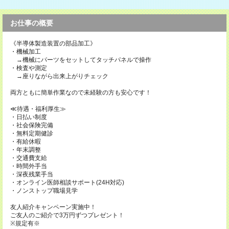
お仕事の概要
《半導体製造装置の部品加工》
・機械加工
→機械にパーツをセットしてタッチパネルで操作
・検査や測定
→座りながら出来上がりチェック
両方ともに簡単作業なので未経験の方も安心です！
≪待遇・福利厚生≫
・日払い制度
・社会保険完備
・無料定期健診
・有給休暇
・年末調整
・交通費支給
・時間外手当
・深夜残業手当
・オンライン医師相談サポート(24H対応)
・ノンストップ職場見学
友人紹介キャンペーン実施中！
ご友人のご紹介で3万円ずつプレゼント！
※規定有※