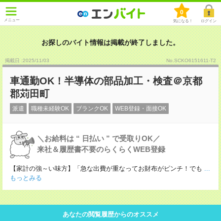
0
メニュー
気になる！
ログイン
お探しのバイト情報は掲載が終了しました。
掲載日 :2025
/
11
/
03
No.SCKO6151611-T2
車通勤OK！半導体の部品加工・検査＠京都
郡苅田町
派遣
職種未経験OK
ブランクOK
WEB登録・面接OK
＼お給料は “ 日払い ” で受取りOK／
来社＆履歴書不要のらくらくWEB登録
【家計の強～い味方】「急な出費が重なってお財布がピンチ！でも
...
もっとみる
あなたの閲覧履歴からのオススメ