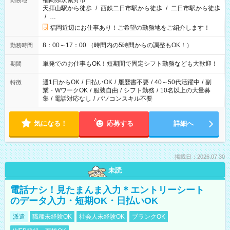
福岡県筑紫野市
勤務地
天拝山駅から徒歩
/
西鉄二日市駅から徒歩
/
二日市駅から徒歩
/
…
福岡近辺にお仕事あり！ご希望の勤務地をご紹介します！
8：00～17：00 （時間内の5時間からの調整もOK！）
勤務時間
単発でのお仕事もOK！短期間で固定シフト勤務なども大歓迎！
期間
週1日からOK
/
日払いOK
/
履歴書不要
/
40～50代活躍中
/
副
特徴
業・WワークOK
/
服装自由
/
シフト勤務
/
10名以上の大量募
集
/
電話対応なし
/
パソコンスキル不要
気になる！
応募する
詳細へ
掲載日：2026.07.30
未読
電話ナシ！見たまんま入力＊エントリーシート
のデータ入力・短期OK・日払いOK
派遣
職種未経験OK
社会人未経験OK
ブランクOK