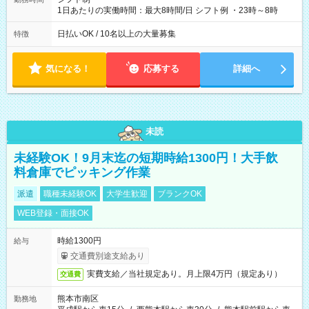
1日あたりの実働時間：最大8時間/日 シフト例 ・23時～8時
日払いOK / 10名以上の大量募集
特徴
気になる！
応募する
詳細へ
未読
未経験OK！9月末迄の短期時給1300円！大手飲
料倉庫でピッキング作業
派遣
職種未経験OK
大学生歓迎
ブランクOK
WEB登録・面接OK
時給1300円
給与
交通費別途支給あり
実費支給／当社規定あり。月上限4万円（規定あり）
交通費
熊本市南区
勤務地