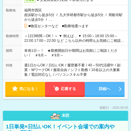
福岡市西区
勤務地
姪浜駅から徒歩5分
/
九大学研都市駅から徒歩5分
/
周船寺駅
から徒歩5分
/
…
■物流センターなど ■勤務地選べます
＜1日3時間～OK！＞ ▼ 例えば… ▼ 15:00～18:00 15:00～
勤務時間
22:00 17:00～22:00 など こちら以外の時間もお気軽にご相談く
ださい！
単発1日～！ ★勤務開始日や期間はお気軽にご相談くださ
期間
い！ ＃8月～ ＃9月～
週1日からOK
/
日払いOK
/
履歴書不要
/
40～50代活躍中
/
副
特徴
業・WワークOK
/
服装自由
/
シフト勤務
/
10名以上の大量募
集
/
電話対応なし
/
パソコンスキル不要
気になる！
応募する
詳細へ
掲載日：2026.08.05
未読
1日単発×日払いOK！イベント会場での案内や