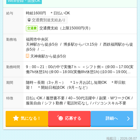
WEB登録・面接OK
時給1600円 ＊日払いOK
給与
交通費別途支給あり
交通費支給（上限15000円/月）
交通費
福岡市中央区
勤務地
天神駅から徒歩5分
/
博多駅からバス15分
/
西鉄福岡駅から徒
歩5分
/
…
天神南駅から徒歩5分
9：00～21：00の中で実働7ｈ～ ＜シフト例＞ □9:00～17:00(実
勤務時間
働7h/休憩1h) □9:00～18:00(実働8h/休憩1h) □10:00～19:00(実
働8h/休憩1h) □11:00～20:00(実働8h/休憩1h) □12:00～20:00(実
働7h/休憩1h) □12:00～21:00(実働7h/休憩1h) ＊固定OK ＊選べ
随時～長期（3ヶ月～） ＊1ヶ月お試し短期OK ＊即日歓
期間
る時間帯！
迎！ ＊開始日相談OK（9月～など）
日払いOK
/
履歴書不要
/
40～50代活躍中
/
副業・WワークOK
/
特徴
服装自由
/
シフト勤務
/
電話対応なし
/
パソコンスキル不要
気になる！
応募する
詳細へ
掲載日：2026.08.07