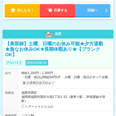
気になる！
応募する
詳細へ
未読
【美容師】土曜、日曜のお休み可能★夕方退勤
★急なお休みOK★長期休暇あり★【ブランク
OK】
アルバイト
職種未経験OK
時給1,200円～1,300円
給与
・日曜・祝日は時給50円UP ・土曜・日曜・祝日がすべて出勤可
能な方は、日曜・祝日の時給1,300円（入社から半年間は時給
交通費別途支給あり
1,250円になります) 【試用期間】試用期間あり 試用期間の長
さ：6ヶ月 ※ 雇用形態と給与に、本採用時と異なる部分があり
福岡市西区
勤務地
ます。 雇用形態：本採用時と同じです。 給与：時給 1,200
福岡県福岡市西区今宿1丁目1-33（最寄り駅：JR筑肥線今宿
円 ～ 1,250円
駅）
ヘアーメイクココロ
シフト制
勤務時間