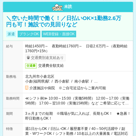
未読
＼空いた時間で働く！／日払いOK×1勤務2.6万
円も可！施設での見回りなど
派遣
ブランクOK
WEB登録・面接OK
時給1450円～ 夜勤時給1760円～ 日収2.6万円～（夜勤時給
給与
1760円×15h）
交通費別途支給あり
交通費全額支給
交通費
北九州市小倉北区
勤務地
小倉(福岡県)駅
/
西小倉駅
/
南小倉駅
/
…
介護施設や病院 ※ご自宅近辺からご案内可能
≪シフト例≫ 10:00～15:00（実働5時間） 12:00～17:00（実働
勤務時間
5時間） 17:00～翌10:00（実働15時間）など ご希望に応じて、
働く時間は調整できます！ お気軽に担当へ相談ください！
3ヵ月までの短期 ※職場が気に入れば、長期もOK！ ★急募！
期間
即日勤務もOK！
週1日からOK
/
日払いOK
/
履歴書不要
/
40～50代活躍中
/
副
特徴
業・WワークOK
/
シフト勤務
/
10名以上の大量募集
/
電話対応