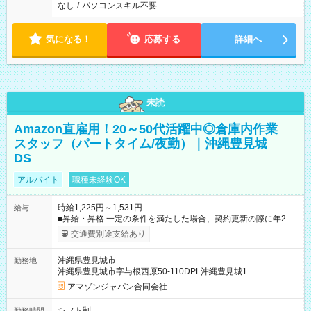
なし
/
パソコンスキル不要
気になる！
応募する
詳細へ
未読
Amazon直雇用！20～50代活躍中◎倉庫内作業
スタッフ（パートタイム/夜勤）｜沖縄豊見城
DS
アルバイト
職種未経験OK
時給1,225円～1,531円
給与
■昇給・昇格 一定の条件を満たした場合、契約更新の際に年2回
まで昇給の機会があります。 ■正社員登用制度あり ※月末締/翌
交通費別途支給あり
月25日支払い ※時間外手当、別途支給 ※深夜割増賃金 (22:00～
翌5:00までは時給が25%UPします) ☆給与前払い制度有！
沖縄県豊見城市
勤務地
☆Amazon直雇用で安定して働けます！ 【試用期間】試用期間
沖縄県豊見城市字与根西原50-110DPL沖縄豊見城1
あり 試用期間の長さ：1週間 雇用形態、給与は本採用時と同じ
です。
アマゾンジャパン合同会社
シフト制
勤務時間