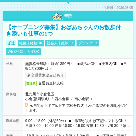
掲載日：2026.08.05
未読
【オープニング募集】おばあちゃんのお散歩付
き添いも仕事の1つ
派遣
職種未経験OK
社会人未経験OK
ブランクOK
WEB登録・面接OK
無資格未経験：時給1350円～ ■週払いOK ■扶養内OK ■日
給与
収1万800円以上
交通費別途支給あり
交通費全額支給
交通費
北九州市小倉北区
勤務地
小倉(福岡県)駅
/
西小倉駅
/
南小倉駅
/
…
≪自宅からドアtoドアで30分以内！≫ご希望の勤務地を紹介
します。
9:00～18:00（休憩60分） ■ご希望があれば下記シフトもOK！
勤務時間
早番 7:00～16:00 遅番 10:00～19:00 夜勤 16:30～翌9:30 「家族
と休みを合わせたい」 「余裕を持って夕飯の準備がしたい」
「できれば残業はしたくない」 など、ご希望を教えてください