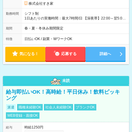
同時給）
株式会社すき家
シフト制
勤務時間
1日あたりの実働時間：最大7時間/日 【深夜帯】22:00～翌5:00
週2日～・1日2h～OK◎ ※22:00から翌5:00までは18歳以上の方
のみ勤務可能です（18歳未満の深夜業務禁止のため） ★深夜で
春・夏・冬休み期間限定
期間
も安心して働けます★ すき家では、ワンオペを禁止していま
す。 必ず、2名以上での勤務を行いますので、安心して働けま
日払いOK / 副業・WワークOK
特徴
す。
気になる！
応募する
詳細へ
未読
給与即払いOK！高時給！平日休み！飲料ピッキ
ング
派遣
職種未経験OK
社会人未経験OK
ブランクOK
WEB登録・面接OK
時給1250円
給与