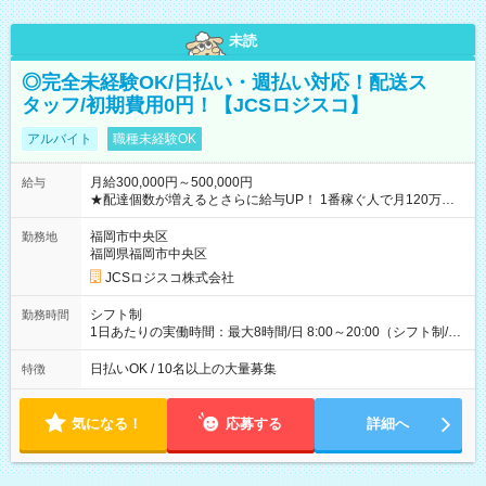
未読
◎完全未経験OK/日払い・週払い対応！配送ス
タッフ/初期費用0円！【JCSロジスコ】
アルバイト
職種未経験OK
月給300,000円～500,000円
給与
★配達個数が増えるとさらに給与UP！ 1番稼ぐ人で月120万ほ
ど！ ・主要都市エリア 月収55万円／週5日稼働 月収65万~112
万円／週6日稼働 ・地方郊外エリア 月収40万円／週5日稼働 月
福岡市中央区
勤務地
収40万円~50万円／週6日稼働 ＜モデルイメージ＞ ■月収50万
福岡県福岡市中央区
円 (27歳男性/江東区在住)※元建築関係 1日150個配達×25日勤務
JCSロジスコ株式会社
(日休み) ■月収80万円(43歳男性/墨田区在住)※元営業 1日200個
配達×25日勤務(月休み) 【試用期間】試用期間なし
シフト制
勤務時間
1日あたりの実働時間：最大8時間/日 8:00～20:00（シフト制/実
働8時間） ※週5日勤務（場所次第では週4も有り） ※配達状況
によって時間外での勤務可能性有り ※案件により多少の前後あ
日払いOK / 10名以上の大量募集
特徴
り ※配達が完了次第、帰社OKです
気になる！
応募する
詳細へ