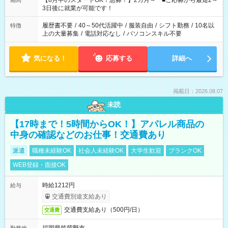
【8月中のスタートOK！急募！】2カ月～ ■ご応募から最短2～
期間
ね。 ※Wワーク希望の方へ 今ご覧のお仕事で希望する勤務時間
3日後に就業が可能です！
と、もう1つのお仕事の勤務時間。 合計で週40時間を超える場
合は応募できません。
履歴書不要
/
40～50代活躍中
/
服装自由
/
シフト勤務
/
10名以
特徴
上の大量募集
/
電話対応なし
/
パソコンスキル不要
気になる！
応募する
詳細へ
掲載日：2026.08.07
未読
【17時まで！5時間からOK！】アパレル商品の
中身の確認などのお仕事！交通費あり
派遣
職種未経験OK
社会人未経験OK
大学生歓迎
ブランクOK
WEB登録・面接OK
時給1212円
給与
交通費別途支給あり
交通費支給あり（500円/日）
交通費