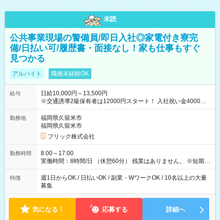
未読
公共事業現場の警備員/即日入社◎家電付き寮完
備/日払い可/履歴書・面接なし！家も仕事もすぐ
見つかる
アルバイト
職種未経験OK
日給10,000円～13,500円
給与
※交通誘導2級保有者は12000円スタート！ 入社祝い金4000円
【試用期間】試用期間なし
福岡県久留米市
勤務地
福岡県久留米市
フリック株式会社
8:00～17:00
勤務時間
実働時間：8時間/日 （休憩60分） 残業はありません。 ※短期の
募集は行っておりません。予めご了承くださいませ。
週1日からOK / 日払いOK / 副業・WワークOK / 10名以上の大量
特徴
募集
気になる！
応募する
詳細へ