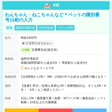
未読
わんちゃん・ねこちゃんなど＊ペットの識別番
号15桁の入力
派遣
職種未経験OK
大学生歓迎
ブランクOK
時給1600円
給与
交通費別途支給あり
交通費支給(規定有)
交通費
福岡市博多区
勤務地
祇園(福岡県)駅から徒歩5分
/
博多駅から徒歩5分
キレイなオフィスです
1日4時間からOK！ 9時～21時の中でお好きな時間で働けます！
勤務時間
【急募】即日～短期も長期もOK！就業開始日は、すぐもOK！8
期間
月～・9月～もご相談ください！
日払いOK
/
履歴書不要
/
副業・WワークOK
/
服装自由
/
シフト
特徴
勤務
/
10名以上の大量募集