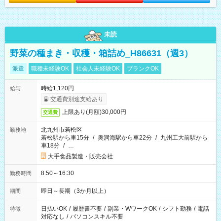
未読
野菜の種まき・収穫・箱詰め_H86631（週3）
派遣
職種未経験OK
社会人未経験OK
ブランクOK
時給1,120円
給与
交通費別途支給あり
上限あり(月額)30,000円
交通費
北九州市若松区
勤務地
若松駅から車15分
/
奥洞海駅から車22分
/
九州工大前駅から
車18分
/
…
大手食品製造・販売会社
8:50～16:30
勤務時間
即日～長期（3か月以上）
期間
日払いOK
/
履歴書不要
/
副業・WワークOK
/
シフト勤務
/
電話
特徴
対応なし
/
パソコンスキル不要