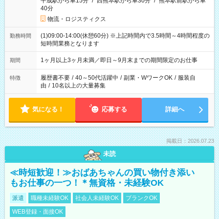
平成駅から車15分
/
西熊本駅から車30分
/
熊本駅前駅から車
40分
物流・ロジスティクス
(1)09:00-14:00(休憩60分) ※上記時間内で3.5時間～4時間程度の
勤務時間
短時間業務となります
1ヶ月以上3ヶ月未満／即日～9月末までの期間限定のお仕事
期間
履歴書不要
/
40～50代活躍中
/
副業・WワークOK
/
服装自
特徴
由
/
10名以上の大量募集
気になる！
応募する
詳細へ
掲載日：2026.07.23
未読
≪時短歓迎！≫おばあちゃんの買い物付き添い
もお仕事の一つ！＊無資格・未経験OK
派遣
職種未経験OK
社会人未経験OK
ブランクOK
WEB登録・面接OK