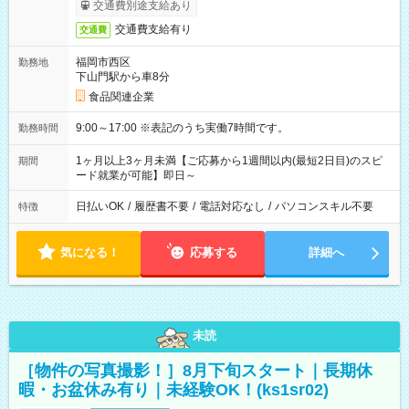
交通費別途支給あり
交通費支給有り
交通費
福岡市西区
勤務地
下山門駅から車8分
食品関連企業
9:00～17:00 ※表記のうち実働7時間です。
勤務時間
1ヶ月以上3ヶ月未満【ご応募から1週間以内(最短2日目)のスピ
期間
ード就業が可能】即日～
日払いOK
/
履歴書不要
/
電話対応なし
/
パソコンスキル不要
特徴
気になる！
応募する
詳細へ
未読
［物件の写真撮影！］8月下旬スタート｜長期休
暇・お盆休み有り｜未経験OK！(ks1sr02)