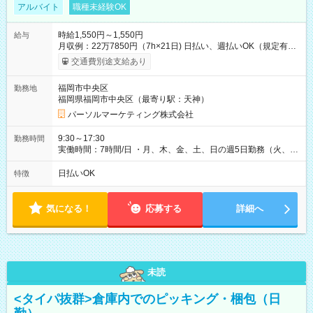
アルバイト
職種未経験OK
時給1,550円～1,550円
給与
月収例：22万7850円（7h×21日) 日払い、週払いOK（規定有
り） 【試用期間】試用期間なし
交通費別途支給あり
福岡市中央区
勤務地
福岡県福岡市中央区（最寄り駅：天神）
パーソルマーケティング株式会社
9:30～17:30
勤務時間
実働時間：7時間/日 ・月、木、金、土、日の週5日勤務（火、水
は固定休です／GW、お盆、年末年始等、長期休暇有り！） ・
ワンシフト！ ・残業ほぼナシ（0～5h/月）
日払いOK
特徴
気になる！
応募する
詳細へ
未読
<タイパ抜群>倉庫内でのピッキング・梱包（日