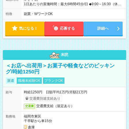
1日あたりの実働時間：最大6時間45分/日 ◆9:00～16:30（休憩
45分） ◇週2日~OK！！ ◆残業レッスン一切なし ◇休みの日の
講習参加、モデルハント一切なし ☆★☆★☆★☆★☆ 上記の条件
副業・WワークOK
特徴
以外でも、 午前のみ、午後のみ、フルタイムなど、 就業時間の
ご希望があったらぜひご相談ください！ もちろん、週の出勤日
数も相談OKです！ ☆★☆★☆★☆★☆★☆
気になる！
応募する
詳細へ
未読
＜お店へ出荷用＞お菓子や軽食などのピッキン
グ/時給1250円
派遣
職種未経験OK
ブランクOK
時給1250円 日額平均1万円/月額21万円
給与
交通費別途支給あり
交通費支給（規定あり）
交通費
福岡市東区
勤務地
千早駅から車15分
倉庫