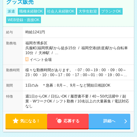
グッズ販売
派遣
職種未経験OK
社会人未経験OK
大学生歓迎
ブランクOK
WEB登録・面接OK
時給1241円
給与
福岡市博多区
勤務地
呉服町(福岡県)駅から徒歩15分
/
福岡空港(鉄道)駅から自転車
10分
/
天神駅
/
…
イベント会場
様々な勤務時間があります。 ・07：00～19：00 ・09：00～
勤務時間
23：00 ・10：00～17：00 ・17：00～01：00 ・19：00～
03：00 etc イベント・ライブの開催時間によって変わりま
す。
1日のみ ＊急募：8月～、9月～など開始日相談OK
期間
週1日からOK
/
日払いOK
/
履歴書不要
/
40～50代活躍中
/
副
特徴
業・WワークOK
/
シフト勤務
/
10名以上の大量募集
/
電話対応
なし
気になる！
応募する
詳細へ