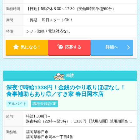
【日勤】5勤2休 8:30～17:30（実働8時間/休憩60分）
勤務時間
・長期 ・即日スタートOK！
期間
シフト勤務
/
電話対応なし
特徴
気になる！
応募する
詳細へ
未読
深夜で時給1338円！金銭のやり取りほぼなし！
食事補助もあり◎／すき家 春日岡本店
アルバイト
職種未経験OK
時給1,338円～
給与
深夜時給（22時～翌5時）：1338円 【試用期間】試用期間あり
試用期間の長さ：1ヶ月 雇用形態、給与は本採用時と同じです。
試用期間の実態は30日（※条件変更なし）ですが、切り上げで
福岡県春日市
勤務地
一ヶ月とさせていただきます。 研修制度あり：15時間(研修中も
福岡県春日市岡本一丁目4番