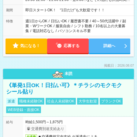
ございます！ 基本は実働8時間（休憩1時間）がメインですが、
他にもご希望があればご相談ください！
即日スタートOK！ “1日だけ”も大歓迎です！！
期間
週1日からOK
/
日払いOK
/
履歴書不要
/
40～50代活躍中
/
副
特徴
業・WワークOK
/
服装自由
/
シフト勤務
/
10名以上の大量募
集
/
電話対応なし
/
パソコンスキル不要
気になる！
応募する
詳細へ
掲載日：2026.08.07
未読
《単発1日OK！日払い可》＊チラシのモクモク
シール貼り
派遣
職種未経験OK
社会人未経験OK
大学生歓迎
ブランクOK
WEB登録・面接OK
時給1,500円～1,875円
給与
交通費別途支給あり
■ 交通費規定内支給 ※派遣先による
交通費