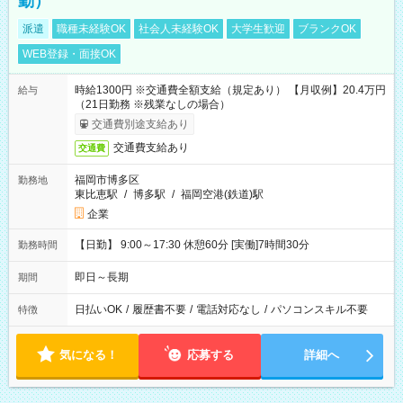
勤）
派遣
職種未経験OK
社会人未経験OK
大学生歓迎
ブランクOK
WEB登録・面接OK
時給1300円 ※交通費全額支給（規定あり） 【月収例】20.4万円
給与
（21日勤務 ※残業なしの場合）
交通費別途支給あり
交通費支給あり
交通費
福岡市博多区
勤務地
東比恵駅
/
博多駅
/
福岡空港(鉄道)駅
企業
【日勤】 9:00～17:30 休憩60分 [実働]7時間30分
勤務時間
即日～長期
期間
日払いOK
/
履歴書不要
/
電話対応なし
/
パソコンスキル不要
特徴
気になる！
応募する
詳細へ