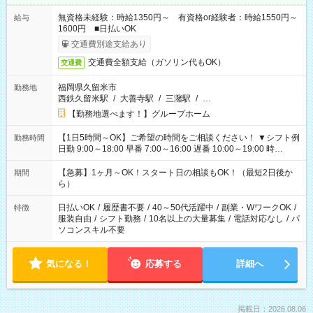
無資格未経験：時給1350円～ 有資格or経験者：時給1550円～
給与
1600円 ■日払いOK
交通費別途支給あり
交通費全額支給（ガソリン代もOK）
交通費
福岡県久留米市
勤務地
西鉄久留米駅
/
大善寺駅
/
三潴駅
/
…
【勤務地選べます！】グループホーム
【1日5時間～OK】ご希望の時間をご相談ください！ ▼シフト例
勤務時間
日勤 9:00～18:00 早番 7:00～16:00 遅番 10:00～19:00 時
短 10:00～15:00 上記はあくまで一例です。 「夕方までには帰
宅しておきたい」 「朝はゆっくりのスタートがいい」 「お昼の
【急募】1ヶ月～OK！スタート日の相談もOK！（最短2日後か
期間
時間を有効に使いたい」 など、ご希望があれば教えてください
ら）
ね。
日払いOK
/
履歴書不要
/
40～50代活躍中
/
副業・WワークOK
/
特徴
服装自由
/
シフト勤務
/
10名以上の大量募集
/
電話対応なし
/
パ
ソコンスキル不要
気になる！
応募する
詳細へ
掲載日：2026.08.06