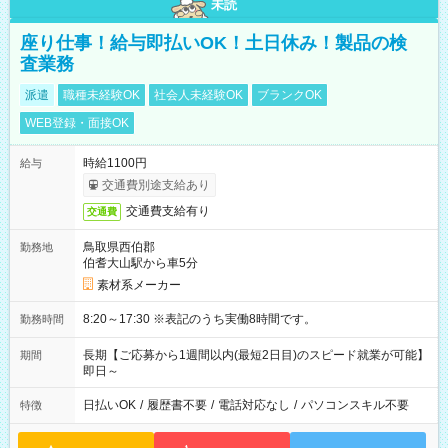
未読
座り仕事！給与即払いOK！土日休み！製品の検
査業務
派遣
職種未経験OK
社会人未経験OK
ブランクOK
WEB登録・面接OK
時給1100円
給与
交通費別途支給あり
交通費支給有り
交通費
鳥取県西伯郡
勤務地
伯耆大山駅から車5分
素材系メーカー
8:20～17:30 ※表記のうち実働8時間です。
勤務時間
長期【ご応募から1週間以内(最短2日目)のスピード就業が可能】
期間
即日～
日払いOK
/
履歴書不要
/
電話対応なし
/
パソコンスキル不要
特徴