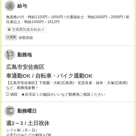
給与
無資格の方：時給1320円～1650円 / 介護福祉士：時給1600円～2000円 / 初
任者以上：時給1450円～1812円
交通費別途支給あり
全額支給
交通費
勤務地
広島市安佐南区
車通勤OK / 自転車・バイク通勤OK
【広島市安佐南区】下祇園・大町(広島県)・安芸長束・緑井・大塚(広島県)
など、勤務地多数！
病院 ★自宅近くの施設がいいなど勤務地ご相談ください
勤務曜日
週2～3 / 土日祝休
シフト制（月～日）
※平日のみなどの相談もOK