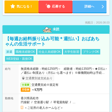
気になる！
応募する
詳細へ
掲載日：2026.08.03
未読
【毎週お給料振り込み可能＊週払い】おばあち
ゃんの生活サポート
派遣
職種未経験OK
社会人未経験OK
大学生歓迎
ブランクOK
WEB登録・面接OK
無資格未経験：時給1250円～ 経験者：時給1350円～★日払い
給与
／週払い制度あり（月払いも選べます）※稼働開始時は手続き完
了次第のお支払いとなります。
交通費別途支給あり
交通費支給※規定有
交通費
～5万円
月収例
香川県高松市
勤務地
円座駅
/
空港通り駅
/
琴電屋島駅
/
…
＜ご近所の老人ホームなど＞