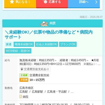
気になる！
応募する
詳細へ
掲載日：2026.08.07
未読
＼未経験OK!／伝票や物品の準備など＊病院内
サポート
派遣
職種未経験OK
社会人未経験OK
ブランクOK
WEB登録・面接OK
無資格未経験：時給1350円～ 経験者：時給1450円～ ■月収
給与
例(週3日)：時給1350円×8H×12日＝12万9600円 ※前払い・日
払い・週払いOK
交通費別途支給あり
交通費全額支給
交通費
10～15万円
月収例
広島市南区
勤務地
広島駅
/
広島駅駅
/
広島港・宇品駅
/
…
病院
下記時間帯よりご相談OK 07:30-16:30 / 08:00-17:00 /
勤務時間