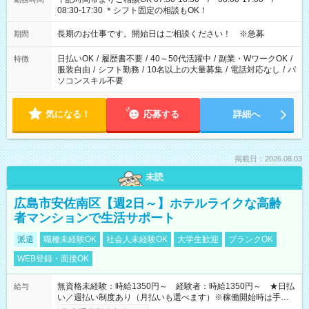
08:30-17:30 ＊シフト固定の相談もOK！
長期のお仕事です。開始日はご相談ください！ ※急募
期間
日払いOK
/
履歴書不要
/
40～50代活躍中
/
副業・WワークOK
/
特徴
服装自由
/
シフト勤務
/
10名以上の大量募集
/
電話対応なし
/
パ
ソコンスキル不要
気になる！
応募する
詳細へ
掲載日：2026.08.03
未読
広島市安佐南区【週2日～】ホテルライクな高齢
者マンションで生活サポート
派遣
職種未経験OK
社会人未経験OK
大学生歓迎
ブランクOK
WEB登録・面接OK
無資格未経験：時給1350円～ 経験者：時給1350円～ ★日払
給与
い／週払い制度あり（月払いも選べます）※稼働開始時は手続き
完了次第のお支払いとなります。