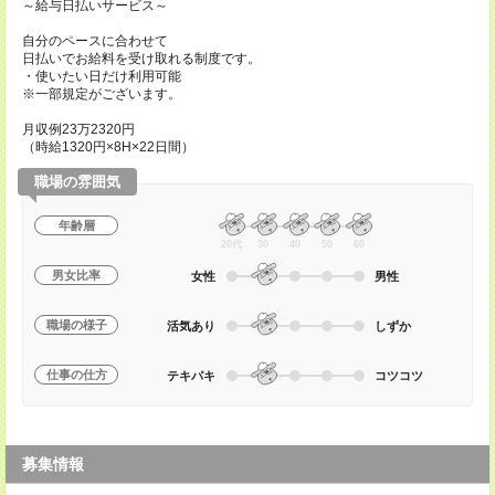
～給与日払いサービス～
自分のペースに合わせて
日払いでお給料を受け取れる制度です。
・使いたい日だけ利用可能
※一部規定がございます。
月収例23万2320円
（時給1320円×8H×22日間）
職場の雰囲気
年齢層
20代
30
40
50
60
男女比率
女性
男性
職場の様子
活気あり
しずか
仕事の仕方
テキパキ
コツコツ
募集情報