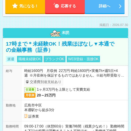
気になる！
応募する
詳細へ
掲載日：2026.07.30
未読
17時まで＊未経験OK！残業ほぼなし▼本通で
の金融事務（証券）
派遣
職種未経験OK
ブランクOK
WEB登録・面接OK
時給1600円 月収例 22万円 時給1600円×実働7h×週5日×4
給与
週 ※月収例を保証するものではありません。※給与即受取りサ
ービス利用可（利用条件有）
交通費別途支給あり
1ヶ月3万円を上限として実費支給
交通費
20～25万円
月収例
広島市中区
勤務地
本通駅から徒歩3分
証券業
09:00-17:00（休憩60分）実働7時間（残業少なめ！） 勤務時間
勤務時間