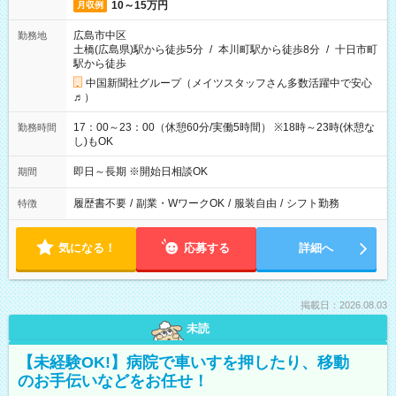
10～15万円
月収例
広島市中区
勤務地
土橋(広島県)駅から徒歩5分
/
本川町駅から徒歩8分
/
十日市町
駅から徒歩
中国新聞社グループ（メイツスタッフさん多数活躍中で安心
♬）
17：00～23：00（休憩60分/実働5時間） ※18時～23時(休憩な
勤務時間
し)もOK
即日～長期 ※開始日相談OK
期間
履歴書不要
/
副業・WワークOK
/
服装自由
/
シフト勤務
特徴
気になる！
応募する
詳細へ
掲載日：2026.08.03
未読
【未経験OK!】病院で車いすを押したり、移動
のお手伝いなどをお任せ！