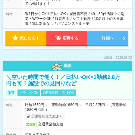
象となります ※労働者派遣法（日雇い派遣の原則禁止）によ
でも働けます！
り、短時間・短期間の就業はご案内が難しい場合があります
週1日からOK
/
日払いOK
/
履歴書不要
/
40～50代活躍中
/
副
特徴
業・WワークOK
/
服装自由
/
シフト勤務
/
10名以上の大量募
集
/
電話対応なし
/
パソコンスキル不要
気になる！
応募する
詳細へ
掲載日：2026.08.03
未読
＼空いた時間で働く！／日払いOK×1勤務2.8万
円も可！施設での見回りなど
派遣
ブランクOK
WEB登録・面接OK
時給1550円～ 夜勤時給1880円～ 日収2.8万円～（夜勤時給
給与
1880円×15h）
交通費別途支給あり
交通費全額支給
交通費