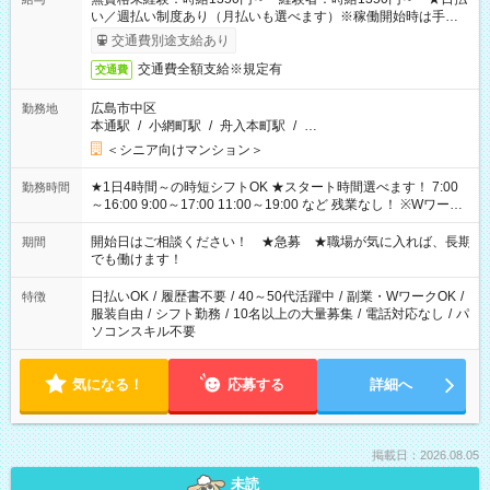
い／週払い制度あり（月払いも選べます）※稼働開始時は手続き
完了次第のお支払いとなります。
交通費別途支給あり
交通費全額支給※規定有
交通費
広島市中区
勤務地
本通駅
/
小網町駅
/
舟入本町駅
/
…
＜シニア向けマンション＞
★1日4時間～の時短シフトOK ★スタート時間選べます！ 7:00
勤務時間
～16:00 9:00～17:00 11:00～19:00 など 残業なし！ ※Wワーク
の場合、他のお仕事と合わせ週40時間超の就業はご案内できま
せん ※法令に基づき、週20時間以上勤務は社会保険への加入対
開始日はご相談ください！ ★急募 ★職場が気に入れば、長期
期間
象となります ※労働者派遣法（日雇い派遣の原則禁止）によ
でも働けます！
り、短時間・短期間の就業はご案内が難しい場合があります
日払いOK
/
履歴書不要
/
40～50代活躍中
/
副業・WワークOK
/
特徴
服装自由
/
シフト勤務
/
10名以上の大量募集
/
電話対応なし
/
パ
ソコンスキル不要
気になる！
応募する
詳細へ
掲載日：2026.08.05
未読