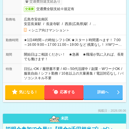
交通費別途支給あり
交通費全額支給※規定有
交通費
広島市安佐南区
勤務地
安芸長束駅
/
長楽寺駅
/
西原(広島県)駅
/
…
＜シニア向けマンション＞
★1日4時間～の時短シフトOK ★スタート時間選べます！ 7:00
勤務時間
～16:00 9:00～17:00 11:00～19:00 など 残業なし！ ※Wワーク
の場合、他のお仕事と合わせ週40時間超の就業はご案内できま
せん ※法令に基づき、週20時間以上勤務は社会保険への加入対
開始日はご相談ください！ ★急募 ★職場が気に入れば、長期
期間
象となります ※労働者派遣法（日雇い派遣の原則禁止）によ
でも働けます！
り、短時間・短期間の就業はご案内が難しい場合があります
日払いOK
/
履歴書不要
/
40～50代活躍中
/
副業・WワークOK
/
特徴
服装自由
/
シフト勤務
/
10名以上の大量募集
/
電話対応なし
/
パ
ソコンスキル不要
気になる！
応募する
詳細へ
掲載日：2026.08.06
未読