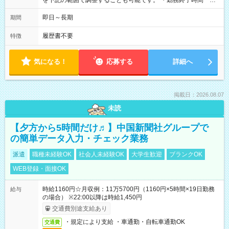
を下記の範囲で調整することも可能です。 ・勤務終了時間
15:30～17:00 ・実働 05:30～07:00
即日～長期
期間
履歴書不要
特徴
気になる！
応募する
詳細へ
掲載日：2026.08.07
未読
【夕方から5時間だけ♬】中国新聞社グループで
の簡単データ入力・チェック業務
派遣
職種未経験OK
社会人未経験OK
大学生歓迎
ブランクOK
WEB登録・面接OK
時給1160円☆月収例：11万5700円（1160円×5時間×19日勤務
給与
の場合） ※22:00以降は時給1,450円
交通費別途支給あり
・規定により支給 ・車通勤・自転車通勤OK
交通費