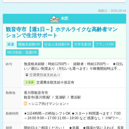
掲載日：2026.08.04
未読
観音寺市【週1日～】ホテルライクな高齢者マン
ションで生活サポート
派遣
職種未経験OK
社会人未経験OK
大学生歓迎
ブランクOK
WEB登録・面接OK
無資格未経験：時給1250円～ 経験者：時給1350円～ ★日払
給与
い／週払い制度あり（月払いも選べます）※稼働開始時は手続き
完了次第のお支払いとなります。
交通費別途支給あり
交通費全額支給※規定有
交通費
香川県観音寺市
勤務地
観音寺(香川県)駅
/
箕浦駅
/
豊浜駅
＜シニア向けマンション＞
★1日4時間～の時短シフトOK ★スタート時間選べます！ 7:00
勤務時間
～16:00 9:00～17:00 11:00～19:00 など 残業なし！ ※Wワーク
の場合、他のお仕事と合わせ週40時間超の就業はご案内できま
せん ※法令に基づき、週20時間以上勤務は社会保険への加入対
開始日はご相談ください！ ★急募 ★職場が気に入れば、長期
期間