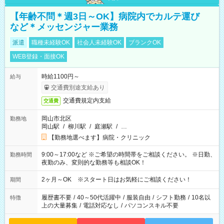
【年齢不問＊週3日～OK】病院内でカルテ運び
など＊メッセンジャー業務
派遣
職種未経験OK
社会人未経験OK
ブランクOK
WEB登録・面接OK
時給1100円～
給与
交通費別途支給あり
交通費規定内支給
交通費
岡山市北区
勤務地
岡山駅
/
柳川駅
/
庭瀬駅
/
…
【勤務地選べます】病院・クリニック
9:00～17:00など ※ご希望の時間帯をご相談ください。 ※日勤、
勤務時間
夜勤のみ、変則的な勤務等も相談OK！
2ヶ月～OK ※スタート日はお気軽にご相談ください！
期間
履歴書不要
/
40～50代活躍中
/
服装自由
/
シフト勤務
/
10名以
特徴
上の大量募集
/
電話対応なし
/
パソコンスキル不要