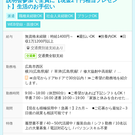
説明会参加で全員に【現金2千円相当プレゼン
ト】生活のお手伝い
派遣
職種未経験OK
社会人未経験OK
ブランクOK
WEB登録・面接OK
無資格未経験：時給1400円～ ■週払いOK ■扶養内OK ■日
給与
収1万1200円以上
交通費別途支給あり
交通費全額支給
交通費
広島市西区
勤務地
横川(広島県)駅
/
草津(広島県)駅
/
修大協創中高前駅
/
…
≪自宅からドアtoドアで30分以内！≫ご希望の勤務地を紹介
します。
9:00～18:00（休憩60分） ■ご希望があれば下記シフトもOK！
勤務時間
早番 7:00～16:00 遅番 10:00～19:00 「家族と休みを合わせた
い」 「余裕を持って夕飯の準備がしたい」 「できれば残業はし
たくない」 など、ご希望を教えてくださいね。 ※Wワーク希望
【現在も積極採用中！急募！】2カ月～ ■ご応募から最短2～3
期間
の方へ 今ご覧のお仕事で希望する勤務時間と、もう1つのお仕事
日後の就業も相談可能です！
の勤務時間。 合計で週40時間を超える場合は応募できません。
履歴書不要
/
40～50代活躍中
/
服装自由
/
シフト勤務
/
10名以
特徴
上の大量募集
/
電話対応なし
/
パソコンスキル不要