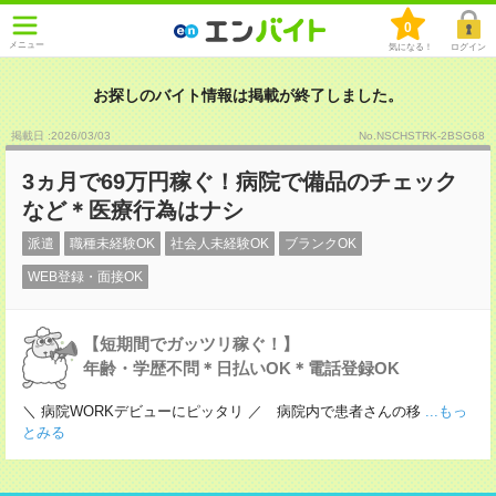
0
メニュー
気になる！
ログイン
お探しのバイト情報は掲載が終了しました。
掲載日 :2026
/
03
/
03
No.NSCHSTRK-2BSG68
3ヵ月で69万円稼ぐ！病院で備品のチェック
など＊医療行為はナシ
派遣
職種未経験OK
社会人未経験OK
ブランクOK
WEB登録・面接OK
【短期間でガッツリ稼ぐ！】
年齢・学歴不問＊日払いOK＊電話登録OK
＼ 病院WORKデビューにピッタリ ／ 病院内で患者さんの移
...もっ
とみる