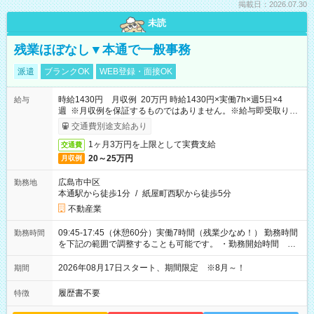
掲載日：2026.07.30
未読
残業ほぼなし▼本通で一般事務
派遣
ブランクOK
WEB登録・面接OK
時給1430円 月収例 20万円 時給1430円×実働7h×週5日×4
給与
週 ※月収例を保証するものではありません。※給与即受取りサ
ービス利用可（利用条件有）
交通費別途支給あり
1ヶ月3万円を上限として実費支給
交通費
20～25万円
月収例
広島市中区
勤務地
本通駅から徒歩1分
/
紙屋町西駅から徒歩5分
不動産業
09:45-17:45（休憩60分）実働7時間（残業少なめ！） 勤務時間
勤務時間
を下記の範囲で調整することも可能です。 ・勤務開始時間
09:45～12:30 ・勤務終了時間 15:45～18:30 ・実働 05:00～
07:45
2026年08月17日スタート、期間限定 ※8月～！
期間
履歴書不要
特徴