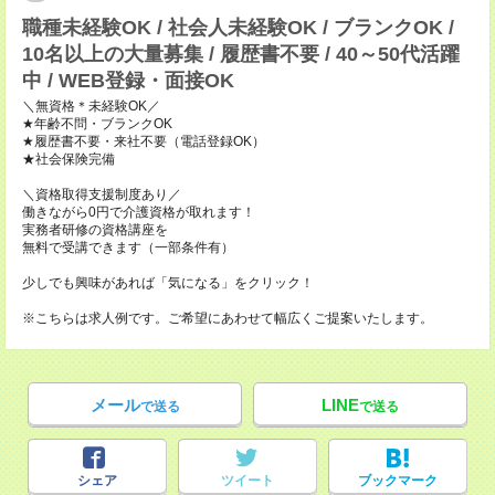
職種未経験OK / 社会人未経験OK / ブランクOK /
10名以上の大量募集 / 履歴書不要 / 40～50代活躍
中 / WEB登録・面接OK
＼無資格＊未経験OK／
★年齢不問・ブランクOK
★履歴書不要・来社不要（電話登録OK）
★社会保険完備
＼資格取得支援制度あり／
働きながら0円で介護資格が取れます！
実務者研修の資格講座を
無料で受講できます（一部条件有）
少しでも興味があれば「気になる」をクリック！
※こちらは求人例です。ご希望にあわせて幅広くご提案いたします。
メール
LINE
で送る
で送る
シェア
ツイート
ブックマーク