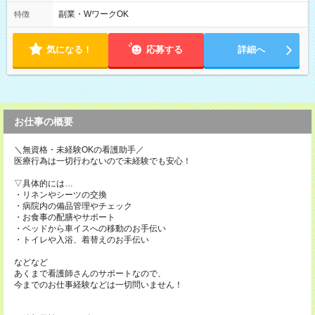
勤）・8時～18時 （実働時間8時間 待機休憩2時間）（日勤1回
あたりの給与 2万円）
副業・WワークOK
特徴
気になる！
応募する
詳細へ
お仕事の概要
＼無資格・未経験OKの看護助手／
医療行為は一切行わないので未経験でも安心！
▽具体的には…
・リネンやシーツの交換
・病院内の備品管理やチェック
・お食事の配膳やサポート
・ベッドから車イスへの移動のお手伝い
・トイレや入浴、着替えのお手伝い
などなど
あくまで看護師さんのサポートなので、
今までのお仕事経験などは一切問いません！