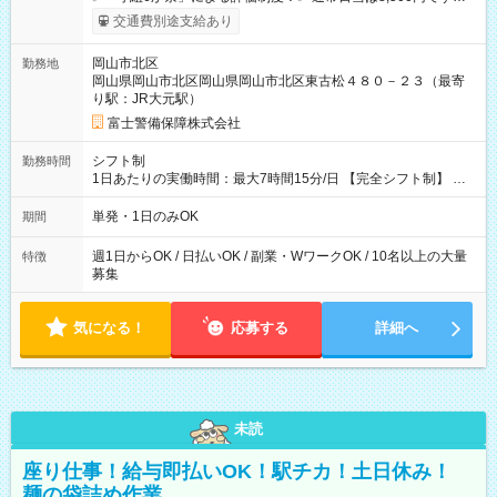
上記評価制度により「S級隊員」と認定されれば10,000円の日当
交通費別途支給あり
を支給します。 (1)上記勤務者が交通2級資格者の場合10,000円
+1500円＝11,500円 (2)上記現場が深夜の場合 11,500×1.25＝
岡山市北区
勤務地
14,375円 (3)上記現場が日祝深夜の場合 17,250円 (4)上記勤務
岡山県岡山市北区岡山県岡山市北区東古松４８０－２３（最寄
者が現場までの運転者の場合17,250+200円＝17,450円 -----------
り駅：JR大元駅）
------------------------------- *最高日当額 17,450円* ---------------------
--------------------- より上位の資格取得やリーダー手当を取得する
富士警備保障株式会社
と ”さらに”加算されます！ ※日当支給時振込手数料等は一切あ
りません。 【試用期間】試用期間なし
シフト制
勤務時間
1日あたりの実働時間：最大7時間15分/日 【完全シフト制】 例
(1) 8：00~17:00（休憩１h） 例(2) 13:00~16:00（早上がりでも
全額支給！） 例(3) 21:00~5:00（夜勤なら日当1.25倍！！）
単発・1日のみOK
期間
週1日からOK / 日払いOK / 副業・WワークOK / 10名以上の大量
特徴
募集
気になる！
応募する
詳細へ
未読
座り仕事！給与即払いOK！駅チカ！土日休み！
麺の袋詰め作業