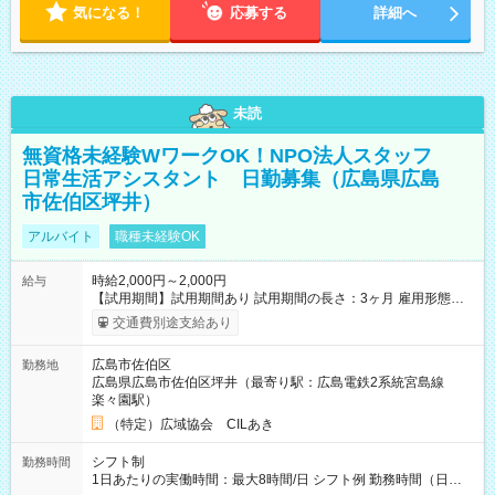
気になる！
応募する
詳細へ
未読
無資格未経験WワークOK！NPO法人スタッフ
日常生活アシスタント 日勤募集（広島県広島
市佐伯区坪井）
アルバイト
職種未経験OK
時給2,000円～2,000円
給与
【試用期間】試用期間あり 試用期間の長さ：3ヶ月 雇用形態、
給与は本採用時と同じです。
交通費別途支給あり
広島市佐伯区
勤務地
広島県広島市佐伯区坪井（最寄り駅：広島電鉄2系統宮島線
楽々園駅）
（特定）広域協会 CILあき
シフト制
勤務時間
1日あたりの実働時間：最大8時間/日 シフト例 勤務時間（日