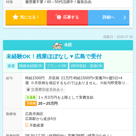
履歴書不要
/
40～50代活躍中
/
服装自由
特徴
気になる！
応募する
詳細へ
掲載日：2026.07.30
未読
未経験OK！残業ほぼなし▼広島で受付
派遣
職種未経験OK
ブランクOK
WEB登録・面接OK
時給1500円 月収例 21万円 時給1500円×実働7h×週5日×4
給与
週 ※月収例を保証するものではありません。※給与即受取りサ
ービス利用可（利用条件有）
交通費別途支給あり
1ヶ月3万円を上限として実費支給
交通費
20～25万円
月収例
広島市南区
勤務地
広島駅から徒歩5分
不動産業
09:30-17:30（休憩60分）実働7時間（残業少なめ！）
勤務時間