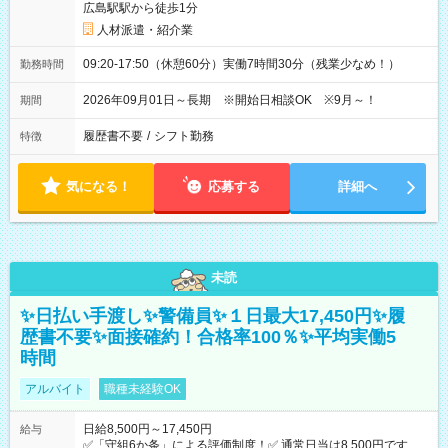
広島駅駅から徒歩1分
人材派遣・紹介業
09:20-17:50（休憩60分）実働7時間30分（残業少なめ！）
勤務時間
2026年09月01日～長期 ※開始日相談OK ※9月～！
期間
履歴書不要
/
シフト勤務
特徴
気になる！
応募する
詳細へ
未読
✨日払い手渡し✨警備員✨１日最大17,450円✨履
歴書不要✨面接確約！合格率100％✨平均実働5
時間
アルバイト
職種未経験OK
日給8,500円～17,450円
給与
✅「守組6か条」による評価制度！✅ 通常日当は8,500円ですが