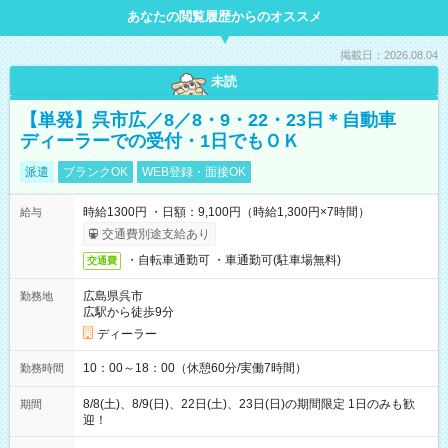
あなたの閲覧履歴からのオススメ
掲載日：2026.08.04
未読
【単発】呉市広／8／8・9・22・23日＊自動車
ディーラーでの受付・1日でもＯＫ
派遣
ブランクOK
WEB登録・面接OK
時給1300円 ・日額：9,100円（時給1,300円×7時間）
給与
交通費別途支給あり
・自転車通勤可 ・車通勤可(駐車場無料)
交通費
広島県呉市
勤務地
広駅から徒歩9分
ディーラー
10：00～18：00（休憩60分/実働7時間）
勤務時間
8/8(土)、8/9(日)、22日(土)、23日(日)の期間限定 1日のみも歓
期間
迎！