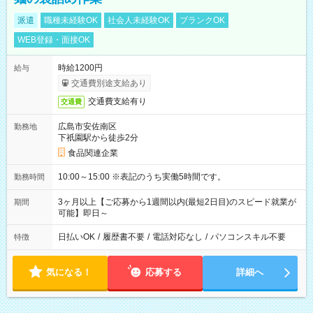
派遣
職種未経験OK
社会人未経験OK
ブランクOK
WEB登録・面接OK
時給1200円
給与
交通費別途支給あり
交通費支給有り
交通費
広島市安佐南区
勤務地
下祇園駅から徒歩2分
食品関連企業
10:00～15:00 ※表記のうち実働5時間です。
勤務時間
3ヶ月以上【ご応募から1週間以内(最短2日目)のスピード就業が
期間
可能】即日～
日払いOK
/
履歴書不要
/
電話対応なし
/
パソコンスキル不要
特徴
気になる！
応募する
詳細へ