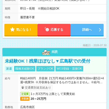
即日～長期 ※開始日相談OK
期間
履歴書不要
特徴
気になる！
応募する
詳細へ
掲載日：2026.07.30
未読
未経験OK！残業ほぼなし▼広島駅での受付
派遣
職種未経験OK
ブランクOK
WEB登録・面接OK
時給1400円 月収例 21万円 時給1400円×実働7h30m×週5日×4
給与
週+残業5h ※月収例を保証するものではありません。※給与即
受取りサービス利用可（利用条件有）
交通費別途支給あり
1ヶ月3万円を上限として実費支給
交通費
20～25万円
月収例
広島市南区
勤務地