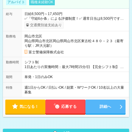
アルバイト
職種未経験OK
日給8,500円～17,450円
給与
✅「守組6か条」による評価制度！✅ 通常日当は8,500円ですが
上記評価制度により「S級隊員」と認定されれば10,000円の日当
交通費別途支給あり
を支給します。 (1)上記勤務者が交通2級資格者の場合10,000円
+1500円＝11,500円 (2)上記現場が深夜の場合 11,500×1.25＝
岡山市北区
勤務地
14,375円 (3)上記現場が日祝深夜の場合 17,250円 (4)上記勤務
岡山県岡山市北区岡山県岡山市北区東古松４８０－２３（最寄
者が現場までの運転者の場合17,250+200円＝17,450円 -----------
り駅：JR大元駅）
------------------------------- *最高日当額 17,450円* （実働時間5
時間の場合、時給3,490円） ------------------------------------------ よ
富士警備保障株式会社
り上位の資格取得やリーダー手当を取得すると ”さらに”加算さ
れます！ ※日当支給時振込手数料等は一切ありません。 【試用
シフト制
勤務時間
期間】試用期間なし
1日あたりの実働時間：最大7時間15分/日 【完全シフト制】 例
(1) 8：00~17:00（休憩１h） 例(2) 13:00~16:00（早上がりでも
全額支給！） 例(3) 21:00~5:00（夜勤なら日当1.25倍！！）
単発・1日のみOK
期間
週1日からOK / 日払いOK / 副業・WワークOK / 10名以上の大量
特徴
募集
気になる！
応募する
詳細へ