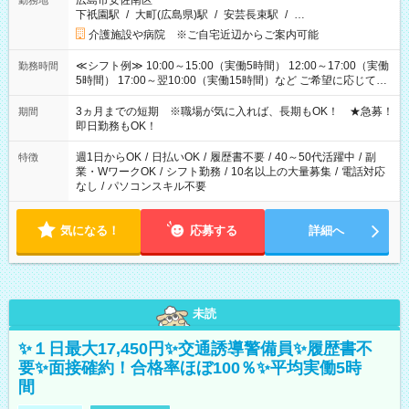
広島市安佐南区
勤務地
下祇園駅
/
大町(広島県)駅
/
安芸長束駅
/
…
介護施設や病院 ※ご自宅近辺からご案内可能
≪シフト例≫ 10:00～15:00（実働5時間） 12:00～17:00（実働
勤務時間
5時間） 17:00～翌10:00（実働15時間）など ご希望に応じて、
働く時間は調整できます！ お気軽に担当へ相談ください！
3ヵ月までの短期 ※職場が気に入れば、長期もOK！ ★急募！
期間
即日勤務もOK！
週1日からOK
/
日払いOK
/
履歴書不要
/
40～50代活躍中
/
副
特徴
業・WワークOK
/
シフト勤務
/
10名以上の大量募集
/
電話対応
なし
/
パソコンスキル不要
気になる！
応募する
詳細へ
未読
✨１日最大17,450円✨交通誘導警備員✨履歴書不
要✨面接確約！合格率ほぼ100％✨平均実働5時
間