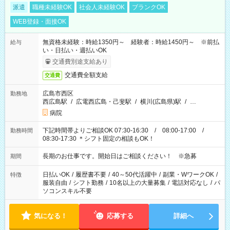
派遣
職種未経験OK
社会人未経験OK
ブランクOK
WEB登録・面接OK
無資格未経験：時給1350円～ 経験者：時給1450円～ ※前払
給与
い・日払い・週払いOK
交通費別途支給あり
交通費全額支給
交通費
広島市西区
勤務地
西広島駅
/
広電西広島・己斐駅
/
横川(広島県)駅
/
…
病院
下記時間帯よりご相談OK 07:30-16:30 / 08:00-17:00 /
勤務時間
08:30-17:30 ＊シフト固定の相談もOK！
長期のお仕事です。開始日はご相談ください！ ※急募
期間
日払いOK
/
履歴書不要
/
40～50代活躍中
/
副業・WワークOK
/
特徴
服装自由
/
シフト勤務
/
10名以上の大量募集
/
電話対応なし
/
パ
ソコンスキル不要
気になる！
応募する
詳細へ