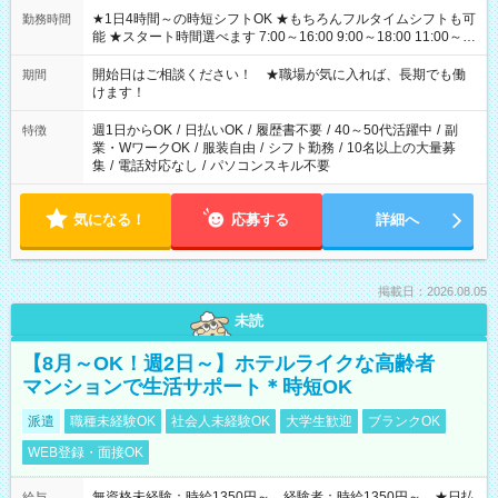
★1日4時間～の時短シフトOK ★もちろんフルタイムシフトも可
勤務時間
能 ★スタート時間選べます 7:00～16:00 9:00～18:00 11:00～
20:00 など 残業なし！ ※Wワークの場合、他のお仕事と合わせ
週40時間超の就業はご案内できません ※法令に基づき、週20時
開始日はご相談ください！ ★職場が気に入れば、長期でも働
期間
間以上勤務は社会保険への加入対象となります ※労働者派遣法
けます！
（日雇い派遣の原則禁止）により、短時間・短期間の就業はご
案内が難しい場合があります
週1日からOK
/
日払いOK
/
履歴書不要
/
40～50代活躍中
/
副
特徴
業・WワークOK
/
服装自由
/
シフト勤務
/
10名以上の大量募
集
/
電話対応なし
/
パソコンスキル不要
気になる！
応募する
詳細へ
掲載日：2026.08.05
未読
【8月～OK！週2日～】ホテルライクな高齢者
マンションで生活サポート＊時短OK
派遣
職種未経験OK
社会人未経験OK
大学生歓迎
ブランクOK
WEB登録・面接OK
無資格未経験：時給1350円～ 経験者：時給1350円～ ★日払
給与