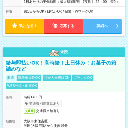
1日あたりの実働時間：最大8時間/日 【夜勤】 22：00～翌9：
00 ※週1日～OK ／ 夜勤専従 ＊＊ 勤務時間例 ＊＊ ■22時か
ら翌7時 ■23時から翌8時 ■24時から翌9時 など ※上記の時間
週1日からOK / 日払いOK / 副業・WワークOK
特徴
内で8時間勤務（休憩1時間）ご利用者様により、時間は異なり
ます。 ※曜日固定（毎週同じ曜日での勤務となります）
気になる！
応募する
詳細へ
未読
給与即払いOK！高時給！土日休み！お菓子の箱
詰めなど
派遣
職種未経験OK
社会人未経験OK
ブランクOK
WEB登録・面接OK
時給1400円
給与
交通費別途支給あり
交通費支給有り
交通費
大阪市東住吉区
勤務地
矢田(大阪府)駅から徒歩16分