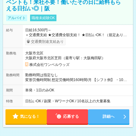
ベントも！来社不要！働いたその日に給料もら
える日払い◎｜阪
アルバイト
職種未経験OK
日給16,500円～
給与
＋交通費支給 ★交通費全額支給！ ★日払いOK！（規定あり） ┗
働いたその日に現金GET♪ お仕事後はコンビニATMから 日払
交通費別途支給あり
い分を引き落とせます！ 【試用期間】試用期間なし
大阪市北区
勤務地
大阪府大阪市北区芝田（最寄り駅：大阪梅田駅）
株式会社ワンベルウッズ
勤務時間は指定なし
勤務時間
変形労働時間制 想定労働時間160時間/月 【シフト例】 ・10：
00～20：00
単発・1日のみOK
期間
日払いOK / 副業・WワークOK / 10名以上の大量募集
特徴
気になる！
応募する
詳細へ