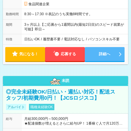
食品関連企業
8:30～17:30 ※表記のうち実働8時間です。
勤務時間
3ヶ月以上【ご応募から1週間以内(最短2日目)のスピード就業が
期間
可能】即日～
日払いOK
/
履歴書不要
/
電話対応なし
/
パソコンスキル不要
特徴
気になる！
応募する
詳細へ
未読
◎完全未経験OK/日払い・週払い対応！配送ス
タッフ/初期費用0円！【JCSロジスコ】
アルバイト
職種未経験OK
月給300,000円～500,000円
給与
★配達個数が増えるとさらに給与UP！ 1番稼ぐ人で月120万ほ
ど！ ・主要都市エリア 月収55万円／週5日稼働 月収65万~112