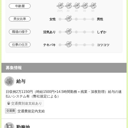
年齢層
20代
30
40
50
60
男女比率
女性
男性
職場の様子
活気あり
しずか
仕事の仕方
テキパキ
コツコツ
募集情報
給与
日収例2万1150円（時給1500円×14.5時間勤務＋残業・深夜割増）給与の速
払いシステム有（弊社規定による）
交通費別途支給あり
交通費規定内支給
交通費
勤務地