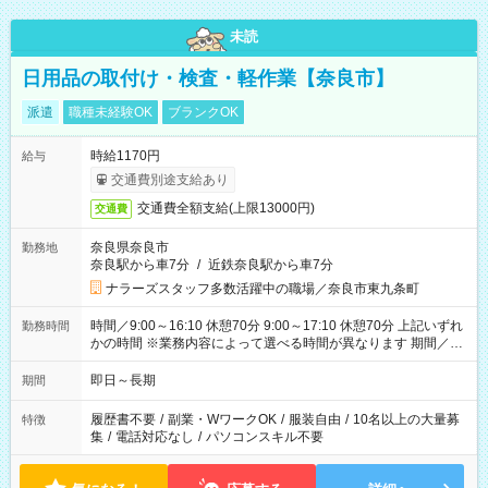
未読
日用品の取付け・検査・軽作業【奈良市】
派遣
職種未経験OK
ブランクOK
時給1170円
給与
交通費別途支給あり
交通費全額支給(上限13000円)
交通費
奈良県奈良市
勤務地
奈良駅から車7分
/
近鉄奈良駅から車7分
ナラーズスタッフ多数活躍中の職場／奈良市東九条町
時間／9:00～16:10 休憩70分 9:00～17:10 休憩70分 上記いずれ
勤務時間
かの時間 ※業務内容によって選べる時間が異なります 期間／即
日～長期安定 スタート日は相談可能！ 勤務日／月～金の週4日
～でOK！
即日～長期
期間
履歴書不要
/
副業・WワークOK
/
服装自由
/
10名以上の大量募
特徴
集
/
電話対応なし
/
パソコンスキル不要