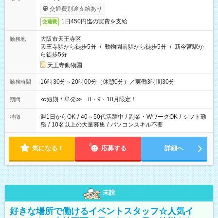
交通費別途支給あり
1日450円迄の実費を支給
交通費
大阪市天王寺区
勤務地
天王寺駅から徒歩5分
/
動物園前駅から徒歩5分
/
新今宮駅か
ら徒歩5分
天王寺動物園
16時30分～20時00分（休憩0分）／実働3時間30分
勤務時間
≪短期＊単発≫ 8・9・10月限定！
期間
週1日からOK
/
40～50代活躍中
/
副業・WワークOK
/
シフト勤
特徴
務
/
10名以上の大量募集
/
パソコンスキル不要
気になる！
応募する
詳細へ
未読
好きな場所で働けるイベントスタッフ☆人気イ