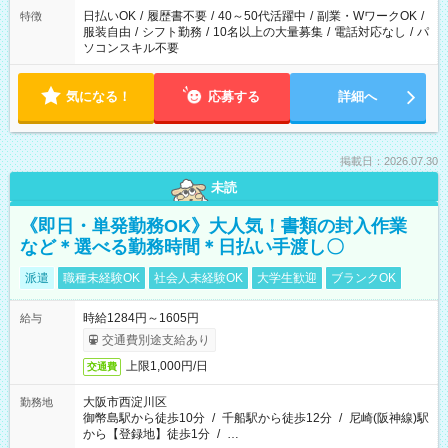
日払いOK
/
履歴書不要
/
40～50代活躍中
/
副業・WワークOK
/
特徴
服装自由
/
シフト勤務
/
10名以上の大量募集
/
電話対応なし
/
パ
ソコンスキル不要
気になる！
応募する
詳細へ
掲載日：2026.07.30
未読
《即日・単発勤務OK》大人気！書類の封入作業
など＊選べる勤務時間＊日払い手渡し〇
派遣
職種未経験OK
社会人未経験OK
大学生歓迎
ブランクOK
時給1284円～1605円
給与
交通費別途支給あり
上限1,000円/日
交通費
大阪市西淀川区
勤務地
御幣島駅から徒歩10分
/
千船駅から徒歩12分
/
尼崎(阪神線)駅
から【登録地】徒歩1分
/
…