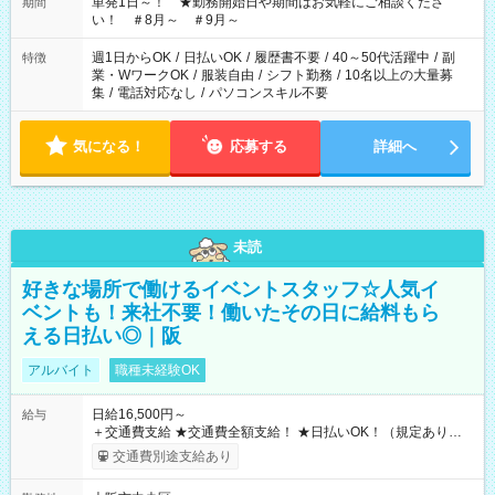
単発1日～！ ★勤務開始日や期間はお気軽にご相談くださ
期間
い！ ＃8月～ ＃9月～
週1日からOK
/
日払いOK
/
履歴書不要
/
40～50代活躍中
/
副
特徴
業・WワークOK
/
服装自由
/
シフト勤務
/
10名以上の大量募
集
/
電話対応なし
/
パソコンスキル不要
気になる！
応募する
詳細へ
未読
好きな場所で働けるイベントスタッフ☆人気イ
ベントも！来社不要！働いたその日に給料もら
える日払い◎｜阪
アルバイト
職種未経験OK
日給16,500円～
給与
＋交通費支給 ★交通費全額支給！ ★日払いOK！（規定あり） ┗
働いたその日に現金GET♪ お仕事後はコンビニATMから 日払
交通費別途支給あり
い分を引き落とせます！ 【試用期間】試用期間なし