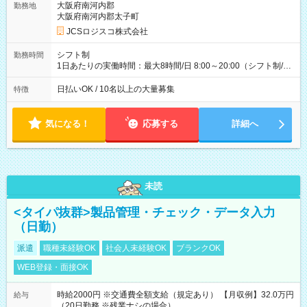
万円／週6日稼働 ・地方郊外エリア 月収40万円／週5日稼働 月
大阪府南河内郡
勤務地
収40万円~50万円／週6日稼働 ＜モデルイメージ＞ ■月収50万
大阪府南河内郡太子町
円 (27歳男性/江東区在住)※元建築関係 1日150個配達×25日勤務
JCSロジスコ株式会社
(日休み) ■月収80万円(43歳男性/墨田区在住)※元営業 1日200個
配達×25日勤務(月休み) 【試用期間】試用期間なし
シフト制
勤務時間
1日あたりの実働時間：最大8時間/日 8:00～20:00（シフト制/実
働8時間） ※週5日勤務（場所次第では週4も有り） ※配達状況
によって時間外での勤務可能性有り ※案件により多少の前後あ
日払いOK / 10名以上の大量募集
特徴
り ※配達が完了次第、帰社OKです
気になる！
応募する
詳細へ
未読
<タイパ抜群>製品管理・チェック・データ入力
（日勤）
派遣
職種未経験OK
社会人未経験OK
ブランクOK
WEB登録・面接OK
時給2000円 ※交通費全額支給（規定あり） 【月収例】32.0万円
給与
（20日勤務 ※残業ナシの場合）