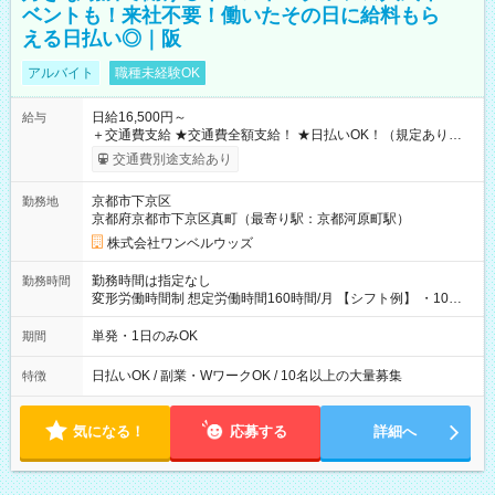
ベントも！来社不要！働いたその日に給料もら
える日払い◎｜阪
アルバイト
職種未経験OK
日給16,500円～
給与
＋交通費支給 ★交通費全額支給！ ★日払いOK！（規定あり） ┗
働いたその日に現金GET♪ お仕事後はコンビニATMから 日払
交通費別途支給あり
い分を引き落とせます！ 【試用期間】試用期間なし
京都市下京区
勤務地
京都府京都市下京区真町（最寄り駅：京都河原町駅）
株式会社ワンベルウッズ
勤務時間は指定なし
勤務時間
変形労働時間制 想定労働時間160時間/月 【シフト例】 ・10：
00～20：00
単発・1日のみOK
期間
日払いOK / 副業・WワークOK / 10名以上の大量募集
特徴
気になる！
応募する
詳細へ