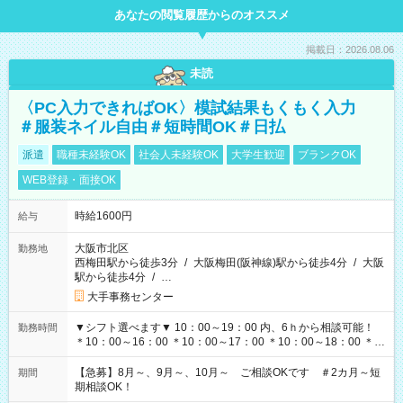
あなたの閲覧履歴からのオススメ
掲載日：2026.08.06
未読
〈PC入力できればOK〉模試結果もくもく入力
＃服装ネイル自由＃短時間OK＃日払
派遣
職種未経験OK
社会人未経験OK
大学生歓迎
ブランクOK
WEB登録・面接OK
時給1600円
給与
大阪市北区
勤務地
西梅田駅から徒歩3分
/
大阪梅田(阪神線)駅から徒歩4分
/
大阪
駅から徒歩4分
/
…
大手事務センター
▼シフト選べます▼ 10：00～19：00 内、6ｈから相談可能！
勤務時間
＊10：00～16：00 ＊10：00～17：00 ＊10：00～18：00 ＊
11：00～19：00 ＊12：00～19：00 ＊13：00～19：00
【急募】8月～、9月～、10月～ ご相談OKです ＃2カ月～短
期間
期相談OK！