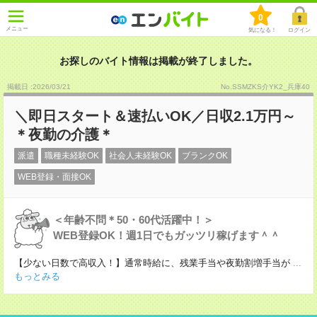
0
メニュー
気になる！
ログイン
お探しのバイト情報は掲載が終了しました。
掲載日 :2026
/
03
/
21
No.SSMZKS介YK2_兵庫40
＼即日スタート＆速払いOK／日収2.1万円～
＊夜勤の介護＊
派遣
職種未経験OK
社会人未経験OK
ブランクOK
WEB登録・面接OK
＜年齢不問＊50・60代活躍中！＞
WEB登録OK！週1日でもガッツリ稼げます＾＾
【少ない日数で高収入！】通常時給に、残業手当や夜勤割増手当が
...
もっとみる