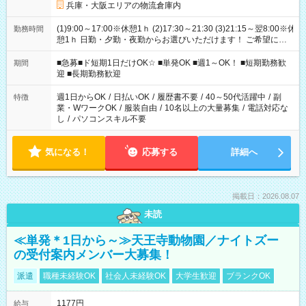
兵庫・大阪エリアの物流倉庫内
(1)9:00～17:00※休憩1ｈ (2)17:30～21:30 (3)21:15～翌8:00※休
勤務時間
憩1ｈ 日勤・夕勤・夜勤からお選びいただけます！ ご希望に合
わせて働けるお仕事です(*^^*) 【その他選べる勤務時間】 8-17
時/9-17時/9-18時/10-18時/11-21時/18-22時/20-翌4時/21-翌5
■急募■ド短期1日だけOK☆ ■単発OK ■週1～OK！ ■短期勤務歓
期間
時/22-翌6時/0-翌8時 ご自身のご都合で選んで頂ける完全自由シ
迎 ■長期勤務歓迎
フト！
週1日からOK
/
日払いOK
/
履歴書不要
/
40～50代活躍中
/
副
特徴
業・WワークOK
/
服装自由
/
10名以上の大量募集
/
電話対応な
し
/
パソコンスキル不要
気になる！
応募する
詳細へ
掲載日：2026.08.07
未読
≪単発＊1日から～≫天王寺動物園／ナイトズー
の受付案内メンバー大募集！
派遣
職種未経験OK
社会人未経験OK
大学生歓迎
ブランクOK
1177円
給与