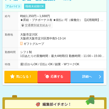
アルバイト
職種未経験OK
時給1,350円～1,688円
給与
★昇給・プチボーナス有 ★前払い可（稼働分） 【試用期間】試
用期間なし
交通費別途支給あり
大阪市淀川区
勤務地
大阪府大阪市淀川区西中島5-13-14
ギフトグループ
シフト制
勤務時間
1日あたりの実働時間：最大4時間/日 勤務時間：11:00～15:00
（実働4時間） ★週1日～勤務OK！ ★土日のみ・平日のみも
OK！ ★シフト自己申告制！ ★残業なし！次の予定も立てやすい
週1日からOK / 日払いOK / 副業・WワークOK
特徴
♪
気になる！
応募する
詳細へ