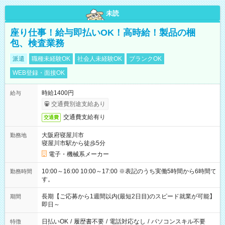
未読
座り仕事！給与即払いOK！高時給！製品の梱
包、検査業務
派遣
職種未経験OK
社会人未経験OK
ブランクOK
WEB登録・面接OK
時給1400円
給与
交通費別途支給あり
交通費支給有り
交通費
大阪府寝屋川市
勤務地
寝屋川市駅から徒歩5分
電子・機械系メーカー
10:00～16:00 10:00～17:00 ※表記のうち実働5時間から6時間で
勤務時間
す。
長期【ご応募から1週間以内(最短2日目)のスピード就業が可能】
期間
即日～
日払いOK
/
履歴書不要
/
電話対応なし
/
パソコンスキル不要
特徴