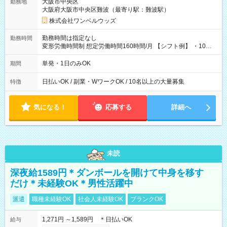
大阪市中央区
勤務地
大阪府大阪市中央区難波（最寄り駅：難波駅）
株式会社ワンベルウッズ
勤務時間は指定なし
勤務時間
変形労働時間制 想定労働時間160時間/月 【シフト例】 ・10：
00～20：00
単発・1日のみOK
期間
日払いOK / 副業・WワークOK / 10名以上の大量募集
特徴
気になる！
応募する
詳細へ
未読
深夜給1589円＊ダンボールを開けて中身を移す
だけ＊未経験OK＊男性活躍中
派遣
職種未経験OK
社会人未経験OK
ブランクOK
1,271円 ～1,589円 ＊日払いOK
給与