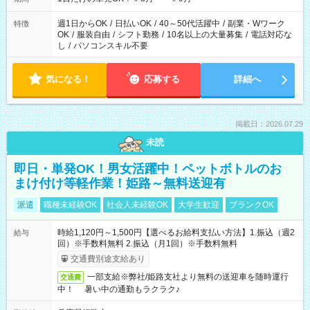
週1日からOK
/
日払いOK
/
40～50代活躍中
/
副業・Wワーク
特徴
OK
/
服装自由
/
シフト勤務
/
10名以上の大量募集
/
電話対応な
し
/
パソコンスキル不要
気になる！
応募する
詳細へ
掲載日：2026.07.29
未読
即日・単発OK！男女活躍中！ペットボトルのお
まけ付け等軽作業！姫路～無料送迎有
派遣
職種未経験OK
社会人未経験OK
大学生歓迎
ブランクOK
時給1,120円～1,500円【選べるお給料支払い方法】1.振込（週2
給与
回）※手数料無料 2.振込（月1回）※手数料無料
交通費別途支給あり
一部支給※弊社/姫路支社より無料の送迎車を随時運行
交通費
中！ 暑い中の通勤もラクラク♪