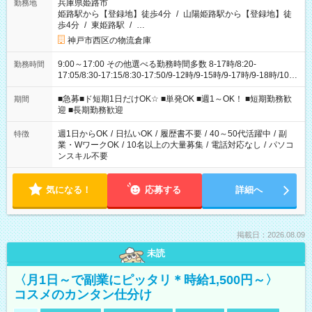
兵庫県姫路市
勤務地
姫路駅から【登録地】徒歩4分
/
山陽姫路駅から【登録地】徒
歩4分
/
東姫路駅
/
…
神戸市西区の物流倉庫
9:00～17:00 その他選べる勤務時間多数 8-17時/8:20-
勤務時間
17:05/8:30-17:15/8:30-17:50/9-12時/9-15時/9-17時/9-18時/10-
18時 などなど！ ご都合に合わせてお選びいただけます〇
■急募■ド短期1日だけOK☆ ■単発OK ■週1～OK！ ■短期勤務歓
期間
迎 ■長期勤務歓迎
週1日からOK
/
日払いOK
/
履歴書不要
/
40～50代活躍中
/
副
特徴
業・WワークOK
/
10名以上の大量募集
/
電話対応なし
/
パソコ
ンスキル不要
気になる！
応募する
詳細へ
掲載日：2026.08.09
未読
〈月1日～で副業にピッタリ＊時給1,500円～〉
コスメのカンタン仕分け