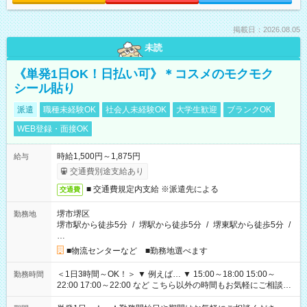
掲載日：2026.08.05
未読
《単発1日OK！日払い可》＊コスメのモクモク
シール貼り
派遣
職種未経験OK
社会人未経験OK
大学生歓迎
ブランクOK
WEB登録・面接OK
時給1,500円～1,875円
給与
交通費別途支給あり
■ 交通費規定内支給 ※派遣先による
交通費
堺市堺区
勤務地
堺市駅から徒歩5分
/
堺駅から徒歩5分
/
堺東駅から徒歩5分
/
…
■物流センターなど ■勤務地選べます
＜1日3時間～OK！＞ ▼ 例えば… ▼ 15:00～18:00 15:00～
勤務時間
22:00 17:00～22:00 など こちら以外の時間もお気軽にご相談く
ださい！