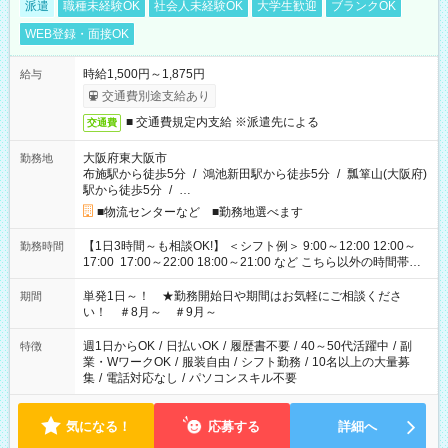
派遣
職種未経験OK
社会人未経験OK
大学生歓迎
ブランクOK
WEB登録・面接OK
時給1,500円～1,875円
給与
交通費別途支給あり
■ 交通費規定内支給 ※派遣先による
交通費
大阪府東大阪市
勤務地
布施駅から徒歩5分
/
鴻池新田駅から徒歩5分
/
瓢箪山(大阪府)
駅から徒歩5分
/
…
■物流センターなど ■勤務地選べます
【1日3時間～も相談OK!】 ＜シフト例＞ 9:00～12:00 12:00～
勤務時間
17:00 17:00～22:00 18:00～21:00 など こちら以外の時間帯も
お気軽にご相談ください！
単発1日～！ ★勤務開始日や期間はお気軽にご相談くださ
期間
い！ ＃8月～ ＃9月～
週1日からOK
/
日払いOK
/
履歴書不要
/
40～50代活躍中
/
副
特徴
業・WワークOK
/
服装自由
/
シフト勤務
/
10名以上の大量募
集
/
電話対応なし
/
パソコンスキル不要
気になる！
応募する
詳細へ