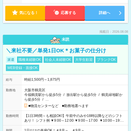
気になる！
応募する
詳細へ
掲載日：2026.08.08
未読
＼来社不要／単発1日OK＊お菓子の仕分け
派遣
職種未経験OK
社会人未経験OK
大学生歓迎
ブランクOK
WEB登録・面接OK
時給1,500円～1,875円
給与
大阪市鶴見区
勤務地
今福鶴見駅から徒歩5分
/
放出駅から徒歩5分
/
鶴見緑地駅か
ら徒歩5分
/
…
■物流センターなど ■勤務地選べます
【1日3時間～も相談OK!】午前中のみや18時以降などのシフト
勤務時間
あり！ シフト例 ▼9:00～12:00 ▼9:00～17:00 ▼10:00～19:00
▼18:00～21:00
1日だけの単発OK！＃8月～ ＃9月～
期間