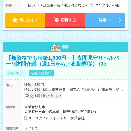
日払いOK
/
履歴書不要
/
電話対応なし
/
パソコンスキル不要
特徴
気になる！
応募する
詳細へ
未読
【無資格でも時給1,830円～】夜間見守りヘルパ
ー✨訪問介護（週1日から／夜勤専従） /Jb
アルバイト
職種未経験OK
時給1,830円～
給与
時給1,830円以上 ※交通費一部支給（既定あり） ※経験・能力を
考慮して決定します 【収入例】 週1回勤務の場合：1,830円×8時
交通費別途支給あり
間×4回=5万8,560円 週3回勤務の場合：1,830円×8時間×12回
=17万5,680円 【試用期間】試用期間あり 試用期間の長さ：2ヶ
大阪府枚方市
勤務地
月 ※ 雇用形態と給与に、本採用時と異なる部分があります。 雇
大阪府枚方市中宮本町（最寄り駅：宮之阪駅）
用形態：本採用時と同じです。 給与：時給 1,610円以上
ユースタイルラボラトリー株式会社
シフト制
勤務時間