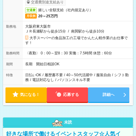
交通費別途支給あり
嬉しい全額支給（社内規定あり）
交通費
20～25万円
月収例
大阪府東大阪市
勤務地
ＪＲ長瀬駅から徒歩15分
/
南巽駅から徒歩10分
大手スーパーの食品加工の工場でかんたん軽作業のお仕事で
す！
〈夜勤〉 0：00～翌8：30 実働：7.5時間 休憩：60分
勤務時間
長期 開始日相談OK
期間
日払いOK
/
履歴書不要
/
40～50代活躍中
/
服装自由
/
シフト勤
特徴
務
/
電話対応なし
/
パソコンスキル不要
気になる！
応募する
詳細へ
未読
好きな場所で働けるイベントスタッフ☆人気イ