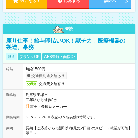
気になる！
応募する
詳細へ
未読
座り仕事！給与即払いOK！駅チカ！医療機器の
製造、事務
派遣
ブランクOK
WEB登録・面接OK
時給1500円
給与
交通費別途支給あり
交通費支給有り
交通費
兵庫県宝塚市
勤務地
宝塚駅から徒歩5分
電子・機械系メーカー
8:15～17:20 ※表記のうち実働8時間です。
勤務時間
長期【ご応募から1週間以内(最短2日目)のスピード就業が可能】
期間
即日～