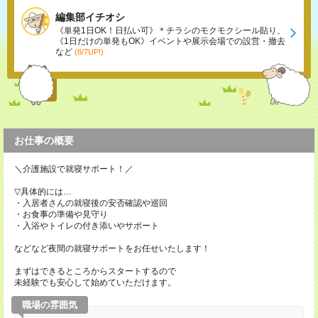
編集部イチオシ
《単発1日OK！日払い可》＊チラシのモクモクシール貼り、
《1日だけの単発もOK》イベントや展示会場での設営・撤去
など
(8/7UP!)
お仕事の概要
＼介護施設で就寝サポート！／
▽具体的には…
・入居者さんの就寝後の安否確認や巡回
・お食事の準備や見守り
・入浴やトイレの付き添いやサポート
などなど夜間の就寝サポートをお任せいたします！
まずはできるところからスタートするので
未経験でも安心して始めていただけます。
職場の雰囲気