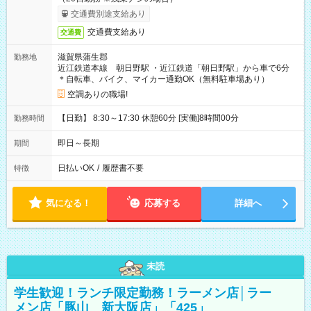
交通費別途支給あり
交通費支給あり
交通費
滋賀県蒲生郡
勤務地
近江鉄道本線 朝日野駅 ・近江鉄道「朝日野駅」から車で6分
＊自転車、バイク、マイカー通勤OK（無料駐車場あり）
空調ありの職場!
【日勤】 8:30～17:30 休憩60分 [実働]8時間00分
勤務時間
即日～長期
期間
日払いOK
/
履歴書不要
特徴
気になる！
応募する
詳細へ
未読
学生歓迎！ランチ限定勤務！ラーメン店│ラー
メン店「豚山 新大阪店」「425」