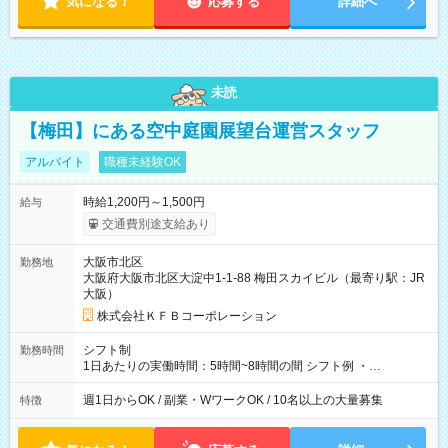
気になる！
応募する
詳細へ
未読
【梅田】にある空中庭園展望台運営スタッフ
アルバイト
職種未経験OK
時給1,200円～1,500円
給与
交通費別途支給あり
大阪市北区
勤務地
大阪府大阪市北区大淀中1-1-88 梅田スカイビル（最寄り駅：JR
大阪）
株式会社ＫＦＢコーポレーション
シフト制
勤務時間
1日あたりの実働時間：5時間~8時間の間 シフト例 ・
9:30~18:00 実働7.5時間 ・9:30~14:30 実働5時間 ・
16:00~21:30 実働5.5時間
週1日からOK / 副業・WワークOK / 10名以上の大量募集
特徴