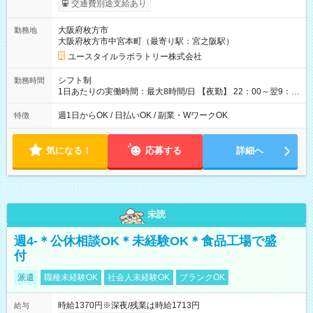
交通費別途支給あり
間×4回=5万8,560円 週3回勤務の場合：1,830円×8時間×12回
=17万5,680円 【試用期間】試用期間あり 試用期間の長さ：2ヶ
大阪府枚方市
勤務地
月 ※ 雇用形態と給与に、本採用時と異なる部分があります。 雇
大阪府枚方市中宮本町（最寄り駅：宮之阪駅）
用形態：本採用時と同じです。 給与：時給 1,610円以上
ユースタイルラボラトリー株式会社
シフト制
勤務時間
1日あたりの実働時間：最大8時間/日 【夜勤】 22：00～翌9：
00 ※週1日～OK ／ 夜勤専従 ＊＊ 勤務時間例 ＊＊ ■22時か
ら翌7時 ■23時から翌8時 ■24時から翌9時 など ※上記の時間
週1日からOK / 日払いOK / 副業・WワークOK
特徴
内で8時間勤務（休憩1時間）ご利用者様により、時間は異なり
ます。 ※曜日固定（毎週同じ曜日での勤務となります）
気になる！
応募する
詳細へ
未読
週4-＊公休相談OK＊未経験OK＊食品工場で盛
付
派遣
職種未経験OK
社会人未経験OK
ブランクOK
時給1370円※深夜/残業は時給1713円
給与