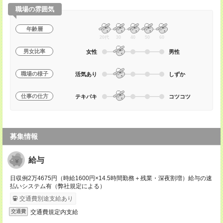
職場の雰囲気
年齢層
20代
30
40
50
60
男女比率
女性
男性
職場の様子
活気あり
しずか
仕事の仕方
テキパキ
コツコツ
募集情報
給与
日収例2万4675円（時給1600円×14.5時間勤務＋残業・深夜割増）給与の速
払いシステム有（弊社規定による）
交通費別途支給あり
交通費規定内支給
交通費