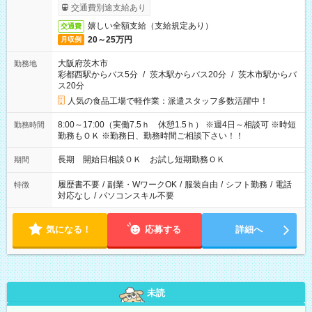
交通費別途支給あり
嬉しい全額支給（支給規定あり）
交通費
20～25万円
月収例
大阪府茨木市
勤務地
彩都西駅からバス5分
/
茨木駅からバス20分
/
茨木市駅からバ
ス20分
人気の食品工場で軽作業：派遣スタッフ多数活躍中！
8:00～17:00（実働7.5ｈ 休憩1.5ｈ） ※週4日～相談可 ※時短
勤務時間
勤務もＯＫ ※勤務日、勤務時間ご相談下さい！！
長期 開始日相談ＯＫ お試し短期勤務ＯＫ
期間
履歴書不要
/
副業・WワークOK
/
服装自由
/
シフト勤務
/
電話
特徴
対応なし
/
パソコンスキル不要
気になる！
応募する
詳細へ
未読