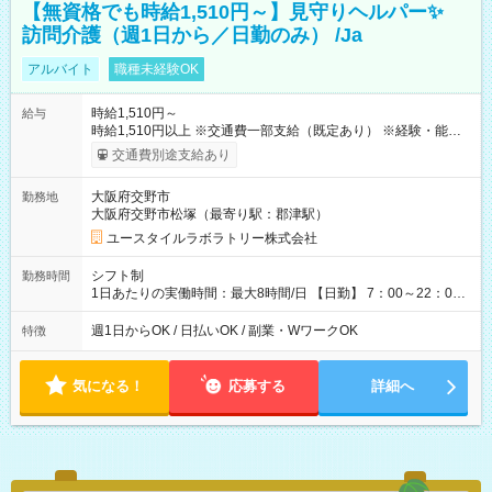
【無資格でも時給1,510円～】見守りヘルパー✨
訪問介護（週1日から／日勤のみ） /Ja
アルバイト
職種未経験OK
時給1,510円～
給与
時給1,510円以上 ※交通費一部支給（既定あり） ※経験・能力を
考慮して決定します 【収入例】 週1回勤務の場合：1,510円×8時
交通費別途支給あり
間×4回=4万8,320円 週3回勤務の場合：1,510円×8時間×12回
=14万4,960円 週5回勤務の場合：1,510円×8時間×20回=24万
大阪府交野市
勤務地
1,600円 【試用期間】試用期間あり 試用期間の長さ：2ヶ月
大阪府交野市松塚（最寄り駅：郡津駅）
※ 雇用形態と給与に、本採用時と異なる部分があります。 雇用
形態：本採用時と同じです。 給与：時給 1,180円以上
ユースタイルラボラトリー株式会社
シフト制
勤務時間
1日あたりの実働時間：最大8時間/日 【日勤】 7：00～22：00
の間で4～8時間勤務（休憩時間は法定通り） ※週1日～OK ／ 1
日4時間から勤務OK ／ 夜勤なし ＊＊ 勤務時間例 ＊＊ ■7時
週1日からOK / 日払いOK / 副業・WワークOK
特徴
から11時 ■9時から18時 ■17時から21時 など ※訪問先により
変動 ※曜日固定（毎週同じ曜日勤務）
気になる！
応募する
詳細へ