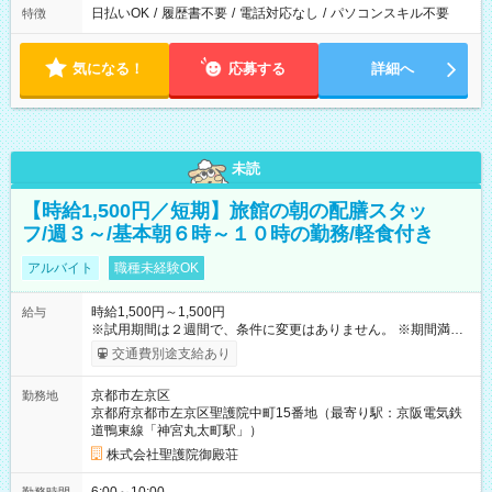
日払いOK
/
履歴書不要
/
電話対応なし
/
パソコンスキル不要
特徴
気になる！
応募する
詳細へ
未読
【時給1,500円／短期】旅館の朝の配膳スタッ
フ/週３～/基本朝６時～１０時の勤務/軽食付き
アルバイト
職種未経験OK
時給1,500円～1,500円
給与
※試用期間は２週間で、条件に変更はありません。 ※期間満了
後、条件変更して長期勤務も可能。 【試用期間】試用期間あり
交通費別途支給あり
試用期間の長さ：2週間 雇用形態、給与は本採用時と同じです。
京都市左京区
勤務地
京都府京都市左京区聖護院中町15番地（最寄り駅：京阪電気鉄
道鴨東線「神宮丸太町駅」）
株式会社聖護院御殿荘