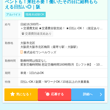
ベントも！来社不要！働いたその日に給料もら
える日払い◎｜阪
アルバイト
職種未経験OK
日給16,500円～
給与
＋交通費支給 ★交通費全額支給！ ★日払いOK！（規定あり） ┗
働いたその日に現金GET♪ お仕事後はコンビニATMから 日払
交通費別途支給あり
い分を引き落とせます！ 【試用期間】試用期間なし
大阪市北区
勤務地
大阪府大阪市北区梅田（最寄り駅：大阪駅）
株式会社ワンベルウッズ
勤務時間は指定なし
勤務時間
変形労働時間制 想定労働時間160時間/月 【シフト例】 ・10：
00～20：00
単発・1日のみOK
期間
日払いOK / 副業・WワークOK / 10名以上の大量募集
特徴
気になる！
応募する
詳細へ