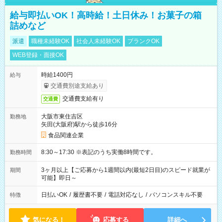
給与即払いOK！高時給！土日休み！お菓子の箱
詰めなど
派遣
職種未経験OK
社会人未経験OK
ブランクOK
WEB登録・面接OK
時給1400円
給与
交通費別途支給あり
交通費支給有り
交通費
大阪市東住吉区
勤務地
矢田(大阪府)駅から徒歩16分
食品関連企業
8:30～17:30 ※表記のうち実働8時間です。
勤務時間
3ヶ月以上【ご応募から1週間以内(最短2日目)のスピード就業が
期間
可能】即日～
日払いOK
/
履歴書不要
/
電話対応なし
/
パソコンスキル不要
特徴
気になる！
応募する
詳細へ