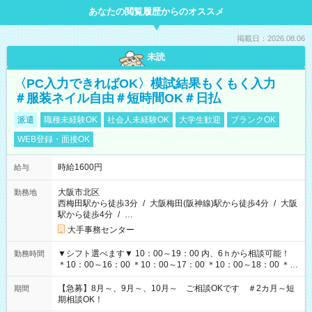
あなたの閲覧履歴からのオススメ
掲載日：2026.08.06
未読
〈PC入力できればOK〉模試結果もくもく入力
＃服装ネイル自由＃短時間OK＃日払
派遣
職種未経験OK
社会人未経験OK
大学生歓迎
ブランクOK
WEB登録・面接OK
時給1600円
給与
大阪市北区
勤務地
西梅田駅から徒歩3分
/
大阪梅田(阪神線)駅から徒歩4分
/
大阪
駅から徒歩4分
/
…
大手事務センター
▼シフト選べます▼ 10：00～19：00 内、6ｈから相談可能！
勤務時間
＊10：00～16：00 ＊10：00～17：00 ＊10：00～18：00 ＊
11：00～19：00 ＊12：00～19：00 ＊13：00～19：00
【急募】8月～、9月～、10月～ ご相談OKです ＃2カ月～短
期間
期相談OK！