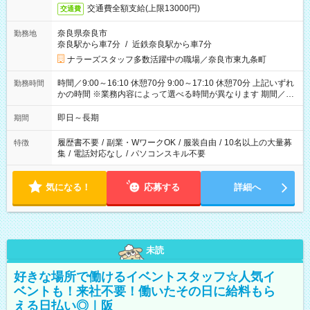
交通費全額支給(上限13000円)
交通費
奈良県奈良市
勤務地
奈良駅から車7分
/
近鉄奈良駅から車7分
ナラーズスタッフ多数活躍中の職場／奈良市東九条町
時間／9:00～16:10 休憩70分 9:00～17:10 休憩70分 上記いずれ
勤務時間
かの時間 ※業務内容によって選べる時間が異なります 期間／即
日～長期安定 スタート日は相談可能！ 勤務日／月～金の週4日
～でOK！
即日～長期
期間
履歴書不要
/
副業・WワークOK
/
服装自由
/
10名以上の大量募
特徴
集
/
電話対応なし
/
パソコンスキル不要
気になる！
応募する
詳細へ
未読
好きな場所で働けるイベントスタッフ☆人気イ
ベントも！来社不要！働いたその日に給料もら
える日払い◎｜阪