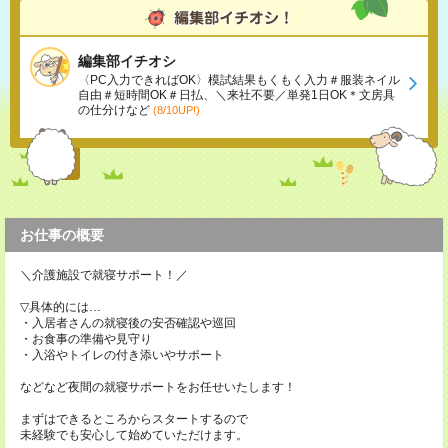
編集部イチオシ
〈PC入力できればOK〉模試結果もくもく入力＃服装ネイル
自由＃短時間OK＃日払、＼来社不要／単発1日OK＊文房具
の仕分けなど
(8/10UP!)
お仕事の概要
＼介護施設で就寝サポート！／
▽具体的には…
・入居者さんの就寝後の安否確認や巡回
・お食事の準備や見守り
・入浴やトイレの付き添いやサポート
などなど夜間の就寝サポートをお任せいたします！
まずはできるところからスタートするので
未経験でも安心して始めていただけます。