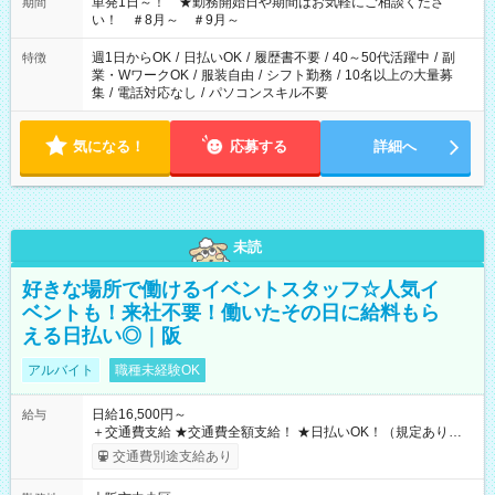
単発1日～！ ★勤務開始日や期間はお気軽にご相談くださ
期間
い！ ＃8月～ ＃9月～
週1日からOK
/
日払いOK
/
履歴書不要
/
40～50代活躍中
/
副
特徴
業・WワークOK
/
服装自由
/
シフト勤務
/
10名以上の大量募
集
/
電話対応なし
/
パソコンスキル不要
気になる！
応募する
詳細へ
未読
好きな場所で働けるイベントスタッフ☆人気イ
ベントも！来社不要！働いたその日に給料もら
える日払い◎｜阪
アルバイト
職種未経験OK
日給16,500円～
給与
＋交通費支給 ★交通費全額支給！ ★日払いOK！（規定あり） ┗
働いたその日に現金GET♪ お仕事後はコンビニATMから 日払
交通費別途支給あり
い分を引き落とせます！ 【試用期間】試用期間なし