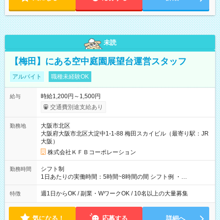
未読
【梅田】にある空中庭園展望台運営スタッフ
アルバイト
職種未経験OK
時給1,200円～1,500円
給与
交通費別途支給あり
大阪市北区
勤務地
大阪府大阪市北区大淀中1-1-88 梅田スカイビル（最寄り駅：JR
大阪）
株式会社ＫＦＢコーポレーション
シフト制
勤務時間
1日あたりの実働時間：5時間~8時間の間 シフト例 ・
9:30~18:00 実働7.5時間 ・9:30~14:30 実働5時間 ・
16:00~21:30 実働5.5時間
週1日からOK / 副業・WワークOK / 10名以上の大量募集
特徴
気になる！
応募する
詳細へ