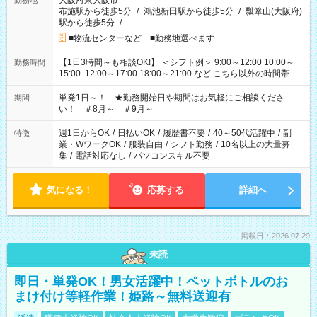
大阪府東大阪市
勤務地
布施駅から徒歩5分
/
鴻池新田駅から徒歩5分
/
瓢箪山(大阪府)
駅から徒歩5分
/
…
■物流センターなど ■勤務地選べます
【1日3時間～も相談OK!】 ＜シフト例＞ 9:00～12:00 10:00～
勤務時間
15:00 12:00～17:00 18:00～21:00 など こちら以外の時間帯も
お気軽にご相談ください！
単発1日～！ ★勤務開始日や期間はお気軽にご相談くださ
期間
い！ ＃8月～ ＃9月～
週1日からOK
/
日払いOK
/
履歴書不要
/
40～50代活躍中
/
副
特徴
業・WワークOK
/
服装自由
/
シフト勤務
/
10名以上の大量募
集
/
電話対応なし
/
パソコンスキル不要
気になる！
応募する
詳細へ
掲載日：2026.07.29
未読
即日・単発OK！男女活躍中！ペットボトルのお
まけ付け等軽作業！姫路～無料送迎有