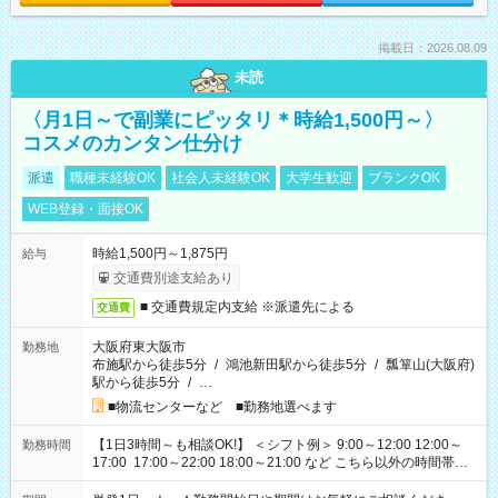
掲載日：2026.08.09
未読
〈月1日～で副業にピッタリ＊時給1,500円～〉
コスメのカンタン仕分け
派遣
職種未経験OK
社会人未経験OK
大学生歓迎
ブランクOK
WEB登録・面接OK
時給1,500円～1,875円
給与
交通費別途支給あり
■ 交通費規定内支給 ※派遣先による
交通費
大阪府東大阪市
勤務地
布施駅から徒歩5分
/
鴻池新田駅から徒歩5分
/
瓢箪山(大阪府)
駅から徒歩5分
/
…
■物流センターなど ■勤務地選べます
【1日3時間～も相談OK!】 ＜シフト例＞ 9:00～12:00 12:00～
勤務時間
17:00 17:00～22:00 18:00～21:00 など こちら以外の時間帯も
お気軽にご相談ください！