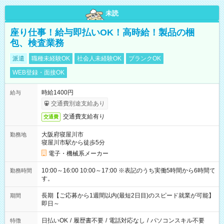
未読
座り仕事！給与即払いOK！高時給！製品の梱
包、検査業務
派遣
職種未経験OK
社会人未経験OK
ブランクOK
WEB登録・面接OK
時給1400円
給与
交通費別途支給あり
交通費支給有り
交通費
大阪府寝屋川市
勤務地
寝屋川市駅から徒歩5分
電子・機械系メーカー
10:00～16:00 10:00～17:00 ※表記のうち実働5時間から6時間で
勤務時間
す。
長期【ご応募から1週間以内(最短2日目)のスピード就業が可能】
期間
即日～
日払いOK
/
履歴書不要
/
電話対応なし
/
パソコンスキル不要
特徴