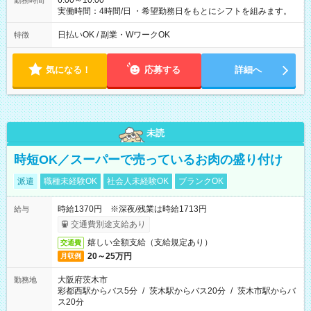
6:00～10:00
勤務時間
実働時間：4時間/日 ・希望勤務日をもとにシフトを組みます。
日払いOK / 副業・WワークOK
特徴
気になる！
応募する
詳細へ
未読
時短OK／スーパーで売っているお肉の盛り付け
派遣
職種未経験OK
社会人未経験OK
ブランクOK
時給1370円 ※深夜/残業は時給1713円
給与
交通費別途支給あり
嬉しい全額支給（支給規定あり）
交通費
20～25万円
月収例
大阪府茨木市
勤務地
彩都西駅からバス5分
/
茨木駅からバス20分
/
茨木市駅からバ
ス20分