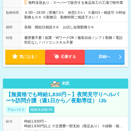
無料送迎あり：スーパーで販売する食品加工の工場で軽作業
９:00～18:00（実働7.5ｈ 休憩1.5ｈ） ※週4日～相談可 ※時短
勤務時間
勤務もＯＫ ※勤務日、勤務時間ご相談下さい！！
長期 開始日相談ＯＫ お試し短期勤務ＯＫ
期間
履歴書不要
/
副業・WワークOK
/
服装自由
/
シフト勤務
/
電話
特徴
対応なし
/
パソコンスキル不要
気になる！
応募する
詳細へ
未読
【無資格でも時給1,830円～】夜間見守りヘルパ
ー✨訪問介護（週1日から／夜勤専従） /Jb
アルバイト
職種未経験OK
時給1,830円～
給与
時給1,830円以上 ※交通費一部支給（既定あり） ※経験・能力を
考慮して決定します 【収入例】 週1回勤務の場合：1,830円×8時