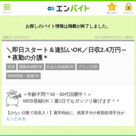
0
メニュー
気になる！
ログイン
お探しのバイト情報は掲載が終了しました。
掲載日 :2025
/
11
/
17
No.SSMZKS介YK2_大阪16
＼即日スタート＆速払いOK／日収2.4万円～
＊夜勤の介護＊
派遣
職種未経験OK
社会人未経験OK
ブランクOK
WEB登録・面接OK
＜年齢不問＊50・60代活躍中！＞
WEB登録OK！週1日でもガッツリ稼げます＾＾
【少ない日数で高収入！】通常時給に、残業手当や夜勤割増手当が
...
もっとみる