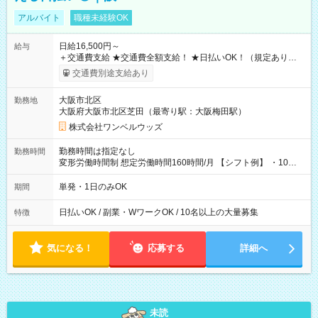
アルバイト
職種未経験OK
日給16,500円～
給与
＋交通費支給 ★交通費全額支給！ ★日払いOK！（規定あり） ┗
働いたその日に現金GET♪ お仕事後はコンビニATMから 日払
交通費別途支給あり
い分を引き落とせます！ 【試用期間】試用期間なし
大阪市北区
勤務地
大阪府大阪市北区芝田（最寄り駅：大阪梅田駅）
株式会社ワンベルウッズ
勤務時間は指定なし
勤務時間
変形労働時間制 想定労働時間160時間/月 【シフト例】 ・10：
00～20：00
単発・1日のみOK
期間
日払いOK / 副業・WワークOK / 10名以上の大量募集
特徴
気になる！
応募する
詳細へ
未読