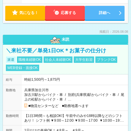
気になる！
応募する
詳細へ
掲載日：2026.08.08
未読
＼来社不要／単発1日OK＊お菓子の仕分け
派遣
職種未経験OK
社会人未経験OK
大学生歓迎
ブランクOK
WEB登録・面接OK
時給1,500円～1,875円
給与
兵庫県加古川市
勤務地
加古川駅からバイク・車
/
別府(兵庫県)駅からバイク・車
/
尾
上の松駅からバイク・車
/
…
■物流センターなど ■勤務地選べます
【1日3時間～も相談OK!】午前中のみや18時以降などのシフト
勤務時間
あり！ シフト例 ▼9:00～12:00 ▼9:00～17:00 ▼10:00～19:00
▼18:00～21:00
1日だけの単発OK！＃8月～ ＃9月～
期間