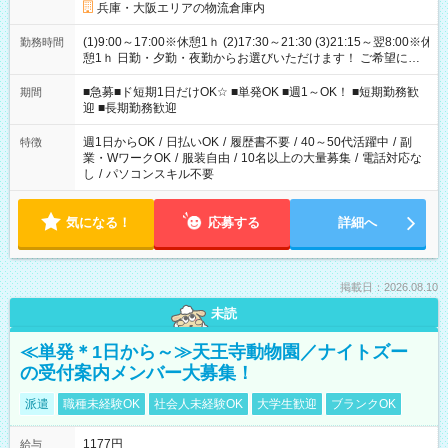
兵庫・大阪エリアの物流倉庫内
(1)9:00～17:00※休憩1ｈ (2)17:30～21:30 (3)21:15～翌8:00※休
勤務時間
憩1ｈ 日勤・夕勤・夜勤からお選びいただけます！ ご希望に合
わせて働けるお仕事です(*^^*) 【その他選べる勤務時間】 8-17
時/9-17時/9-18時/10-18時/11-21時/18-22時/20-翌4時/21-翌5
■急募■ド短期1日だけOK☆ ■単発OK ■週1～OK！ ■短期勤務歓
期間
時/22-翌6時/0-翌8時 ご自身のご都合で選んで頂ける完全自由シ
迎 ■長期勤務歓迎
フト！
週1日からOK
/
日払いOK
/
履歴書不要
/
40～50代活躍中
/
副
特徴
業・WワークOK
/
服装自由
/
10名以上の大量募集
/
電話対応な
し
/
パソコンスキル不要
気になる！
応募する
詳細へ
掲載日：2026.08.10
未読
≪単発＊1日から～≫天王寺動物園／ナイトズー
の受付案内メンバー大募集！
派遣
職種未経験OK
社会人未経験OK
大学生歓迎
ブランクOK
1177円
給与