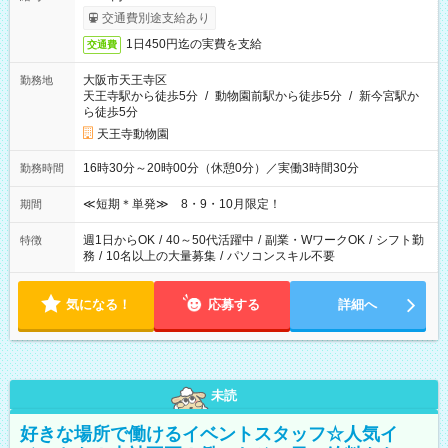
交通費別途支給あり
1日450円迄の実費を支給
交通費
大阪市天王寺区
勤務地
天王寺駅から徒歩5分
/
動物園前駅から徒歩5分
/
新今宮駅か
ら徒歩5分
天王寺動物園
16時30分～20時00分（休憩0分）／実働3時間30分
勤務時間
≪短期＊単発≫ 8・9・10月限定！
期間
週1日からOK
/
40～50代活躍中
/
副業・WワークOK
/
シフト勤
特徴
務
/
10名以上の大量募集
/
パソコンスキル不要
気になる！
応募する
詳細へ
未読
好きな場所で働けるイベントスタッフ☆人気イ