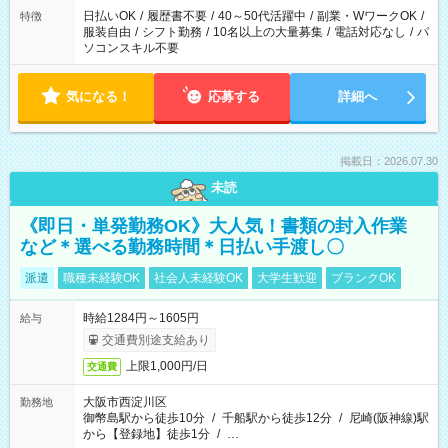
日払いOK
/
履歴書不要
/
40～50代活躍中
/
副業・WワークOK
/
特徴
服装自由
/
シフト勤務
/
10名以上の大量募集
/
電話対応なし
/
パ
ソコンスキル不要
気になる！
応募する
詳細へ
掲載日：2026.07.30
未読
《即日・単発勤務OK》大人気！書類の封入作業
など＊選べる勤務時間＊日払い手渡し〇
派遣
職種未経験OK
社会人未経験OK
大学生歓迎
ブランクOK
時給1284円～1605円
給与
交通費別途支給あり
上限1,000円/日
交通費
大阪市西淀川区
勤務地
御幣島駅から徒歩10分
/
千船駅から徒歩12分
/
尼崎(阪神線)駅
から【登録地】徒歩1分
/
…