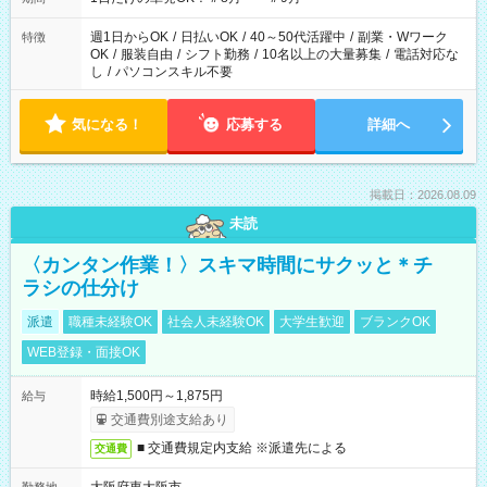
週1日からOK
/
日払いOK
/
40～50代活躍中
/
副業・Wワーク
特徴
OK
/
服装自由
/
シフト勤務
/
10名以上の大量募集
/
電話対応な
し
/
パソコンスキル不要
気になる！
応募する
詳細へ
掲載日：2026.08.09
未読
〈カンタン作業！〉スキマ時間にサクッと＊チ
ラシの仕分け
派遣
職種未経験OK
社会人未経験OK
大学生歓迎
ブランクOK
WEB登録・面接OK
時給1,500円～1,875円
給与
交通費別途支給あり
■ 交通費規定内支給 ※派遣先による
交通費