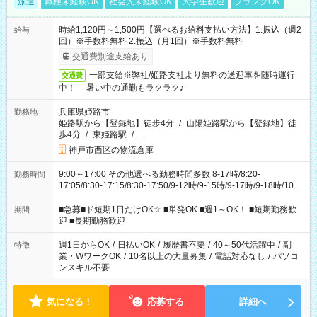
派遣
職種未経験OK
社会人未経験OK
大学生歓迎
ブランクOK
時給1,120円～1,500円【選べるお給料支払い方法】1.振込（週2
給与
回）※手数料無料 2.振込（月1回）※手数料無料
交通費別途支給あり
一部支給※弊社/姫路支社より無料の送迎車を随時運行
交通費
中！ 暑い中の通勤もラクラク♪
兵庫県姫路市
勤務地
姫路駅から【登録地】徒歩4分
/
山陽姫路駅から【登録地】徒
歩4分
/
東姫路駅
/
…
神戸市西区の物流倉庫
9:00～17:00 その他選べる勤務時間多数 8-17時/8:20-
勤務時間
17:05/8:30-17:15/8:30-17:50/9-12時/9-15時/9-17時/9-18時/10-
18時 などなど！ ご都合に合わせてお選びいただけます〇
■急募■ド短期1日だけOK☆ ■単発OK ■週1～OK！ ■短期勤務歓
期間
迎 ■長期勤務歓迎
週1日からOK
/
日払いOK
/
履歴書不要
/
40～50代活躍中
/
副
特徴
業・WワークOK
/
10名以上の大量募集
/
電話対応なし
/
パソコ
ンスキル不要
気になる！
応募する
詳細へ