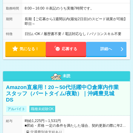
8:00～16:00 ※表記のうち実働7時間です。
勤務時間
長期【ご応募から1週間以内(最短2日目)のスピード就業が可能】
期間
即日～
日払いOK
/
履歴書不要
/
電話対応なし
/
パソコンスキル不要
特徴
気になる！
応募する
詳細へ
未読
Amazon直雇用！20～50代活躍中◎倉庫内作業
スタッフ（パートタイム/夜勤）｜沖縄豊見城
DS
アルバイト
職種未経験OK
時給1,225円～1,531円
給与
■昇給・昇格 一定の条件を満たした場合、契約更新の際に年2回
まで昇給の機会があります。 ■正社員登用制度あり ※月末締/翌
交通費別途支給あり