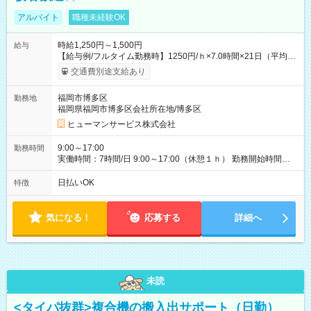
アルバイト
職種未経験OK
時給1,250円～1,500円
給与
【給与例/フルタイム勤務時】1250円/ｈ×7.0時間×21日（平均
値）=183,750円 別途交通費支給（会社規定有）、残業/休日手当
交通費別途支給あり
支給、 フルタイムの募集になりますが、働く日数や時間につい
て若干の調整により働くことが出来る場合（子育て等の要件な
福岡市博多区
勤務地
ど）は、ご希望状況をヒヤリングして調整できることがありま
福岡県福岡市博多区会社所在地/博多区
す。応募時に、ご相談頂きます様お願いします。 ※公共交通機
関、駐車場あり。（粕屋郡） 【試用期間】試用期間なし
ヒューマンサービス株式会社
9:00～17:00
勤務時間
実働時間：7時間/日 9:00～17:00（休憩１ｈ） 勤務開始時間等
の調整も受けたまります。 （例：10時から17時 など） お気軽
にご相談・お問い合わせをメールで返信してください。
日払いOK
特徴
気になる！
応募する
詳細へ
未読
<タイパ抜群>複合機の搬入出サポート（日勤）