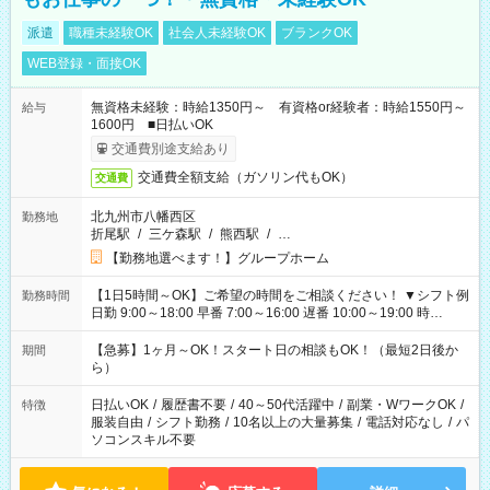
派遣
職種未経験OK
社会人未経験OK
ブランクOK
WEB登録・面接OK
無資格未経験：時給1350円～ 有資格or経験者：時給1550円～
給与
1600円 ■日払いOK
交通費別途支給あり
交通費全額支給（ガソリン代もOK）
交通費
北九州市八幡西区
勤務地
折尾駅
/
三ケ森駅
/
熊西駅
/
…
【勤務地選べます！】グループホーム
【1日5時間～OK】ご希望の時間をご相談ください！ ▼シフト例
勤務時間
日勤 9:00～18:00 早番 7:00～16:00 遅番 10:00～19:00 時
短 10:00～15:00 上記はあくまで一例です。 「夕方までには帰
宅しておきたい」 「朝はゆっくりのスタートがいい」 「お昼の
【急募】1ヶ月～OK！スタート日の相談もOK！（最短2日後か
期間
時間を有効に使いたい」 など、ご希望があれば教えてください
ら）
ね。
日払いOK
/
履歴書不要
/
40～50代活躍中
/
副業・WワークOK
/
特徴
服装自由
/
シフト勤務
/
10名以上の大量募集
/
電話対応なし
/
パ
ソコンスキル不要