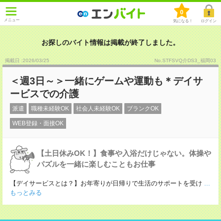
0
メニュー
気になる！
ログイン
お探しのバイト情報は掲載が終了しました。
掲載日 :2026
/
03
/
25
No.STFSVQ介DS3_福岡03
＜週3日～＞一緒にゲームや運動も＊デイサ
ービスでの介護
派遣
職種未経験OK
社会人未経験OK
ブランクOK
WEB登録・面接OK
【土日休みOK！】食事や入浴だけじゃない。体操や
パズルを一緒に楽しむこともお仕事
【デイサービスとは？】お年寄りが日帰りで生活のサポートを受け
...
もっとみる