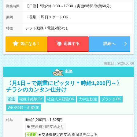
【日勤】5勤2休 8:30～17:30（実働8時間/休憩60分）
勤務時間
・長期 ・即日スタートOK！
期間
シフト勤務
/
電話対応なし
特徴
気になる！
応募する
詳細へ
掲載日：2026.08.06
未読
〈月1日～で副業にピッタリ＊時給1,200円～〉
チラシのカンタン仕分け
派遣
職種未経験OK
社会人未経験OK
大学生歓迎
ブランクOK
WEB登録・面接OK
時給1,200円～1,625円
給与
交通費別途支給あり
■ 交通費規定内支給 ※派遣先による
交通費