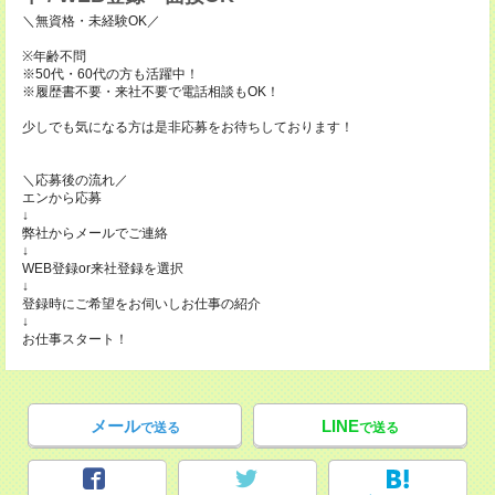
＼無資格・未経験OK／
※年齢不問
※50代・60代の方も活躍中！
※履歴書不要・来社不要で電話相談もOK！
少しでも気になる方は是非応募をお待ちしております！
＼応募後の流れ／
エンから応募
↓
弊社からメールでご連絡
↓
WEB登録or来社登録を選択
↓
登録時にご希望をお伺いしお仕事の紹介
↓
お仕事スタート！
メール
LINE
で送る
で送る