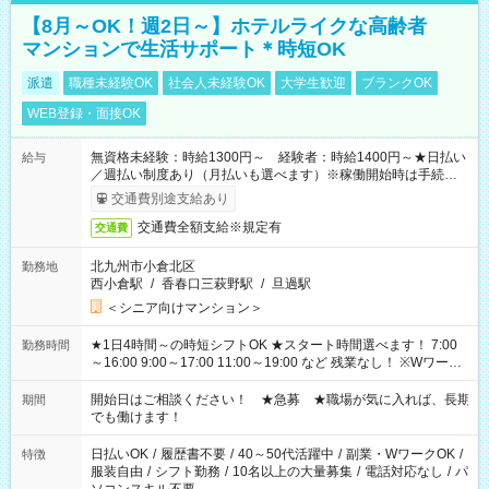
【8月～OK！週2日～】ホテルライクな高齢者
マンションで生活サポート＊時短OK
派遣
職種未経験OK
社会人未経験OK
大学生歓迎
ブランクOK
WEB登録・面接OK
無資格未経験：時給1300円～ 経験者：時給1400円～★日払い
給与
／週払い制度あり（月払いも選べます）※稼働開始時は手続き完
了次第のお支払いとなります。
交通費別途支給あり
交通費全額支給※規定有
交通費
北九州市小倉北区
勤務地
西小倉駅
/
香春口三萩野駅
/
旦過駅
＜シニア向けマンション＞
★1日4時間～の時短シフトOK ★スタート時間選べます！ 7:00
勤務時間
～16:00 9:00～17:00 11:00～19:00 など 残業なし！ ※Wワーク
の場合、他のお仕事と合わせ週40時間超の就業はご案内できま
せん ※法令に基づき、週20時間以上勤務は社会保険への加入対
開始日はご相談ください！ ★急募 ★職場が気に入れば、長期
期間
象となります ※労働者派遣法（日雇い派遣の原則禁止）によ
でも働けます！
り、短時間・短期間の就業はご案内が難しい場合があります
日払いOK
/
履歴書不要
/
40～50代活躍中
/
副業・WワークOK
/
特徴
服装自由
/
シフト勤務
/
10名以上の大量募集
/
電話対応なし
/
パ