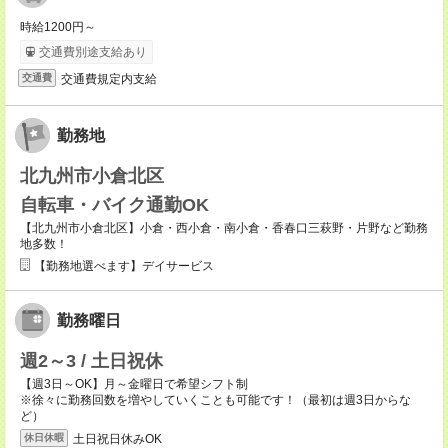
時給1200円～
交通費別途支給あり
交通費規定内支給
交通費
勤務地
北九州市小倉北区
自転車・バイク通勤OK
【北九州市小倉北区】小倉・西小倉・南小倉・香春口三萩野・片野など勤務
地多数！
【勤務地選べます】デイサービス
勤務曜日
週2～3 / 土日祝休
【週3日～OK】月～金曜日で希望シフト制
※徐々に勤務回数を増やしていくことも可能です！（最初は週3日からな
ど）
土日祝日休みOK
休日休暇