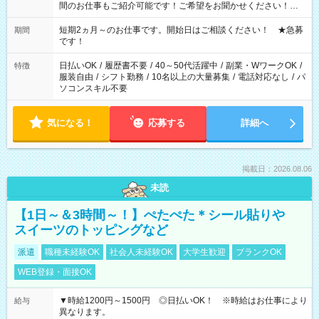
間のお仕事もご紹介可能です！ご希望をお聞かせください！★
家庭の都合でお休みが必要な場合も遠慮なくご相談ください。
※週最低15時間以上の勤務が必要です
短期2ヵ月～のお仕事です。開始日はご相談ください！ ★急募
期間
です！
日払いOK
/
履歴書不要
/
40～50代活躍中
/
副業・WワークOK
/
特徴
服装自由
/
シフト勤務
/
10名以上の大量募集
/
電話対応なし
/
パ
ソコンスキル不要
気になる！
応募する
詳細へ
掲載日：2026.08.06
未読
【1日～＆3時間～！】ぺたぺた＊シール貼りや
スイーツのトッピングなど
派遣
職種未経験OK
社会人未経験OK
大学生歓迎
ブランクOK
WEB登録・面接OK
▼時給1200円～1500円 ◎日払いOK！ ※時給はお仕事により
給与
異なります。