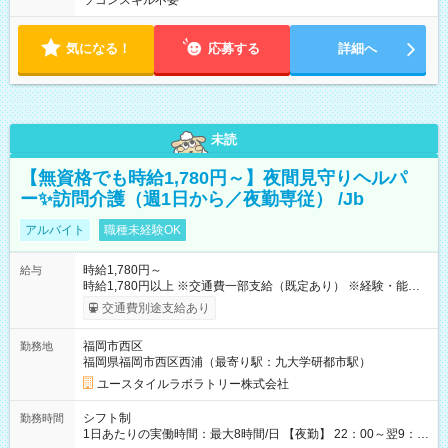
ソコンスキル不要
気になる！
応募する
詳細へ
未読
【無資格でも時給1,780円～】夜間見守りヘルパ
ー✨訪問介護（週1日から／夜勤専従） /Jb
アルバイト
職種未経験OK
時給1,780円～
給与
時給1,780円以上 ※交通費一部支給（既定あり） ※経験・能力を
考慮して決定します 【収入例】 週1回勤務の場合：1,780円×8時
交通費別途支給あり
間×4回=5万6,960円 週3回勤務の場合：1,780円×8時間×12回
=17万0,880円 【試用期間】試用期間あり 試用期間の長さ：2ヶ
福岡市西区
勤務地
月 ※ 雇用形態と給与に、本採用時と異なる部分があります。 雇
福岡県福岡市西区西浦（最寄り駅：九大学研都市駅）
用形態：本採用時と同じです。 給与：時給 1,490円以上
ユースタイルラボラトリー株式会社
シフト制
勤務時間
1日あたりの実働時間：最大8時間/日 【夜勤】 22：00～翌9：