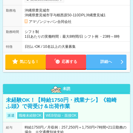
月25日支払い ※時間外手当、別途支給 ※深夜割増賃金 (22:00～
翌5:00までは時給が25%UPします) ☆給与前払い制度有！
沖縄県豊見城市
勤務地
☆Amazon直雇用で安定して働けます！ 【試用期間】試用期間
沖縄県豊見城市字与根西原50-110DPL沖縄豊見城1
あり 試用期間の長さ：1週間 雇用形態、給与は本採用時と同じ
です。
アマゾンジャパン合同会社
シフト制
勤務時間
1日あたりの実働時間：最大8時間/日 シフト例 ・23時～8時
日払いOK / 10名以上の大量募集
特徴
気になる！
応募する
詳細へ
未読
未経験OK！【時給1750円・残業ナシ】《箱崎
ふ頭》で荷受け＆出荷作業
派遣
職種未経験OK
WEB登録・面接OK
時給1750円／月収例：257,250円＝1,750円×7時間×21日勤務の
給与
場合 ※交通費別途支給