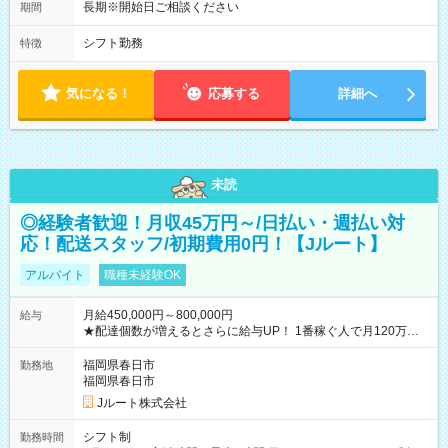
長期※開始日ご相談ください
期間
シフト勤務
特徴
気になる！
応募する
詳細へ
未読
◎経験者歓迎！月収45万円～/日払い・週払い対
応！配送スタッフ/初期費用0円！【Jルート】
アルバイト
職種未経験OK
月給450,000円～800,000円
給与
★配達個数が増えるとさらに給与UP！ 1番稼ぐ人で月120万ほ
ど！ ・主要都市エリア 月収55万円／週5日稼働 月収65万~112
万円／週6日稼働 ・地方郊外エリア 月収40万円／週5日稼働 月
福岡県春日市
勤務地
収40万円~50万円／週6日稼働 ＜モデルイメージ＞ ■月収50万
福岡県春日市
円 (27歳男性/江東区在住)※元建築関係 1日150個配達×25日勤務
Jルート株式会社
(日休み) ■月収80万円(43歳男性/墨田区在住)※元営業 1日200個
配達×25日勤務(月休み) 【試用期間】試用期間なし
シフト制
勤務時間