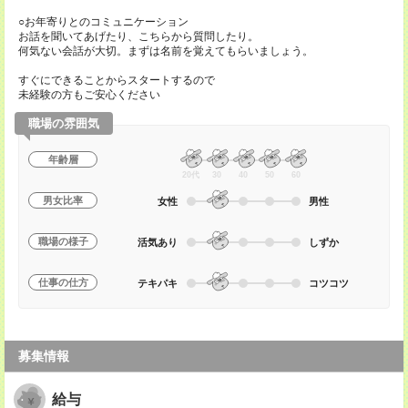
○お年寄りとのコミュニケーション
お話を聞いてあげたり、こちらから質問したり。
何気ない会話が大切。まずは名前を覚えてもらいましょう。
すぐにできることからスタートするので
未経験の方もご安心ください
職場の雰囲気
年齢層
20代
30
40
50
60
男女比率
女性
男性
職場の様子
活気あり
しずか
仕事の仕方
テキパキ
コツコツ
募集情報
給与