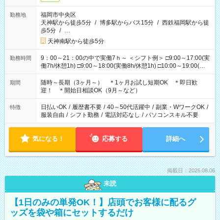
福岡市中央区
勤務地
天神駅から徒歩5分
/
博多駅からバス15分
/
西鉄福岡駅から徒
歩5分
/
…
天神南駅から徒歩5分
9：00～21：00の中で実働7ｈ～ ＜シフト例＞ □9:00～17:00(実
勤務時間
働7h/休憩1h) □9:00～18:00(実働8h/休憩1h) □10:00～19:00(実
働8h/休憩1h) □11:00～20:00(実働8h/休憩1h) □12:00～20:00(実
働7h/休憩1h) □12:00～21:00(実働7h/休憩1h) ＊固定OK ＊選べ
随時～長期（3ヶ月～） ＊1ヶ月お試し短期OK ＊即日歓
期間
る時間帯！
迎！ ＊開始日相談OK（9月～など）
日払いOK
/
履歴書不要
/
40～50代活躍中
/
副業・WワークOK
/
特徴
服装自由
/
シフト勤務
/
電話対応なし
/
パソコンスキル不要
気になる！
応募する
詳細へ
掲載日：2026.08.06
未読
【1日のみの単発OK！】店頭でお客様に配るグ
ッズを袋や箱にセットするだけ