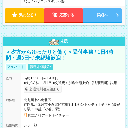
なし
/
パソコンスキル不要
気になる！
応募する
詳細へ
未読
＜夕方からゆったりと働く＞受付事務 / 1日4時
間・週3日~/ 未経験歓迎 !
アルバイト
職種未経験OK
時給1,330円～1,410円
給与
■支払方法：月1回 ■交通費：別途全額支給 【試用期間】試用期
間あり 試用期間の長さ：6ヶ月 雇用形態、給与は本採用時と同
交通費別途支給あり
じです。
北九州市小倉北区
勤務地
福岡県北九州市小倉北区京町3-1-1 セントシティ小倉 4F（最寄
り駅：JR線「小倉」駅）
株式会社アートネイチャー
シフト制
勤務時間