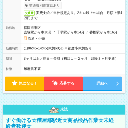
交通費別途支給あり
実費支給／当社規定あり。2キロ以上の場合、月額上限4
交通費
万円まで
福岡市東区
勤務地
吉塚駅から車10分
/
千早駅から車14分
/
香椎駅から車16分
流通・小売
(1)06:45-14:45(休憩60分) ※都度小休憩あり
勤務時間
3ヶ月以上／即日～長期（初回１～２ヶ月、以降３ヶ月更新）
期間
履歴書不要
特徴
気になる！
応募する
詳細へ
未読
すぐ働ける☆糟屋郡駅近☆商品検品作業☆未経
験者歓迎☆