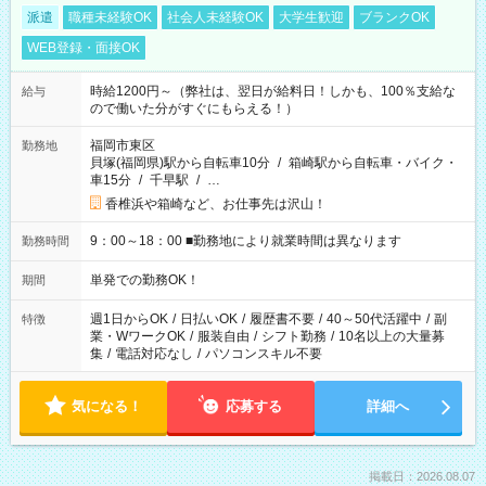
派遣
職種未経験OK
社会人未経験OK
大学生歓迎
ブランクOK
WEB登録・面接OK
時給1200円～（弊社は、翌日が給料日！しかも、100％支給な
給与
ので働いた分がすぐにもらえる！）
福岡市東区
勤務地
貝塚(福岡県)駅から自転車10分
/
箱崎駅から自転車・バイク・
車15分
/
千早駅
/
…
香椎浜や箱崎など、お仕事先は沢山！
9：00～18：00 ■勤務地により就業時間は異なります
勤務時間
単発での勤務OK！
期間
週1日からOK
/
日払いOK
/
履歴書不要
/
40～50代活躍中
/
副
特徴
業・WワークOK
/
服装自由
/
シフト勤務
/
10名以上の大量募
集
/
電話対応なし
/
パソコンスキル不要
気になる！
応募する
詳細へ
掲載日：2026.08.07