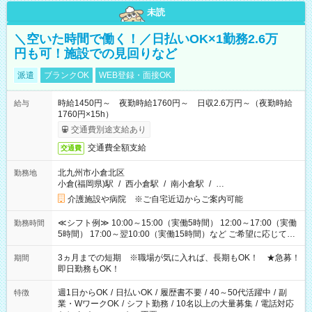
未読
＼空いた時間で働く！／日払いOK×1勤務2.6万
円も可！施設での見回りなど
派遣
ブランクOK
WEB登録・面接OK
時給1450円～ 夜勤時給1760円～ 日収2.6万円～（夜勤時給
給与
1760円×15h）
交通費別途支給あり
交通費全額支給
交通費
北九州市小倉北区
勤務地
小倉(福岡県)駅
/
西小倉駅
/
南小倉駅
/
…
介護施設や病院 ※ご自宅近辺からご案内可能
≪シフト例≫ 10:00～15:00（実働5時間） 12:00～17:00（実働
勤務時間
5時間） 17:00～翌10:00（実働15時間）など ご希望に応じて、
働く時間は調整できます！ お気軽に担当へ相談ください！
3ヵ月までの短期 ※職場が気に入れば、長期もOK！ ★急募！
期間
即日勤務もOK！
週1日からOK
/
日払いOK
/
履歴書不要
/
40～50代活躍中
/
副
特徴
業・WワークOK
/
シフト勤務
/
10名以上の大量募集
/
電話対応