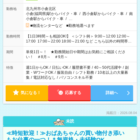
北九州市小倉北区
勤務地
小倉(福岡県)駅からバイク・車
/
西小倉駅からバイク・車
/
南
小倉駅からバイク・車
/
…
■物流センターなど ■勤務地選べます
【1日3時間～も相談OK!】 ＜シフト例＞ 9:00～12:00 12:00～
勤務時間
17:00 17:00～22:00 18:00～21:00 など こちら以外の時間帯も
お気軽にご相談ください！
単発1日～！ ★勤務開始日や期間はお気軽にご相談くださ
期間
い！ ＃8月～ ＃9月～
週1日からOK
/
日払いOK
/
履歴書不要
/
40～50代活躍中
/
副
特徴
業・WワークOK
/
服装自由
/
シフト勤務
/
10名以上の大量募
集
/
電話対応なし
/
パソコンスキル不要
気になる！
応募する
詳細へ
掲載日：2026.08.04
未読
≪時短歓迎！≫おばあちゃんの買い物付き添い
もお仕事の一つ！＊無資格・未経験OK