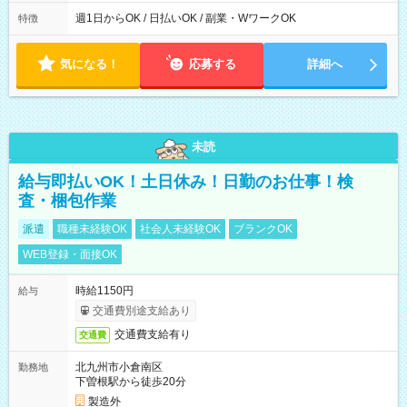
00 ※週1日～OK ／ 夜勤専従 ＊＊ 勤務時間例 ＊＊ ■22時か
ら翌7時 ■23時から翌8時 ■24時から翌9時 など ※上記の時間
週1日からOK / 日払いOK / 副業・WワークOK
特徴
内で8時間勤務（休憩1時間）ご利用者様により、時間は異なり
ます。 ※曜日固定（毎週同じ曜日での勤務となります）
気になる！
応募する
詳細へ
未読
給与即払いOK！土日休み！日勤のお仕事！検
査・梱包作業
派遣
職種未経験OK
社会人未経験OK
ブランクOK
WEB登録・面接OK
時給1150円
給与
交通費別途支給あり
交通費支給有り
交通費
北九州市小倉南区
勤務地
下曽根駅から徒歩20分
製造外