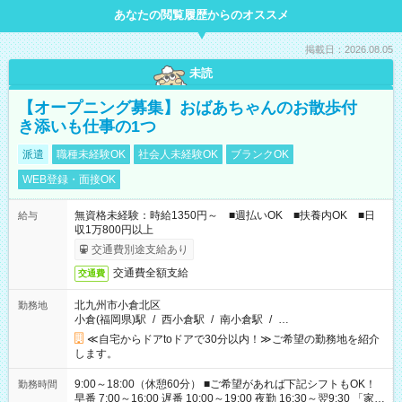
あなたの閲覧履歴からのオススメ
掲載日：2026.08.05
未読
【オープニング募集】おばあちゃんのお散歩付
き添いも仕事の1つ
派遣
職種未経験OK
社会人未経験OK
ブランクOK
WEB登録・面接OK
無資格未経験：時給1350円～ ■週払いOK ■扶養内OK ■日
給与
収1万800円以上
交通費別途支給あり
交通費全額支給
交通費
北九州市小倉北区
勤務地
小倉(福岡県)駅
/
西小倉駅
/
南小倉駅
/
…
≪自宅からドアtoドアで30分以内！≫ご希望の勤務地を紹介
します。
9:00～18:00（休憩60分） ■ご希望があれば下記シフトもOK！
勤務時間
早番 7:00～16:00 遅番 10:00～19:00 夜勤 16:30～翌9:30 「家族