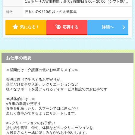
1日あたりの実働時間：最大8時間/日 8:00～20:00（シフト制/実
働8時間） ※週5日勤務（場所次第では週4も有り） ※配達状況
によって時間外での勤務可能性有り ※案件により多少の前後あ
日払いOK / 10名以上の大量募集
特徴
り ※配達が完了次第、帰社OKです
気になる！
応募する
詳細へ
お仕事の概要
≪昼間だけ！介護度の低いお年寄りメイン≫
普段は自宅で生活するお年寄りが、
昼間だけ食事や入浴、レクリエーションなど
様々なサポートを受けられるデイサービス施設でのお仕事です
≪具体的には…≫
○食事の準備や見守り
食事を配膳したり、スプーンで口に運んだり
楽しく食事ができるようにサポートします。
○レクリエーションのお手伝い
折り紙や書道、俳句、体操などのレクリエーションを、
入居者さんと一緒に楽しみながらお手伝いします。