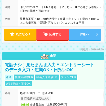
と休みを合わせたい」 「余裕を持って夕飯の準備がしたい」
「できれば残業はしたくない」 など、ご希望を教えてください
【8月中のスタートOK！急募！】2カ月～ ■ご応募から最短2～
期間
ね。 ※Wワーク希望の方へ 今ご覧のお仕事で希望する勤務時間
3日後に就業が可能です！
と、もう1つのお仕事の勤務時間。 合計で週40時間を超える場
合は応募できません。
履歴書不要
/
40～50代活躍中
/
服装自由
/
シフト勤務
/
10名以
特徴
上の大量募集
/
電話対応なし
/
パソコンスキル不要
気になる！
応募する
詳細へ
掲載日：2026.07.30
未読
電話ナシ！見たまんま入力＊エントリーシート
のデータ入力・短期OK・日払いOK
派遣
職種未経験OK
社会人未経験OK
ブランクOK
WEB登録・面接OK
時給1600円 ＊日払いOK
給与
交通費別途支給あり
交通費支給（上限15000円/月）
交通費