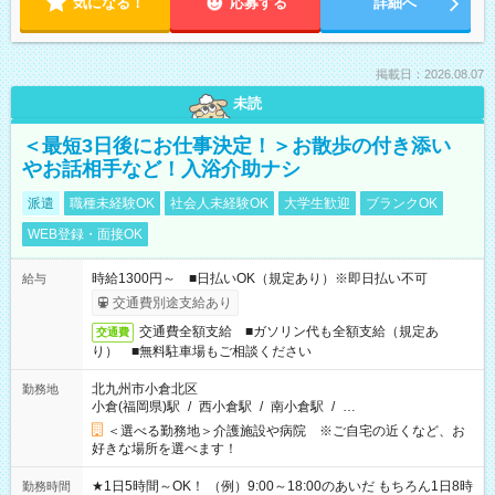
気になる！
応募する
詳細へ
掲載日：2026.08.07
未読
＜最短3日後にお仕事決定！＞お散歩の付き添い
やお話相手など！入浴介助ナシ
派遣
職種未経験OK
社会人未経験OK
大学生歓迎
ブランクOK
WEB登録・面接OK
時給1300円～ ■日払いOK（規定あり）※即日払い不可
給与
交通費別途支給あり
交通費全額支給 ■ガソリン代も全額支給（規定あ
交通費
り） ■無料駐車場もご相談ください
北九州市小倉北区
勤務地
小倉(福岡県)駅
/
西小倉駅
/
南小倉駅
/
…
＜選べる勤務地＞介護施設や病院 ※ご自宅の近くなど、お
好きな場所を選べます！
★1日5時間～OK！ （例）9:00～18:00のあいだ もちろん1日8時
勤務時間