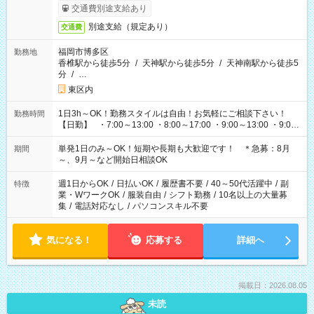
交通費別途支給あり
別途支給（規定あり）
交通費
福岡市博多区
勤務地
香椎駅から徒歩5分
/
天神駅から徒歩5分
/
天神南駅から徒歩5
分
/
…
東区内
1日3h～OK！勤務スタイルは自由！お気軽にご相談下さい！
勤務時間
【日勤】 ・7:00～13:00 ・8:00～17:00 ・9:00～13:00 ・9:00
～18:00 ・10:00～19:00 ・13:00～18:00 ・15:00～20:00 ・
16:00～19:00 【夜勤】 ・17:00～21:00 ・18:00～23:00 ・
単発1日のみ～OK！短期や長期も大歓迎です！ ＊急募：8月
期間
21:00～翌6:00 ・23:00～翌8:00 など（他時間多数あり！）
～、9月～など開始日相談OK
週1日からOK
/
日払いOK
/
履歴書不要
/
40～50代活躍中
/
副
特徴
業・WワークOK
/
服装自由
/
シフト勤務
/
10名以上の大量募
集
/
電話対応なし
/
パソコンスキル不要
気になる！
応募する
詳細へ
掲載日：2026.08.05
未読