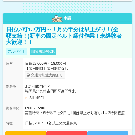
未読
日払い可1.2万円～！月の半分は早上がり！(全
額支給！)新車の固定ベルト締付作業！未経験者
大歓迎！！
アルバイト
職種未経験OK
日給12,000円～18,000円
給与
【試用期間】試用期間なし
交通費別途支給あり
北九州市門司区
勤務地
福岡県北九州市門司区新門司北
SHINSEI
6:00～15:00
勤務時間
実働時間：8時間/日 ◎2日に1回は早上がり有り(1～3時間程度)
◎月残業5～10時間程度
日払いOK / 10名以上の大量募集
特徴