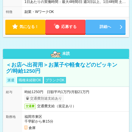
1日あたりの実働時間：最大4時間/日 週3日以上、1日4時間 土曜
や日曜のお休みも応相談 16:05～20:05 「昼間のレジの仕事とW
ワークで働きたい」 「夕食後の空いている時間を有効活用した
副業・WワークOK
特徴
い」など シフトや休み希望など随時ご相談下さい♪
気になる！
応募する
詳細へ
未読
＜お店へ出荷用＞お菓子や軽食などのピッキン
グ/時給1250円
派遣
職種未経験OK
ブランクOK
時給1250円 日額平均1万円/月額21万円
給与
交通費別途支給あり
交通費支給（規定あり）
交通費
福岡市東区
勤務地
千早駅から車15分
倉庫