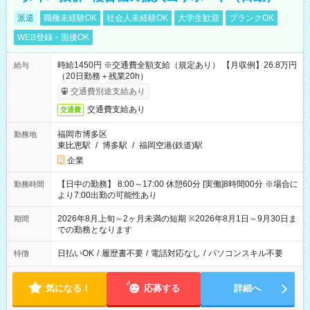
派遣
職種未経験OK
社会人未経験OK
大学生歓迎
ブランクOK
WEB登録・面接OK
時給1450円 ※交通費全額支給（規定あり） 【月収例】26.8万円
給与
（20日勤務＋残業20h）
交通費別途支給あり
交通費支給あり
交通費
福岡市博多区
勤務地
東比恵駅
/
博多駅
/
福岡空港(鉄道)駅
企業
【日中の勤務】 8:00～17:00 休憩60分 [実働]8時間00分 ※場合に
勤務時間
より7:00出勤の可能性あり
2026年8月上旬～2ヶ月未満の短期 ※2026年8月1日～9月30日ま
期間
での勤務となります
日払いOK
/
履歴書不要
/
電話対応なし
/
パソコンスキル不要
特徴
気になる！
応募する
詳細へ