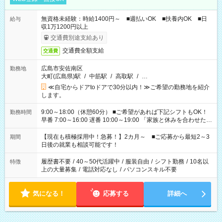
無資格未経験：時給1400円～ ■週払いOK ■扶養内OK ■日
給与
収1万1200円以上
交通費別途支給あり
交通費全額支給
交通費
広島市安佐南区
勤務地
大町(広島県)駅
/
中筋駅
/
高取駅
/
…
≪自宅からドアtoドアで30分以内！≫ご希望の勤務地を紹介
します。
9:00～18:00（休憩60分） ■ご希望があれば下記シフトもOK！
勤務時間
早番 7:00～16:00 遅番 10:00～19:00 「家族と休みを合わせた
い」 「余裕を持って夕飯の準備がしたい」 「できれば残業はし
たくない」 など、ご希望を教えてくださいね。 ※Wワーク希望
【現在も積極採用中！急募！】2カ月～ ■ご応募から最短2～3
期間
の方へ 今ご覧のお仕事で希望する勤務時間と、もう1つのお仕事
日後の就業も相談可能です！
の勤務時間。 合計で週40時間を超える場合は応募できません。
履歴書不要
/
40～50代活躍中
/
服装自由
/
シフト勤務
/
10名以
特徴
上の大量募集
/
電話対応なし
/
パソコンスキル不要
気になる！
応募する
詳細へ