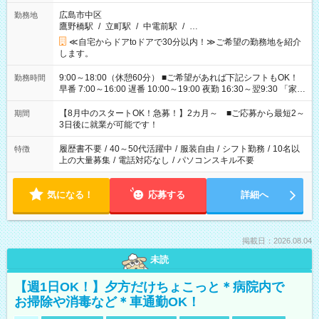
広島市中区
勤務地
鷹野橋駅
/
立町駅
/
中電前駅
/
…
≪自宅からドアtoドアで30分以内！≫ご希望の勤務地を紹介
します。
9:00～18:00（休憩60分） ■ご希望があれば下記シフトもOK！
勤務時間
早番 7:00～16:00 遅番 10:00～19:00 夜勤 16:30～翌9:30 「家族
と休みを合わせたい」 「余裕を持って夕飯の準備がしたい」
「できれば残業はしたくない」 など、ご希望を教えてください
【8月中のスタートOK！急募！】2カ月～ ■ご応募から最短2～
期間
ね。 ※Wワーク希望の方へ 今ご覧のお仕事で希望する勤務時間
3日後に就業が可能です！
と、もう1つのお仕事の勤務時間。 合計で週40時間を超える場
合は応募できません。
履歴書不要
/
40～50代活躍中
/
服装自由
/
シフト勤務
/
10名以
特徴
上の大量募集
/
電話対応なし
/
パソコンスキル不要
気になる！
応募する
詳細へ
掲載日：2026.08.04
未読
【週1日OK！】夕方だけちょこっと＊病院内で
お掃除や消毒など＊車通勤OK！