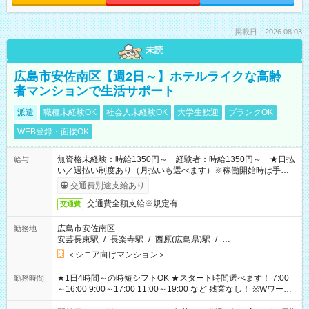
掲載日：2026.08.03
未読
広島市安佐南区【週2日～】ホテルライクな高齢
者マンションで生活サポート
派遣
職種未経験OK
社会人未経験OK
大学生歓迎
ブランクOK
WEB登録・面接OK
無資格未経験：時給1350円～ 経験者：時給1350円～ ★日払
給与
い／週払い制度あり（月払いも選べます）※稼働開始時は手続き
完了次第のお支払いとなります。
交通費別途支給あり
交通費全額支給※規定有
交通費
広島市安佐南区
勤務地
安芸長束駅
/
長楽寺駅
/
西原(広島県)駅
/
…
＜シニア向けマンション＞
★1日4時間～の時短シフトOK ★スタート時間選べます！ 7:00
勤務時間
～16:00 9:00～17:00 11:00～19:00 など 残業なし！ ※Wワーク
の場合、他のお仕事と合わせ週40時間超の就業はご案内できま