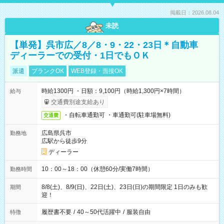
掲載日：2026.08.04
未読
【単発】呉市広／8／8・9・22・23日＊自動車
ディーラーでの受付・1日でもＯＫ
派遣
ブランクOK
WEB登録・面接OK
時給1300円 ・日額：9,100円（時給1,300円×7時間）
給与
交通費別途支給あり
・自転車通勤可 ・車通勤可(駐車場無料)
交通費
広島県呉市
勤務地
広駅から徒歩9分
ディーラー
10：00～18：00（休憩60分/実働7時間）
勤務時間
8/8(土)、8/9(日)、22日(土)、23日(日)の期間限定 1日のみも歓
期間
迎！
履歴書不要
/
40～50代活躍中
/
服装自由
特徴