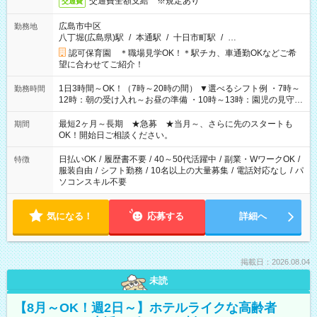
交通費全額支給 ※規定あり
交通費
広島市中区
勤務地
八丁堀(広島県)駅
/
本通駅
/
十日市町駅
/
…
認可保育園 ＊職場見学OK！＊駅チカ、車通勤OKなどご希
望に合わせてご紹介！
1日3時間～OK！（7時～20時の間） ▼選べるシフト例 ・7時～
勤務時間
12時：朝の受け入れ～お昼の準備 ・10時～13時：園児の見守り
～お昼の補助 ・9時～16時：帰りの会まで！子供の成長を見守
る ・15時～20時：夜のお迎えサポート ※残業なし！
最短2ヶ月～長期 ★急募 ★当月～、さらに先のスタートも
期間
OK！開始日ご相談ください。
日払いOK
/
履歴書不要
/
40～50代活躍中
/
副業・WワークOK
/
特徴
服装自由
/
シフト勤務
/
10名以上の大量募集
/
電話対応なし
/
パ
ソコンスキル不要
気になる！
応募する
詳細へ
掲載日：2026.08.04
未読
【8月～OK！週2日～】ホテルライクな高齢者