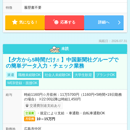
履歴書不要
特徴
気になる！
応募する
詳細へ
掲載日：2026.07.31
未読
【夕方から5時間だけ♬】中国新聞社グループで
の簡単データ入力・チェック業務
派遣
職種未経験OK
社会人未経験OK
大学生歓迎
ブランクOK
WEB登録・面接OK
時給1160円☆月収例：11万5700円（1160円×5時間×19日勤務
給与
の場合） ※22:00以降は時給1,450円
交通費別途支給あり
・規定により支給 ・車通勤・自転車通勤OK
交通費
10～15万円
月収例
広島市中区
勤務地