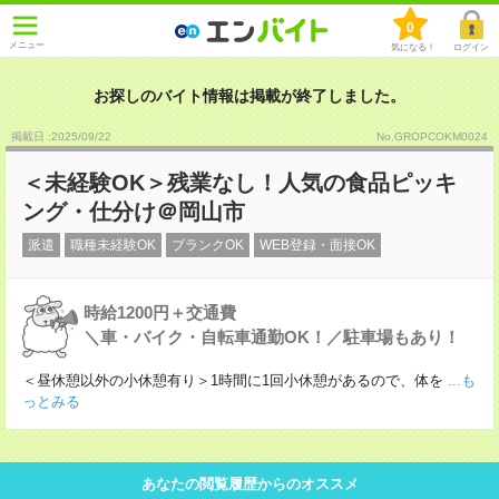
0
メニュー
気になる！
ログイン
お探しのバイト情報は掲載が終了しました。
掲載日 :2025
/
09
/
22
No.GROPCOKM0024
＜未経験OK＞残業なし！人気の食品ピッキ
ング・仕分け＠岡山市
派遣
職種未経験OK
ブランクOK
WEB登録・面接OK
時給1200円＋交通費
＼車・バイク・自転車通勤OK！／駐車場もあり！
＜昼休憩以外の小休憩有り＞1時間に1回小休憩があるので、体を
...も
っとみる
あなたの閲覧履歴からのオススメ