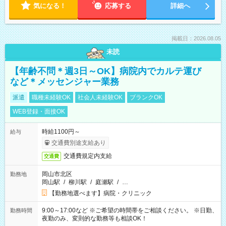
気になる！
応募する
詳細へ
掲載日：2026.08.05
未読
【年齢不問＊週3日～OK】病院内でカルテ運び
など＊メッセンジャー業務
派遣
職種未経験OK
社会人未経験OK
ブランクOK
WEB登録・面接OK
時給1100円～
給与
交通費別途支給あり
交通費規定内支給
交通費
岡山市北区
勤務地
岡山駅
/
柳川駅
/
庭瀬駅
/
…
【勤務地選べます】病院・クリニック
9:00～17:00など ※ご希望の時間帯をご相談ください。 ※日勤、
勤務時間
夜勤のみ、変則的な勤務等も相談OK！