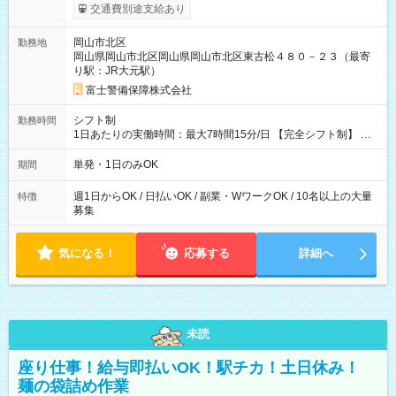
上記評価制度により「S級隊員」と認定されれば10,000円の日当
交通費別途支給あり
を支給します。 (1)上記勤務者が交通2級資格者の場合10,000円
+1500円＝11,500円 (2)上記現場が深夜の場合 11,500×1.25＝
岡山市北区
勤務地
14,375円 (3)上記現場が日祝深夜の場合 17,250円 (4)上記勤務
岡山県岡山市北区岡山県岡山市北区東古松４８０－２３（最寄
者が現場までの運転者の場合17,250+200円＝17,450円 -----------
り駅：JR大元駅）
------------------------------- *最高日当額 17,450円* ---------------------
--------------------- より上位の資格取得やリーダー手当を取得する
富士警備保障株式会社
と ”さらに”加算されます！ ※日当支給時振込手数料等は一切あ
りません。 【試用期間】試用期間なし
シフト制
勤務時間
1日あたりの実働時間：最大7時間15分/日 【完全シフト制】 例
(1) 8：00~17:00（休憩１h） 例(2) 13:00~16:00（早上がりでも
全額支給！） 例(3) 21:00~5:00（夜勤なら日当1.25倍！！）
単発・1日のみOK
期間
週1日からOK / 日払いOK / 副業・WワークOK / 10名以上の大量
特徴
募集
気になる！
応募する
詳細へ
未読
座り仕事！給与即払いOK！駅チカ！土日休み！
麺の袋詰め作業