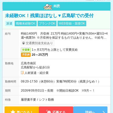
未読
未経験OK！残業ほぼなし▼広島駅での受付
派遣
職種未経験OK
ブランクOK
WEB登録・面接OK
時給1400円 月収例 21万円 時給1400円×実働7h30m×週5日×4
給与
週+残業5h ※月収例を保証するものではありません。※給与即
受取りサービス利用可（利用条件有）
交通費別途支給あり
1ヶ月3万円を上限として実費支給
交通費
20～25万円
月収例
広島市南区
勤務地
広島駅駅から徒歩1分
人材派遣・紹介業
09:20-17:50（休憩60分）実働7時間30分（残業少なめ！）
勤務時間
2026年09月01日～長期 ※開始日相談OK ※9月～！
期間
履歴書不要
/
シフト勤務
特徴
気になる！
応募する
詳細へ