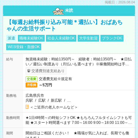
掲載日：2026.08.04
未読
【毎週お給料振り込み可能＊週払い】おばあち
ゃんの生活サポート
派遣
職種未経験OK
社会人未経験OK
大学生歓迎
ブランクOK
WEB登録・面接OK
無資格未経験：時給1350円～ 経験者：時給1350円～ ★日払
給与
い／週払い制度あり（月払いも選べます）※稼働開始時は手続き
完了次第のお支払いとなります。
交通費別途支給あり
交通費支給※規定有
交通費
～5万円
月収例
広島県呉市
勤務地
呉駅
/
広駅
/
新広駅
/
…
＜ご近所の老人ホームなど＞
★1日4時間～の時短シフトOK ★もちろんフルタイムシフトも可
勤務時間
能 ★スタート時間選べます 7:00～16:00 9:00～18:00 11:00～
20:00 など 残業なし！ ※Wワークの場合、他のお仕事と合わせ
週40時間超の就業はご案内できません ※法令に基づき、週20時
開始日はご相談ください！ ★職場が気に入れば、長期でも働
期間
間以上勤務は社会保険への加入対象となります ※労働者派遣法