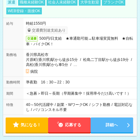
派遣
職種未経験OK
社会人未経験OK
大学生歓迎
ブランクOK
WEB登録・面接OK
時給1550円
給与
交通費別途支給あり
500円/日支給 ★車通勤可能→駐車場実質無料 ★自転
交通費
車・バイクOK！
香川県高松市
勤務地
片原町(香川県)駅から徒歩15分
/
松島二丁目駅から徒歩19分
/
高松(香川県)駅から車5分
/
…
病院
準夜勤 16：30～22：30
勤務時間
＜急募＞即日～長期（早期募集中！採用率今だけ高いです！）
期間
40～50代活躍中
/
副業・WワークOK
/
シフト勤務
/
電話対応な
特徴
し
/
パソコンスキル不要
気になる！
応募する
詳細へ