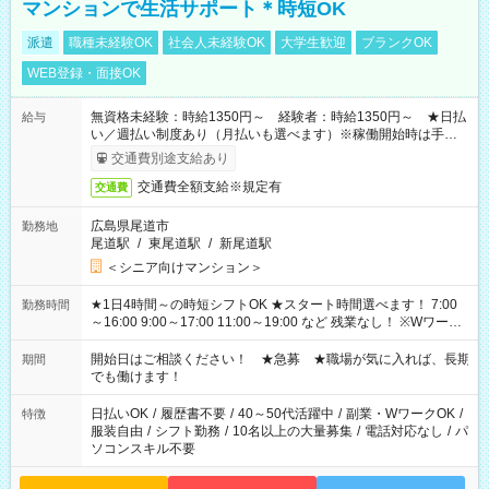
マンションで生活サポート＊時短OK
派遣
職種未経験OK
社会人未経験OK
大学生歓迎
ブランクOK
WEB登録・面接OK
無資格未経験：時給1350円～ 経験者：時給1350円～ ★日払
給与
い／週払い制度あり（月払いも選べます）※稼働開始時は手続き
完了次第のお支払いとなります。
交通費別途支給あり
交通費全額支給※規定有
交通費
広島県尾道市
勤務地
尾道駅
/
東尾道駅
/
新尾道駅
＜シニア向けマンション＞
★1日4時間～の時短シフトOK ★スタート時間選べます！ 7:00
勤務時間
～16:00 9:00～17:00 11:00～19:00 など 残業なし！ ※Wワーク
の場合、他のお仕事と合わせ週40時間超の就業はご案内できま
せん ※法令に基づき、週20時間以上勤務は社会保険への加入対
開始日はご相談ください！ ★急募 ★職場が気に入れば、長期
期間
象となります ※労働者派遣法（日雇い派遣の原則禁止）によ
でも働けます！
り、短時間・短期間の就業はご案内が難しい場合があります
日払いOK
/
履歴書不要
/
40～50代活躍中
/
副業・WワークOK
/
特徴
服装自由
/
シフト勤務
/
10名以上の大量募集
/
電話対応なし
/
パ
ソコンスキル不要