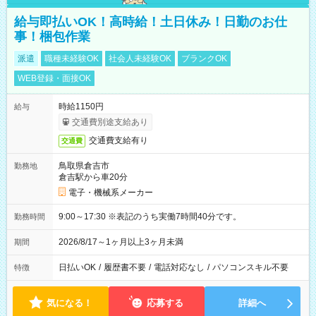
給与即払いOK！高時給！土日休み！日勤のお仕
事！梱包作業
派遣
職種未経験OK
社会人未経験OK
ブランクOK
WEB登録・面接OK
時給1150円
給与
交通費別途支給あり
交通費支給有り
交通費
鳥取県倉吉市
勤務地
倉吉駅から車20分
電子・機械系メーカー
9:00～17:30 ※表記のうち実働7時間40分です。
勤務時間
2026/8/17～1ヶ月以上3ヶ月未満
期間
日払いOK
/
履歴書不要
/
電話対応なし
/
パソコンスキル不要
特徴
気になる！
応募する
詳細へ