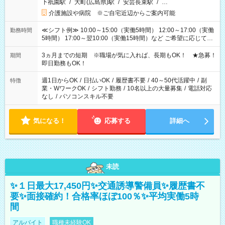
下祇園駅
/
大町(広島県)駅
/
安芸長束駅
/
…
介護施設や病院 ※ご自宅近辺からご案内可能
≪シフト例≫ 10:00～15:00（実働5時間） 12:00～17:00（実働
勤務時間
5時間） 17:00～翌10:00（実働15時間）など ご希望に応じて、
働く時間は調整できます！ お気軽に担当へ相談ください！
3ヵ月までの短期 ※職場が気に入れば、長期もOK！ ★急募！
期間
即日勤務もOK！
週1日からOK
/
日払いOK
/
履歴書不要
/
40～50代活躍中
/
副
特徴
業・WワークOK
/
シフト勤務
/
10名以上の大量募集
/
電話対応
なし
/
パソコンスキル不要
気になる！
応募する
詳細へ
未読
✨１日最大17,450円✨交通誘導警備員✨履歴書不
要✨面接確約！合格率ほぼ100％✨平均実働5時
間
アルバイト
職種未経験OK