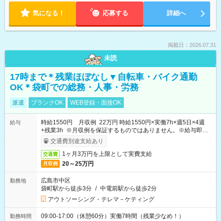
気になる！
応募する
詳細へ
掲載日：2026.07.31
未読
17時まで＊残業ほぼなし▼自転車・バイク通勤
OK＊袋町での総務・人事・労務
派遣
ブランクOK
WEB登録・面接OK
時給1550円 月収例 22万円 時給1550円×実働7h×週5日×4週
給与
+残業3h ※月収例を保証するものではありません。※給与即受
取りサービス利用可（利用条件有）
交通費別途支給あり
1ヶ月3万円を上限として実費支給
交通費
20～25万円
月収例
広島市中区
勤務地
袋町駅から徒歩3分
/
中電前駅から徒歩2分
アウトソーシング・テレマ－ケティング
09:00-17:00（休憩60分）実働7時間（残業少なめ！）
勤務時間