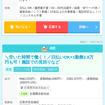
けます！
（日雇い派遣の原則禁止）により、短時間・短期間の就業はご
案内が難しい場合があります
日払いOK
/
履歴書不要
/
40～50代活躍中
/
副業・WワークOK
/
特徴
服装自由
/
シフト勤務
/
10名以上の大量募集
/
電話対応なし
/
パ
ソコンスキル不要
気になる！
応募する
詳細へ
掲載日：2026.08.03
未読
＼空いた時間で働く！／日払いOK×1勤務2.8万
円も可！施設での見回りなど
派遣
ブランクOK
WEB登録・面接OK
時給1550円～ 夜勤時給1880円～ 日収2.8万円～（夜勤時給
給与
1880円×15h）
交通費別途支給あり
交通費全額支給
交通費
広島市安佐南区
勤務地