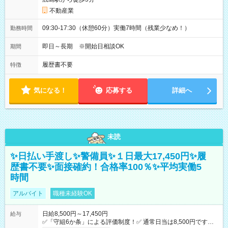
不動産業
09:30-17:30（休憩60分）実働7時間（残業少なめ！）
勤務時間
即日～長期 ※開始日相談OK
期間
履歴書不要
特徴
気になる！
応募する
詳細へ
未読
✨日払い手渡し✨警備員✨１日最大17,450円✨履
歴書不要✨面接確約！合格率100％✨平均実働5
時間
アルバイト
職種未経験OK
日給8,500円～17,450円
給与
✅「守組6か条」による評価制度！✅ 通常日当は8,500円ですが