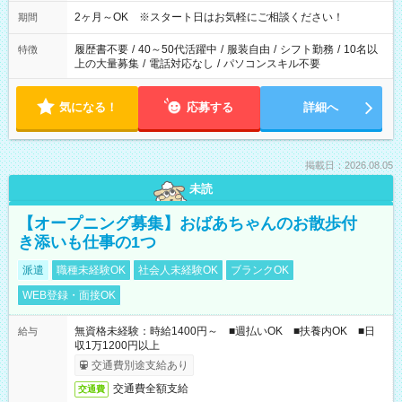
2ヶ月～OK ※スタート日はお気軽にご相談ください！
期間
履歴書不要
/
40～50代活躍中
/
服装自由
/
シフト勤務
/
10名以
特徴
上の大量募集
/
電話対応なし
/
パソコンスキル不要
気になる！
応募する
詳細へ
掲載日：2026.08.05
未読
【オープニング募集】おばあちゃんのお散歩付
き添いも仕事の1つ
派遣
職種未経験OK
社会人未経験OK
ブランクOK
WEB登録・面接OK
無資格未経験：時給1400円～ ■週払いOK ■扶養内OK ■日
給与
収1万1200円以上
交通費別途支給あり
交通費全額支給
交通費