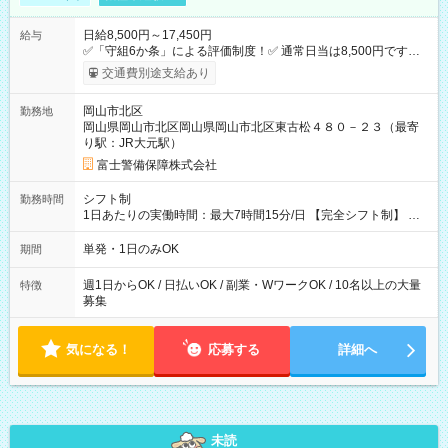
日給8,500円～17,450円
給与
✅「守組6か条」による評価制度！✅ 通常日当は8,500円ですが
上記評価制度により「S級隊員」と認定されれば10,000円の日当
交通費別途支給あり
を支給します。 (1)上記勤務者が交通2級資格者の場合10,000円
+1500円＝11,500円 (2)上記現場が深夜の場合 11,500×1.25＝
岡山市北区
勤務地
14,375円 (3)上記現場が日祝深夜の場合 17,250円 (4)上記勤務
岡山県岡山市北区岡山県岡山市北区東古松４８０－２３（最寄
者が現場までの運転者の場合17,250+200円＝17,450円 -----------
り駅：JR大元駅）
------------------------------- *最高日当額 17,450円* （実働時間5
時間の場合、時給3,490円） ------------------------------------------ よ
富士警備保障株式会社
り上位の資格取得やリーダー手当を取得すると ”さらに”加算さ
れます！ ※日当支給時振込手数料等は一切ありません。 【試用
シフト制
勤務時間
期間】試用期間なし
1日あたりの実働時間：最大7時間15分/日 【完全シフト制】 例
(1) 8：00~17:00（休憩１h） 例(2) 13:00~16:00（早上がりでも
全額支給！） 例(3) 21:00~5:00（夜勤なら日当1.25倍！！）
単発・1日のみOK
期間
週1日からOK / 日払いOK / 副業・WワークOK / 10名以上の大量
特徴
募集
気になる！
応募する
詳細へ
未読