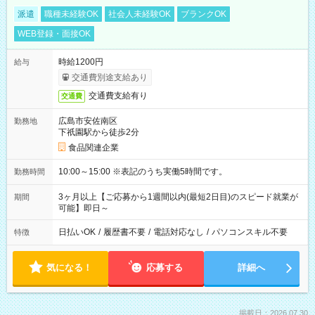
派遣
職種未経験OK
社会人未経験OK
ブランクOK
WEB登録・面接OK
時給1200円
給与
交通費別途支給あり
交通費支給有り
交通費
広島市安佐南区
勤務地
下祇園駅から徒歩2分
食品関連企業
10:00～15:00 ※表記のうち実働5時間です。
勤務時間
3ヶ月以上【ご応募から1週間以内(最短2日目)のスピード就業が
期間
可能】即日～
日払いOK
/
履歴書不要
/
電話対応なし
/
パソコンスキル不要
特徴
気になる！
応募する
詳細へ
掲載日：2026.07.30