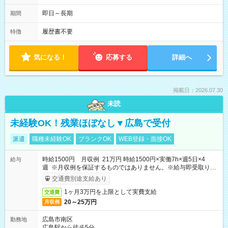
即日～長期
期間
履歴書不要
特徴
気になる！
応募する
詳細へ
掲載日：2026.07.30
未読
未経験OK！残業ほぼなし▼広島で受付
派遣
職種未経験OK
ブランクOK
WEB登録・面接OK
時給1500円 月収例 21万円 時給1500円×実働7h×週5日×4
給与
週 ※月収例を保証するものではありません。※給与即受取りサ
ービス利用可（利用条件有）
交通費別途支給あり
1ヶ月3万円を上限として実費支給
交通費
20～25万円
月収例
広島市南区
勤務地
広島駅から徒歩5分