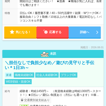
せん ※法令に基づき、週20時間以上勤務は社会保険への加入対
開始日はご相談ください！ ★急募 ★職場が気に入れば、長期
期間
象となります ※労働者派遣法（日雇い派遣の原則禁止）によ
でも働けます！
り、短時間・短期間の就業はご案内が難しい場合があります
日払いOK
/
履歴書不要
/
40～50代活躍中
/
副業・WワークOK
/
特徴
服装自由
/
シフト勤務
/
10名以上の大量募集
/
電話対応なし
/
パ
ソコンスキル不要
気になる！
応募する
詳細へ
掲載日：2026.08.01
未読
＼担任なしで負担少なめ／遊びの見守りと手伝
い＊1日3h～
派遣
職種未経験OK
社会人未経験OK
ブランクOK
WEB登録・面接OK
経験者：時給1450円～ （有資格未経験は時給1300円～スター
給与
ト！）★日払い／週払い制度あり（月払いも選べます）※稼働開
始時は手続き完了次第のお支払いとなります★フルタイムでき
交通費別途支給あり
る方は100円アップ！