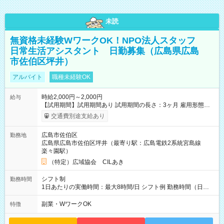
未読
無資格未経験WワークOK！NPO法人スタッフ
日常生活アシスタント 日勤募集（広島県広島
市佐伯区坪井）
アルバイト
職種未経験OK
時給2,000円～2,000円
給与
【試用期間】試用期間あり 試用期間の長さ：3ヶ月 雇用形態、
給与は本採用時と同じです。
交通費別途支給あり
広島市佐伯区
勤務地
広島県広島市佐伯区坪井（最寄り駅：広島電鉄2系統宮島線
楽々園駅）
（特定）広域協会 CILあき
シフト制
勤務時間
1日あたりの実働時間：最大8時間/日 シフト例 勤務時間（日
勤）・8時～18時 （実働時間8時間 待機休憩2時間）（日勤1回
あたりの給与 2万円）
副業・WワークOK
特徴