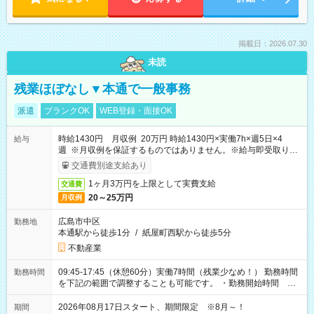
掲載日：2026.07.30
未読
残業ほぼなし▼本通で一般事務
派遣
ブランクOK
WEB登録・面接OK
時給1430円 月収例 20万円 時給1430円×実働7h×週5日×4
給与
週 ※月収例を保証するものではありません。※給与即受取りサ
ービス利用可（利用条件有）
交通費別途支給あり
1ヶ月3万円を上限として実費支給
交通費
20～25万円
月収例
広島市中区
勤務地
本通駅から徒歩1分
/
紙屋町西駅から徒歩5分
不動産業
09:45-17:45（休憩60分）実働7時間（残業少なめ！） 勤務時間
勤務時間
を下記の範囲で調整することも可能です。 ・勤務開始時間
09:45～12:30 ・勤務終了時間 15:45～18:30 ・実働 05:00～
07:45
2026年08月17日スタート、期間限定 ※8月～！
期間