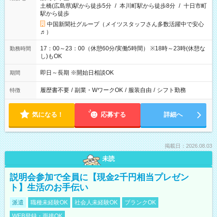
土橋(広島県)駅から徒歩5分
/
本川町駅から徒歩8分
/
十日市町
駅から徒歩
中国新聞社グループ（メイツスタッフさん多数活躍中で安心
♬）
17：00～23：00（休憩60分/実働5時間） ※18時～23時(休憩な
勤務時間
し)もOK
即日～長期 ※開始日相談OK
期間
履歴書不要
/
副業・WワークOK
/
服装自由
/
シフト勤務
特徴
気になる！
応募する
詳細へ
掲載日：2026.08.03
未読
説明会参加で全員に【現金2千円相当プレゼン
ト】生活のお手伝い
派遣
職種未経験OK
社会人未経験OK
ブランクOK
WEB登録・面接OK