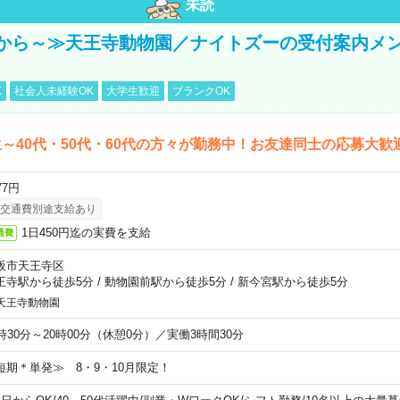
未読
から～≫天王寺動物園／ナイトズーの受付案内メ
K
社会人未経験OK
大学生歓迎
ブランクOK
～40代・50代・60代の方々が勤務中！お友達同士の応募大歓
77円
交通費別途支給あり
1日450円迄の実費を支給
通費
阪市天王寺区
王寺駅から徒歩5分
/
動物園前駅から徒歩5分
/
新今宮駅から徒歩5分
天王寺動物園
6時30分～20時00分（休憩0分）／実働3時間30分
短期＊単発≫ 8・9・10月限定！