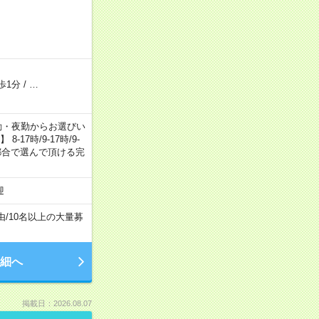
歩1分
/
…
日勤・夕勤・夜勤からお選びい
7時/9-17時/9-
自身のご都合で選んで頂ける完
迎
由
/
10名以上の大量募
細へ
掲載日：2026.08.07