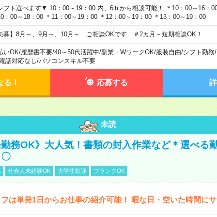
シフト選べます▼ 10：00～19：00 内、6ｈから相談可能！ ＊10：00～16：00 
0：00～18：00 ＊11：00～19：00 ＊12：00～19：00 ＊13：00～19：00
急募】8月～、9月～、10月～ ご相談OKです ＃2カ月～短期相談OK！
払いOK
/
履歴書不要
/
40～50代活躍中
/
副業・WワークOK
/
服装自由
/
シフト勤務
/
電話対応なし
/
パソコンスキル不要
なる！
応募する
詳
未読
勤務OK》大人気！書類の封入作業など＊選べる
し〇
K
社会人未経験OK
大学生歓迎
ブランクOK
フは単発1日からお仕事の紹介可能！ 暇な日・空いた時間に