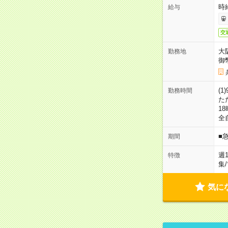
時給
給与
交
大
勤務地
御
(1
勤務時間
た
18
全
■
期間
週
特徴
集
/
気に