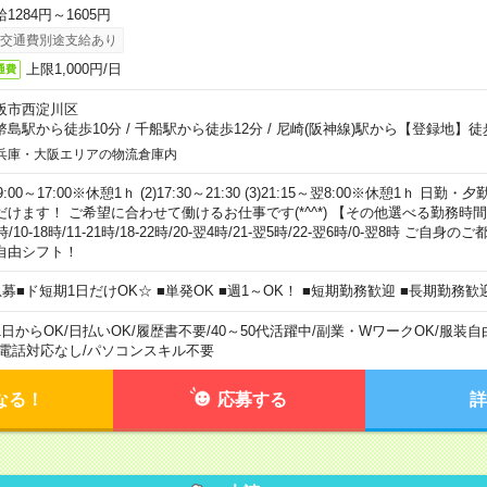
1284円～1605円
交通費別途支給あり
上限1,000円/日
通費
阪市西淀川区
幣島駅から徒歩10分
/
千船駅から徒歩12分
/
尼崎(阪神線)駅から【登録地】徒
兵庫・大阪エリアの物流倉庫内
)9:00～17:00※休憩1ｈ (2)17:30～21:30 (3)21:15～翌8:00※休憩1ｈ 
だけます！ ご希望に合わせて働けるお仕事です(*^^*) 【その他選べる勤務時間】 8-1
時/10-18時/11-21時/18-22時/20-翌4時/21-翌5時/22-翌6時/0-翌8時 ご
自由シフト！
急募■ド短期1日だけOK☆ ■単発OK ■週1～OK！ ■短期勤務歓迎 ■長期勤務歓
1日からOK
/
日払いOK
/
履歴書不要
/
40～50代活躍中
/
副業・WワークOK
/
服装自
電話対応なし
/
パソコンスキル不要
なる！
応募する
詳