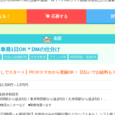
1日からOK
/
40～50代活躍中
/
副業・WワークOK
/
シフト勤務
/
10名以上の大量募
なる！
応募する
詳
未読
単発1日OK＊DMの仕分け
K
社会人未経験OK
大学生歓迎
ブランクOK
WEB登録・面接OK
しでスタート】PCやスマホから登録OK！ 日払いでお給料も
1,500円～1,875円
阪府岸和田市
和田駅から徒歩5分
/
東岸和田駅から徒歩5分
/
久米田駅から徒歩5分
/
…
■物流センターなど ■勤務地選べます
1日3時間～も相談OK!】午前中のみや18時以降などのシフトあり！ シフト例 ▼9:00