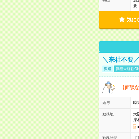
週
特徴
要
気に
＼来社不要／
派遣
職種未経験O
【面談な
時給
給与
大
勤務地
岸
【
勤務時間