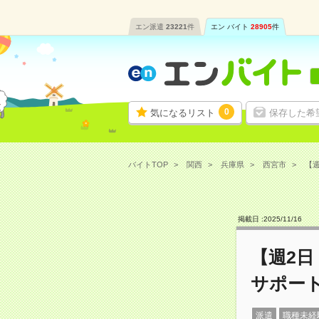
エン派遣
23221
件
エン バイト
28905
件
0
気になるリスト
保存した希
バイトTOP
関西
兵庫県
西宮市
【週
掲載日 :
2025
/
11
/
16
【週2日
サポー
派遣
職種未経