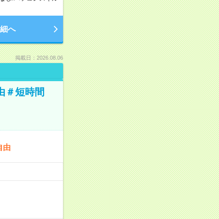
細へ
掲載日：2026.08.06
由＃短時間
自由
…