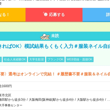
要
なる！
応募する
詳
未読
きればOK〉模試結果もくもく入力＃服装ネイル自
K
社会人未経験OK
大学生歓迎
ブランクOK
WEB登録・面接OK
不要〉選考はオンラインで完結！ ＃履歴書不要＃服装＆ネイル
1600円
阪市北区
梅田駅から徒歩3分
/
大阪梅田(阪神線)駅から徒歩4分
/
大阪駅から徒歩4分
/
大手事務センター