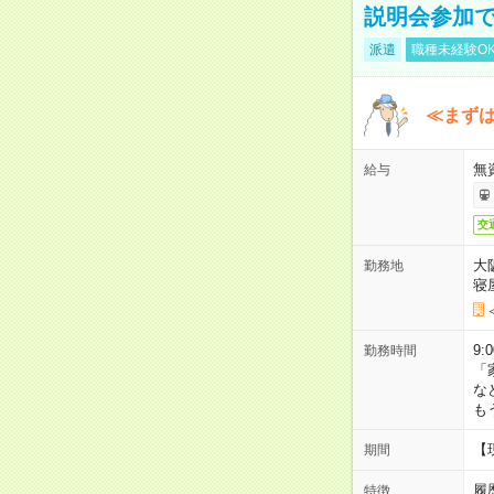
説明会参加で
派遣
職種未経験O
≪まずは
無
給与
交
大
勤務地
寝
9:
勤務時間
「
な
も
【
期間
履
特徴