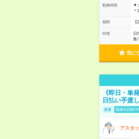
▼
勤務時間
＊1
【
期間
日
特徴
集
/
気に
《即日・単発
日払い手渡
派遣
職種未経験O
アスタッ