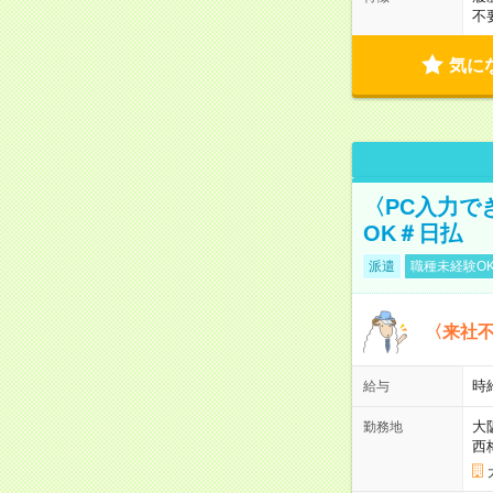
不
気に
〈PC入力で
OK＃日払
派遣
職種未経験O
〈来社
時給
給与
大
勤務地
西