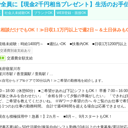
全員に【現金2千円相当プレゼント】生活のお手
K
社会人未経験OK
ブランクOK
WEB登録・面接OK
相談だけでもOK！≫日収1.1万円以上で週2日～＆土日休みも
資格未経験：時給1400円～ ■週払いOK ■扶養内OK ■日収1万1200円以上
交通費別途支給あり
交通費全額支給
通費
阪府寝屋川市
屋川市駅
/
香里園駅
/
萱島駅
/
…
≪自宅からドアtoドアで30分以内！≫ご希望の勤務地を紹介します。
00～18:00（休憩60分） ■ご希望があれば下記シフトもOK！ 早番 7:00～16:00 遅
家族と休みを合わせたい」 「余裕を持って夕飯の準備がしたい」 「できれば
ど、ご希望を教えてくださいね。 ※Wワーク希望の方へ 今ご覧のお仕事で希
う1つのお仕事の勤務時間。 合計で週40時間を超える場合は応募できません。
現在も積極採用中！急募！】2カ月～ ■8月～、9月スタートもOK！
歴書不要
/
40～50代活躍中
/
服装自由
/
シフト勤務
/
10名以上の大量募集
/
電話対応