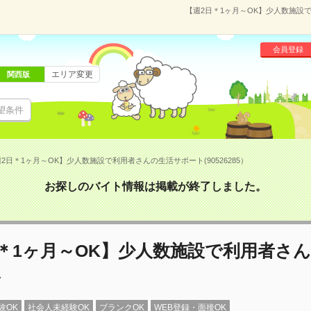
【週2日＊1ヶ月～OK】少人数施設で
会員登録
エリア変更
関西版
望条件
2日＊1ヶ月～OK】少人数施設で利用者さんの生活サポート(90526285）
お探しのバイト情報は掲載が終了しました。
＊1ヶ月～OK】少人数施設で利用者さ
ト
験OK
社会人未経験OK
ブランクOK
WEB登録・面接OK