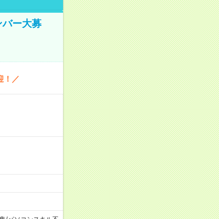
ンバー大募
迎！／