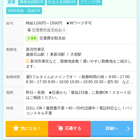
派遣
職種未経験OK
社会人未経験OK
ブランクOK
WEB登録・面接OK
時給1100円～1500円 ★Wワーク不可
給与
交通費別途支給あり
交通費全額支給
交通費
新潟市東区
勤務地
越後石山駅
/
東新潟駅
/
大形駅
新潟市東区など…勤務地多数！通いやすい勤務地をご紹介し
ます。
週5フルタイムがメインです！ ＜勤務時間の例＞ 8:00～17:00
勤務時間
8:30～17:30 9:00～18:00 10:00～19:00 20:30～翌5:30 など ★
その他にも勤務時間多数！ 日勤のみ、残業なし、交替制など
ご希望を教えてください！
即日～長期 ★応募から「最短2日後」に勤務OK！スタート日
期間
はご相談ください。
日払いOK
/
履歴書不要
/
40～50代活躍中
/
電話対応なし
/
パソ
特徴
コンスキル不要
気になる！
応募する
詳細へ