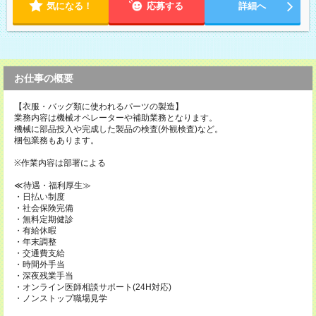
間帯でのシフト制 ※夜間のみ、休日のみ等、勤務日数ご相談く
気になる！
応募する
詳細へ
ださい
お仕事の概要
【衣服・バッグ類に使われるパーツの製造】
業務内容は機械オペレーターや補助業務となります。
機械に部品投入や完成した製品の検査(外観検査)など。
梱包業務もあります。
※作業内容は部署による
≪待遇・福利厚生≫
・日払い制度
・社会保険完備
・無料定期健診
・有給休暇
・年末調整
・交通費支給
・時間外手当
・深夜残業手当
・オンライン医師相談サポート(24H対応)
・ノンストップ職場見学