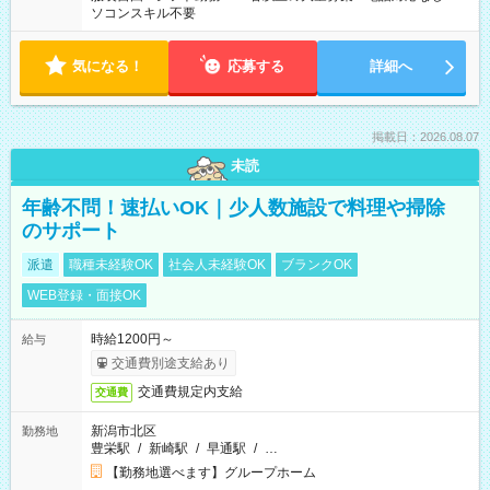
ソコンスキル不要
気になる！
応募する
詳細へ
掲載日：2026.08.07
未読
年齢不問！速払いOK｜少人数施設で料理や掃除
のサポート
派遣
職種未経験OK
社会人未経験OK
ブランクOK
WEB登録・面接OK
時給1200円～
給与
交通費別途支給あり
交通費規定内支給
交通費
新潟市北区
勤務地
豊栄駅
/
新崎駅
/
早通駅
/
…
【勤務地選べます】グループホーム