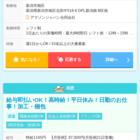
そのほか所定の条件が適用されます 【試用期間】試用期間なし
新潟市南区
勤務地
新潟県新潟市南区北田中518-6 DPL新潟南 B区画
アマゾンジャパン合同会社
シフト制
勤務時間
1日あたりの実働時間：最大8時間/日 シフト例 ・12時～15時 入
社後、就業可能シフトをご確認の上、申請してください。
週1日からOK / 10名以上の大量募集
特徴
気になる！
応募する
詳細へ
未読
給与即払いOK！高時給！平日休み！日勤のお仕
事！加工・梱包
派遣
職種未経験OK
社会人未経験OK
ブランクOK
WEB登録・面接OK
時給1165円 【月収例】97,000円(月収例21日実働)
給与