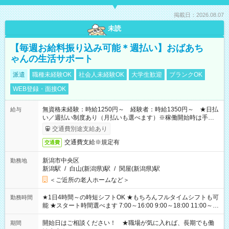
掲載日：2026.08.07
未読
【毎週お給料振り込み可能＊週払い】おばあち
ゃんの生活サポート
派遣
職種未経験OK
社会人未経験OK
大学生歓迎
ブランクOK
WEB登録・面接OK
無資格未経験：時給1250円～ 経験者：時給1350円～ ★日払
給与
い／週払い制度あり（月払いも選べます）※稼働開始時は手続き
完了次第のお支払いとなります。
交通費別途支給あり
交通費支給※規定有
交通費
新潟市中央区
勤務地
新潟駅
/
白山(新潟県)駅
/
関屋(新潟県)駅
＜ご近所の老人ホームなど＞
★1日4時間～の時短シフトOK ★もちろんフルタイムシフトも可
勤務時間
能 ★スタート時間選べます 7:00～16:00 9:00～18:00 11:00～
20:00 など 残業なし！ ※Wワークの場合、他のお仕事と合わせ
週40時間超の就業はご案内できません ※法令に基づき、週20時
開始日はご相談ください！ ★職場が気に入れば、長期でも働
期間