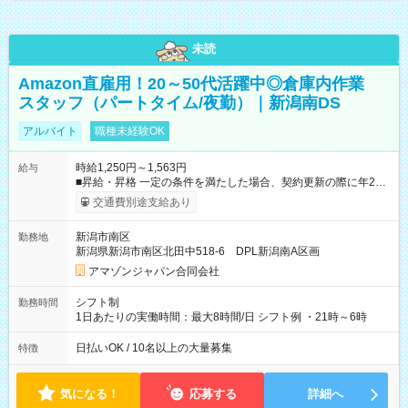
未読
Amazon直雇用！20～50代活躍中◎倉庫内作業
スタッフ（パートタイム/夜勤）｜新潟南DS
アルバイト
職種未経験OK
時給1,250円～1,563円
給与
■昇給・昇格 一定の条件を満たした場合、契約更新の際に年2回
まで昇給の機会があります。 ■正社員登用制度あり ※月末締/翌
交通費別途支給あり
月25日支払い ※時間外手当、別途支給 ※深夜割増賃金 (22:00～
翌5:00までは時給が25%UPします) ☆給与前払い制度有！
新潟市南区
勤務地
☆Amazon直雇用で安定して働けます！ 【試用期間】試用期間
新潟県新潟市南区北田中518-6 DPL新潟南A区画
あり 試用期間の長さ：1週間 雇用形態、給与は本採用時と同じ
です。
アマゾンジャパン合同会社
シフト制
勤務時間
1日あたりの実働時間：最大8時間/日 シフト例 ・21時～6時
日払いOK / 10名以上の大量募集
特徴
気になる！
応募する
詳細へ