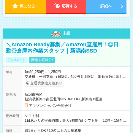
気になる！
応募する
詳細へ
未読
＼Amazon Ready募集／Amazon直雇用！◎日
勤◎倉庫内作業スタッフ｜新潟南SSD
アルバイト
職種未経験OK
時給1,250円～1,250円
給与
交通費：一部支給 （日額2，450円を上限に、出勤日数に応じて
実費支給） ※22:00～翌5:00までは時給25%UP！ ■給与前払い
交通費別途支給あり
制度あり ※前払い額の上限あり、手数料無料（Amazon負担）
そのほか所定の条件が適用されます 【試用期間】試用期間なし
新潟市南区
勤務地
新潟県新潟市南区北田中518-6 DPL新潟南 B区画
アマゾンジャパン合同会社
シフト制
勤務時間
1日あたりの実働時間：最大8時間/日 シフト例 ・12時～15時 入
社後、就業可能シフトをご確認の上、申請してください。
週1日からOK / 10名以上の大量募集
特徴