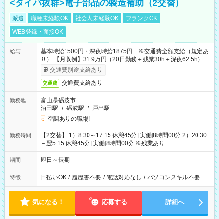
<タイパ抜群>電子部品の製造補助（2交替）
派遣
職種未経験OK
社会人未経験OK
ブランクOK
WEB登録・面接OK
基本時給1500円・深夜時給1875円 ※交通費全額支給（規定あ
給与
り） 【月収例】31.9万円（20日勤務＋残業30h＋深夜62.5h）
※7ヶ月目以降は基本時給1450円となります。
交通費別途支給あり
交通費支給あり
交通費
富山県砺波市
勤務地
油田駅
/
砺波駅
/
戸出駅
空調ありの職場!
【2交替】 1）8:30～17:15 休憩45分 [実働]8時間00分 2）20:30
勤務時間
～翌5:15 休憩45分 [実働]8時間00分 ※残業あり
即日～長期
期間
日払いOK
/
履歴書不要
/
電話対応なし
/
パソコンスキル不要
特徴
気になる！
応募する
詳細へ