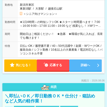
新潟市東区
勤務地
東新潟駅
/
大形駅
/
越後石山駅
＜シニア向けマンション＞
★1日4時間～の時短シフトOK ★スタート時間選べます！ 7:00
勤務時間
～16:00 9:00～17:00 11:00～19:00 など 残業なし！ ※Wワーク
の場合、他のお仕事と合わせ週40時間超の就業はご案内できま
せん ※法令に基づき、週20時間以上勤務は社会保険への加入対
開始日はご相談ください！ ★急募 ★職場が気に入れば、長期
期間
象となります ※労働者派遣法（日雇い派遣の原則禁止）によ
でも働けます！
り、短時間・短期間の就業はご案内が難しい場合があります
日払いOK
/
履歴書不要
/
40～50代活躍中
/
副業・WワークOK
/
特徴
服装自由
/
シフト勤務
/
10名以上の大量募集
/
電話対応なし
/
パ
ソコンスキル不要
気になる！
応募する
詳細へ
掲載日：2026.08.06
未読
＼即払いＯＫ／即日勤務ＯＫ＊仕分け・箱詰め
など人気の軽作業！