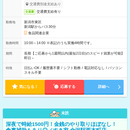
交通費別途支給あり
交通費支給有り
交通費
新潟市東区
勤務地
新潟駅からバス30分
食品関連企業
10:00～14:00 ※表記のうち実働4時間です。
勤務時間
長期【ご応募から1週間以内(最短2日目)のスピード就業が可能】
期間
即日～
日払いOK
/
履歴書不要
/
シフト勤務
/
電話対応なし
/
パソコン
特徴
スキル不要
気になる！
応募する
詳細へ
未読
深夜で時給1500円！金銭のやり取りほぼなし！