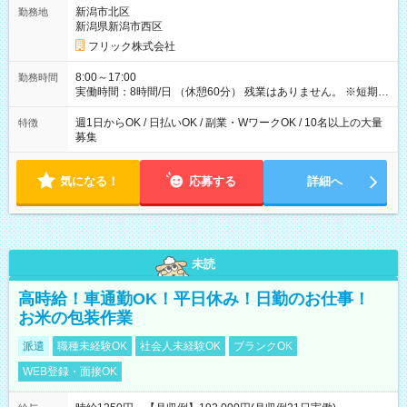
新潟市北区
勤務地
新潟県新潟市西区
フリック株式会社
8:00～17:00
勤務時間
実働時間：8時間/日 （休憩60分） 残業はありません。 ※短期の
募集は行っておりません。予めご了承くださいませ。
週1日からOK / 日払いOK / 副業・WワークOK / 10名以上の大量
特徴
募集
気になる！
応募する
詳細へ
未読
高時給！車通勤OK！平日休み！日勤のお仕事！
お米の包装作業
派遣
職種未経験OK
社会人未経験OK
ブランクOK
WEB登録・面接OK