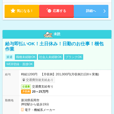
気になる！
応募する
詳細へ
未読
給与即払いOK！土日休み！日勤のお仕事！梱包
作業
派遣
職種未経験OK
社会人未経験OK
ブランクOK
WEB登録・面接OK
時給1200円 【月収例】201,000円(月収例21日8ｈ実働)
給与
交通費別途支給あり
交通費支給有り
交通費
20～25万円
月収例
新潟県長岡市
勤務地
押切駅から徒歩19分
電子・機械系メーカー