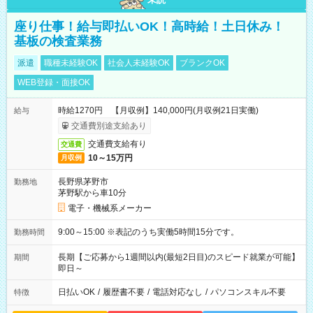
座り仕事！給与即払いOK！高時給！土日休み！
基板の検査業務
派遣
職種未経験OK
社会人未経験OK
ブランクOK
WEB登録・面接OK
時給1270円 【月収例】140,000円(月収例21日実働)
給与
交通費別途支給あり
交通費支給有り
交通費
10～15万円
月収例
長野県茅野市
勤務地
茅野駅から車10分
電子・機械系メーカー
9:00～15:00 ※表記のうち実働5時間15分です。
勤務時間
長期【ご応募から1週間以内(最短2日目)のスピード就業が可能】
期間
即日～
日払いOK
/
履歴書不要
/
電話対応なし
/
パソコンスキル不要
特徴