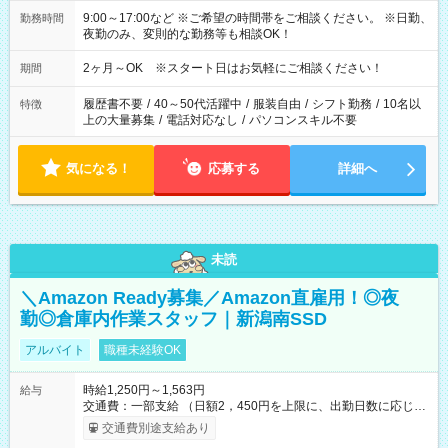
9:00～17:00など ※ご希望の時間帯をご相談ください。 ※日勤、
勤務時間
夜勤のみ、変則的な勤務等も相談OK！
2ヶ月～OK ※スタート日はお気軽にご相談ください！
期間
履歴書不要
/
40～50代活躍中
/
服装自由
/
シフト勤務
/
10名以
特徴
上の大量募集
/
電話対応なし
/
パソコンスキル不要
気になる！
応募する
詳細へ
未読
＼Amazon Ready募集／Amazon直雇用！◎夜
勤◎倉庫内作業スタッフ｜新潟南SSD
アルバイト
職種未経験OK
時給1,250円～1,563円
給与
交通費：一部支給 （日額2，450円を上限に、出勤日数に応じて
実費支給） ※22:00～翌5:00までは時給25%UP！ ■給与前払い
交通費別途支給あり
制度あり ※前払い額の上限あり、手数料無料（Amazon負担）