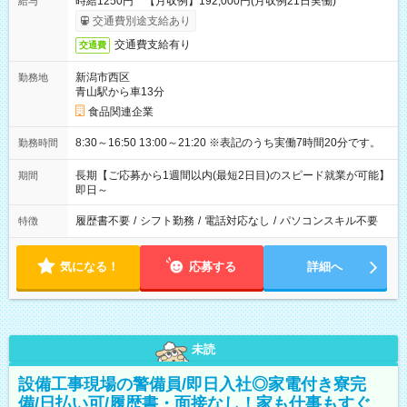
時給1250円 【月収例】192,000円(月収例21日実働)
給与
交通費別途支給あり
交通費支給有り
交通費
新潟市西区
勤務地
青山駅から車13分
食品関連企業
8:30～16:50 13:00～21:20 ※表記のうち実働7時間20分です。
勤務時間
長期【ご応募から1週間以内(最短2日目)のスピード就業が可能】
期間
即日～
履歴書不要
/
シフト勤務
/
電話対応なし
/
パソコンスキル不要
特徴
気になる！
応募する
詳細へ
未読
設備工事現場の警備員/即日入社◎家電付き寮完
備/日払い可/履歴書・面接なし！家も仕事もすぐ