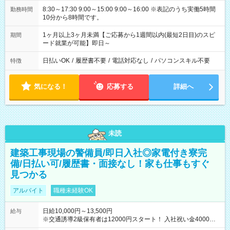
8:30～17:30 9:00～15:00 9:00～16:00 ※表記のうち実働5時間
勤務時間
10分から8時間です。
1ヶ月以上3ヶ月未満【ご応募から1週間以内(最短2日目)のスピ
期間
ード就業が可能】即日～
日払いOK
/
履歴書不要
/
電話対応なし
/
パソコンスキル不要
特徴
気になる！
応募する
詳細へ
未読
建築工事現場の警備員/即日入社◎家電付き寮完
備/日払い可/履歴書・面接なし！家も仕事もすぐ
見つかる
アルバイト
職種未経験OK
日給10,000円～13,500円
給与
※交通誘導2級保有者は12000円スタート！ 入社祝い金4000円
【試用期間】試用期間なし