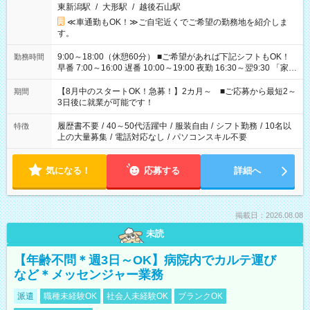
東新潟駅
/
大形駅
/
越後石山駅
≪車通勤もOK！≫ご自宅近くでご希望の勤務地を紹介しま
す。
9:00～18:00（休憩60分） ■ご希望があれば下記シフトもOK！
勤務時間
早番 7:00～16:00 遅番 10:00～19:00 夜勤 16:30～翌9:30 「家族
と休みを合わせたい」 「余裕を持って夕飯の準備がしたい」
「できれば残業はしたくない」 など、ご希望を教えてください
【8月中のスタートOK！急募！】2カ月～ ■ご応募から最短2～
期間
ね。 ※Wワーク希望の方へ 今ご覧のお仕事で希望する勤務時間
3日後に就業が可能です！
と、もう1つのお仕事の勤務時間。 合計で週40時間を超える場
合は応募できません。
履歴書不要
/
40～50代活躍中
/
服装自由
/
シフト勤務
/
10名以
特徴
上の大量募集
/
電話対応なし
/
パソコンスキル不要
気になる！
応募する
詳細へ
掲載日：2026.08.08
未読
【年齢不問＊週3日～OK】病院内でカルテ運び
など＊メッセンジャー業務
派遣
職種未経験OK
社会人未経験OK
ブランクOK