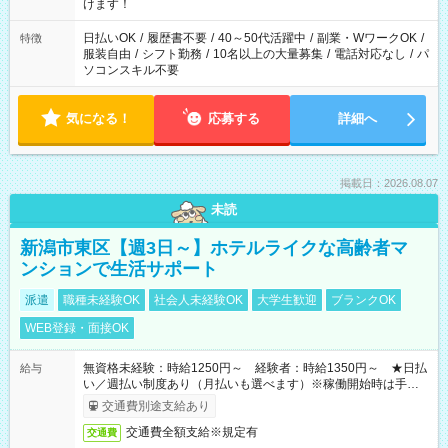
間以上勤務は社会保険への加入対象となります ※労働者派遣法
けます！
（日雇い派遣の原則禁止）により、短時間・短期間の就業はご
案内が難しい場合があります
日払いOK
/
履歴書不要
/
40～50代活躍中
/
副業・WワークOK
/
特徴
服装自由
/
シフト勤務
/
10名以上の大量募集
/
電話対応なし
/
パ
ソコンスキル不要
気になる！
応募する
詳細へ
掲載日：2026.08.07
未読
新潟市東区【週3日～】ホテルライクな高齢者マ
ンションで生活サポート
派遣
職種未経験OK
社会人未経験OK
大学生歓迎
ブランクOK
WEB登録・面接OK
無資格未経験：時給1250円～ 経験者：時給1350円～ ★日払
給与
い／週払い制度あり（月払いも選べます）※稼働開始時は手続き
完了次第のお支払いとなります。
交通費別途支給あり
交通費全額支給※規定有
交通費