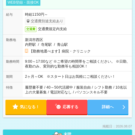
WEB登録・面接OK
時給1150円～
給与
交通費別途支給あり
交通費規定内支給
交通費
新潟市西区
勤務地
内野駅
/
寺尾駅
/
青山駅
【勤務地選べます】病院・クリニック
9:00～17:00など ※ご希望の時間帯をご相談ください。 ※日勤、
勤務時間
夜勤のみ、変則的な勤務等も相談OK！
2ヶ月～OK ※スタート日はお気軽にご相談ください！
期間
履歴書不要
/
40～50代活躍中
/
服装自由
/
シフト勤務
/
10名以
特徴
上の大量募集
/
電話対応なし
/
パソコンスキル不要
気になる！
応募する
詳細へ
掲載日：2026.08.07
未読