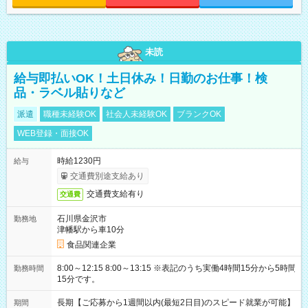
未読
給与即払いOK！土日休み！日勤のお仕事！検
品・ラベル貼りなど
派遣
職種未経験OK
社会人未経験OK
ブランクOK
WEB登録・面接OK
時給1230円
給与
交通費別途支給あり
交通費支給有り
交通費
石川県金沢市
勤務地
津幡駅から車10分
食品関連企業
8:00～12:15 8:00～13:15 ※表記のうち実働4時間15分から5時間
勤務時間
15分です。
長期【ご応募から1週間以内(最短2日目)のスピード就業が可能】
期間