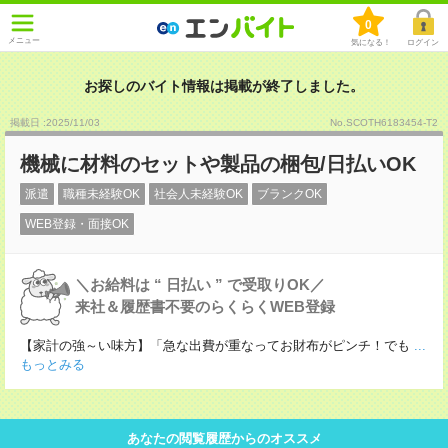
0
メニュー
気になる！
ログイン
お探しのバイト情報は掲載が終了しました。
掲載日 :2025
/
11
/
03
No.SCOTH6183454-T2
機械に材料のセットや製品の梱包/日払いOK
派遣
職種未経験OK
社会人未経験OK
ブランクOK
WEB登録・面接OK
＼お給料は “ 日払い ” で受取りOK／
来社＆履歴書不要のらくらくWEB登録
【家計の強～い味方】「急な出費が重なってお財布がピンチ！でも
...
もっとみる
あなたの閲覧履歴からのオススメ