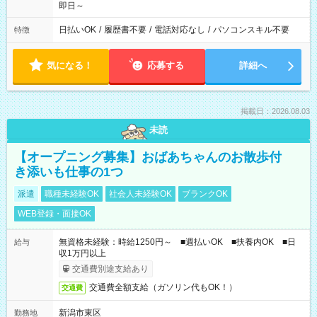
即日～
日払いOK
/
履歴書不要
/
電話対応なし
/
パソコンスキル不要
特徴
気になる！
応募する
詳細へ
掲載日：2026.08.03
未読
【オープニング募集】おばあちゃんのお散歩付
き添いも仕事の1つ
派遣
職種未経験OK
社会人未経験OK
ブランクOK
WEB登録・面接OK
無資格未経験：時給1250円～ ■週払いOK ■扶養内OK ■日
給与
収1万円以上
交通費別途支給あり
交通費全額支給（ガソリン代もOK！）
交通費
新潟市東区
勤務地