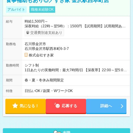
食事補助もあり◎／すき家 金沢駅西本町店
アルバイト
職種未経験OK
時給1,500円～
給与
深夜時給（22時～翌5時）：1500円 【試用期間】試用期間あり
試用期間の長さ：1ヶ月 雇用形態、給与は本採用時と同じです。
交通費別途支給あり
試用期間の実態は30日（※条件変更なし）ですが、切り上げで
一ヶ月とさせていただきます。 研修制度あり：15時間(研修中も
石川県金沢市
勤務地
同時給）
石川県金沢市駅西本町6-3-7
株式会社すき家
シフト制
勤務時間
1日あたりの実働時間：最大7時間/日 【深夜帯】22:00～翌5:00
週2日～・1日2h～OK◎ ※22:00から翌5:00までは18歳以上の方
のみ勤務可能です（18歳未満の深夜業務禁止のため） ★深夜で
春・夏・冬休み期間限定
期間
も安心して働けます★ すき家では、ワンオペを禁止していま
す。 必ず、2名以上での勤務を行いますので、安心して働けま
日払いOK / 副業・WワークOK
特徴
す。
気になる！
応募する
詳細へ
未読