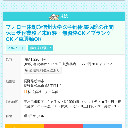
未読
フォロー体制◎信州大学医学部附属病院の夜間
休日受付業務／未経験・無資格OK／ブランク
OK／車通勤OK
アルバイト
職種未経験OK
時給1,220円～
給与
[時給] 有資格者：1220円 無資格者：1220円 ★キャリアアップ制
度あり 進級により給与がアップします！ 【試用期間】試用期間
交通費別途支給あり
あり 試用期間の長さ：3ヶ月 雇用形態、給与は本採用時と同じ
です。
長野県松本市
勤務地
長野県松本市旭3丁目1-1
株式会社ニチイ学館
平均労働時間：1ヶ月あたり160時間 ＜シフト例＞ ■月～日・夜
勤務時間
間受付 17:00～翌8:30（休憩180分） ■土日祝・休日受付 8:15～
17:15（休憩60分） ※上記時間帯でのシフト制 ※夜間のみ、休
日のみ等、勤務日数ご相談ください 平均労働時間：1ヶ月あたり
週1日からOK
特徴
160時間 ＜シフト例＞ ■月～日・夜間受付 17:00～翌8:30（休憩
180分） ■土日祝・休日受付 8:15～17:15（休憩60分） ※上記時