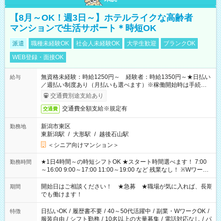
【8月～OK！週3日～】ホテルライクな高齢者
マンションで生活サポート＊時短OK
派遣
職種未経験OK
社会人未経験OK
大学生歓迎
ブランクOK
WEB登録・面接OK
無資格未経験：時給1250円～ 経験者：時給1350円～★日払い
給与
／週払い制度あり（月払いも選べます）※稼働開始時は手続き完
了次第のお支払いとなります。
交通費別途支給あり
交通費全額支給※規定有
交通費
新潟市東区
勤務地
東新潟駅
/
大形駅
/
越後石山駅
＜シニア向けマンション＞
★1日4時間～の時短シフトOK ★スタート時間選べます！ 7:00
勤務時間
～16:00 9:00～17:00 11:00～19:00 など 残業なし！ ※Wワーク
の場合、他のお仕事と合わせ週40時間超の就業はご案内できま
せん ※法令に基づき、週20時間以上勤務は社会保険への加入対
開始日はご相談ください！ ★急募 ★職場が気に入れば、長期
期間
象となります ※労働者派遣法（日雇い派遣の原則禁止）によ
でも働けます！
り、短時間・短期間の就業はご案内が難しい場合があります
日払いOK
/
履歴書不要
/
40～50代活躍中
/
副業・WワークOK
/
特徴
服装自由
/
シフト勤務
/
10名以上の大量募集
/
電話対応なし
/
パ