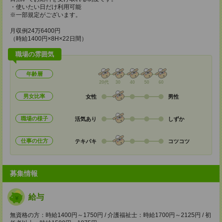
・使いたい日だけ利用可能
※一部規定がございます。
月収例24万6400円
（時給1400円×8H×22日間）
職場の雰囲気
年齢層
20代
30
40
50
60
男女比率
女性
男性
職場の様子
活気あり
しずか
仕事の仕方
テキパキ
コツコツ
募集情報
給与
無資格の方：時給1400円～1750円 / 介護福祉士：時給1700円～2125円 / 初