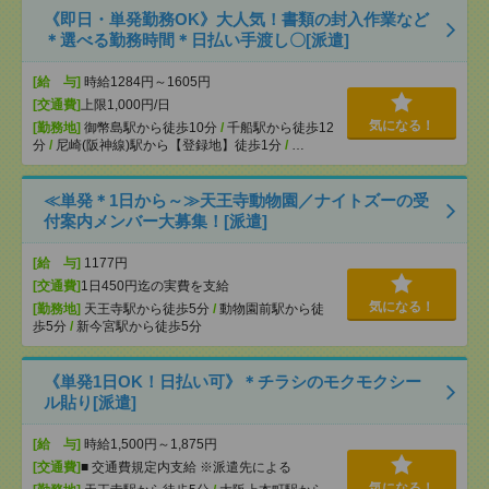
《即日・単発勤務OK》大人気！書類の封入作業など
＊選べる勤務時間＊日払い手渡し〇[派遣]
[給 与]
時給1284円～1605円
[交通費]
上限1,000円/日
気になる！
[勤務地]
御幣島駅から徒歩10分
/
千船駅から徒歩12
分
/
尼崎(阪神線)駅から【登録地】徒歩1分
/
…
≪単発＊1日から～≫天王寺動物園／ナイトズーの受
付案内メンバー大募集！[派遣]
[給 与]
1177円
[交通費]
1日450円迄の実費を支給
気になる！
[勤務地]
天王寺駅から徒歩5分
/
動物園前駅から徒
歩5分
/
新今宮駅から徒歩5分
《単発1日OK！日払い可》＊チラシのモクモクシー
ル貼り[派遣]
[給 与]
時給1,500円～1,875円
[交通費]
■ 交通費規定内支給 ※派遣先による
気になる！