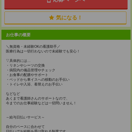
気になる！
お仕事の概要
＼無資格・未経験OKの看護助手／
医療行為は一切行わないので未経験でも安心！
▽具体的には…
・リネンやシーツの交換
・病院内の備品管理やチェック
・お食事の配膳やサポート
・ベッドから車イスへの移動のお手伝い
・トイレや入浴、着替えのお手伝い
などなど
あくまで看護師さんのサポートなので、
今までのお仕事経験などは一切問いません！
～給与日払いサービス～
自分のペースに合わせて
日払いでお給料を受け取れる制度です。