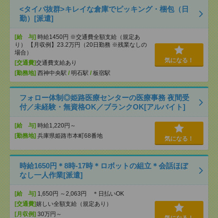
<タイパ抜群>キレイな倉庫でピッキング・梱包（日
勤）[派遣]
[給 与]
時給1450円 ※交通費全額支給（規定あ
り） 【月収例】23.2万円（20日勤務 ※残業なしの
場合）
気になる！
[交通費]
交通費支給あり
[勤務地]
西神中央駅
/
明石駅
/
板宿駅
フォロー体制◎姫路医療センターの医療事務 夜間受
付／未経験・無資格OK／ブランクOK[アルバイト]
[給 与]
時給1,220円～
[勤務地]
兵庫県姫路市本町68番地
気になる！
時給1650円＊8時-17時＊ロボットの組立＊会話ほぼ
なし一人作業[派遣]
[給 与]
1,650円 ～2,063円 ＊日払いOK
[交通費]
嬉しい全額支給（規定あり）
[月収例]
30万円～