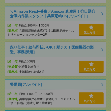
＼Amazon Ready募集／Amazon直雇用！◎日勤◎
倉庫内作業スタッフ｜兵庫尼崎DS[アルバイト]
[給 与]
時給1,300円～1,300円
[勤務地]
兵庫県尼崎市末広町1-5-1ESR尼崎ディス
気になる！
トリビューションセンター2F
座り仕事！給与即払いOK！駅チカ！医療機器の製
造、事務[派遣]
[給 与]
時給1500円
[交通費]
交通費支給有り
気になる！
[勤務地]
宝塚駅から徒歩5分
警備員[アルバイト]
[給 与]
日給11,000円～21,000円
[勤務地]
兵庫県神戸市垂水区宮本町１－２６ビルシ
気になる！
ーサイド3階（最寄り駅：垂水駅）