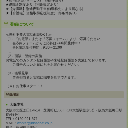
★給与日払いサービス(一部条件あり)
★退職金制度あり（別途規定あり）
★【介護職】別途夜勤手当有(勤務先により異なる)
★【介護職】資格取得応援制度(一部条件あり)
登録について
≪来社不要の電話面談OK！≫
（1）『お電話』または『応募フォーム』よりご応募ください。
◎応募フォームからご応募は24時間受付中！
◎お電話受付時間：9:30～21:00
↓
（2）面談・登録の実施
お電話でのカンタン登録面談や来社登録面談を実施しております。
ご都合のよいお日にちをお聞かせください。
（3）職場見学
専任担当者と実際に職場を見学できます。
（４）お仕事スタート！
登録場所
大阪本社
大阪市北区芝田1-4-14 芝田町ビル8F（JR大阪駅徒歩5分・阪急大阪梅田駅
徒歩3分）
TEL：0120-921-871
MAIL：
worker@nissonet.co.jp
担当：採用担当者宛