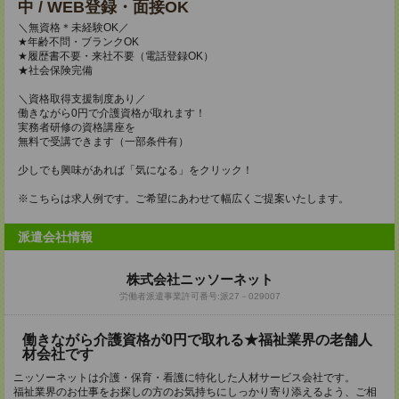
中 / WEB登録・面接OK
＼無資格＊未経験OK／
★年齢不問・ブランクOK
★履歴書不要・来社不要（電話登録OK）
★社会保険完備
＼資格取得支援制度あり／
働きながら0円で介護資格が取れます！
実務者研修の資格講座を
無料で受講できます（一部条件有）
少しでも興味があれば「気になる」をクリック！
※こちらは求人例です。ご希望にあわせて幅広くご提案いたします。
派遣会社情報
株式会社ニッソーネット
労働者派遣事業許可番号:派27－029007
働きながら介護資格が0円で取れる★福祉業界の老舗人
材会社です
ニッソーネットは介護・保育・看護に特化した人材サービス会社です。
福祉業界のお仕事をお探しの方のお気持ちにしっかり寄り添えるよう、ご相