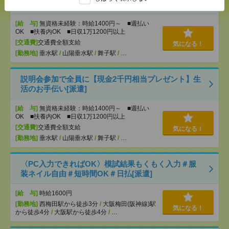
の介護[派遣]
[給 与]
無資格未経験：時給1400円～ ■週払い
OK ■扶養内OK ■日収1万1200円以上
[交通費]
交通費全額支給
気になる！
[勤務地]
垂水駅
/
山陽垂水駅
/
舞子駅
/
…
説明会参加で全員に【現金2千円相当プレゼント】生
活のお手伝い[派遣]
[給 与]
無資格未経験：時給1400円～ ■週払い
OK ■扶養内OK ■日収1万1200円以上
[交通費]
交通費全額支給
気になる！
[勤務地]
垂水駅
/
山陽垂水駅
/
舞子駅
/
…
〈PC入力できればOK〉模試結果もくもく入力＃服
装ネイル自由＃短時間OK＃日払[派遣]
[給 与]
時給1600円
[勤務地]
西梅田駅から徒歩3分
/
大阪梅田(阪神線)駅
気になる！
から徒歩4分
/
大阪駅から徒歩4分
/
…