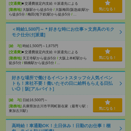
[交通費]
■ 交通費規定内支給 ※派遣先による
気になる！
[勤務地]
大阪駅から徒歩5分
/
大阪梅田(阪急線)駅か
ら徒歩5分
/
梅田(地下鉄)駅から徒歩5分
/
…
＜時給1,500円～＊好きな時にお仕事＞文房具のモク
モク仕分け[派遣]
[給 与]
時給1,500円～1,875円
[交通費]
■ 交通費規定内支給 ※派遣先による
気になる！
[勤務地]
天王寺駅から徒歩5分
/
大阪上本町駅から
徒歩5分
/
鶴橋駅から徒歩5分
/
…
好きな場所で働けるイベントスタッフ☆人気イベン
トも！来社不要！働いたその日に給料もらえる日払
い◎｜阪[アルバイト]
[給 与]
日給16,500円～
[勤務地]
兵庫県加古川市平岡町新在家（最寄り駅：
気になる！
東加古川駅）
高時給！車通勤OK！土日休み！日勤のお仕事！梱