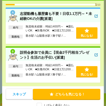
1
/10
応募ページへ
志望動機も履歴書も不要！日収1.1万円～＊未
経験OKの介護[派遣]
無資格未経験：時給1400円～ ■週払
気になる！
給与
いOK ■扶養内OK ■日収1万1200円
以上
垂水駅 / 山陽垂水駅 / 舞子駅 / …
気になる!
勤務地
メール
LINE
で送る
で送る
説明会参加で全員に【現金2千円相当プレゼ
ント】生活のお手伝い[派遣]
シェア
ツイート
ブックマーク
無資格未経験：時給1400円～ ■週払
給与
いOK ■扶養内OK ■日収1万1200円
以上
垂水駅 / 山陽垂水駅 / 舞子駅 / …
気になる!
勤務地
あなたの閲覧履歴からの
おすすめ
スキップ
どちらも気になる！
志望動機も履歴書も不要！日収1.1万円～＊未経験OK
しばらく表示しない