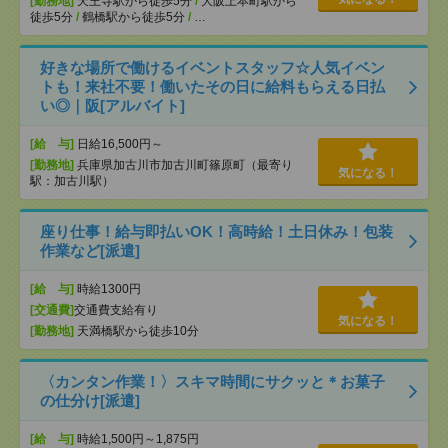
[勤務地]
天王寺駅から徒歩5分
/
大阪上本町駅から
徒歩5分
/
鶴橋駅から徒歩5分
/
…
好きな場所で働けるイベントスタッフ☆人気イベン
トも！来社不要！働いたその日に給料もらえる日払
い◎｜阪[アルバイト]
[給 与]
日給16,500円～
[勤務地]
兵庫県加古川市加古川町篠原町（最寄り
気になる！
駅：加古川駅）
座り仕事！給与即払いOK！高時給！土日休み！包装
作業など[派遣]
[給 与]
時給1300円
[交通費]
交通費支給有り
気になる！
[勤務地]
天満橋駅から徒歩10分
〈カンタン作業！〉スキマ時間にサクッと＊お菓子
の仕分け[派遣]
[給 与]
時給1,500円～1,875円