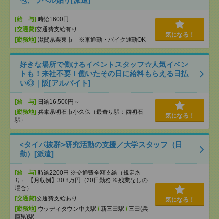
包、ラベル貼り[派遣]
[給 与]
時給1600円
[交通費]
交通費支給有り
気になる！
[勤務地]
滋賀県栗東市 ※車通勤・バイク通勤OK
好きな場所で働けるイベントスタッフ☆人気イベン
トも！来社不要！働いたその日に給料もらえる日払
い◎｜阪[アルバイト]
[給 与]
日給16,500円～
[勤務地]
兵庫県明石市小久保（最寄り駅：西明石
気になる！
駅）
<タイパ抜群>研究活動の支援／大学スタッフ（日
勤）[派遣]
[給 与]
時給2200円 ※交通費全額支給（規定あ
り） 【月収例】30.8万円（20日勤務 ※残業なしの
場合）
[交通費]
交通費支給あり
気になる！
[勤務地]
ウッディタウン中央駅
/
新三田駅
/
三田(兵
庫県)駅