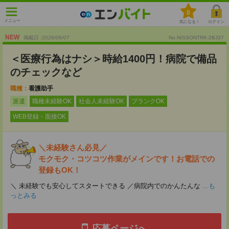
0
メニュー
気になる！
ログイン
NEW
掲載日 :2026
/
08
/
07
No.NISSONTRK-2BJ37
＜医療行為はナシ＞時給1400円！病院で備品
のチェックなど
職種：
看護助手
派遣
職種未経験OK
社会人未経験OK
ブランクOK
WEB登録・面接OK
＼未経験さん必見／
モクモク・コツコツ作業がメインです！お電話での
登録もOK！
＼ 未経験でも安心してスタートできる ／病院内でのかんたんな
...も
っとみる
応募ページへ