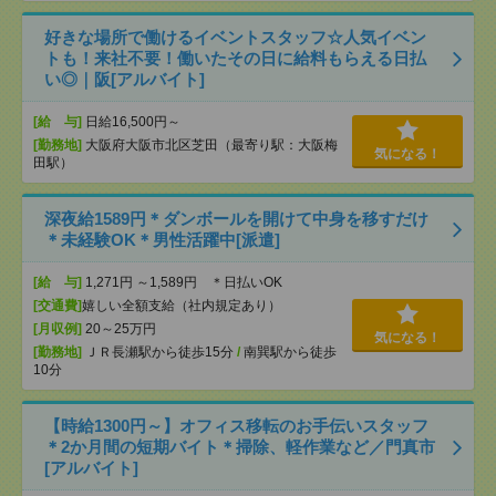
好きな場所で働けるイベントスタッフ☆人気イベン
トも！来社不要！働いたその日に給料もらえる日払
い◎｜阪[アルバイト]
[給 与]
日給16,500円～
[勤務地]
大阪府大阪市北区芝田（最寄り駅：大阪梅
気になる！
田駅）
深夜給1589円＊ダンボールを開けて中身を移すだけ
＊未経験OK＊男性活躍中[派遣]
[給 与]
1,271円 ～1,589円 ＊日払いOK
[交通費]
嬉しい全額支給（社内規定あり）
[月収例]
20～25万円
気になる！
[勤務地]
ＪＲ長瀬駅から徒歩15分
/
南巽駅から徒歩
10分
【時給1300円～】オフィス移転のお手伝いスタッフ
＊2か月間の短期バイト＊掃除、軽作業など／門真市
[アルバイト]