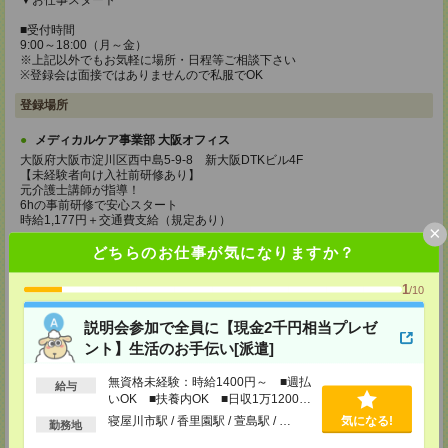
▼お仕事スタート
■受付時間
9:00～18:00（月～金）
※上記以外でもお気軽に場所・日程等ご相談下さい
※登録会は面接ではありませんので私服でOK
登録場所
メディカルケア事業部 大阪オフィス
大阪府大阪市淀川区西中島5-9-8 新大阪DTKビル4F
【未経験者向け入社前研修あり】
元介護士講師が指導！
6hの事前研修で安心スタート
時給1,177円＋交通費支給（規定あり）
×
TEL：0120-991-463
どちらのお仕事が気になりますか？
MAIL：
tenshoku@nikken-ts.jp
担当：採用担当
1
/10
メディカルケア事業部 京都オフィス
説明会参加で全員に【現金2千円相当プレゼ
京都府京都市下京区東塩小路町843番地2 日本生命京都ヤサカビル5F
TEL：0120-975-927
ント】生活のお手伝い[派遣]
MAIL：
tenshoku@nikken-ts.jp
担当：採用担当
無資格未経験：時給1400円～ ■週払
給与
いOK ■扶養内OK ■日収1万1200円
登録交通費
以上
寝屋川市駅 / 香里園駅 / 萱島駅 / …
気になる!
勤務地
★今ならご来社登録でQUOカード2000円分をプレゼント中★