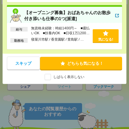
【オープニング募集】おばあちゃんのお散歩
付き添いも仕事の1つ[派遣]
応募ページへ
無資格未経験：時給1400円～ ■週払
給与
いOK ■扶養内OK ■日収1万1200円
以上
寝屋川市駅 / 香里園駅 / 萱島駅 / …
気になる!
勤務地
気になる！
電話応募
スキップ
どちらも気になる！
メール
LINE
で送る
で送る
しばらく表示しない
シェア
ツイート
ブックマーク
あなたの閲覧履歴からの
おすすめ