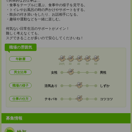
▽具体的なお仕事は…
・食事をテーブルに運ぶ、食事中の様子を見守る。
・トイレやお風呂の時の声かけやサポートをする。
・散歩の付き添いをしたり、お話相手になる。
・趣味や運動などを一緒に楽しむ。
何気ない日常生活のサポートがメイン！
難しく考えなくても、
スグできることが多いので安心してくださいね！
職場の雰囲気
年齢層
20代
30
40
50
60
男女比率
女性
男性
職場の様子
活気あり
しずか
仕事の仕方
テキパキ
コツコツ
募集情報