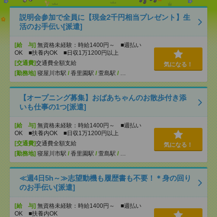
説明会参加で全員に【現金2千円相当プレゼント】生
活のお手伝い[派遣]
[給 与]
無資格未経験：時給1400円～ ■週払い
OK ■扶養内OK ■日収1万1200円以上
[交通費]
交通費全額支給
気になる！
[勤務地]
寝屋川市駅
/
香里園駅
/
萱島駅
/
…
【オープニング募集】おばあちゃんのお散歩付き添
いも仕事の1つ[派遣]
[給 与]
無資格未経験：時給1400円～ ■週払い
OK ■扶養内OK ■日収1万1200円以上
[交通費]
交通費全額支給
気になる！
[勤務地]
寝屋川市駅
/
香里園駅
/
萱島駅
/
…
≪週4日5h～≫志望動機も履歴書も不要！＊身の回り
のお手伝い[派遣]
[給 与]
無資格未経験：時給1400円～ ■週払い
OK ■扶養内OK