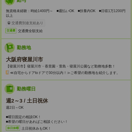
給与
無資格未経験：時給1400円～ ■週払いOK ■扶養内OK ■日収1万1200円
以上
交通費別途支給あり
交通費全額支給
交通費
勤務地
大阪府寝屋川市
【寝屋川市】寝屋川市・香里園・萱島・寝屋川公園など勤務地多数！
≪自宅からドアtoドアで30分以内！≫ご希望の勤務地を紹介します。
勤務曜日
週2～3 / 土日祝休
週2日～OK
■曜日固定の相談OK！
■希望の曜日があればご相談ください！
土日祝休みもOK！
休日休暇