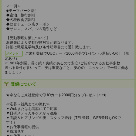
＜一例＞
◆テーマパーク割引
◆宿泊、旅行割引
◆各種飲食店割引
◆飲食チェーン店クーポン
◆サロン、スパ、ジム割引など
【受動喫煙対策について】
派遣先により受動喫煙対策が異なります。
詳細は職場見学時及び条件明示書にて通知致します。
ご来社登録でQUOカード2000円分プレゼント♪週払いOK！（規
ポイント！
定あり）
☆1981年創業。長く続く実績があるので安心♪ご紹介できるお仕事多数！
選べる条件が多いって、実は重要なこと。安心の「ニッケン」で一緒に働き
ましょう♪
登録について
★今ならご来社登録でQUOカード2000円分をプレゼント中★
≪応募～就業までの流れ≫
▼Webまたはお電話にてご応募
▼日研メディカルケアから連絡
▼面談＆ヒアリングの後、スタッフ登録（TEL登録、WEB登録もOKで
す！）
▼お仕事情報の提供
▼職場見学