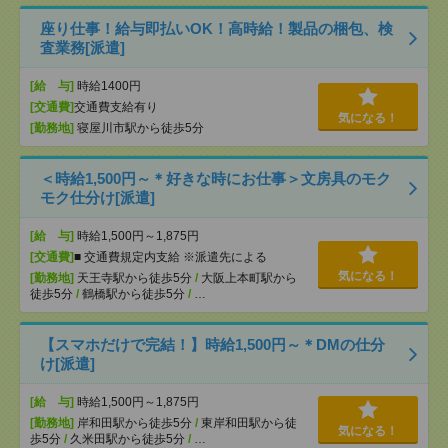
座り仕事！給与即払いOK！高時給！製品の梱包、検
査業務[派遣]
[給 与]
時給1400円
[交通費]
交通費支給有り
気になる！
[勤務地]
寝屋川市駅から徒歩5分
＜時給1,500円～＊好きな時にお仕事＞文房具のモク
モク仕分け[派遣]
[給 与]
時給1,500円～1,875円
[交通費]
■ 交通費規定内支給 ※派遣先による
気になる！
[勤務地]
天王寺駅から徒歩5分
/
大阪上本町駅から
徒歩5分
/
鶴橋駅から徒歩5分
/
…
【スマホだけで完結！】時給1,500円～＊DMの仕分
け[派遣]
[給 与]
時給1,500円～1,875円
[勤務地]
岸和田駅から徒歩5分
/
東岸和田駅から徒
気になる！
歩5分
/
久米田駅から徒歩5分
/
…