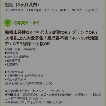
短期（3ヶ月以内）
【8月中のスタートOK！急募！】2カ月～ ■8月～、9月スタートもOK！
応募資格・条件
職種未経験OK / 社会人未経験OK / ブランクOK /
10名以上の大量募集 / 履歴書不要 / 40～50代活躍
中 / WEB登録・面接OK
■資格・経験・年齢不問
■学歴不問
■10名以上採用予定！
■履歴書不要
■面談確約
■社会保険完備
■社員登用あり（紹介予定派遣）
■昇給・賞与あり
(直接雇用になった際の就業先による)
★志望動機は不要！「何となく…」でもOKです。
★WEB登録・電話登録OK！支店への来社面談の場合、交通費として【QUO
カード2000円分】プレゼント！
★出張面談に関してもお気軽にご相談ください。