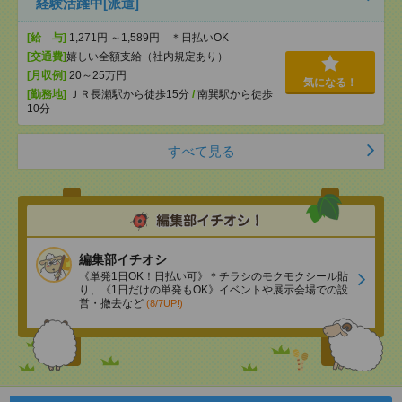
経験活躍中[派遣]
[給 与]
1,271円 ～1,589円 ＊日払いOK
[交通費]
嬉しい全額支給（社内規定あり）
[月収例]
20～25万円
気になる！
[勤務地]
ＪＲ長瀬駅から徒歩15分
/
南巽駅から徒歩
10分
すべて見る
編集部イチオシ
《単発1日OK！日払い可》＊チラシのモクモクシール貼
り、《1日だけの単発もOK》イベントや展示会場での設
営・撤去など
(8/7UP!)