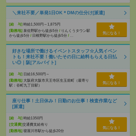
＼来社不要／単発1日OK＊DMの仕分け[派遣]
[給 与]
時給1,500円～1,875円
[勤務地]
泉佐野駅から徒歩5分
/
りんくうタウン駅
気になる！
から徒歩5分
/
日根野駅から徒歩5分
/
…
好きな場所で働けるイベントスタッフ☆人気イベン
トも！来社不要！働いたその日に給料もらえる日払
い◎｜阪[アルバイト]
[給 与]
日給16,500円～
[勤務地]
大阪府大阪市天王寺区生玉前町（最寄り
気になる！
駅：谷町九丁目駅）
座り仕事！土日休み！日勤のお仕事！検査作業など
[派遣]
[給 与]
時給1350円
[交通費]
交通費支給有り
気になる！
[勤務地]
寝屋川市駅から徒歩20分