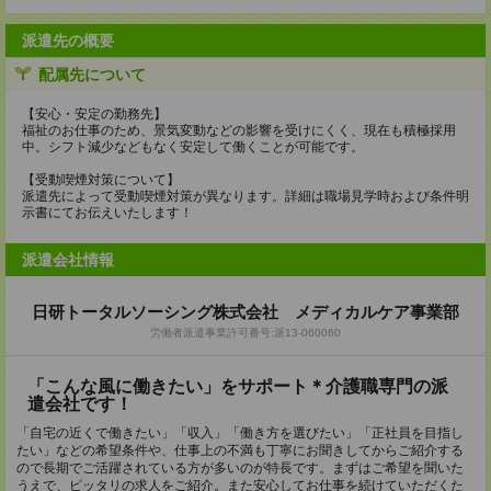
派遣先の概要
配属先について
【安心・安定の勤務先】
福祉のお仕事のため、景気変動などの影響を受けにくく、現在も積極採用
中。シフト減少などもなく安定して働くことが可能です。
【受動喫煙対策について】
派遣先によって受動喫煙対策が異なります。詳細は職場見学時および条件明
示書にてお伝えいたします！
派遣会社情報
日研トータルソーシング株式会社 メディカルケア事業部
労働者派遣事業許可番号:派13-060060
「こんな風に働きたい」をサポート＊介護職専門の派
遣会社です！
「自宅の近くで働きたい」「収入」「働き方を選びたい」「正社員を目指し
たい」などの希望条件や、仕事上の不満も丁寧にお聞きしてからご紹介する
ので長期でご活躍されている方が多いのが特長です。まずはご希望を聞いた
うえで、ピッタリの求人をご紹介。また安心してお仕事を続けていただくた