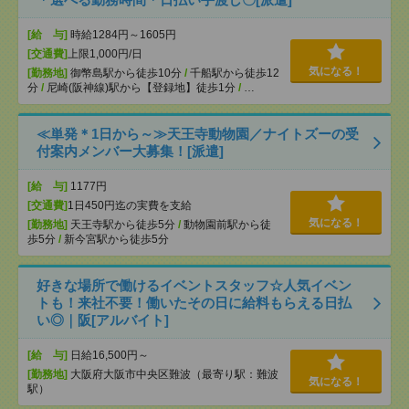
[給 与]
時給1284円～1605円
[交通費]
上限1,000円/日
気になる！
[勤務地]
御幣島駅から徒歩10分
/
千船駅から徒歩12
分
/
尼崎(阪神線)駅から【登録地】徒歩1分
/
…
≪単発＊1日から～≫天王寺動物園／ナイトズーの受
付案内メンバー大募集！[派遣]
[給 与]
1177円
[交通費]
1日450円迄の実費を支給
気になる！
[勤務地]
天王寺駅から徒歩5分
/
動物園前駅から徒
歩5分
/
新今宮駅から徒歩5分
好きな場所で働けるイベントスタッフ☆人気イベン
トも！来社不要！働いたその日に給料もらえる日払
い◎｜阪[アルバイト]
[給 与]
日給16,500円～
[勤務地]
大阪府大阪市中央区難波（最寄り駅：難波
気になる！
駅）