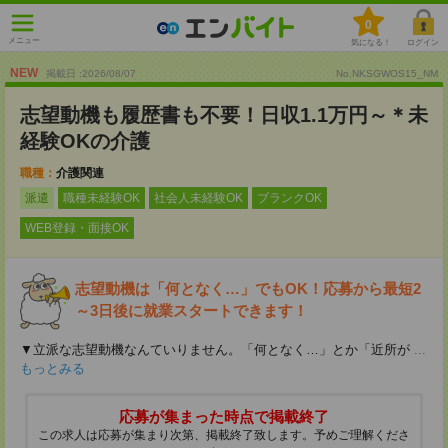
0
メニュー
気になる！
ログイン
NEW
掲載日 :2026
/
08
/
07
No.NKSGWOS15_NM
志望動機も履歴書も不要！日収1.1万円～＊未
経験OKの介護
職種：
介護関連
派遣
職種未経験OK
社会人未経験OK
ブランクOK
WEB登録・面接OK
志望動機は「何となく…」でもOK！応募から最短2
～3日後に就業スタートできます！
▼立派な志望動機なんていりません。「何となく…」とか「近所が
...
もっとみる
応募が集まった時点で掲載終了
この求人は応募が集まり次第、掲載終了致します。予めご理解くださ