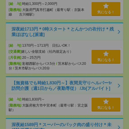
[給 与]
時給1,300円～2,000円
[勤務地]
大阪府門真市打越町（最寄り駅：京阪本
気になる！
線 古川橋駅）
深夜給1713円＊0時スタート＊とんかつの衣付け＊残
業ほぼなし[派遣]
[給 与]
1370円～1713円 日払いOK！
[交通費]
嬉しい全額支給（社内規定あり）
[月収例]
20～25万円
気になる！
[勤務地]
彩都西駅からバス5分
/
茨木駅からバス20
分
/
茨木市駅からバス20分
【無資格でも時給1,830円～】夜間見守りヘルパー✨
訪問介護（週1日から／夜勤専従） /Jb[アルバイト]
[給 与]
時給1,830円～
[勤務地]
大阪府枚方市中宮本町（最寄り駅：宮之阪
気になる！
駅）
深夜給1589円＊スーパーのパック肉の盛り付け＊未