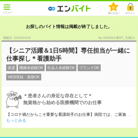
0
メニュー
気になる！
ログイン
お探しのバイト情報は掲載が終了しました。
掲載日 :2026
/
03
/
26
No.SSMZKS看BT_京都12
【シニア活躍＆1日5時間】専任担当が一緒に
仕事探し＊看護助手
派遣
職種未経験OK
社会人未経験OK
ブランクOK
WEB登録・面接OK
＊患者さんの身近な存在として＊
無資格から始める医療機関でのお仕事
【コロナ禍だからこそ重要な看護助手のお仕事】病院では、ご家族
...
もっとみる