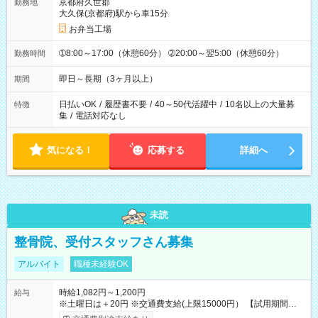
京都府久世郡
勤務地
大久保(京都府)駅から車15分
お弁当工場
➀8:00～17:00（休憩60分） ➁20:00～翌5:00（休憩60分）
勤務時間
即日～長期（3ヶ月以上）
期間
日払いOK
/
履歴書不要
/
40～50代活躍中
/
10名以上の大量募
特徴
集
/
電話対応なし
気になる！
応募する
詳細へ
未読
整骨院、受付スタッフさん募集
アルバイト
職種未経験OK
時給1,082円～1,200円
給与
※土曜日は＋20円 ※交通費支給(上限15000円） 【試用期間】試
用期間なし