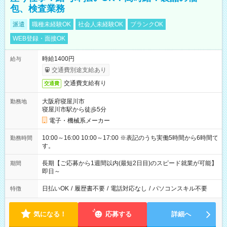
包、検査業務
派遣
職種未経験OK
社会人未経験OK
ブランクOK
WEB登録・面接OK
時給1400円
給与
交通費別途支給あり
交通費支給有り
交通費
大阪府寝屋川市
勤務地
寝屋川市駅から徒歩5分
電子・機械系メーカー
10:00～16:00 10:00～17:00 ※表記のうち実働5時間から6時間で
勤務時間
す。
長期【ご応募から1週間以内(最短2日目)のスピード就業が可能】
期間
即日～
日払いOK
/
履歴書不要
/
電話対応なし
/
パソコンスキル不要
特徴
気になる！
応募する
詳細へ