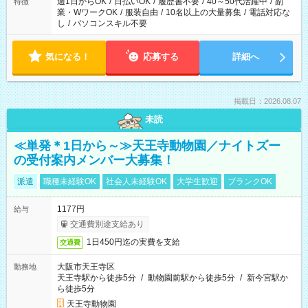
週1日からOK
/
日払いOK
/
履歴書不要
/
40～50代活躍中
/
副
特徴
業・WワークOK
/
服装自由
/
10名以上の大量募集
/
電話対応な
し
/
パソコンスキル不要
気になる！
応募する
詳細へ
掲載日：2026.08.07
未読
≪単発＊1日から～≫天王寺動物園／ナイトズー
の受付案内メンバー大募集！
派遣
職種未経験OK
社会人未経験OK
大学生歓迎
ブランクOK
1177円
給与
交通費別途支給あり
1日450円迄の実費を支給
交通費
大阪市天王寺区
勤務地
天王寺駅から徒歩5分
/
動物園前駅から徒歩5分
/
新今宮駅か
ら徒歩5分
天王寺動物園