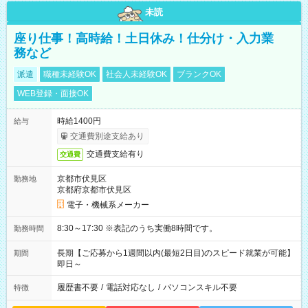
未読
座り仕事！高時給！土日休み！仕分け・入力業
務など
派遣
職種未経験OK
社会人未経験OK
ブランクOK
WEB登録・面接OK
時給1400円
給与
交通費別途支給あり
交通費支給有り
交通費
京都市伏見区
勤務地
京都府京都市伏見区
電子・機械系メーカー
8:30～17:30 ※表記のうち実働8時間です。
勤務時間
長期【ご応募から1週間以内(最短2日目)のスピード就業が可能】
期間
即日～
履歴書不要
/
電話対応なし
/
パソコンスキル不要
特徴