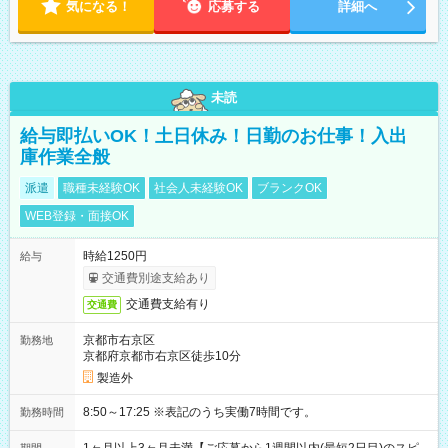
気になる！
応募する
詳細へ
未読
給与即払いOK！土日休み！日勤のお仕事！入出
庫作業全般
派遣
職種未経験OK
社会人未経験OK
ブランクOK
WEB登録・面接OK
時給1250円
給与
交通費別途支給あり
交通費支給有り
交通費
京都市右京区
勤務地
京都府京都市右京区徒歩10分
製造外
8:50～17:25 ※表記のうち実働7時間です。
勤務時間