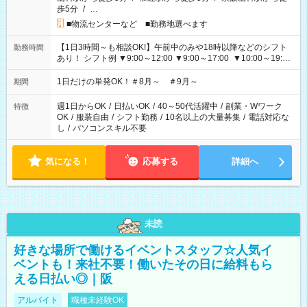
歩5分
/
…
■物流センターなど ■勤務地選べます
【1日3時間～も相談OK!】午前中のみや18時以降などのシフト
勤務時間
あり！ シフト例 ▼9:00～12:00 ▼9:00～17:00 ▼10:00～19:00
▼18:00～21:00
1日だけの単発OK！＃8月～ ＃9月～
期間
週1日からOK
/
日払いOK
/
40～50代活躍中
/
副業・Wワーク
特徴
OK
/
服装自由
/
シフト勤務
/
10名以上の大量募集
/
電話対応な
し
/
パソコンスキル不要
気になる！
応募する
詳細へ
未読
好きな場所で働けるイベントスタッフ☆人気イ
ベントも！来社不要！働いたその日に給料もら
える日払い◎｜阪
アルバイト
職種未経験OK