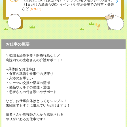
《単発1日OK！日払い可》＊チラシのモクモクシール貼り、
《1日だけの単発もOK》イベントや展示会場での設営・撤去
など
(8/7UP!)
お仕事の概要
＼知識＆経験不要＊医療行為なし／
病院内での患者さんの介護サポート！
▽具体的なお仕事は…
・食事の準備や食事中の見守り
・入浴のお手伝い
・シーツの交換や部屋の清掃
・備品やカルテの整理・運搬
・患者さんの付き添いやサポート
など、お仕事自体はとってもシンプル！
未経験でもすぐに慣れていただけますよ！
患者さんや看護師さんから感謝される
やりがいあるお仕事です！