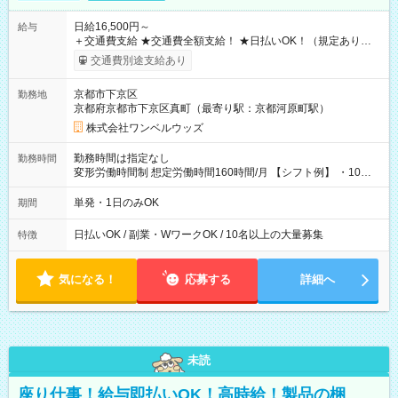
日給16,500円～
給与
＋交通費支給 ★交通費全額支給！ ★日払いOK！（規定あり） ┗
働いたその日に現金GET♪ お仕事後はコンビニATMから 日払
交通費別途支給あり
い分を引き落とせます！ 【試用期間】試用期間なし
京都市下京区
勤務地
京都府京都市下京区真町（最寄り駅：京都河原町駅）
株式会社ワンベルウッズ
勤務時間は指定なし
勤務時間
変形労働時間制 想定労働時間160時間/月 【シフト例】 ・10：
00～20：00
単発・1日のみOK
期間
日払いOK / 副業・WワークOK / 10名以上の大量募集
特徴
気になる！
応募する
詳細へ
未読
座り仕事！給与即払いOK！高時給！製品の梱