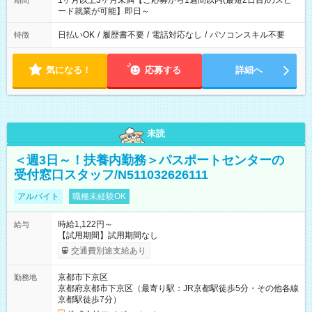
1ヶ月以上3ヶ月未満【ご応募から1週間以内(最短2日目)のスピ
期間
ード就業が可能】即日～
日払いOK
/
履歴書不要
/
電話対応なし
/
パソコンスキル不要
特徴
気になる！
応募する
詳細へ
未読
＜週3日～！扶養内勤務＞パスポートセンターの
受付窓口スタッフ/N511032626111
アルバイト
職種未経験OK
時給1,122円～
給与
【試用期間】試用期間なし
交通費別途支給あり
京都市下京区
勤務地
京都府京都市下京区（最寄り駅：JR京都駅徒歩5分・その他各線
京都駅徒歩7分）