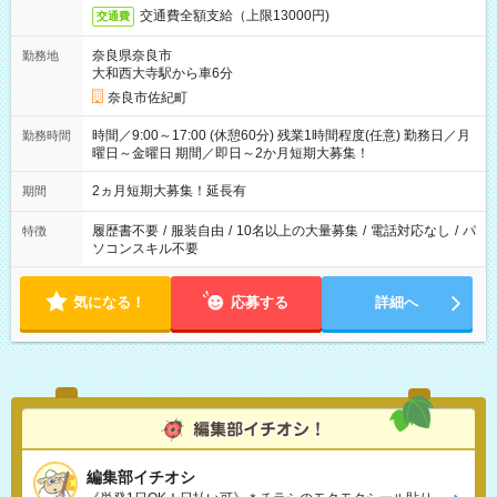
交通費全額支給（上限13000円)
交通費
奈良県奈良市
勤務地
大和西大寺駅から車6分
奈良市佐紀町
時間／9:00～17:00 (休憩60分) 残業1時間程度(任意) 勤務日／月
勤務時間
曜日～金曜日 期間／即日～2か月短期大募集！
2ヵ月短期大募集！延長有
期間
履歴書不要
/
服装自由
/
10名以上の大量募集
/
電話対応なし
/
パ
特徴
ソコンスキル不要
気になる！
応募する
詳細へ
編集部イチオシ