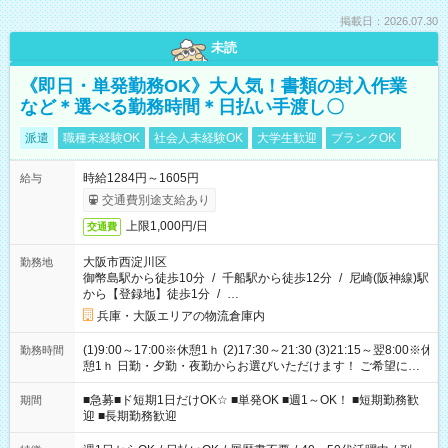
掲載日：2026.07.30
未読
《即日・単発勤務OK》大人気！書類の封入作業
など＊選べる勤務時間＊日払い手渡し〇
派遣
職種未経験OK
社会人未経験OK
大学生歓迎
ブランクOK
時給1284円～1605円
給与
交通費別途支給あり
上限1,000円/日
交通費
大阪市西淀川区
勤務地
御幣島駅から徒歩10分
/
千船駅から徒歩12分
/
尼崎(阪神線)駅
から【登録地】徒歩1分
/
…
兵庫・大阪エリアの物流倉庫内
(1)9:00～17:00※休憩1ｈ (2)17:30～21:30 (3)21:15～翌8:00※休
勤務時間
憩1ｈ 日勤・夕勤・夜勤からお選びいただけます！ ご希望に合
わせて働けるお仕事です(*^^*) 【その他選べる勤務時間】 8-17
時/9-17時/9-18時/10-18時/11-21時/18-22時/20-翌4時/21-翌5
■急募■ド短期1日だけOK☆ ■単発OK ■週1～OK！ ■短期勤務歓
期間
時/22-翌6時/0-翌8時 ご自身のご都合で選んで頂ける完全自由シ
迎 ■長期勤務歓迎
フト！