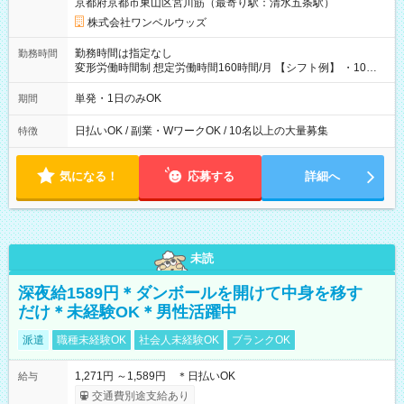
京都府京都市東山区宮川筋（最寄り駅：清水五条駅）
株式会社ワンベルウッズ
勤務時間は指定なし
勤務時間
変形労働時間制 想定労働時間160時間/月 【シフト例】 ・10：
00～20：00
単発・1日のみOK
期間
日払いOK / 副業・WワークOK / 10名以上の大量募集
特徴
気になる！
応募する
詳細へ
未読
深夜給1589円＊ダンボールを開けて中身を移す
だけ＊未経験OK＊男性活躍中
派遣
職種未経験OK
社会人未経験OK
ブランクOK
1,271円 ～1,589円 ＊日払いOK
給与
交通費別途支給あり