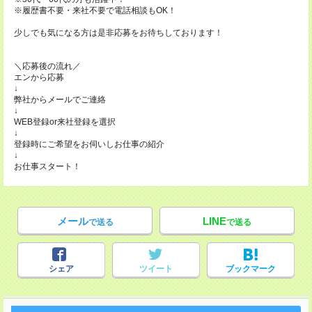
※履歴書不要・来社不要で電話相談もOK！
少しでも気になる方は是非応募をお待ちしております！
＼応募後の流れ／
エンから応募
↓
弊社からメールでご連絡
↓
WEB登録or来社登録を選択
↓
登録時にご希望をお伺いしお仕事の紹介
↓
お仕事スタート！
メール
LINE
で送る
で送る
シェア
ツイート
ブックマーク