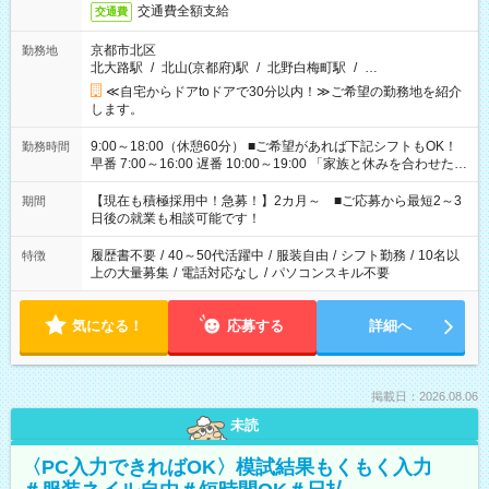
交通費全額支給
交通費
京都市北区
勤務地
北大路駅
/
北山(京都府)駅
/
北野白梅町駅
/
…
≪自宅からドアtoドアで30分以内！≫ご希望の勤務地を紹介
します。
9:00～18:00（休憩60分） ■ご希望があれば下記シフトもOK！
勤務時間
早番 7:00～16:00 遅番 10:00～19:00 「家族と休みを合わせた
い」 「余裕を持って夕飯の準備がしたい」 「できれば残業はし
たくない」 など、ご希望を教えてくださいね。 ※Wワーク希望
【現在も積極採用中！急募！】2カ月～ ■ご応募から最短2～3
期間
の方へ 今ご覧のお仕事で希望する勤務時間と、もう1つのお仕事
日後の就業も相談可能です！
の勤務時間。 合計で週40時間を超える場合は応募できません。
履歴書不要
/
40～50代活躍中
/
服装自由
/
シフト勤務
/
10名以
特徴
上の大量募集
/
電話対応なし
/
パソコンスキル不要
気になる！
応募する
詳細へ
掲載日：2026.08.06
未読
〈PC入力できればOK〉模試結果もくもく入力