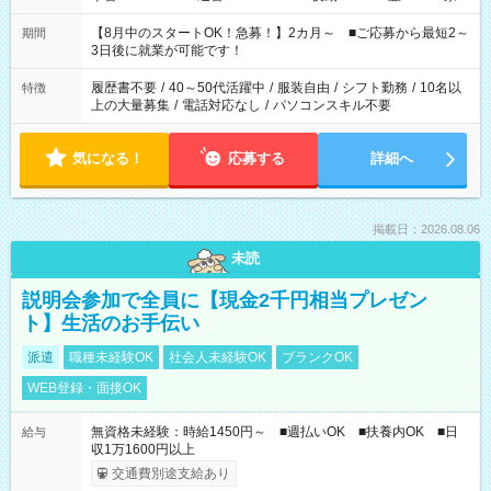
と休みを合わせたい」 「余裕を持って夕飯の準備がしたい」
「できれば残業はしたくない」 など、ご希望を教えてください
【8月中のスタートOK！急募！】2カ月～ ■ご応募から最短2～
期間
ね。 ※Wワーク希望の方へ 今ご覧のお仕事で希望する勤務時間
3日後に就業が可能です！
と、もう1つのお仕事の勤務時間。 合計で週40時間を超える場
合は応募できません。
履歴書不要
/
40～50代活躍中
/
服装自由
/
シフト勤務
/
10名以
特徴
上の大量募集
/
電話対応なし
/
パソコンスキル不要
気になる！
応募する
詳細へ
掲載日：2026.08.06
未読
説明会参加で全員に【現金2千円相当プレゼン
ト】生活のお手伝い
派遣
職種未経験OK
社会人未経験OK
ブランクOK
WEB登録・面接OK
無資格未経験：時給1450円～ ■週払いOK ■扶養内OK ■日
給与
収1万1600円以上
交通費別途支給あり