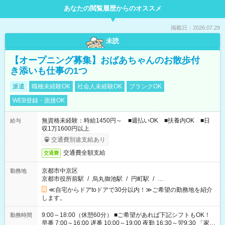
あなたの閲覧履歴からのオススメ
掲載日：2026.07.29
未読
【オープニング募集】おばあちゃんのお散歩付
き添いも仕事の1つ
派遣
職種未経験OK
社会人未経験OK
ブランクOK
WEB登録・面接OK
無資格未経験：時給1450円～ ■週払いOK ■扶養内OK ■日
給与
収1万1600円以上
交通費別途支給あり
交通費全額支給
交通費
京都市中京区
勤務地
京都市役所前駅
/
烏丸御池駅
/
円町駅
/
…
≪自宅からドアtoドアで30分以内！≫ご希望の勤務地を紹介
します。
9:00～18:00（休憩60分） ■ご希望があれば下記シフトもOK！
勤務時間
早番 7:00～16:00 遅番 10:00～19:00 夜勤 16:30～翌9:30 「家族