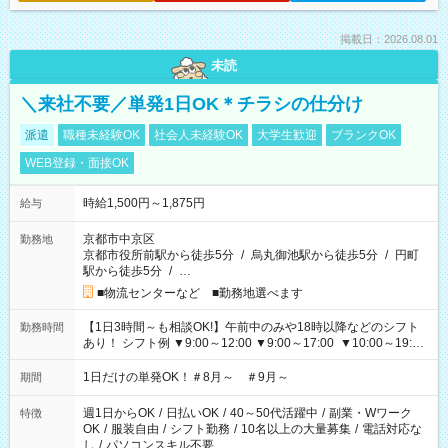
掲載日：2026.08.01
未読
＼来社不要／単発1日OK＊チラシの仕分け
派遣
職種未経験OK
社会人未経験OK
大学生歓迎
ブランクOK
WEB登録・面接OK
時給1,500円～1,875円
給与
京都市中京区
勤務地
京都市役所前駅から徒歩5分
/
烏丸御池駅から徒歩5分
/
円町
駅から徒歩5分
/
…
■物流センターなど ■勤務地選べます
【1日3時間～も相談OK!】午前中のみや18時以降などのシフト
勤務時間
あり！ シフト例 ▼9:00～12:00 ▼9:00～17:00 ▼10:00～19:00
▼18:00～21:00
1日だけの単発OK！＃8月～ ＃9月～
期間
週1日からOK
/
日払いOK
/
40～50代活躍中
/
副業・Wワーク
特徴
OK
/
服装自由
/
シフト勤務
/
10名以上の大量募集
/
電話対応な
し
/
パソコンスキル不要