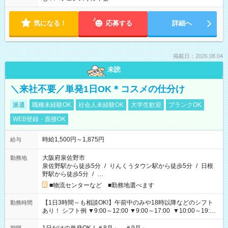
気になる！
応募する
詳細へ
掲載日：2026.08.04
未読
＼来社不要／単発1日OK＊コスメの仕分け
派遣
職種未経験OK
社会人未経験OK
大学生歓迎
ブランクOK
WEB登録・面接OK
時給1,500円～1,875円
給与
大阪府泉佐野市
勤務地
泉佐野駅から徒歩5分
/
りんくうタウン駅から徒歩5分
/
日根
野駅から徒歩5分
/
…
■物流センターなど ■勤務地選べます
【1日3時間～も相談OK!】午前中のみや18時以降などのシフト
勤務時間
あり！ シフト例 ▼9:00～12:00 ▼9:00～17:00 ▼10:00～19:00
▼18:00～21:00