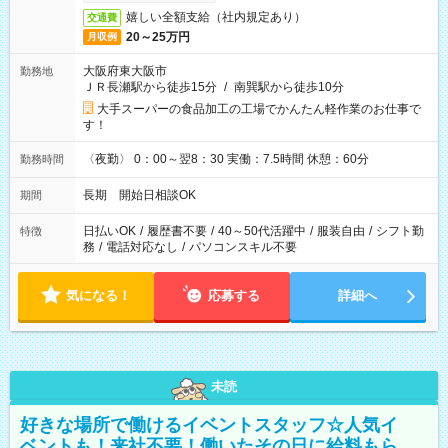
嬉しい全額支給（社内規定あり）
交通費
20～25万円
月収例
大阪府東大阪市
勤務地
ＪＲ長瀬駅から徒歩15分
/
南巽駅から徒歩10分
大手スーパーの食品加工の工場でかんたん軽作業のお仕事で
す！
〈夜勤〉 0：00～翌8：30 実働：7.5時間 休憩：60分
勤務時間
長期 開始日相談OK
期間
日払いOK
/
履歴書不要
/
40～50代活躍中
/
服装自由
/
シフト勤
特徴
務
/
電話対応なし
/
パソコンスキル不要
気になる！
応募する
詳細へ
未読
好きな場所で働けるイベントスタッフ☆人気イ
ベントも！来社不要！働いたその日に給料もら