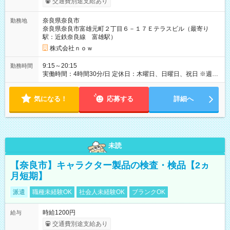
交通費別途支給あり
奈良県奈良市
勤務地
奈良県奈良市富雄元町２丁目６－１７Ｅテラスビル（最寄り
駅：近鉄奈良線 富雄駅）
株式会社ｎｏｗ
9:15～20:15
勤務時間
実働時間：4時間30分/日 定休日：木曜日、日曜日、祝日 ※週2
日以上ご勤務いただける方、大歓迎です ※勤務時間： 平日 午
前9時15分～13時45分／午後15時45分～20時15分 土曜 午前8
気になる！
時30分～13時45分／午後15時45分～19時30分
応募する
詳細へ
未読
【奈良市】キャラクター製品の検査・検品【2ヵ
月短期】
派遣
職種未経験OK
社会人未経験OK
ブランクOK
時給1200円
給与
交通費別途支給あり