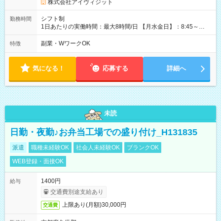
株式会社アイヴィジット
シフト制
勤務時間
1日あたりの実働時間：最大8時間/日 【月水金日】：8:45～
16:30 【火木】：8:45～19:00 週3日～OK、シフト制 ※扶養内
勤務OK ※月1回～2回程度、日曜日出勤をお願いします。 ※時間
副業・WワークOK
特徴
内にて5時間～のシフト組み合わせ※固定シフトではございませ
ん。
気になる！
応募する
詳細へ
未読
日勤・夜勤♪お弁当工場での盛り付け_H131835
派遣
職種未経験OK
社会人未経験OK
ブランクOK
WEB登録・面接OK
1400円
給与
交通費別途支給あり
上限あり(月額)30,000円
交通費