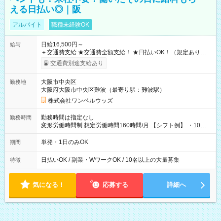
える日払い◎｜阪
アルバイト
職種未経験OK
日給16,500円～
給与
＋交通費支給 ★交通費全額支給！ ★日払いOK！（規定あり） ┗
働いたその日に現金GET♪ お仕事後はコンビニATMから 日払
交通費別途支給あり
い分を引き落とせます！ 【試用期間】試用期間なし
大阪市中央区
勤務地
大阪府大阪市中央区難波（最寄り駅：難波駅）
株式会社ワンベルウッズ
勤務時間は指定なし
勤務時間
変形労働時間制 想定労働時間160時間/月 【シフト例】 ・10：
00～20：00
単発・1日のみOK
期間
日払いOK / 副業・WワークOK / 10名以上の大量募集
特徴
気になる！
応募する
詳細へ