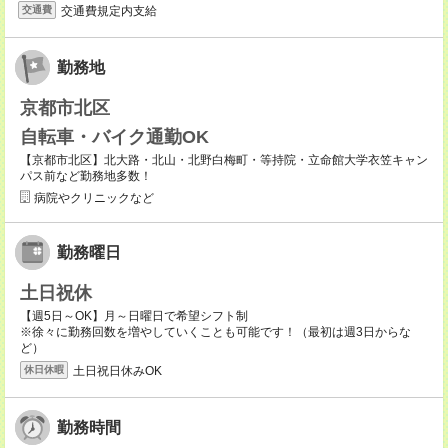
交通費規定内支給
交通費
勤務地
京都市北区
自転車・バイク通勤OK
【京都市北区】北大路・北山・北野白梅町・等持院・立命館大学衣笠キャン
パス前など勤務地多数！
病院やクリニックなど
勤務曜日
土日祝休
【週5日～OK】月～日曜日で希望シフト制
※徐々に勤務回数を増やしていくことも可能です！（最初は週3日からな
ど）
土日祝日休みOK
休日休暇
勤務時間