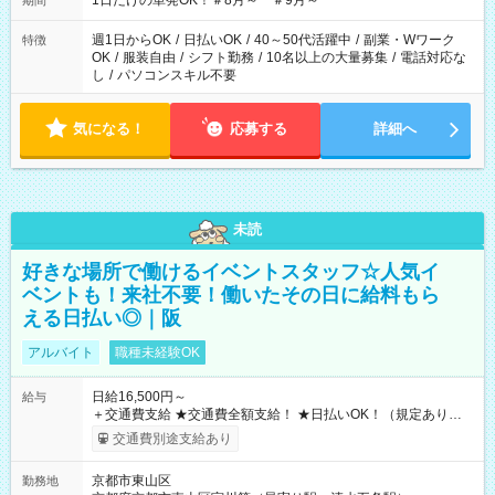
1日だけの単発OK！＃8月～ ＃9月～
期間
週1日からOK
/
日払いOK
/
40～50代活躍中
/
副業・Wワーク
特徴
OK
/
服装自由
/
シフト勤務
/
10名以上の大量募集
/
電話対応な
し
/
パソコンスキル不要
気になる！
応募する
詳細へ
未読
好きな場所で働けるイベントスタッフ☆人気イ
ベントも！来社不要！働いたその日に給料もら
える日払い◎｜阪
アルバイト
職種未経験OK
日給16,500円～
給与
＋交通費支給 ★交通費全額支給！ ★日払いOK！（規定あり） ┗
働いたその日に現金GET♪ お仕事後はコンビニATMから 日払
交通費別途支給あり
い分を引き落とせます！ 【試用期間】試用期間なし
京都市東山区
勤務地