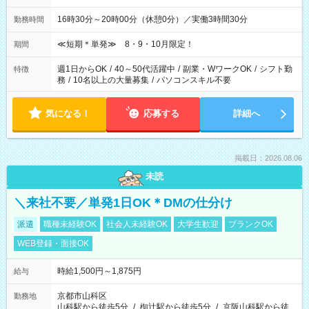
16時30分～20時00分（休憩0分）／実働3時間30分
勤務時間
≪短期＊単発≫ 8・9・10月限定！
期間
週1日からOK
/
40～50代活躍中
/
副業・WワークOK
/
シフト勤
特徴
務
/
10名以上の大量募集
/
パソコンスキル不要
気になる！
応募する
詳細へ
掲載日：2026.08.06
未読
＼来社不要／単発1日OK＊DMの仕分け
派遣
職種未経験OK
社会人未経験OK
大学生歓迎
ブランクOK
WEB登録・面接OK
時給1,500円～1,875円
給与
京都市山科区
勤務地
山科駅から徒歩5分
/
椥辻駅から徒歩5分
/
京阪山科駅から徒