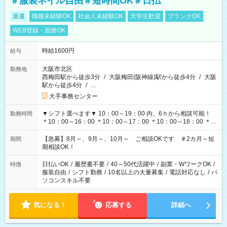
＃服装ネイル自由＃短時間OK＃日払
派遣
職種未経験OK
社会人未経験OK
大学生歓迎
ブランクOK
WEB登録・面接OK
時給1600円
給与
大阪市北区
勤務地
西梅田駅から徒歩3分
/
大阪梅田(阪神線)駅から徒歩4分
/
大阪
駅から徒歩4分
/
…
大手事務センター
▼シフト選べます▼ 10：00～19：00 内、6ｈから相談可能！
勤務時間
＊10：00～16：00 ＊10：00～17：00 ＊10：00～18：00 ＊
11：00～19：00 ＊12：00～19：00 ＊13：00～19：00
【急募】8月～、9月～、10月～ ご相談OKです ＃2カ月～短
期間
期相談OK！
日払いOK
/
履歴書不要
/
40～50代活躍中
/
副業・WワークOK
/
特徴
服装自由
/
シフト勤務
/
10名以上の大量募集
/
電話対応なし
/
パ
ソコンスキル不要
気になる！
応募する
詳細へ