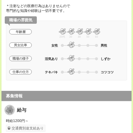
＊注射などの医療行為はありませんので
専門的な知識や経験は一切不要です。
職場の雰囲気
年齢層
20代
30
40
50
60
男女比率
女性
男性
職場の様子
活気あり
しずか
仕事の仕方
テキパキ
コツコツ
募集情報
給与
時給1200円～
交通費別途支給あり