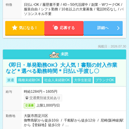
日払いOK
/
履歴書不要
/
40～50代活躍中
/
副業・WワークOK
/
特徴
服装自由
/
シフト勤務
/
10名以上の大量募集
/
電話対応なし
/
パ
ソコンスキル不要
気になる！
応募する
詳細へ
掲載日：2026.07.30
未読
《即日・単発勤務OK》大人気！書類の封入作業
など＊選べる勤務時間＊日払い手渡し〇
派遣
職種未経験OK
社会人未経験OK
大学生歓迎
ブランクOK
時給1284円～1605円
給与
交通費別途支給あり
上限1,000円/日
交通費
大阪市西淀川区
勤務地
御幣島駅から徒歩10分
/
千船駅から徒歩12分
/
尼崎(阪神線)駅
から【登録地】徒歩1分
/
…