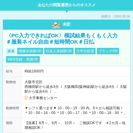
あなたの閲覧履歴からのオススメ
掲載日：2026.08.06
未読
〈PC入力できればOK〉模試結果もくもく入力
＃服装ネイル自由＃短時間OK＃日払
派遣
職種未経験OK
社会人未経験OK
大学生歓迎
ブランクOK
WEB登録・面接OK
時給1600円
給与
大阪市北区
勤務地
西梅田駅から徒歩3分
/
大阪梅田(阪神線)駅から徒歩4分
/
大阪
駅から徒歩4分
/
…
大手事務センター
▼シフト選べます▼ 10：00～19：00 内、6ｈから相談可能！
勤務時間
＊10：00～16：00 ＊10：00～17：00 ＊10：00～18：00 ＊
11：00～19：00 ＊12：00～19：00 ＊13：00～19：00
【急募】8月～、9月～、10月～ ご相談OKです ＃2カ月～短
期間
期相談OK！