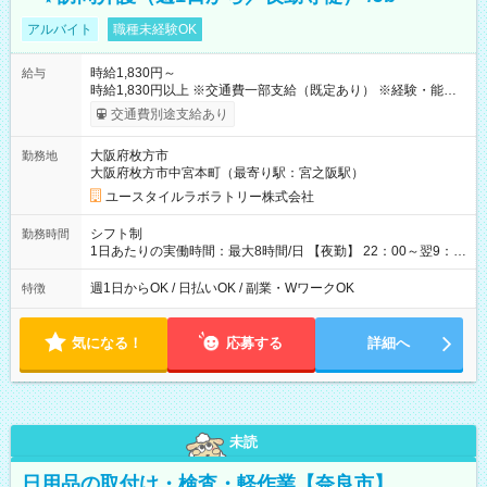
アルバイト
職種未経験OK
時給1,830円～
給与
時給1,830円以上 ※交通費一部支給（既定あり） ※経験・能力を
考慮して決定します 【収入例】 週1回勤務の場合：1,830円×8時
交通費別途支給あり
間×4回=5万8,560円 週3回勤務の場合：1,830円×8時間×12回
=17万5,680円 【試用期間】試用期間あり 試用期間の長さ：2ヶ
大阪府枚方市
勤務地
月 ※ 雇用形態と給与に、本採用時と異なる部分があります。 雇
大阪府枚方市中宮本町（最寄り駅：宮之阪駅）
用形態：本採用時と同じです。 給与：時給 1,610円以上
ユースタイルラボラトリー株式会社
シフト制
勤務時間
1日あたりの実働時間：最大8時間/日 【夜勤】 22：00～翌9：
00 ※週1日～OK ／ 夜勤専従 ＊＊ 勤務時間例 ＊＊ ■22時か
ら翌7時 ■23時から翌8時 ■24時から翌9時 など ※上記の時間
週1日からOK / 日払いOK / 副業・WワークOK
特徴
内で8時間勤務（休憩1時間）ご利用者様により、時間は異なり
ます。 ※曜日固定（毎週同じ曜日での勤務となります）
気になる！
応募する
詳細へ
未読
日用品の取付け・検査・軽作業【奈良市】