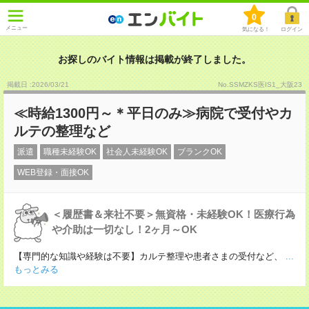
0
メニュー
気になる！
ログイン
お探しのバイト情報は掲載が終了しました。
掲載日 :2026
/
03
/
21
No.SSMZKS医IS1_大阪23
≪時給1300円～＊平日のみ≫病院で受付やカ
ルテの整理など
派遣
職種未経験OK
社会人未経験OK
ブランクOK
WEB登録・面接OK
＜履歴書＆来社不要＞無資格・未経験OK！医療行為
や介助は一切なし！2ヶ月～OK
【専門的な知識や経験は不要】カルテ整理や患者さまの受付など、
...
もっとみる