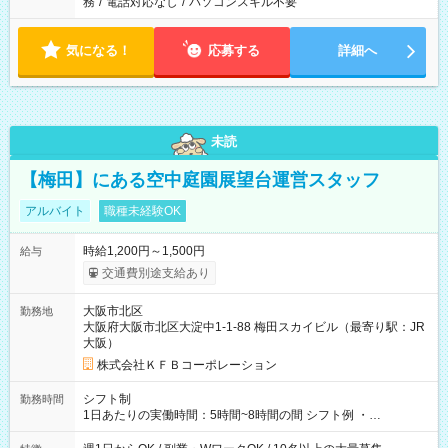
務
/
電話対応なし
/
パソコンスキル不要
気になる！
応募する
詳細へ
未読
【梅田】にある空中庭園展望台運営スタッフ
アルバイト
職種未経験OK
時給1,200円～1,500円
給与
交通費別途支給あり
大阪市北区
勤務地
大阪府大阪市北区大淀中1-1-88 梅田スカイビル（最寄り駅：JR
大阪）
株式会社ＫＦＢコーポレーション
シフト制
勤務時間
1日あたりの実働時間：5時間~8時間の間 シフト例 ・
9:30~18:00 実働7.5時間 ・9:30~14:30 実働5時間 ・
16:00~21:30 実働5.5時間