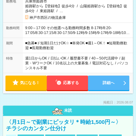
兵庫県姫路市
勤務地
姫路駅から【登録地】徒歩4分
/
山陽姫路駅から【登録地】徒
歩4分
/
東姫路駅
/
…
神戸市西区の物流倉庫
9:00～17:00 その他選べる勤務時間多数 8-17時/8:20-
勤務時間
17:05/8:30-17:15/8:30-17:50/9-12時/9-15時/9-17時/9-18時/10-
18時 などなど！ ご都合に合わせてお選びいただけます〇
■急募■ド短期1日だけOK☆ ■単発OK ■週1～OK！ ■短期勤務歓
期間
迎 ■長期勤務歓迎
週1日からOK
/
日払いOK
/
履歴書不要
/
40～50代活躍中
/
副
特徴
業・WワークOK
/
10名以上の大量募集
/
電話対応なし
/
パソコ
ンスキル不要
気になる！
応募する
詳細へ
掲載日：2026.08.07
未読
〈月1日～で副業にピッタリ＊時給1,500円～〉
チラシのカンタン仕分け