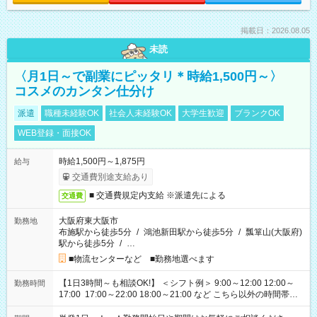
掲載日：2026.08.05
未読
〈月1日～で副業にピッタリ＊時給1,500円～〉
コスメのカンタン仕分け
派遣
職種未経験OK
社会人未経験OK
大学生歓迎
ブランクOK
WEB登録・面接OK
時給1,500円～1,875円
給与
交通費別途支給あり
■ 交通費規定内支給 ※派遣先による
交通費
大阪府東大阪市
勤務地
布施駅から徒歩5分
/
鴻池新田駅から徒歩5分
/
瓢箪山(大阪府)
駅から徒歩5分
/
…
■物流センターなど ■勤務地選べます
【1日3時間～も相談OK!】 ＜シフト例＞ 9:00～12:00 12:00～
勤務時間
17:00 17:00～22:00 18:00～21:00 など こちら以外の時間帯も
お気軽にご相談ください！