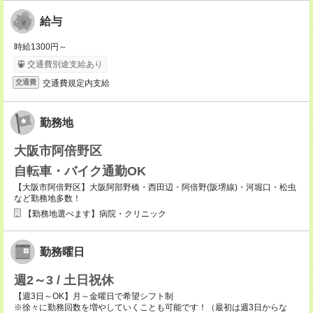
給与
時給1300円～
交通費別途支給あり
交通費規定内支給
交通費
勤務地
大阪市阿倍野区
自転車・バイク通勤OK
【大阪市阿倍野区】大阪阿部野橋・西田辺・阿倍野(阪堺線)・河堀口・松虫
など勤務地多数！
【勤務地選べます】病院・クリニック
勤務曜日
週2～3 / 土日祝休
【週3日～OK】月～金曜日で希望シフト制
※徐々に勤務回数を増やしていくことも可能です！（最初は週3日からな