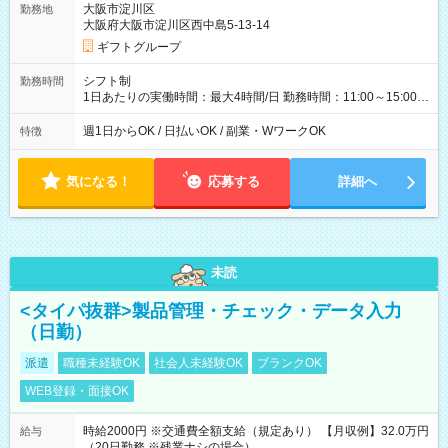
大阪市淀川区
勤務地
大阪府大阪市淀川区西中島5-13-14
ギフトグループ
シフト制
勤務時間
1日あたりの実働時間：最大4時間/日 勤務時間：11:00～15:00
（実働4時間） ★週1日～勤務OK！ ★土日のみ・平日のみも
OK！ ★シフト自己申告制！ ★残業なし！次の予定も立てやすい
週1日からOK / 日払いOK / 副業・WワークOK
特徴
♪
気になる！
応募する
詳細へ
未読
<タイパ抜群>製品管理・チェック・データ入力
（日勤）
派遣
職種未経験OK
社会人未経験OK
ブランクOK
WEB登録・面接OK
時給2000円 ※交通費全額支給（規定あり） 【月収例】32.0万円
給与
（20日勤務 ※残業ナシの場合）