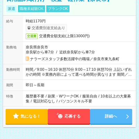
派遣
職種未経験OK
ブランクOK
時給1170円
給与
交通費別途支給あり
交通費全額支給(上限13000円)
交通費
奈良県奈良市
勤務地
奈良駅から車7分
/
近鉄奈良駅から車7分
ナラーズスタッフ多数活躍中の職場／奈良市東九条町
時間／9:00～16:10 休憩70分 9:00～17:10 休憩70分 上記いずれ
勤務時間
かの時間 ※業務内容によって選べる時間が異なります 期間／即
日～長期安定 スタート日は相談可能！ 勤務日／月～金の週4日
～でOK！
即日～長期
期間
履歴書不要
/
副業・WワークOK
/
服装自由
/
10名以上の大量募
特徴
集
/
電話対応なし
/
パソコンスキル不要
気になる！
応募する
詳細へ