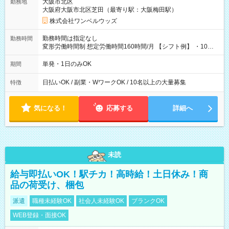
大阪市北区
勤務地
大阪府大阪市北区芝田（最寄り駅：大阪梅田駅）
株式会社ワンベルウッズ
勤務時間は指定なし
勤務時間
変形労働時間制 想定労働時間160時間/月 【シフト例】 ・10：
00～20：00
単発・1日のみOK
期間
日払いOK / 副業・WワークOK / 10名以上の大量募集
特徴
気になる！
応募する
詳細へ
未読
給与即払いOK！駅チカ！高時給！土日休み！商
品の荷受け、梱包
派遣
職種未経験OK
社会人未経験OK
ブランクOK
WEB登録・面接OK