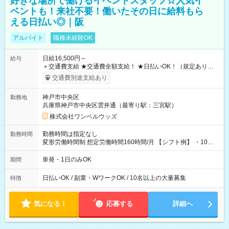
好きな場所で働けるイベントスタッフ☆人気イ
ベントも！来社不要！働いたその日に給料もら
える日払い◎｜阪
アルバイト
職種未経験OK
日給16,500円～
給与
＋交通費支給 ★交通費全額支給！ ★日払いOK！（規定あり） ┗
働いたその日に現金GET♪ お仕事後はコンビニATMから 日払
交通費別途支給あり
い分を引き落とせます！ 【試用期間】試用期間なし
神戸市中央区
勤務地
兵庫県神戸市中央区雲井通（最寄り駅：三宮駅）
株式会社ワンベルウッズ
勤務時間は指定なし
勤務時間
変形労働時間制 想定労働時間160時間/月 【シフト例】 ・10：
00～20：00
単発・1日のみOK
期間
日払いOK / 副業・WワークOK / 10名以上の大量募集
特徴
気になる！
応募する
詳細へ