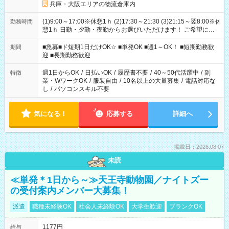
兵庫・大阪エリアの物流倉庫内
(1)9:00～17:00※休憩1ｈ (2)17:30～21:30 (3)21:15～翌8:00※休
勤務時間
憩1ｈ 日勤・夕勤・夜勤からお選びいただけます！ ご希望に合
わせて働けるお仕事です(*^^*) 【その他選べる勤務時間】 8-17
時/9-17時/9-18時/10-18時/11-21時/18-22時/20-翌4時/21-翌5
■急募■ド短期1日だけOK☆ ■単発OK ■週1～OK！ ■短期勤務歓
期間
時/22-翌6時/0-翌8時 ご自身のご都合で選んで頂ける完全自由シ
迎 ■長期勤務歓迎
フト！
週1日からOK
/
日払いOK
/
履歴書不要
/
40～50代活躍中
/
副
特徴
業・WワークOK
/
服装自由
/
10名以上の大量募集
/
電話対応な
し
/
パソコンスキル不要
気になる！
応募する
詳細へ
掲載日：2026.08.07
未読
≪単発＊1日から～≫天王寺動物園／ナイトズー
の受付案内メンバー大募集！
派遣
職種未経験OK
社会人未経験OK
大学生歓迎
ブランクOK
1177円
給与