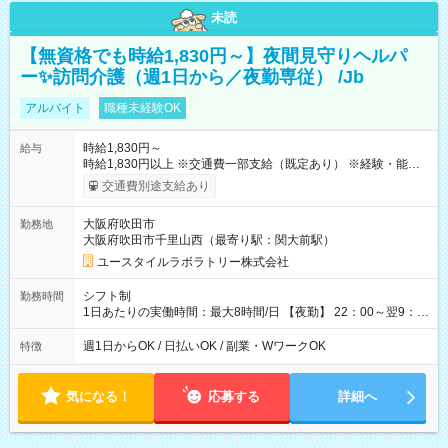
未読
【無資格でも時給1,830円～】夜間見守りヘルパ
ー✨訪問介護（週1日から／夜勤専従） /Jb
アルバイト
職種未経験OK
時給1,830円～
給与
時給1,830円以上 ※交通費一部支給（既定あり） ※経験・能力を
考慮して決定します 【収入例】 週1回勤務の場合：1,830円×8時
交通費別途支給あり
間×4回=5万8,560円 週3回勤務の場合：1,830円×8時間×12回
=17万5,680円 【試用期間】試用期間あり 試用期間の長さ：2ヶ
大阪府吹田市
勤務地
月 ※ 雇用形態と給与に、本採用時と異なる部分があります。 雇
大阪府吹田市千里山西（最寄り駅：関大前駅）
用形態：本採用時と同じです。 給与：時給 1,610円以上
ユースタイルラボラトリー株式会社
シフト制
勤務時間
1日あたりの実働時間：最大8時間/日 【夜勤】 22：00～翌9：
00 ※週1日～OK ／ 夜勤専従 ＊＊ 勤務時間例 ＊＊ ■22時か
ら翌7時 ■23時から翌8時 ■24時から翌9時 など ※上記の時間
週1日からOK / 日払いOK / 副業・WワークOK
特徴
内で8時間勤務（休憩1時間）ご利用者様により、時間は異なり
ます。 ※曜日固定（毎週同じ曜日での勤務となります）
気になる！
応募する
詳細へ