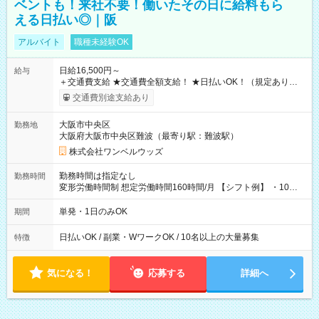
ベントも！来社不要！働いたその日に給料もら
える日払い◎｜阪
アルバイト
職種未経験OK
日給16,500円～
給与
＋交通費支給 ★交通費全額支給！ ★日払いOK！（規定あり） ┗
働いたその日に現金GET♪ お仕事後はコンビニATMから 日払
交通費別途支給あり
い分を引き落とせます！ 【試用期間】試用期間なし
大阪市中央区
勤務地
大阪府大阪市中央区難波（最寄り駅：難波駅）
株式会社ワンベルウッズ
勤務時間は指定なし
勤務時間
変形労働時間制 想定労働時間160時間/月 【シフト例】 ・10：
00～20：00
単発・1日のみOK
期間
日払いOK / 副業・WワークOK / 10名以上の大量募集
特徴
気になる！
応募する
詳細へ