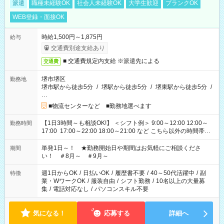
派遣
職種未経験OK
社会人未経験OK
大学生歓迎
ブランクOK
WEB登録・面接OK
時給1,500円～1,875円
給与
交通費別途支給あり
■ 交通費規定内支給 ※派遣先による
交通費
堺市堺区
勤務地
堺市駅から徒歩5分
/
堺駅から徒歩5分
/
堺東駅から徒歩5分
/
…
■物流センターなど ■勤務地選べます
【1日3時間～も相談OK!】 ＜シフト例＞ 9:00～12:00 12:00～
勤務時間
17:00 17:00～22:00 18:00～21:00 など こちら以外の時間帯も
お気軽にご相談ください！
単発1日～！ ★勤務開始日や期間はお気軽にご相談くださ
期間
い！ ＃8月～ ＃9月～
週1日からOK
/
日払いOK
/
履歴書不要
/
40～50代活躍中
/
副
特徴
業・WワークOK
/
服装自由
/
シフト勤務
/
10名以上の大量募
集
/
電話対応なし
/
パソコンスキル不要
気になる！
応募する
詳細へ