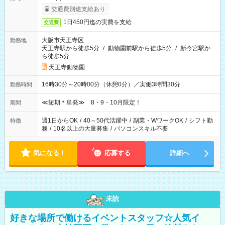
交通費別途支給あり
1日450円迄の実費を支給
交通費
大阪市天王寺区
勤務地
天王寺駅から徒歩5分
/
動物園前駅から徒歩5分
/
新今宮駅か
ら徒歩5分
天王寺動物園
16時30分～20時00分（休憩0分）／実働3時間30分
勤務時間
≪短期＊単発≫ 8・9・10月限定！
期間
週1日からOK
/
40～50代活躍中
/
副業・WワークOK
/
シフト勤
特徴
務
/
10名以上の大量募集
/
パソコンスキル不要
気になる！
応募する
詳細へ
未読
好きな場所で働けるイベントスタッフ☆人気イ