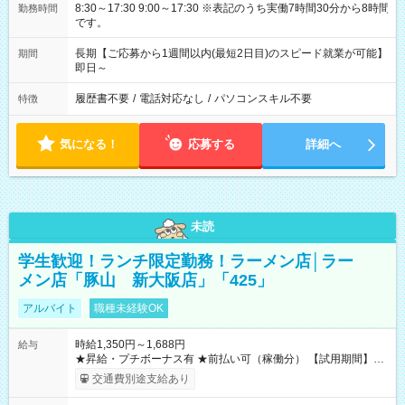
8:30～17:30 9:00～17:30 ※表記のうち実働7時間30分から8時間
勤務時間
です。
長期【ご応募から1週間以内(最短2日目)のスピード就業が可能】
期間
即日～
履歴書不要
/
電話対応なし
/
パソコンスキル不要
特徴
気になる！
応募する
詳細へ
未読
学生歓迎！ランチ限定勤務！ラーメン店│ラー
メン店「豚山 新大阪店」「425」
アルバイト
職種未経験OK
時給1,350円～1,688円
給与
★昇給・プチボーナス有 ★前払い可（稼働分） 【試用期間】試
用期間なし
交通費別途支給あり