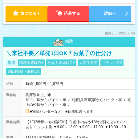
気になる！
応募する
詳細へ
掲載日：2026.08.04
未読
＼来社不要／単発1日OK＊お菓子の仕分け
派遣
職種未経験OK
社会人未経験OK
大学生歓迎
ブランクOK
WEB登録・面接OK
時給1,500円～1,875円
給与
兵庫県加古川市
勤務地
加古川駅からバイク・車
/
別府(兵庫県)駅からバイク・車
/
尾
上の松駅からバイク・車
/
…
■物流センターなど ■勤務地選べます
【1日3時間～も相談OK!】午前中のみや18時以降などのシフト
勤務時間
あり！ シフト例 ▼9:00～12:00 ▼9:00～17:00 ▼10:00～19:00
▼18:00～21:00
1日だけの単発OK！＃8月～ ＃9月～
期間