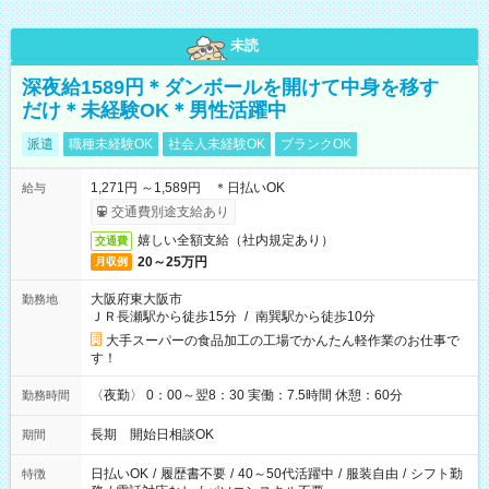
未読
深夜給1589円＊ダンボールを開けて中身を移す
だけ＊未経験OK＊男性活躍中
派遣
職種未経験OK
社会人未経験OK
ブランクOK
1,271円 ～1,589円 ＊日払いOK
給与
交通費別途支給あり
嬉しい全額支給（社内規定あり）
交通費
20～25万円
月収例
大阪府東大阪市
勤務地
ＪＲ長瀬駅から徒歩15分
/
南巽駅から徒歩10分
大手スーパーの食品加工の工場でかんたん軽作業のお仕事で
す！
〈夜勤〉 0：00～翌8：30 実働：7.5時間 休憩：60分
勤務時間
長期 開始日相談OK
期間
日払いOK
/
履歴書不要
/
40～50代活躍中
/
服装自由
/
シフト勤
特徴