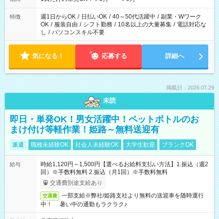
週1日からOK
/
日払いOK
/
40～50代活躍中
/
副業・Wワーク
特徴
OK
/
服装自由
/
シフト勤務
/
10名以上の大量募集
/
電話対応な
し
/
パソコンスキル不要
気になる！
応募する
詳細へ
掲載日：2026.07.29
未読
即日・単発OK！男女活躍中！ペットボトルのお
まけ付け等軽作業！姫路～無料送迎有
派遣
職種未経験OK
社会人未経験OK
大学生歓迎
ブランクOK
時給1,120円～1,500円【選べるお給料支払い方法】1.振込（週2
給与
回）※手数料無料 2.振込（月1回）※手数料無料
交通費別途支給あり
一部支給※弊社/姫路支社より無料の送迎車を随時運行
交通費
中！ 暑い中の通勤もラクラク♪