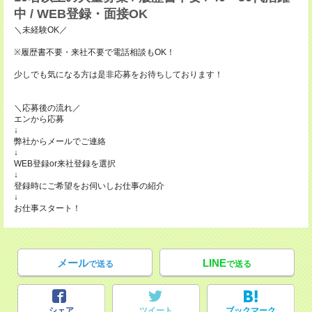
中 / WEB登録・面接OK
＼未経験OK／
※履歴書不要・来社不要で電話相談もOK！
少しでも気になる方は是非応募をお待ちしております！
＼応募後の流れ／
エンから応募
↓
弊社からメールでご連絡
↓
WEB登録or来社登録を選択
↓
登録時にご希望をお伺いしお仕事の紹介
↓
お仕事スタート！
メール
LINE
で送る
で送る
シェア
ツイート
ブックマーク