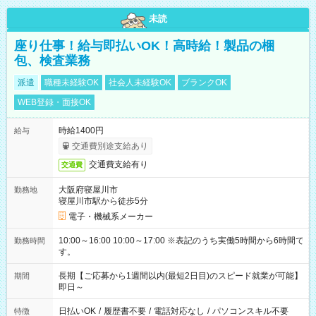
未読
座り仕事！給与即払いOK！高時給！製品の梱
包、検査業務
派遣
職種未経験OK
社会人未経験OK
ブランクOK
WEB登録・面接OK
時給1400円
給与
交通費別途支給あり
交通費支給有り
交通費
大阪府寝屋川市
勤務地
寝屋川市駅から徒歩5分
電子・機械系メーカー
10:00～16:00 10:00～17:00 ※表記のうち実働5時間から6時間で
勤務時間
す。
長期【ご応募から1週間以内(最短2日目)のスピード就業が可能】
期間
即日～
日払いOK
/
履歴書不要
/
電話対応なし
/
パソコンスキル不要
特徴