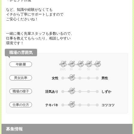
・レセプト作成
など、知識や経験がなくても
イチから丁寧にサポートしますので
ご安心くださいね！
一緒に働く先輩スタッフも多数いるので、
仕事を教えてもらったり、相談しやすい
環境です！
職場の雰囲気
年齢層
20代
30
40
50
60
男女比率
女性
男性
職場の様子
活気あり
しずか
仕事の仕方
テキパキ
コツコツ
募集情報