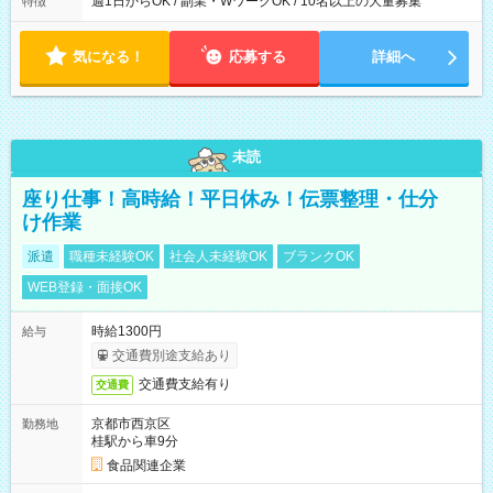
週1日からOK / 副業・WワークOK / 10名以上の大量募集
特徴
気になる！
応募する
詳細へ
未読
座り仕事！高時給！平日休み！伝票整理・仕分
け作業
派遣
職種未経験OK
社会人未経験OK
ブランクOK
WEB登録・面接OK
時給1300円
給与
交通費別途支給あり
交通費支給有り
交通費
京都市西京区
勤務地
桂駅から車9分
食品関連企業