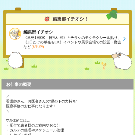
編集部イチオシ
《単発1日OK！日払い可》＊チラシのモクモクシール貼り、
《1日だけの単発もOK》イベントや展示会場での設営・撤去
など
(8/7UP!)
お仕事の概要
／
看護師さん、お医者さんの“縁の下の力持ち”
医療事務のお仕事になります！
＼
▽具体的には…
・受付で患者様のご案内やお会計
・カルテの整理やスケジュール管理