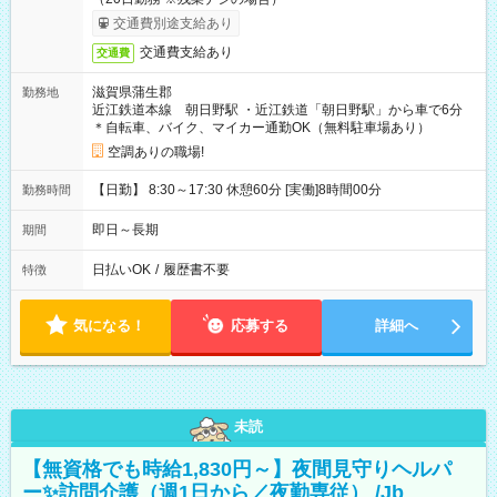
交通費別途支給あり
交通費支給あり
交通費
滋賀県蒲生郡
勤務地
近江鉄道本線 朝日野駅 ・近江鉄道「朝日野駅」から車で6分
＊自転車、バイク、マイカー通勤OK（無料駐車場あり）
空調ありの職場!
【日勤】 8:30～17:30 休憩60分 [実働]8時間00分
勤務時間
即日～長期
期間
日払いOK
/
履歴書不要
特徴
気になる！
応募する
詳細へ
未読
【無資格でも時給1,830円～】夜間見守りヘルパ
ー✨訪問介護（週1日から／夜勤専従） /Jb