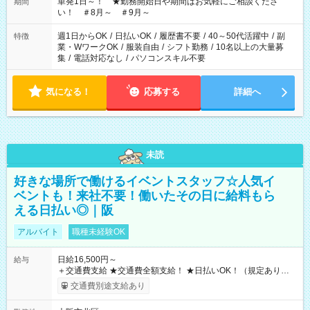
単発1日～！ ★勤務開始日や期間はお気軽にご相談くださ
期間
い！ ＃8月～ ＃9月～
週1日からOK
/
日払いOK
/
履歴書不要
/
40～50代活躍中
/
副
特徴
業・WワークOK
/
服装自由
/
シフト勤務
/
10名以上の大量募
集
/
電話対応なし
/
パソコンスキル不要
気になる！
応募する
詳細へ
未読
好きな場所で働けるイベントスタッフ☆人気イ
ベントも！来社不要！働いたその日に給料もら
える日払い◎｜阪
アルバイト
職種未経験OK
日給16,500円～
給与
＋交通費支給 ★交通費全額支給！ ★日払いOK！（規定あり） ┗
働いたその日に現金GET♪ お仕事後はコンビニATMから 日払
交通費別途支給あり
い分を引き落とせます！ 【試用期間】試用期間なし